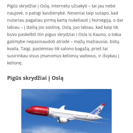
Pigūs skrydžiai į Oslą, internetu užsakyti – tai jau nebe
naujovė, o patogi kasdienybė. Neseniai taip sutapo, kad
nutariau pagaliau pirmą kartą nukeliauti į Norvegiją, o dar
labiau – į dailią jos sostinę, Oslą. Juo labiau, kad kaip tik
buvo paskelbti itin pigus skrydziai i Osla is Kauno, o tokia
galimybe nepasinaudoti atrodė – mažų mažiausiai, būtų
kvaila. Taigi, pasiėmiau tik salono bagažą, prieš tai
susirinkau visus įmanomus kelionių vadovus, ir išvykau į
kelionę.
Pigūs skrydžiai į Oslą