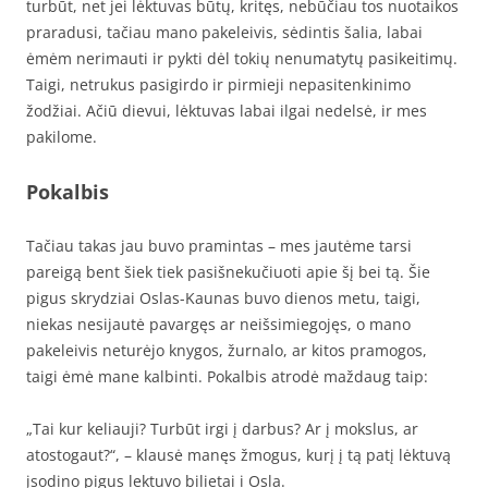
turbūt, net jei lėktuvas būtų, kritęs, nebūčiau tos nuotaikos
praradusi, tačiau mano pakeleivis, sėdintis šalia, labai
ėmėm nerimauti ir pykti dėl tokių nenumatytų pasikeitimų.
Taigi, netrukus pasigirdo ir pirmieji nepasitenkinimo
žodžiai. Ačiū dievui, lėktuvas labai ilgai nedelsė, ir mes
pakilome.
Pokalbis
Tačiau takas jau buvo pramintas – mes jautėme tarsi
pareigą bent šiek tiek pasišnekučiuoti apie šį bei tą. Šie
pigus skrydziai Oslas-Kaunas buvo dienos metu, taigi,
niekas nesijautė pavargęs ar neišsimiegojęs, o mano
pakeleivis neturėjo knygos, žurnalo, ar kitos pramogos,
taigi ėmė mane kalbinti. Pokalbis atrodė maždaug taip:
„Tai kur keliauji? Turbūt irgi į darbus? Ar į mokslus, ar
atostogaut?“, – klausė manęs žmogus, kurį į tą patį lėktuvą
įsodino pigus lektuvo bilietai i Osla.