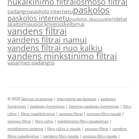
nukalkinimo filtrai
osmoso filtrai
paskolos
padangos
paskola internetu
paskolos internetu
roletai
paskolos skaiciuokle
skaitomiausios knygos
skelbimai
vandens filtrai
vandens filtrai namui
vandens filtrai nuo kalkiu
vandens minkstinimo filtrai
vasarines padangos
© 2020
Idomus straipsniai
|
internetine parduotuve
|
padangų
žymėjimas
|
padangų žymėjimas
|
žieminių padangų žymėjimas
|
filtrų
rūšys
|
filtrai nugeležinimui
|
osmoso filtrai
|
osmoso filtrų nauda
|
osmoso filtrai
|
filtrų rūšys
|
minkštinimo filtrų naudojimas
|
minkštinimo sistema
|
filtrų rūšys ir nauda
|
osmoso filtrai
|
vandens
filtrai nukalkinimui
|
vandens filtrų nauda
|
osmoso filtrų nauda
|