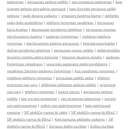
talpinimas
|
geriausias pelėsio valiklis
|
seo straipsniu talpinimas
|
kaip
isvengti pelesio atsiradimo namuose
|
kaip išsirinkti geriausią valiklį
pelėsiui
|
puiki dovana vaikams
|
smagiam žaidimui kieme
|
aikštelės
vaikų laiko praleidimui
|
telefonų remontas naudingas
|
geriausias
kaciu kraikas
|
dazniausiai gendantys telefonai
|
geriausias maistas
sterilizuotoms katėms
|
padangų žymėjimas
|
mobiliųjų telefonų
remontas
|
sterilizuotoms katėms geriausias
|
kiek kainuoja kubilai
|
dažnai gendantys telefonai
|
geriausias vonios valiklis
|
elektromobiliu
ikrovimo stoteliu pletra lietuvoje
|
lietuvoje daugeja stoteliu
|
padangų
žymėjimas reikalingas
|
vasarinės padangos elektromobiliams
|
naudingas žieminių padangų žymėjimas
|
kuo naudingas remontas
|
mobiliųjų telefonų remontas
|
geriausias valiklis peliui
|
efektyvi
priemone nuo voru
|
efektyviai veikiantis pelėsio valiklis
|
priemonė
nuo vorų
|
telefonų remontas
|
josera classic
|
geriausias pelesio
valiklis
|
kas yra seo straipsniai
|
seo straipsniu talpinimas
|
isorinis
seo optimizavimas
|
vidinis seo optimizavimas
|
kaip optimizuoti
svetaine
|
SIP plokščių namai iki raktų
|
SIP plokščių namai iki 80m2
|
SIP plokščių namai iki 80m2
|
Kiek kainuoja aikštelės vaikams
|
SIP
plokščių namai iki 80m2
|
Geriausi dulkių siurbliai
|
Dulkiu siurbliai