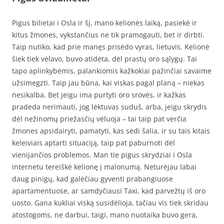
Pigus bilietai i Osla ir šį, mano kelionės laiką, pasiekė ir
kitus žmones, vykstančius ne tik pramogauti, bet ir dirbti.
Taip nutiko, kad prie manęs prisėdo vyras, lietuvis. Kelionė
šiek tiek vėlavo, buvo atidėta, dėl prastų oro sąlygų. Tai
tapo aplinkybėmis, palankiomis kažkokiai pažinčiai savaime
užsimegzti. Taip jau būna, kai viskas pagal planą – niekas
nesikalba. Bet jeigu ima purtyti oro srovės, ir kažkas
pradeda nerimauti, jog lėktuvas suduš, arba, jeigu skrydis
dėl nežinomų priežasčių vėluoja – tai taip pat verčia
žmones apsidairyti, pamatyti, kas sėdi šalia, ir su tais kitais
keleiviais aptarti situaciją, taip pat paburnoti dėl
vienijančios problemos. Man tie pigus skrydziai i Osla
internetu tereiškė kelionę į malonumą. Neturėjau labai
daug pinigų, kad galėčiau gyventi prabangiuose
apartamentuose, ar samdyčiausi Taxi, kad parvežtų iš oro
uosto. Gana kukliai viską susidėlioja, tačiau vis tiek skridau
atostogoms, ne darbui, taigi, mano nuotaika buvo gera,