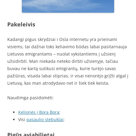
Pakeleivis
Kadangi pigus skrydziai i Osla internetu yra prieinami
visiems, tai dažnai toks keliavimo būdas labai pasitarnauja
Lietuvos emigrantams – nuolat vykstantiems į užsienį
užsidirbti. Man niekada neteko dirbti užsienyje, tačiau
buvau ne kartą sutikusi emigrantų, kurie turėjo savas
pažiūras, visada labai stiprias, ir visai nenorėjo grįžti atgal į
Lietuvą, kas man atrodydavo net ir šiek tiek keista.
Naudimga pasidomėti:
Kelionės į Bora Bora
;
Visi
pasaulio stebuklai
;
Pigūs aviabilietai