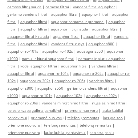
osmoso filtrų nauda
|
osmoso filtrai
|
vandens filtrai aquaphor
|
geriamo vandens filtrai
|
aquaphor filtrai
|
aquaphor filtrai
|
aquaphor
filtrai
|
aquaphor filtrai
|
aquaphor namams ir pramonei
|
aquaphor
filtrai
|
aquaphor filtrai
|
aquaphor filtrų nauda
|
aquaphor filtrai
|
aquapgor filtrai ir nauda
|
aquaphor filtrai
|
aquaphor filtrai
|
vandens
filtrai
|
aquaphor filtrai
|
vandens filtru rusys
|
aquaphor s800
|
aquaphor ro-101s
|
aquaphor ro-102s
|
aquapgor s550
|
aquaphor
s1000
|
namui ir biurui aquaphor filtrai
|
namams ir biurui aquaphor
filtrai
|
kodel aquaphor filtrai
|
aquaphor filtrai
|
vandens filtrai
|
aquaphor filtrai
|
aquaphor ro-101s
|
aquaphor ro-202s
|
aquaphor ro-
102s
|
aquaphor ro-202s
|
aquaphor ro-206s
|
vandens filtrai
|
aquaphor s800
|
aquaphor s550
|
geriamo vandens filtrai
|
aquaphor
s1000
|
aquaphor ro 101s
|
aquaphor 102s
|
aquaphor ro 202s
|
aquaphor ro 206s
|
vandens minkstinimo filtrai
|
nugeležinimo filtrai
|
pelesio kvapa galima panaikinti
|
priemone nuo voru
|
lauko kubilai
pardavimui
|
priemonė nuo vorų
|
telefonų remontas
|
kas yra seo
|
priemone nuo voru
|
telefonų remontas
|
telefonų remontas
|
priemonė nuo vorų
|
lauko kubilai pardavimui
|
seo straipsniu