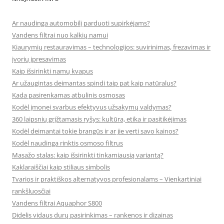
Ar naudinga automobilį parduoti supirkėjams?
Vandens filtrai nuo kalkių namui
Kiaurymių restauravimas – technologijos: suvirinimas, frezavimas ir
įvorių įpresavimas
Kaip išsirinkti namų kvapus
Ar užaugintas deimantas spindi taip pat kaip natūralus?
Kada pasirenkamas atbulinis osmosas
Kodėl įmonei svarbus efektyvus užsakymų valdymas?
360 laipsnių grįžtamasis ryšys: kultūra, etika ir pasitikėjimas
Kodėl deimantai tokie brangūs ir ar jie verti savo kainos?
Kodėl naudinga rinktis osmoso filtrus
Masažo stalas: kaip išsirinkti tinkamiausią variantą?
Kaklaraiščiai kaip stiliaus simbolis
Tvarios ir praktiškos alternatyvos profesionalams – Vienkartiniai
rankšluosčiai
Vandens filtrai Aquaphor S800
Didelis vidaus durų pasirinkimas – rankenos ir dizainas