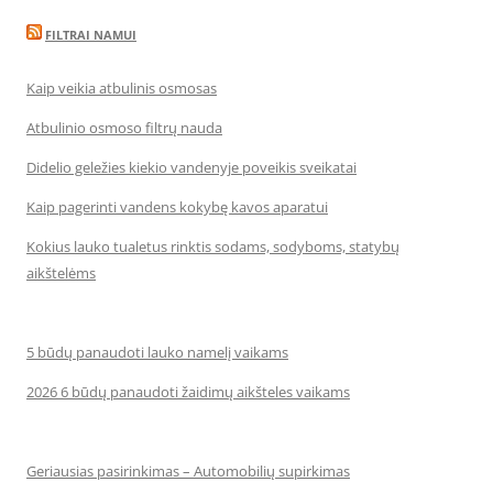
FILTRAI NAMUI
Kaip veikia atbulinis osmosas
Atbulinio osmoso filtrų nauda
Didelio geležies kiekio vandenyje poveikis sveikatai
Kaip pagerinti vandens kokybę kavos aparatui
Kokius lauko tualetus rinktis sodams, sodyboms, statybų
aikštelėms
5 būdų panaudoti lauko namelį vaikams
2026 6 būdų panaudoti žaidimų aikšteles vaikams
Geriausias pasirinkimas – Automobilių supirkimas