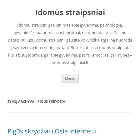
Pereiti
prie
Idomūs straipsniai
turinio
Įdomių straipsnių talpinimas apie gyvenimą, psichologiją,
gyvenimiški patarimai, pastebėjimai, rekomendacijos. Galime
patalpinti Jūsų įdomų straipsnį, gausite kokybišką atgalinę nuorodą
į savo verslo internetinį puslapį. Belieka atsiųsti mums straipsnį,
kuris būtų įdomus, gal apie gyvenimą, patirtį, emocijas, galimybes –
Idomusstraipsniai.lt
Meniu
ŽYMŲ ARCHYVAI:
PIGUS SKRYDZIAI
Pigūs skrydžiai į Oslą internetu