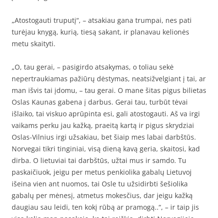
„Atostogauti truputį“, – atsakiau gana trumpai, nes pati
turėjau knygą, kurią, tiesą sakant, ir planavau kelionės
metu skaityti.
„O, tau gerai, – pasigirdo atsakymas, o toliau sekė
nepertraukiamas pažiūrų dėstymas, neatsižvelgiant į tai, ar
man išvis tai įdomu, – tau gerai. O mane šitas pigus bilietas
Oslas Kaunas gabena į darbus. Gerai tau, turbūt tėvai
išlaiko, tai viskuo aprūpinta esi, gali atostogauti. Aš va irgi
vaikams perku jau kažką, praeitą kartą ir pigus skrydziai
Oslas-Vilnius irgi užsakiau, bet šiaip mes labai darbštūs.
Norvegai tikri tinginiai, visą dieną kavą geria, skaitosi, kad
dirba. O lietuviai tai darbštūs, užtai mus ir samdo. Tu
paskaičiuok, jeigu per metus penkiolika gabalų Lietuvoj
išeina vien ant nuomos, tai Osle tu užsidirbti šešiolika
gabalų per mėnesį, atmetus mokesčius, dar jeigu kažką
daugiau sau leidi, ten kokį rūbą ar pramogą..“, – ir taip jis