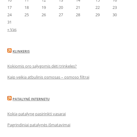
10
11
12
13
14
15
16
17
18
19
20
21
22
23
24
25
26
27
28
29
30
31
« Vas
KLINKERIS
Kokiomis oro sąlygomis dėti trinkeles?
Kaip veikia atbulinis osmosas – osmoso filtrai
PATALYNĖ INTERNETU
Kokią patalynę pasirinkti vasarai
Pagrindiniai patalynės išmatavimai