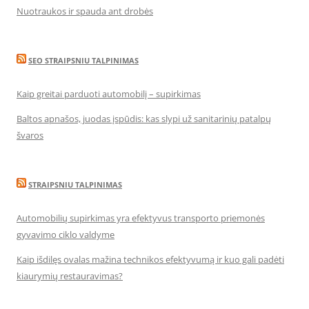
Nuotraukos ir spauda ant drobės
SEO STRAIPSNIU TALPINIMAS
Kaip greitai parduoti automobilį – supirkimas
Baltos apnašos, juodas įspūdis: kas slypi už sanitarinių patalpų
švaros
STRAIPSNIU TALPINIMAS
Automobilių supirkimas yra efektyvus transporto priemonės
gyvavimo ciklo valdyme
Kaip išdilęs ovalas mažina technikos efektyvumą ir kuo gali padėti
kiaurymių restauravimas?