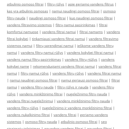
atbulinio osmoso filtrai
|
filtrų rūšys
|
apie geriamo vandens filtrus
|
kas yra atbulinis osmosas
|
namui naudingi osmoso filtrai
|
osmoso
filtrų nauda
|
naudingi osmoso filtrai
|
kuo naudingi osmoso filtrai
|
vandens filtravimo sistemos
|
filtrų namui pasirinkimas
|
filtrai
komfortui namuose
|
vandens filtrai namui
|
filtrai namams
|
vandens
filtrai kokybei
|
tinkamiausi vandens filtrai namui
|
vandens filtravimo
sistemos namui
|
filtrų sprendimai namui
|
ieškome vandens filtrų
namui
|
vandens filtrų namui rūšys
|
vandens kokybei filtrai namui
|
vandens namui filtrų pasirinkimas
|
vandens filtrų rtūšys
|
vandens
kokybei name
|
rekomenduojami vandens filtrai namui
|
vandens filtrai
namui
|
filtrų namui rūšys
|
vandens filtrų rūšys
|
vandens filtrai namui
|
namui naudingi osmoso filtrai
|
namui geriausi osmoso filtrai
|
filtrai
namui
|
vandens filtrų nauda
|
filtrų rūšys ir nauda
|
vandens filtrų
rūšys
|
vandens minkštinimo filtrai
|
nugeležinimo filtrų nauda
|
vandens filtrai nugeležinimui
|
vandens minkštinimo filtrų nauda
|
vandens filtrų rūšys
|
nugeležinimo ir vandens monkštinimo filtrai
|
vandens nukalkinimo filtrai
|
vandens filtrai
|
geriamo vandens
sistemos
|
osmoso filtrų nauda
|
atbulinio osmoso filtrai
|
seo
straipsniu talpinimas
|
aquaphor vandens filtrai
|
aquaphor filtrai
|