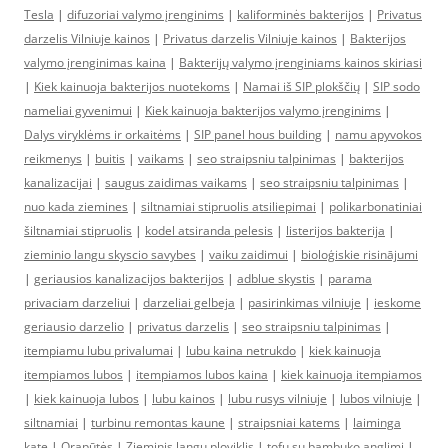
Tesla
|
difuzoriai valymo įrenginims
|
kaliforminės bakterijos
|
Privatus
darzelis Vilniuje kainos
|
Privatus darzelis Vilniuje kainos
|
Bakterijos
valymo įrenginimas kaina
|
Bakterijų valymo įrenginiams kainos skiriasi
|
Kiek kainuoja bakterijos nuotekoms
|
Namai iš SIP plokščių
|
SIP sodo
nameliai gyvenimui
|
Kiek kainuoja bakterijos valymo įrenginims
|
Dalys viryklėms ir orkaitėms
|
SIP panel hous building
|
namu apyvokos
reikmenys
|
buitis
|
vaikams
|
seo straipsniu talpinimas
|
bakterijos
kanalizacijai
|
saugus zaidimas vaikams
|
seo straipsniu talpinimas
|
nuo kada ziemines
|
siltnamiai stipruolis atsiliepimai
|
polikarbonatiniai
šiltnamiai stipruolis
|
kodel atsiranda pelesis
|
listerijos bakterija
|
zieminio langu skyscio savybes
|
vaiku zaidimui
|
bioloģiskie risinājumi
|
geriausios kanalizacijos bakterijos
|
adblue skystis
|
parama
privaciam darzeliui
|
darzeliai gelbeja
|
pasirinkimas vilniuje
|
ieskome
geriausio darzelio
|
privatus darzelis
|
seo straipsniu talpinimas
|
itempiamu lubu privalumai
|
lubu kaina netrukdo
|
kiek kainuoja
itempiamos lubos
|
itempiamos lubos kaina
|
kiek kainuoja itempiamos
|
kiek kainuoja lubos
|
lubu kainos
|
lubu rusys vilniuje
|
lubos vilniuje
|
siltnamiai
|
turbinu remontas kaune
|
straipsniai katems
|
laiminga
kate
|
Orapūtės
|
Zieminis langu ploviklis
|
tofu su bambuko anglimi
|