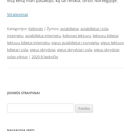
visą kelią man pasakojo, ką tai reiškia, dirbti Norvegijoje.
Straipsniai
Kategorijos:
Kelionės
| Žymos:
aviabilietai
,
aviabilietai i osla
internetu
,
aviabilietai internetu
,
keliones lektuvu
,
lektuvu bilietai
,
lektuvu bilietai internetu
,
pigus aviabilietai i norvegija
,
pigus lektuvo
bilietai i osla
,
pigus skrydziai
,
pigus skrydziai i osla
,
pigus skrydziai
oslas vilnius
|
2020 8 lapkričio
ĮDOMŪS STRAIPSNAI
Ieškoti:
NAUJAUSIA INFO