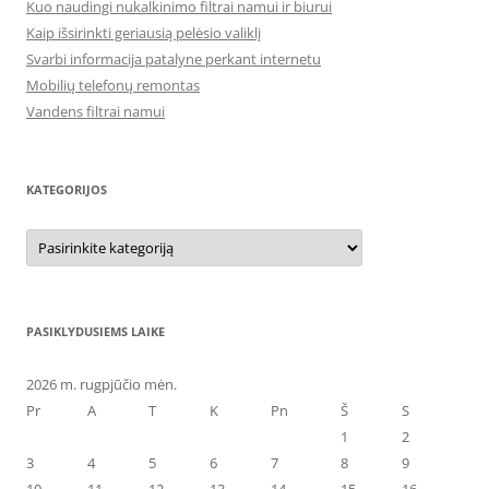
Kuo naudingi nukalkinimo filtrai namui ir biurui
Kaip išsirinkti geriausią pelėsio valiklį
Svarbi informacija patalyne perkant internetu
Mobilių telefonų remontas
Vandens filtrai namui
KATEGORIJOS
Kategorijos
PASIKLYDUSIEMS LAIKE
2026 m. rugpjūčio mėn.
Pr
A
T
K
Pn
Š
S
1
2
3
4
5
6
7
8
9