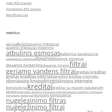
Įrašų RSS srautas
Komentarų RSS srautas
WordPress.org
DEBESĖLIS
akcijos
akcija
apatinis trikotazas
apatinis trikotazas moterims
atbulinis osmosas
bakterijos kanalizacijai
dovanos
dovanos merginai
baldai
darbo skelbimai
filtrai
dovanos moterims
dovanos vyrams
geriamo vandens filtrai
greitas kreditas
greitas kreditas internetu
greitieji kreditai internetu
knygos
idomiausios knygos
knygos internete
kreditai
kompiuteriai
kreditai su mazom palukanom
langai
moteriskas apatinis trikotazas internetu
moteru apatinis trikotazas
nesiojami kompiuteriai
nemokami skelbimai
nugelezinimo filtras
nugeležinimo filtrai