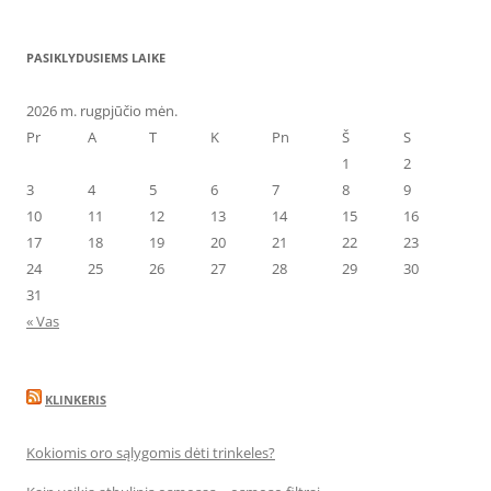
PASIKLYDUSIEMS LAIKE
2026 m. rugpjūčio mėn.
Pr
A
T
K
Pn
Š
S
1
2
3
4
5
6
7
8
9
10
11
12
13
14
15
16
17
18
19
20
21
22
23
24
25
26
27
28
29
30
31
« Vas
KLINKERIS
Kokiomis oro sąlygomis dėti trinkeles?