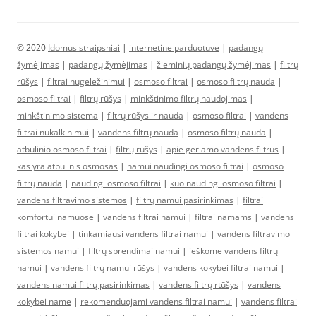
© 2020
Idomus straipsniai
|
internetine parduotuve
|
padangų
žymėjimas
|
padangų žymėjimas
|
žieminių padangų žymėjimas
|
filtrų
rūšys
|
filtrai nugeležinimui
|
osmoso filtrai
|
osmoso filtrų nauda
|
osmoso filtrai
|
filtrų rūšys
|
minkštinimo filtrų naudojimas
|
minkštinimo sistema
|
filtrų rūšys ir nauda
|
osmoso filtrai
|
vandens
filtrai nukalkinimui
|
vandens filtrų nauda
|
osmoso filtrų nauda
|
atbulinio osmoso filtrai
|
filtrų rūšys
|
apie geriamo vandens filtrus
|
kas yra atbulinis osmosas
|
namui naudingi osmoso filtrai
|
osmoso
filtrų nauda
|
naudingi osmoso filtrai
|
kuo naudingi osmoso filtrai
|
vandens filtravimo sistemos
|
filtrų namui pasirinkimas
|
filtrai
komfortui namuose
|
vandens filtrai namui
|
filtrai namams
|
vandens
filtrai kokybei
|
tinkamiausi vandens filtrai namui
|
vandens filtravimo
sistemos namui
|
filtrų sprendimai namui
|
ieškome vandens filtrų
namui
|
vandens filtrų namui rūšys
|
vandens kokybei filtrai namui
|
vandens namui filtrų pasirinkimas
|
vandens filtrų rtūšys
|
vandens
kokybei name
|
rekomenduojami vandens filtrai namui
|
vandens filtrai