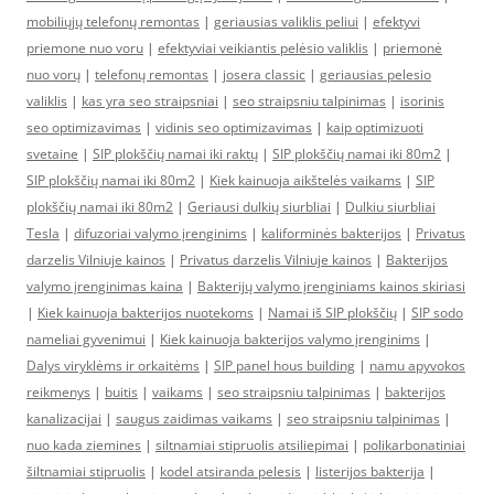
mobiliųjų telefonų remontas
|
geriausias valiklis peliui
|
efektyvi
priemone nuo voru
|
efektyviai veikiantis pelėsio valiklis
|
priemonė
nuo vorų
|
telefonų remontas
|
josera classic
|
geriausias pelesio
valiklis
|
kas yra seo straipsniai
|
seo straipsniu talpinimas
|
isorinis
seo optimizavimas
|
vidinis seo optimizavimas
|
kaip optimizuoti
svetaine
|
SIP plokščių namai iki raktų
|
SIP plokščių namai iki 80m2
|
SIP plokščių namai iki 80m2
|
Kiek kainuoja aikštelės vaikams
|
SIP
plokščių namai iki 80m2
|
Geriausi dulkių siurbliai
|
Dulkiu siurbliai
Tesla
|
difuzoriai valymo įrenginims
|
kaliforminės bakterijos
|
Privatus
darzelis Vilniuje kainos
|
Privatus darzelis Vilniuje kainos
|
Bakterijos
valymo įrenginimas kaina
|
Bakterijų valymo įrenginiams kainos skiriasi
|
Kiek kainuoja bakterijos nuotekoms
|
Namai iš SIP plokščių
|
SIP sodo
nameliai gyvenimui
|
Kiek kainuoja bakterijos valymo įrenginims
|
Dalys viryklėms ir orkaitėms
|
SIP panel hous building
|
namu apyvokos
reikmenys
|
buitis
|
vaikams
|
seo straipsniu talpinimas
|
bakterijos
kanalizacijai
|
saugus zaidimas vaikams
|
seo straipsniu talpinimas
|
nuo kada ziemines
|
siltnamiai stipruolis atsiliepimai
|
polikarbonatiniai
šiltnamiai stipruolis
|
kodel atsiranda pelesis
|
listerijos bakterija
|