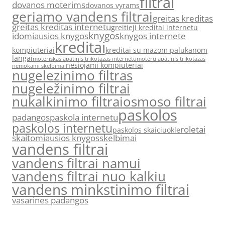
filtrai
dovanos moterims
dovanos vyrams
geriamo vandens filtrai
greitas kreditas
greitas kreditas internetu
greitieji kreditai internetu
knygos
idomiausios knygos
knygos internete
kreditai
kompiuteriai
kreditai su mazom palukanom
langai
moteriskas apatinis trikotazas internetu
moteru apatinis trikotazas
nesiojami kompiuteriai
nemokami skelbimai
nugelezinimo filtras
nugeležinimo filtrai
nukalkinimo filtrai
osmoso filtrai
paskolos
padangos
paskola internetu
paskolos internetu
roletai
paskolos skaiciuokle
skaitomiausios knygos
skelbimai
vandens filtrai
vandens filtrai namui
vandens filtrai nuo kalkiu
vandens minkstinimo filtrai
vasarines padangos