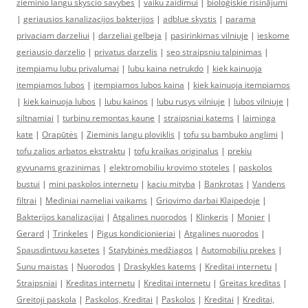
zieminio langu skyscio savybes
|
vaiku zaidimui
|
bioloģiskie risinājumi
|
geriausios kanalizacijos bakterijos
|
adblue skystis
|
parama
privaciam darzeliui
|
darzeliai gelbeja
|
pasirinkimas vilniuje
|
ieskome
geriausio darzelio
|
privatus darzelis
|
seo straipsniu talpinimas
|
itempiamu lubu privalumai
|
lubu kaina netrukdo
|
kiek kainuoja
itempiamos lubos
|
itempiamos lubos kaina
|
kiek kainuoja itempiamos
|
kiek kainuoja lubos
|
lubu kainos
|
lubu rusys vilniuje
|
lubos vilniuje
|
siltnamiai
|
turbinu remontas kaune
|
straipsniai katems
|
laiminga
kate
|
Orapūtės
|
Zieminis langu ploviklis
|
tofu su bambuko anglimi
|
tofu zalios arbatos ekstraktu
|
tofu kraikas originalus
|
prekiu
gyvunams grazinimas
|
elektromobiliu krovimo stoteles
|
paskolos
bustui
|
mini paskolos internetu
|
kaciu mityba
|
Bankrotas
|
Vandens
filtrai
|
Mediniai nameliai vaikams
|
Griovimo darbai Klaipedoje
|
Bakterijos kanalizacijai
|
Atgalines nuorodos
|
Klinkeris
|
Monier
|
Gerard
|
Trinkeles
|
Pigus kondicionieriai
|
Atgalines nuorodos
|
Spausdintuvu kasetes
|
Statybinės medžiagos
|
Automobiliu prekes
|
Sunu maistas
|
Nuorodos
|
Draskykles katems
|
Kreditai internetu
|
Straipsniai
|
Kreditas internetu
|
Kreditai internetu
|
Greitas kreditas
|
Greitoji paskola
|
Paskolos, Kreditai
|
Paskolos
|
Kreditai
|
Kreditai,