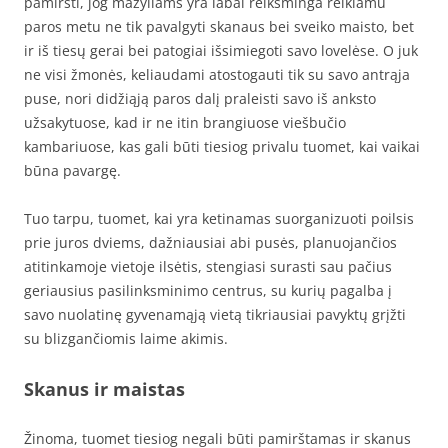
pamiršti, jog mažyliams yra labai reikšminga reikiamu
paros metu ne tik pavalgyti skanaus bei sveiko maisto, bet
ir iš tiesų gerai bei patogiai išsimiegoti savo lovelėse. O juk
ne visi žmonės, keliaudami atostogauti tik su savo antrąja
puse, nori didžiąją paros dalį praleisti savo iš anksto
užsakytuose, kad ir ne itin brangiuose viešbučio
kambariuose, kas gali būti tiesiog privalu tuomet, kai vaikai
būna pavargę.
Tuo tarpu, tuomet, kai yra ketinamas suorganizuoti poilsis
prie juros dviems, dažniausiai abi pusės, planuojančios
atitinkamoje vietoje ilsėtis, stengiasi surasti sau pačius
geriausius pasilinksminimo centrus, su kurių pagalba į
savo nuolatinę gyvenamąją vietą tikriausiai pavyktų grįžti
su blizgančiomis laime akimis.
Skanus ir maistas
Žinoma, tuomet tiesiog negali būti pamirštamas ir skanus