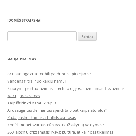
ĮDOMŪS STRAIPSNAI
Ieškoti:
NAUJAUSIA INFO
Ar naudinga automobilį parduoti supirkėjams?
Vandens filtrai nuo kalkių namui
Kiaurymių restauravimas – technologijos: suvirinimas, frezavimas ir
įvorių įpresavimas
Kaip išsirinkti namų kvapus
Ar užaugintas deimantas spindi taip pat kaip natūralus?
Kada pasirenkamas atbulinis osmosas
Kodėl įmonei svarbus efektyvus užsakymų valdymas?
360 laipsnių grįžtamasis ryšys: kultūra, etika ir pasitikėjimas