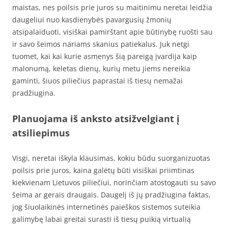
maistas, nes poilsis prie juros su maitinimu neretai leidžia
daugeliui nuo kasdienybės pavargusių žmonių
atsipalaiduoti, visiškai pamirštant apie būtinybę ruošti sau
ir savo šeimos nariams skanius patiekalus. Juk netgi
tuomet, kai kai kurie asmenys šią pareigą įvardija kaip
malonumą, keletas dienų, kurių metu jiems nereikia
gaminti, šiuos piliečius paprastai iš tiesų nemažai
pradžiugina.
Planuojama iš anksto atsižvelgiant į
atsiliepimus
Visgi, neretai iškyla klausimas, kokiu būdu suorganizuotas
poilsis prie juros, kaina galėtų būti visiškai priimtinas
kiekvienam Lietuvos piliečiui, norinčiam atostogauti su savo
šeima ar gerais draugais. Daugelį iš jų pradžiugina faktas,
jog šiuolaikinės internetinės paieškos sistemos suteikia
galimybę labai greitai surasti iš tiesų puikią virtualią