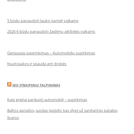
5 būdų panaudoti lauko namelį vaikams
2026 6 būdų panaudoti žaidimų aikšteles vaikams
Geriausias pasirinkimas – Automobilių supirkimas
Nuotraukos ir spauda ant drobės
SEO STRAIPSNIU TALPINIMAS
Kaip greitai parduoti automobilį – supirkimas
Baltos apnašos, juodas įspūdis: kas slypi už sanitarinių patalpų
švaros