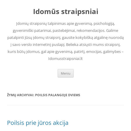
Pereiti
prie
Idomūs straipsniai
turinio
Įdomių straipsnių talpinimas apie gyvenimą, psichologiją,
gyvenimiški patarimai, pastebėjimai, rekomendacijos. Galime
patalpinti Jūsų įdomų straipsnį, gausite kokybišką atgalinę nuorodą
į savo verslo internetinį puslapį. Belieka atsiųsti mums straipsnį,
kuris būtų įdomus, gal apie gyvenimą, patirtį, emocijas, galimybes –
Idomusstraipsniai.lt
Meniu
ŽYMŲ ARCHYVAI:
POILSIS PALANGOJE DVIEMS
Poilsis prie jūros akcija