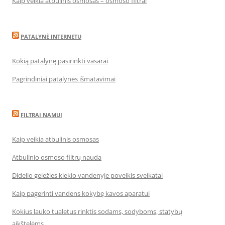
Kaip veikia atbulinis osmosas – osmoso filtrai
PATALYNĖ INTERNETU
Kokią patalynę pasirinkti vasarai
Pagrindiniai patalynės išmatavimai
FILTRAI NAMUI
Kaip veikia atbulinis osmosas
Atbulinio osmoso filtrų nauda
Didelio geležies kiekio vandenyje poveikis sveikatai
Kaip pagerinti vandens kokybę kavos aparatui
Kokius lauko tualetus rinktis sodams, sodyboms, statybų
aikštelėms