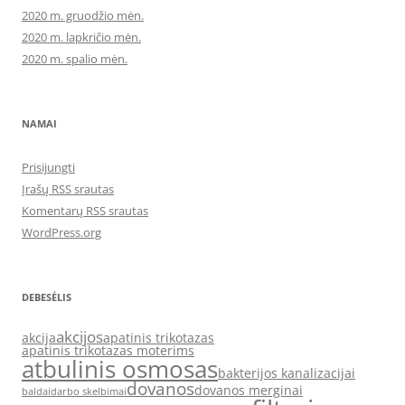
2020 m. gruodžio mėn.
2020 m. lapkričio mėn.
2020 m. spalio mėn.
NAMAI
Prisijungti
Įrašų RSS srautas
Komentarų RSS srautas
WordPress.org
DEBESĖLIS
akcijos
akcija
apatinis trikotazas
apatinis trikotazas moterims
atbulinis osmosas
bakterijos kanalizacijai
dovanos
dovanos merginai
baldai
darbo skelbimai