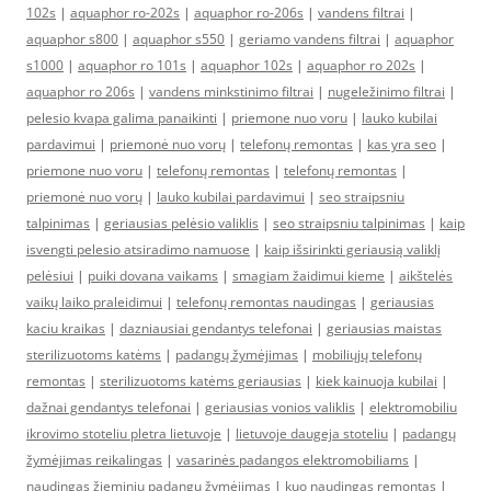
102s
|
aquaphor ro-202s
|
aquaphor ro-206s
|
vandens filtrai
|
aquaphor s800
|
aquaphor s550
|
geriamo vandens filtrai
|
aquaphor
s1000
|
aquaphor ro 101s
|
aquaphor 102s
|
aquaphor ro 202s
|
aquaphor ro 206s
|
vandens minkstinimo filtrai
|
nugeležinimo filtrai
|
pelesio kvapa galima panaikinti
|
priemone nuo voru
|
lauko kubilai
pardavimui
|
priemonė nuo vorų
|
telefonų remontas
|
kas yra seo
|
priemone nuo voru
|
telefonų remontas
|
telefonų remontas
|
priemonė nuo vorų
|
lauko kubilai pardavimui
|
seo straipsniu
talpinimas
|
geriausias pelėsio valiklis
|
seo straipsniu talpinimas
|
kaip
isvengti pelesio atsiradimo namuose
|
kaip išsirinkti geriausią valiklį
pelėsiui
|
puiki dovana vaikams
|
smagiam žaidimui kieme
|
aikštelės
vaikų laiko praleidimui
|
telefonų remontas naudingas
|
geriausias
kaciu kraikas
|
dazniausiai gendantys telefonai
|
geriausias maistas
sterilizuotoms katėms
|
padangų žymėjimas
|
mobiliųjų telefonų
remontas
|
sterilizuotoms katėms geriausias
|
kiek kainuoja kubilai
|
dažnai gendantys telefonai
|
geriausias vonios valiklis
|
elektromobiliu
ikrovimo stoteliu pletra lietuvoje
|
lietuvoje daugeja stoteliu
|
padangų
žymėjimas reikalingas
|
vasarinės padangos elektromobiliams
|
naudingas žieminių padangų žymėjimas
|
kuo naudingas remontas
|