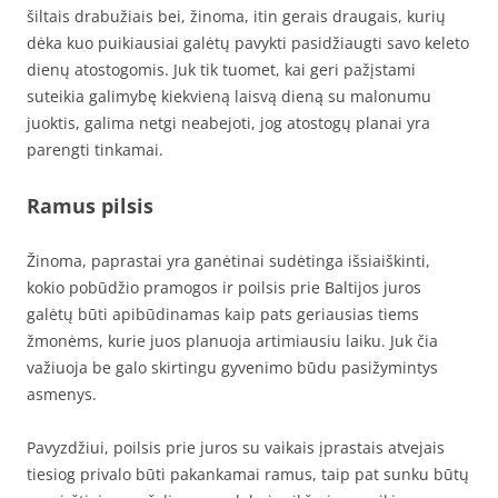
šiltais drabužiais bei, žinoma, itin gerais draugais, kurių
dėka kuo puikiausiai galėtų pavykti pasidžiaugti savo keleto
dienų atostogomis. Juk tik tuomet, kai geri pažįstami
suteikia galimybę kiekvieną laisvą dieną su malonumu
juoktis, galima netgi neabejoti, jog atostogų planai yra
parengti tinkamai.
Ramus pilsis
Žinoma, paprastai yra ganėtinai sudėtinga išsiaiškinti,
kokio pobūdžio pramogos ir poilsis prie Baltijos juros
galėtų būti apibūdinamas kaip pats geriausias tiems
žmonėms, kurie juos planuoja artimiausiu laiku. Juk čia
važiuoja be galo skirtingu gyvenimo būdu pasižymintys
asmenys.
Pavyzdžiui, poilsis prie juros su vaikais įprastais atvejais
tiesiog privalo būti pakankamai ramus, taip pat sunku būtų