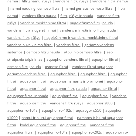
namui
|
filtrų namui rūšys
|
vandens filtrų rūšys
|
vandens filtrai namui
|
namui naudingi osmoso filtrai
|
namui geriausi osmoso filtrai
|
filtrai
namui
|
vandens filtrų nauda
|
filtrų rūšys ir nauda
|
vandens filtrų
rūšys
|
vandens minkštinimo filtrai
|
nugeležinimo filtrų nauda
|
vandens filtrai nugeležinimui
|
vandens minkštinimo filtrų nauda
|
vandens filtrų rūšys
|
nugeležinimo ir vandens monkštinimo filtrai
|
vandens nukalkinimo filtrai
|
vandens filtrai
|
geriamo vandens
sistemos
|
osmoso filtrų nauda
|
atbulinio osmoso filtrai
|
seo
straipsniu talpinimas
|
aquaphor vandens filtrai
|
aquaphor filtrai
|
osmoso filtrų nauda
|
osmoso filtrai
|
vandens filtrai aquaphor
|
geriamo vandens filtrai
|
aquaphor filtrai
|
aquaphor filtrai
|
aquaphor
filtrai
|
aquaphor filtrai
|
aquaphor namams ir pramonei
|
aquaphor
filtrai
|
aquaphor filtrai
|
aquaphor filtrų nauda
|
aquaphor filtrai
|
aquapgor filtrai ir nauda
|
aquaphor filtrai
|
aquaphor filtrai
|
vandens
filtrai
|
aquaphor filtrai
|
vandens filtru rusys
|
aquaphor s800
|
aquaphor ro-101s
|
aquaphor ro-102s
|
aquapgor s550
|
aquaphor
s1000
|
namui ir biurui aquaphor filtrai
|
namams ir biurui aquaphor
filtrai
|
kodel aquaphor filtrai
|
aquaphor filtrai
|
vandens filtrai
|
aquaphor filtrai
|
aquaphor ro-101s
|
aquaphor ro-202s
|
aquaphor ro-