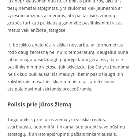
Juk nepriklausomai nuo to, ar poilsis prie juros, akcija iš
tiesų nemažai atpigintas, yra siūlomas kiek jaunesnio ar
vyresnio amžiaus asmenims, abi pastarosios žmonių
grupės turi kuo puikiausią galimybę pasilinksminti visus
metus veikiančiose įstaigose.
Ir, be jokios abejonės, visiškai nesvarbu, ar termometras
rodo daug žemesnę nei nulio temperatūrą, daugeliui būna
labai smagu pasidžiaugti pajūryje labai gerai išvystytose
pasilinksminimo vietose. Juk akivaizdu, jog čia yra įmanoma
ne tik kuo puikiausiai išsimaudyti, bet ir pasidžiaugti itin
kokybiškais masažais, skaniu maistu ar tam tikromis
atsipalaidavimui skirtomis procedūromis.
Poilsis prie jūros žiemą
Taigi, poilsis prie juros ziema yra visiškai realus,
svarbiausia, nepamiršti tinkamai suplanuoti savo būsimų
atostogų, iš anksto apsirūpinti pačiais tinkamiausiais,