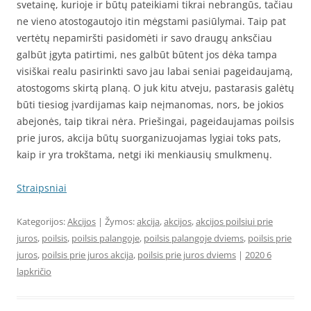
svetainę, kurioje ir būtų pateikiami tikrai nebrangūs, tačiau
ne vieno atostogautojo itin mėgstami pasiūlymai. Taip pat
vertėtų nepamiršti pasidomėti ir savo draugų anksčiau
galbūt įgyta patirtimi, nes galbūt būtent jos dėka tampa
visiškai realu pasirinkti savo jau labai seniai pageidaujamą,
atostogoms skirtą planą. O juk kitu atveju, pastarasis galėtų
būti tiesiog įvardijamas kaip neįmanomas, nors, be jokios
abejonės, taip tikrai nėra. Priešingai, pageidaujamas poilsis
prie juros, akcija būtų suorganizuojamas lygiai toks pats,
kaip ir yra trokštama, netgi iki menkiausių smulkmenų.
Straipsniai
Kategorijos:
Akcijos
| Žymos:
akcija
,
akcijos
,
akcijos poilsiui prie
juros
,
poilsis
,
poilsis palangoje
,
poilsis palangoje dviems
,
poilsis prie
juros
,
poilsis prie juros akcija
,
poilsis prie juros dviems
|
2020 6
lapkričio