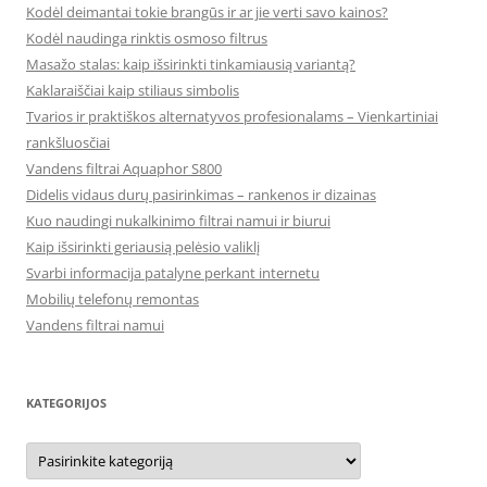
Kodėl deimantai tokie brangūs ir ar jie verti savo kainos?
Kodėl naudinga rinktis osmoso filtrus
Masažo stalas: kaip išsirinkti tinkamiausią variantą?
Kaklaraiščiai kaip stiliaus simbolis
Tvarios ir praktiškos alternatyvos profesionalams – Vienkartiniai
rankšluosčiai
Vandens filtrai Aquaphor S800
Didelis vidaus durų pasirinkimas – rankenos ir dizainas
Kuo naudingi nukalkinimo filtrai namui ir biurui
Kaip išsirinkti geriausią pelėsio valiklį
Svarbi informacija patalyne perkant internetu
Mobilių telefonų remontas
Vandens filtrai namui
KATEGORIJOS
Kategorijos