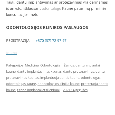
Taigi, dantų implantavimas ar protezavimas yra derinamas
iš anksto, išklausant
odontologo
Kaune patarimų pirminės
konsultacijos metu.
ODONTOLOGIJOS KLINIKOS PASLAUGOS
REGISTRACIJA
+370 (37) 72 97 97
Idomu
Kategorijos:
Medicina
,
Odontologija
| Žymos:
dantu implantai
kaune
,
dantu implantavimas kaunas
,
dantu protezavimas
,
dantu
protezavimas kaunas
,
implantuoja dantis kaune
,
odontologas
,
odontologas kaune
,
odontologijos klinika kaune
,
protezuoja dantis
kaune
,
titano implantai atsiliepimai
|
2021 14 gegužės