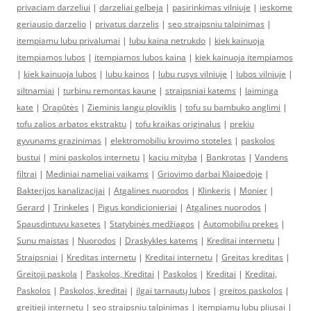
privaciam darzeliui
|
darzeliai gelbeja
|
pasirinkimas vilniuje
|
ieskome
geriausio darzelio
|
privatus darzelis
|
seo straipsniu talpinimas
|
itempiamu lubu privalumai
|
lubu kaina netrukdo
|
kiek kainuoja
itempiamos lubos
|
itempiamos lubos kaina
|
kiek kainuoja itempiamos
|
kiek kainuoja lubos
|
lubu kainos
|
lubu rusys vilniuje
|
lubos vilniuje
|
siltnamiai
|
turbinu remontas kaune
|
straipsniai katems
|
laiminga
kate
|
Orapūtės
|
Zieminis langu ploviklis
|
tofu su bambuko anglimi
|
tofu zalios arbatos ekstraktu
|
tofu kraikas originalus
|
prekiu
gyvunams grazinimas
|
elektromobiliu krovimo stoteles
|
paskolos
bustui
|
mini paskolos internetu
|
kaciu mityba
|
Bankrotas
|
Vandens
filtrai
|
Mediniai nameliai vaikams
|
Griovimo darbai Klaipedoje
|
Bakterijos kanalizacijai
|
Atgalines nuorodos
|
Klinkeris
|
Monier
|
Gerard
|
Trinkeles
|
Pigus kondicionieriai
|
Atgalines nuorodos
|
Spausdintuvu kasetes
|
Statybinės medžiagos
|
Automobiliu prekes
|
Sunu maistas
|
Nuorodos
|
Draskykles katems
|
Kreditai internetu
|
Straipsniai
|
Kreditas internetu
|
Kreditai internetu
|
Greitas kreditas
|
Greitoji paskola
|
Paskolos, Kreditai
|
Paskolos
|
Kreditai
|
Kreditai,
Paskolos
|
Paskolos, kreditai
|
ilgai tarnautų lubos
|
greitos paskolos
|
greitieji internetu
|
seo straipsniu talpinimas
|
įtempiamų lubų pliusai
|