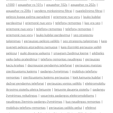
s1000
|
aquaphor ro 101s
|
aquaphor 102s
|
aquaphor ro 202s
|
aquaphor ro 206s
|
vandens minkstinimo filtrai
|
nugeležinimo filtrai
|
pelesio kvapa galima panaikinti
|
priemone nuo voru
|
lauko kubilai
pardavimui
|
priemonė nuo vorų
|
telefonų remontas
|
kas yra seo
|
priemone nuo voru
|
telefonų remontas
|
telefonų remontas
|
priemonė nuo vorų
|
lauko kubilai pardavimui
|
seo straipsniu
talpinimas
|
geriausias pelėsio valiklis
|
seo straipsniu talpinimas
|
kaip
isvengti pelesio atsiradimo namuose
|
kaip išsirinkti geriausią valiklį
pelėsiui
|
puiki dovana vaikams
|
smagiam žaidimui kieme
|
aikštelės
vaikų laiko praleidimui
|
telefonų remontas naudingas
|
geriausias
kaciu kraikas
|
dazniausiai gendantys telefonai
|
geriausias maistas
sterilizuotoms katėms
|
padangų žymėjimas
|
mobiliųjų telefonų
remontas
|
sterilizuotoms katėms geriausias
|
kiek kainuoja kubilai
|
dažnai gendantys telefonai
|
geriausias vonios valiklis
|
elektromobiliu
ikrovimo stoteliu pletra lietuvoje
|
lietuvoje daugeja stoteliu
|
padangų
žymėjimas reikalingas
|
vasarinės padangos elektromobiliams
|
naudingas žieminių padangų žymėjimas
|
kuo naudingas remontas
|
mobiliųjų telefonų remontas
|
geriausias valiklis peliui
|
efektyvi