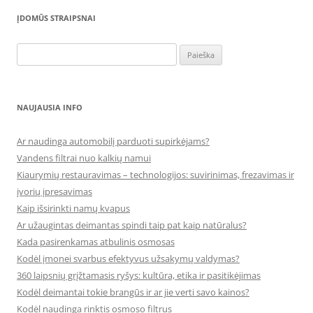
ĮDOMŪS STRAIPSNAI
Ieškoti:
NAUJAUSIA INFO
Ar naudinga automobilį parduoti supirkėjams?
Vandens filtrai nuo kalkių namui
Kiaurymių restauravimas – technologijos: suvirinimas, frezavimas ir
įvorių įpresavimas
Kaip išsirinkti namų kvapus
Ar užaugintas deimantas spindi taip pat kaip natūralus?
Kada pasirenkamas atbulinis osmosas
Kodėl įmonei svarbus efektyvus užsakymų valdymas?
360 laipsnių grįžtamasis ryšys: kultūra, etika ir pasitikėjimas
Kodėl deimantai tokie brangūs ir ar jie verti savo kainos?
Kodėl naudinga rinktis osmoso filtrus