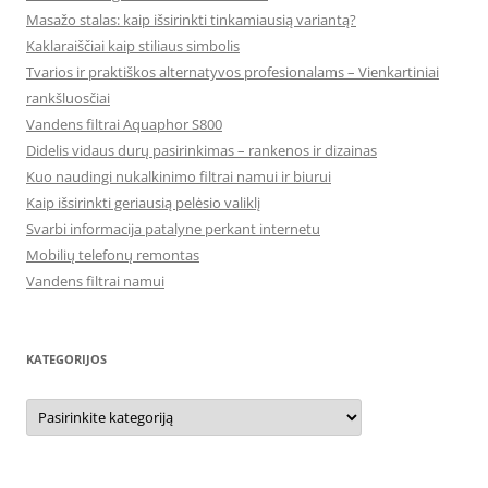
Masažo stalas: kaip išsirinkti tinkamiausią variantą?
Kaklaraiščiai kaip stiliaus simbolis
Tvarios ir praktiškos alternatyvos profesionalams – Vienkartiniai
rankšluosčiai
Vandens filtrai Aquaphor S800
Didelis vidaus durų pasirinkimas – rankenos ir dizainas
Kuo naudingi nukalkinimo filtrai namui ir biurui
Kaip išsirinkti geriausią pelėsio valiklį
Svarbi informacija patalyne perkant internetu
Mobilių telefonų remontas
Vandens filtrai namui
KATEGORIJOS
Kategorijos