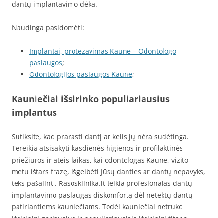
dantų implantavimo dėka.
Naudinga pasidomėti:
Implantai, protezavimas Kaune – Odontologo
paslaugos
;
Odontologijos paslaugos Kaune
;
Kauniečiai išsirinko populiariausius
implantus
Sutiksite, kad prarasti dantį ar kelis jų nėra sudėtinga.
Tereikia atsisakyti kasdienės higienos ir profilaktinės
priežiūros ir ateis laikas, kai odontologas Kaune, vizito
metu ištars frazę, išgelbėti Jūsų danties ar dantų nepavyks,
teks pašalinti. Rasosklinika.lt teikia profesionalas dantų
implantavimo paslaugas diskomfortą dėl netektų dantų
patiriantiems kauniečiams. Todėl kauniečiai netruko