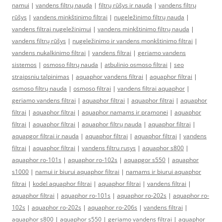
namui
|
vandens filtrų nauda
|
filtrų rūšys ir nauda
|
vandens filtrų
rūšys
|
vandens minkštinimo filtrai
|
nugeležinimo filtrų nauda
|
vandens filtrai nugeležinimui
|
vandens minkštinimo filtrų nauda
|
vandens filtrų rūšys
|
nugeležinimo ir vandens monkštinimo filtrai
|
vandens nukalkinimo filtrai
|
vandens filtrai
|
geriamo vandens
sistemos
|
osmoso filtrų nauda
|
atbulinio osmoso filtrai
|
seo
straipsniu talpinimas
|
aquaphor vandens filtrai
|
aquaphor filtrai
|
osmoso filtrų nauda
|
osmoso filtrai
|
vandens filtrai aquaphor
|
geriamo vandens filtrai
|
aquaphor filtrai
|
aquaphor filtrai
|
aquaphor
filtrai
|
aquaphor filtrai
|
aquaphor namams ir pramonei
|
aquaphor
filtrai
|
aquaphor filtrai
|
aquaphor filtrų nauda
|
aquaphor filtrai
|
aquapgor filtrai ir nauda
|
aquaphor filtrai
|
aquaphor filtrai
|
vandens
filtrai
|
aquaphor filtrai
|
vandens filtru rusys
|
aquaphor s800
|
aquaphor ro-101s
|
aquaphor ro-102s
|
aquapgor s550
|
aquaphor
s1000
|
namui ir biurui aquaphor filtrai
|
namams ir biurui aquaphor
filtrai
|
kodel aquaphor filtrai
|
aquaphor filtrai
|
vandens filtrai
|
aquaphor filtrai
|
aquaphor ro-101s
|
aquaphor ro-202s
|
aquaphor ro-
102s
|
aquaphor ro-202s
|
aquaphor ro-206s
|
vandens filtrai
|
aquaphor s800
|
aquaphor s550
|
geriamo vandens filtrai
|
aquaphor