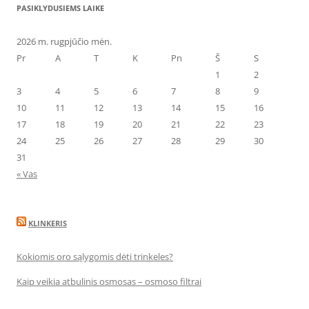
PASIKLYDUSIEMS LAIKE
2026 m. rugpjūčio mėn.
Pr
A
T
K
Pn
Š
S
1
2
3
4
5
6
7
8
9
10
11
12
13
14
15
16
17
18
19
20
21
22
23
24
25
26
27
28
29
30
31
« Vas
KLINKERIS
Kokiomis oro sąlygomis dėti trinkeles?
Kaip veikia atbulinis osmosas – osmoso filtrai