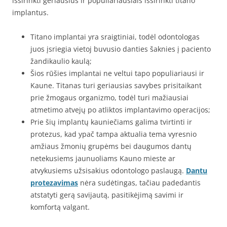
išsirinkti geriausius ir populiariausiais išsirinkti titano
implantus.
Titano implantai yra sraigtiniai, todėl odontologas
juos įsriegia vietoj buvusio danties šaknies į paciento
žandikaulio kaulą;
Šios rūšies implantai ne veltui tapo populiariausi ir
Kaune. Titanas turi geriausias savybes prisitaikant
prie žmogaus organizmo, todėl turi mažiausiai
atmetimo atvejų po atliktos implantavimo operacijos;
Prie šių implantų kauniečiams galima tvirtinti ir
protezus, kad ypač tampa aktualia tema vyresnio
amžiaus žmonių grupėms bei daugumos dantų
netekusiems jaunuoliams Kauno mieste ar
atvykusiems užsisakius odontologo paslaugą.
Dantu
protezavimas
nėra sudėtingas, tačiau padedantis
atstatyti gerą savijautą, pasitikėjimą savimi ir
komfortą valgant.