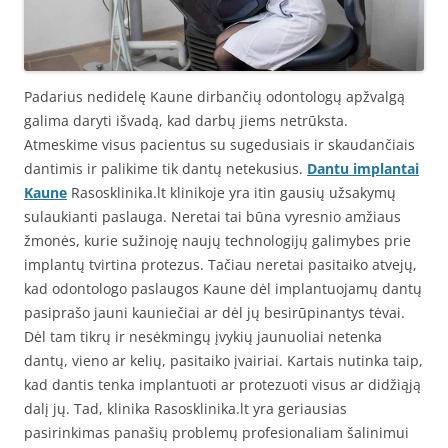
Padarius nedidelę Kaune dirbančių odontologų apžvalgą
galima daryti išvadą, kad darbų jiems netrūksta.
Atmeskime visus pacientus su sugedusiais ir skaudančiais
dantimis ir palikime tik dantų netekusius.
Dantu implantai
Kaune
Rasosklinika.lt klinikoje yra itin gausių užsakymų
sulaukianti paslauga. Neretai tai būna vyresnio amžiaus
žmonės, kurie sužinoję naujų technologijų galimybes prie
implantų tvirtina protezus. Tačiau neretai pasitaiko atvejų,
kad odontologo paslaugos Kaune dėl implantuojamų dantų
pasiprašo jauni kauniečiai ar dėl jų besirūpinantys tėvai.
Dėl tam tikrų ir nesėkmingų įvykių jaunuoliai netenka
dantų, vieno ar kelių, pasitaiko įvairiai. Kartais nutinka taip,
kad dantis tenka implantuoti ar protezuoti visus ar didžiąją
dalį jų. Tad, klinika Rasosklinika.lt yra geriausias
pasirinkimas panašių problemų profesionaliam šalinimui