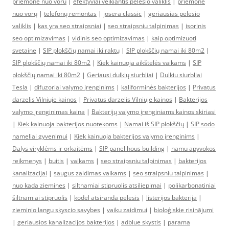
priemone nuo voru
|
efektyviai veikiantis pelėsio valiklis
|
priemonė
nuo vorų
|
telefonų remontas
|
josera classic
|
geriausias pelesio
valiklis
|
kas yra seo straipsniai
|
seo straipsniu talpinimas
|
isorinis
seo optimizavimas
|
vidinis seo optimizavimas
|
kaip optimizuoti
svetaine
|
SIP plokščių namai iki raktų
|
SIP plokščių namai iki 80m2
|
SIP plokščių namai iki 80m2
|
Kiek kainuoja aikštelės vaikams
|
SIP
plokščių namai iki 80m2
|
Geriausi dulkių siurbliai
|
Dulkiu siurbliai
Tesla
|
difuzoriai valymo įrenginims
|
kaliforminės bakterijos
|
Privatus
darzelis Vilniuje kainos
|
Privatus darzelis Vilniuje kainos
|
Bakterijos
valymo įrenginimas kaina
|
Bakterijų valymo įrenginiams kainos skiriasi
|
Kiek kainuoja bakterijos nuotekoms
|
Namai iš SIP plokščių
|
SIP sodo
nameliai gyvenimui
|
Kiek kainuoja bakterijos valymo įrenginims
|
Dalys viryklėms ir orkaitėms
|
SIP panel hous building
|
namu apyvokos
reikmenys
|
buitis
|
vaikams
|
seo straipsniu talpinimas
|
bakterijos
kanalizacijai
|
saugus zaidimas vaikams
|
seo straipsniu talpinimas
|
nuo kada ziemines
|
siltnamiai stipruolis atsiliepimai
|
polikarbonatiniai
šiltnamiai stipruolis
|
kodel atsiranda pelesis
|
listerijos bakterija
|
zieminio langu skyscio savybes
|
vaiku zaidimui
|
bioloģiskie risinājumi
|
geriausios kanalizacijos bakterijos
|
adblue skystis
|
parama