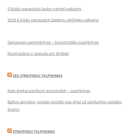
5 būdų panaudoti lauko namelį vaikams
2026 6 būdų panaudoti žaidimų aikšteles vaikams
Geriausias pasirinkimas – Automobilių supirkimas
Nuotraukos ir spauda ant drobės
SEO STRAIPSNIU TALPINIMAS
Kaip greitai parduoti automobilį – supirkimas
Baltos apnašos, juodas įspūdis: kas slypi už sanitarinių patalpų
švaros
STRAIPSNIU TALPINIMAS