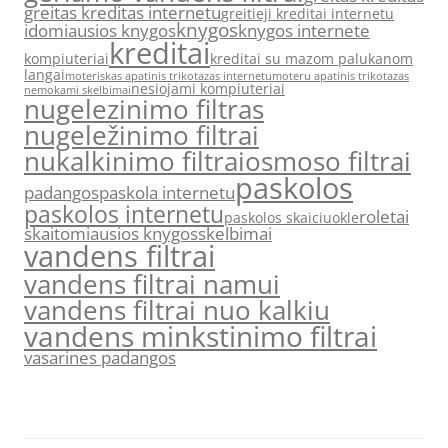
greitas kreditas internetu
greitieji kreditai internetu
knygos
idomiausios knygos
knygos internete
kreditai
kompiuteriai
kreditai su mazom palukanom
langai
moteriskas apatinis trikotazas internetu
moteru apatinis trikotazas
nesiojami kompiuteriai
nemokami skelbimai
nugelezinimo filtras
nugeležinimo filtrai
nukalkinimo filtrai
osmoso filtrai
paskolos
padangos
paskola internetu
paskolos internetu
roletai
paskolos skaiciuokle
skaitomiausios knygos
skelbimai
vandens filtrai
vandens filtrai namui
vandens filtrai nuo kalkiu
vandens minkstinimo filtrai
vasarines padangos