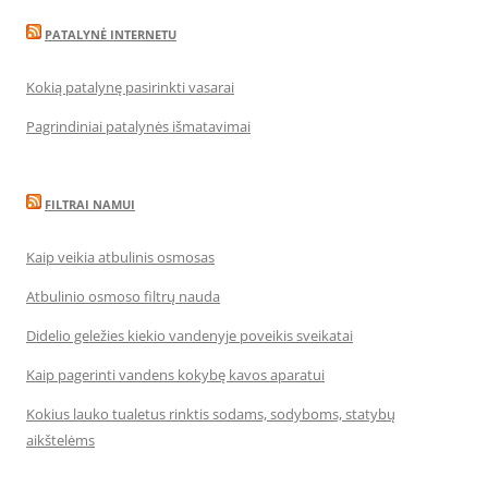
PATALYNĖ INTERNETU
Kokią patalynę pasirinkti vasarai
Pagrindiniai patalynės išmatavimai
FILTRAI NAMUI
Kaip veikia atbulinis osmosas
Atbulinio osmoso filtrų nauda
Didelio geležies kiekio vandenyje poveikis sveikatai
Kaip pagerinti vandens kokybę kavos aparatui
Kokius lauko tualetus rinktis sodams, sodyboms, statybų
aikštelėms