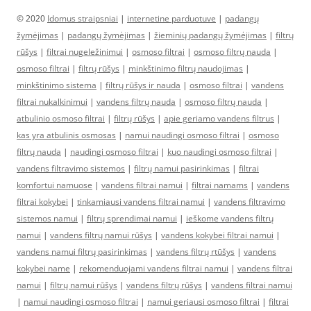
© 2020
Idomus straipsniai
|
internetine parduotuve
|
padangų
žymėjimas
|
padangų žymėjimas
|
žieminių padangų žymėjimas
|
filtrų
rūšys
|
filtrai nugeležinimui
|
osmoso filtrai
|
osmoso filtrų nauda
|
osmoso filtrai
|
filtrų rūšys
|
minkštinimo filtrų naudojimas
|
minkštinimo sistema
|
filtrų rūšys ir nauda
|
osmoso filtrai
|
vandens
filtrai nukalkinimui
|
vandens filtrų nauda
|
osmoso filtrų nauda
|
atbulinio osmoso filtrai
|
filtrų rūšys
|
apie geriamo vandens filtrus
|
kas yra atbulinis osmosas
|
namui naudingi osmoso filtrai
|
osmoso
filtrų nauda
|
naudingi osmoso filtrai
|
kuo naudingi osmoso filtrai
|
vandens filtravimo sistemos
|
filtrų namui pasirinkimas
|
filtrai
komfortui namuose
|
vandens filtrai namui
|
filtrai namams
|
vandens
filtrai kokybei
|
tinkamiausi vandens filtrai namui
|
vandens filtravimo
sistemos namui
|
filtrų sprendimai namui
|
ieškome vandens filtrų
namui
|
vandens filtrų namui rūšys
|
vandens kokybei filtrai namui
|
vandens namui filtrų pasirinkimas
|
vandens filtrų rtūšys
|
vandens
kokybei name
|
rekomenduojami vandens filtrai namui
|
vandens filtrai
namui
|
filtrų namui rūšys
|
vandens filtrų rūšys
|
vandens filtrai namui
|
namui naudingi osmoso filtrai
|
namui geriausi osmoso filtrai
|
filtrai