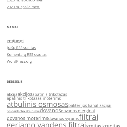
2020 m. lapkričio mėn.
2020 m. spalio mėn.
NAMAI
Prisijungti
Įrašų RSS srautas
Komentarų RSS srautas
WordPress.org
DEBESĖLIS
akcijos
akcija
apatinis trikotazas
apatinis trikotazas moterims
atbulinis osmosas
bakterijos kanalizacijai
dovanos
dovanos merginai
baldai
darbo skelbimai
filtrai
dovanos moterims
dovanos vyrams
geriamo vandens filtrai
greitas kreditas