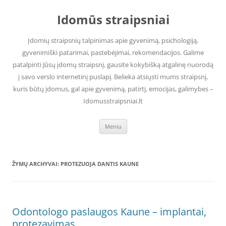
Pereiti
prie
Idomūs straipsniai
turinio
Įdomių straipsnių talpinimas apie gyvenimą, psichologiją,
gyvenimiški patarimai, pastebėjimai, rekomendacijos. Galime
patalpinti Jūsų įdomų straipsnį, gausite kokybišką atgalinę nuorodą
į savo verslo internetinį puslapį. Belieka atsiųsti mums straipsnį,
kuris būtų įdomus, gal apie gyvenimą, patirtį, emocijas, galimybes –
Idomusstraipsniai.lt
Meniu
ŽYMŲ ARCHYVAI:
PROTEZUOJA DANTIS KAUNE
Odontologo paslaugos Kaune – implantai,
protezavimas