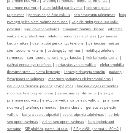
priemone nuo voru
|
telefonų remontas
|
telefonų remontas
|
priemonė nuo vorų
|
lauko kubilai pardavimui
|
seo straipsniu
talpinimas
|
geriausias pelėsio valiklis
|
seo straipsniu talpinimas
|
kaip
isvengti pelesio atsiradimo namuose
|
kaip išsirinkti geriausią valiklį
pelėsiui
|
puiki dovana vaikams
|
smagiam žaidimui kieme
|
aikštelės
vaikų laiko praleidimui
|
telefonų remontas naudingas
|
geriausias
kaciu kraikas
|
dazniausiai gendantys telefonai
|
geriausias maistas
sterilizuotoms katėms
|
padangų žymėjimas
|
mobiliųjų telefonų
remontas
|
sterilizuotoms katėms geriausias
|
kiek kainuoja kubilai
|
dažnai gendantys telefonai
|
geriausias vonios valiklis
|
elektromobiliu
ikrovimo stoteliu pletra lietuvoje
|
lietuvoje daugeja stoteliu
|
padangų
žymėjimas reikalingas
|
vasarinės padangos elektromobiliams
|
naudingas žieminių padangų žymėjimas
|
kuo naudingas remontas
|
mobiliųjų telefonų remontas
|
geriausias valiklis peliui
|
efektyvi
priemone nuo voru
|
efektyviai veikiantis pelėsio valiklis
|
priemonė
nuo vorų
|
telefonų remontas
|
josera classic
|
geriausias pelesio
valiklis
|
kas yra seo straipsniai
|
seo straipsniu talpinimas
|
isorinis
seo optimizavimas
|
vidinis seo optimizavimas
|
kaip optimizuoti
svetaine
|
SIP plokščių namai iki raktų
|
SIP plokščių namai iki 80m2
|