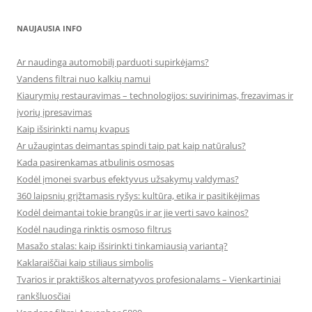
NAUJAUSIA INFO
Ar naudinga automobilį parduoti supirkėjams?
Vandens filtrai nuo kalkių namui
Kiaurymių restauravimas – technologijos: suvirinimas, frezavimas ir
įvorių įpresavimas
Kaip išsirinkti namų kvapus
Ar užaugintas deimantas spindi taip pat kaip natūralus?
Kada pasirenkamas atbulinis osmosas
Kodėl įmonei svarbus efektyvus užsakymų valdymas?
360 laipsnių grįžtamasis ryšys: kultūra, etika ir pasitikėjimas
Kodėl deimantai tokie brangūs ir ar jie verti savo kainos?
Kodėl naudinga rinktis osmoso filtrus
Masažo stalas: kaip išsirinkti tinkamiausią variantą?
Kaklaraiščiai kaip stiliaus simbolis
Tvarios ir praktiškos alternatyvos profesionalams – Vienkartiniai
rankšluosčiai