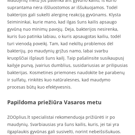
Maudynių metu jos patenka ant gyvūno kailio, iš kurio
suprantama nėra iššluostomos ar iššukuojamos. Todėl
bakterijos gali sukelti alerginę reakciją gyvūnams. Klysta
šeimininkai, kurie mano, kad ilgas šuns kailis apsaugo
gyvūną nuo minimų pavojų. Deja, bakterijos nesirenka,
kuris šuo patinka labiau, o kuris apsaugotas kailiu, todėl
turi vienodą poveikį. Tam, kad nekiltų problemos dėl
bakterijų, po maudynių grįžus namo, labai svarbu
kruopščiai išplauti šuns kailį. Taip pašalinsite susikaupusį
kailyje purvą, įvairius dumblius, susidariusias ar prilipusias
bakterijas. Kosmetines priemones naudokite be parabenų
ir sulfatų, rinkitės kuo natūralesnes, kad maudymo
procesas būtų kuo efektyvesnis.
Papildoma priežiūra Vasaros metu
ZOOplius.lt specialistai rekomenduoja prižiūrėti ir po
maudynių. Svarbiausias yra šuns kailis, kuris, jei tai yra
ilgaplaukis gyvūnas gali susivelti, norint nebeišsišukuos.