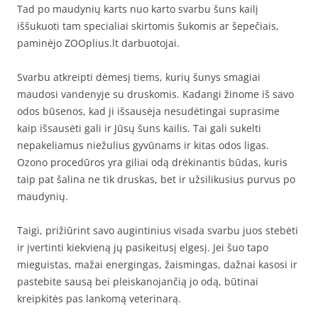
Tad po maudynių karts nuo karto svarbu šuns kailį
iššukuoti tam specialiai skirtomis šukomis ar šepečiais,
paminėjo ZOOplius.lt darbuotojai.
Svarbu atkreipti dėmesį tiems, kurių šunys smagiai
maudosi vandenyje su druskomis. Kadangi žinome iš savo
odos būsenos, kad ji išsausėja nesudėtingai suprasime
kaip išsausėti gali ir Jūsų šuns kailis. Tai gali sukelti
nepakeliamus niežulius gyvūnams ir kitas odos ligas.
Ozono procedūros yra giliai odą drėkinantis būdas, kuris
taip pat šalina ne tik druskas, bet ir užsilikusius purvus po
maudynių.
Taigi, prižiūrint savo augintinius visada svarbu juos stebėti
ir įvertinti kiekvieną jų pasikeitusį elgesį. Jei šuo tapo
mieguistas, mažai energingas, žaismingas, dažnai kasosi ir
pastebite sausą bei pleiskanojančią jo odą, būtinai
kreipkitės pas lankomą veterinarą.