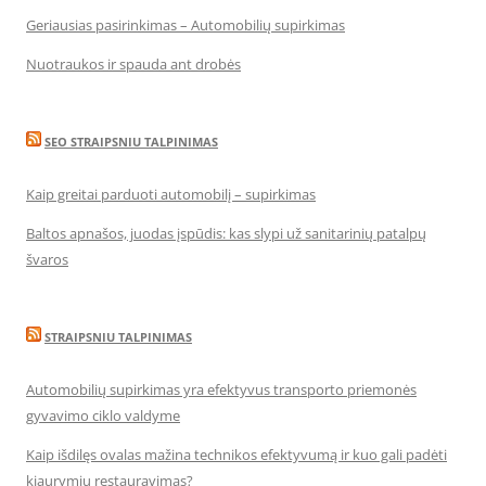
Geriausias pasirinkimas – Automobilių supirkimas
Nuotraukos ir spauda ant drobės
SEO STRAIPSNIU TALPINIMAS
Kaip greitai parduoti automobilį – supirkimas
Baltos apnašos, juodas įspūdis: kas slypi už sanitarinių patalpų
švaros
STRAIPSNIU TALPINIMAS
Automobilių supirkimas yra efektyvus transporto priemonės
gyvavimo ciklo valdyme
Kaip išdilęs ovalas mažina technikos efektyvumą ir kuo gali padėti
kiaurymių restauravimas?