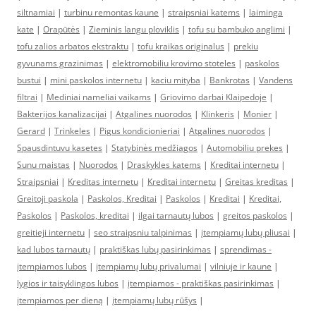
siltnamiai
|
turbinu remontas kaune
|
straipsniai katems
|
laiminga
kate
|
Orapūtės
|
Zieminis langu ploviklis
|
tofu su bambuko anglimi
|
tofu zalios arbatos ekstraktu
|
tofu kraikas originalus
|
prekiu
gyvunams grazinimas
|
elektromobiliu krovimo stoteles
|
paskolos
bustui
|
mini paskolos internetu
|
kaciu mityba
|
Bankrotas
|
Vandens
filtrai
|
Mediniai nameliai vaikams
|
Griovimo darbai Klaipedoje
|
Bakterijos kanalizacijai
|
Atgalines nuorodos
|
Klinkeris
|
Monier
|
Gerard
|
Trinkeles
|
Pigus kondicionieriai
|
Atgalines nuorodos
|
Spausdintuvu kasetes
|
Statybinės medžiagos
|
Automobiliu prekes
|
Sunu maistas
|
Nuorodos
|
Draskykles katems
|
Kreditai internetu
|
Straipsniai
|
Kreditas internetu
|
Kreditai internetu
|
Greitas kreditas
|
Greitoji paskola
|
Paskolos, Kreditai
|
Paskolos
|
Kreditai
|
Kreditai,
Paskolos
|
Paskolos, kreditai
|
ilgai tarnautų lubos
|
greitos paskolos
|
greitieji internetu
|
seo straipsniu talpinimas
|
įtempiamų lubų pliusai
|
kad lubos tarnautų
|
praktiškas lubų pasirinkimas
|
sprendimas -
įtempiamos lubos
|
įtempiamų lubų privalumai
|
vilniuje ir kaune
|
lygios ir taisyklingos lubos
|
įtempiamos - praktiškas pasirinkimas
|
įtempiamos per dieną
|
įtempiamų lubų rūšys
|