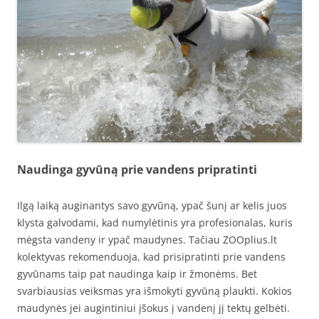
Naudinga gyvūną prie vandens pripratinti
Ilgą laiką auginantys savo gyvūną, ypač šunį ar kelis juos
klysta galvodami, kad numylėtinis yra profesionalas, kuris
mėgsta vandeny ir ypač maudynes. Tačiau ZOOplius.lt
kolektyvas rekomenduoja, kad prisipratinti prie vandens
gyvūnams taip pat naudinga kaip ir žmonėms. Bet
svarbiausias veiksmas yra išmokyti gyvūną plaukti. Kokios
maudynės jei augintiniui įšokus į vandenį jį tektų gelbėti.