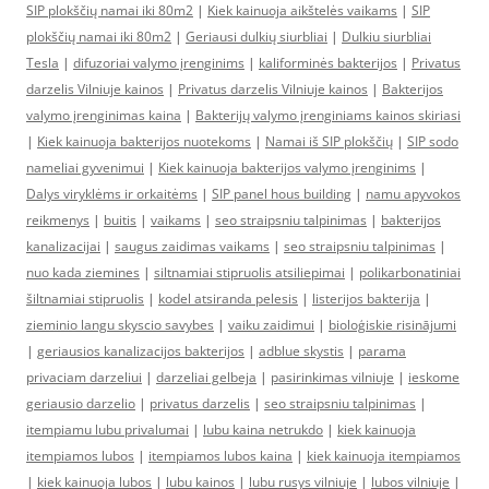
SIP plokščių namai iki 80m2
|
Kiek kainuoja aikštelės vaikams
|
SIP
plokščių namai iki 80m2
|
Geriausi dulkių siurbliai
|
Dulkiu siurbliai
Tesla
|
difuzoriai valymo įrenginims
|
kaliforminės bakterijos
|
Privatus
darzelis Vilniuje kainos
|
Privatus darzelis Vilniuje kainos
|
Bakterijos
valymo įrenginimas kaina
|
Bakterijų valymo įrenginiams kainos skiriasi
|
Kiek kainuoja bakterijos nuotekoms
|
Namai iš SIP plokščių
|
SIP sodo
nameliai gyvenimui
|
Kiek kainuoja bakterijos valymo įrenginims
|
Dalys viryklėms ir orkaitėms
|
SIP panel hous building
|
namu apyvokos
reikmenys
|
buitis
|
vaikams
|
seo straipsniu talpinimas
|
bakterijos
kanalizacijai
|
saugus zaidimas vaikams
|
seo straipsniu talpinimas
|
nuo kada ziemines
|
siltnamiai stipruolis atsiliepimai
|
polikarbonatiniai
šiltnamiai stipruolis
|
kodel atsiranda pelesis
|
listerijos bakterija
|
zieminio langu skyscio savybes
|
vaiku zaidimui
|
bioloģiskie risinājumi
|
geriausios kanalizacijos bakterijos
|
adblue skystis
|
parama
privaciam darzeliui
|
darzeliai gelbeja
|
pasirinkimas vilniuje
|
ieskome
geriausio darzelio
|
privatus darzelis
|
seo straipsniu talpinimas
|
itempiamu lubu privalumai
|
lubu kaina netrukdo
|
kiek kainuoja
itempiamos lubos
|
itempiamos lubos kaina
|
kiek kainuoja itempiamos
|
kiek kainuoja lubos
|
lubu kainos
|
lubu rusys vilniuje
|
lubos vilniuje
|