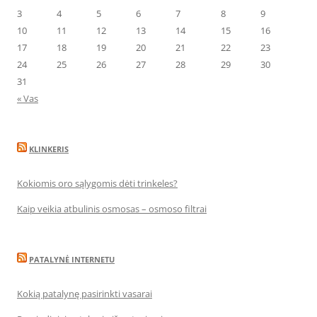
3
4
5
6
7
8
9
10
11
12
13
14
15
16
17
18
19
20
21
22
23
24
25
26
27
28
29
30
31
« Vas
KLINKERIS
Kokiomis oro sąlygomis dėti trinkeles?
Kaip veikia atbulinis osmosas – osmoso filtrai
PATALYNĖ INTERNETU
Kokią patalynę pasirinkti vasarai