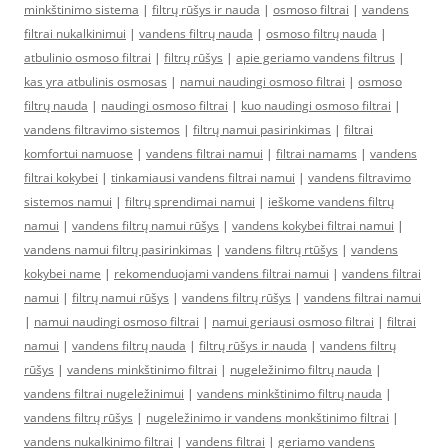
minkštinimo sistema
|
filtrų rūšys ir nauda
|
osmoso filtrai
|
vandens
filtrai nukalkinimui
|
vandens filtrų nauda
|
osmoso filtrų nauda
|
atbulinio osmoso filtrai
|
filtrų rūšys
|
apie geriamo vandens filtrus
|
kas yra atbulinis osmosas
|
namui naudingi osmoso filtrai
|
osmoso
filtrų nauda
|
naudingi osmoso filtrai
|
kuo naudingi osmoso filtrai
|
vandens filtravimo sistemos
|
filtrų namui pasirinkimas
|
filtrai
komfortui namuose
|
vandens filtrai namui
|
filtrai namams
|
vandens
filtrai kokybei
|
tinkamiausi vandens filtrai namui
|
vandens filtravimo
sistemos namui
|
filtrų sprendimai namui
|
ieškome vandens filtrų
namui
|
vandens filtrų namui rūšys
|
vandens kokybei filtrai namui
|
vandens namui filtrų pasirinkimas
|
vandens filtrų rtūšys
|
vandens
kokybei name
|
rekomenduojami vandens filtrai namui
|
vandens filtrai
namui
|
filtrų namui rūšys
|
vandens filtrų rūšys
|
vandens filtrai namui
|
namui naudingi osmoso filtrai
|
namui geriausi osmoso filtrai
|
filtrai
namui
|
vandens filtrų nauda
|
filtrų rūšys ir nauda
|
vandens filtrų
rūšys
|
vandens minkštinimo filtrai
|
nugeležinimo filtrų nauda
|
vandens filtrai nugeležinimui
|
vandens minkštinimo filtrų nauda
|
vandens filtrų rūšys
|
nugeležinimo ir vandens monkštinimo filtrai
|
vandens nukalkinimo filtrai
|
vandens filtrai
|
geriamo vandens