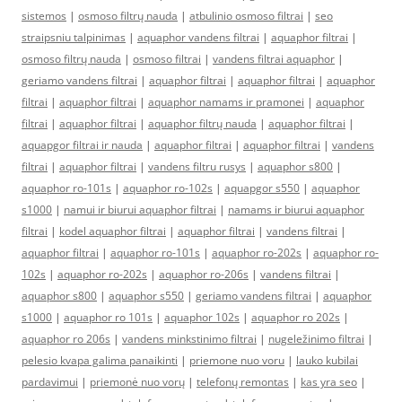
sistemos
|
osmoso filtrų nauda
|
atbulinio osmoso filtrai
|
seo
straipsniu talpinimas
|
aquaphor vandens filtrai
|
aquaphor filtrai
|
osmoso filtrų nauda
|
osmoso filtrai
|
vandens filtrai aquaphor
|
geriamo vandens filtrai
|
aquaphor filtrai
|
aquaphor filtrai
|
aquaphor
filtrai
|
aquaphor filtrai
|
aquaphor namams ir pramonei
|
aquaphor
filtrai
|
aquaphor filtrai
|
aquaphor filtrų nauda
|
aquaphor filtrai
|
aquapgor filtrai ir nauda
|
aquaphor filtrai
|
aquaphor filtrai
|
vandens
filtrai
|
aquaphor filtrai
|
vandens filtru rusys
|
aquaphor s800
|
aquaphor ro-101s
|
aquaphor ro-102s
|
aquapgor s550
|
aquaphor
s1000
|
namui ir biurui aquaphor filtrai
|
namams ir biurui aquaphor
filtrai
|
kodel aquaphor filtrai
|
aquaphor filtrai
|
vandens filtrai
|
aquaphor filtrai
|
aquaphor ro-101s
|
aquaphor ro-202s
|
aquaphor ro-
102s
|
aquaphor ro-202s
|
aquaphor ro-206s
|
vandens filtrai
|
aquaphor s800
|
aquaphor s550
|
geriamo vandens filtrai
|
aquaphor
s1000
|
aquaphor ro 101s
|
aquaphor 102s
|
aquaphor ro 202s
|
aquaphor ro 206s
|
vandens minkstinimo filtrai
|
nugeležinimo filtrai
|
pelesio kvapa galima panaikinti
|
priemone nuo voru
|
lauko kubilai
pardavimui
|
priemonė nuo vorų
|
telefonų remontas
|
kas yra seo
|