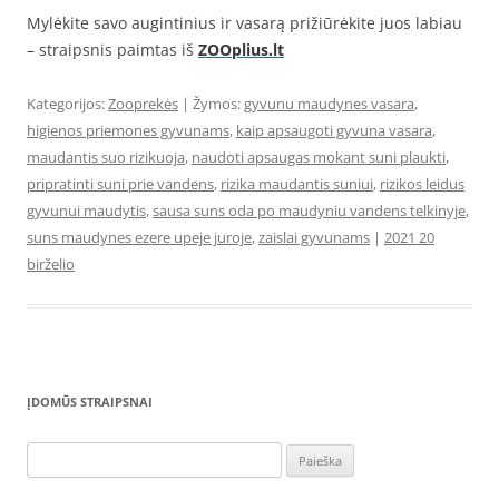
Mylėkite savo augintinius ir vasarą prižiūrėkite juos labiau
– straipsnis paimtas iš
ZOOplius.lt
Kategorijos:
Zooprekės
| Žymos:
gyvunu maudynes vasara
,
higienos priemones gyvunams
,
kaip apsaugoti gyvuna vasara
,
maudantis suo rizikuoja
,
naudoti apsaugas mokant suni plaukti
,
pripratinti suni prie vandens
,
rizika maudantis suniui
,
rizikos leidus
gyvunui maudytis
,
sausa suns oda po maudyniu vandens telkinyje
,
suns maudynes ezere upeje juroje
,
zaislai gyvunams
|
2021 20
birželio
ĮDOMŪS STRAIPSNAI
Ieškoti: