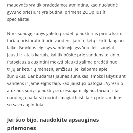
maudynės yra tik pradedamos atmintina, kad nuolatinė
gyvūno priežiūra yra būtina, primena ZOOplius.lt
specialistai.
Nors suaugę šunys galėtų pradėti plaukti ir iš pirmo karto,
tačiau prisipratinti prie vandens jam reikėtų skirti daugiau
laiko. Išmoktas elgesys vandenyje gyvūnui leis saugiai
jausti ir kitais kartais, kai tik būsite prie vandens telkinio.
Patogiausia augintinį mokyti plaukti galima pradėti nuo
trijų ar keturių mėnesių amžiaus, jei kalbama apie
šuniukus. Dar būdamas jaunas šuniukas išmoks laikytis ant
vandens ir jame elgtis taip, kad jaustųsi patogiai. Vyresnio
amžiaus šunys plaukti yra dresuojami ilgiau, tačiau ir tai
naudinga padaryti norint smagiai leisti laiką prie vandens
su savo augintiniais.
Jei šuo bijo, naudokite apsaugines
priemones