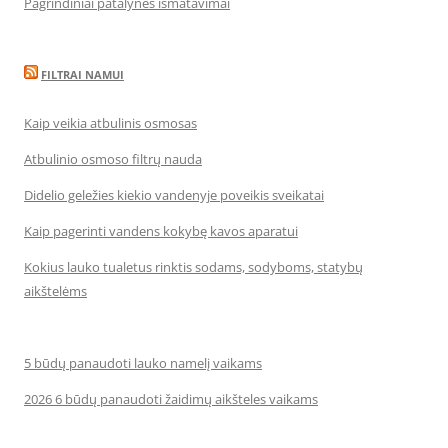
Pagrindiniai patalynės išmatavimai
FILTRAI NAMUI
Kaip veikia atbulinis osmosas
Atbulinio osmoso filtrų nauda
Didelio geležies kiekio vandenyje poveikis sveikatai
Kaip pagerinti vandens kokybę kavos aparatui
Kokius lauko tualetus rinktis sodams, sodyboms, statybų
aikštelėms
5 būdų panaudoti lauko namelį vaikams
2026 6 būdų panaudoti žaidimų aikšteles vaikams