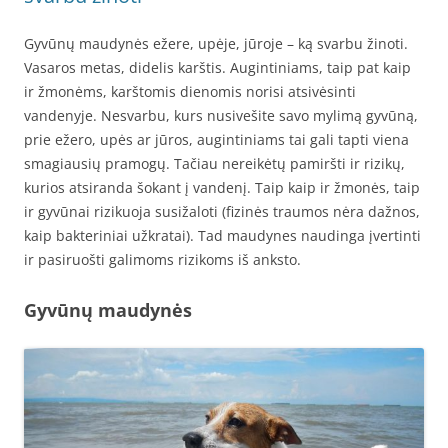
Gyvūnų maudynės ežere, upėje, jūroje – ką svarbu žinoti.
Vasaros metas, didelis karštis. Augintiniams, taip pat kaip
ir žmonėms, karštomis dienomis norisi atsivėsinti
vandenyje. Nesvarbu, kurs nusivešite savo mylimą gyvūną,
prie ežero, upės ar jūros, augintiniams tai gali tapti viena
smagiausių pramogų. Tačiau nereikėtų pamiršti ir rizikų,
kurios atsiranda šokant į vandenį. Taip kaip ir žmonės, taip
ir gyvūnai rizikuoja susižaloti (fizinės traumos nėra dažnos,
kaip bakteriniai užkratai). Tad maudynes naudinga įvertinti
ir pasiruošti galimoms rizikoms iš anksto.
Gyvūnų maudynės