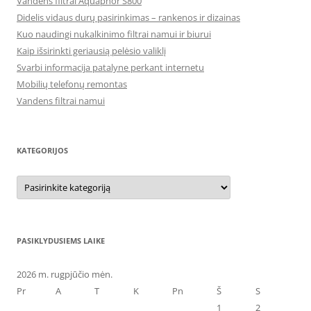
Vandens filtrai Aquaphor S800
Didelis vidaus durų pasirinkimas – rankenos ir dizainas
Kuo naudingi nukalkinimo filtrai namui ir biurui
Kaip išsirinkti geriausią pelėsio valiklį
Svarbi informacija patalyne perkant internetu
Mobilių telefonų remontas
Vandens filtrai namui
KATEGORIJOS
Kategorijos
PASIKLYDUSIEMS LAIKE
2026 m. rugpjūčio mėn.
Pr
A
T
K
Pn
Š
S
1
2