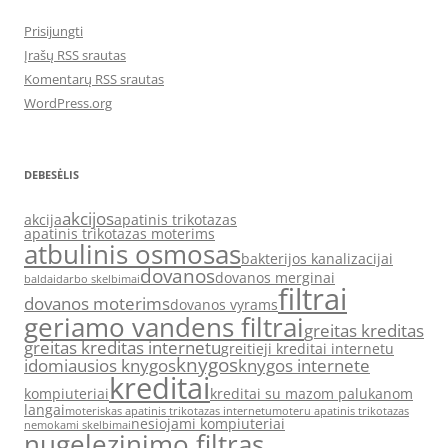
Prisijungti
Įrašų RSS srautas
Komentarų RSS srautas
WordPress.org
DEBESĖLIS
akcijos
akcija
apatinis trikotazas
apatinis trikotazas moterims
atbulinis osmosas
bakterijos kanalizacijai
dovanos
dovanos merginai
baldai
darbo skelbimai
filtrai
dovanos moterims
dovanos vyrams
geriamo vandens filtrai
greitas kreditas
greitas kreditas internetu
greitieji kreditai internetu
knygos
idomiausios knygos
knygos internete
kreditai
kompiuteriai
kreditai su mazom palukanom
langai
moteriskas apatinis trikotazas internetu
moteru apatinis trikotazas
nesiojami kompiuteriai
nemokami skelbimai
nugelezinimo filtras