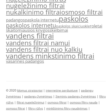
nugeležinimo filtrai
nukalkinimo filtrai
osmoso filtrai
paskolos
padangos
paskola internetu
paskolos internetu
roletai
paskolos skaiciuokle
skaitomiausios knygos
skelbimai
vandens filtrai
vandens filtrai namui
vandens filtrai nuo kalkiu
vandens minkstinimo filtrai
vasarines padangos
© 2020
Idomus straipsniai
|
internetine parduotuve
|
padangų
žymėjimas
|
padangų žymėjimas
|
žieminių padangų žymėjimas
|
filtrų
rūšys
|
filtrai nugeležinimui
|
osmoso filtrai
|
osmoso filtrų nauda
|
osmoso filtrai
|
filtrų rūšys
|
minkštinimo filtrų naudojimas
|