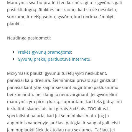
Maudynes svarbu pradėti ten kur nėra gilu ir gyvūnas gali
pasiekti dugną. Rinkitės ne sraunų, kad srovė nesukeltų
sunkumų ir neišgąsdintų gyvūno, kurį norima išmokyti
plaukti.
Naudinga pasidomėti:
Prekės gyvūnų pramogoms
;
Gyvūnų prekių parduotuvė internetu
;
Mokymasis plaukti gyvūnui turėtų vykti neskubant,
panašiai kaip dresūra. Šeimininkai privalo apsiginkluoti
panašia kantrybe kaip ir siekiant augintinio paklusnumo
bei komandų, per daug jo nenuvarginant. Jei gyvūnėliui
maudynės yra pirmą kartą, suprantam, kad teks jį drąsinti
ir skatinti skanėstais bei gerais žodžiais. ZOOplius.lt
specialistai pataria, kad jei šeimininkas mato, jog jo
augintinis vandenyje jaučiasi patogiai ir saugiai gali leisti
jam nuplaukti šiek tiek toliau nuo seklumos. Tačiau, jei