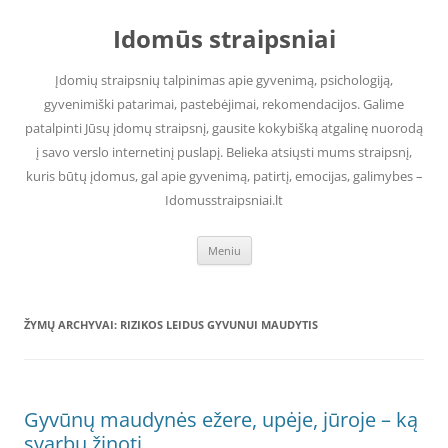
Pereiti
prie
Idomūs straipsniai
turinio
Įdomių straipsnių talpinimas apie gyvenimą, psichologiją,
gyvenimiški patarimai, pastebėjimai, rekomendacijos. Galime
patalpinti Jūsų įdomų straipsnį, gausite kokybišką atgalinę nuorodą
į savo verslo internetinį puslapį. Belieka atsiųsti mums straipsnį,
kuris būtų įdomus, gal apie gyvenimą, patirtį, emocijas, galimybes –
Idomusstraipsniai.lt
Meniu
ŽYMŲ ARCHYVAI:
RIZIKOS LEIDUS GYVUNUI MAUDYTIS
Gyvūnų maudynės ežere, upėje, jūroje – ką
svarbu žinoti