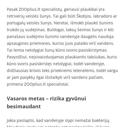
Pasak ZOOplius.lt specialistų, geriausi plaukikai yra
retriverių veislės šunys. Tai gali būti Škotijos, labradoro ar
portugalų veislės šunys. Neretai, išmokti plaukti šunims
trukdo jų sudėjimas. Buldogai, taksų šeimos šunys ir kiti
panašaus sudėjimo šunims vandenyje daugelis naudoja
apsaugines priemones, kurios juos palaiko virš vandens.
Tai lemia netolygiai šunų kūno svorio pasiskirstymas.
Pavyzdžiui, neįsivaizduojamas plaukiantis taksiukas, kurio
kūno svoris pasiskirstęs netolygiai, todėl vandenyje,
didžiausias krūvis teks priekinėms letenėlėms, todėl vargu
ar jam pavyktų ilgai išsilaikyti virš vandens pačiam,
primena ZOOplius.lt specialistai.
Vasaros metas – rizika gyvūnui
besimaudant
Jokia paslaptis, kad vandenyje slypi nemažai bakterijų.