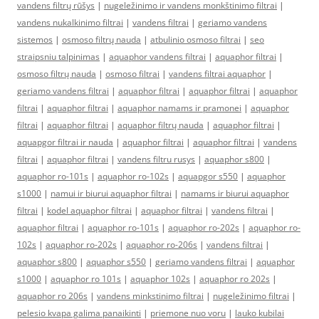
vandens filtrų rūšys
|
nugeležinimo ir vandens monkštinimo filtrai
|
vandens nukalkinimo filtrai
|
vandens filtrai
|
geriamo vandens
sistemos
|
osmoso filtrų nauda
|
atbulinio osmoso filtrai
|
seo
straipsniu talpinimas
|
aquaphor vandens filtrai
|
aquaphor filtrai
|
osmoso filtrų nauda
|
osmoso filtrai
|
vandens filtrai aquaphor
|
geriamo vandens filtrai
|
aquaphor filtrai
|
aquaphor filtrai
|
aquaphor
filtrai
|
aquaphor filtrai
|
aquaphor namams ir pramonei
|
aquaphor
filtrai
|
aquaphor filtrai
|
aquaphor filtrų nauda
|
aquaphor filtrai
|
aquapgor filtrai ir nauda
|
aquaphor filtrai
|
aquaphor filtrai
|
vandens
filtrai
|
aquaphor filtrai
|
vandens filtru rusys
|
aquaphor s800
|
aquaphor ro-101s
|
aquaphor ro-102s
|
aquapgor s550
|
aquaphor
s1000
|
namui ir biurui aquaphor filtrai
|
namams ir biurui aquaphor
filtrai
|
kodel aquaphor filtrai
|
aquaphor filtrai
|
vandens filtrai
|
aquaphor filtrai
|
aquaphor ro-101s
|
aquaphor ro-202s
|
aquaphor ro-
102s
|
aquaphor ro-202s
|
aquaphor ro-206s
|
vandens filtrai
|
aquaphor s800
|
aquaphor s550
|
geriamo vandens filtrai
|
aquaphor
s1000
|
aquaphor ro 101s
|
aquaphor 102s
|
aquaphor ro 202s
|
aquaphor ro 206s
|
vandens minkstinimo filtrai
|
nugeležinimo filtrai
|
pelesio kvapa galima panaikinti
|
priemone nuo voru
|
lauko kubilai