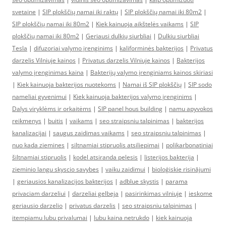
svetaine
|
SIP plokščių namai iki raktų
|
SIP plokščių namai iki 80m2
|
SIP plokščių namai iki 80m2
|
Kiek kainuoja aikštelės vaikams
|
SIP
plokščių namai iki 80m2
|
Geriausi dulkių siurbliai
|
Dulkiu siurbliai
Tesla
|
difuzoriai valymo įrenginims
|
kaliforminės bakterijos
|
Privatus
darzelis Vilniuje kainos
|
Privatus darzelis Vilniuje kainos
|
Bakterijos
valymo įrenginimas kaina
|
Bakterijų valymo įrenginiams kainos skiriasi
|
Kiek kainuoja bakterijos nuotekoms
|
Namai iš SIP plokščių
|
SIP sodo
nameliai gyvenimui
|
Kiek kainuoja bakterijos valymo įrenginims
|
Dalys viryklėms ir orkaitėms
|
SIP panel hous building
|
namu apyvokos
reikmenys
|
buitis
|
vaikams
|
seo straipsniu talpinimas
|
bakterijos
kanalizacijai
|
saugus zaidimas vaikams
|
seo straipsniu talpinimas
|
nuo kada ziemines
|
siltnamiai stipruolis atsiliepimai
|
polikarbonatiniai
šiltnamiai stipruolis
|
kodel atsiranda pelesis
|
listerijos bakterija
|
zieminio langu skyscio savybes
|
vaiku zaidimui
|
bioloģiskie risinājumi
|
geriausios kanalizacijos bakterijos
|
adblue skystis
|
parama
privaciam darzeliui
|
darzeliai gelbeja
|
pasirinkimas vilniuje
|
ieskome
geriausio darzelio
|
privatus darzelis
|
seo straipsniu talpinimas
|
itempiamu lubu privalumai
|
lubu kaina netrukdo
|
kiek kainuoja