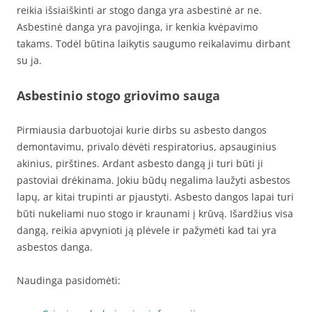
reikia išsiaiškinti ar stogo danga yra asbestinė ar ne.
Asbestinė danga yra pavojinga, ir kenkia kvėpavimo
takams. Todėl būtina laikytis saugumo reikalavimu dirbant
su ja.
Asbestinio stogo griovimo sauga
Pirmiausia darbuotojai kurie dirbs su asbesto dangos
demontavimu, privalo dėvėti respiratorius, apsauginius
akinius, pirštines. Ardant asbesto dangą ji turi būti ji
pastoviai drėkinama. Jokiu būdų negalima laužyti asbestos
lapų, ar kitai trupinti ar pjaustyti. Asbesto dangos lapai turi
būti nukeliami nuo stogo ir kraunami į krūvą. Išardžius visa
dangą, reikia apvynioti ją plėvele ir pažymėti kad tai yra
asbestos danga.
Naudinga pasidomėti: