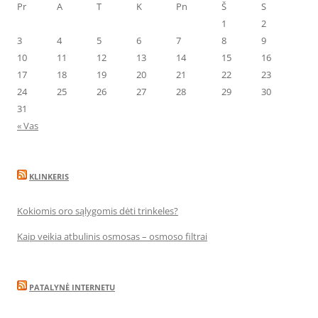
Pr
A
T
K
Pn
Š
S
1
2
3
4
5
6
7
8
9
10
11
12
13
14
15
16
17
18
19
20
21
22
23
24
25
26
27
28
29
30
31
« Vas
KLINKERIS
Kokiomis oro sąlygomis dėti trinkeles?
Kaip veikia atbulinis osmosas – osmoso filtrai
PATALYNĖ INTERNETU