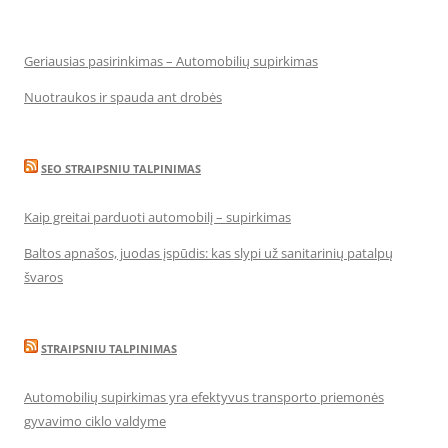
Geriausias pasirinkimas – Automobilių supirkimas
Nuotraukos ir spauda ant drobės
SEO STRAIPSNIU TALPINIMAS
Kaip greitai parduoti automobilį – supirkimas
Baltos apnašos, juodas įspūdis: kas slypi už sanitarinių patalpų
švaros
STRAIPSNIU TALPINIMAS
Automobilių supirkimas yra efektyvus transporto priemonės
gyvavimo ciklo valdyme