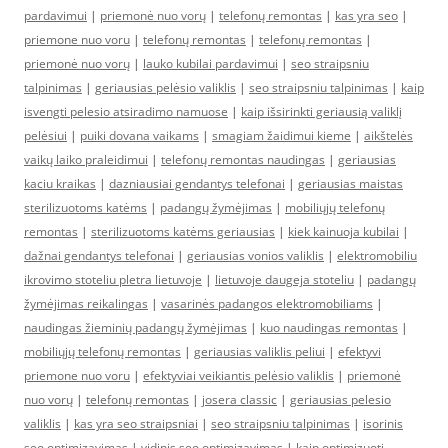
pardavimui
|
priemonė nuo vorų
|
telefonų remontas
|
kas yra seo
|
priemone nuo voru
|
telefonų remontas
|
telefonų remontas
|
priemonė nuo vorų
|
lauko kubilai pardavimui
|
seo straipsniu
talpinimas
|
geriausias pelėsio valiklis
|
seo straipsniu talpinimas
|
kaip
isvengti pelesio atsiradimo namuose
|
kaip išsirinkti geriausią valiklį
pelėsiui
|
puiki dovana vaikams
|
smagiam žaidimui kieme
|
aikštelės
vaikų laiko praleidimui
|
telefonų remontas naudingas
|
geriausias
kaciu kraikas
|
dazniausiai gendantys telefonai
|
geriausias maistas
sterilizuotoms katėms
|
padangų žymėjimas
|
mobiliųjų telefonų
remontas
|
sterilizuotoms katėms geriausias
|
kiek kainuoja kubilai
|
dažnai gendantys telefonai
|
geriausias vonios valiklis
|
elektromobiliu
ikrovimo stoteliu pletra lietuvoje
|
lietuvoje daugeja stoteliu
|
padangų
žymėjimas reikalingas
|
vasarinės padangos elektromobiliams
|
naudingas žieminių padangų žymėjimas
|
kuo naudingas remontas
|
mobiliųjų telefonų remontas
|
geriausias valiklis peliui
|
efektyvi
priemone nuo voru
|
efektyviai veikiantis pelėsio valiklis
|
priemonė
nuo vorų
|
telefonų remontas
|
josera classic
|
geriausias pelesio
valiklis
|
kas yra seo straipsniai
|
seo straipsniu talpinimas
|
isorinis
seo optimizavimas
|
vidinis seo optimizavimas
|
kaip optimizuoti