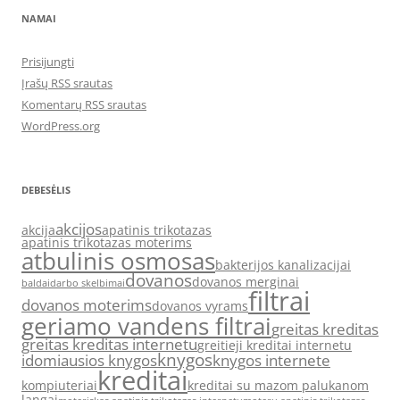
NAMAI
Prisijungti
Įrašų RSS srautas
Komentarų RSS srautas
WordPress.org
DEBESĖLIS
akcijos
akcija
apatinis trikotazas
apatinis trikotazas moterims
atbulinis osmosas
bakterijos kanalizacijai
dovanos
dovanos merginai
baldai
darbo skelbimai
filtrai
dovanos moterims
dovanos vyrams
geriamo vandens filtrai
greitas kreditas
greitas kreditas internetu
greitieji kreditai internetu
knygos
idomiausios knygos
knygos internete
kreditai
kompiuteriai
kreditai su mazom palukanom
langai