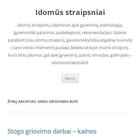
Pereiti
prie
Idomūs straipsniai
turinio
Įdomių straipsnių talpinimas apie gyvenimą, psichologiją,
gyvenimiški patarimai, pastebėjimai, rekomendacijos. Galime
patalpinti Jūsų įdomų straipsnį, gausite kokybišką atgalinę nuorodą
į savo verslo internetinį puslapį. Belieka atsiųsti mums straipsnį,
kuris būtų įdomus, gal apie gyvenimą, patirtį, emocijas, galimybes –
Idomusstraipsniai.lt
Meniu
ŽYMŲ ARCHYVAI:
SIENU GRIOVIMAS BUTE
Stogo griovimo darbai – kainos