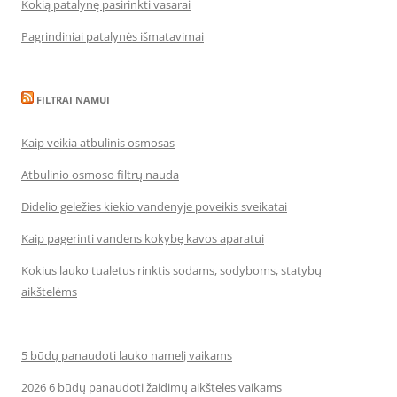
Kokią patalynę pasirinkti vasarai
Pagrindiniai patalynės išmatavimai
FILTRAI NAMUI
Kaip veikia atbulinis osmosas
Atbulinio osmoso filtrų nauda
Didelio geležies kiekio vandenyje poveikis sveikatai
Kaip pagerinti vandens kokybę kavos aparatui
Kokius lauko tualetus rinktis sodams, sodyboms, statybų
aikštelėms
5 būdų panaudoti lauko namelį vaikams
2026 6 būdų panaudoti žaidimų aikšteles vaikams