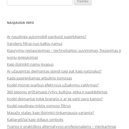
NAUJAUSIA INFO
Ar naudinga automobilį parduoti supirkėjams?
Vandens filtrai nuo kalkių namui
Kiaurymių restauravimas – technologijos: suvirinimas, frezavimas ir
įvorių įpresavimas
Kaip išsirinkti namų kvapus
Ar užaugintas deimantas spindi taip pat kaip natūralus?
Kada pasirenkamas atbulinis osmosas
Kodėl įmonei svarbus efektyvus užsakymų valdymas?
360 laipsnių grįžtamasis ryšys: kultūra, etika ir pasitikėjimas
Kodėl deimantai tokie brangūs ir ar jie verti savo kainos?
Kodėl naudinga rinktis osmoso filtrus
Masažo stalas: kaip išsirinkti tinkamiausią variantą?
Kaklaraiščiai kaip stiliaus simbolis
Tvarios ir praktiškos alternatyvos profesionalams – Vienkartiniai