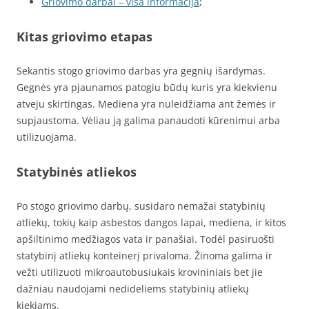
Griovimo darbai – visa informacija
;
Kitas griovimo etapas
Sekantis stogo griovimo darbas yra gegnių išardymas.
Gegnės yra pjaunamos patogiu būdų kuris yra kiekvienu
atveju skirtingas. Mediena yra nuleidžiama ant žemės ir
supjaustoma. Vėliau ją galima panaudoti kūrenimui arba
utilizuojama.
Statybinės atliekos
Po stogo griovimo darbų, susidaro nemažai statybinių
atliekų, tokių kaip asbestos dangos lapai, mediena, ir kitos
apšiltinimo medžiagos vata ir panašiai. Todėl pasiruošti
statybinį atliekų konteinerį privaloma. Žinoma galima ir
vežti utilizuoti mikroautobusiukais krovininiais bet jie
dažniau naudojami nedideliems statybinių atliekų
kiekiams.