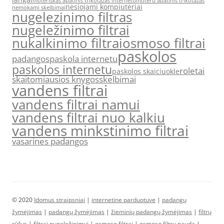
moteriskas apatinis trikotazas internetu
moteru apatinis trikotazas
nesiojami kompiuteriai
nemokami skelbimai
nugelezinimo filtras
nugeležinimo filtrai
nukalkinimo filtrai
osmoso filtrai
paskolos
padangos
paskola internetu
paskolos internetu
roletai
paskolos skaiciuokle
skaitomiausios knygos
skelbimai
vandens filtrai
vandens filtrai namui
vandens filtrai nuo kalkiu
vandens minkstinimo filtrai
vasarines padangos
© 2020
Idomus straipsniai
|
internetine parduotuve
|
padangų
žymėjimas
|
padangų žymėjimas
|
žieminių padangų žymėjimas
|
filtrų
rūšys
|
filtrai nugeležinimui
|
osmoso filtrai
|
osmoso filtrų nauda
|