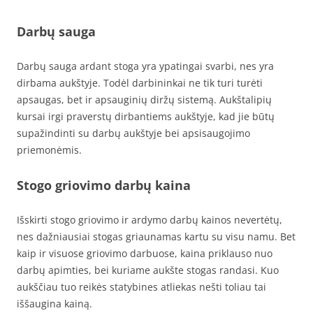
Darbų sauga
Darbų sauga ardant stoga yra ypatingai svarbi, nes yra
dirbama aukštyje. Todėl darbininkai ne tik turi turėti
apsaugas, bet ir apsauginių diržų sistemą. Aukštalipių
kursai irgi praverstų dirbantiems aukštyje, kad jie būtų
supažindinti su darbų aukštyje bei apsisaugojimo
priemonėmis.
Stogo griovimo darbų kaina
Išskirti stogo griovimo ir ardymo darbų kainos nevertėtų,
nes dažniausiai stogas griaunamas kartu su visu namu. Bet
kaip ir visuose griovimo darbuose, kaina priklauso nuo
darbų apimties, bei kuriame aukšte stogas randasi. Kuo
aukščiau tuo reikės statybines atliekas nešti toliau tai
iššaugina kainą.