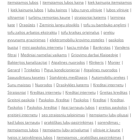
itempiamos lubos
|
itempiamos lubos kaina
|
kiek kainuoja itempiamos
|
kiek kainuoja lubos
|
lubu kainos
|
lubu rusys vilniuje
|
lubos vilniuje
|
siltnamiai
|
turbinu remontas kaune
|
straipsniai katems
|
laiminga
kate
|
Orapūtės
|
Zieminis langu ploviklis
|
tofu su bambuko anglimi
|
tofu zalios arbatos ekstraktu
|
tofu kraikas originalus
|
prekiu
gyvunams grazinimas
|
elektromobiliu krovimo stoteles
|
paskolos
bustui
|
mini paskolos internetu
|
kaciu mityba
|
Bankrotas
|
Vandens
filtrai
|
Mediniai nameliai vaikams
|
Griovimo darbai Klaipedoje
|
Bakterijos kanalizacijai
|
Atgalines nuorodos
|
Klinkeris
|
Monier
|
Gerard
|
Trinkeles
|
Pigus kondicionieriai
|
Atgalines nuorodos
|
Spausdintuvu kasetes
|
Statybinės medžiagos
|
Automobiliu prekes
|
Sunu maistas
|
Nuorodos
|
Draskykles katems
|
Kreditai internetu
|
Straipsniai
|
Kreditas internetu
|
Kreditai internetu
|
Greitas kreditas
|
Greitoji paskola
|
Paskolos, Kreditai
|
Paskolos
|
Kreditai
|
Kreditai,
Paskolos
|
Paskolos, kreditai
|
ilgai tarnautų lubos
|
greitos paskolos
|
greitieji internetu
|
seo straipsniu talpinimas
|
įtempiamų lubų pliusai
|
kad lubos tarnautų
|
praktiškas lubų pasirinkimas
|
sprendimas -
įtempiamos lubos
|
įtempiamų lubų privalumai
|
vilniuje ir kaune
|
lygios ir taisyklingos lubos
|
įtempiamos - praktiškas pasirinkimas
|