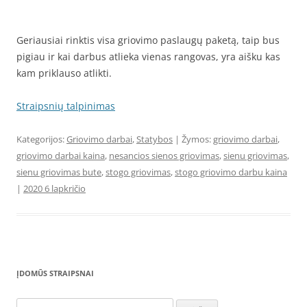
Geriausiai rinktis visa griovimo paslaugų paketą, taip bus
pigiau ir kai darbus atlieka vienas rangovas, yra aišku kas
kam priklauso atlikti.
Straipsnių talpinimas
Kategorijos:
Griovimo darbai
,
Statybos
| Žymos:
griovimo darbai
,
griovimo darbai kaina
,
nesancios sienos griovimas
,
sienu griovimas
,
sienu griovimas bute
,
stogo griovimas
,
stogo griovimo darbu kaina
|
2020 6 lapkričio
ĮDOMŪS STRAIPSNAI
Ieškoti: