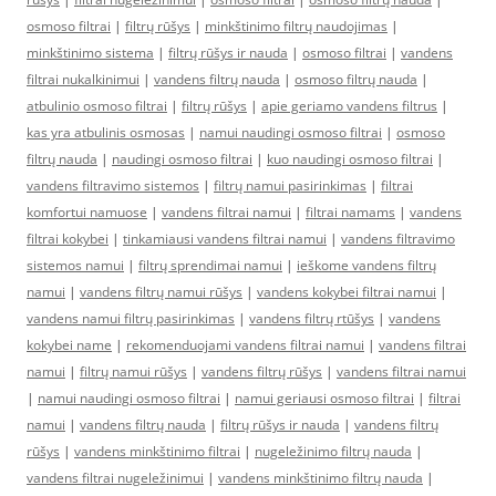
osmoso filtrai
|
filtrų rūšys
|
minkštinimo filtrų naudojimas
|
minkštinimo sistema
|
filtrų rūšys ir nauda
|
osmoso filtrai
|
vandens
filtrai nukalkinimui
|
vandens filtrų nauda
|
osmoso filtrų nauda
|
atbulinio osmoso filtrai
|
filtrų rūšys
|
apie geriamo vandens filtrus
|
kas yra atbulinis osmosas
|
namui naudingi osmoso filtrai
|
osmoso
filtrų nauda
|
naudingi osmoso filtrai
|
kuo naudingi osmoso filtrai
|
vandens filtravimo sistemos
|
filtrų namui pasirinkimas
|
filtrai
komfortui namuose
|
vandens filtrai namui
|
filtrai namams
|
vandens
filtrai kokybei
|
tinkamiausi vandens filtrai namui
|
vandens filtravimo
sistemos namui
|
filtrų sprendimai namui
|
ieškome vandens filtrų
namui
|
vandens filtrų namui rūšys
|
vandens kokybei filtrai namui
|
vandens namui filtrų pasirinkimas
|
vandens filtrų rtūšys
|
vandens
kokybei name
|
rekomenduojami vandens filtrai namui
|
vandens filtrai
namui
|
filtrų namui rūšys
|
vandens filtrų rūšys
|
vandens filtrai namui
|
namui naudingi osmoso filtrai
|
namui geriausi osmoso filtrai
|
filtrai
namui
|
vandens filtrų nauda
|
filtrų rūšys ir nauda
|
vandens filtrų
rūšys
|
vandens minkštinimo filtrai
|
nugeležinimo filtrų nauda
|
vandens filtrai nugeležinimui
|
vandens minkštinimo filtrų nauda
|