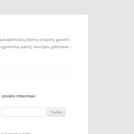
atalpinti Jūsų įdomų straipsnį, gausite
e gyvenimą, patirtį, emocijas, galimybes –
ĮDOMŪS STRAIPSNAI
Ieškoti: