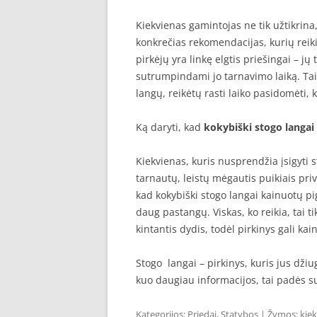
Kiekvienas gamintojas ne tik užtikrina,
konkrečias rekomendacijas, kurių reiki
pirkėjų yra linkę elgtis priešingai – j
sutrumpindami jo tarnavimo laiką. Taig
langų, reikėtų rasti laiko pasidomėti, 
Ką daryti, kad
kokybiški stogo langai
Kiekvienas, kuris nusprendžia įsigyti s
tarnautų, leistų mėgautis puikiais pri
kad kokybiški stogo langai kainuotų pigi
daug pastangų. Viskas, ko reikia, tai t
kintantis dydis, todėl pirkinys gali ka
Stogo langai – pirkinys, kuris jus dži
kuo daugiau informacijos, tai padės su
Kategorijos:
Priedai
,
Statybos
| Žymos:
kiek