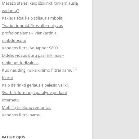
Masažo stalas: kaip išsirinkti tinkamiausią
variantą?
Kaklaraiščiai kaip stiliaus simbolis
Tvarios ir praktiškos alternatyvos
profesionalams – Vienkartiniai
rankšluosčiai
Vandens filtrai Aquaphor S800
Didelis vidaus durų pasirinkimas –
rankenos ir dizainas
Kuo naudingi nukalkinimo filtrai namui ir
biurui
Kaip išsirinkti geriausią pelėsio valiklį
Svarbi informacija patalyne perkant
internetu
Mobilių telefonų remontas
Vandens filtrai namui
KATEGORIJOS