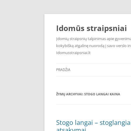
Pereiti
prie
turinio
Idomūs straipsniai
Įdomių straipsnių talpinimas apie gyvenimą,
kokybišką atgalinę nuorodą į savo verslo int
Idomusstraipsniai.lt
PRADŽIA
ŽYMŲ ARCHYVAI:
STOGO LANGAI KAINA
Stogo langai – stoglangiai
atsakymai