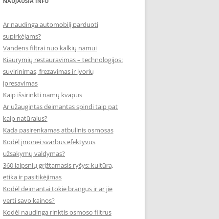
NAUJAUSIA INFO
Ar naudinga automobilį parduoti
supirkėjams?
Vandens filtrai nuo kalkių namui
Kiaurymių restauravimas – technologijos:
suvirinimas, frezavimas ir įvorių
įpresavimas
Kaip išsirinkti namų kvapus
Ar užaugintas deimantas spindi taip pat
kaip natūralus?
Kada pasirenkamas atbulinis osmosas
Kodėl įmonei svarbus efektyvus
užsakymų valdymas?
360 laipsnių grįžtamasis ryšys: kultūra,
etika ir pasitikėjimas
Kodėl deimantai tokie brangūs ir ar jie
verti savo kainos?
Kodėl naudinga rinktis osmoso filtrus