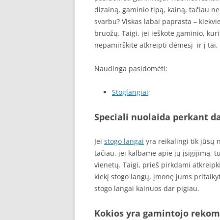
dizainą, gaminio tipą, kainą, tačiau n
svarbu? Viskas labai paprasta – kiekvi
bruožų. Taigi, jei ieškote gaminio, ku
nepamirškite atkreipti dėmesį ir į tai
Naudinga pasidomėti:
Stoglangiai
;
Speciali nuolaida perkant d
Jei
stogo langai
yra reikalingi tik jūs
tačiau, jei kalbame apie jų įsigijimą, 
vienetų. Taigi, prieš pirkdami atkreipki
kiekį stogo langų, įmonę jums pritaikyt
stogo langai kainuos dar pigiau.
Kokios yra gamintojo rekom