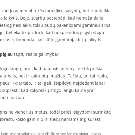
 kad jo gaminiai turės tam tikrų savybių, bet ir pateikia
a laikytis. Beje, svarbu pastebėti, kad nemaža dalis
ų tiesiog nesilaiko, tokiu būdų pakenkdami gaminiui arba
i, belieka tik pridurti, kad nusprendus įsigyti stogo
kokias rekomendacijas siūlo gamintojai ir jų laikytis.
 pigiau
taptų realia galimybe?
togo langų, nori, kad naujasis pirkinys ne tik puikiai
valumais, bet ir kainuotų mažiau. Tačiau, ar tai realu,
au? Tikrai taip, ir tai gali išsipildyti neįdedant labai
ik suprasti, kad kokybiškų stogo langų kaina yra
inuoti mažiau.
ugins ne vienerius metus, todėl prieš įsigydami surinkite
prasti, kokio gaminio iš tiesų namams ir jį surasti.
 kainuoja stoglangiai
,
kokybiški stogo langai pigiau
,
pigus