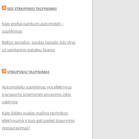
SEO STRAIPSNIU TALPINIMAS
Kaip greitai parduoti automobilį –
supirkimas
Baltos apnašos, juodas įspūdis: kas slypi
už sanitarinių patalpų švaros
STRAIPSNIU TALPINIMAS
Automobilių supirkimas yra efektyvus
transporto priemonės gyvavimo ciklo
valdyme
Kaip išdilęs ovalas mažina technikos
efektyvumą ir kuo gali padėti kiaurymių
restauravimas?