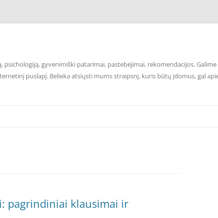
 psichologiją, gyvenimiški patarimai, pastebėjimai, rekomendacijos. Galime p
ernetinį puslapį. Belieka atsiųsti mums straipsnį, kuris būtų įdomus, gal api
: pagrindiniai klausimai ir