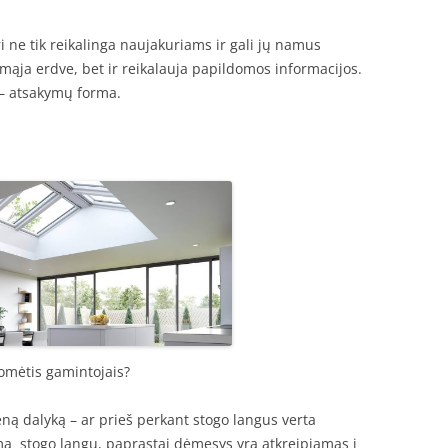
ri ne tik reikalinga naujakuriams ir gali jų namus
mąja erdve, bet ir reikalauja papildomos informacijos.
 – atsakymų forma.
omėtis gamintojais?
ieną dalyką – ar prieš perkant stogo langus verta
a stogo langų, paprastai dėmesys yra atkreipiamas į