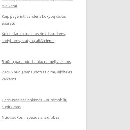
sveikatai
Kaip pagerinti vandens kokybę kavos
aparatui
Kokius lauko tualetus rinktis sodams,
sodyboms, statybų aikštelėms
5 būdų panaudoti lauko namelį vaikams
2026 6 būdų panaudoti žaidimų aikšteles
vaikams
Geriausias pasirinkimas – Automobilių
supirkimas
Nuotraukos ir spauda ant drobės