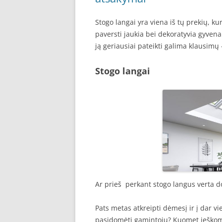
Stogo langai yra viena iš tų prekių, ku
paversti jaukia bei dekoratyvia gyvena
ją geriausiai pateikti galima klausimų
Stogo langai
Ar prieš perkant stogo langus verta d
Pats metas atkreipti dėmesį ir į dar v
pasidomėti gamintoju? Kuomet ieškom