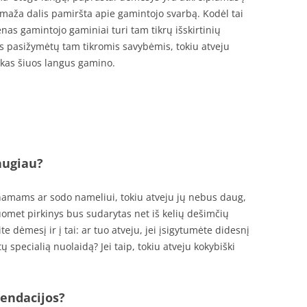
emaža dalis pamiršta apie gamintojo svarbą. Kodėl tai
enas gamintojo gaminiai turi tam tikrų išskirtinių
ris pasižymėtų tam tikromis savybėmis, tokiu atveju
, kas šiuos langus gamino.
augiau?
ų namams ar sodo nameliui, tokiu atveju jų nebus daug,
tuomet pirkinys bus sudarytas net iš kelių dešimčių
te dėmesį ir į tai: ar tuo atveju, jei įsigytumėte didesnį
ų specialią nuolaidą? Jei taip, tokiu atveju kokybiški
endacijos?