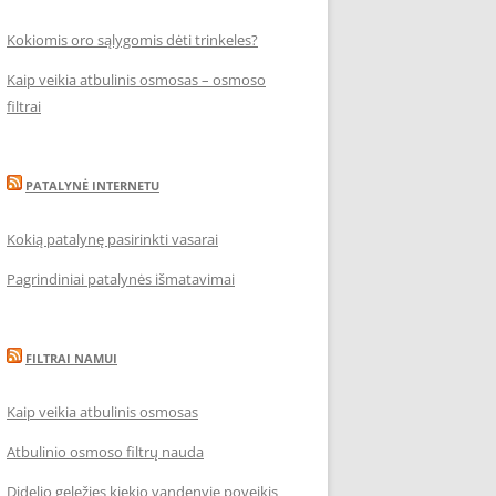
Kokiomis oro sąlygomis dėti trinkeles?
Kaip veikia atbulinis osmosas – osmoso
filtrai
PATALYNĖ INTERNETU
Kokią patalynę pasirinkti vasarai
Pagrindiniai patalynės išmatavimai
FILTRAI NAMUI
Kaip veikia atbulinis osmosas
Atbulinio osmoso filtrų nauda
Didelio geležies kiekio vandenyje poveikis