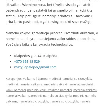
tik vaiko užsiemimo zona, bet tėveliai visada gali ateiti
pabendrauti, bei pastatyti tai ar smėlio pilį, ar kokį kitą
statinį. Taip pat išgerti namelyje arbatos su savo vaiku,
arba kartu pasisupti, o gal tiesiog pasukti savo mažąjį.
Namelio kokybę garantuoja procesai išvardinti aukščiau, o
namelio nauda yra neatsiejama vaiko raidos etapo dalis.
Ypač šiais laikais kai vyrauja technologijos.
Klaipėdos g. 8-44, Klaipėda
+370 693 18 529
mazyliopalepe@gmail.com
Kategorijos:
Vaikams
| Žymos:
mediniai nameliai su ciuozykla
,
mediniai nameliai vaikams
,
mediniai vaikiski nameliai
,
mediniai
vaiku nameliai
,
mediniai vaiku zaidimo nameliai
,
mediniai zaidimu
nameliai vaikams
,
medinis namelis su ciuozykla
,
medinis namelis
vaikams
,
nameliai su ciuozykla
,
namelis su ciuozykla
,
namelis