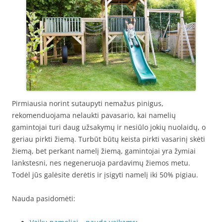
Pirmiausia norint sutaupyti nemažus pinigus,
rekomenduojama nelaukti pavasario, kai namelių
gamintojai turi daug užsakymų ir nesiūlo jokių nuolaidų, o
geriau pirkti žiemą. Turbūt būtų keista pirkti vasarinį skėti
žiemą, bet perkant namelį žiemą, gamintojai yra žymiai
lankstesni, nes negeneruoja pardavimų žiemos metu.
Todėl jūs galėsite derėtis ir įsigyti namelį iki 50% pigiau.
Nauda pasidomėti: