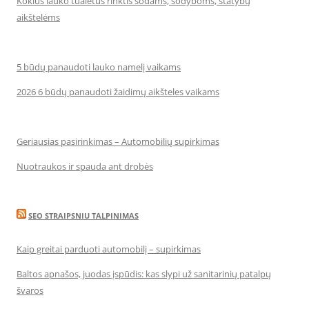
Kokius lauko tualetus rinktis sodams, sodyboms, statybų
aikštelėms
5 būdų panaudoti lauko namelį vaikams
2026 6 būdų panaudoti žaidimų aikšteles vaikams
Geriausias pasirinkimas – Automobilių supirkimas
Nuotraukos ir spauda ant drobės
SEO STRAIPSNIU TALPINIMAS
Kaip greitai parduoti automobilį – supirkimas
Baltos apnašos, juodas įspūdis: kas slypi už sanitarinių patalpų
švaros