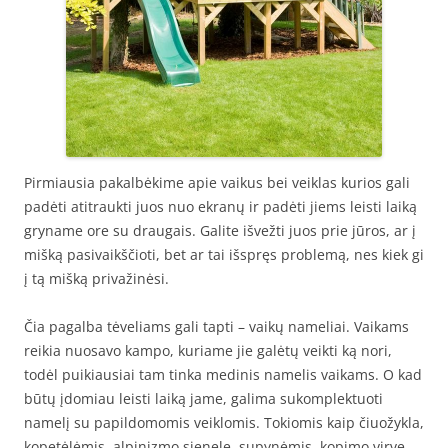
Pirmiausia pakalbėkime apie vaikus bei veiklas kurios gali
padėti atitraukti juos nuo ekranų ir padėti jiems leisti laiką
gryname ore su draugais. Galite išvežti juos prie jūros, ar į
mišką pasivaikščioti, bet ar tai išspręs problemą, nes kiek gi
į tą mišką privažinėsi.
Čia pagalba tėveliams gali tapti – vaikų nameliai. Vaikams
reikia nuosavo kampo, kuriame jie galėtų veikti ką nori,
todėl puikiausiai tam tinka medinis namelis vaikams. O kad
būtų įdomiau leisti laiką jame, galima sukomplektuoti
namelį su papildomomis veiklomis. Tokiomis kaip čiuožykla,
kopetėlėmis, alpinizmo sienele, supynėmis, kopimo virve