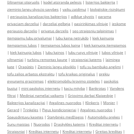
šiltnamiai stipruolis
|
kodel atsiranda pelesis
|
listerijos bakterija
|
zieminio langu skyscio savybes
|
vaiku zaidimui
|
bioloģiskie risinājumi
|
geriausios kanalizacijos bakterijos
|
adblue skystis
|
parama
privaciam darzeliui
|
darzeliai gelbeja
|
pasirinkimas vilniuje
|
ieskome
geriausio darzelio
|
privatus darzelis
|
seo straipsniu talpinimas
|
itempiamu lubu privalumai
|
lubu kaina netrukdo
|
kiek kainuoja
itempiamos lubos
|
itempiamos lubos kaina
|
kiek kainuoja itempiamos
|
kiek kainuoja lubos
|
lubu kainos
|
lubu rusys vilniuje
|
lubos vilniuje
|
siltnamiai
|
turbinu remontas kaune
|
straipsniai katems
|
laiminga
kate
|
Orapūtės
|
Zieminis langu ploviklis
|
tofu su bambuko anglimi
|
tofu zalios arbatos ekstraktu
|
tofu kraikas originalus
|
prekiu
gyvunams grazinimas
|
elektromobiliu krovimo stoteles
|
paskolos
bustui
|
mini paskolos internetu
|
kaciu mityba
|
Bankrotas
|
Vandens
filtrai
|
Mediniai nameliai vaikams
|
Griovimo darbai Klaipedoje
|
Bakterijos kanalizacijai
|
Atgalines nuorodos
|
Klinkeris
|
Monier
|
Gerard
|
Trinkeles
|
Pigus kondicionieriai
|
Atgalines nuorodos
|
Spausdintuvu kasetes
|
Statybinės medžiagos
|
Automobiliu prekes
|
Sunu maistas
|
Nuorodos
|
Draskykles katems
|
Kreditai internetu
|
Straipsniai
|
Kreditas internetu
|
Kreditai internetu
|
Greitas kreditas
|