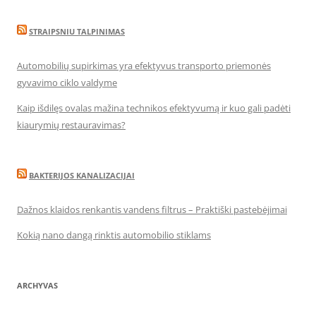
STRAIPSNIU TALPINIMAS
Automobilių supirkimas yra efektyvus transporto priemonės
gyvavimo ciklo valdyme
Kaip išdilęs ovalas mažina technikos efektyvumą ir kuo gali padėti
kiaurymių restauravimas?
BAKTERIJOS KANALIZACIJAI
Dažnos klaidos renkantis vandens filtrus – Praktiški pastebėjimai
Kokią nano dangą rinktis automobilio stiklams
ARCHYVAS