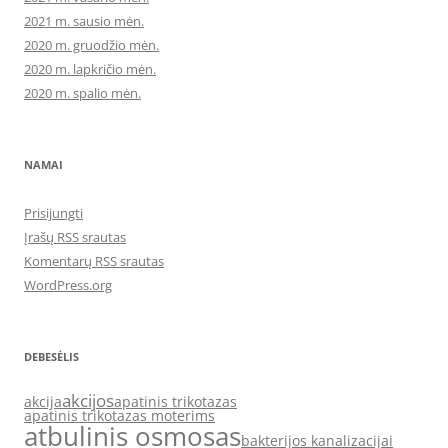
2021 m. sausio mėn.
2020 m. gruodžio mėn.
2020 m. lapkričio mėn.
2020 m. spalio mėn.
NAMAI
Prisijungti
Įrašų RSS srautas
Komentarų RSS srautas
WordPress.org
DEBESĖLIS
akcijos
akcija
apatinis trikotazas
apatinis trikotazas moterims
atbulinis osmosas
bakterijos kanalizacijai