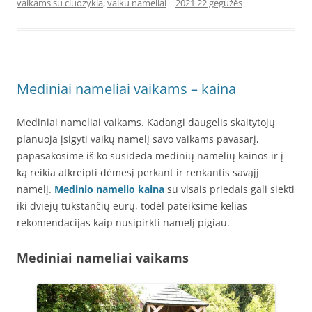
vaikams su ciuozykla
,
vaiku nameliai
|
2021 22 gegužės
Mediniai nameliai vaikams – kaina
Mediniai nameliai vaikams. Kadangi daugelis skaitytojų
planuoja įsigyti vaikų namelį savo vaikams pavasarį,
papasakosime iš ko susideda medinių namelių kainos ir į
ką reikia atkreipti dėmesį perkant ir renkantis savąjį
namelį.
Medinio namelio kaina
su visais priedais gali siekti
iki dviejų tūkstančių eurų, todėl pateiksime kelias
rekomendacijas kaip nusipirkti namelį pigiau.
Mediniai nameliai vaikams