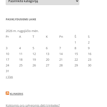
PASIKLYDUSIEMS LAIKE
2026 m. rugpjūčio mėn.
Pr
A
T
K
Pn
Š
S
1
2
3
4
5
6
7
8
9
10
11
12
13
14
15
16
17
18
19
20
21
22
23
24
25
26
27
28
29
30
31
« Vas
KLINKERIS
Kokiomis oro sąlygomis dėti trinkeles?