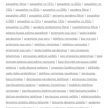
aquaphor filtrai
|
aquaphor ro-101s
|
aquaphor ro-202s
|
aquaphor ro-
102s
|
aquaphor ro-202s
|
aquaphor ro-206s
|
vandens filtrai
|
aquaphor s800
|
aquaphor s550
|
geriamo vandens filtrai
|
aquaphor
s1000
|
aquaphor ro 101s
|
aquaphor 102s
|
aquaphor ro 202s
|
aquaphor ro 206s
|
vandens minkstinimo filtrai
|
nugeležinimo filtrai
|
pelesio kvapa galima panaikinti
|
priemone nuo voru
|
lauko kubilai
pardavimui
|
priemonė nuo vorų
|
telefonų remontas
|
kas yra seo
|
priemone nuo voru
|
telefonų remontas
|
telefonų remontas
|
priemonė nuo vorų
|
lauko kubilai pardavimui
|
seo straipsniu
talpinimas
|
geriausias pelėsio valiklis
|
seo straipsniu talpinimas
|
kaip
isvengti pelesio atsiradimo namuose
|
kaip išsirinkti geriausią valiklį
pelėsiui
|
puiki dovana vaikams
|
smagiam žaidimui kieme
|
aikštelės
vaikų laiko praleidimui
|
telefonų remontas naudingas
|
geriausias
kaciu kraikas
|
dazniausiai gendantys telefonai
|
geriausias maistas
sterilizuotoms katėms
|
padangų žymėjimas
|
mobiliųjų telefonų
remontas
|
sterilizuotoms katėms geriausias
|
kiek kainuoja kubilai
|
dažnai gendantys telefonai
|
geriausias vonios valiklis
|
elektromobiliu
ikrovimo stoteliu pletra lietuvoje
|
lietuvoje daugeja stoteliu
|
padangų
žymėjimas reikalingas
|
vasarinės padangos elektromobiliams
|