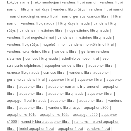
kokybei name
|
rekomenduojami vandens filtrai namui
|
vandens filtrai
namui
|
filtrų namui rūšys
|
vandens filtrų rūšys
|
vandens filtrai namui
|
namui naudingi osmoso filtrai
|
namui geriausi osmoso filtrai
|
filtrai
namui
|
vandens filtrų nauda
|
filtrų rūšys ir nauda
|
vandens filtrų
rūšys
|
vandens minkštinimo filtrai
|
nugeležinimo filtrų nauda
|
vandens filtrai nugeležinimui
|
vandens minkštinimo filtrų nauda
|
vandens filtrų rūšys
|
nugeležinimo ir vandens monkštinimo filtrai
|
vandens nukalkinimo filtrai
|
vandens filtrai
|
geriamo vandens
sistemos
|
osmoso filtrų nauda
|
atbulinio osmoso filtrai
|
seo
straipsniu talpinimas
|
aquaphor vandens filtrai
|
aquaphor filtrai
|
osmoso filtrų nauda
|
osmoso filtrai
|
vandens filtrai aquaphor
|
geriamo vandens filtrai
|
aquaphor filtrai
|
aquaphor filtrai
|
aquaphor
filtrai
|
aquaphor filtrai
|
aquaphor namams ir pramonei
|
aquaphor
filtrai
|
aquaphor filtrai
|
aquaphor filtrų nauda
|
aquaphor filtrai
|
aquapgor filtrai ir nauda
|
aquaphor filtrai
|
aquaphor filtrai
|
vandens
filtrai
|
aquaphor filtrai
|
vandens filtru rusys
|
aquaphor s800
|
aquaphor ro-101s
|
aquaphor ro-102s
|
aquapgor s550
|
aquaphor
s1000
|
namui ir biurui aquaphor filtrai
|
namams ir biurui aquaphor
filtrai
|
kodel aquaphor filtrai
|
aquaphor filtrai
|
vandens filtrai
|