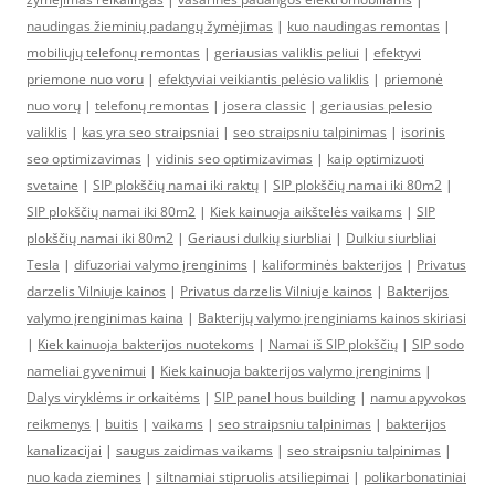
naudingas žieminių padangų žymėjimas
|
kuo naudingas remontas
|
mobiliųjų telefonų remontas
|
geriausias valiklis peliui
|
efektyvi
priemone nuo voru
|
efektyviai veikiantis pelėsio valiklis
|
priemonė
nuo vorų
|
telefonų remontas
|
josera classic
|
geriausias pelesio
valiklis
|
kas yra seo straipsniai
|
seo straipsniu talpinimas
|
isorinis
seo optimizavimas
|
vidinis seo optimizavimas
|
kaip optimizuoti
svetaine
|
SIP plokščių namai iki raktų
|
SIP plokščių namai iki 80m2
|
SIP plokščių namai iki 80m2
|
Kiek kainuoja aikštelės vaikams
|
SIP
plokščių namai iki 80m2
|
Geriausi dulkių siurbliai
|
Dulkiu siurbliai
Tesla
|
difuzoriai valymo įrenginims
|
kaliforminės bakterijos
|
Privatus
darzelis Vilniuje kainos
|
Privatus darzelis Vilniuje kainos
|
Bakterijos
valymo įrenginimas kaina
|
Bakterijų valymo įrenginiams kainos skiriasi
|
Kiek kainuoja bakterijos nuotekoms
|
Namai iš SIP plokščių
|
SIP sodo
nameliai gyvenimui
|
Kiek kainuoja bakterijos valymo įrenginims
|
Dalys viryklėms ir orkaitėms
|
SIP panel hous building
|
namu apyvokos
reikmenys
|
buitis
|
vaikams
|
seo straipsniu talpinimas
|
bakterijos
kanalizacijai
|
saugus zaidimas vaikams
|
seo straipsniu talpinimas
|
nuo kada ziemines
|
siltnamiai stipruolis atsiliepimai
|
polikarbonatiniai