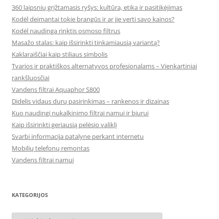
360 laipsnių grįžtamasis ryšys: kultūra, etika ir pasitikėjimas
Kodėl deimantai tokie brangūs ir ar jie verti savo kainos?
Kodėl naudinga rinktis osmoso filtrus
Masažo stalas: kaip išsirinkti tinkamiausią variantą?
Kaklaraiščiai kaip stiliaus simbolis
Tvarios ir praktiškos alternatyvos profesionalams – Vienkartiniai
rankšluosčiai
Vandens filtrai Aquaphor S800
Didelis vidaus durų pasirinkimas – rankenos ir dizainas
Kuo naudingi nukalkinimo filtrai namui ir biurui
Kaip išsirinkti geriausią pelėsio valiklį
Svarbi informacija patalyne perkant internetu
Mobilių telefonų remontas
Vandens filtrai namui
KATEGORIJOS
Kategorijos