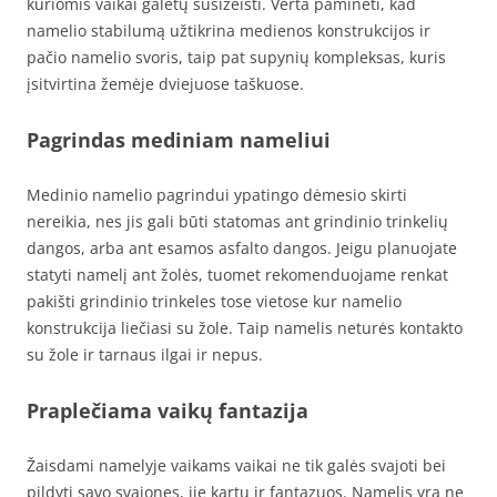
kuriomis vaikai galėtų susižeisti. Verta paminėti, kad
namelio stabilumą užtikrina medienos konstrukcijos ir
pačio namelio svoris, taip pat supynių kompleksas, kuris
įsitvirtina žemėje dviejuose taškuose.
Pagrindas mediniam nameliui
Medinio namelio pagrindui ypatingo dėmesio skirti
nereikia, nes jis gali būti statomas ant grindinio trinkelių
dangos, arba ant esamos asfalto dangos. Jeigu planuojate
statyti namelį ant žolės, tuomet rekomenduojame renkat
pakišti grindinio trinkeles tose vietose kur namelio
konstrukcija liečiasi su žole. Taip namelis neturės kontakto
su žole ir tarnaus ilgai ir nepus.
Praplečiama vaikų fantazija
Žaisdami namelyje vaikams vaikai ne tik galės svajoti bei
pildyti savo svajones, jie kartu ir fantazuos. Namelis yra ne