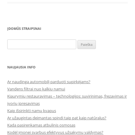
ĮDOMŪS STRAIPSNAI
Ieškoti:
NAUJAUSIA INFO
Ar naudinga automobilį parduoti supirkėjams?
Vandens filtrai nuo kalkių namui
Kiaurymių restauravimas – technologijos: suvirinimas, frezavimas ir
įvorių įpresavimas
Kaip išsirinkti namų kvapus
Ar užaugintas deimantas spindi taip pat kaip natūralus?
Kada pasirenkamas atbulinis osmosas
Kodėl įmonei svarbus efektyvus užsakymų valdymas?