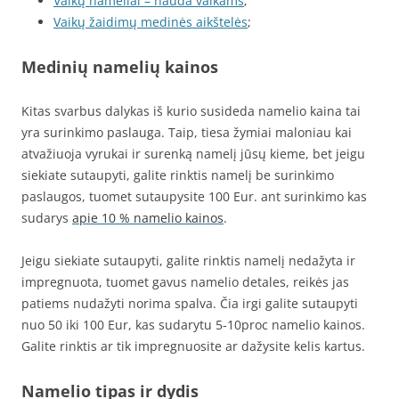
Vaikų nameliai – nauda vaikams
;
Vaikų žaidimų medinės aikštelės
;
Medinių namelių kainos
Kitas svarbus dalykas iš kurio susideda namelio kaina tai
yra surinkimo paslauga. Taip, tiesa žymiai maloniau kai
atvažiuoja vyrukai ir surenką namelį jūsų kieme, bet jeigu
siekiate sutaupyti, galite rinktis namelį be surinkimo
paslaugos, tuomet sutaupysite 100 Eur. ant surinkimo kas
sudarys
apie 10 % namelio kainos
.
Jeigu siekiate sutaupyti, galite rinktis namelį nedažyta ir
impregnuota, tuomet gavus namelio detales, reikės jas
patiems nudažyti norima spalva. Čia irgi galite sutaupyti
nuo 50 iki 100 Eur, kas sudarytu 5-10proc namelio kainos.
Galite rinktis ar tik impregnuosite ar dažysite kelis kartus.
Namelio tipas ir dydis