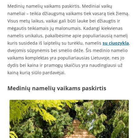
Medinių namelių vaikams paskirtis. Mediniai vaikų
nameliai – teikia džiaugsmą vaikams tiek vasarą tiek žiemą.
Visus metų laikus, vaikai gali būti lauke bei džiaugtis ir
mėgautis teikiamais jų malonumais. Kadangi kiekvienas
namelis unikalus, pakalbėsime apie populiariausią namelį
kuris susideda iš laiptelių su turėklu, namelis
su ciuozykla
,
dvejomis sūpynėmis bei smėlio dėže. Šis medinio namelio
vaikams komplektas yra populiariausias Lietuvoje, nes jo
dydis bei kaina ir pramogų skaičius yra naudingiausi už
kainą kurią siūlo pardavėjai.
Medinių namelių vaikams paskirtis