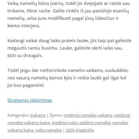
Vaikų namelių būna įvairių, todėl jei dvejojate ar rasite sau
tinkama, tikrai rasite. Galite rinktis iš jau pasiūloje esančių
namelių, arba juos modifikuoti pagal jūsų lūkesčius ir
kiemo interjera.
Kadangi vaikai daug laiko praleis lauke, Jūs taip pat galėsite
mėgautis ramiu buvimu. Lauke, galėsite skirti laiko sau,
būti su draugais.
Todėl jeigu dar neišsirinkote namelio vaikams, suskubkite,
nes vasarą namelių kainos kyla ir reikia laukti gal ilgai kol
jie bus pagaminti.
Straipsniu talpinimas
Kategorijos:
Vaikams
| Žymos:
mediniai nameliai vaikams
,
mediniai
nameliai vaikams kaina
,
mediniai vaiku zaidimo nameliai
,
nameliai
vaikams kaina
,
vaiku nameliai
|
2020 4 lapkričio