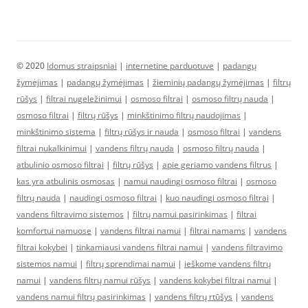
© 2020
Idomus straipsniai
|
internetine parduotuve
|
padangų
žymėjimas
|
padangų žymėjimas
|
žieminių padangų žymėjimas
|
filtrų
rūšys
|
filtrai nugeležinimui
|
osmoso filtrai
|
osmoso filtrų nauda
|
osmoso filtrai
|
filtrų rūšys
|
minkštinimo filtrų naudojimas
|
minkštinimo sistema
|
filtrų rūšys ir nauda
|
osmoso filtrai
|
vandens
filtrai nukalkinimui
|
vandens filtrų nauda
|
osmoso filtrų nauda
|
atbulinio osmoso filtrai
|
filtrų rūšys
|
apie geriamo vandens filtrus
|
kas yra atbulinis osmosas
|
namui naudingi osmoso filtrai
|
osmoso
filtrų nauda
|
naudingi osmoso filtrai
|
kuo naudingi osmoso filtrai
|
vandens filtravimo sistemos
|
filtrų namui pasirinkimas
|
filtrai
komfortui namuose
|
vandens filtrai namui
|
filtrai namams
|
vandens
filtrai kokybei
|
tinkamiausi vandens filtrai namui
|
vandens filtravimo
sistemos namui
|
filtrų sprendimai namui
|
ieškome vandens filtrų
namui
|
vandens filtrų namui rūšys
|
vandens kokybei filtrai namui
|
vandens namui filtrų pasirinkimas
|
vandens filtrų rtūšys
|
vandens