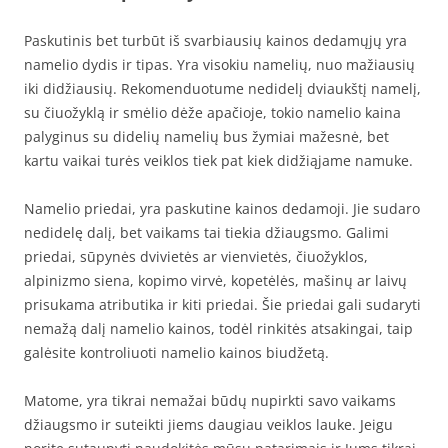
Paskutinis bet turbūt iš svarbiausių kainos dedamųjų yra
namelio dydis ir tipas. Yra visokiu namelių, nuo mažiausių
iki didžiausių. Rekomenduotume nedidelį dviaukštį namelį,
su čiuožyklą ir smėlio dėže apačioje, tokio namelio kaina
palyginus su didelių namelių bus žymiai mažesnė, bet
kartu vaikai turės veiklos tiek pat kiek didžiąjame namuke.
Namelio priedai, yra paskutine kainos dedamoji. Jie sudaro
nedidelę dalį, bet vaikams tai tiekia džiaugsmo. Galimi
priedai, sūpynės dvivietės ar vienvietės, čiuožyklos,
alpinizmo siena, kopimo virvė, kopetėlės, mašinų ar laivų
prisukama atributika ir kiti priedai. Šie priedai gali sudaryti
nemažą dalį namelio kainos, todėl rinkitės atsakingai, taip
galėsite kontroliuoti namelio kainos biudžetą.
Matome, yra tikrai nemažai būdų nupirkti savo vaikams
džiaugsmo ir suteikti jiems daugiau veiklos lauke. Jeigu