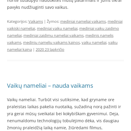
norite sutaupyti naudokitės mūsų patarimais ir Jums tikrai
pavyks nudžiuginti savo vaikus.
Kategorijos:
Vaikams
| Žymos:
mediniai nameliai vaikams
,
mediniai
vaikiski nameliai
,
mediniai vaiku nameliai
,
mediniai vaiku zaidimo
nameliai
,
mediniai zaidimu nameliai vaikams
,
medinis namelis
vaikams
,
mediniu nameliu vaikams kainos
,
vaiku nameliai
,
vaiku
nameliai kaina
|
2020 23 lapkričio
Vaikų nameliai – nauda vaikams
Vaikų nameliai. Turbūt visi sutiksime, kad gryname ore
praleistas laikas pakelia nuotaiką, sužadiną norą pažinti ir
yra gerai mūsų sveikatai bei kokybiškam gyvenimui. Deja,
nenumaldomu technologijų tobulėjimo dėka, vis daugiau
žmonių praleidžią laiką namie, žiūrėdami filmus,