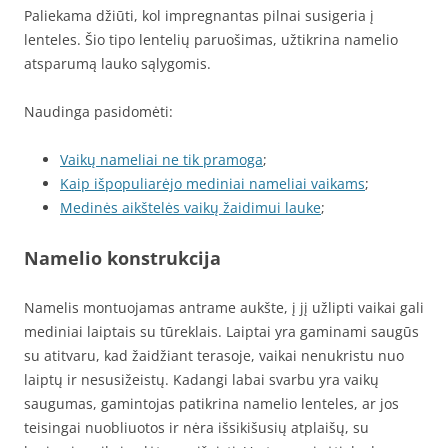
Paliekama džiūti, kol impregnantas pilnai susigeria į
lenteles. Šio tipo lentelių paruošimas, užtikrina namelio
atsparumą lauko sąlygomis.
Naudinga pasidomėti:
Vaikų nameliai ne tik pramoga
;
Kaip išpopuliarėjo mediniai nameliai vaikams
;
Medinės aikštelės vaikų žaidimui lauke
;
Namelio konstrukcija
Namelis montuojamas antrame aukšte, į jį užlipti vaikai gali
mediniai laiptais su tūreklais. Laiptai yra gaminami saugūs
su atitvaru, kad žaidžiant terasoje, vaikai nenukristu nuo
laiptų ir nesusižeistų. Kadangi labai svarbu yra vaikų
saugumas, gamintojas patikrina namelio lenteles, ar jos
teisingai nuobliuotos ir nėra išsikišusių atplaišų, su