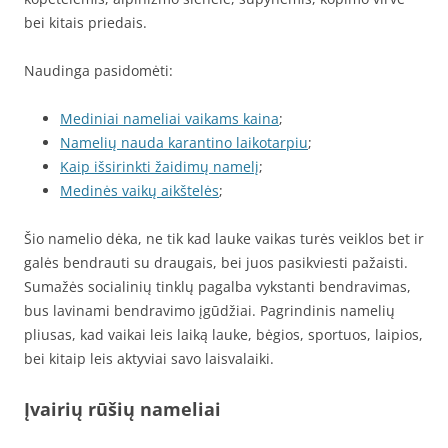
bei kitais priedais.
Naudinga pasidomėti:
Mediniai nameliai vaikams kaina
;
Namelių nauda karantino laikotarpiu
;
Kaip išsirinkti žaidimų namelį
;
Medinės vaikų aikštelės
;
Šio namelio dėka, ne tik kad lauke vaikas turės veiklos bet ir
galės bendrauti su draugais, bei juos pasikviesti pažaisti.
Sumažės socialinių tinklų pagalba vykstanti bendravimas,
bus lavinami bendravimo įgūdžiai. Pagrindinis namelių
pliusas, kad vaikai leis laiką lauke, bėgios, sportuos, laipios,
bei kitaip leis aktyviai savo laisvalaiki.
Įvairių rūšių nameliai