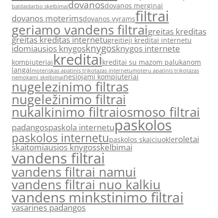
dovanos
dovanos merginai
baldai
darbo skelbimai
filtrai
dovanos moterims
dovanos vyrams
geriamo vandens filtrai
greitas kreditas
greitas kreditas internetu
greitieji kreditai internetu
knygos
idomiausios knygos
knygos internete
kreditai
kompiuteriai
kreditai su mazom palukanom
langai
moteriskas apatinis trikotazas internetu
moteru apatinis trikotazas
nesiojami kompiuteriai
nemokami skelbimai
nugelezinimo filtras
nugeležinimo filtrai
nukalkinimo filtrai
osmoso filtrai
paskolos
padangos
paskola internetu
paskolos internetu
roletai
paskolos skaiciuokle
skaitomiausios knygos
skelbimai
vandens filtrai
vandens filtrai namui
vandens filtrai nuo kalkiu
vandens minkstinimo filtrai
vasarines padangos