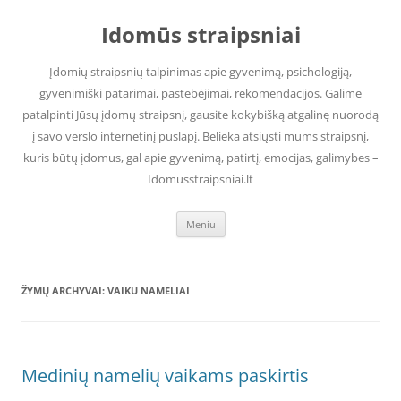
Pereiti
prie
Idomūs straipsniai
turinio
Įdomių straipsnių talpinimas apie gyvenimą, psichologiją,
gyvenimiški patarimai, pastebėjimai, rekomendacijos. Galime
patalpinti Jūsų įdomų straipsnį, gausite kokybišką atgalinę nuorodą
į savo verslo internetinį puslapį. Belieka atsiųsti mums straipsnį,
kuris būtų įdomus, gal apie gyvenimą, patirtį, emocijas, galimybes –
Idomusstraipsniai.lt
Meniu
ŽYMŲ ARCHYVAI:
VAIKU NAMELIAI
Medinių namelių vaikams paskirtis