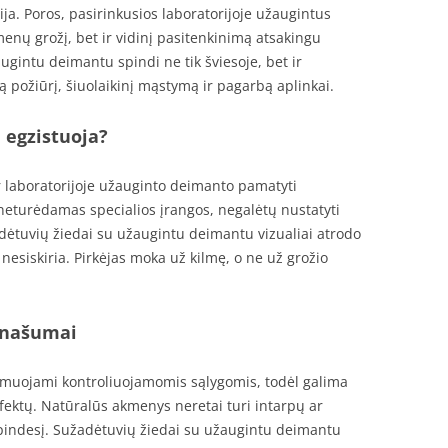
cija. Poros, pasirinkusios laboratorijoje užaugintus
enų grožį, bet ir vidinį pasitenkinimą atsakingu
gintu deimantu spindi ne tik šviesoje, bet ir
 požiūrį, šiuolaikinį mąstymą ir pagarbą aplinkai.
e egzistuoja?
ir laboratorijoje užauginto deimanto pamatyti
neturėdamas specialios įrangos, negalėtų nustatyti
adėtuvių žiedai su užaugintu deimantu vizualiai atrodo
nesiskiria. Pirkėjas moka už kilmę, o ne už grožio
anašumai
ormuojami kontroliuojamomis sąlygomis, todėl galima
fektų. Natūralūs akmenys neretai turi intarpų ar
indesį. Sužadėtuvių žiedai su užaugintu deimantu