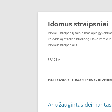
Pereiti
prie
turinio
Idomūs straipsniai
Įdomių straipsnių talpinimas apie gyvenimą,
kokybišką atgalinę nuorodą į savo verslo int
Idomusstraipsniai.lt
PRADŽIA
ŽYMŲ ARCHYVAI:
ZIEDAS SU DEIMANTU VESTU
Ar užaugintas deimantas 