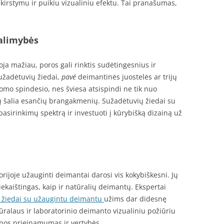
kirstymu ir puikiu vizualiniu efektu. Tai pranašumas,
galimybės
ja mažiau, poros gali rinktis sudėtingesnius ir
užadėtuvių žiedai,
pavé
deimantinės juostelės ar trijų
omo spindesio, nes šviesa atsispindi ne tik nuo
ų šalia esančių brangakmenių. Sužadėtuvių žiedai su
asirinkimų spektrą ir investuoti į kūrybišką dizainą už
orijoje užauginti deimantai darosi vis kokybiškesni. Jų
ekaištingas, kaip ir natūralių deimantų. Ekspertai
 žiedai su užaugintu deimantu
užims dar didesnę
ūralaus ir laboratorinio deimanto vizualiniu požiūriu
inos prieinamumas ir vertybės.