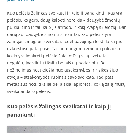
Kuo pelėsis žalingas sveikatai ir kaip jį panaikinti . Kas yra
pelėsis, ko gero, daug kalbėti nereikia – daugybė žmonių
puikiai žino ir tai, kaip jis atrodo, ir kokį kvapą skleidžią. Dar
daugiau, daugybė žmonių žino ir tai, kad pelėsis yra
žalingas žmogaus sveikatai, todėl pavojinga leisti laiką juo
užkrėstose patalpose. Tačiau dauguma žmonių paklausti,
kokia yra konkreti pelėsio žala, mūsų visų sveikatai,
negalėtų įvardintų tikslių bei aiškių padarinių. Bet
nežinojimas neatleidžia nuo atsakomybės ir rizikos šiuo
atveju – atsakomybės rūpintis savo sveikata. Tad pats
metas sužinoti, tiksliai bei aiškiai apibrėžti, kokią žalą mūsų
sveikatai daro pelėsis.
Kuo pelėsis žalingas sveikatai ir kaip jį
panaikinti