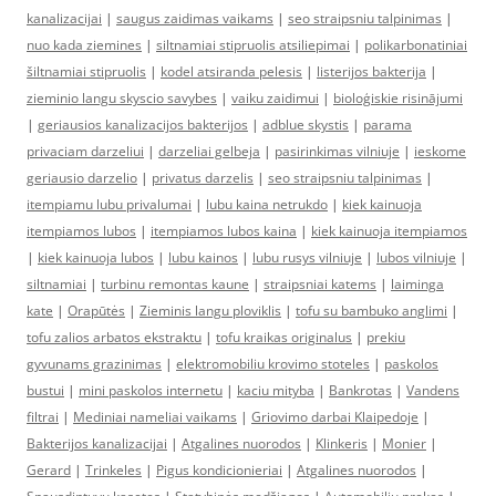
kanalizacijai
|
saugus zaidimas vaikams
|
seo straipsniu talpinimas
|
nuo kada ziemines
|
siltnamiai stipruolis atsiliepimai
|
polikarbonatiniai
šiltnamiai stipruolis
|
kodel atsiranda pelesis
|
listerijos bakterija
|
zieminio langu skyscio savybes
|
vaiku zaidimui
|
bioloģiskie risinājumi
|
geriausios kanalizacijos bakterijos
|
adblue skystis
|
parama
privaciam darzeliui
|
darzeliai gelbeja
|
pasirinkimas vilniuje
|
ieskome
geriausio darzelio
|
privatus darzelis
|
seo straipsniu talpinimas
|
itempiamu lubu privalumai
|
lubu kaina netrukdo
|
kiek kainuoja
itempiamos lubos
|
itempiamos lubos kaina
|
kiek kainuoja itempiamos
|
kiek kainuoja lubos
|
lubu kainos
|
lubu rusys vilniuje
|
lubos vilniuje
|
siltnamiai
|
turbinu remontas kaune
|
straipsniai katems
|
laiminga
kate
|
Orapūtės
|
Zieminis langu ploviklis
|
tofu su bambuko anglimi
|
tofu zalios arbatos ekstraktu
|
tofu kraikas originalus
|
prekiu
gyvunams grazinimas
|
elektromobiliu krovimo stoteles
|
paskolos
bustui
|
mini paskolos internetu
|
kaciu mityba
|
Bankrotas
|
Vandens
filtrai
|
Mediniai nameliai vaikams
|
Griovimo darbai Klaipedoje
|
Bakterijos kanalizacijai
|
Atgalines nuorodos
|
Klinkeris
|
Monier
|
Gerard
|
Trinkeles
|
Pigus kondicionieriai
|
Atgalines nuorodos
|