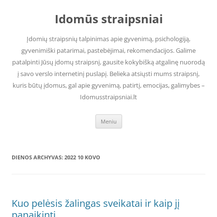
Pereiti
prie
Idomūs straipsniai
turinio
Įdomių straipsnių talpinimas apie gyvenimą, psichologiją,
gyvenimiški patarimai, pastebėjimai, rekomendacijos. Galime
patalpinti Jūsų įdomų straipsnį, gausite kokybišką atgalinę nuorodą
į savo verslo internetinį puslapį. Belieka atsiųsti mums straipsnį,
kuris būtų įdomus, gal apie gyvenimą, patirtį, emocijas, galimybes –
Idomusstraipsniai.lt
Meniu
DIENOS ARCHYVAS:
2022 10 KOVO
Kuo pelėsis žalingas sveikatai ir kaip jį
panaikinti