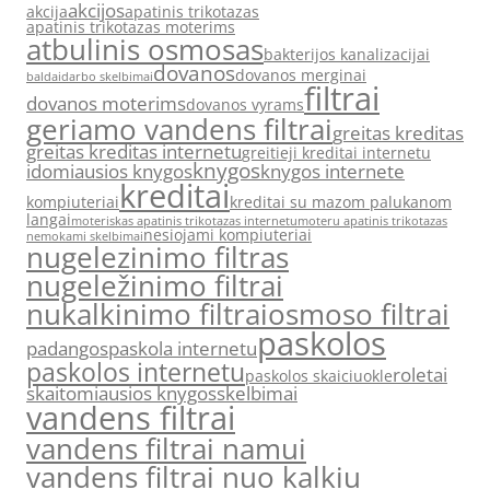
akcijos
akcija
apatinis trikotazas
apatinis trikotazas moterims
atbulinis osmosas
bakterijos kanalizacijai
dovanos
dovanos merginai
baldai
darbo skelbimai
filtrai
dovanos moterims
dovanos vyrams
geriamo vandens filtrai
greitas kreditas
greitas kreditas internetu
greitieji kreditai internetu
knygos
idomiausios knygos
knygos internete
kreditai
kompiuteriai
kreditai su mazom palukanom
langai
moteriskas apatinis trikotazas internetu
moteru apatinis trikotazas
nesiojami kompiuteriai
nemokami skelbimai
nugelezinimo filtras
nugeležinimo filtrai
nukalkinimo filtrai
osmoso filtrai
paskolos
padangos
paskola internetu
paskolos internetu
roletai
paskolos skaiciuokle
skaitomiausios knygos
skelbimai
vandens filtrai
vandens filtrai namui
vandens filtrai nuo kalkiu