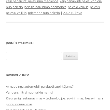
kaip panaikinti pelesi nuo medienos
,
kaip panaikinti pelesi vonioje
,
nuo pelesio
,
pelesio naikinimo priemones
,
pelesio valiklis
,
pelesis
,
pelesiu valiklis
,
priemone nuo pelesio
|
2022 10 kovo
ĮDOMŪS STRAIPSNAI
Ieškoti:
NAUJAUSIA INFO
Ar naudinga automobilį parduoti supirkėjams?
Vandens filtrai nuo kalkių namui
Kiaurymių restauravimas – technologijos: suvirinimas, frezavimas ir
įvorių įpresavimas