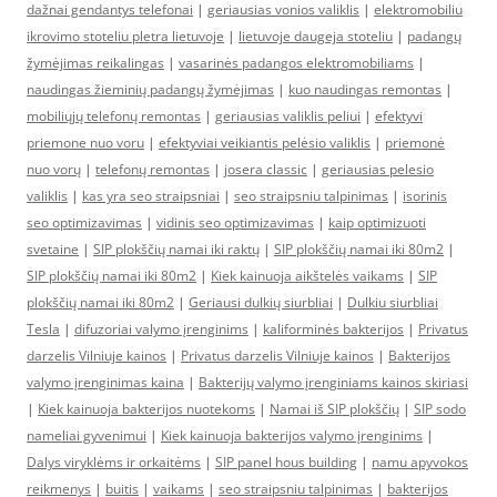
dažnai gendantys telefonai
|
geriausias vonios valiklis
|
elektromobiliu
ikrovimo stoteliu pletra lietuvoje
|
lietuvoje daugeja stoteliu
|
padangų
žymėjimas reikalingas
|
vasarinės padangos elektromobiliams
|
naudingas žieminių padangų žymėjimas
|
kuo naudingas remontas
|
mobiliųjų telefonų remontas
|
geriausias valiklis peliui
|
efektyvi
priemone nuo voru
|
efektyviai veikiantis pelėsio valiklis
|
priemonė
nuo vorų
|
telefonų remontas
|
josera classic
|
geriausias pelesio
valiklis
|
kas yra seo straipsniai
|
seo straipsniu talpinimas
|
isorinis
seo optimizavimas
|
vidinis seo optimizavimas
|
kaip optimizuoti
svetaine
|
SIP plokščių namai iki raktų
|
SIP plokščių namai iki 80m2
|
SIP plokščių namai iki 80m2
|
Kiek kainuoja aikštelės vaikams
|
SIP
plokščių namai iki 80m2
|
Geriausi dulkių siurbliai
|
Dulkiu siurbliai
Tesla
|
difuzoriai valymo įrenginims
|
kaliforminės bakterijos
|
Privatus
darzelis Vilniuje kainos
|
Privatus darzelis Vilniuje kainos
|
Bakterijos
valymo įrenginimas kaina
|
Bakterijų valymo įrenginiams kainos skiriasi
|
Kiek kainuoja bakterijos nuotekoms
|
Namai iš SIP plokščių
|
SIP sodo
nameliai gyvenimui
|
Kiek kainuoja bakterijos valymo įrenginims
|
Dalys viryklėms ir orkaitėms
|
SIP panel hous building
|
namu apyvokos
reikmenys
|
buitis
|
vaikams
|
seo straipsniu talpinimas
|
bakterijos