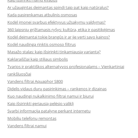
Kaip išsirinkti namų kvapus
Ar užaugintas deimantas spindi taip pat kaip natūralus?
Kada pasirenkamas atbulinis osmosas
Kodėl įmonei svarbus efektyvus užsakymų valdymas?
360 laipsnių grįžtamasis ryšys: kultūra, etika ir pasitikėjimas
Kodėl deimantai tokie brangūs ir ar jie verti savo kainos?
Kodėl naudinga rinktis osmoso filtrus
Masažo stalas: kaip išsirinkti tinkamiausią variantą?
Kaklaraiščiai kaip stiliaus simbolis
Tvarios ir praktiškos alternatyvos profesionalams – Vienkartiniai
rankšluosčiai
Vandens filtrai Aquaphor S800
Didelis vidaus durų pasirinkimas – rankenos ir dizainas
Kuo naudingi nukalkinimo filtrai namui ir biurui
Kaip išsirinkti geriausią pelėsio valiklį
Svarbi informacija patalyne perkant internetu
Mobilių telefonų remontas
Vandens filtrai namui