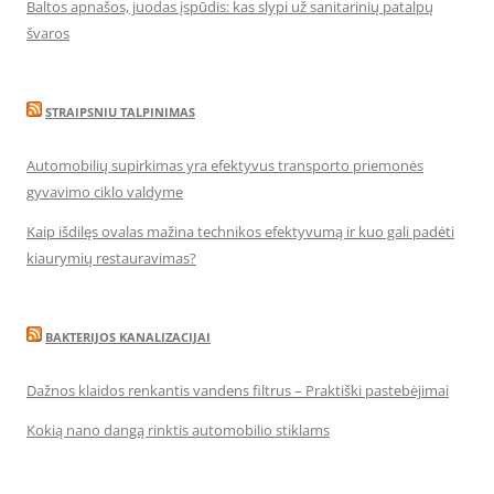
Baltos apnašos, juodas įspūdis: kas slypi už sanitarinių patalpų
švaros
STRAIPSNIU TALPINIMAS
Automobilių supirkimas yra efektyvus transporto priemonės
gyvavimo ciklo valdyme
Kaip išdilęs ovalas mažina technikos efektyvumą ir kuo gali padėti
kiaurymių restauravimas?
BAKTERIJOS KANALIZACIJAI
Dažnos klaidos renkantis vandens filtrus – Praktiški pastebėjimai
Kokią nano dangą rinktis automobilio stiklams