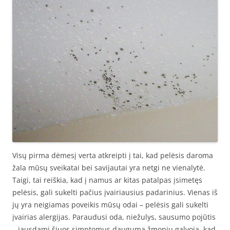
Visų pirma dėmesį verta atkreipti į tai, kad pelėsis daroma
žala mūsų sveikatai bei savijautai yra netgi ne vienalytė.
Taigi, tai reiškia, kad į namus ar kitas patalpas įsimetęs
pelėsis, gali sukelti pačius įvairiausius padarinius. Vienas iš
jų yra neigiamas poveikis mūsų odai – pelėsis gali sukelti
įvairias alergijas. Paraudusi oda, niežulys, sausumo pojūtis
– jausdami šiuos simptomus dauguma žmonių galvoja, kad