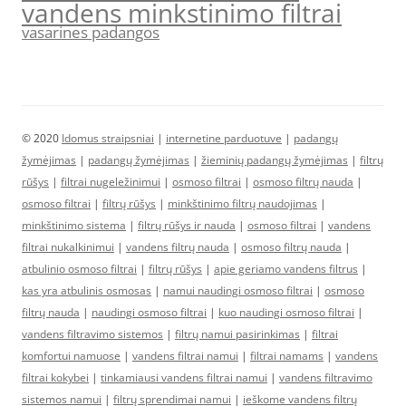
vandens minkstinimo filtrai
vasarines padangos
© 2020
Idomus straipsniai
|
internetine parduotuve
|
padangų
žymėjimas
|
padangų žymėjimas
|
žieminių padangų žymėjimas
|
filtrų
rūšys
|
filtrai nugeležinimui
|
osmoso filtrai
|
osmoso filtrų nauda
|
osmoso filtrai
|
filtrų rūšys
|
minkštinimo filtrų naudojimas
|
minkštinimo sistema
|
filtrų rūšys ir nauda
|
osmoso filtrai
|
vandens
filtrai nukalkinimui
|
vandens filtrų nauda
|
osmoso filtrų nauda
|
atbulinio osmoso filtrai
|
filtrų rūšys
|
apie geriamo vandens filtrus
|
kas yra atbulinis osmosas
|
namui naudingi osmoso filtrai
|
osmoso
filtrų nauda
|
naudingi osmoso filtrai
|
kuo naudingi osmoso filtrai
|
vandens filtravimo sistemos
|
filtrų namui pasirinkimas
|
filtrai
komfortui namuose
|
vandens filtrai namui
|
filtrai namams
|
vandens
filtrai kokybei
|
tinkamiausi vandens filtrai namui
|
vandens filtravimo
sistemos namui
|
filtrų sprendimai namui
|
ieškome vandens filtrų