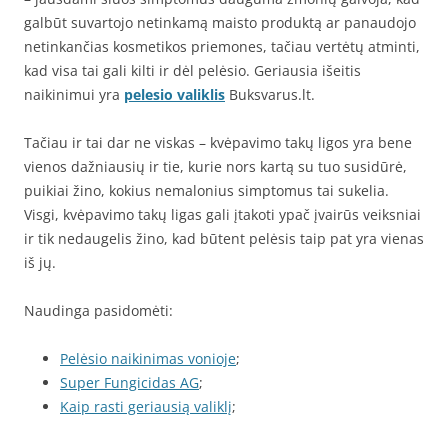
galbūt suvartojo netinkamą maisto produktą ar panaudojo
netinkančias kosmetikos priemones, tačiau vertėtų atminti,
kad visa tai gali kilti ir dėl pelėsio. Geriausia išeitis
naikinimui yra
pelesio valiklis
Buksvarus.lt.
Tačiau ir tai dar ne viskas – kvėpavimo takų ligos yra bene
vienos dažniausių ir tie, kurie nors kartą su tuo susidūrė,
puikiai žino, kokius nemalonius simptomus tai sukelia.
Visgi, kvėpavimo takų ligas gali įtakoti ypač įvairūs veiksniai
ir tik nedaugelis žino, kad būtent pelėsis taip pat yra vienas
iš jų.
Naudinga pasidomėti:
Pelėsio naikinimas vonioje
;
Super Fungicidas AG
;
Kaip rasti geriausią valiklį
;