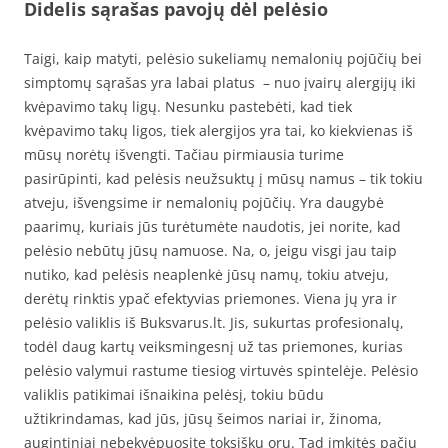
Didelis sąrašas pavojų dėl pelėsio
Taigi, kaip matyti, pelėsio sukeliamų nemalonių pojūčių bei
simptomų sąrašas yra labai platus – nuo įvairų alergijų iki
kvėpavimo takų ligų. Nesunku pastebėti, kad tiek
kvėpavimo takų ligos, tiek alergijos yra tai, ko kiekvienas iš
mūsų norėtų išvengti. Tačiau pirmiausia turime
pasirūpinti, kad pelėsis neužsuktų į mūsų namus – tik tokiu
atveju, išvengsime ir nemalonių pojūčių. Yra daugybė
paarimų, kuriais jūs turėtumėte naudotis, jei norite, kad
pelėsio nebūtų jūsų namuose. Na, o, jeigu visgi jau taip
nutiko, kad pelėsis neaplenkė jūsų namų, tokiu atveju,
derėtų rinktis ypač efektyvias priemones. Viena jų yra ir
pelėsio valiklis iš Buksvarus.lt. Jis, sukurtas profesionalų,
todėl daug kartų veiksmingesnį už tas priemones, kurias
pelėsio valymui rastume tiesiog virtuvės spintelėje. Pelėsio
valiklis patikimai išnaikina pelėsį, tokiu būdu
užtikrindamas, kad jūs, jūsų šeimos nariai ir, žinoma,
augintiniai nebekvėpuosite toksišku oru. Tad imkitės pačių