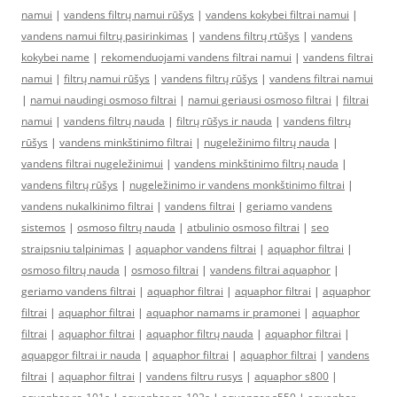
namui
|
vandens filtrų namui rūšys
|
vandens kokybei filtrai namui
|
vandens namui filtrų pasirinkimas
|
vandens filtrų rtūšys
|
vandens
kokybei name
|
rekomenduojami vandens filtrai namui
|
vandens filtrai
namui
|
filtrų namui rūšys
|
vandens filtrų rūšys
|
vandens filtrai namui
|
namui naudingi osmoso filtrai
|
namui geriausi osmoso filtrai
|
filtrai
namui
|
vandens filtrų nauda
|
filtrų rūšys ir nauda
|
vandens filtrų
rūšys
|
vandens minkštinimo filtrai
|
nugeležinimo filtrų nauda
|
vandens filtrai nugeležinimui
|
vandens minkštinimo filtrų nauda
|
vandens filtrų rūšys
|
nugeležinimo ir vandens monkštinimo filtrai
|
vandens nukalkinimo filtrai
|
vandens filtrai
|
geriamo vandens
sistemos
|
osmoso filtrų nauda
|
atbulinio osmoso filtrai
|
seo
straipsniu talpinimas
|
aquaphor vandens filtrai
|
aquaphor filtrai
|
osmoso filtrų nauda
|
osmoso filtrai
|
vandens filtrai aquaphor
|
geriamo vandens filtrai
|
aquaphor filtrai
|
aquaphor filtrai
|
aquaphor
filtrai
|
aquaphor filtrai
|
aquaphor namams ir pramonei
|
aquaphor
filtrai
|
aquaphor filtrai
|
aquaphor filtrų nauda
|
aquaphor filtrai
|
aquapgor filtrai ir nauda
|
aquaphor filtrai
|
aquaphor filtrai
|
vandens
filtrai
|
aquaphor filtrai
|
vandens filtru rusys
|
aquaphor s800
|