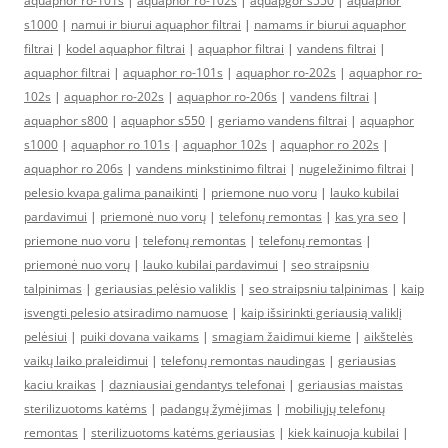
aquaphor ro-101s
|
aquaphor ro-102s
|
aquapgor s550
|
aquaphor
s1000
|
namui ir biurui aquaphor filtrai
|
namams ir biurui aquaphor
filtrai
|
kodel aquaphor filtrai
|
aquaphor filtrai
|
vandens filtrai
|
aquaphor filtrai
|
aquaphor ro-101s
|
aquaphor ro-202s
|
aquaphor ro-
102s
|
aquaphor ro-202s
|
aquaphor ro-206s
|
vandens filtrai
|
aquaphor s800
|
aquaphor s550
|
geriamo vandens filtrai
|
aquaphor
s1000
|
aquaphor ro 101s
|
aquaphor 102s
|
aquaphor ro 202s
|
aquaphor ro 206s
|
vandens minkstinimo filtrai
|
nugeležinimo filtrai
|
pelesio kvapa galima panaikinti
|
priemone nuo voru
|
lauko kubilai
pardavimui
|
priemonė nuo vorų
|
telefonų remontas
|
kas yra seo
|
priemone nuo voru
|
telefonų remontas
|
telefonų remontas
|
priemonė nuo vorų
|
lauko kubilai pardavimui
|
seo straipsniu
talpinimas
|
geriausias pelėsio valiklis
|
seo straipsniu talpinimas
|
kaip
isvengti pelesio atsiradimo namuose
|
kaip išsirinkti geriausią valiklį
pelėsiui
|
puiki dovana vaikams
|
smagiam žaidimui kieme
|
aikštelės
vaikų laiko praleidimui
|
telefonų remontas naudingas
|
geriausias
kaciu kraikas
|
dazniausiai gendantys telefonai
|
geriausias maistas
sterilizuotoms katėms
|
padangų žymėjimas
|
mobiliųjų telefonų
remontas
|
sterilizuotoms katėms geriausias
|
kiek kainuoja kubilai
|