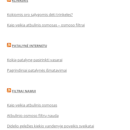
KLINKERIS
Kokiomis oro sąlygomis dėti trinkeles?
Kaip veikia atbulinis osmosas – osmoso filtrai
PATALYNĖ INTERNETU
Kokią patalynę pasirinkti vasarai
Pagrindiniai patalynės išmatavimai
FILTRAI NAMUI
Kaip veikia atbulinis osmosas
Atbulinio osmoso filtrų nauda
Didelio geležies kiekio vandenyje poveikis sveikatai