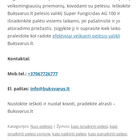
veiksmingiausių priemonių, kovodami su pelėsiu. Ieškokite
Buksvarus.lt pelėsio valiklį Super Fungicidas AG 100 ir
išnaikinkite palėsi visiems laikams, jei pašalinsite ir jo
atsiradimo priežastis. Įsigykite jį ir suprasite kiek laiko
praleidote kol radote
efektyviai veikiantį pelėsio valiklį
Buksvarus.lt.
Kontaktai:
Mob.tel.:
+37067726777
El. paštas:
info@buksvarus.lt
Nustokite ieškoti ir nuolat kovoti, pradėkite atrasti –
Buksvarus.lt
Kategorijos:
Nuo pelėsio
| Žymos:
kaip isnaikinti pelesi
,
kaip
isnaikinti pelesi vonioje
,
kaip naikinti pelesi
,
kaip panaikinti pelesi
,