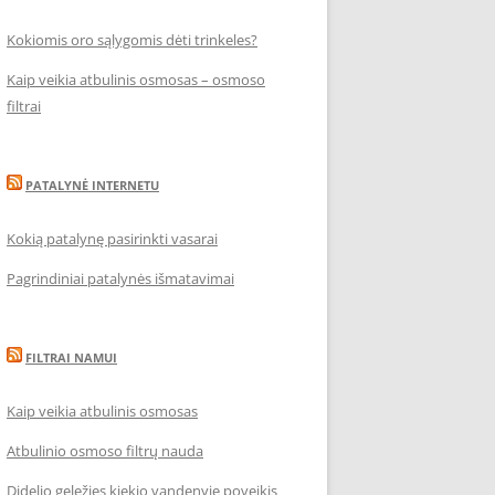
Kokiomis oro sąlygomis dėti trinkeles?
Kaip veikia atbulinis osmosas – osmoso
filtrai
PATALYNĖ INTERNETU
Kokią patalynę pasirinkti vasarai
Pagrindiniai patalynės išmatavimai
FILTRAI NAMUI
Kaip veikia atbulinis osmosas
Atbulinio osmoso filtrų nauda
Didelio geležies kiekio vandenyje poveikis