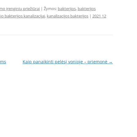
o įrenginių priežiūrai
| Žymos:
bakterijos
,
bakterijos
io bakterijos kanalizacijai
,
kanalizacijos bakterijos
|
2021 12
ėms
Kaip panaikinti pelėsį vonioje – priemonė
→