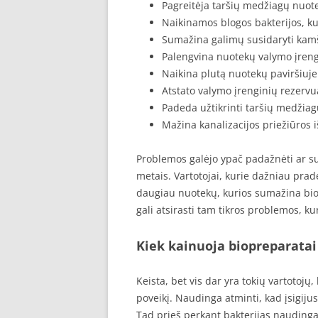
Pagreitėja taršių medžiagų nuot
Naikinamos blogos bakterijos, k
Sumažina galimų susidaryti kamšč
Palengvina nuotekų valymo įreng
Naikina plutą nuotekų paviršiuje
Atstato valymo įrenginių rezervua
Padeda užtikrinti taršių medžiag
Mažina kanalizacijos priežiūros i
Problemos galėjo ypač padažnėti ar s
metais. Vartotojai, kurie dažniau prad
daugiau nuotekų, kurios sumažina biolo
gali atsirasti tam tikros problemos, ku
Kiek kainuoja biopreparatai
Keista, bet vis dar yra tokių vartotojų
poveikį. Naudinga atminti, kad įsigiju
Tad prieš perkant bakterijas naudinga p