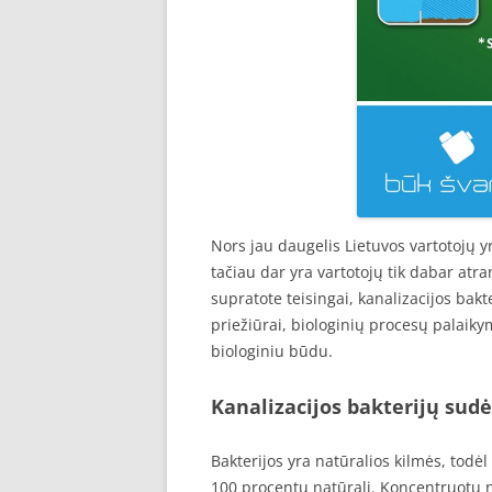
Nors jau daugelis Lietuvos vartotojų yr
tačiau dar yra vartotojų tik dabar at
supratote teisingai, kanalizacijos bakt
priežiūrai, biologinių procesų palaik
biologiniu būdu.
Kanalizacijos bakterijų sudė
Bakterijos yra natūralios kilmės, todė
100 procentų natūrali. Koncentruotų 