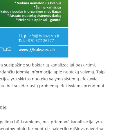
a susipažinę su bakterijų kanalizacijai paskirtimi,
randančių įdomią informaciją apie nuotekų valymą. Taip,
erijos yra skirtos nuotekų valymo sistemų efektyviai
ymui bei susidariusių problemų efektyviam sprendimui
tis
l galima būti ramiems, nes priemonė kanalizacijai yra
nepatogeninių fermentų ir bakterijų mišinys pagerina