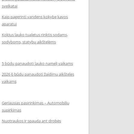
sveikatai
Kaip pagerinti vandens kokybę kavos
aparatui
Kokius lauko tualetus rinktis sodams,
sodyboms, statybų aikštelėms
5 būdų panaudoti lauko namelį vaikams
2026 6 būdų panaudoti žaidimų aikšteles
vaikams
Geriausias pasirinkimas – Automobilių
supirkimas
Nuotraukos ir spauda ant drobės