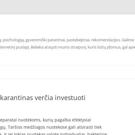
 psichologiją, gyvenimiški patarimai, pastebėjimai, rekomendacijos. Galime p
ernetinį puslapį. Belieka atsiųsti mums straipsnį, kuris būtų įdomus, gal api
 karantinas verčia investuoti
 preparatai nuotekoms, kurių pagalba efektyviai
ų. Taršios medžiagos nuotekose gali atsirasti tiek
 Ir jei tokias nuotekas valote individualiai, bakterijos