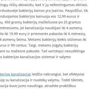
rtingų rūšių akivaizdu, kad ir jų veiksmingumas skiriasi,
arduotuvėje bakterijų kainos yra įvairios. Pavyzdžiui, tik
duojamos bakterijos kainuoja vos 12,99 eurus ir
amų. 450 gramų bakterijų maišeliuose po 25 gramus
 mėnesiams, jei kanalizacija naudojasi iki 4 asmenų
la iki 19,99 eurų ir priemonės pakanka iki 6 mėnesių,
i 4 asmenų šeima. Metams bakterijų kiekis siūlomas iki
urus ir 99 centus. Taigi, metams įsigytų bakterijų
inant su mažesne pakuote. Tad vartotojui nesudėtinga
as bakterijas kanalizacijos sistemai ir valymo
erijos kanalizacijai
leidžia nebrangiai, bet efektyviai
iję su kanalizacija ir nuotekų valymu. Todėl tikimės,
macija buvo Jums naudinga, atradote praktiškus