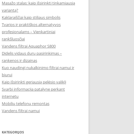
Masažo stalas: kaip išsirinkti tinkamiausią
variantą?
Kaklaraiščiai kaip stiliaus simbolis
Tvarios ir praktiškos alternatyvos
profesionalams – Vienkartiniai
rankšluosčiai
Vandens filtrai Aquaphor S800
Didelis vidaus durų pasirinkimas –
rankenos ir dizainas
Kuo naudingi nukalkinimo filtrai namui ir
biurui
Kaip išsirinkti geriausią pelėsio valiklį
Svarbi informacija patalyne perkant
internetu
Mobilių telefonų remontas
Vandens filtrai namui
KATEGORIJOS