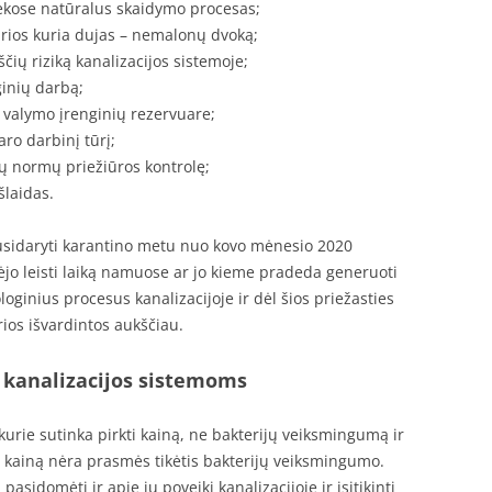
ekose natūralus skaidymo procesas;
urios kuria dujas – nemalonų dvoką;
ių riziką kanalizacijos sistemoje;
inių darbą;
 valymo įrenginių rezervuare;
ro darbinį tūrį;
ų normų priežiūros kontrolę;
šlaidas.
usidaryti karantino metu nuo kovo mėnesio 2020
ėjo leisti laiką namuose ar jo kieme pradeda generuoti
ginius procesus kanalizacijoje ir dėl šios priežasties
rios išvardintos aukščiau.
 kanalizacijos sistemoms
, kurie sutinka pirkti kainą, ne bakterijų veiksmingumą ir
s kainą nėra prasmės tikėtis bakterijų veiksmingumo.
asidomėti ir apie jų poveikį kanalizacijoje ir įsitikinti