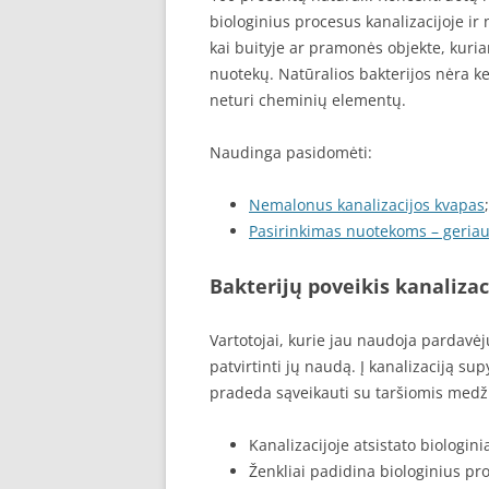
biologinius procesus kanalizacijoje ir
kai buityje ar pramonės objekte, kur
nuotekų. Natūralios bakterijos nėra k
neturi cheminių elementų.
Naudinga pasidomėti:
Nemalonus kanalizacijos kvapas
;
Pasirinkimas nuotekoms – geriau
Bakterijų poveikis kanalizac
Vartotojai, kurie jau naudoja pardavėj
patvirtinti jų naudą. Į kanalizaciją su
pradeda sąveikauti su taršiomis medž
Kanalizacijoje atsistato biologini
Ženkliai padidina biologinius pro