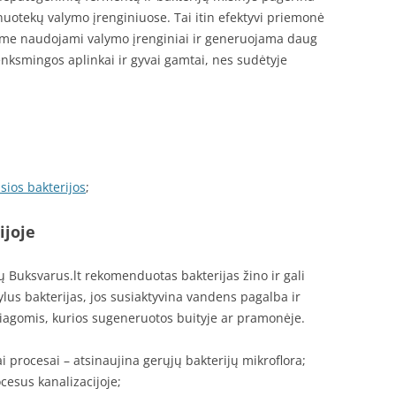
 nuotekų valymo įrenginiuose. Tai itin efektyvi priemonė
iame naudojami valymo įrenginiai ir generuojama daug
enksmingos aplinkai ir gyvai gamtai, nes sudėtyje
sios bakterijos
;
ijoje
ų Buksvarus.lt rekomenduotas bakterijas žino ir gali
pylus bakterijas, jos susiaktyvina vandens pagalba ir
iagomis, kurios sugeneruotos buityje ar pramonėje.
ai procesai – atsinaujina gerųjų bakterijų mikroflora;
cesus kanalizacijoje;