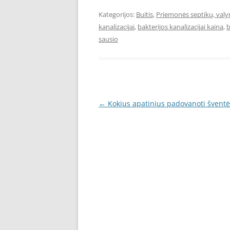
Kategorijos:
Buitis
,
Priemonės septikų, valym
kanalizacijai
,
bakterijos kanalizacijai kaina
,
b
sausio
Įrašo
←
Kokius apatinius padovanoti švent
navigacija