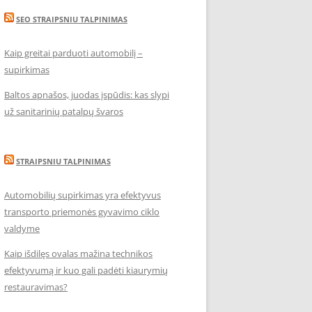
SEO STRAIPSNIU TALPINIMAS
Kaip greitai parduoti automobilį –
supirkimas
Baltos apnašos, juodas įspūdis: kas slypi
už sanitarinių patalpų švaros
STRAIPSNIU TALPINIMAS
Automobilių supirkimas yra efektyvus
transporto priemonės gyvavimo ciklo
valdyme
Kaip išdilęs ovalas mažina technikos
efektyvumą ir kuo gali padėti kiaurymių
restauravimas?