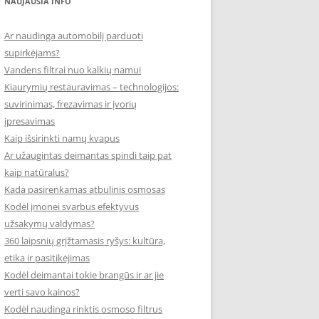
NAUJAUSIA INFO
Ar naudinga automobilį parduoti
supirkėjams?
Vandens filtrai nuo kalkių namui
Kiaurymių restauravimas – technologijos:
suvirinimas, frezavimas ir įvorių
įpresavimas
Kaip išsirinkti namų kvapus
Ar užaugintas deimantas spindi taip pat
kaip natūralus?
Kada pasirenkamas atbulinis osmosas
Kodėl įmonei svarbus efektyvus
užsakymų valdymas?
360 laipsnių grįžtamasis ryšys: kultūra,
etika ir pasitikėjimas
Kodėl deimantai tokie brangūs ir ar jie
verti savo kainos?
Kodėl naudinga rinktis osmoso filtrus