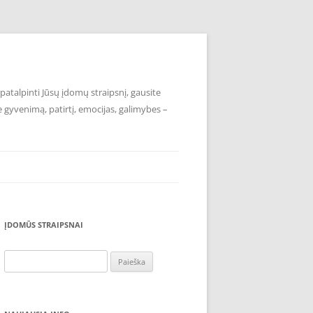
atalpinti Jūsų įdomų straipsnį, gausite
e gyvenimą, patirtį, emocijas, galimybes –
ĮDOMŪS STRAIPSNAI
Ieškoti: