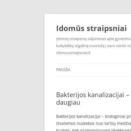
Pereiti
prie
turinio
Idomūs straipsniai
Įdomių straipsnių talpinimas apie gyvenimą,
kokybišką atgalinę nuorodą į savo verslo int
Idomusstraipsniai.lt
PRADŽIA
Bakterijos kanalizacijai –
daugiau
Bakterijos kanalizacijai – biologiniai
išvalomos nuotekos nuo taršių medžiag
buityje, tiek pramoniniuose objektuose.