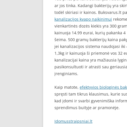
ar jos tinka. Kadangi bakterijų yra ski
todėl skiriasi ir kainos. Buksvarus.lt p
kanalizacijos kvapo naikinimui
rekomen
vienkartinės dozės kiekis yra 300 gr
kainuoja 14.99 eurai, kurių pakanka 4
šeima. 500 gramų bakterijų kaina paky
jei kanalizacijos sistema naudojasi ik
1,3kg ir kainuoja ši priemonė vos 32 e
kanalizacijai kaina yra mažiausia lyg
pasikonsultuoti ir atrasti sau geriausi
įrenginiams.
Kaip matote,
efektyvios biologinės bakt
spręsti tam tikrus klausimus, kurie sus
kad įdomi ir svarbi gyvenimiška infor
sprendimus buityje ar pramonėje.
Idomusstraipsniai.lt