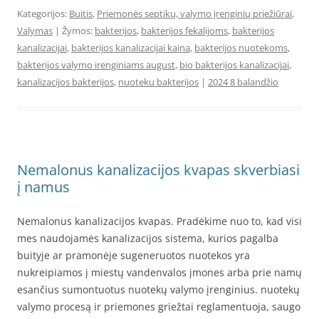
Kategorijos:
Buitis
,
Priemonės septikų, valymo įrenginių priežiūrai
,
Valymas
| Žymos:
bakterijos
,
bakterijos fekalijoms
,
bakterijos
kanalizacijai
,
bakterijos kanalizacijai kaina
,
bakterijos nuotekoms
,
bakterijos valymo irenginiams august
,
bio bakterijos kanalizacijai
,
kanalizacijos bakterijos
,
nuoteku bakterijos
|
2024 8 balandžio
Nemalonus kanalizacijos kvapas skverbiasi
į namus
Nemalonus kanalizacijos kvapas. Pradėkime nuo to, kad visi
mes naudojamės kanalizacijos sistema, kurios pagalba
buityje ar pramonėje sugeneruotos nuotekos yra
nukreipiamos į miestų vandenvalos įmones arba prie namų
esančius sumontuotus nuotekų valymo įrenginius. nuotekų
valymo procesą ir priemones griežtai reglamentuoja, saugo