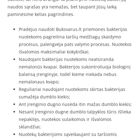
naudos sąrašas yra nemažas, bet taupant Jūsų laiką
paminėsime kelias pagrindines.
Pradėjus naudoti Buksvarus.lt priemones bakterijos
nuotekoms pagreitina taršių medžiagų skaidymo
procesus, palengvėja pats valymo procesas. Nuotekos
išvalomos maksimaliai kokybiškai;
Naudojant bakterijas nuotekoms neatsiranda
nemalonūs kvapai. Bakterijos sukontroliuoja biologinį
balansą įrenginyje, todėl kieme niekada nebus
nemalonaus kvapo;
Reguliariai naudojant nuotekoms skirtas bakterijas
sumažėja dumblo kiekis;
Ant įrenginio dugno nusėda itin mažas dumblo kiekis;
Nesant įrenginio dugne dumblo talpyklos tūris išlieka
nepakitęs, nuotekos sulaikomos ir išvalomos
sklandžiai;
Nuotekų bakterijoms sąveikaujant su taršiomis