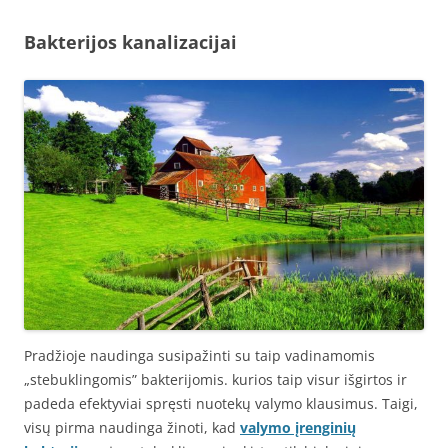
Bakterijos kanalizacijai
Pradžioje naudinga susipažinti su taip vadinamomis
„stebuklingomis” bakterijomis. kurios taip visur išgirtos ir
padeda efektyviai spręsti nuotekų valymo klausimus. Taigi,
visų pirma naudinga žinoti, kad
valymo įrenginių