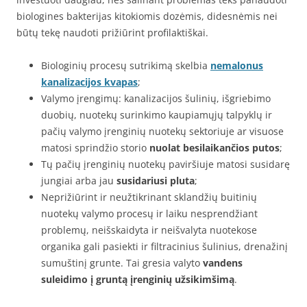
biologines bakterijas kitokiomis dozėmis, didesnėmis nei
būtų tekę naudoti prižiūrint profilaktiškai.
Biologinių procesų sutrikimą skelbia
nemalonus
kanalizacijos kvapas
;
Valymo įrengimų: kanalizacijos šulinių, išgriebimo
duobių, nuotekų surinkimo kaupiamųjų talpyklų ir
pačių valymo įrenginių nuotekų sektoriuje ar visuose
matosi sprindžio storio
nuolat besilaikančios putos
;
Tų pačių įrenginių nuotekų paviršiuje matosi susidarę
jungiai arba jau
susidariusi pluta
;
Neprižiūrint ir neužtikrinant sklandžių buitinių
nuotekų valymo procesų ir laiku nesprendžiant
problemų, neišskaidyta ir neišvalyta nuotekose
organika gali pasiekti ir filtracinius šulinius, drenažinį
sumuštinį grunte. Tai gresia valyto
vandens
suleidimo į gruntą įrenginių užsikimšimą
.