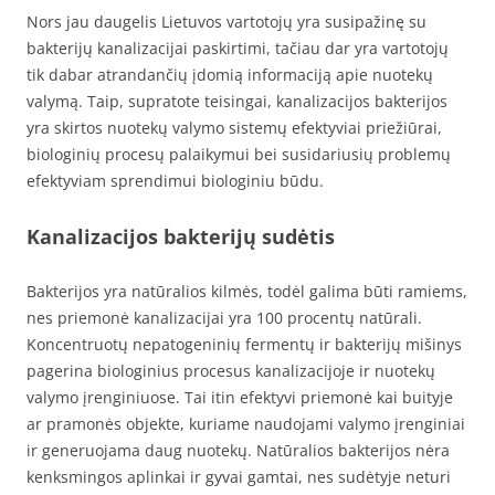
Nors jau daugelis Lietuvos vartotojų yra susipažinę su
bakterijų kanalizacijai paskirtimi, tačiau dar yra vartotojų
tik dabar atrandančių įdomią informaciją apie nuotekų
valymą. Taip, supratote teisingai, kanalizacijos bakterijos
yra skirtos nuotekų valymo sistemų efektyviai priežiūrai,
biologinių procesų palaikymui bei susidariusių problemų
efektyviam sprendimui biologiniu būdu.
Kanalizacijos bakterijų sudėtis
Bakterijos yra natūralios kilmės, todėl galima būti ramiems,
nes priemonė kanalizacijai yra 100 procentų natūrali.
Koncentruotų nepatogeninių fermentų ir bakterijų mišinys
pagerina biologinius procesus kanalizacijoje ir nuotekų
valymo įrenginiuose. Tai itin efektyvi priemonė kai buityje
ar pramonės objekte, kuriame naudojami valymo įrenginiai
ir generuojama daug nuotekų. Natūralios bakterijos nėra
kenksmingos aplinkai ir gyvai gamtai, nes sudėtyje neturi