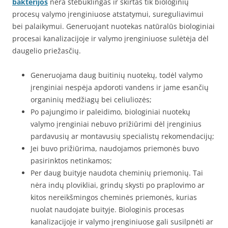
bakterijos
nėra stebuklingas ir skirtas tik biologinių
procesų valymo įrenginiuose atstatymui, sureguliavimui
bei palaikymui. Generuojant nuotekas natūralūs biologiniai
procesai kanalizacijoje ir valymo įrenginiuose sulėtėja dėl
daugelio priežasčių.
Generuojama daug buitinių nuotekų, todėl valymo
įrenginiai nespėja apdoroti vandens ir jame esančių
organinių medžiagų bei celiuliozės;
Po pajungimo ir paleidimo, biologiniai nuotekų
valymo įrenginiai nebuvo prižiūrimi dėl įrenginius
pardavusių ar montavusių specialistų rekomendacijų;
Jei buvo prižiūrima, naudojamos priemonės buvo
pasirinktos netinkamos;
Per daug buityje naudota cheminių priemonių. Tai
nėra indų plovikliai, grindų skysti po praplovimo ar
kitos nereikšmingos cheminės priemonės, kurias
nuolat naudojate buityje. Biologinis procesas
kanalizacijoje ir valymo įrenginiuose gali susilpnėti ar