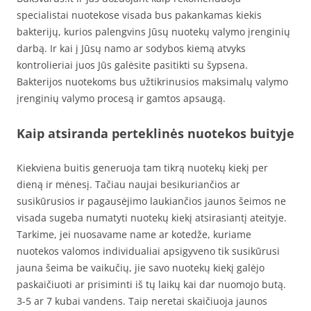
specialistai nuotekose visada bus pakankamas kiekis
bakterijų, kurios palengvins Jūsų nuotekų valymo įrenginių
darbą. Ir kai į Jūsų namo ar sodybos kiemą atvyks
kontrolieriai juos Jūs galėsite pasitikti su šypsena.
Bakterijos nuotekoms bus užtikrinusios maksimalų valymo
įrenginių valymo procesą ir gamtos apsaugą.
Kaip atsiranda perteklinės nuotekos buityje
Kiekviena buitis generuoja tam tikrą nuotekų kiekį per
dieną ir mėnesį. Tačiau naujai besikuriančios ar
susikūrusios ir pagausėjimo laukiančios jaunos šeimos ne
visada sugeba numatyti nuotekų kiekį atsirasiantį ateityje.
Tarkime, jei nuosavame name ar kotedže, kuriame
nuotekos valomos individualiai apsigyveno tik susikūrusi
jauna šeima be vaikučių, jie savo nuotekų kiekį galėjo
paskaičiuoti ar prisiminti iš tų laikų kai dar nuomojo butą.
3-5 ar 7 kubai vandens. Taip neretai skaičiuoja jaunos