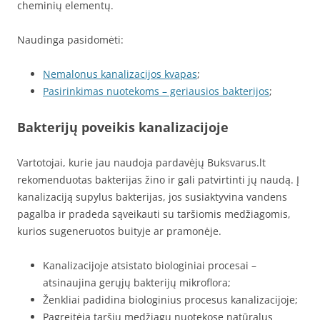
cheminių elementų.
Naudinga pasidomėti:
Nemalonus kanalizacijos kvapas
;
Pasirinkimas nuotekoms – geriausios bakterijos
;
Bakterijų poveikis kanalizacijoje
Vartotojai, kurie jau naudoja pardavėjų Buksvarus.lt
rekomenduotas bakterijas žino ir gali patvirtinti jų naudą. Į
kanalizaciją supylus bakterijas, jos susiaktyvina vandens
pagalba ir pradeda sąveikauti su taršiomis medžiagomis,
kurios sugeneruotos buityje ar pramonėje.
Kanalizacijoje atsistato biologiniai procesai –
atsinaujina gerųjų bakterijų mikroflora;
Ženkliai padidina biologinius procesus kanalizacijoje;
Pagreitėja taršių medžiagų nuotekose natūralus