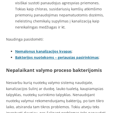
visiškai sustoti panaudojus agresyvias priemones.
Tokias kaip chloras, susidariusių kamšių atkimšimo
priemonių panaudojimas nepamatuotomis dozėmis,
neleistinų chemikalų supylimas į kanalizaciją kaip
nereikalingas medžiagas ir kt.
Naudinga pasidomėti:
Nemalonus kanalizacijos kvapas
;
Bakterijos nuotekoms – geriausias pasirinkimas
;
Nepalaikant valymo proceso bakterijomis
Nesvarbu kurią nuotekų valymo sistemą naudojate,
kanalizacijos šulinį ar duobę, lauko tualetą, kaupiamąsias
talpyklas, nuotekų surinkimo talpyklas. Nenaudojant
nuotekų valymui rekomenduojamų bakterijų, po tam tikro
laiko, atsiranda tam tikros problemos. Tokiu atveju teks
investuoti daugiau, nes šalinant problemas teks panaudoti