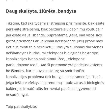
Daug skaityta, žiūrėta, bandyta
Tikėtina, kad skaitydami šį straipsnį prisiminsite, kiek esate
perskaitę straipsnių, kiek peržiūrėję video filmų youtube ir
jau esate visus išbandę. Suprantama, gaila, kad visos šios
girtos priemonės ar veiksmai neišsprendė Jūsų problemos.
Bet nusiminti taip nereikėtų, Jums yra siūlomas dar vienas
neišbandytas būdas, tai efektyvios biologinės bakterijos
kanalizacijos kvapo naikinimui. Žodį „efektyvios”
panaudojome todėl, kad ši priemonė yra padėjusi visiems
be išimties, kurie buvo susidūrę su smirdančios
kanalizacijos problema tiek buityje, tiek pramonėje. Todėl,
jeigu ieškote efektyvių sprendimų – buksvarus.lt biologinės
bakterijos ir natūralūs fermentai padės tai įgyvendinti
nesudėtingai.
Taip pat skaitykite: