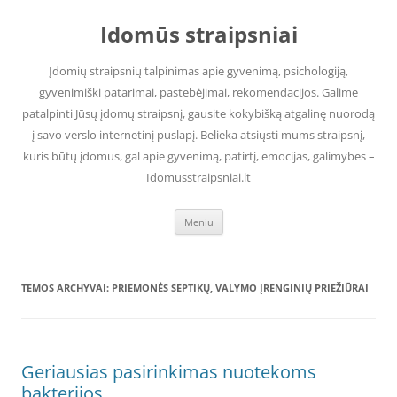
Pereiti
prie
Idomūs straipsniai
turinio
Įdomių straipsnių talpinimas apie gyvenimą, psichologiją,
gyvenimiški patarimai, pastebėjimai, rekomendacijos. Galime
patalpinti Jūsų įdomų straipsnį, gausite kokybišką atgalinę nuorodą
į savo verslo internetinį puslapį. Belieka atsiųsti mums straipsnį,
kuris būtų įdomus, gal apie gyvenimą, patirtį, emocijas, galimybes –
Idomusstraipsniai.lt
Meniu
TEMOS ARCHYVAI:
PRIEMONĖS SEPTIKŲ, VALYMO ĮRENGINIŲ PRIEŽIŪRAI
Geriausias pasirinkimas nuotekoms
bakterijos