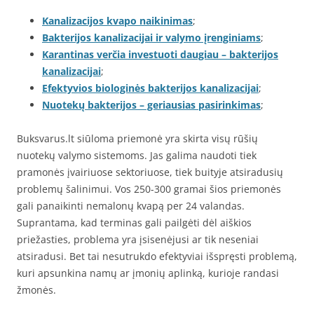
Kanalizacijos kvapo naikinimas
;
Bakterijos kanalizacijai ir valymo įrenginiams
;
Karantinas verčia investuoti daugiau – bakterijos
kanalizacijai
;
Efektyvios biologinės bakterijos kanalizacijai
;
Nuotekų bakterijos – geriausias pasirinkimas
;
Buksvarus.lt siūloma priemonė yra skirta visų rūšių
nuotekų valymo sistemoms. Jas galima naudoti tiek
pramonės įvairiuose sektoriuose, tiek buityje atsiradusių
problemų šalinimui. Vos 250-300 gramai šios priemonės
gali panaikinti nemalonų kvapą per 24 valandas.
Suprantama, kad terminas gali pailgėti dėl aiškios
priežasties, problema yra įsisenėjusi ar tik neseniai
atsiradusi. Bet tai nesutrukdo efektyviai išspręsti problemą,
kuri apsunkina namų ar įmonių aplinką, kurioje randasi
žmonės.