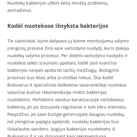
Nuotekų bakterijos užkirs kelią minėtų problemų
atsiradimui.
Kodėl nuotekose išnyksta bakterijos
Tie savininkai, kurie dalyvavo jų kieme montuojamų valymo
įrenginių procese žino apie vamzdyno nuolydį, kuris įtakoja
nuotekų valymo procesui. Per didelis vamzdyno nuolydis ir
nuotekos tekės srauniais upeliais, todėl jose esančios
bakterijos nespės apdoroti taršių medžiagų. Biologinis
procesas bus lėtas arba jo visiškai nebus. Štai kodėl
Buksvarus.lt specialistai kiekvienai savarankiškai nuotekas
valančiai buičiai rekomenduoja rinktis bakterijas
nuotekoms. Perteklinis vanduo kanalizacijoje neišskalaus
bakterijų jei jas dozuosite reguliariai ir tam tikru intervalu.
Pavyzdžiui, jei savo buityje generuojate daugiau nuotekų,
nei įrenginiai pajėgia apdoroti, nuotekų bakterijos bus
išskalautos vandens. Įsigijus bakterijas nuotekoms iš
Buksvarus.lt ir jas dozuojant kaip rekomenduoja