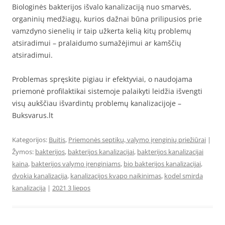
Biologinės bakterijos išvalo kanalizaciją nuo smarvės,
organinių medžiagų, kurios dažnai būna prilipusios prie
vamzdyno sienelių ir taip užkerta kelią kitų problemų
atsiradimui – pralaidumo sumažėjimui ar kamščių
atsiradimui.
Problemas spręskite pigiau ir efektyviai, o naudojama
priemonė profilaktikai sistemoje palaikyti leidžia išvengti
visų aukščiau išvardintų problemų kanalizacijoje –
Buksvarus.lt
Kategorijos:
Buitis
,
Priemonės septikų, valymo įrenginių priežiūrai
|
Žymos:
bakterijos
,
bakterijos kanalizacijai
,
bakterijos kanalizacijai
kaina
,
bakterijos valymo įrenginiams
,
bio bakterijos kanalizacijai
,
dvokia kanalizacija
,
kanalizacijos kvapo naikinimas
,
kodel smirda
kanalizacija
|
2021 3 liepos