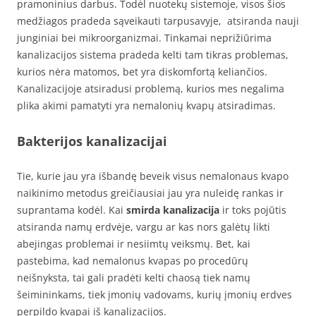
pramoninius darbus. Todėl nuotekų sistemoje, visos šios
medžiagos pradeda sąveikauti tarpusavyje, atsiranda nauji
junginiai bei mikroorganizmai. Tinkamai neprižiūrima
kanalizacijos sistema pradeda kelti tam tikras problemas,
kurios nėra matomos, bet yra diskomfortą keliančios.
Kanalizacijoje atsiradusi problemą, kurios mes negalima
plika akimi pamatyti yra nemalonių kvapų atsiradimas.
Bakterijos kanalizacijai
Tie, kurie jau yra išbandę beveik visus nemalonaus kvapo
naikinimo metodus greičiausiai jau yra nuleidę rankas ir
suprantama kodėl. Kai
smirda kanalizacija
ir toks pojūtis
atsiranda namų erdvėje, vargu ar kas nors galėtų likti
abejingas problemai ir nesiimtų veiksmų. Bet, kai
pastebima, kad nemalonus kvapas po procedūrų
neišnyksta, tai gali pradėti kelti chaosą tiek namų
šeimininkams, tiek įmonių vadovams, kurių įmonių erdves
perpildo kvapai iš kanalizacijos.