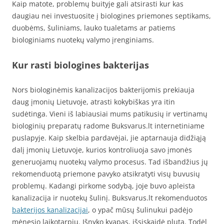
Kaip matote, problemų buityje gali atsirasti kur kas
daugiau nei investuosite į biologines priemones septikams,
duobėms, šuliniams, lauko tualetams ar patiems
biologiniams nuotekų valymo įrenginiams.
Kur rasti biologines bakterijas
Nors biologinėmis kanalizacijos bakterijomis prekiauja
daug įmonių Lietuvoje, atrasti kokybiškas yra itin
sudėtinga. Vieni iš labiausiai mums patikusių ir vertinamų
biologinių preparatų radome Buksvarus.lt internetiniame
puslapyje. Kaip skelbia pardavėjai, jie aptarnauja didžiąją
dalį įmonių Lietuvoje, kurios kontroliuoja savo įmonės
generuojamų nuotekų valymo procesus. Tad išbandžius jų
rekomenduotą priemone pavyko atsikratyti visų buvusių
problemų. Kadangi pirkome sodybą, joje buvo apleista
kanalizacija ir nuotekų šulinį. Buksvarus.lt rekomenduotos
bakterijos kanalizacijai
, o ypač mūsų šulinukui padėjo
mėnesio laikotarpiu. Išnyko kvapas, išsiskaidė pluta. Todėl