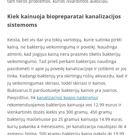
tam tikros problemos, kurios išvardintos aukščiau.
Kiek kainuoja biopreparatai kanalizacijos
sistemoms
Keista, bet vis dar yra tokių vartotojų, kurie sutinka pirkti
kainą, ne bakterijų veiksmingumą ir poveikį. Naudinga
atminti, kad įsigijus kainą nėra prasmės tikėtis bakterijų
veiksmingumo. Tad prieš perkant bakterijas naudinga
pasidomėti ir apie jų poveikį kanalizacijoje ir įsitikinti ar jos
tinka. Kadangi bakterijų yra skirtingų rūšių akivaizdu, kad ir
jų veiksmingumas skiriasi, todėl skiriasi ir kainos.
Buksvarus.lt parduotuvėje bakterijų kainos yra įvairios.
Pavyzdžiui, tik
kanalizacijos kvapo naikinimui
rekomenduojamos bakterijos kainuoja vos 12,99 eurus ir
vienkartinės dozės kiekis yra 300 gramų. 450 gramų
bakterijų maišeliuose po 25 gramus kainuoja 14.99 eurai,
kurių pakanka 4 mėnesiams, jei kanalizacija naudojasi iki 4
asmenų šeima. 500 gramų bakterijų kaina pakyla iki 19,99