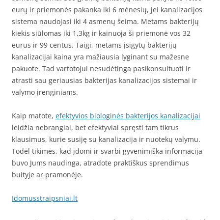
eurų ir priemonės pakanka iki 6 mėnesių, jei kanalizacijos
sistema naudojasi iki 4 asmenų šeima. Metams bakterijų
kiekis siūlomas iki 1,3kg ir kainuoja ši priemonė vos 32
eurus ir 99 centus. Taigi, metams įsigytų bakterijų
kanalizacijai kaina yra mažiausia lyginant su mažesne
pakuote. Tad vartotojui nesudėtinga pasikonsultuoti ir
atrasti sau geriausias bakterijas kanalizacijos sistemai ir
valymo įrenginiams.
Kaip matote,
efektyvios biologinės bakterijos kanalizacijai
leidžia nebrangiai, bet efektyviai spręsti tam tikrus
klausimus, kurie susiję su kanalizacija ir nuotekų valymu.
Todėl tikimės, kad įdomi ir svarbi gyvenimiška informacija
buvo Jums naudinga, atradote praktiškus sprendimus
buityje ar pramonėje.
Idomusstraipsniai.lt