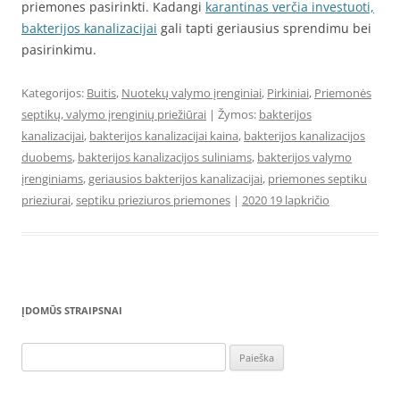
priemones pasirinkti. Kadangi
karantinas verčia investuoti,
bakterijos kanalizacijai
gali tapti geriausius sprendimu bei
pasirinkimu.
Kategorijos:
Buitis
,
Nuotekų valymo įrenginiai
,
Pirkiniai
,
Priemonės
septikų, valymo įrenginių priežiūrai
| Žymos:
bakterijos
kanalizacijai
,
bakterijos kanalizacijai kaina
,
bakterijos kanalizacijos
duobems
,
bakterijos kanalizacijos suliniams
,
bakterijos valymo
įrenginiams
,
geriausios bakterijos kanalizacijai
,
priemones septiku
prieziurai
,
septiku prieziuros priemones
|
2020 19 lapkričio
ĮDOMŪS STRAIPSNAI
Ieškoti: