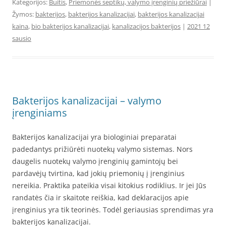
Kategorijos:
Buitis
,
Priemonės septikų, valymo įrenginių priežiūrai
|
Žymos:
bakterijos
,
bakterijos kanalizacijai
,
bakterijos kanalizacijai
kaina
,
bio bakterijos kanalizacijai
,
kanalizacijos bakterijos
|
2021 12
sausio
Bakterijos kanalizacijai – valymo
įrenginiams
Bakterijos kanalizacijai yra biologiniai preparatai
padedantys prižiūrėti nuotekų valymo sistemas. Nors
daugelis nuotekų valymo įrenginių gamintojų bei
pardavėjų tvirtina, kad jokių priemonių į įrenginius
nereikia. Praktika pateikia visai kitokius rodiklius. Ir jei Jūs
randatės čia ir skaitote reiškia, kad deklaracijos apie
įrenginius yra tik teorinės. Todėl geriausias sprendimas yra
bakterijos kanalizacijai.