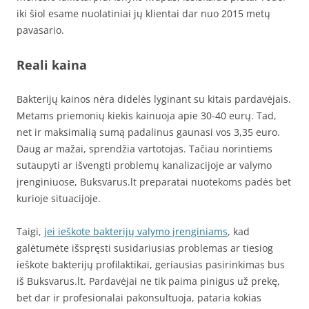
iki šiol esame nuolatiniai jų klientai dar nuo 2015 metų
pavasario.
Reali kaina
Bakterijų kainos nėra didelės lyginant su kitais pardavėjais.
Metams priemonių kiekis kainuoja apie 30-40 eurų. Tad,
net ir maksimalią sumą padalinus gaunasi vos 3,35 euro.
Daug ar mažai, sprendžia vartotojas. Tačiau norintiems
sutaupyti ar išvengti problemų kanalizacijoje ar valymo
įrenginiuose, Buksvarus.lt preparatai nuotekoms padės bet
kurioje situacijoje.
Taigi,
jei ieškote bakterijų valymo įrenginiams
, kad
galėtumėte išspręsti susidariusias problemas ar tiesiog
ieškote bakterijų profilaktikai, geriausias pasirinkimas bus
iš Buksvarus.lt. Pardavėjai ne tik paima pinigus už prekę,
bet dar ir profesionalai pakonsultuoja, pataria kokias