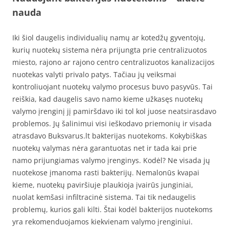
nauda
Iki šiol daugelis individualių namų ar kotedžų gyventojų,
kurių nuotekų sistema nėra prijungta prie centralizuotos
miesto, rajono ar rajono centro centralizuotos kanalizacijos
nuotekas valyti privalo patys. Tačiau jų veiksmai
kontroliuojant nuotekų valymo procesus buvo pasyvūs. Tai
reiškia, kad daugelis savo namo kieme užkasęs nuotekų
valymo įrenginį jį pamiršdavo iki tol kol juose neatsirasdavo
problemos. Jų šalinimui visi ieškodavo priemonių ir visada
atrasdavo Buksvarus.lt bakterijas nuotekoms. Kokybiškas
nuotekų valymas nėra garantuotas net ir tada kai prie
namo prijungiamas valymo įrenginys. Kodėl? Ne visada jų
nuotekose įmanoma rasti bakterijų. Nemalonūs kvapai
kieme, nuotekų paviršiuje plaukioja įvairūs junginiai,
nuolat kemšasi infiltracinė sistema. Tai tik nedaugelis
problemų, kurios gali kilti. Štai kodėl bakterijos nuotekoms
yra rekomenduojamos kiekvienam valymo įrenginiui.