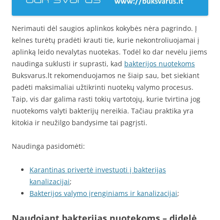
Nerimauti dėl saugios aplinkos kokybės nėra pagrindo. Į
kelnes turėtų pradėti krauti tie, kurie nekontroliuojamai į
aplinką leido nevalytas nuotekas. Todėl ko dar nevėlu jiems
naudinga suklusti ir suprasti, kad
bakterijos nuotekoms
Buksvarus.lt rekomenduojamos ne šiaip sau, bet siekiant
padėti maksimaliai užtikrinti nuotekų valymo procesus.
Taip, vis dar galima rasti tokių vartotojų, kurie tvirtina jog
nuotekoms valyti bakterijų nereikia. Tačiau praktika yra
kitokia ir neužilgo bandysime tai pagrįsti.
Naudinga pasidomėti:
Karantinas privertė investuoti į bakterijas
kanalizacijai
;
Bakterijos valymo įrenginiams ir kanalizacijai
;
Naudojant bakterijas nuotekoms – didelė