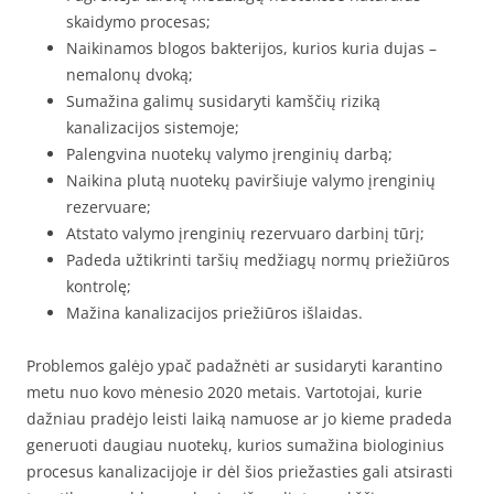
skaidymo procesas;
Naikinamos blogos bakterijos, kurios kuria dujas –
nemalonų dvoką;
Sumažina galimų susidaryti kamščių riziką
kanalizacijos sistemoje;
Palengvina nuotekų valymo įrenginių darbą;
Naikina plutą nuotekų paviršiuje valymo įrenginių
rezervuare;
Atstato valymo įrenginių rezervuaro darbinį tūrį;
Padeda užtikrinti taršių medžiagų normų priežiūros
kontrolę;
Mažina kanalizacijos priežiūros išlaidas.
Problemos galėjo ypač padažnėti ar susidaryti karantino
metu nuo kovo mėnesio 2020 metais. Vartotojai, kurie
dažniau pradėjo leisti laiką namuose ar jo kieme pradeda
generuoti daugiau nuotekų, kurios sumažina biologinius
procesus kanalizacijoje ir dėl šios priežasties gali atsirasti