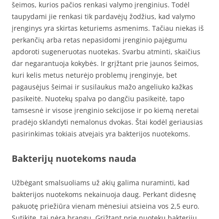
šeimos, kurios pačios renkasi valymo įrenginius. Todėl
taupydami jie renkasi tik pardavėjų žodžius, kad valymo
įrenginys yra skirtas keturiems asmenims. Tačiau niekas iš
perkančių arba retas nepasidomi įrenginio pajėgumu
apdoroti sugeneruotas nuotekas. Svarbu atminti, skaičius
dar negarantuoja kokybės. Ir grįžtant prie jaunos šeimos,
kuri kelis metus neturėjo problemų įrenginyje, bet
pagausėjus šeimai ir susilaukus mažo angeliuko kažkas
pasikeitė. Nuotekų spalva po dangčiu pasikeitė, tapo
tamsesnė ir visose įrenginio sekcijose ir po kiemą neretai
pradėjo sklandyti nemalonus dvokas. Štai kodėl geriausias
pasirinkimas tokiais atvejais yra bakterijos nuotekoms.
Bakterijų nuotekoms nauda
Užbėgant smalsuoliams už akių galima nuraminti, kad
bakterijos nuotekoms nekainuoja daug. Perkant didesnę
pakuotę priežiūra vienam mėnesiui atsieina vos 2,5 euro.
Sutikite, tai nėra brangu. Grįžtant prie nuotekų bakterijų