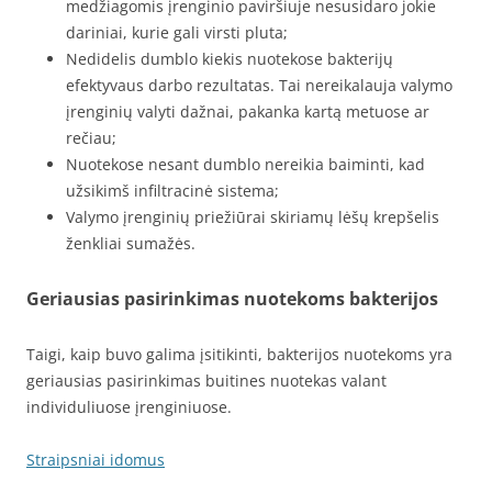
medžiagomis įrenginio paviršiuje nesusidaro jokie
dariniai, kurie gali virsti pluta;
Nedidelis dumblo kiekis nuotekose bakterijų
efektyvaus darbo rezultatas. Tai nereikalauja valymo
įrenginių valyti dažnai, pakanka kartą metuose ar
rečiau;
Nuotekose nesant dumblo nereikia baiminti, kad
užsikimš infiltracinė sistema;
Valymo įrenginių priežiūrai skiriamų lėšų krepšelis
ženkliai sumažės.
Geriausias pasirinkimas nuotekoms bakterijos
Taigi, kaip buvo galima įsitikinti, bakterijos nuotekoms yra
geriausias pasirinkimas buitines nuotekas valant
individuliuose įrenginiuose.
Straipsniai idomus