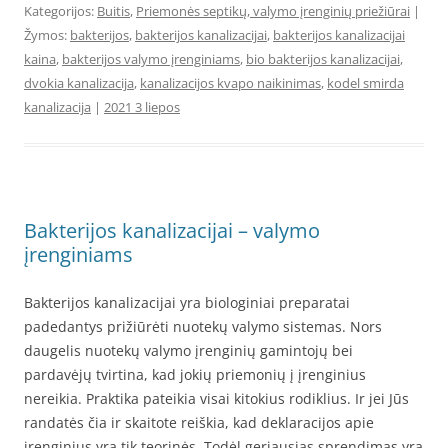
Kategorijos:
Buitis
,
Priemonės septikų, valymo įrenginių priežiūrai
|
Žymos:
bakterijos
,
bakterijos kanalizacijai
,
bakterijos kanalizacijai
kaina
,
bakterijos valymo įrenginiams
,
bio bakterijos kanalizacijai
,
dvokia kanalizacija
,
kanalizacijos kvapo naikinimas
,
kodel smirda
kanalizacija
|
2021 3 liepos
Bakterijos kanalizacijai – valymo
įrenginiams
Bakterijos kanalizacijai yra biologiniai preparatai
padedantys prižiūrėti nuotekų valymo sistemas. Nors
daugelis nuotekų valymo įrenginių gamintojų bei
pardavėjų tvirtina, kad jokių priemonių į įrenginius
nereikia. Praktika pateikia visai kitokius rodiklius. Ir jei Jūs
randatės čia ir skaitote reiškia, kad deklaracijos apie
įrenginius yra tik teorinės. Todėl geriausias sprendimas yra