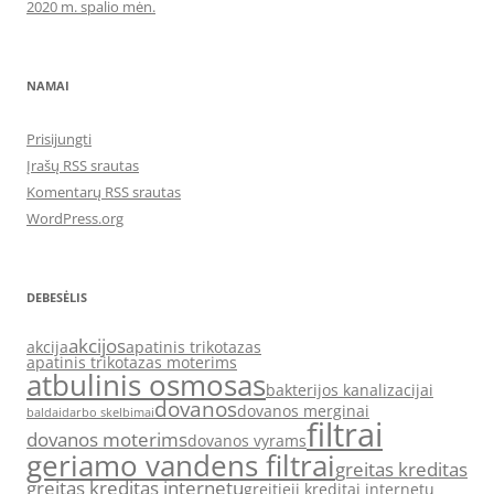
2020 m. spalio mėn.
NAMAI
Prisijungti
Įrašų RSS srautas
Komentarų RSS srautas
WordPress.org
DEBESĖLIS
akcijos
akcija
apatinis trikotazas
apatinis trikotazas moterims
atbulinis osmosas
bakterijos kanalizacijai
dovanos
dovanos merginai
baldai
darbo skelbimai
filtrai
dovanos moterims
dovanos vyrams
geriamo vandens filtrai
greitas kreditas
greitas kreditas internetu
greitieji kreditai internetu