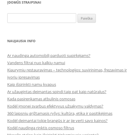
ĮDOMŪS STRAIPSNAI
Ieškoti:
NAUJAUSIA INFO
Ar naudinga automobilį parduoti supirkėjams?
Vandens filtrai nuo kalkių namui
Kiaurymių restauravimas – technologijos: suvirinimas, frezavimas ir
įvorių įpresavimas
Kaip išsirinkti namų kvapus
Ar užaugintas deimantas spindi taip pat kaip natūralus?
Kada pasirenkamas atbulinis osmosas
Kodėl įmonei svarbus efektyvus užsakymų valdymas?
360 laipsnių grįžtamasis ryšys: kultūra, etika ir pasitikėjimas
Kodėl deimantai tokie brangūs ir ar jie verti savo kainos?
Kodėl naudinga rinktis osmoso filtrus