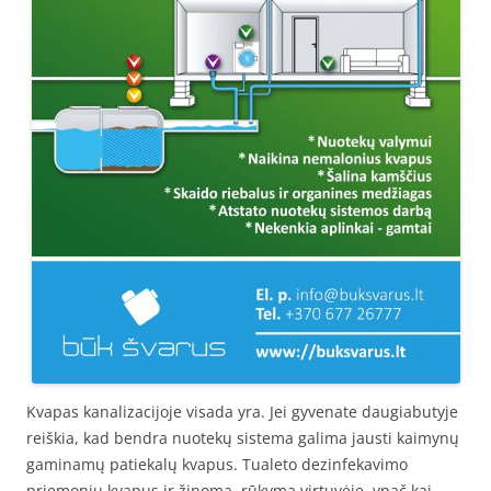
Kvapas kanalizacijoje visada yra. Jei gyvenate daugiabutyje
reiškia, kad bendra nuotekų sistema galima jausti kaimynų
gaminamų patiekalų kvapus. Tualeto dezinfekavimo
priemonių kvapus ir žinoma, rūkymą virtuvėje, ypač kai