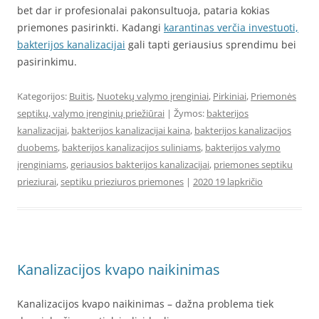
bet dar ir profesionalai pakonsultuoja, pataria kokias
priemones pasirinkti. Kadangi
karantinas verčia investuoti,
bakterijos kanalizacijai
gali tapti geriausius sprendimu bei
pasirinkimu.
Kategorijos:
Buitis
,
Nuotekų valymo įrenginiai
,
Pirkiniai
,
Priemonės
septikų, valymo įrenginių priežiūrai
| Žymos:
bakterijos
kanalizacijai
,
bakterijos kanalizacijai kaina
,
bakterijos kanalizacijos
duobems
,
bakterijos kanalizacijos suliniams
,
bakterijos valymo
įrenginiams
,
geriausios bakterijos kanalizacijai
,
priemones septiku
prieziurai
,
septiku prieziuros priemones
|
2020 19 lapkričio
Kanalizacijos kvapo naikinimas
Kanalizacijos kvapo naikinimas – dažna problema tiek