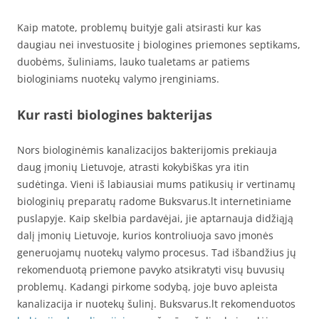
Kaip matote, problemų buityje gali atsirasti kur kas
daugiau nei investuosite į biologines priemones septikams,
duobėms, šuliniams, lauko tualetams ar patiems
biologiniams nuotekų valymo įrenginiams.
Kur rasti biologines bakterijas
Nors biologinėmis kanalizacijos bakterijomis prekiauja
daug įmonių Lietuvoje, atrasti kokybiškas yra itin
sudėtinga. Vieni iš labiausiai mums patikusių ir vertinamų
biologinių preparatų radome Buksvarus.lt internetiniame
puslapyje. Kaip skelbia pardavėjai, jie aptarnauja didžiąją
dalį įmonių Lietuvoje, kurios kontroliuoja savo įmonės
generuojamų nuotekų valymo procesus. Tad išbandžius jų
rekomenduotą priemone pavyko atsikratyti visų buvusių
problemų. Kadangi pirkome sodybą, joje buvo apleista
kanalizacija ir nuotekų šulinį. Buksvarus.lt rekomenduotos