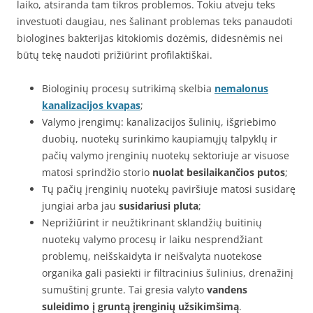
laiko, atsiranda tam tikros problemos. Tokiu atveju teks
investuoti daugiau, nes šalinant problemas teks panaudoti
biologines bakterijas kitokiomis dozėmis, didesnėmis nei
būtų tekę naudoti prižiūrint profilaktiškai.
Biologinių procesų sutrikimą skelbia
nemalonus
kanalizacijos kvapas
;
Valymo įrengimų: kanalizacijos šulinių, išgriebimo
duobių, nuotekų surinkimo kaupiamųjų talpyklų ir
pačių valymo įrenginių nuotekų sektoriuje ar visuose
matosi sprindžio storio
nuolat besilaikančios putos
;
Tų pačių įrenginių nuotekų paviršiuje matosi susidarę
jungiai arba jau
susidariusi pluta
;
Neprižiūrint ir neužtikrinant sklandžių buitinių
nuotekų valymo procesų ir laiku nesprendžiant
problemų, neišskaidyta ir neišvalyta nuotekose
organika gali pasiekti ir filtracinius šulinius, drenažinį
sumuštinį grunte. Tai gresia valyto
vandens
suleidimo į gruntą įrenginių užsikimšimą
.