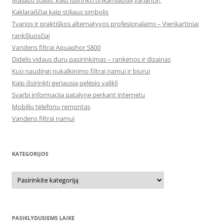
Masažo stalas: kaip išsirinkti tinkamiausią variantą?
Kaklaraiščiai kaip stiliaus simbolis
Tvarios ir praktiškos alternatyvos profesionalams – Vienkartiniai
rankšluosčiai
Vandens filtrai Aquaphor S800
Didelis vidaus durų pasirinkimas – rankenos ir dizainas
Kuo naudingi nukalkinimo filtrai namui ir biurui
Kaip išsirinkti geriausią pelėsio valiklį
Svarbi informacija patalyne perkant internetu
Mobilių telefonų remontas
Vandens filtrai namui
KATEGORIJOS
Kategorijos
PASIKLYDUSIEMS LAIKE