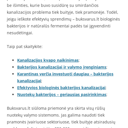
be išimties, kurie buvo susidūrę su smirdančios
kanalizacijos problema tiek buityje, tiek pramonėje. Todėl,
jeigu ieškote efektyvių sprendimų – buksvarus.lt biologinės
bakterijos ir natūralūs fermentai padės tai įgyvendinti
nesudėtingai.
Taip pat skaitykite:
Kanalizacijos kvapo naikinimas
;
Bakterijos kanalizacijai ir valymo įrenginiams
;
Karantinas verčia investuoti daugiau – bakterijos
kanalizacijai
;
Efektyvios biologinės bakterijos kanalizacijai
;
Nuotekų bakterijos – geriausias pasirinkimas
;
Buksvarus.lt siūloma priemonė yra skirta visų rūšių
nuotekų valymo sistemoms. Jas galima naudoti tiek
pramonės įvairiuose sektoriuose, tiek buityje atsiradusių