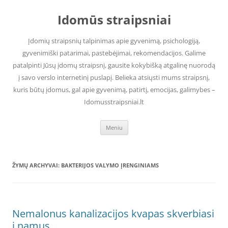
Pereiti
prie
Idomūs straipsniai
turinio
Įdomių straipsnių talpinimas apie gyvenimą, psichologiją,
gyvenimiški patarimai, pastebėjimai, rekomendacijos. Galime
patalpinti Jūsų įdomų straipsnį, gausite kokybišką atgalinę nuorodą
į savo verslo internetinį puslapį. Belieka atsiųsti mums straipsnį,
kuris būtų įdomus, gal apie gyvenimą, patirtį, emocijas, galimybes –
Idomusstraipsniai.lt
Meniu
ŽYMŲ ARCHYVAI:
BAKTERIJOS VALYMO ĮRENGINIAMS
Nemalonus kanalizacijos kvapas skverbiasi
į namus