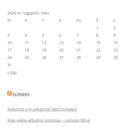
2026 m. rugpjūčio mėn.
Pr
A
T
K
Pn
Š
S
1
2
3
4
5
6
7
8
9
10
11
12
13
14
15
16
17
18
19
20
21
22
23
24
25
26
27
28
29
30
31
« Vas
KLINKERIS
Kokiomis oro sąlygomis dėti trinkeles?
Kaip veikia atbulinis osmosas – osmoso filtrai