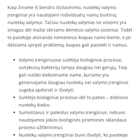
Kaip žinome iš bendro išsilavinimo, nuotekų valymo
įrenginiai yra naudojami individualių namų buitinių
nuotekų valymui. Tačiau nuotekų valymas ne visiems yra
smagus dėl mažai skiriamo dėmesio valymo sistemai. Todėl
to pasekoje atsiranda nemalonus kvapas namo kieme, o jei
delsiama spręsti problemą, kvapas gali pasiekti ir namus.
Valymo įrenginiuose sulėtėja biologiniai procesai,
sunykusių bakterijų tampa daugiau nei gerųjų. Taip
gali nutikti kiekviename name, kuriame yra
generuojama daugiau nuotekų nei valymo įrenginiai
sugeba apdoroti ir išvalyti;
Sulėtėjo biologiniai procesai dėl to paties – didesnio
nuotekų kiekio;
Sumontavus ir paleidus valymo įrenginius, nebuvo
naudojamos jokios biologinės priemonės sklandaus
proceso užtikrinimui;
Nuotekų valymo įrenginiai buvo išvalyti, ko pasekoje