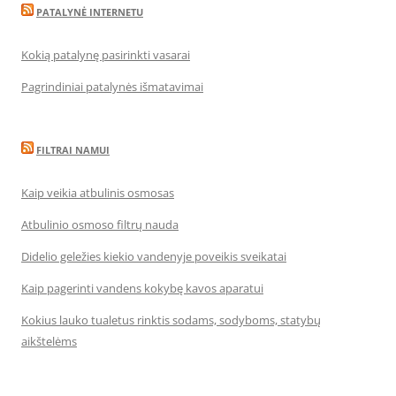
PATALYNĖ INTERNETU
Kokią patalynę pasirinkti vasarai
Pagrindiniai patalynės išmatavimai
FILTRAI NAMUI
Kaip veikia atbulinis osmosas
Atbulinio osmoso filtrų nauda
Didelio geležies kiekio vandenyje poveikis sveikatai
Kaip pagerinti vandens kokybę kavos aparatui
Kokius lauko tualetus rinktis sodams, sodyboms, statybų
aikštelėms