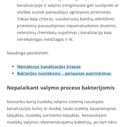
kanalizacijoje ir valymo įrenginiuose gali susilpnėti ar
visiškai sustoti panaudojus agresyvias priemones.
Tokias kaip chloras, susidariusių kamšių atkimšimo
priemonių panaudojimas nepamatuotomis dozėmis,
neleistinų chemikalų supylimas į kanalizaciją kaip
nereikalingas medžiagas ir kt.
Naudinga pasidomėti:
Nemalonus kanalizacijos kvapas
;
Bakterijos nuotekoms – geriausias pasirinkimas
;
Nepalaikant valymo proceso bakterijomis
Nesvarbu kurią nuotekų valymo sistemą naudojate,
kanalizacijos šulinį ar duobę, lauko tualetą, kaupiamąsias
talpyklas, nuotekų surinkimo talpyklas. Nenaudojant
nuotekų valymui rekomenduojamų bakterijų, po tam tikro