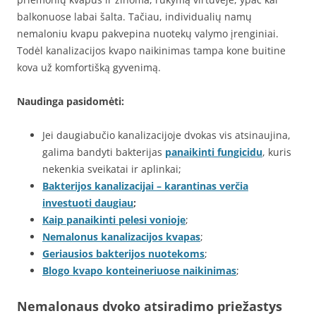
balkonuose labai šalta. Tačiau, individualių namų
nemaloniu kvapu pakvepina nuotekų valymo įrenginiai.
Todėl kanalizacijos kvapo naikinimas tampa kone buitine
kova už komfortišką gyvenimą.
Naudinga pasidomėti:
Jei daugiabučio kanalizacijoje dvokas vis atsinaujina,
galima bandyti bakterijas
panaikinti fungicidu
, kuris
nekenkia sveikatai ir aplinkai;
Bakterijos kanalizacijai – karantinas verčia
investuoti daugiau
;
Kaip panaikinti pelesi vonioje
;
Nemalonus kanalizacijos kvapas
;
Geriausios bakterijos nuotekoms
;
Blogo kvapo konteineriuose naikinimas
;
Nemalonaus dvoko atsiradimo priežastys