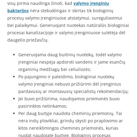
visų pirma naudinga žinoti, kad
valymo įrenginių
bakterijos
nėra stebuklingas ir skirtas tik biologinių
procesų valymo įrenginiuose atstatymui, sureguliavimui
bei palaikymui. Generuojant nuotekas natūralūs biologiniai
procesai kanalizacijoje ir valymo įrenginiuose sulėtėja dėl
daugelio priežasčių.
Generuojama daug buitinių nuotekų, todėl valymo
įrenginiai nespėja apdoroti vandens ir jame esančių
organinių medžiagų bei celiuliozės;
Po pajungimo ir paleidimo, biologiniai nuotekų
valymo įrenginiai nebuvo prižiūrimi dėl įrenginius
pardavusių ar montavusių specialistų rekomendacijų;
Jei buvo prižiūrima, naudojamos priemonės buvo
pasirinktos netinkamos;
Per daug buityje naudota cheminių priemonių. Tai
nėra indų plovikliai, grindų skysti po praplovimo ar
kitos nereikšmingos cheminės priemonės, kurias
nuolat naudojate buityje. Biologinis procesas