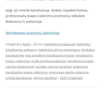
taigi, jei smirda kanalizacija, dvokas nepakenčiamas,
profesionalių kvapo naikinimo priemonių ieškokite
Buksvarus.lt svetainėje.
Nemokamas straipsniu talpinimas
Kategorijos:
Buitis
| Žymos:
bakterijos kanalizacijai
,
bakterijos
kanalizacijos suliniams
,
bakterijos valymo įrenginiams
,
dvokakas
kanalizacijoje
,
kaip panaikinti kanalizacijos kvapas
,
kanalizacijos
kvapo naikinimas
,
kodel smirda kanalizacija
,
nemalonus kvapas
valymo irenginiuose
,
nuoteku valymo irenginiai
,
priemones
kanalizacijos kvapo naikinimui
,
priemones septiku prieziurai
,
smirda kanalizacija
,
valymo irengimai
|
2020 14 lapkričio