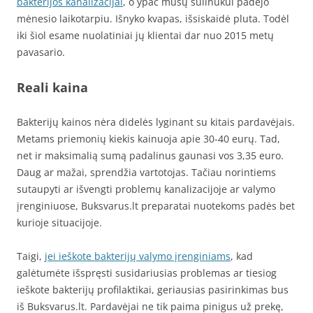
bakterijos kanalizacijai
, o ypač mūsų šulinukui padėjo
mėnesio laikotarpiu. Išnyko kvapas, išsiskaidė pluta. Todėl
iki šiol esame nuolatiniai jų klientai dar nuo 2015 metų
pavasario.
Reali kaina
Bakterijų kainos nėra didelės lyginant su kitais pardavėjais.
Metams priemonių kiekis kainuoja apie 30-40 eurų. Tad,
net ir maksimalią sumą padalinus gaunasi vos 3,35 euro.
Daug ar mažai, sprendžia vartotojas. Tačiau norintiems
sutaupyti ar išvengti problemų kanalizacijoje ar valymo
įrenginiuose, Buksvarus.lt preparatai nuotekoms padės bet
kurioje situacijoje.
Taigi,
jei ieškote bakterijų valymo įrenginiams
, kad
galėtumėte išspręsti susidariusias problemas ar tiesiog
ieškote bakterijų profilaktikai, geriausias pasirinkimas bus
iš Buksvarus.lt. Pardavėjai ne tik paima pinigus už prekę,