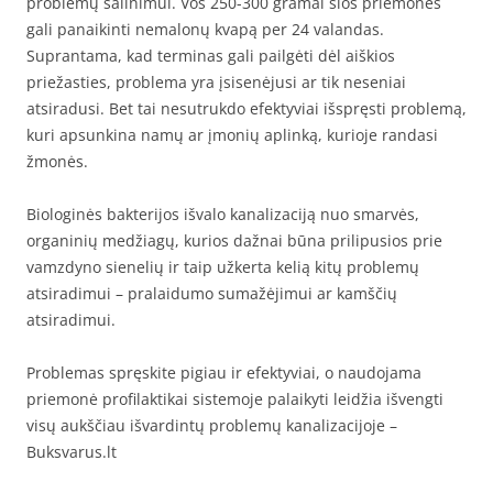
problemų šalinimui. Vos 250-300 gramai šios priemonės
gali panaikinti nemalonų kvapą per 24 valandas.
Suprantama, kad terminas gali pailgėti dėl aiškios
priežasties, problema yra įsisenėjusi ar tik neseniai
atsiradusi. Bet tai nesutrukdo efektyviai išspręsti problemą,
kuri apsunkina namų ar įmonių aplinką, kurioje randasi
žmonės.
Biologinės bakterijos išvalo kanalizaciją nuo smarvės,
organinių medžiagų, kurios dažnai būna prilipusios prie
vamzdyno sienelių ir taip užkerta kelią kitų problemų
atsiradimui – pralaidumo sumažėjimui ar kamščių
atsiradimui.
Problemas spręskite pigiau ir efektyviai, o naudojama
priemonė profilaktikai sistemoje palaikyti leidžia išvengti
visų aukščiau išvardintų problemų kanalizacijoje –
Buksvarus.lt