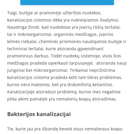
Taigi, buityje ar pramonėje užterštos nuotekos,
kanalizacijos sistemos dėka yra nukreipiamos išvalymui.
Naudinga žinoti, kad nuotekose yra įvairių rūšių teršalai,
tai ir mikroorganizmai, organinės medžiagos, įvairios
kilmės riebalai, cheminės priemonės naudojamos buityje ir
techniniai teršalai, kurie atsiranda įgyvendinant
pramoninius darbus. Todėl nuotekų sistemoje, visos šios
medžiagos pradeda sąveikauti tarpusavyje, atsiranda nauji
junginiai bei mikroorganizmai. Tinkamai neprižiūrima
kanalizacijos sistema pradeda kelti tam tikras problemas,
kurios nėra matomos, bet yra diskomfortą keliančios.
Kanalizacijoje atsiradusi problemą, kurios mes negalima
plika akimi pamatyti yra nemalonių kvapų atsiradimas.
Bakterijos kanalizacijai
Tie, kurie jau yra išbandę beveik visus nemalonaus kvapo