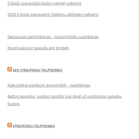
5 būdų panaudoti lauko namelį vaikams
2026 6 būdų panaudoti žaidimų aikšteles vaikams
Geriausias pasirinkimas – Automobilių supirkimas
Nuotraukos ir spauda ant drobės
SEO STRAIPSNIU TALPINIMAS
Kaip greitai parduoti automobilį – supirkimas
Baltos apnašos, juodas įspūdis: kas slypi už sanitarinių patalpų
švaros
STRAIPSNIU TALPINIMAS