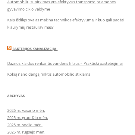
Automobilių supirkimas yra efektyvus transporto priemonės
gyvavimo ciklo valdyme
Kaip išdilęs ovalas mažina technikos efektyvumą ir kuo gali padėti
kiaurymių restauravimas?
BAKTERIJOS KANALIZACIJAI
Dažnos klaidos renkantis vandens filtrus – Praktiški pastebėjimai
Kokią nano dangą rinktis automobilio stiklams
ARCHYVAS
2026 m. vasario mėn.
2025 m. gruodžio mėn.
2025 m. spalio mėn.
2025 m. rugsėjo mėn.