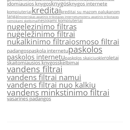
knygos
idomiausios knygos
knygos internete
kreditai
kompiuteriai
kreditai su mazom palukanom
langai
moteriskas apatinis trikotazas internetu
moteru apatinis trikotazas
nesiojami kompiuteriai
nemokami skelbimai
nugelezinimo filtras
nugeležinimo filtrai
nukalkinimo filtrai
osmoso filtrai
paskolos
padangos
paskola internetu
paskolos internetu
roletai
paskolos skaiciuokle
skaitomiausios knygos
skelbimai
vandens filtrai
vandens filtrai namui
vandens filtrai nuo kalkiu
vandens minkstinimo filtrai
vasarines padangos