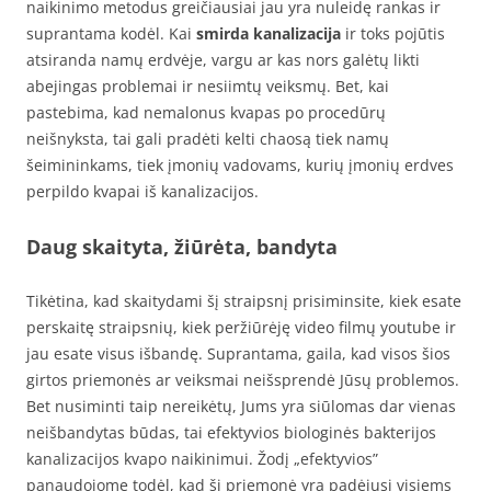
naikinimo metodus greičiausiai jau yra nuleidę rankas ir
suprantama kodėl. Kai
smirda kanalizacija
ir toks pojūtis
atsiranda namų erdvėje, vargu ar kas nors galėtų likti
abejingas problemai ir nesiimtų veiksmų. Bet, kai
pastebima, kad nemalonus kvapas po procedūrų
neišnyksta, tai gali pradėti kelti chaosą tiek namų
šeimininkams, tiek įmonių vadovams, kurių įmonių erdves
perpildo kvapai iš kanalizacijos.
Daug skaityta, žiūrėta, bandyta
Tikėtina, kad skaitydami šį straipsnį prisiminsite, kiek esate
perskaitę straipsnių, kiek peržiūrėję video filmų youtube ir
jau esate visus išbandę. Suprantama, gaila, kad visos šios
girtos priemonės ar veiksmai neišsprendė Jūsų problemos.
Bet nusiminti taip nereikėtų, Jums yra siūlomas dar vienas
neišbandytas būdas, tai efektyvios biologinės bakterijos
kanalizacijos kvapo naikinimui. Žodį „efektyvios”
panaudojome todėl, kad ši priemonė yra padėjusi visiems