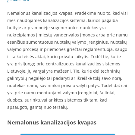
Nemalonus kanalizacijos kvapas. Pradėkime nuo to, kad visi
mes naudojamės kanalizacijos sistema, kurios pagalba
buityje ar pramonėje sugeneruotos nuotekos yra
nukreipiamos į miestų vandenvalos įmones arba prie namų
esančius sumontuotus nuotekų valymo įrenginius. nuotekų
valymo procesą ir priemones griežtai reglamentuoja, saugo
ir taiko teisės aktai, kurių privalu laikytis. Todėl tie, kurie
yra prisijungę prie centralizuotos kanalizacijos sistemos
Lietuvoje, jų vargai yra mažesni. Tie, kurie dėl techninių
galimybių negalėjo tai padaryti ar išreiškė tokį savo norą,
nuotekas namų savininkai privalo valyti patys. Todėl dažnai
yra prie namų montuojami valymo įrenginiai, šuliniai,
duobės, surinktuvai ar kitos sistemos tik tam, kad
apsaugotų gamtą nuo teršalų.
Nemalonus kanalizacijos kvapas