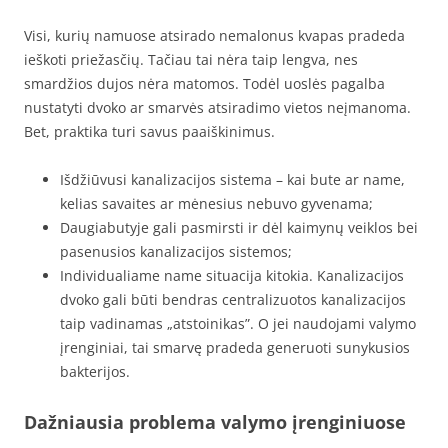
Visi, kurių namuose atsirado nemalonus kvapas pradeda
ieškoti priežasčių. Tačiau tai nėra taip lengva, nes
smardžios dujos nėra matomos. Todėl uoslės pagalba
nustatyti dvoko ar smarvės atsiradimo vietos neįmanoma.
Bet, praktika turi savus paaiškinimus.
Išdžiūvusi kanalizacijos sistema – kai bute ar name,
kelias savaites ar mėnesius nebuvo gyvenama;
Daugiabutyje gali pasmirsti ir dėl kaimynų veiklos bei
pasenusios kanalizacijos sistemos;
Individualiame name situacija kitokia. Kanalizacijos
dvoko gali būti bendras centralizuotos kanalizacijos
taip vadinamas „atstoinikas”. O jei naudojami valymo
įrenginiai, tai smarvę pradeda generuoti sunykusios
bakterijos.
Dažniausia problema valymo įrenginiuose