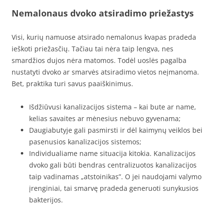
Nemalonaus dvoko atsiradimo priežastys
Visi, kurių namuose atsirado nemalonus kvapas pradeda
ieškoti priežasčių. Tačiau tai nėra taip lengva, nes
smardžios dujos nėra matomos. Todėl uoslės pagalba
nustatyti dvoko ar smarvės atsiradimo vietos neįmanoma.
Bet, praktika turi savus paaiškinimus.
Išdžiūvusi kanalizacijos sistema – kai bute ar name,
kelias savaites ar mėnesius nebuvo gyvenama;
Daugiabutyje gali pasmirsti ir dėl kaimynų veiklos bei
pasenusios kanalizacijos sistemos;
Individualiame name situacija kitokia. Kanalizacijos
dvoko gali būti bendras centralizuotos kanalizacijos
taip vadinamas „atstoinikas”. O jei naudojami valymo
įrenginiai, tai smarvę pradeda generuoti sunykusios
bakterijos.