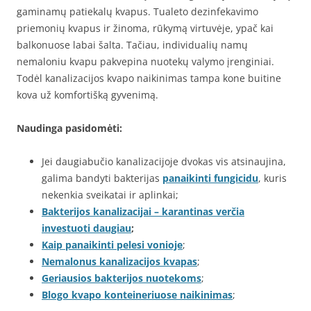
gaminamų patiekalų kvapus. Tualeto dezinfekavimo
priemonių kvapus ir žinoma, rūkymą virtuvėje, ypač kai
balkonuose labai šalta. Tačiau, individualių namų
nemaloniu kvapu pakvepina nuotekų valymo įrenginiai.
Todėl kanalizacijos kvapo naikinimas tampa kone buitine
kova už komfortišką gyvenimą.
Naudinga pasidomėti:
Jei daugiabučio kanalizacijoje dvokas vis atsinaujina,
galima bandyti bakterijas
panaikinti fungicidu
, kuris
nekenkia sveikatai ir aplinkai;
Bakterijos kanalizacijai – karantinas verčia
investuoti daugiau
;
Kaip panaikinti pelesi vonioje
;
Nemalonus kanalizacijos kvapas
;
Geriausios bakterijos nuotekoms
;
Blogo kvapo konteineriuose naikinimas
;