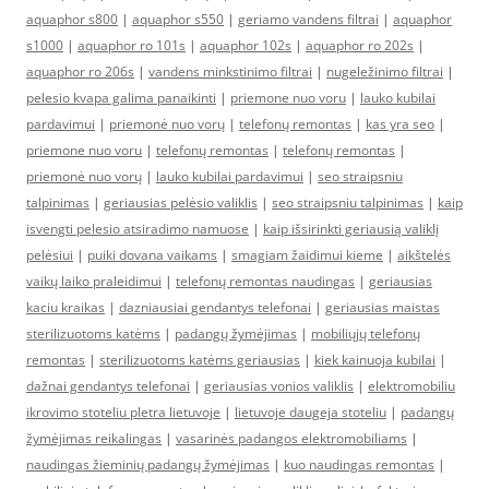
aquaphor s800
|
aquaphor s550
|
geriamo vandens filtrai
|
aquaphor
s1000
|
aquaphor ro 101s
|
aquaphor 102s
|
aquaphor ro 202s
|
aquaphor ro 206s
|
vandens minkstinimo filtrai
|
nugeležinimo filtrai
|
pelesio kvapa galima panaikinti
|
priemone nuo voru
|
lauko kubilai
pardavimui
|
priemonė nuo vorų
|
telefonų remontas
|
kas yra seo
|
priemone nuo voru
|
telefonų remontas
|
telefonų remontas
|
priemonė nuo vorų
|
lauko kubilai pardavimui
|
seo straipsniu
talpinimas
|
geriausias pelėsio valiklis
|
seo straipsniu talpinimas
|
kaip
isvengti pelesio atsiradimo namuose
|
kaip išsirinkti geriausią valiklį
pelėsiui
|
puiki dovana vaikams
|
smagiam žaidimui kieme
|
aikštelės
vaikų laiko praleidimui
|
telefonų remontas naudingas
|
geriausias
kaciu kraikas
|
dazniausiai gendantys telefonai
|
geriausias maistas
sterilizuotoms katėms
|
padangų žymėjimas
|
mobiliųjų telefonų
remontas
|
sterilizuotoms katėms geriausias
|
kiek kainuoja kubilai
|
dažnai gendantys telefonai
|
geriausias vonios valiklis
|
elektromobiliu
ikrovimo stoteliu pletra lietuvoje
|
lietuvoje daugeja stoteliu
|
padangų
žymėjimas reikalingas
|
vasarinės padangos elektromobiliams
|
naudingas žieminių padangų žymėjimas
|
kuo naudingas remontas
|