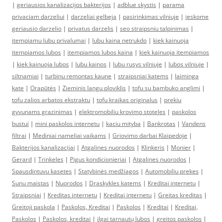
|
geriausios kanalizacijos bakterijos
|
adblue skystis
|
parama
privaciam darzeliui
|
darzeliai gelbeja
|
pasirinkimas vilniuje
|
ieskome
geriausio darzelio
|
privatus darzelis
|
seo straipsniu talpinimas
|
itempiamu lubu privalumai
|
lubu kaina netrukdo
|
kiek kainuoja
itempiamos lubos
|
itempiamos lubos kaina
|
kiek kainuoja itempiamos
|
kiek kainuoja lubos
|
lubu kainos
|
lubu rusys vilniuje
|
lubos vilniuje
|
siltnamiai
|
turbinu remontas kaune
|
straipsniai katems
|
laiminga
kate
|
Orapūtės
|
Zieminis langu ploviklis
|
tofu su bambuko anglimi
|
tofu zalios arbatos ekstraktu
|
tofu kraikas originalus
|
prekiu
gyvunams grazinimas
|
elektromobiliu krovimo stoteles
|
paskolos
bustui
|
mini paskolos internetu
|
kaciu mityba
|
Bankrotas
|
Vandens
filtrai
|
Mediniai nameliai vaikams
|
Griovimo darbai Klaipedoje
|
Bakterijos kanalizacijai
|
Atgalines nuorodos
|
Klinkeris
|
Monier
|
Gerard
|
Trinkeles
|
Pigus kondicionieriai
|
Atgalines nuorodos
|
Spausdintuvu kasetes
|
Statybinės medžiagos
|
Automobiliu prekes
|
Sunu maistas
|
Nuorodos
|
Draskykles katems
|
Kreditai internetu
|
Straipsniai
|
Kreditas internetu
|
Kreditai internetu
|
Greitas kreditas
|
Greitoji paskola
|
Paskolos, Kreditai
|
Paskolos
|
Kreditai
|
Kreditai,
Paskolos
|
Paskolos, kreditai
|
ilgai tarnautų lubos
|
greitos paskolos
|