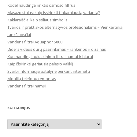
Kodėl naudinga rinktis osmoso filtrus
Masažo stalas: kaip išsirinkti tinkamiausią variantą?
Kaklaraiščiai kaip stiliaus simbolis
Tvarios ir praktiškos alternatyvos profesionalams – Vienkartiniai
rankšluosčiai
Vandens filtrai Aquaphor S800
Didelis vidaus durų pasirinkimas – rankenos ir dizainas
Kuo naudingi nukalkinimo filtrai namui ir biurui
Kaip išsirinkti geriausią pelėsio valiklį
Svarbi informacija patalyne perkant internetu
Mobilių telefonų remontas
Vandens filtrai namui
KATEGORIJOS
Kategorijos