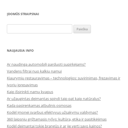
ĮDOMŪS STRAIPSNAI
Ieškoti:
NAUJAUSIA INFO
Ar naudinga automobilį parduoti supirkėjams?
Vandens filtrai nuo kalkių namui
Kiaurymių restauravimas – technologijos: suvirinimas, frezavimas ir
įvorių įpresavimas
Kaip išsirinkti namų kvapus
Ar užaugintas deimantas spindi taip pat kaip natūralus?
Kada pasirenkamas atbulinis osmosas
Kodėl įmonei svarbus efektyvus užsakymų valdymas?
360 laipsnių grįžtamasis ryšys: kultūra, etika ir pasitikėjimas
Kodėl deimantai tokie brangūs ir ar jie verti savo kainos?