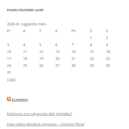
PASIKLYDUSIEMS LAIKE
2026 m. rugpjūčio mėn.
Pr
A
T
K
Pn
Š
S
1
2
3
4
5
6
7
8
9
10
11
12
13
14
15
16
17
18
19
20
21
22
23
24
25
26
27
28
29
30
31
« Vas
KLINKERIS
Kokiomis oro sąlygomis dėti trinkeles?
Kaip veikia atbulinis osmosas – osmoso filtrai