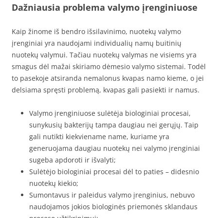
Dažniausia problema valymo įrenginiuose
Kaip žinome iš bendro išsilavinimo, nuotekų valymo
įrenginiai yra naudojami individualių namų buitinių
nuotekų valymui. Tačiau nuotekų valymas ne visiems yra
smagus dėl mažai skiriamo dėmesio valymo sistemai. Todėl
to pasekoje atsiranda nemalonus kvapas namo kieme, o jei
delsiama spręsti problemą, kvapas gali pasiekti ir namus.
Valymo įrenginiuose sulėtėja biologiniai procesai,
sunykusių bakterijų tampa daugiau nei gerųjų. Taip
gali nutikti kiekviename name, kuriame yra
generuojama daugiau nuotekų nei valymo įrenginiai
sugeba apdoroti ir išvalyti;
Sulėtėjo biologiniai procesai dėl to paties – didesnio
nuotekų kiekio;
Sumontavus ir paleidus valymo įrenginius, nebuvo
naudojamos jokios biologinės priemonės sklandaus