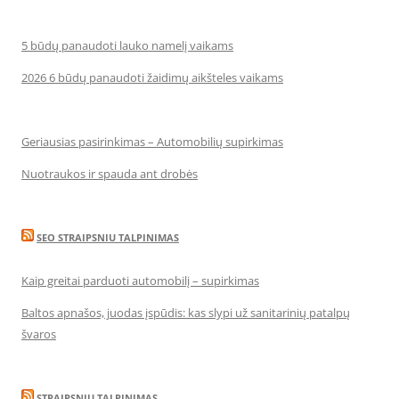
5 būdų panaudoti lauko namelį vaikams
2026 6 būdų panaudoti žaidimų aikšteles vaikams
Geriausias pasirinkimas – Automobilių supirkimas
Nuotraukos ir spauda ant drobės
SEO STRAIPSNIU TALPINIMAS
Kaip greitai parduoti automobilį – supirkimas
Baltos apnašos, juodas įspūdis: kas slypi už sanitarinių patalpų
švaros
STRAIPSNIU TALPINIMAS