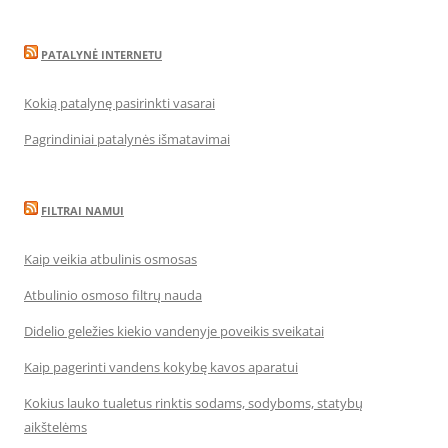
PATALYNĖ INTERNETU
Kokią patalynę pasirinkti vasarai
Pagrindiniai patalynės išmatavimai
FILTRAI NAMUI
Kaip veikia atbulinis osmosas
Atbulinio osmoso filtrų nauda
Didelio geležies kiekio vandenyje poveikis sveikatai
Kaip pagerinti vandens kokybę kavos aparatui
Kokius lauko tualetus rinktis sodams, sodyboms, statybų
aikštelėms