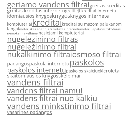
geriamo vandens filtrai
greitas kreditas
greitas kreditas internetu
greitieji kreditai internetu
knygos
idomiausios knygos
knygos internete
kreditai
kompiuteriai
kreditai su mazom palukanom
langai
moteriskas apatinis trikotazas internetu
moteru apatinis trikotazas
nesiojami kompiuteriai
nemokami skelbimai
nugelezinimo filtras
nugeležinimo filtrai
nukalkinimo filtrai
osmoso filtrai
paskolos
padangos
paskola internetu
paskolos internetu
roletai
paskolos skaiciuokle
skaitomiausios knygos
skelbimai
vandens filtrai
vandens filtrai namui
vandens filtrai nuo kalkiu
vandens minkstinimo filtrai
vasarines padangos