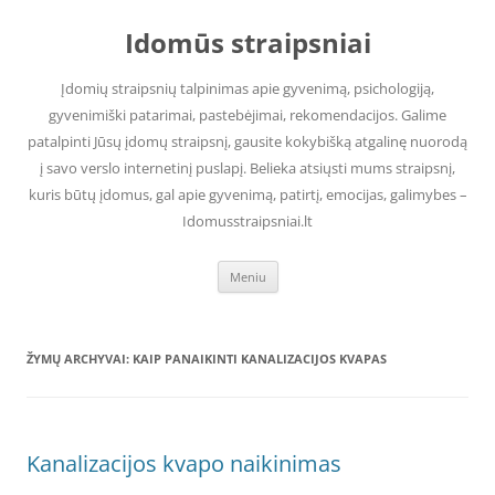
Pereiti
prie
Idomūs straipsniai
turinio
Įdomių straipsnių talpinimas apie gyvenimą, psichologiją,
gyvenimiški patarimai, pastebėjimai, rekomendacijos. Galime
patalpinti Jūsų įdomų straipsnį, gausite kokybišką atgalinę nuorodą
į savo verslo internetinį puslapį. Belieka atsiųsti mums straipsnį,
kuris būtų įdomus, gal apie gyvenimą, patirtį, emocijas, galimybes –
Idomusstraipsniai.lt
Meniu
ŽYMŲ ARCHYVAI:
KAIP PANAIKINTI KANALIZACIJOS KVAPAS
Kanalizacijos kvapo naikinimas