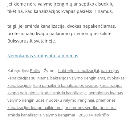
Jei kieme nėra valymo įrenginių ar septiko alsuoklių
tikėtina, kad kanalizacijos kvapas pasieks ir namus.
taigi, jei smirda kanalizacija, dvokas nepakenčiamas,
profesionalių kvapo naikinimo priemonių ieškokite
Buksvarus.lt svetainėje.
Nemokamas straipsniu talpinimas
Kategorijos:
Buitis
| Žymos:
bakterijos kanalizacijai
,
bakterijos
kanalizacijos suliniams
,
bakterijos valymo įrenginiams
,
dvokakas
kanalizacijoje
,
kaip panaikinti kanalizacijos kvapas
,
kanalizacijos
kvapo naikinimas
,
kodel smirda kanalizacija
,
nemalonus kvapas
valymo irenginiuose
,
nuoteku valymo irenginiai
,
priemones
kanalizacijos kvapo naikinimui
,
priemones septiku prieziurai
,
smirda kanalizacija
,
valymo irengimai
|
2020 14 lapkričio