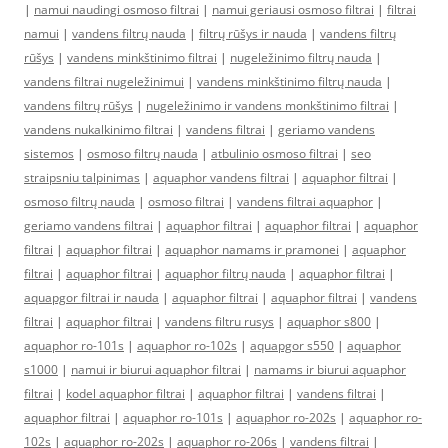
|
namui naudingi osmoso filtrai
|
namui geriausi osmoso filtrai
|
filtrai
namui
|
vandens filtrų nauda
|
filtrų rūšys ir nauda
|
vandens filtrų
rūšys
|
vandens minkštinimo filtrai
|
nugeležinimo filtrų nauda
|
vandens filtrai nugeležinimui
|
vandens minkštinimo filtrų nauda
|
vandens filtrų rūšys
|
nugeležinimo ir vandens monkštinimo filtrai
|
vandens nukalkinimo filtrai
|
vandens filtrai
|
geriamo vandens
sistemos
|
osmoso filtrų nauda
|
atbulinio osmoso filtrai
|
seo
straipsniu talpinimas
|
aquaphor vandens filtrai
|
aquaphor filtrai
|
osmoso filtrų nauda
|
osmoso filtrai
|
vandens filtrai aquaphor
|
geriamo vandens filtrai
|
aquaphor filtrai
|
aquaphor filtrai
|
aquaphor
filtrai
|
aquaphor filtrai
|
aquaphor namams ir pramonei
|
aquaphor
filtrai
|
aquaphor filtrai
|
aquaphor filtrų nauda
|
aquaphor filtrai
|
aquapgor filtrai ir nauda
|
aquaphor filtrai
|
aquaphor filtrai
|
vandens
filtrai
|
aquaphor filtrai
|
vandens filtru rusys
|
aquaphor s800
|
aquaphor ro-101s
|
aquaphor ro-102s
|
aquapgor s550
|
aquaphor
s1000
|
namui ir biurui aquaphor filtrai
|
namams ir biurui aquaphor
filtrai
|
kodel aquaphor filtrai
|
aquaphor filtrai
|
vandens filtrai
|
aquaphor filtrai
|
aquaphor ro-101s
|
aquaphor ro-202s
|
aquaphor ro-
102s
|
aquaphor ro-202s
|
aquaphor ro-206s
|
vandens filtrai
|