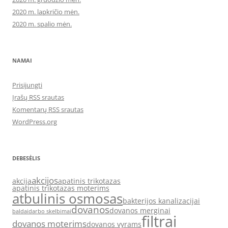
2020 m. lapkričio mėn.
2020 m. spalio mėn.
NAMAI
Prisijungti
Įrašų RSS srautas
Komentarų RSS srautas
WordPress.org
DEBESĖLIS
akcijos
akcija
apatinis trikotazas
apatinis trikotazas moterims
atbulinis osmosas
bakterijos kanalizacijai
dovanos
dovanos merginai
baldai
darbo skelbimai
filtrai
dovanos moterims
dovanos vyrams