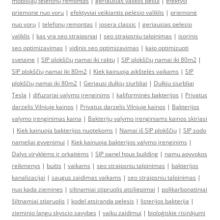
mobiliųjų telefonų remontas
|
geriausias valiklis peliui
|
efektyvi
priemone nuo voru
|
efektyviai veikiantis pelėsio valiklis
|
priemonė
nuo vorų
|
telefonų remontas
|
josera classic
|
geriausias pelesio
valiklis
|
kas yra seo straipsniai
|
seo straipsniu talpinimas
|
isorinis
seo optimizavimas
|
vidinis seo optimizavimas
|
kaip optimizuoti
svetaine
|
SIP plokščių namai iki raktų
|
SIP plokščių namai iki 80m2
|
SIP plokščių namai iki 80m2
|
Kiek kainuoja aikštelės vaikams
|
SIP
plokščių namai iki 80m2
|
Geriausi dulkių siurbliai
|
Dulkiu siurbliai
Tesla
|
difuzoriai valymo įrenginims
|
kaliforminės bakterijos
|
Privatus
darzelis Vilniuje kainos
|
Privatus darzelis Vilniuje kainos
|
Bakterijos
valymo įrenginimas kaina
|
Bakterijų valymo įrenginiams kainos skiriasi
|
Kiek kainuoja bakterijos nuotekoms
|
Namai iš SIP plokščių
|
SIP sodo
nameliai gyvenimui
|
Kiek kainuoja bakterijos valymo įrenginims
|
Dalys viryklėms ir orkaitėms
|
SIP panel hous building
|
namu apyvokos
reikmenys
|
buitis
|
vaikams
|
seo straipsniu talpinimas
|
bakterijos
kanalizacijai
|
saugus zaidimas vaikams
|
seo straipsniu talpinimas
|
nuo kada ziemines
|
siltnamiai stipruolis atsiliepimai
|
polikarbonatiniai
šiltnamiai stipruolis
|
kodel atsiranda pelesis
|
listerijos bakterija
|
zieminio langu skyscio savybes
|
vaiku zaidimui
|
bioloģiskie risinājumi