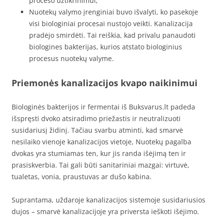
proceso užtikrinimui;
Nuotekų valymo įrenginiai buvo išvalyti, ko pasekoje
visi biologiniai procesai nustojo veikti. Kanalizacija
pradėjo smirdėti. Tai reiškia, kad privalu panaudoti
biologines bakterijas, kurios atstato biologinius
procesus nuotekų valyme.
Priemonės kanalizacijos kvapo naikinimui
Biologinės bakterijos ir fermentai iš Buksvarus.lt padeda
išspręsti dvoko atsiradimo priežastis ir neutralizuoti
susidariusį židinį. Tačiau svarbu atminti, kad smarvė
nesilaiko vienoje kanalizacijos vietoje, Nuotekų pagalba
dvokas yra stumiamas ten, kur jis randa išėjimą ten ir
prasiskverbia. Tai gali būti sanitariniai mazgai: virtuvė,
tualetas, vonia, praustuvas ar dušo kabina.
Suprantama, uždaroje kanalizacijos sistemoje susidariusios
dujos – smarvė kanalizacijoje yra priversta ieškoti išėjimo.