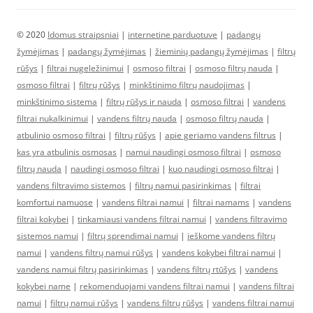
© 2020
Idomus straipsniai
|
internetine parduotuve
|
padangų
žymėjimas
|
padangų žymėjimas
|
žieminių padangų žymėjimas
|
filtrų
rūšys
|
filtrai nugeležinimui
|
osmoso filtrai
|
osmoso filtrų nauda
|
osmoso filtrai
|
filtrų rūšys
|
minkštinimo filtrų naudojimas
|
minkštinimo sistema
|
filtrų rūšys ir nauda
|
osmoso filtrai
|
vandens
filtrai nukalkinimui
|
vandens filtrų nauda
|
osmoso filtrų nauda
|
atbulinio osmoso filtrai
|
filtrų rūšys
|
apie geriamo vandens filtrus
|
kas yra atbulinis osmosas
|
namui naudingi osmoso filtrai
|
osmoso
filtrų nauda
|
naudingi osmoso filtrai
|
kuo naudingi osmoso filtrai
|
vandens filtravimo sistemos
|
filtrų namui pasirinkimas
|
filtrai
komfortui namuose
|
vandens filtrai namui
|
filtrai namams
|
vandens
filtrai kokybei
|
tinkamiausi vandens filtrai namui
|
vandens filtravimo
sistemos namui
|
filtrų sprendimai namui
|
ieškome vandens filtrų
namui
|
vandens filtrų namui rūšys
|
vandens kokybei filtrai namui
|
vandens namui filtrų pasirinkimas
|
vandens filtrų rtūšys
|
vandens
kokybei name
|
rekomenduojami vandens filtrai namui
|
vandens filtrai
namui
|
filtrų namui rūšys
|
vandens filtrų rūšys
|
vandens filtrai namui