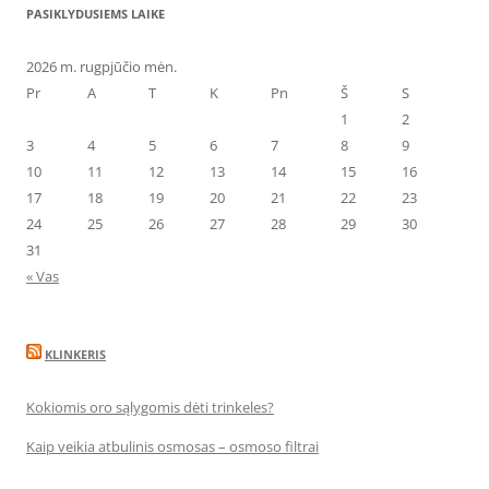
PASIKLYDUSIEMS LAIKE
2026 m. rugpjūčio mėn.
Pr
A
T
K
Pn
Š
S
1
2
3
4
5
6
7
8
9
10
11
12
13
14
15
16
17
18
19
20
21
22
23
24
25
26
27
28
29
30
31
« Vas
KLINKERIS
Kokiomis oro sąlygomis dėti trinkeles?
Kaip veikia atbulinis osmosas – osmoso filtrai