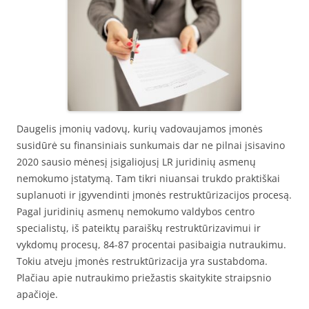
Daugelis įmonių vadovų, kurių vadovaujamos įmonės
susidūrė su finansiniais sunkumais dar ne pilnai įsisavino
2020 sausio mėnesį įsigaliojusį LR juridinių asmenų
nemokumo įstatymą. Tam tikri niuansai trukdo praktiškai
suplanuoti ir įgyvendinti įmonės restruktūrizacijos procesą.
Pagal juridinių asmenų nemokumo valdybos centro
specialistų, iš pateiktų paraiškų restruktūrizavimui ir
vykdomų procesų, 84-87 procentai pasibaigia nutraukimu.
Tokiu atveju įmonės restruktūrizacija yra sustabdoma.
Plačiau apie nutraukimo priežastis skaitykite straipsnio
apačioje.