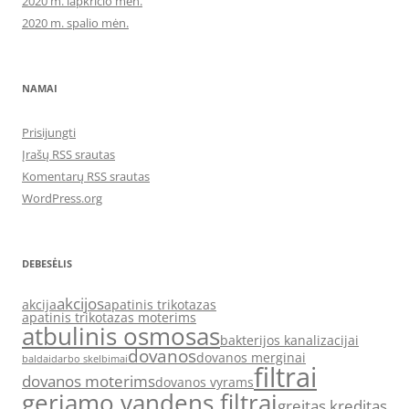
2020 m. lapkričio mėn.
2020 m. spalio mėn.
NAMAI
Prisijungti
Įrašų RSS srautas
Komentarų RSS srautas
WordPress.org
DEBESĖLIS
akcijos
akcija
apatinis trikotazas
apatinis trikotazas moterims
atbulinis osmosas
bakterijos kanalizacijai
dovanos
dovanos merginai
baldai
darbo skelbimai
filtrai
dovanos moterims
dovanos vyrams
geriamo vandens filtrai
greitas kreditas