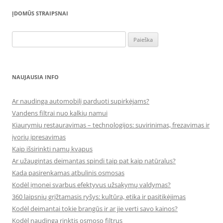
ĮDOMŪS STRAIPSNAI
Ieškoti:
NAUJAUSIA INFO
Ar naudinga automobilį parduoti supirkėjams?
Vandens filtrai nuo kalkių namui
Kiaurymių restauravimas – technologijos: suvirinimas, frezavimas ir
įvorių įpresavimas
Kaip išsirinkti namų kvapus
Ar užaugintas deimantas spindi taip pat kaip natūralus?
Kada pasirenkamas atbulinis osmosas
Kodėl įmonei svarbus efektyvus užsakymų valdymas?
360 laipsnių grįžtamasis ryšys: kultūra, etika ir pasitikėjimas
Kodėl deimantai tokie brangūs ir ar jie verti savo kainos?
Kodėl naudinga rinktis osmoso filtrus