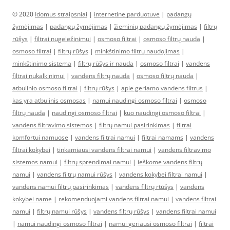
© 2020
Idomus straipsniai
|
internetine parduotuve
|
padangų
žymėjimas
|
padangų žymėjimas
|
žieminių padangų žymėjimas
|
filtrų
rūšys
|
filtrai nugeležinimui
|
osmoso filtrai
|
osmoso filtrų nauda
|
osmoso filtrai
|
filtrų rūšys
|
minkštinimo filtrų naudojimas
|
minkštinimo sistema
|
filtrų rūšys ir nauda
|
osmoso filtrai
|
vandens
filtrai nukalkinimui
|
vandens filtrų nauda
|
osmoso filtrų nauda
|
atbulinio osmoso filtrai
|
filtrų rūšys
|
apie geriamo vandens filtrus
|
kas yra atbulinis osmosas
|
namui naudingi osmoso filtrai
|
osmoso
filtrų nauda
|
naudingi osmoso filtrai
|
kuo naudingi osmoso filtrai
|
vandens filtravimo sistemos
|
filtrų namui pasirinkimas
|
filtrai
komfortui namuose
|
vandens filtrai namui
|
filtrai namams
|
vandens
filtrai kokybei
|
tinkamiausi vandens filtrai namui
|
vandens filtravimo
sistemos namui
|
filtrų sprendimai namui
|
ieškome vandens filtrų
namui
|
vandens filtrų namui rūšys
|
vandens kokybei filtrai namui
|
vandens namui filtrų pasirinkimas
|
vandens filtrų rtūšys
|
vandens
kokybei name
|
rekomenduojami vandens filtrai namui
|
vandens filtrai
namui
|
filtrų namui rūšys
|
vandens filtrų rūšys
|
vandens filtrai namui
|
namui naudingi osmoso filtrai
|
namui geriausi osmoso filtrai
|
filtrai