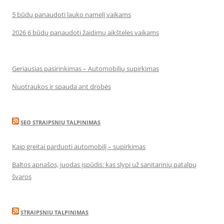
5 būdų panaudoti lauko namelį vaikams
2026 6 būdų panaudoti žaidimų aikšteles vaikams
Geriausias pasirinkimas – Automobilių supirkimas
Nuotraukos ir spauda ant drobės
SEO STRAIPSNIU TALPINIMAS
Kaip greitai parduoti automobilį – supirkimas
Baltos apnašos, juodas įspūdis: kas slypi už sanitarinių patalpų
švaros
STRAIPSNIU TALPINIMAS