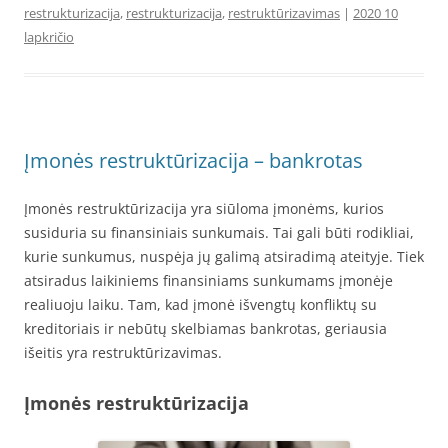
restrukturizacija
,
restrukturizacija
,
restruktūrizavimas
|
2020 10
lapkričio
Įmonės restruktūrizacija – bankrotas
Įmonės restruktūrizacija yra siūloma įmonėms, kurios
susiduria su finansiniais sunkumais. Tai gali būti rodikliai,
kurie sunkumus, nuspėja jų galimą atsiradimą ateityje. Tiek
atsiradus laikiniems finansiniams sunkumams įmonėje
realiuoju laiku. Tam, kad įmonė išvengtų konfliktų su
kreditoriais ir nebūtų skelbiamas bankrotas, geriausia
išeitis yra restruktūrizavimas.
Įmonės restruktūrizacija