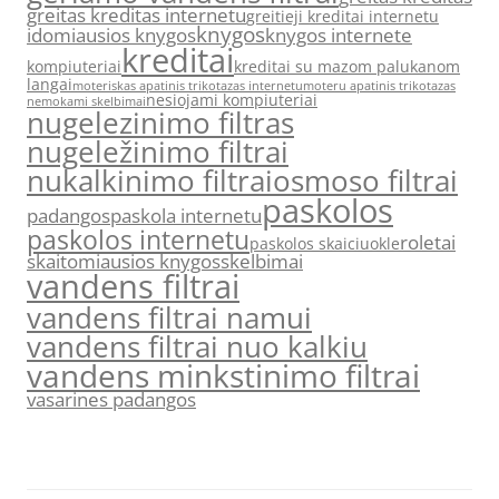
greitas kreditas internetu
greitieji kreditai internetu
knygos
idomiausios knygos
knygos internete
kreditai
kompiuteriai
kreditai su mazom palukanom
langai
moteriskas apatinis trikotazas internetu
moteru apatinis trikotazas
nesiojami kompiuteriai
nemokami skelbimai
nugelezinimo filtras
nugeležinimo filtrai
nukalkinimo filtrai
osmoso filtrai
paskolos
padangos
paskola internetu
paskolos internetu
roletai
paskolos skaiciuokle
skaitomiausios knygos
skelbimai
vandens filtrai
vandens filtrai namui
vandens filtrai nuo kalkiu
vandens minkstinimo filtrai
vasarines padangos