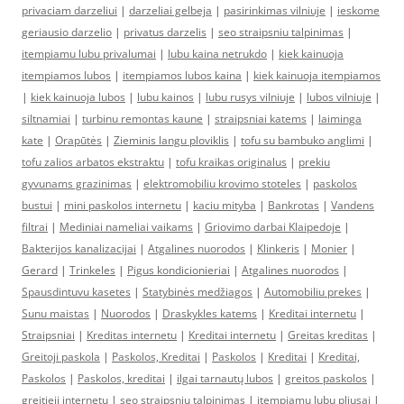
privaciam darzeliui
|
darzeliai gelbeja
|
pasirinkimas vilniuje
|
ieskome
geriausio darzelio
|
privatus darzelis
|
seo straipsniu talpinimas
|
itempiamu lubu privalumai
|
lubu kaina netrukdo
|
kiek kainuoja
itempiamos lubos
|
itempiamos lubos kaina
|
kiek kainuoja itempiamos
|
kiek kainuoja lubos
|
lubu kainos
|
lubu rusys vilniuje
|
lubos vilniuje
|
siltnamiai
|
turbinu remontas kaune
|
straipsniai katems
|
laiminga
kate
|
Orapūtės
|
Zieminis langu ploviklis
|
tofu su bambuko anglimi
|
tofu zalios arbatos ekstraktu
|
tofu kraikas originalus
|
prekiu
gyvunams grazinimas
|
elektromobiliu krovimo stoteles
|
paskolos
bustui
|
mini paskolos internetu
|
kaciu mityba
|
Bankrotas
|
Vandens
filtrai
|
Mediniai nameliai vaikams
|
Griovimo darbai Klaipedoje
|
Bakterijos kanalizacijai
|
Atgalines nuorodos
|
Klinkeris
|
Monier
|
Gerard
|
Trinkeles
|
Pigus kondicionieriai
|
Atgalines nuorodos
|
Spausdintuvu kasetes
|
Statybinės medžiagos
|
Automobiliu prekes
|
Sunu maistas
|
Nuorodos
|
Draskykles katems
|
Kreditai internetu
|
Straipsniai
|
Kreditas internetu
|
Kreditai internetu
|
Greitas kreditas
|
Greitoji paskola
|
Paskolos, Kreditai
|
Paskolos
|
Kreditai
|
Kreditai,
Paskolos
|
Paskolos, kreditai
|
ilgai tarnautų lubos
|
greitos paskolos
|
greitieji internetu
|
seo straipsniu talpinimas
|
įtempiamų lubų pliusai
|