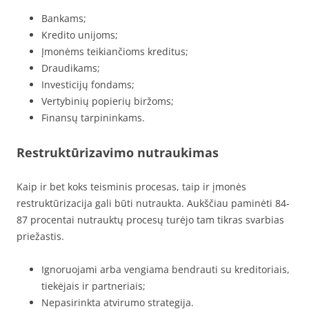
Bankams;
Kredito unijoms;
Įmonėms teikiančioms kreditus;
Draudikams;
Investicijų fondams;
Vertybinių popierių biržoms;
Finansų tarpininkams.
Restruktūrizavimo nutraukimas
Kaip ir bet koks teisminis procesas, taip ir įmonės
restruktūrizacija gali būti nutraukta. Aukščiau paminėti 84-
87 procentai nutrauktų procesų turėjo tam tikras svarbias
priežastis.
Ignoruojami arba vengiama bendrauti su kreditoriais,
tiekėjais ir partneriais;
Nepasirinkta atvirumo strategija.