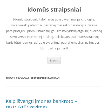
Pereiti
prie
Idomūs straipsniai
turinio
Įdomių straipsnių talpinimas apie gyvenimą, psichologiją,
gyvenimiški patarimai, pastebėjimai, rekomendacijos. Galime
patalpinti Jūsų įdomų straipsnį, gausite kokybišką atgalinę nuorodą
į savo verslo internetinį puslapį. Belieka atsiųsti mums straipsnį,
kuris būtų įdomus, gal apie gyvenimą, patirtį, emocijas, galimybes –
Idomusstraipsniai.lt
Meniu
TEMOS ARCHYVAI:
RESTRUKTŪRIZAVIMAS
Kaip išvengti įmonės bankroto –
restruktūrizavimas