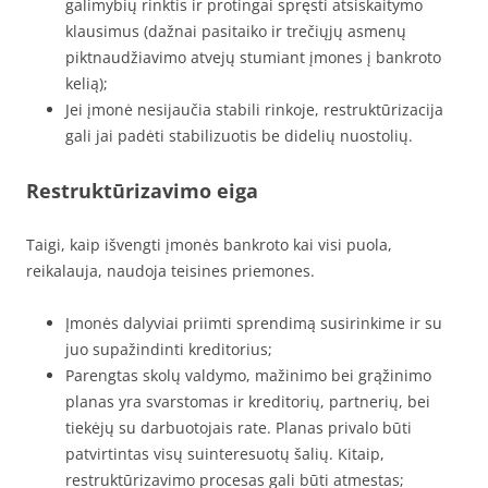
galimybių rinktis ir protingai spręsti atsiskaitymo
klausimus (dažnai pasitaiko ir trečiųjų asmenų
piktnaudžiavimo atvejų stumiant įmones į bankroto
kelią);
Jei įmonė nesijaučia stabili rinkoje, restruktūrizacija
gali jai padėti stabilizuotis be didelių nuostolių.
Restruktūrizavimo eiga
Taigi, kaip išvengti įmonės bankroto kai visi puola,
reikalauja, naudoja teisines priemones.
Įmonės dalyviai priimti sprendimą susirinkime ir su
juo supažindinti kreditorius;
Parengtas skolų valdymo, mažinimo bei grąžinimo
planas yra svarstomas ir kreditorių, partnerių, bei
tiekėjų su darbuotojais rate. Planas privalo būti
patvirtintas visų suinteresuotų šalių. Kitaip,
restruktūrizavimo procesas gali būti atmestas;