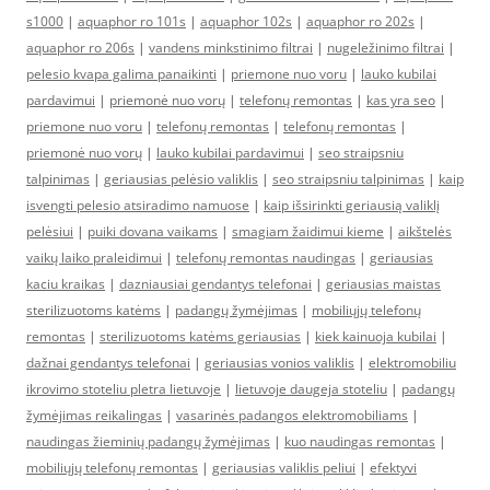
s1000
|
aquaphor ro 101s
|
aquaphor 102s
|
aquaphor ro 202s
|
aquaphor ro 206s
|
vandens minkstinimo filtrai
|
nugeležinimo filtrai
|
pelesio kvapa galima panaikinti
|
priemone nuo voru
|
lauko kubilai
pardavimui
|
priemonė nuo vorų
|
telefonų remontas
|
kas yra seo
|
priemone nuo voru
|
telefonų remontas
|
telefonų remontas
|
priemonė nuo vorų
|
lauko kubilai pardavimui
|
seo straipsniu
talpinimas
|
geriausias pelėsio valiklis
|
seo straipsniu talpinimas
|
kaip
isvengti pelesio atsiradimo namuose
|
kaip išsirinkti geriausią valiklį
pelėsiui
|
puiki dovana vaikams
|
smagiam žaidimui kieme
|
aikštelės
vaikų laiko praleidimui
|
telefonų remontas naudingas
|
geriausias
kaciu kraikas
|
dazniausiai gendantys telefonai
|
geriausias maistas
sterilizuotoms katėms
|
padangų žymėjimas
|
mobiliųjų telefonų
remontas
|
sterilizuotoms katėms geriausias
|
kiek kainuoja kubilai
|
dažnai gendantys telefonai
|
geriausias vonios valiklis
|
elektromobiliu
ikrovimo stoteliu pletra lietuvoje
|
lietuvoje daugeja stoteliu
|
padangų
žymėjimas reikalingas
|
vasarinės padangos elektromobiliams
|
naudingas žieminių padangų žymėjimas
|
kuo naudingas remontas
|
mobiliųjų telefonų remontas
|
geriausias valiklis peliui
|
efektyvi