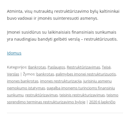
Atminta, visų nutrauktų restruktūrizavimo bylų kaltininkai
buvo vadovai ir įmonės suinteresuoti asmenys.
Įmonei susidūrus su laikinaisiais finansiniais sunkumais
yra naudingiau bandyti gelbėti verslą – restruktūrizuotis.
Idomus
Kategorijos:
Bankrotas
,
Paslaugos
,
Restruktūrizavimas
,
Teisė
,
Verslas
| Žymos:
bankrotas
,
galimybes imonei restrukturizuotis
,
imones bankrotas
,
imones restrukturizacija
,
jurisiniu asmenu
nemokumo istatymas
,
pagalba imonems turincioms finansiniu
sunkumu
,
restruktūrizavimas
,
teisinis restrukturizavimas
,
teismo
sprendimo terminas restrukturizavimo byloje
|
2020 6 lapkričio