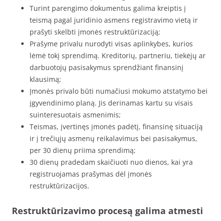
Turint parengimo dokumentus galima kreiptis į
teismą pagal juridinio asmens registravimo vietą ir
prašyti skelbti įmonės restruktūrizaciją;
Prašyme privalu nurodyti visas aplinkybes, kurios
lėmė tokį sprendimą. Kreditorių, partneriu, tiekėjų ar
darbuotojų pasisakymus sprendžiant finansinį
klausimą;
Įmonės privalo būti numačiusi mokumo atstatymo bei
įgyvendinimo planą. Jis derinamas kartu su visais
suinteresuotais asmenimis;
Teismas, įvertinęs įmonės padėtį, finansinę situaciją
ir į trečiųjų asmenų reikalavimus bei pasisakymus,
per 30 dienų priima sprendimą;
30 dienų pradedam skaičiuoti nuo dienos, kai yra
registruojamas prašymas dėl įmonės
restruktūrizacijos.
Restruktūrizavimo procesą galima atmesti