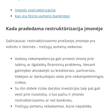
Įmonės restruktūrizacija
;
Kas yra fizinio asmens bankrotas
;
Kada pradedama restruktūrizacija įmonėje
Dažniausiai, restruktūrizavimo priežastys įmonėje yra
vidinės ir išorinės – trečiųjų asmenų veiksmai.
Vadovų nekompetencija gali privesti įmonę prie
laikinų ar ilgalaikių finansinių problemų. Nesant
galimybei atsiskaityti su kreditoriais, partneriais,
tiekėjais ar darbuotojais veda prie nekompetentingos
rizikos;
Su itin didele rizika darytos investicijos taip pat gali
vesti prie nuostolių, o tuo pačiu ir įmonės
restruktūrizavimu ar net bankrotu;
Trečiųjų asmenų reikalavimai, kurie nepalieka