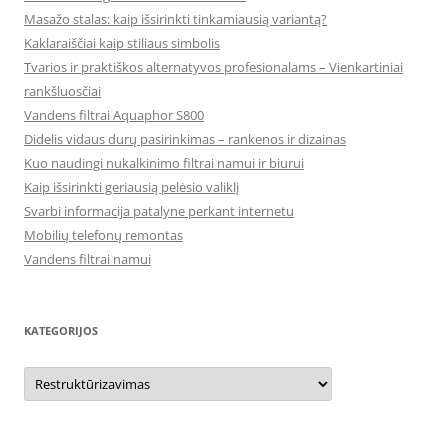
Masažo stalas: kaip išsirinkti tinkamiausią variantą?
Kaklaraiščiai kaip stiliaus simbolis
Tvarios ir praktiškos alternatyvos profesionalams – Vienkartiniai
rankšluosčiai
Vandens filtrai Aquaphor S800
Didelis vidaus durų pasirinkimas – rankenos ir dizainas
Kuo naudingi nukalkinimo filtrai namui ir biurui
Kaip išsirinkti geriausią pelėsio valiklį
Svarbi informacija patalyne perkant internetu
Mobilių telefonų remontas
Vandens filtrai namui
KATEGORIJOS
Kategorijos