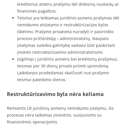
kreditorius atskiru prašymu dėl didesnių nuolaidų ar
finansinės pagalbos;
Teismui yra teikiamas juridinio asmens prašymas dėl
nemokumo atstatymo ir restruktūrizacijos bylos
iškėlimo. Prašyme privaloma nurodyti ir pasirinkto
proceso prižiūrėtoją – administratorių. Naujasis
įstatymas suteikia galimybę vadovui būti paskirtam
įmonės restruktūrizavimo administratoriumi;
Įsigilinęs į juridinio asmens bei kreditorių prašymus,
teismas per 30 dienų privalo priimti sprendimą.
Laikotarpis pradedamas skaičiuoti nuo prašymo
teismui pateikimo dienos.
Restruktūrizavimo byla nėra keliama
Remiantis LR juridinių asmenų nemokumo įstatymu, šis
procesas nėra taikomas įmonėms, susijusioms su
finansinėmis operacijomis.