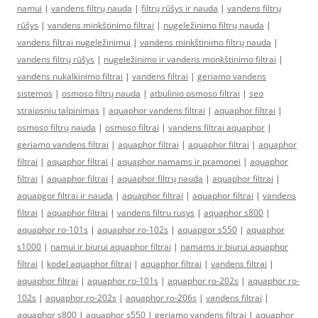
namui
|
vandens filtrų nauda
|
filtrų rūšys ir nauda
|
vandens filtrų
rūšys
|
vandens minkštinimo filtrai
|
nugeležinimo filtrų nauda
|
vandens filtrai nugeležinimui
|
vandens minkštinimo filtrų nauda
|
vandens filtrų rūšys
|
nugeležinimo ir vandens monkštinimo filtrai
|
vandens nukalkinimo filtrai
|
vandens filtrai
|
geriamo vandens
sistemos
|
osmoso filtrų nauda
|
atbulinio osmoso filtrai
|
seo
straipsniu talpinimas
|
aquaphor vandens filtrai
|
aquaphor filtrai
|
osmoso filtrų nauda
|
osmoso filtrai
|
vandens filtrai aquaphor
|
geriamo vandens filtrai
|
aquaphor filtrai
|
aquaphor filtrai
|
aquaphor
filtrai
|
aquaphor filtrai
|
aquaphor namams ir pramonei
|
aquaphor
filtrai
|
aquaphor filtrai
|
aquaphor filtrų nauda
|
aquaphor filtrai
|
aquapgor filtrai ir nauda
|
aquaphor filtrai
|
aquaphor filtrai
|
vandens
filtrai
|
aquaphor filtrai
|
vandens filtru rusys
|
aquaphor s800
|
aquaphor ro-101s
|
aquaphor ro-102s
|
aquapgor s550
|
aquaphor
s1000
|
namui ir biurui aquaphor filtrai
|
namams ir biurui aquaphor
filtrai
|
kodel aquaphor filtrai
|
aquaphor filtrai
|
vandens filtrai
|
aquaphor filtrai
|
aquaphor ro-101s
|
aquaphor ro-202s
|
aquaphor ro-
102s
|
aquaphor ro-202s
|
aquaphor ro-206s
|
vandens filtrai
|
aquaphor s800
|
aquaphor s550
|
geriamo vandens filtrai
|
aquaphor