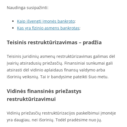
Naudinga susipažinti:
Kaip išvengti įmonės bankroto
;
Kas yra fizinio asmens bankrotas
;
Teisinis restruktūrizavimas – pradžia
Teisinis juridinių asmenų restruktūrizavimas galimas dėl
įvairių atsiradusių priežasčių. Finansiniai sunkumai gali
atsirasti dėl vidinio aplaidaus finansų valdymo arba
išorinių veiksnių. Tai ir bandysime pateikti šiuo metu.
Vidinės finansinės priežastys
restruktūrizavimui
Vidinių priežasčių restruktūrizacijos paskelbimui įmonėje
yra daugiau, nei išorinių. Todėl pradėsime nuo jų.