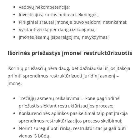
Vadovų nekompetencija;
Investicijos, kurios nebuvo sėkmingos;
Piniginiai srautai įmonėje buvo valdomi netinkamai;
Vykdant veiklą per daug rizikuojama;
Įmonės esamų įsipareigojimų nevykdymas;
Išorinės priežastys įmonei restruktūrizuotis
Išorinių priežasčių nėra daug, bet dažniausiai ir jos įtakoja
priimti sprendimus restruktūrizuoti juridinį asmenį –
įmonę.
Trečiųjų asmenų reikalavimai – kone pagrindinė
priežastis siekiant restruktūrizacijos proceso;
Konkurencinės aplinkos pasikeitimai taip pat įtakoja
sprendimus restruktūrizacijos proceso skelbimui;
Norint sureguliuoti rinką, restruktūrizacija gali būti
vienas iš būdų.