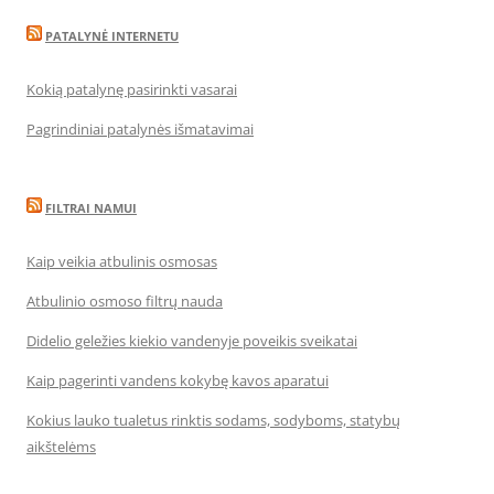
PATALYNĖ INTERNETU
Kokią patalynę pasirinkti vasarai
Pagrindiniai patalynės išmatavimai
FILTRAI NAMUI
Kaip veikia atbulinis osmosas
Atbulinio osmoso filtrų nauda
Didelio geležies kiekio vandenyje poveikis sveikatai
Kaip pagerinti vandens kokybę kavos aparatui
Kokius lauko tualetus rinktis sodams, sodyboms, statybų
aikštelėms