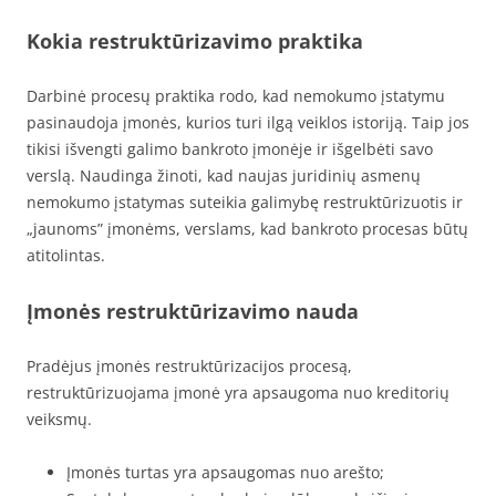
Kokia restruktūrizavimo praktika
Darbinė procesų praktika rodo, kad nemokumo įstatymu
pasinaudoja įmonės, kurios turi ilgą veiklos istoriją. Taip jos
tikisi išvengti galimo bankroto įmonėje ir išgelbėti savo
verslą. Naudinga žinoti, kad naujas juridinių asmenų
nemokumo įstatymas suteikia galimybę restruktūrizuotis ir
„jaunoms” įmonėms, verslams, kad bankroto procesas būtų
atitolintas.
Įmonės restruktūrizavimo nauda
Pradėjus įmonės restruktūrizacijos procesą,
restruktūrizuojama įmonė yra apsaugoma nuo kreditorių
veiksmų.
Įmonės turtas yra apsaugomas nuo arešto;