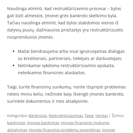
Naudinga atminti, kad restruktūrizavimo procesai – bylos
gali būti atmestos. Įmonei grės bankroto skelbimo byla.
Tačiau naudinga atminti, kad bylos stabdomos vienos iš
dalyvių pusių. dažniausios priežastys yra restruktūrizuotis
nusprendusios įmonės.
Mažai bendraujama arba visai ignoruojamas dialogas
su kreditoriais, partneriais, tiekėjais ar darbuotojais;
Netinkamai vykdoma restruktūrizavimo apskaita,
neteikiamos finansinės ataskaitos.
Taigi, turite finansinių sunkumų, norite išspręsti problemas
neteis miniu keliu, nežinote kaip išvengti įmonės bankroto,
surinkite dokumentus ir mes atsakysime.
Kategorijos:
Bankrotas
,
Restruktūrizavimas
,
Teisė
,
Verslas
| Žymos:
bankrotas
,
imones bankrotas
,
imones finansinio mokumo
atstatymas
,
imones finansiniu problemu sprendimas
,
imones