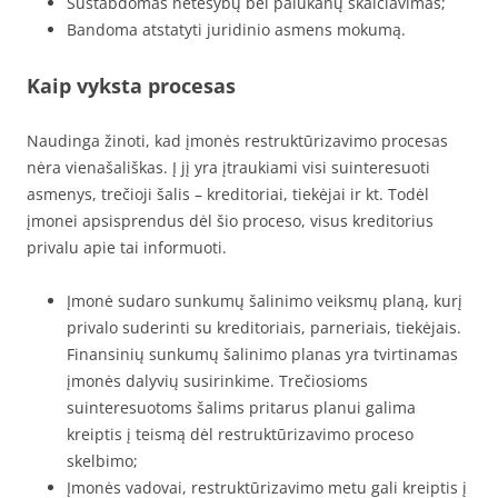
Sustabdomas netesybų bei palūkanų skaičiavimas;
Bandoma atstatyti juridinio asmens mokumą.
Kaip vyksta procesas
Naudinga žinoti, kad įmonės restruktūrizavimo procesas
nėra vienašališkas. Į jį yra įtraukiami visi suinteresuoti
asmenys, trečioji šalis – kreditoriai, tiekėjai ir kt. Todėl
įmonei apsisprendus dėl šio proceso, visus kreditorius
privalu apie tai informuoti.
Įmonė sudaro sunkumų šalinimo veiksmų planą, kurį
privalo suderinti su kreditoriais, parneriais, tiekėjais.
Finansinių sunkumų šalinimo planas yra tvirtinamas
įmonės dalyvių susirinkime. Trečiosioms
suinteresuotoms šalims pritarus planui galima
kreiptis į teismą dėl restruktūrizavimo proceso
skelbimo;
Įmonės vadovai, restruktūrizavimo metu gali kreiptis į