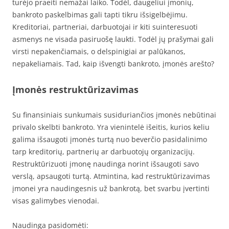
turėjo praeiti nemažai laiko. Todėl, daugeliui įmonių,
bankroto paskelbimas gali tapti tikru išsigelbėjimu.
Kreditoriai, partneriai, darbuotojai ir kiti suinteresuoti
asmenys ne visada pasiruošę laukti. Todėl jų prašymai gali
virsti nepakenčiamais, o delspinigiai ar palūkanos,
nepakeliamais. Tad, kaip išvengti bankroto, įmonės arešto?
Įmonės restruktūrizavimas
Su finansiniais sunkumais susiduriančios įmonės nebūtinai
privalo skelbti bankroto. Yra vienintelė išeitis, kurios keliu
galima išsaugoti įmonės turtą nuo beverčio pasidalinimo
tarp kreditorių, partnerių ar darbuotojų organizacijų.
Restruktūrizuoti įmonę naudinga norint išsaugoti savo
verslą, apsaugoti turtą. Atmintina, kad restruktūrizavimas
įmonei yra naudingesnis už bankrotą, bet svarbu įvertinti
visas galimybes vienodai.
Naudinga pasidomėti: