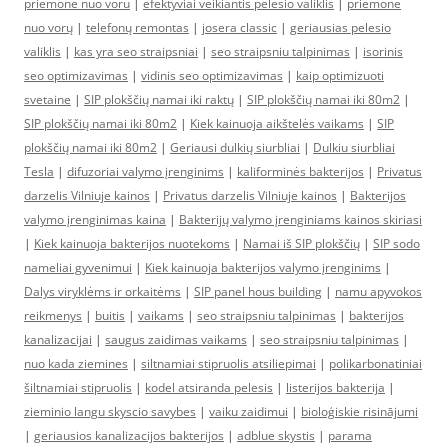
priemone nuo voru
|
efektyviai veikiantis pelėsio valiklis
|
priemonė
nuo vorų
|
telefonų remontas
|
josera classic
|
geriausias pelesio
valiklis
|
kas yra seo straipsniai
|
seo straipsniu talpinimas
|
isorinis
seo optimizavimas
|
vidinis seo optimizavimas
|
kaip optimizuoti
svetaine
|
SIP plokščių namai iki raktų
|
SIP plokščių namai iki 80m2
|
SIP plokščių namai iki 80m2
|
Kiek kainuoja aikštelės vaikams
|
SIP
plokščių namai iki 80m2
|
Geriausi dulkių siurbliai
|
Dulkiu siurbliai
Tesla
|
difuzoriai valymo įrenginims
|
kaliforminės bakterijos
|
Privatus
darzelis Vilniuje kainos
|
Privatus darzelis Vilniuje kainos
|
Bakterijos
valymo įrenginimas kaina
|
Bakterijų valymo įrenginiams kainos skiriasi
|
Kiek kainuoja bakterijos nuotekoms
|
Namai iš SIP plokščių
|
SIP sodo
nameliai gyvenimui
|
Kiek kainuoja bakterijos valymo įrenginims
|
Dalys viryklėms ir orkaitėms
|
SIP panel hous building
|
namu apyvokos
reikmenys
|
buitis
|
vaikams
|
seo straipsniu talpinimas
|
bakterijos
kanalizacijai
|
saugus zaidimas vaikams
|
seo straipsniu talpinimas
|
nuo kada ziemines
|
siltnamiai stipruolis atsiliepimai
|
polikarbonatiniai
šiltnamiai stipruolis
|
kodel atsiranda pelesis
|
listerijos bakterija
|
zieminio langu skyscio savybes
|
vaiku zaidimui
|
bioloģiskie risinājumi
|
geriausios kanalizacijos bakterijos
|
adblue skystis
|
parama