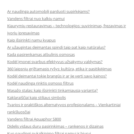
Ar naudinga automobilį parduoti supirkėjams?
Vandens filtrai nuo kalkių namui
Kiaurymių restauravimas – technologijos: suvirinimas, frezavimas ir
įvorių įpresavimas
Kaip išsirinkti namų kvapus
Ar užaugintas deimantas spindi taip pat kaip natūralus?
Kada pasirenkamas atbulinis osmosas
Kodėl įmonei svarbus efektyvus užsakymų valdymas?
360 laipsnių grįžtamasis ryšys: kultūra, etika ir pasitikėjimas
Kodėl deimantai tokie brangūs ir ar jie verti savo kainos?
Kodėl naudinga rinktis osmoso filtrus
Masažo stalas: kaip išsirinkti tinkamiausią variantą?
Kaklaraiščiai kaip stiliaus simbolis
Tvarios ir praktiškos alternatyvos profesionalams – Vienkartiniai
rankšluosčiai
Vandens filtrai Aquaphor S800
Didelis vidaus durų pasirinkimas – rankenos ir dizainas
Kuo naudingi nukalkinimo filtrai namui ir biurui