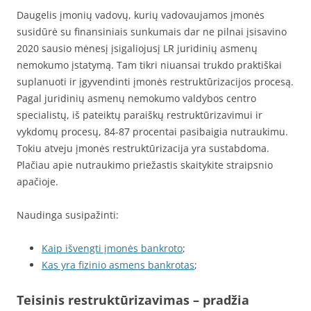
Daugelis įmonių vadovų, kurių vadovaujamos įmonės
susidūrė su finansiniais sunkumais dar ne pilnai įsisavino
2020 sausio mėnesį įsigaliojusį LR juridinių asmenų
nemokumo įstatymą. Tam tikri niuansai trukdo praktiškai
suplanuoti ir įgyvendinti įmonės restruktūrizacijos procesą.
Pagal juridinių asmenų nemokumo valdybos centro
specialistų, iš pateiktų paraiškų restruktūrizavimui ir
vykdomų procesų, 84-87 procentai pasibaigia nutraukimu.
Tokiu atveju įmonės restruktūrizacija yra sustabdoma.
Plačiau apie nutraukimo priežastis skaitykite straipsnio
apačioje.
Naudinga susipažinti:
Kaip išvengti įmonės bankroto
;
Kas yra fizinio asmens bankrotas
;
Teisinis restruktūrizavimas – pradžia