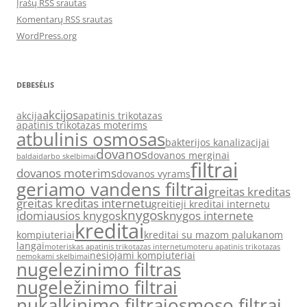
Įrašų RSS srautas
Komentarų RSS srautas
WordPress.org
DEBESĖLIS
akcijos
akcija
apatinis trikotazas
apatinis trikotazas moterims
atbulinis osmosas
bakterijos kanalizacijai
dovanos
dovanos merginai
baldai
darbo skelbimai
filtrai
dovanos moterims
dovanos vyrams
geriamo vandens filtrai
greitas kreditas
greitas kreditas internetu
greitieji kreditai internetu
knygos
idomiausios knygos
knygos internete
kreditai
kompiuteriai
kreditai su mazom palukanom
langai
moteriskas apatinis trikotazas internetu
moteru apatinis trikotazas
nesiojami kompiuteriai
nemokami skelbimai
nugelezinimo filtras
nugeležinimo filtrai
nukalkinimo filtrai
osmoso filtrai