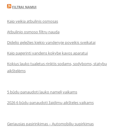
FILTRAI NAMUI
Kaip veikia atbulinis osmosas
Atbulinio osmoso filtrų nauda
Didelio geležies kiekio vandenyje poveikis sveikatai
Kaip pagerinti vandens kokybę kavos aparatui
Kokius lauko tualetus rinktis sodams, sodyboms, statybų
aikštelėms
5 būdų panaudoti lauko namelį vaikams
2026 6 būdų panaudoti žaidimų aikšteles vaikams
Geriausias pasirinkimas – Automobilių supirkimas