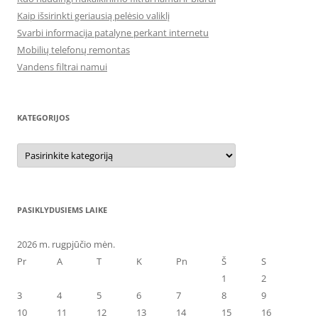
Kaip išsirinkti geriausią pelėsio valiklį
Svarbi informacija patalyne perkant internetu
Mobilių telefonų remontas
Vandens filtrai namui
KATEGORIJOS
Kategorijos
PASIKLYDUSIEMS LAIKE
2026 m. rugpjūčio mėn.
Pr
A
T
K
Pn
Š
S
1
2
3
4
5
6
7
8
9
10
11
12
13
14
15
16