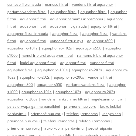
osmoso filtrų nauda
|
osmoso filtrai
|
vandens filtrai aquaphor
|
geriamo vandens filtrai
|
aquaphor filtrai
|
aquaphor filtrai
|
aquaphor
filtrai
|
aquaphor filtrai
|
aquaphor namams ir pramonei
|
aquaphor
filtrai
|
aquaphor filtrai
|
aquaphor filtrų nauda
|
aquaphor filtrai
|
aquapgor filtrai ir nauda
|
aquaphor filtrai
|
aquaphor filtrai
|
vandens
filtrai
|
aquaphor filtrai
|
vandens filtru rusys
|
aquaphor s800
|
aquaphor ro-101s
|
aquaphor ro-102s
|
aquapgor s550
|
aquaphor
s1000
|
namui ir biurui aquaphor filtrai
|
namams ir biurui aquaphor
filtrai
|
kodel aquaphor filtrai
|
aquaphor filtrai
|
vandens filtrai
|
aquaphor filtrai
|
aquaphor ro-101s
|
aquaphor ro-202s
|
aquaphor ro-
102s
|
aquaphor ro-202s
|
aquaphor ro-206s
|
vandens filtrai
|
aquaphor s800
|
aquaphor s550
|
geriamo vandens filtrai
|
aquaphor
s1000
|
aquaphor ro 101s
|
aquaphor 102s
|
aquaphor ro 202s
|
aquaphor ro 206s
|
vandens minkstinimo filtrai
|
nugeležinimo filtrai
|
pelesio kvapa galima panaikinti
|
priemone nuo voru
|
lauko kubilai
pardavimui
|
priemonė nuo vorų
|
telefonų remontas
|
kas yra seo
|
priemone nuo voru
|
telefonų remontas
|
telefonų remontas
|
priemonė nuo vorų
|
lauko kubilai pardavimui
|
seo straipsniu
talpinimas
|
geriausias pelėsio valiklis
|
seo straipsniu talpinimas
|
kaip