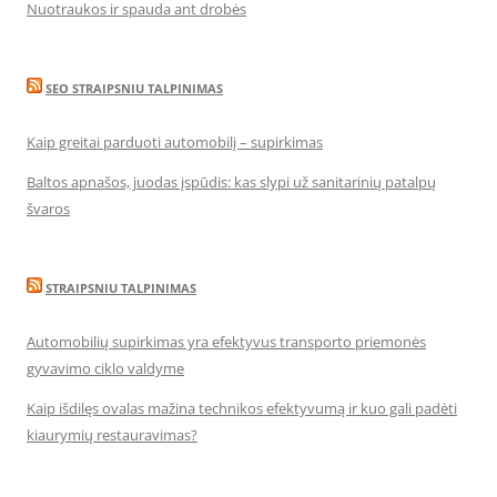
Nuotraukos ir spauda ant drobės
SEO STRAIPSNIU TALPINIMAS
Kaip greitai parduoti automobilį – supirkimas
Baltos apnašos, juodas įspūdis: kas slypi už sanitarinių patalpų
švaros
STRAIPSNIU TALPINIMAS
Automobilių supirkimas yra efektyvus transporto priemonės
gyvavimo ciklo valdyme
Kaip išdilęs ovalas mažina technikos efektyvumą ir kuo gali padėti
kiaurymių restauravimas?