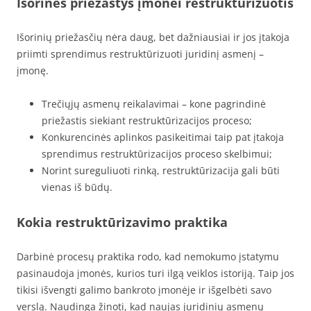
Išorinės priežastys įmonei restruktūrizuotis
Išorinių priežasčių nėra daug, bet dažniausiai ir jos įtakoja
priimti sprendimus restruktūrizuoti juridinį asmenį –
įmonę.
Trečiųjų asmenų reikalavimai – kone pagrindinė
priežastis siekiant restruktūrizacijos proceso;
Konkurencinės aplinkos pasikeitimai taip pat įtakoja
sprendimus restruktūrizacijos proceso skelbimui;
Norint sureguliuoti rinką, restruktūrizacija gali būti
vienas iš būdų.
Kokia restruktūrizavimo praktika
Darbinė procesų praktika rodo, kad nemokumo įstatymu
pasinaudoja įmonės, kurios turi ilgą veiklos istoriją. Taip jos
tikisi išvengti galimo bankroto įmonėje ir išgelbėti savo
verslą. Naudinga žinoti, kad naujas juridinių asmenų