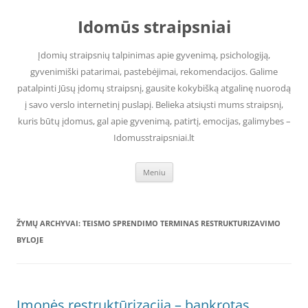
Pereiti
prie
Idomūs straipsniai
turinio
Įdomių straipsnių talpinimas apie gyvenimą, psichologiją,
gyvenimiški patarimai, pastebėjimai, rekomendacijos. Galime
patalpinti Jūsų įdomų straipsnį, gausite kokybišką atgalinę nuorodą
į savo verslo internetinį puslapį. Belieka atsiųsti mums straipsnį,
kuris būtų įdomus, gal apie gyvenimą, patirtį, emocijas, galimybes –
Idomusstraipsniai.lt
Meniu
ŽYMŲ ARCHYVAI:
TEISMO SPRENDIMO TERMINAS RESTRUKTURIZAVIMO
BYLOJE
Įmonės restruktūrizacija – bankrotas