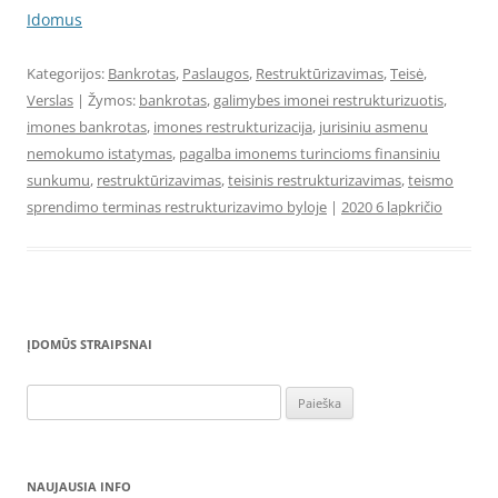
Idomus
Kategorijos:
Bankrotas
,
Paslaugos
,
Restruktūrizavimas
,
Teisė
,
Verslas
| Žymos:
bankrotas
,
galimybes imonei restrukturizuotis
,
imones bankrotas
,
imones restrukturizacija
,
jurisiniu asmenu
nemokumo istatymas
,
pagalba imonems turincioms finansiniu
sunkumu
,
restruktūrizavimas
,
teisinis restrukturizavimas
,
teismo
sprendimo terminas restrukturizavimo byloje
|
2020 6 lapkričio
ĮDOMŪS STRAIPSNAI
Ieškoti:
NAUJAUSIA INFO