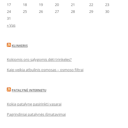
17
18
19
20
21
22
23
24
25
26
27
28
29
30
31
« Vas
KLINKERIS
Kokiomis oro sąlygomis dėti trinkeles?
Kaip veikia atbulinis osmosas – osmoso filtrai
PATALYNĖ INTERNETU
Kokią patalynę pasirinkti vasarai
Pagrindiniai patalynės išmatavimai