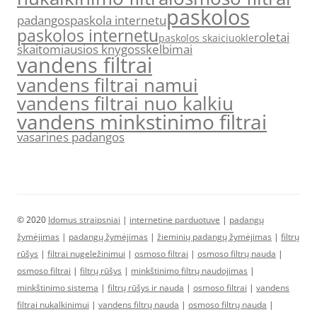
paskolos
padangos
paskola internetu
paskolos internetu
roletai
paskolos skaiciuokle
skaitomiausios knygos
skelbimai
vandens filtrai
vandens filtrai namui
vandens filtrai nuo kalkiu
vandens minkstinimo filtrai
vasarines padangos
© 2020
Idomus straipsniai
|
internetine parduotuve
|
padangų
žymėjimas
|
padangų žymėjimas
|
žieminių padangų žymėjimas
|
filtrų
rūšys
|
filtrai nugeležinimui
|
osmoso filtrai
|
osmoso filtrų nauda
|
osmoso filtrai
|
filtrų rūšys
|
minkštinimo filtrų naudojimas
|
minkštinimo sistema
|
filtrų rūšys ir nauda
|
osmoso filtrai
|
vandens
filtrai nukalkinimui
|
vandens filtrų nauda
|
osmoso filtrų nauda
|