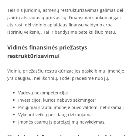
Teisinis juridinių asmenų restruktūrizavimas galimas dėl
įvairių atsiradusių priežasčių. Finansiniai sunkumai gali
atsirasti dėl vidinio aplaidaus finansų valdymo arba
išorinių veiksnių. Tai ir bandysime pateikti šiuo metu.
Vidinės finansinės priežastys
restruktūrizavimui
Vidinių priežasčių restruktūrizacijos paskelbimui įmonėje
yra daugiau, nei išorinių. Todėl pradėsime nuo jų.
Vadovų nekompetencija;
Investicijos, kurios nebuvo sėkmingos;
Piniginiai srautai įmonėje buvo valdomi netinkamai;
Vykdant veiklą per daug rizikuojama;
Įmonės esamų įsipareigojimų nevykdymas;