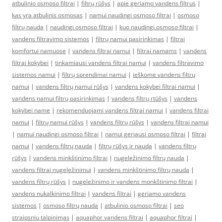
atbulinio osmoso filtrai
|
filtrų rūšys
|
apie geriamo vandens filtrus
|
kas yra atbulinis osmosas
|
namui naudingi osmoso filtrai
|
osmoso
filtrų nauda
|
naudingi osmoso filtrai
|
kuo naudingi osmoso filtrai
|
vandens filtravimo sistemos
|
filtrų namui pasirinkimas
|
filtrai
komfortui namuose
|
vandens filtrai namui
|
filtrai namams
|
vandens
filtrai kokybei
|
tinkamiausi vandens filtrai namui
|
vandens filtravimo
sistemos namui
|
filtrų sprendimai namui
|
ieškome vandens filtrų
namui
|
vandens filtrų namui rūšys
|
vandens kokybei filtrai namui
|
vandens namui filtrų pasirinkimas
|
vandens filtrų rtūšys
|
vandens
kokybei name
|
rekomenduojami vandens filtrai namui
|
vandens filtrai
namui
|
filtrų namui rūšys
|
vandens filtrų rūšys
|
vandens filtrai namui
|
namui naudingi osmoso filtrai
|
namui geriausi osmoso filtrai
|
filtrai
namui
|
vandens filtrų nauda
|
filtrų rūšys ir nauda
|
vandens filtrų
rūšys
|
vandens minkštinimo filtrai
|
nugeležinimo filtrų nauda
|
vandens filtrai nugeležinimui
|
vandens minkštinimo filtrų nauda
|
vandens filtrų rūšys
|
nugeležinimo ir vandens monkštinimo filtrai
|
vandens nukalkinimo filtrai
|
vandens filtrai
|
geriamo vandens
sistemos
|
osmoso filtrų nauda
|
atbulinio osmoso filtrai
|
seo
straipsniu talpinimas
|
aquaphor vandens filtrai
|
aquaphor filtrai
|