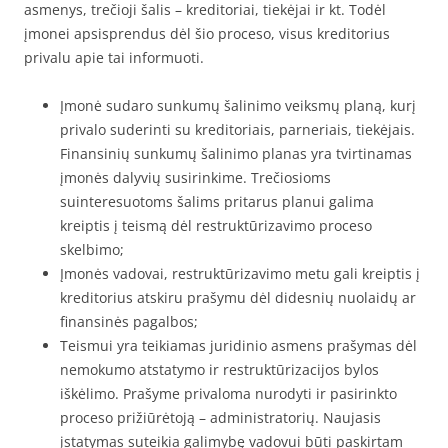
asmenys, trečioji šalis – kreditoriai, tiekėjai ir kt. Todėl
įmonei apsisprendus dėl šio proceso, visus kreditorius
privalu apie tai informuoti.
Įmonė sudaro sunkumų šalinimo veiksmų planą, kurį
privalo suderinti su kreditoriais, parneriais, tiekėjais.
Finansinių sunkumų šalinimo planas yra tvirtinamas
įmonės dalyvių susirinkime. Trečiosioms
suinteresuotoms šalims pritarus planui galima
kreiptis į teismą dėl restruktūrizavimo proceso
skelbimo;
Įmonės vadovai, restruktūrizavimo metu gali kreiptis į
kreditorius atskiru prašymu dėl didesnių nuolaidų ar
finansinės pagalbos;
Teismui yra teikiamas juridinio asmens prašymas dėl
nemokumo atstatymo ir restruktūrizacijos bylos
iškėlimo. Prašyme privaloma nurodyti ir pasirinkto
proceso prižiūrėtoją – administratorių. Naujasis
įstatymas suteikia galimybę vadovui būti paskirtam