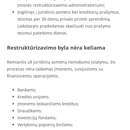
įmonės restruktūrizavimo administratoriumi;
Įsigilinęs į juridinio asmens bei kreditorių prašymus,
teismas per 30 dienų privalo priimti sprendimą.
Laikotarpis pradedamas skaičiuoti nuo prašymo
teismui pateikimo dienos.
Restruktūrizavimo byla nėra keliama
Remiantis LR juridinių asmenų nemokumo įstatymu, šis
procesas nėra taikomas įmonėms, susijusioms su
finansinėmis operacijomis.
Bankams;
Kredito unijoms;
Įmonėms teikiančioms kreditus;
Draudikams;
Investicijų fondams;
Vertybinių popierių biržoms;