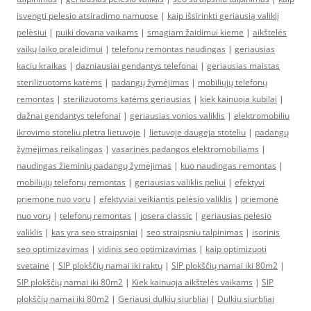
isvengti pelesio atsiradimo namuose
|
kaip išsirinkti geriausią valiklį
pelėsiui
|
puiki dovana vaikams
|
smagiam žaidimui kieme
|
aikštelės
vaikų laiko praleidimui
|
telefonų remontas naudingas
|
geriausias
kaciu kraikas
|
dazniausiai gendantys telefonai
|
geriausias maistas
sterilizuotoms katėms
|
padangų žymėjimas
|
mobiliųjų telefonų
remontas
|
sterilizuotoms katėms geriausias
|
kiek kainuoja kubilai
|
dažnai gendantys telefonai
|
geriausias vonios valiklis
|
elektromobiliu
ikrovimo stoteliu pletra lietuvoje
|
lietuvoje daugeja stoteliu
|
padangų
žymėjimas reikalingas
|
vasarinės padangos elektromobiliams
|
naudingas žieminių padangų žymėjimas
|
kuo naudingas remontas
|
mobiliųjų telefonų remontas
|
geriausias valiklis peliui
|
efektyvi
priemone nuo voru
|
efektyviai veikiantis pelėsio valiklis
|
priemonė
nuo vorų
|
telefonų remontas
|
josera classic
|
geriausias pelesio
valiklis
|
kas yra seo straipsniai
|
seo straipsniu talpinimas
|
isorinis
seo optimizavimas
|
vidinis seo optimizavimas
|
kaip optimizuoti
svetaine
|
SIP plokščių namai iki raktų
|
SIP plokščių namai iki 80m2
|
SIP plokščių namai iki 80m2
|
Kiek kainuoja aikštelės vaikams
|
SIP
plokščių namai iki 80m2
|
Geriausi dulkių siurbliai
|
Dulkiu siurbliai