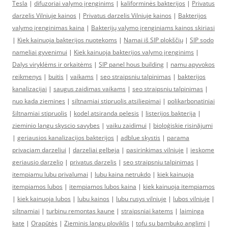
Tesla
|
difuzoriai valymo įrenginims
|
kaliforminės bakterijos
|
Privatus
darzelis Vilniuje kainos
|
Privatus darzelis Vilniuje kainos
|
Bakterijos
valymo įrenginimas kaina
|
Bakterijų valymo įrenginiams kainos skiriasi
|
Kiek kainuoja bakterijos nuotekoms
|
Namai iš SIP plokščių
|
SIP sodo
nameliai gyvenimui
|
Kiek kainuoja bakterijos valymo įrenginims
|
Dalys viryklėms ir orkaitėms
|
SIP panel hous building
|
namu apyvokos
reikmenys
|
buitis
|
vaikams
|
seo straipsniu talpinimas
|
bakterijos
kanalizacijai
|
saugus zaidimas vaikams
|
seo straipsniu talpinimas
|
nuo kada ziemines
|
siltnamiai stipruolis atsiliepimai
|
polikarbonatiniai
šiltnamiai stipruolis
|
kodel atsiranda pelesis
|
listerijos bakterija
|
zieminio langu skyscio savybes
|
vaiku zaidimui
|
bioloģiskie risinājumi
|
geriausios kanalizacijos bakterijos
|
adblue skystis
|
parama
privaciam darzeliui
|
darzeliai gelbeja
|
pasirinkimas vilniuje
|
ieskome
geriausio darzelio
|
privatus darzelis
|
seo straipsniu talpinimas
|
itempiamu lubu privalumai
|
lubu kaina netrukdo
|
kiek kainuoja
itempiamos lubos
|
itempiamos lubos kaina
|
kiek kainuoja itempiamos
|
kiek kainuoja lubos
|
lubu kainos
|
lubu rusys vilniuje
|
lubos vilniuje
|
siltnamiai
|
turbinu remontas kaune
|
straipsniai katems
|
laiminga
kate
|
Orapūtės
|
Zieminis langu ploviklis
|
tofu su bambuko anglimi
|