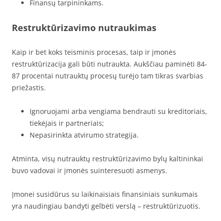
Finansų tarpininkams.
Restruktūrizavimo nutraukimas
Kaip ir bet koks teisminis procesas, taip ir įmonės
restruktūrizacija gali būti nutraukta. Aukščiau paminėti 84-
87 procentai nutrauktų procesų turėjo tam tikras svarbias
priežastis.
Ignoruojami arba vengiama bendrauti su kreditoriais,
tiekėjais ir partneriais;
Nepasirinkta atvirumo strategija.
Atminta, visų nutrauktų restruktūrizavimo bylų kaltininkai
buvo vadovai ir įmonės suinteresuoti asmenys.
Įmonei susidūrus su laikinaisiais finansiniais sunkumais
yra naudingiau bandyti gelbėti verslą – restruktūrizuotis.