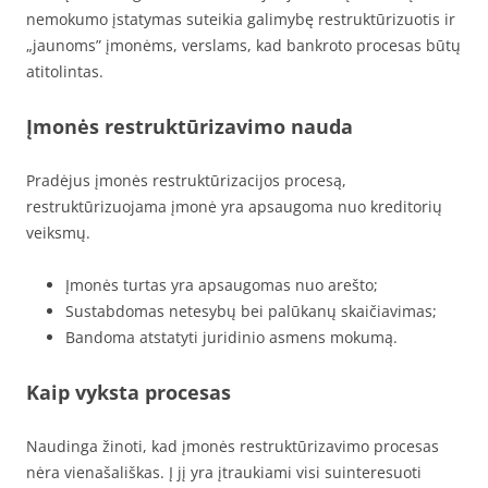
nemokumo įstatymas suteikia galimybę restruktūrizuotis ir
„jaunoms” įmonėms, verslams, kad bankroto procesas būtų
atitolintas.
Įmonės restruktūrizavimo nauda
Pradėjus įmonės restruktūrizacijos procesą,
restruktūrizuojama įmonė yra apsaugoma nuo kreditorių
veiksmų.
Įmonės turtas yra apsaugomas nuo arešto;
Sustabdomas netesybų bei palūkanų skaičiavimas;
Bandoma atstatyti juridinio asmens mokumą.
Kaip vyksta procesas
Naudinga žinoti, kad įmonės restruktūrizavimo procesas
nėra vienašališkas. Į jį yra įtraukiami visi suinteresuoti