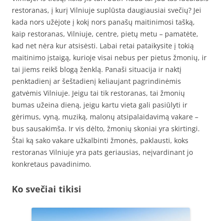
restoranas, į kurį Vilniuje suplūsta daugiausiai svečių? Jei
kada nors užėjote į kokį nors panašų maitinimosi tašką,
kaip restoranas, Vilniuje, centre, pietų metu – pamatėte,
kad net nėra kur atsisėsti. Labai retai pataikysite į tokią
maitinimo įstaigą, kurioje visai nebus per pietus žmonių, ir
tai jiems reikš blogą ženklą. Panaši situacija ir naktį
penktadienį ar šeštadienį keliaujant pagrindinėmis
gatvėmis Vilniuje. Jeigu tai tik restoranas, tai žmonių
bumas užeina dieną, jeigu kartu vieta gali pasiūlyti ir
gėrimus, vyną, muziką, malonų atsipalaidavimą vakare –
bus sausakimša. Ir vis dėlto, žmonių skoniai yra skirtingi.
Štai ką sako vakare užkalbinti žmonės, paklausti, koks
restoranas Vilniuje yra pats geriausias, neįvardinant jo
konkretaus pavadinimo.
Ko svečiai tikisi