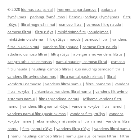
© 2020
Idomus straipsniai
|
internetine parduotuve
|
padangų
žymėjimas
|
padangų žymėjimas
|
žieminių padangų žymėjimas
|
filtrų
rūšys
|
filtrai nugeležinimui
|
osmoso filtrai
|
osmoso filtrų nauda
|
osmoso filtrai
|
filtrų rūšys
|
minkštinimo filtrų naudojimas
|
minkštinimo sistema
|
filtrų rūšys ir nauda
|
osmoso filtrai
|
vandens
filtrai nukalkinimui
|
vandens filtrų nauda
|
osmoso filtrų nauda
|
atbulinio osmoso filtrai
|
filtrų rūšys
|
apie geriamo vandens filtrus
|
kas yra atbulinis osmosas
|
namui naudingi osmoso filtrai
|
osmoso
filtrų nauda
|
naudingi osmoso filtrai
|
kuo naudingi osmoso filtrai
|
vandens filtravimo sistemos
|
filtrų namui pasirinkimas
|
filtrai
komfortui namuose
|
vandens filtrai namui
|
filtrai namams
|
vandens
filtrai kokybei
|
tinkamiausi vandens filtrai namui
|
vandens filtravimo
sistemos namui
|
filtrų sprendimai namui
|
ieškome vandens filtrų
namui
|
vandens filtrų namui rūšys
|
vandens kokybei filtrai namui
|
vandens namui filtrų pasirinkimas
|
vandens filtrų rtūšys
|
vandens
kokybei name
|
rekomenduojami vandens filtrai namui
|
vandens filtrai
namui
|
filtrų namui rūšys
|
vandens filtrų rūšys
|
vandens filtrai namui
|
namui naudingi osmoso filtrai
|
namui geriausi osmoso filtrai
|
filtrai