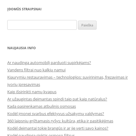
ĮDOMŪS STRAIPSNAI
Ieškoti:
NAUJAUSIA INFO
Ar naudinga automobilį parduoti supirkėjams?
Vandens filtrai nuo kalkių namui
Kiaurymių restauravimas – technologijos: suvirinimas, frezavimas ir
įvorių įpresavimas
Kaip išsirinkti namų kvapus
Ar užaugintas deimantas spindi taip pat kaip natūralus?
Kada pasirenkamas atbulinis osmosas
Kodėl įmonei svarbus efektyvus užsakymų valdymas?
360 laipsnių grįžtamasis ryšys: kultūra, etika ir pasitikėjimas
Kodėl deimantai tokie brangūs ir ar jie verti savo kainos?
Kodėl naudinga rinktis osmoso filtrus