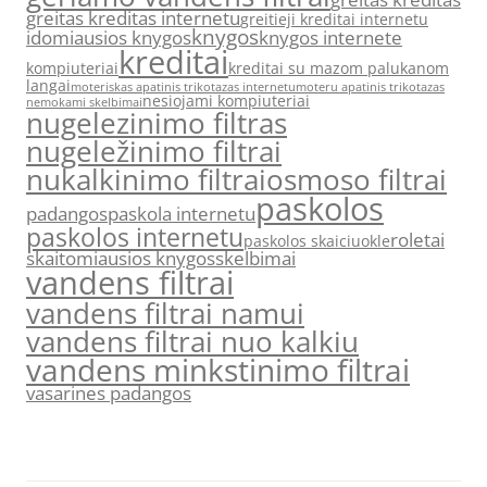
greitas kreditas internetu
greitieji kreditai internetu
knygos
idomiausios knygos
knygos internete
kreditai
kompiuteriai
kreditai su mazom palukanom
langai
moteriskas apatinis trikotazas internetu
moteru apatinis trikotazas
nesiojami kompiuteriai
nemokami skelbimai
nugelezinimo filtras
nugeležinimo filtrai
nukalkinimo filtrai
osmoso filtrai
paskolos
padangos
paskola internetu
paskolos internetu
roletai
paskolos skaiciuokle
skaitomiausios knygos
skelbimai
vandens filtrai
vandens filtrai namui
vandens filtrai nuo kalkiu
vandens minkstinimo filtrai
vasarines padangos