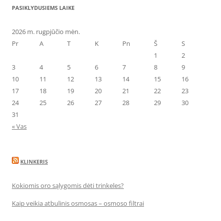
PASIKLYDUSIEMS LAIKE
2026 m. rugpjūčio mėn.
Pr
A
T
K
Pn
Š
S
1
2
3
4
5
6
7
8
9
10
11
12
13
14
15
16
17
18
19
20
21
22
23
24
25
26
27
28
29
30
31
« Vas
KLINKERIS
Kokiomis oro sąlygomis dėti trinkeles?
Kaip veikia atbulinis osmosas – osmoso filtrai