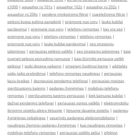
s1000
|
aquaphor ro 101s
|
aquaphor 102s
|
aquaphor ro 202s
|
aquaphor ro 206s
|
vandens minkstinimo filtrai
|
nugeležinimo filtrai
|
pelesio kvapa galima panaikinti
|
priemone nuo voru
|
lauko kubilai
pardavimui
|
priemonė nuo vorų
|
telefonų remontas
|
kas yra seo
|
priemone nuo voru
|
telefonų remontas
|
telefonų remontas
|
priemonė nuo vorų
|
lauko kubilai pardavimui
|
seo straipsniu
talpinimas
|
geriausias pelėsio valiklis
|
seo straipsniu talpinimas
|
kaip
isvengti pelesio atsiradimo namuose
|
kaip išsirinkti geriausią valiklį
pelėsiui
|
puiki dovana vaikams
|
smagiam žaidimui kieme
|
aikštelės
vaikų laiko praleidimui
|
telefonų remontas naudingas
|
geriausias
kaciu kraikas
|
dazniausiai gendantys telefonai
|
geriausias maistas
sterilizuotoms katėms
|
padangų žymėjimas
|
mobiliųjų telefonų
remontas
|
sterilizuotoms katėms geriausias
|
kiek kainuoja kubilai
|
dažnai gendantys telefonai
|
geriausias vonios valiklis
|
elektromobiliu
ikrovimo stoteliu pletra lietuvoje
|
lietuvoje daugeja stoteliu
|
padangų
žymėjimas reikalingas
|
vasarinės padangos elektromobiliams
|
naudingas žieminių padangų žymėjimas
|
kuo naudingas remontas
|
mobiliųjų telefonų remontas
|
geriausias valiklis peliui
|
efektyvi