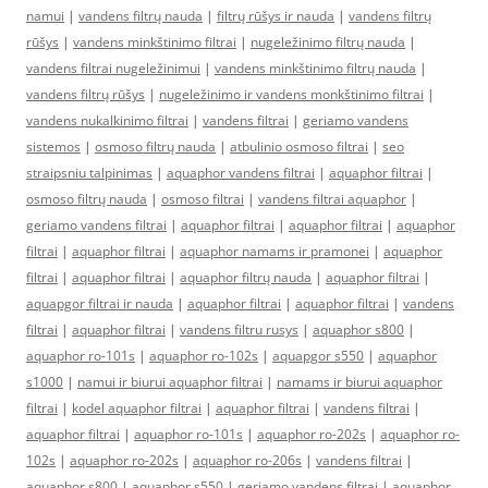
namui
|
vandens filtrų nauda
|
filtrų rūšys ir nauda
|
vandens filtrų
rūšys
|
vandens minkštinimo filtrai
|
nugeležinimo filtrų nauda
|
vandens filtrai nugeležinimui
|
vandens minkštinimo filtrų nauda
|
vandens filtrų rūšys
|
nugeležinimo ir vandens monkštinimo filtrai
|
vandens nukalkinimo filtrai
|
vandens filtrai
|
geriamo vandens
sistemos
|
osmoso filtrų nauda
|
atbulinio osmoso filtrai
|
seo
straipsniu talpinimas
|
aquaphor vandens filtrai
|
aquaphor filtrai
|
osmoso filtrų nauda
|
osmoso filtrai
|
vandens filtrai aquaphor
|
geriamo vandens filtrai
|
aquaphor filtrai
|
aquaphor filtrai
|
aquaphor
filtrai
|
aquaphor filtrai
|
aquaphor namams ir pramonei
|
aquaphor
filtrai
|
aquaphor filtrai
|
aquaphor filtrų nauda
|
aquaphor filtrai
|
aquapgor filtrai ir nauda
|
aquaphor filtrai
|
aquaphor filtrai
|
vandens
filtrai
|
aquaphor filtrai
|
vandens filtru rusys
|
aquaphor s800
|
aquaphor ro-101s
|
aquaphor ro-102s
|
aquapgor s550
|
aquaphor
s1000
|
namui ir biurui aquaphor filtrai
|
namams ir biurui aquaphor
filtrai
|
kodel aquaphor filtrai
|
aquaphor filtrai
|
vandens filtrai
|
aquaphor filtrai
|
aquaphor ro-101s
|
aquaphor ro-202s
|
aquaphor ro-
102s
|
aquaphor ro-202s
|
aquaphor ro-206s
|
vandens filtrai
|
aquaphor s800
|
aquaphor s550
|
geriamo vandens filtrai
|
aquaphor