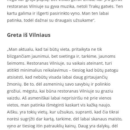
restoranas Vilniuje su gyva muzika, netoli Trakų gatvės. Ten
kartu galima ir išgerti pasirinkto vyno. Man ten labai
patinka, todėl dažnai su draugais užsukame“.
Greta iš Vilniaus
„Man aktualu, kad tai būtų vieta, pritaikyta ne tik
blizgančiam jaunimui, bet svetinga ir, tarkime, jaunoms
šeimoms. Restoranas Vilniuje, su vaikais ateinant, turi
atitikti minimalius reikalavimus – tiesiog kad būtų patogu
atsisėsti, kad nebūtų visada labai daug girtaujančių
žmonių. Be to, dėl asmeninių savo savybių ir polinkio
grožiui, mėgstu, kai būna restoranas Vilniuje su graziu
vaizdu. Aš asmeniškai labai neprisirišu nė prie vienos
vietos, man patinka išmėginti kaskart vis kažką naujo.
Aišku, yra tokių vietų, kur užsukus, supranti, kad čia tikrai
norėsi sugrįžti dar kartą, tarkime, dėl labai skanaus maisto,
vyno ar tiesiog itin patrauklių kainų. Daug yra dalykų, dėl