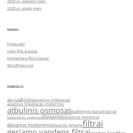
2020 m. lapkričio mėn.
2020 m. spalio mėn.
NAMAI
Prisijungti
Įrašų RSS srautas
Komentarų RSS srautas
WordPress.org
DEBESĖLIS
akcijos
akcija
apatinis trikotazas
apatinis trikotazas moterims
atbulinis osmosas
bakterijos kanalizacijai
dovanos
dovanos merginai
baldai
darbo skelbimai
filtrai
dovanos moterims
dovanos vyrams
geriamo vandens filtrai
greitas kreditas