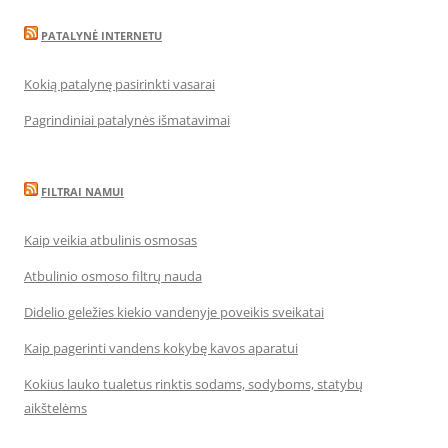
PATALYNĖ INTERNETU
Kokią patalynę pasirinkti vasarai
Pagrindiniai patalynės išmatavimai
FILTRAI NAMUI
Kaip veikia atbulinis osmosas
Atbulinio osmoso filtrų nauda
Didelio geležies kiekio vandenyje poveikis sveikatai
Kaip pagerinti vandens kokybę kavos aparatui
Kokius lauko tualetus rinktis sodams, sodyboms, statybų
aikštelėms