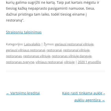
kurių galima sugrįžti ne kartą. Taip pat kartais mėgstu ir
tiesiog kažką nepaprasto pasigaminti namuose, tiesa,
dažnai pristinga tam laiko, todėl tiesiog einame į
restoraną“.
Straipsniu talpinimas
Kategorijos:
Laisvalaikis
| Žymos:
geriausi restoranai vilniuje
,
geriausi vilniaus restoranai
,
restoranai
,
restoranai vilniuje
,
restoranas
,
restoranas vilniuje
,
restoranas vilniuje danguje
,
restoranas zveryne
,
vilniaus restoranai
,
vilniuje
|
2020 1 gruodžio
Įrašo
←
Vartojimo kreditai
Kaip rasti tinkamą auklę –
navigacija
auklių agentūra
→