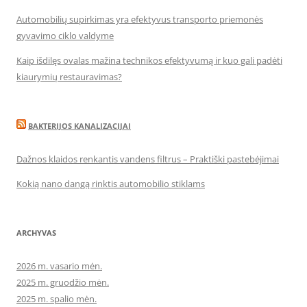
Automobilių supirkimas yra efektyvus transporto priemonės
gyvavimo ciklo valdyme
Kaip išdilęs ovalas mažina technikos efektyvumą ir kuo gali padėti
kiaurymių restauravimas?
BAKTERIJOS KANALIZACIJAI
Dažnos klaidos renkantis vandens filtrus – Praktiški pastebėjimai
Kokią nano dangą rinktis automobilio stiklams
ARCHYVAS
2026 m. vasario mėn.
2025 m. gruodžio mėn.
2025 m. spalio mėn.