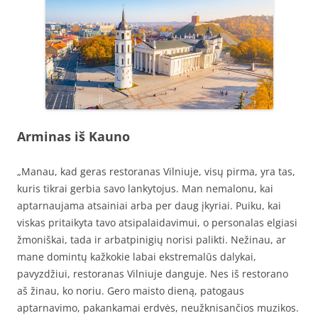
Arminas iš Kauno
„Manau, kad geras restoranas Vilniuje, visų pirma, yra tas,
kuris tikrai gerbia savo lankytojus. Man nemalonu, kai
aptarnaujama atsainiai arba per daug įkyriai. Puiku, kai
viskas pritaikyta tavo atsipalaidavimui, o personalas elgiasi
žmoniškai, tada ir arbatpinigių norisi palikti. Nežinau, ar
mane domintų kažkokie labai ekstremalūs dalykai,
pavyzdžiui, restoranas Vilniuje danguje. Nes iš restorano
aš žinau, ko noriu. Gero maisto dieną, patogaus
aptarnavimo, pakankamai erdvės, neužknisančios muzikos.