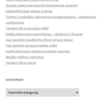
Masažo stalas: kaip išsirinkti tinkamiausią variantą?
Kaklaraiščiai kaip stiliaus simbolis
Tvarios ir praktiškos alternatyvos profesionalams – Vienkartiniai
rankšluosčiai
Vandens filtrai Aquaphor S800
Didelis vidaus durų pasirinkimas – rankenos ir dizainas
Kuo naudingi nukalkinimo filtrai namui ir biurui
Kaip išsirinkti geriausią pelėsio valiklį
Svarbi informacija patalyne perkant internetu
Mobilių telefonų remontas
Vandens filtrai namui
KATEGORIJOS
Kategorijos