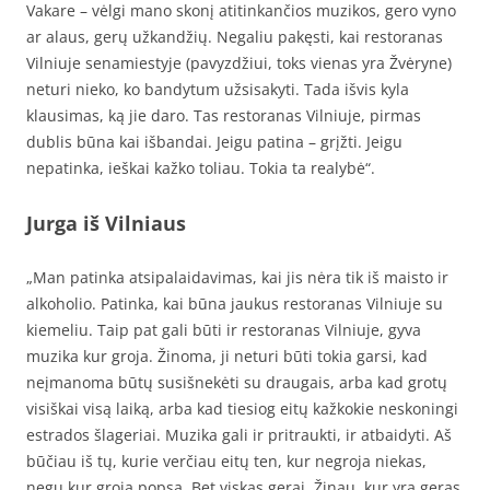
Vakare – vėlgi mano skonį atitinkančios muzikos, gero vyno
ar alaus, gerų užkandžių. Negaliu pakęsti, kai restoranas
Vilniuje senamiestyje (pavyzdžiui, toks vienas yra Žvėryne)
neturi nieko, ko bandytum užsisakyti. Tada išvis kyla
klausimas, ką jie daro. Tas restoranas Vilniuje, pirmas
dublis būna kai išbandai. Jeigu patina – grįžti. Jeigu
nepatinka, ieškai kažko toliau. Tokia ta realybė“.
Jurga iš Vilniaus
„Man patinka atsipalaidavimas, kai jis nėra tik iš maisto ir
alkoholio. Patinka, kai būna jaukus restoranas Vilniuje su
kiemeliu. Taip pat gali būti ir restoranas Vilniuje, gyva
muzika kur groja. Žinoma, ji neturi būti tokia garsi, kad
neįmanoma būtų susišnekėti su draugais, arba kad grotų
visiškai visą laiką, arba kad tiesiog eitų kažkokie neskoningi
estrados šlageriai. Muzika gali ir pritraukti, ir atbaidyti. Aš
būčiau iš tų, kurie verčiau eitų ten, kur negroja niekas,
negu kur groja popsą. Bet viskas gerai. Žinau, kur yra geras