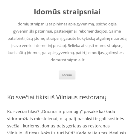
Pereiti
prie
Idomūs straipsniai
turinio
Įdomių straipsnių talpinimas apie gyvenimą, psichologiją,
gyvenimiški patarimai, pastebėjimai, rekomendacijos. Galime
patalpinti Jūsų įdomų straipsnį, gausite kokybišką atgalinę nuorodą
į savo verslo internetinį puslapį. Belieka atsiųsti mums straipsnį,
kuris būtų įdomus, gal apie gyvenimą, patirtį, emocijas, galimybes –
Idomusstraipsniai.lt
Meniu
Ko svečiai tikisi iš Vilniaus restoranų
Ko svečiai tikisi? „Duonos ir pramogų“ pasakė kažkada
viduramžiais miestelėnai, o tą patį pasakyti ir gali sostinės
svečiai, kuriems įdomus pats geriausias restoranas
Vilniuje. Iš tiesų, koks jis turi būti? Kada tai jau tas idealusis