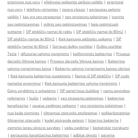
priemone nuo voru
|
efektyviai veikiantis pelėsio valiklis
|
priemonė
nuo vorų
|
telefonų remontas
|
josera classic
|
geriausias pelesio
valiklis
|
kas yra seo straipsniai
|
seo straipsniu talpinimas
|
isorinis
seo optimizavimas
|
vidinis seo optimizavimas
|
kaip optimizuoti
svetaine
|
SIP plokščių namai iki raktų
|
SIP plokščių namai iki 80m2
|
SIP plokščių namai iki 80m2
|
Kiek kainuoja aikštelės vaikams
|
SIP
plokščių namai iki 80m2
|
Geriausi dulkių siurbliai
|
Dulkiu siurbliai
Tesla
|
difuzoriai valymo įrenginims
|
kaliforminės bakterijos
|
Privatus
darzelis Vilniuje kainos
|
Privatus darzelis Vilniuje kainos
|
Bakterijos
valymo įrenginimas kaina
|
Bakterijų valymo įrenginiams kainos skiriasi
|
Kiek kainuoja bakterijos nuotekoms
|
Namai iš SIP plokščių
|
SIP sodo
nameliai gyvenimui
|
Kiek kainuoja bakterijos valymo įrenginims
|
Dalys viryklėms ir orkaitėms
|
SIP panel hous building
|
namu apyvokos
reikmenys
|
buitis
|
vaikams
|
seo straipsniu talpinimas
|
bakterijos
kanalizacijai
|
saugus zaidimas vaikams
|
seo straipsniu talpinimas
|
nuo kada ziemines
|
siltnamiai stipruolis atsiliepimai
|
polikarbonatiniai
šiltnamiai stipruolis
|
kodel atsiranda pelesis
|
listerijos bakterija
|
zieminio langu skyscio savybes
|
vaiku zaidimui
|
bioloģiskie risinājumi
|
geriausios kanalizacijos bakterijos
|
adblue skystis
|
parama