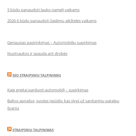
5 būdų panaudoti lauko namelį vaikams
2026 6 būdų panaudoti žaidimų aikšteles vaikams
Geriausias pasirinkimas – Automobilių supirkimas
Nuotraukos ir spauda ant drobės
SEO STRAIPSNIU TALPINIMAS
Kaip greitai parduoti automobilį – supirkimas
Baltos apnašos, juodas įspūdis: kas slypi už sanitarinių patalpų
švaros
STRAIPSNIU TALPINIMAS