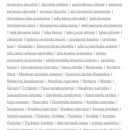
privaciam darzeliui
|
darzeliai gelbeja
|
pasirinkimas vilniuje
|
ieskome
geriausio darzelio
|
privatus darzelis
|
seo straipsniu talpinimas
|
itempiamu lubu privalumai
|
lubu kaina netrukdo
|
kiek kainuoja
itempiamos lubos
|
itempiamos lubos kaina
|
kiek kainuoja itempiamos
|
kiek kainuoja lubos
|
lubu kainos
|
lubu rusys vilniuje
|
lubos vilniuje
|
siltnamiai
|
turbinu remontas kaune
|
straipsniai katems
|
laiminga
kate
|
Orapūtės
|
Zieminis langu ploviklis
|
tofu su bambuko anglimi
|
tofu zalios arbatos ekstraktu
|
tofu kraikas originalus
|
prekiu
gyvunams grazinimas
|
elektromobiliu krovimo stoteles
|
paskolos
bustui
|
mini paskolos internetu
|
kaciu mityba
|
Bankrotas
|
Vandens
filtrai
|
Mediniai nameliai vaikams
|
Griovimo darbai Klaipedoje
|
Bakterijos kanalizacijai
|
Atgalines nuorodos
|
Klinkeris
|
Monier
|
Gerard
|
Trinkeles
|
Pigus kondicionieriai
|
Atgalines nuorodos
|
Spausdintuvu kasetes
|
Statybinės medžiagos
|
Automobiliu prekes
|
Sunu maistas
|
Nuorodos
|
Draskykles katems
|
Kreditai internetu
|
Straipsniai
|
Kreditas internetu
|
Kreditai internetu
|
Greitas kreditas
|
Greitoji paskola
|
Paskolos, Kreditai
|
Paskolos
|
Kreditai
|
Kreditai,
Paskolos
|
Paskolos, kreditai
|
ilgai tarnautų lubos
|
greitos paskolos
|
greitieji internetu
|
seo straipsniu talpinimas
|
įtempiamų lubų pliusai
|