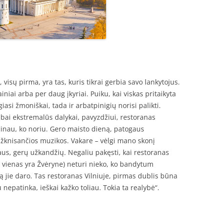
visų pirma, yra tas, kuris tikrai gerbia savo lankytojus.
ai arba per daug įkyriai. Puiku, kai viskas pritaikyta
iasi žmoniškai, tada ir arbatpinigių norisi palikti.
ai ekstremalūs dalykai, pavyzdžiui, restoranas
žinau, ko noriu. Gero maisto dieną, patogaus
knisančios muzikos. Vakare – vėlgi mano skonį
aus, gerų užkandžių. Negaliu pakęsti, kai restoranas
s vienas yra Žvėryne) neturi nieko, ko bandytum
ką jie daro. Tas restoranas Vilniuje, pirmas dublis būna
gu nepatinka, ieškai kažko toliau. Tokia ta realybė“.