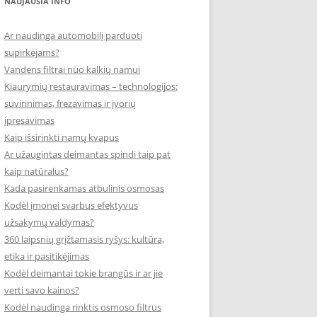
NAUJAUSIA INFO
Ar naudinga automobilį parduoti
supirkėjams?
Vandens filtrai nuo kalkių namui
Kiaurymių restauravimas – technologijos:
suvirinimas, frezavimas ir įvorių
įpresavimas
Kaip išsirinkti namų kvapus
Ar užaugintas deimantas spindi taip pat
kaip natūralus?
Kada pasirenkamas atbulinis osmosas
Kodėl įmonei svarbus efektyvus
užsakymų valdymas?
360 laipsnių grįžtamasis ryšys: kultūra,
etika ir pasitikėjimas
Kodėl deimantai tokie brangūs ir ar jie
verti savo kainos?
Kodėl naudinga rinktis osmoso filtrus