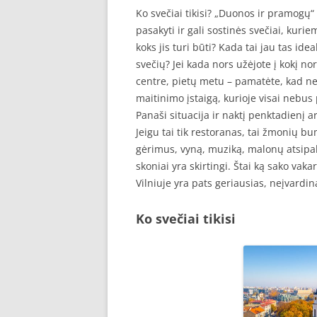
Ko svečiai tikisi? „Duonos ir pramogų“
pasakyti ir gali sostinės svečiai, kuri
koks jis turi būti? Kada tai jau tas ide
svečių? Jei kada nors užėjote į kokį no
centre, pietų metu – pamatėte, kad net 
maitinimo įstaigą, kurioje visai nebus 
Panaši situacija ir naktį penktadienį 
Jeigu tai tik restoranas, tai žmonių bu
gėrimus, vyną, muziką, malonų atsipal
skoniai yra skirtingi. Štai ką sako vak
Vilniuje yra pats geriausias, neįvardi
Ko svečiai tikisi