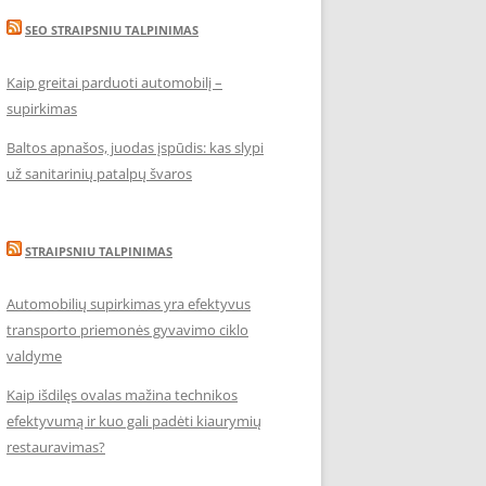
SEO STRAIPSNIU TALPINIMAS
Kaip greitai parduoti automobilį –
supirkimas
Baltos apnašos, juodas įspūdis: kas slypi
už sanitarinių patalpų švaros
STRAIPSNIU TALPINIMAS
Automobilių supirkimas yra efektyvus
transporto priemonės gyvavimo ciklo
valdyme
Kaip išdilęs ovalas mažina technikos
efektyvumą ir kuo gali padėti kiaurymių
restauravimas?