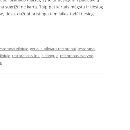
a sugrįžti ne kartą. Taip pat kartais mėgstu ir tiesiog
tiesa, dažnai pristinga tam laiko, todėl tiesiog
estoranai vilniuje
,
geriausi vilniaus restoranai
,
restoranai
,
ilniuje
,
restoranas vilniuje danguje
,
restoranas zveryne
,
io