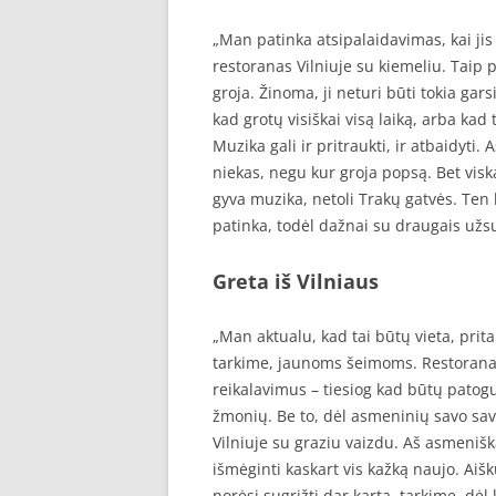
„Man patinka atsipalaidavimas, kai jis 
restoranas Vilniuje su kiemeliu. Taip p
groja. Žinoma, ji neturi būti tokia ga
kad grotų visiškai visą laiką, arba kad
Muzika gali ir pritraukti, ir atbaidyti.
niekas, negu kur groja popsą. Bet visk
gyva muzika, netoli Trakų gatvės. Ten 
patinka, todėl dažnai su draugais už
Greta iš Vilniaus
„Man aktualu, kad tai būtų vieta, prita
tarkime, jaunoms šeimoms. Restoranas V
reikalavimus – tiesiog kad būtų patogu
žmonių. Be to, dėl asmeninių savo savy
Vilniuje su graziu vaizdu. Aš asmenišk
išmėginti kaskart vis kažką naujo. Aišku
norėsi sugrįžti dar kartą, tarkime, dėl