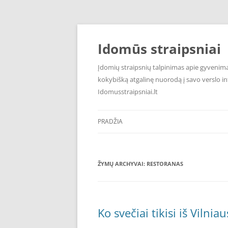
Pereiti
prie
turinio
Idomūs straipsniai
Įdomių straipsnių talpinimas apie gyvenimą,
kokybišką atgalinę nuorodą į savo verslo int
Idomusstraipsniai.lt
PRADŽIA
ŽYMŲ ARCHYVAI:
RESTORANAS
Ko svečiai tikisi iš Vilni