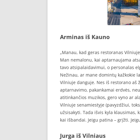
Arminas iš Kauno
„Manau, kad geras restoranas Vilniuje, 
Man nemalonu, kai aptarnaujama atsaini
tavo atsipalaidavimui, o personalas elg
Nežinau, ar mane domintų kažkokie lab
Vilniuje danguje. Nes iš restorano aš 
aptarnavimo, pakankamai erdvės, neuž
atitinkančios muzikos, gero vyno ar al
Vilniuje senamiestyje (pavyzdžiui, tok
užsisakyti. Tada išvis kyla klausimas, 
kai išbandai. Jeigu patina – grįžti. Jei
Jurga iš Vilniaus