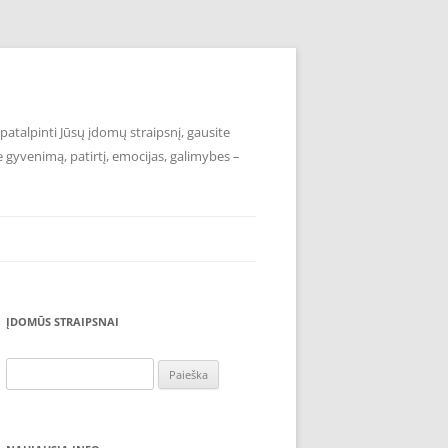
atalpinti Jūsų įdomų straipsnį, gausite
e gyvenimą, patirtį, emocijas, galimybes –
ĮDOMŪS STRAIPSNAI
Ieškoti: