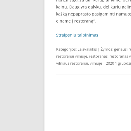
kainų. Daug yra dalykų, dėl kurių galim
kažką nepaprasto pasigaminti namuose, 
einame į restoraną“.
Straipsniu talpinimas
Kategorijos:
Laisvalaikis
| Žymos:
geriausi r
restoranai vilniuje
,
restoranas
,
restoranas v
vilniaus restoranai
,
vilniuje
|
2020 1 gruodž