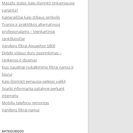
Masažo stalas: kaip išsirinkti tinkamiausią
variantą?
Kaklaraiščiai kaip stiliaus simbolis
Tvarios ir praktiškos alternatyvos
profesionalams – Vienkartiniai
rankšluosčiai
Vandens filtrai Aquaphor S800
Didelis vidaus durų pasirinkimas –
rankenos ir dizainas
Kuo naudingi nukalkinimo filtrai namui ir
biurui
Kaip išsirinkti geriausią pelėsio valiklį
Svarbi informacija patalyne perkant
internetu
Mobilių telefonų remontas
Vandens filtrai namui
KATEGORIJOS