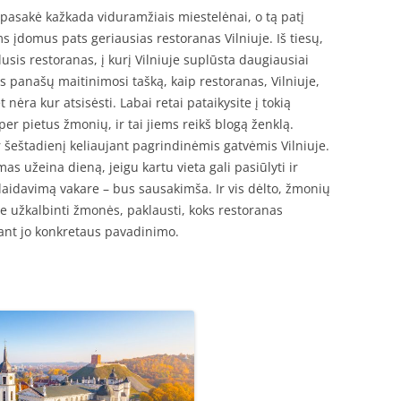
 pasakė kažkada viduramžiais miestelėnai, o tą patį
ems įdomus pats geriausias restoranas Vilniuje. Iš tiesų,
alusis restoranas, į kurį Vilniuje suplūsta daugiausiai
rs panašų maitinimosi tašką, kaip restoranas, Vilniuje,
nėra kur atsisėsti. Labai retai pataikysite į tokią
per pietus žmonių, ir tai jiems reikš blogą ženklą.
ar šeštadienį keliaujant pagrindinėmis gatvėmis Vilniuje.
mas užeina dieną, jeigu kartu vieta gali pasiūlyti ir
aidavimą vakare – bus sausakimša. Ir vis dėlto, žmonių
are užkalbinti žmonės, paklausti, koks restoranas
nant jo konkretaus pavadinimo.