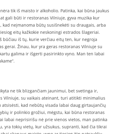
nėra tik iš maisto ir alkoholio. Patinka, kai būna jaukus
at gali būti ir restoranas Vilniuje, gyva muzika kur
rsi, kad neįmanoma būtų susišnekėti su draugais, arba
 tiesiog eitų kažkokie neskoningi estrados šlageriai.
 Aš būčiau iš tų, kurie verčiau eitų ten, kur negroja
as gerai. Žinau, kur yra geras restoranas Vilniuje su
kartu galima ir išgerti pasirinkto vyno. Man ten labai
sukame“.
ikyta ne tik blizgančiam jaunimui, bet svetinga ir,
ilniuje, su vaikais ateinant, turi atitikti minimalius
 atsisėsti, kad nebūtų visada labai daug girtaujančių
bių ir polinkio grožiui, mėgstu, kai būna restoranas
ai labai neprisirišu nė prie vienos vietos, man patinka
, yra tokių vietų, kur užsukus, supranti, kad čia tikrai
 labai skanaus maisto, vyno ar tiesiog itin patrauklių