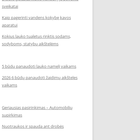
sveikatai
Kaip pagerinti vandens kokybę kavos
aparatui
Kokius lauko tualetus rinktis sodams,
sodyboms, statybų aikštelėms
5 būdų panaudoti lauko namelį vaikams
2026 6 būdų panaudoti žaidimų aikšteles
vaikams
Geriausias pasirinkimas – Automobilių
supirkimas
Nuotraukos ir spauda ant drobės