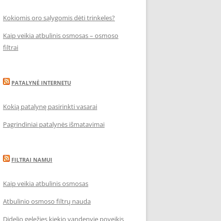
Kokiomis oro sąlygomis dėti trinkeles?
Kaip veikia atbulinis osmosas – osmoso
filtrai
PATALYNĖ INTERNETU
Kokią patalynę pasirinkti vasarai
Pagrindiniai patalynės išmatavimai
FILTRAI NAMUI
Kaip veikia atbulinis osmosas
Atbulinio osmoso filtrų nauda
Didelio geležies kiekio vandenyje poveikis