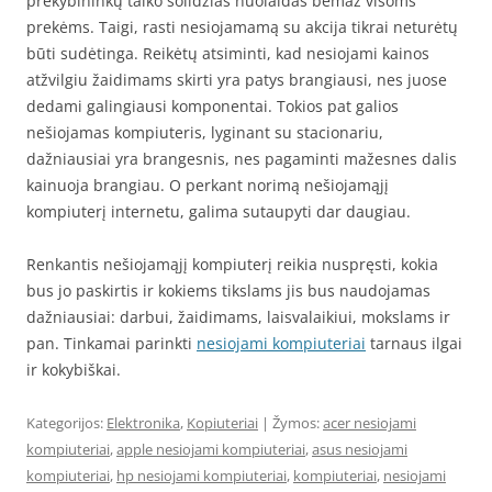
prekybininkų taiko solidžias nuolaidas bemaž visoms
prekėms. Taigi, rasti nesiojamamą su akcija tikrai neturėtų
būti sudėtinga. Reikėtų atsiminti, kad nesiojami kainos
atžvilgiu žaidimams skirti yra patys brangiausi, nes juose
dedami galingiausi komponentai. Tokios pat galios
nešiojamas kompiuteris, lyginant su stacionariu,
dažniausiai yra brangesnis, nes pagaminti mažesnes dalis
kainuoja brangiau. O perkant norimą nešiojamąjį
kompiuterį internetu, galima sutaupyti dar daugiau.
Renkantis nešiojamąjį kompiuterį reikia nuspręsti, kokia
bus jo paskirtis ir kokiems tikslams jis bus naudojamas
dažniausiai: darbui, žaidimams, laisvalaikiui, mokslams ir
pan. Tinkamai parinkti
nesiojami kompiuteriai
tarnaus ilgai
ir kokybiškai.
Kategorijos:
Elektronika
,
Kopiuteriai
| Žymos:
acer nesiojami
kompiuteriai
,
apple nesiojami kompiuteriai
,
asus nesiojami
kompiuteriai
,
hp nesiojami kompiuteriai
,
kompiuteriai
,
nesiojami