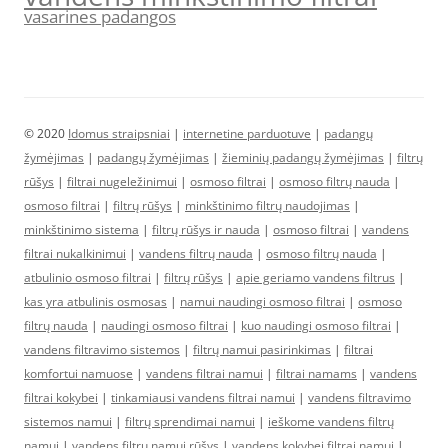
vasarines padangos
© 2020
Idomus straipsniai
|
internetine parduotuve
|
padangų
žymėjimas
|
padangų žymėjimas
|
žieminių padangų žymėjimas
|
filtrų
rūšys
|
filtrai nugeležinimui
|
osmoso filtrai
|
osmoso filtrų nauda
|
osmoso filtrai
|
filtrų rūšys
|
minkštinimo filtrų naudojimas
|
minkštinimo sistema
|
filtrų rūšys ir nauda
|
osmoso filtrai
|
vandens
filtrai nukalkinimui
|
vandens filtrų nauda
|
osmoso filtrų nauda
|
atbulinio osmoso filtrai
|
filtrų rūšys
|
apie geriamo vandens filtrus
|
kas yra atbulinis osmosas
|
namui naudingi osmoso filtrai
|
osmoso
filtrų nauda
|
naudingi osmoso filtrai
|
kuo naudingi osmoso filtrai
|
vandens filtravimo sistemos
|
filtrų namui pasirinkimas
|
filtrai
komfortui namuose
|
vandens filtrai namui
|
filtrai namams
|
vandens
filtrai kokybei
|
tinkamiausi vandens filtrai namui
|
vandens filtravimo
sistemos namui
|
filtrų sprendimai namui
|
ieškome vandens filtrų
namui
|
vandens filtrų namui rūšys
|
vandens kokybei filtrai namui
|