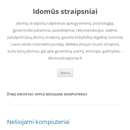
Pereiti
prie
Idomūs straipsniai
turinio
Įdomių straipsnių talpinimas apie gyvenimą, psichologiją,
gyvenimiški patarimai, pastebėjimai, rekomendacijos. Galime
patalpinti Jūsų įdomų straipsnį, gausite kokybišką atgalinę nuorodą
į savo verslo internetinį puslapį. Belieka atsiųsti mums straipsnį,
kuris būtų įdomus, gal apie gyvenimą, patirtį, emocijas, galimybes –
Idomusstraipsniai.lt
Meniu
ŽYMŲ ARCHYVAI:
APPLE NESIOJAMI KOMPIUTERIAI
Nešiojami kompiuteriai