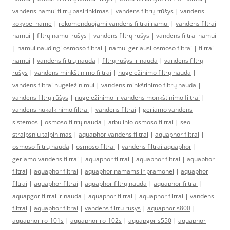
vandens namui filtrų pasirinkimas
|
vandens filtrų rtūšys
|
vandens
kokybei name
|
rekomenduojami vandens filtrai namui
|
vandens filtrai
namui
|
filtrų namui rūšys
|
vandens filtrų rūšys
|
vandens filtrai namui
|
namui naudingi osmoso filtrai
|
namui geriausi osmoso filtrai
|
filtrai
namui
|
vandens filtrų nauda
|
filtrų rūšys ir nauda
|
vandens filtrų
rūšys
|
vandens minkštinimo filtrai
|
nugeležinimo filtrų nauda
|
vandens filtrai nugeležinimui
|
vandens minkštinimo filtrų nauda
|
vandens filtrų rūšys
|
nugeležinimo ir vandens monkštinimo filtrai
|
vandens nukalkinimo filtrai
|
vandens filtrai
|
geriamo vandens
sistemos
|
osmoso filtrų nauda
|
atbulinio osmoso filtrai
|
seo
straipsniu talpinimas
|
aquaphor vandens filtrai
|
aquaphor filtrai
|
osmoso filtrų nauda
|
osmoso filtrai
|
vandens filtrai aquaphor
|
geriamo vandens filtrai
|
aquaphor filtrai
|
aquaphor filtrai
|
aquaphor
filtrai
|
aquaphor filtrai
|
aquaphor namams ir pramonei
|
aquaphor
filtrai
|
aquaphor filtrai
|
aquaphor filtrų nauda
|
aquaphor filtrai
|
aquapgor filtrai ir nauda
|
aquaphor filtrai
|
aquaphor filtrai
|
vandens
filtrai
|
aquaphor filtrai
|
vandens filtru rusys
|
aquaphor s800
|
aquaphor ro-101s
|
aquaphor ro-102s
|
aquapgor s550
|
aquaphor