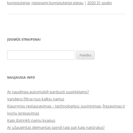
kompiuteriai
,
nesiojami kompiuteriai pigiau
|
2020 31 spalio
ĮDOMŪS STRAIPSNAI
Ieškoti:
NAUJAUSIA INFO
Ar naudinga automobilį parduoti supirkėjams?
Vandens filtrai nuo kalkių namui
Kiaurymių restauravimas – technologijos: suvirinimas, frezavimas ir
įvorių įpresavimas
Kaip išsirinkti namų kvapus
Ar užaugintas deimantas spindi taip pat kaip natūralus?