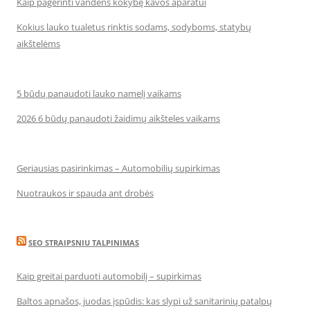
Kaip pagerinti vandens kokybę kavos aparatui
Kokius lauko tualetus rinktis sodams, sodyboms, statybų
aikštelėms
5 būdų panaudoti lauko namelį vaikams
2026 6 būdų panaudoti žaidimų aikšteles vaikams
Geriausias pasirinkimas – Automobilių supirkimas
Nuotraukos ir spauda ant drobės
SEO STRAIPSNIU TALPINIMAS
Kaip greitai parduoti automobilį – supirkimas
Baltos apnašos, juodas įspūdis: kas slypi už sanitarinių patalpų