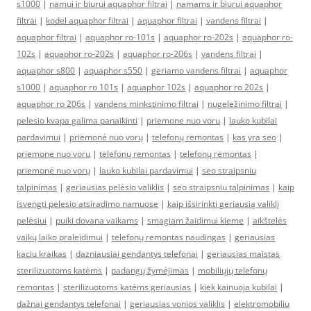
s1000
|
namui ir biurui aquaphor filtrai
|
namams ir biurui aquaphor
filtrai
|
kodel aquaphor filtrai
|
aquaphor filtrai
|
vandens filtrai
|
aquaphor filtrai
|
aquaphor ro-101s
|
aquaphor ro-202s
|
aquaphor ro-
102s
|
aquaphor ro-202s
|
aquaphor ro-206s
|
vandens filtrai
|
aquaphor s800
|
aquaphor s550
|
geriamo vandens filtrai
|
aquaphor
s1000
|
aquaphor ro 101s
|
aquaphor 102s
|
aquaphor ro 202s
|
aquaphor ro 206s
|
vandens minkstinimo filtrai
|
nugeležinimo filtrai
|
pelesio kvapa galima panaikinti
|
priemone nuo voru
|
lauko kubilai
pardavimui
|
priemonė nuo vorų
|
telefonų remontas
|
kas yra seo
|
priemone nuo voru
|
telefonų remontas
|
telefonų remontas
|
priemonė nuo vorų
|
lauko kubilai pardavimui
|
seo straipsniu
talpinimas
|
geriausias pelėsio valiklis
|
seo straipsniu talpinimas
|
kaip
isvengti pelesio atsiradimo namuose
|
kaip išsirinkti geriausią valiklį
pelėsiui
|
puiki dovana vaikams
|
smagiam žaidimui kieme
|
aikštelės
vaikų laiko praleidimui
|
telefonų remontas naudingas
|
geriausias
kaciu kraikas
|
dazniausiai gendantys telefonai
|
geriausias maistas
sterilizuotoms katėms
|
padangų žymėjimas
|
mobiliųjų telefonų
remontas
|
sterilizuotoms katėms geriausias
|
kiek kainuoja kubilai
|
dažnai gendantys telefonai
|
geriausias vonios valiklis
|
elektromobiliu