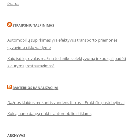
švaros
STRAIPSNIU TALPINIMAS
Automobilių supirkimas yra efektyvus transporto priemonės
gyvavimo ciklo valdyme
Kaip išdilęs ovalas mažina technikos efektyvumą ir kuo gali padėti
kiaurymių restauravimas?
BAKTERIJOS KANALIZACIJAI
Dažnos klaidos renkantis vandens filtrus – Praktiški pastebėjimai
Kokią nano dangą rinktis automobilio stiklams
ARCHYVAS