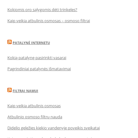
Kokiomis oro sąlygomis dėti trinkeles?
Kaip veikia atbulinis osmosas – osmoso filtrai
PATALYNĖ INTERNETU
Kokią patalynę pasirinkti vasarai
Pagrindiniai patalynės išmatavimai
FILTRAI NAMUI
Kaip veikia atbulinis osmosas
Atbulinio osmoso filtrų nauda
Didelio geležies kiekio vandenyje poveikis sveikatai