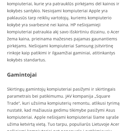
kompiuteriai, kurie yra patrauklūs pirkėjams dėl kainos ir
kokybės santykio. Nesiojami kompiuteriai Apple yra
paklausūs tarp reiklių vartotojų, kuriems kompiuterio
kokybė yra svarbesnė nei kaina. HP nešiojamieji
kompiuteriai patraukia akį savo išskirtiniu dizainu, o Acer
žema kaina, prieinama mažesnes pajamas gaunantiems
pirkėjams. Nešiojami kompiuteriai Samsung įsitvirtinę
rinkoje kaip patikimi ir ilgaamžiai gaminiai, atitinkantys
kokybės standartus.
Gamintojai
Skirtingų gamintojų kompiuteriai pasižymi ir skirtingais
parametrais bei patikimumu. JAV kompanija „Square
Trade“, kuri užsiima kompiuterių remontu, atlikusi tyrimą
nustatė, kad mažiausia gedimu tikimybe pasižymi Asus
kompiuteriai. Apple nešiojami kompiuteriai šiame sąraše
užima ketvirtą vietą. Tuo tarpu, populiarūs Lietuvoje Acer