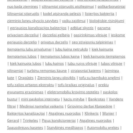
nuo kada ziemines
|
siltnamiai stipruolis atsiliepimai
|
polikarbonatiniai
šiltnamiai stipruolis
|
kodel atsiranda pelesis
|
listerijos bakterija
|
zieminio langu skyscio savybes
|
vaiku zaidimui
|
bioloģiskie risinājumi
|
geriausios kanalizacijos bakterijos
|
adblue skystis
|
parama
privaciam darzeliui
|
darzeliai gelbeja
|
pasirinkimas vilniuje
|
ieskome
geriausio darzelio
|
privatus darzelis
|
seo straipsniu talpinimas
|
itempiamu lubu privalumai
|
lubu kaina netrukdo
|
kiek kainuoja
itempiamos lubos
|
itempiamos lubos kaina
|
kiek kainuoja itempiamos
|
kiek kainuoja lubos
|
lubu kainos
|
lubu rusys vilniuje
|
lubos vilniuje
|
siltnamiai
|
turbinu remontas kaune
|
straipsniai katems
|
laiminga
kate
|
Orapūtės
|
Zieminis langu ploviklis
|
tofu su bambuko anglimi
|
tofu zalios arbatos ekstraktu
|
tofu kraikas originalus
|
prekiu
gyvunams grazinimas
|
elektromobiliu krovimo stoteles
|
paskolos
bustui
|
mini paskolos internetu
|
kaciu mityba
|
Bankrotas
|
Vandens
filtrai
|
Mediniai nameliai vaikams
|
Griovimo darbai Klaipedoje
|
Bakterijos kanalizacijai
|
Atgalines nuorodos
|
Klinkeris
|
Monier
|
Gerard
|
Trinkeles
|
Pigus kondicionieriai
|
Atgalines nuorodos
|
Spausdintuvu kasetes
|
Statybinės medžiagos
|
Automobiliu prekes
|