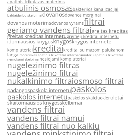
apatinis trikotazas moterims
atbulinis osmosas
bakterijos kanalizacijai
dovanos
dovanos merginai
baldai
darbo skelbimai
filtrai
dovanos moterims
dovanos vyrams
geriamo vandens filtrai
greitas kreditas
greitas kreditas internetu
greitieji kreditai internetu
knygos
idomiausios knygos
knygos internete
kreditai
kompiuteriai
kreditai su mazom palukanom
langai
moteriskas apatinis trikotazas internetu
moteru apatinis trikotazas
nesiojami kompiuteriai
nemokami skelbimai
nugelezinimo filtras
nugeležinimo filtrai
nukalkinimo filtrai
osmoso filtrai
paskolos
padangos
paskola internetu
paskolos internetu
roletai
paskolos skaiciuokle
skaitomiausios knygos
skelbimai
vandens filtrai
vandens filtrai namui
vandens filtrai nuo kalkiu
vandens minkstinimo filtrai