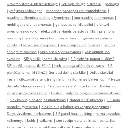
ikrovimo stoteliu pletra lietuvoje
|
lietuvoje daugeja stoteliu
|
padangų
žymėjimas reikalingas
|
vasarinės padangos elektromobiliams
|
naudingas žieminių padangų žymėjimas
|
kuo naudingas remontas
|
mobiliųjų telefonų remontas
|
geriausias valiklis peliui
|
efektyvi
priemone nuo voru
|
efektyviai veikiantis pelėsio valiklis
|
priemonė
nuo vorų
|
telefonų remontas
|
josera classic
|
geriausias pelesio
valiklis
|
kas yra seo straipsniai
|
seo straipsniu talpinimas
|
isorinis
seo optimizavimas
|
vidinis seo optimizavimas
|
kaip optimizuoti
svetaine
|
SIP plokščių namai iki raktų
|
SIP plokščių namai iki 80m2
|
SIP plokščių namai iki 80m2
|
Kiek kainuoja aikštelės vaikams
|
SIP
plokščių namai iki 80m2
|
Geriausi dulkių siurbliai
|
Dulkiu siurbliai
Tesla
|
difuzoriai valymo įrenginims
|
kaliforminės bakterijos
|
Privatus
darzelis Vilniuje kainos
|
Privatus darzelis Vilniuje kainos
|
Bakterijos
valymo įrenginimas kaina
|
Bakterijų valymo įrenginiams kainos skiriasi
|
Kiek kainuoja bakterijos nuotekoms
|
Namai iš SIP plokščių
|
SIP sodo
nameliai gyvenimui
|
Kiek kainuoja bakterijos valymo įrenginims
|
Dalys viryklėms ir orkaitėms
|
SIP panel hous building
|
namu apyvokos
reikmenys
|
buitis
|
vaikams
|
seo straipsniu talpinimas
|
bakterijos
kanalizacijai
|
saugus zaidimas vaikams
|
seo straipsniu talpinimas
|