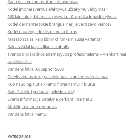
Kada pasirenkamas atbulinis osmosas
Kodėl įmonei svarbus efektyvus užsakymų valdymas?
360 laipsnių grįžtamasis ryšys: kultūra, etika ir pasitikėjimas
Kodėl deimantai tokie brangūs ir ar jie verti savo kainos?
Kodėl naudinga rinktis osmoso filtrus
Masažo stalas: kaip išsirinkti tinkamiausią variantą?
Kaklaraiščiai kaip stiliaus simbolis
Tvarios ir praktiškos alternatyvos profesionalams – Vienkartiniai
rankšluosčiai
Vandens filtrai Aquaphor S800
Didelis vidaus durų pasirinkimas – rankenos ir dizainas
Kuo naudingi nukalkinimo filtrai namui ir biurui
Kaip išsirinkti geriausią pelėsio valiklį
Svarbi informacija patalyne perkant internetu
Mobilių telefonų remontas
Vandens filtrai namui
KATEGORIJOS