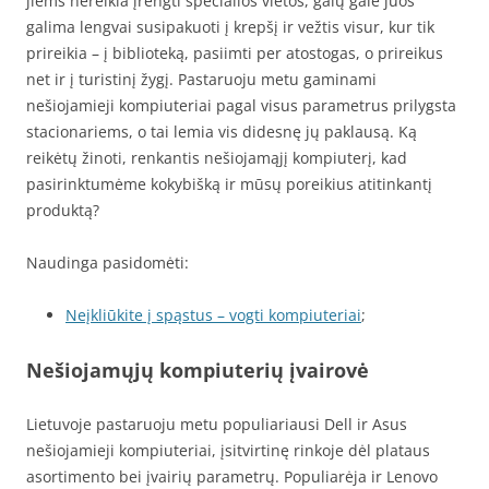
jiems nereikia įrengti specialios vietos, galų gale juos
galima lengvai susipakuoti į krepšį ir vežtis visur, kur tik
prireikia – į biblioteką, pasiimti per atostogas, o prireikus
net ir į turistinį žygį. Pastaruoju metu gaminami
nešiojamieji kompiuteriai pagal visus parametrus prilygsta
stacionariems, o tai lemia vis didesnę jų paklausą. Ką
reikėtų žinoti, renkantis nešiojamąjį kompiuterį, kad
pasirinktumėme kokybišką ir mūsų poreikius atitinkantį
produktą?
Naudinga pasidomėti:
Neįkliūkite į spąstus – vogti kompiuteriai
;
Nešiojamųjų kompiuterių įvairovė
Lietuvoje pastaruoju metu populiariausi Dell ir Asus
nešiojamieji kompiuteriai, įsitvirtinę rinkoje dėl plataus
asortimento bei įvairių parametrų. Populiarėja ir Lenovo