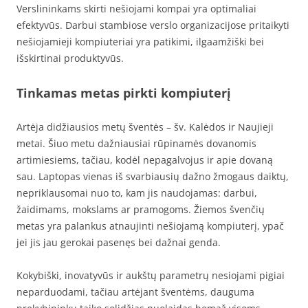
Verslininkams skirti nešiojami kompai yra optimaliai
efektyvūs. Darbui stambiose verslo organizacijose pritaikyti
nešiojamieji kompiuteriai yra patikimi, ilgaamžiški bei
išskirtinai produktyvūs.
Tinkamas metas pirkti kompiuterį
Artėja didžiausios metų šventės – šv. Kalėdos ir Naujieji
metai. Šiuo metu dažniausiai rūpinamės dovanomis
artimiesiems, tačiau, kodėl nepagalvojus ir apie dovaną
sau. Laptopas vienas iš svarbiausių dažno žmogaus daiktų,
nepriklausomai nuo to, kam jis naudojamas: darbui,
žaidimams, mokslams ar pramogoms. Žiemos švenčių
metas yra palankus atnaujinti nešiojamą kompiuterį, ypač
jei jis jau gerokai pasenęs bei dažnai genda.
Kokybiški, inovatyvūs ir aukštų parametrų nesiojami pigiai
neparduodami, tačiau artėjant šventėms, dauguma