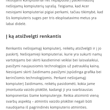
nešiojami kompiuteriai net nepapuola į patikimiausių
nešiojamų kompiuterių sąrašą. Teigiama, kad Acer
nesiojami kompiuteriai pigiai perkami, tačiau tikimybė, kad
šis kompiuteris suges per tris eksploatavimo metus yra
labai didelė.
Į ką atsižvelgti renkantis
Renkantis nešiojamąjį kompiuterį, reikėtų atsižvelgti ir į jo
paskirtį. Nešiojamieji kompiuteriai, kurie yra sukurti namų
vartotojams bei skirti kasdieninei veiklai bei laisvalaikiui,
pasižymi naujausiomis technologijos už patrauklią kainą.
Nesiojami skirti žaidimams pasižymi įspūdinga grafika bei
kerinčiomis technologijomis. Perkant nešiojamąjį
kompiuterį žaidimams, reikėtų pasidomėti, kokia jame
įmontuota vaizdo plokštė, kadangi ji yra svarbiausias
komponentas šiame kompiuteryje. Reikia atsiminti vieną
svarbų aspektą – atmintis vaizdo plokštei negali būti
naudojama iš pagrindinės kompiuterio atminties.