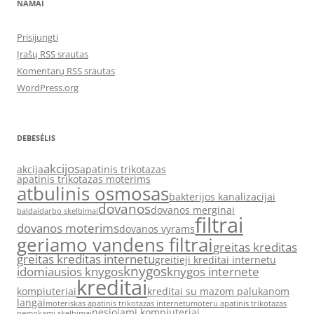
NAMAI
Prisijungti
Įrašų RSS srautas
Komentarų RSS srautas
WordPress.org
DEBESĖLIS
akcijos
akcija
apatinis trikotazas
apatinis trikotazas moterims
atbulinis osmosas
bakterijos kanalizacijai
dovanos
dovanos merginai
baldai
darbo skelbimai
filtrai
dovanos moterims
dovanos vyrams
geriamo vandens filtrai
greitas kreditas
greitas kreditas internetu
greitieji kreditai internetu
knygos
idomiausios knygos
knygos internete
kreditai
kompiuteriai
kreditai su mazom palukanom
langai
moteriskas apatinis trikotazas internetu
moteru apatinis trikotazas
nesiojami kompiuteriai
nemokami skelbimai