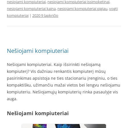
nesiojami kompiuteriai
,
nesiojami kompiuteriai issimoketinai
,
nesiojami kompiuteriai kaina
,
nesiojami kompiuteriai pigiau
,
vogti
kompiuteriai
|
2020 9 lapkričio
Nešiojami kompiuteriai
Nešiojami kompiuteriai. Kaip išsirinkti nešiojamą
kompiuterį? Vis dažniau renkantis kompiuterį mūsų
pasirinkimas apsistoja ne ties stacionariu įrenginiu, o ties
kompaktišku, užimančiu mažai vietos bei lengvu nešiojamu
kompiuteriu. Nešiojamųjų kompiuterių rinka pasaulyje vis
auga.
Nešiojami kompiuteriai