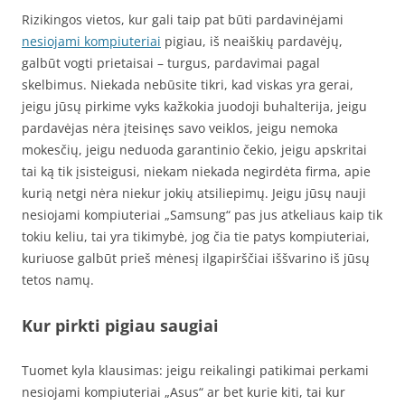
Rizikingos vietos, kur gali taip pat būti pardavinėjami
nesiojami kompiuteriai
pigiau, iš neaiškių pardavėjų,
galbūt vogti prietaisai – turgus, pardavimai pagal
skelbimus. Niekada nebūsite tikri, kad viskas yra gerai,
jeigu jūsų pirkime vyks kažkokia juodoji buhalterija, jeigu
pardavėjas nėra įteisinęs savo veiklos, jeigu nemoka
mokesčių, jeigu neduoda garantinio čekio, jeigu apskritai
tai ką tik įsisteigusi, niekam niekada negirdėta firma, apie
kurią netgi nėra niekur jokių atsiliepimų. Jeigu jūsų nauji
nesiojami kompiuteriai „Samsung“ pas jus atkeliaus kaip tik
tokiu keliu, tai yra tikimybė, jog čia tie patys kompiuteriai,
kuriuose galbūt prieš mėnesį ilgapirščiai iššvarino iš jūsų
tetos namų.
Kur pirkti pigiau saugiai
Tuomet kyla klausimas: jeigu reikalingi patikimai perkami
nesiojami kompiuteriai „Asus“ ar bet kurie kiti, tai kur