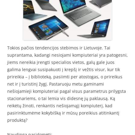
Tokios pačios tendencijos stebimos ir Lietuvoje. Tai
suprantama, kadangi nesiojami kompiuteriai yra patogesni,
jiems nereikia įrengti specialios vietos, galų gale juos
galima lengvai susipakuoti į krepšį ir vežtis visur, kur tik
prireikia – į biblioteką, pasiimti per atostogas, o prireikus
net ir į turistinį žygį. Pastaruoju metu gaminami
nešiojamieji kompiuteriai pagal visus parametrus prilygsta
stacionariems, o tai lemia vis didesnę jų paklausą. Ką
reikėtų žinoti, renkantis nešiojamąjį kompiuterį, kad
pasirinktumėme kokybišką ir mūsų poreikius atitinkantį
produktą?
Naudinga pasidomėti: