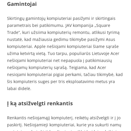
Gamintojai
Skirtingų gamintojų kompiuteriai pasižymi ir skirtingais
parametrais bei patikimumu. JAV kompanija „Square
Trade“, kuri užsiima kompiuterių remontu, atlikusi tyrimą
nustatė, kad mažiausia gedimu tikimybe pasižymi Asus
kompiuteriai. Apple nešiojami kompiuteriai šiame sąraše
užima ketvirtą vietą. Tuo tarpu, populiarūs Lietuvoje Acer
nešiojami kompiuteriai net nepapuola į patikimiausių
nešiojamų kompiuterių sąrašą. Teigiama, kad Acer
nesiojami kompiuteriai pigiai perkami, tačiau tikimybė, kad
šis kompiuteris suges per tris eksploatavimo metus yra
labai didelė.
Į ką atsižvelgti renkantis
Renkantis nešiojamąjį kompiuterį, reikėtų atsižvelgti ir į jo
paskirtį. Nešiojamieji kompiuteriai, kurie yra sukurti namų