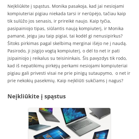
Neįkliūkite į spąstus. Monika pasakoja, kad jai nesiojami
kompiuteriai pigiau niekada tarsi ir nerūpėjo, tačiau kaip
tik sulūžo jos senasis, ir prireikė naujo. Kaip tyčia,
pasipainiojo tipas, siūlantis naują kompiuterį, ir Monika
pamanė, jeigu jau taip pigiai, tai kodėl gi nenusipirkus?
Šitoks pirkimas pagal skelbimą merginai išėjo ne į naudą.
Pasirodo, ji įsigijo vogtą kompiuterį, o dėl to net ir pati
įsipainiojo į reikalus su teisininkais. Šis pavyzdys tik rodo,
kad iš nepatikimų pirkėjų perkami nesiojami kompiuteriai
pigiau gali privesti visai ne prie pinigų sutaupymo, o net ir
prie nekokių pasekmių. Kaip neįkliūti sukčiams į nagus?
Neįkliūkite į spąstus