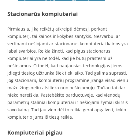
Stacionarūs kompiuteriai
Pirmiausia, į ką reikėtų atkreipti dėmesį, perkant
kompiuterį, tai kainos ir kokybės santykis. Nesvarbu, ar
vertinami nešiojami ar stacionarus kompiuteriai kainos yra
labai svarbios. Reikia žinoti, kad pigus stacionarus
kompiuteriai yra ne todėl, kad jie būtų prastesni už
nešiojamus. O todėl, kad naujausias technologijas jiems
įdiegti tiesiog užtrunka šiek tiek laiko. Tad galima suprasti,
jog stacionarių kompiuterių programinė įranga visad vienu
mažu žingsneliu atsilieka nuo nešiojamųjų. Tačiau tai dar
nieko nereiškia. Pastebėkite parduotuvėje, kad vienodų
parametrų staliniai kompiuteriai ir nešiojami žymiai skirsis
savo kainą. Tad jau vien dėl to reikia gerai apgalvoti, kokio
kompiuterio Jums iš tiesų reikia.
Kompiuteriai pigiau