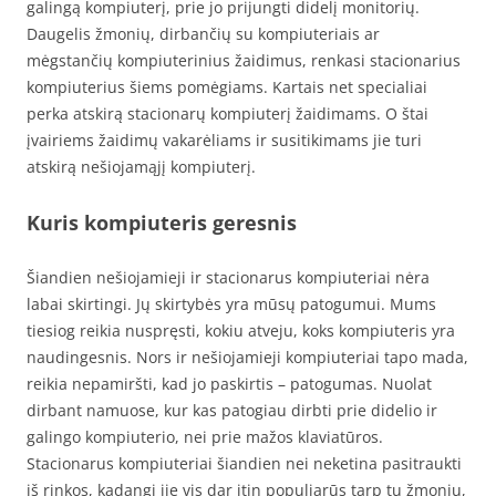
galingą kompiuterį, prie jo prijungti didelį monitorių.
Daugelis žmonių, dirbančių su kompiuteriais ar
mėgstančių kompiuterinius žaidimus, renkasi stacionarius
kompiuterius šiems pomėgiams. Kartais net specialiai
perka atskirą stacionarų kompiuterį žaidimams. O štai
įvairiems žaidimų vakarėliams ir susitikimams jie turi
atskirą nešiojamąjį kompiuterį.
Kuris kompiuteris geresnis
Šiandien nešiojamieji ir stacionarus kompiuteriai nėra
labai skirtingi. Jų skirtybės yra mūsų patogumui. Mums
tiesiog reikia nuspręsti, kokiu atveju, koks kompiuteris yra
naudingesnis. Nors ir nešiojamieji kompiuteriai tapo mada,
reikia nepamiršti, kad jo paskirtis – patogumas. Nuolat
dirbant namuose, kur kas patogiau dirbti prie didelio ir
galingo kompiuterio, nei prie mažos klaviatūros.
Stacionarus kompiuteriai šiandien nei neketina pasitraukti
iš rinkos, kadangi jie vis dar itin populiarūs tarp tų žmonių,