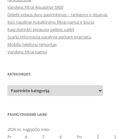
Vandens filtrai Aquaphor S800
Didelis vidaus durų pasirinkimas – rankenos ir dizainas
Kuo naudingi nukalkinimo filtrai namui ir biurui
Kaip išsirinkti geriausią pelėsio valiklį
Svarbi informacija patalyne perkant internetu
Mobilių telefonų remontas
Vandens filtrai namui
KATEGORIJOS
Kategorijos
PASIKLYDUSIEMS LAIKE
2026 m. rugpjūčio mėn.
Pr
A
T
K
Pn
Š
S