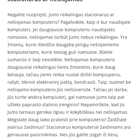
Negalite nuspręsti, Jums reikalingas stacionarus ar
nešiojamas kompiuteris? Pagalvokite, kaip ir kur naudojate
kompiuterį. Jei daugiausiai kompiuteriu naudojatės
namuose, nešiojamas turbūt Jums nebus reikalingas. Yra
žmonių, kurie išleidžia daugybę pinigų nešiojamiems
kompiuteriams, kurie tiesiog guli namuose. Būkite
sumanūs ir taip nesielkite. Nešiojamas kompiuteris
daugiausiai reikalingas tiems žmonėms, kurie daug
keliauja, tačiau jiems reikia nuolat dirbti kompiuperiu,
rašyti, tikrinti elektroninį paštą, bendrauti. Taip, tuomet be
nešiojamo kompiuterio Jūs neišsiversite. Tačiau jei darbe,
Jūs turite atskirą kompiuterį, gal namuose Jums taip pat
užteks paprasto stalinio įrenginio? Nepamirškite, kad jis
Jums tarnaus gerokai ilgiau ir kokybiškiau nei nešiojamas.
Mėgstate daug laiko praleisti prie kompiuterio? Žaidžiate
įvairius žaidimus? Stacionarus kompiuteriai žaidimams yra
geriausias pasirinkimas. Nes Jūs galite įsigyti iš tiesų