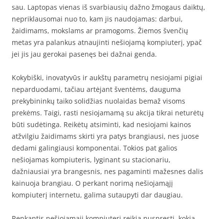
sau. Laptopas vienas iš svarbiausių dažno žmogaus daiktų,
nepriklausomai nuo to, kam jis naudojamas: darbui,
žaidimams, mokslams ar pramogoms. Žiemos švenčių
metas yra palankus atnaujinti nešiojamą kompiuterį, ypač
jei jis jau gerokai pasenęs bei dažnai genda.
Kokybiški, inovatyvūs ir aukštų parametrų nesiojami pigiai
neparduodami, tačiau artėjant šventėms, dauguma
prekybininkų taiko solidžias nuolaidas bemaž visoms
prekėms. Taigi, rasti nesiojamamą su akcija tikrai neturėtų
būti sudėtinga. Reikėtų atsiminti, kad nesiojami kainos
atžvilgiu žaidimams skirti yra patys brangiausi, nes juose
dedami galingiausi komponentai. Tokios pat galios
nešiojamas kompiuteris, lyginant su stacionariu,
dažniausiai yra brangesnis, nes pagaminti mažesnes dalis
kainuoja brangiau. O perkant norimą nešiojamąjį
kompiuterį internetu, galima sutaupyti dar daugiau.
Renkantis nešiojamąjį kompiuterį reikia nuspręsti, kokia