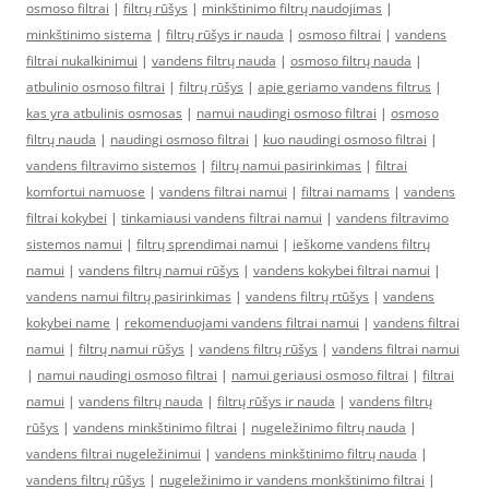
osmoso filtrai
|
filtrų rūšys
|
minkštinimo filtrų naudojimas
|
minkštinimo sistema
|
filtrų rūšys ir nauda
|
osmoso filtrai
|
vandens
filtrai nukalkinimui
|
vandens filtrų nauda
|
osmoso filtrų nauda
|
atbulinio osmoso filtrai
|
filtrų rūšys
|
apie geriamo vandens filtrus
|
kas yra atbulinis osmosas
|
namui naudingi osmoso filtrai
|
osmoso
filtrų nauda
|
naudingi osmoso filtrai
|
kuo naudingi osmoso filtrai
|
vandens filtravimo sistemos
|
filtrų namui pasirinkimas
|
filtrai
komfortui namuose
|
vandens filtrai namui
|
filtrai namams
|
vandens
filtrai kokybei
|
tinkamiausi vandens filtrai namui
|
vandens filtravimo
sistemos namui
|
filtrų sprendimai namui
|
ieškome vandens filtrų
namui
|
vandens filtrų namui rūšys
|
vandens kokybei filtrai namui
|
vandens namui filtrų pasirinkimas
|
vandens filtrų rtūšys
|
vandens
kokybei name
|
rekomenduojami vandens filtrai namui
|
vandens filtrai
namui
|
filtrų namui rūšys
|
vandens filtrų rūšys
|
vandens filtrai namui
|
namui naudingi osmoso filtrai
|
namui geriausi osmoso filtrai
|
filtrai
namui
|
vandens filtrų nauda
|
filtrų rūšys ir nauda
|
vandens filtrų
rūšys
|
vandens minkštinimo filtrai
|
nugeležinimo filtrų nauda
|
vandens filtrai nugeležinimui
|
vandens minkštinimo filtrų nauda
|
vandens filtrų rūšys
|
nugeležinimo ir vandens monkštinimo filtrai
|