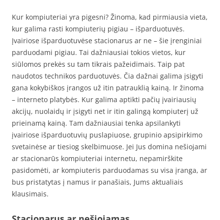
Kur kompiuteriai yra pigesni? Žinoma, kad pirmiausia vieta,
kur galima rasti kompiuterių pigiau – išparduotuvės.
Įvairiose išparduotuvėse stacionarus ar ne – šie įrenginiai
parduodami pigiau. Tai dažniausiai tokios vietos, kur
siūlomos prekės su tam tikrais pažeidimais. Taip pat
naudotos technikos parduotuvės. Čia dažnai galima įsigyti
gana kokybiškos įrangos už itin patrauklią kainą. Ir žinoma
– interneto platybės. Kur galima aptikti pačių įvairiausių
akcijų, nuolaidų ir įsigyti net ir itin galingą kompiuterį už
prieinamą kainą. Tam dažniausiai tenka apsilankyti
įvairiose išparduotuvių puslapiuose, grupinio apsipirkimo
svetainėse ar tiesiog skelbimuose. Jei Jus domina nešiojami
ar stacionarūs kompiuteriai internetu, nepamirškite
pasidomėti, ar kompiuteris parduodamas su visa įranga, ar
bus pristatytas į namus ir panašiais, Jums aktualiais
klausimais.
Stacionarus ar nešiojamas