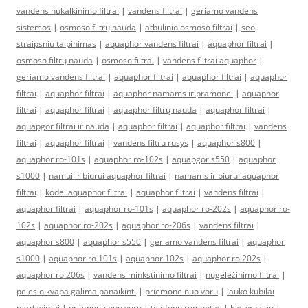
vandens nukalkinimo filtrai
|
vandens filtrai
|
geriamo vandens
sistemos
|
osmoso filtrų nauda
|
atbulinio osmoso filtrai
|
seo
straipsniu talpinimas
|
aquaphor vandens filtrai
|
aquaphor filtrai
|
osmoso filtrų nauda
|
osmoso filtrai
|
vandens filtrai aquaphor
|
geriamo vandens filtrai
|
aquaphor filtrai
|
aquaphor filtrai
|
aquaphor
filtrai
|
aquaphor filtrai
|
aquaphor namams ir pramonei
|
aquaphor
filtrai
|
aquaphor filtrai
|
aquaphor filtrų nauda
|
aquaphor filtrai
|
aquapgor filtrai ir nauda
|
aquaphor filtrai
|
aquaphor filtrai
|
vandens
filtrai
|
aquaphor filtrai
|
vandens filtru rusys
|
aquaphor s800
|
aquaphor ro-101s
|
aquaphor ro-102s
|
aquapgor s550
|
aquaphor
s1000
|
namui ir biurui aquaphor filtrai
|
namams ir biurui aquaphor
filtrai
|
kodel aquaphor filtrai
|
aquaphor filtrai
|
vandens filtrai
|
aquaphor filtrai
|
aquaphor ro-101s
|
aquaphor ro-202s
|
aquaphor ro-
102s
|
aquaphor ro-202s
|
aquaphor ro-206s
|
vandens filtrai
|
aquaphor s800
|
aquaphor s550
|
geriamo vandens filtrai
|
aquaphor
s1000
|
aquaphor ro 101s
|
aquaphor 102s
|
aquaphor ro 202s
|
aquaphor ro 206s
|
vandens minkstinimo filtrai
|
nugeležinimo filtrai
|
pelesio kvapa galima panaikinti
|
priemone nuo voru
|
lauko kubilai
pardavimui
|
priemonė nuo vorų
|
telefonų remontas
|
kas yra seo
|