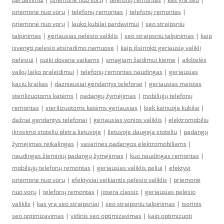
priemone nuo voru
|
telefonų remontas
|
telefonų remontas
|
priemonė nuo vorų
|
lauko kubilai pardavimui
|
seo straipsniu
talpinimas
|
geriausias pelėsio valiklis
|
seo straipsniu talpinimas
|
kaip
isvengti pelesio atsiradimo namuose
|
kaip išsirinkti geriausią valiklį
pelėsiui
|
puiki dovana vaikams
|
smagiam žaidimui kieme
|
aikštelės
vaikų laiko praleidimui
|
telefonų remontas naudingas
|
geriausias
kaciu kraikas
|
dazniausiai gendantys telefonai
|
geriausias maistas
sterilizuotoms katėms
|
padangų žymėjimas
|
mobiliųjų telefonų
remontas
|
sterilizuotoms katėms geriausias
|
kiek kainuoja kubilai
|
dažnai gendantys telefonai
|
geriausias vonios valiklis
|
elektromobiliu
ikrovimo stoteliu pletra lietuvoje
|
lietuvoje daugeja stoteliu
|
padangų
žymėjimas reikalingas
|
vasarinės padangos elektromobiliams
|
naudingas žieminių padangų žymėjimas
|
kuo naudingas remontas
|
mobiliųjų telefonų remontas
|
geriausias valiklis peliui
|
efektyvi
priemone nuo voru
|
efektyviai veikiantis pelėsio valiklis
|
priemonė
nuo vorų
|
telefonų remontas
|
josera classic
|
geriausias pelesio
valiklis
|
kas yra seo straipsniai
|
seo straipsniu talpinimas
|
isorinis
seo optimizavimas
|
vidinis seo optimizavimas
|
kaip optimizuoti