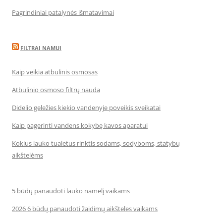
Pagrindiniai patalynės išmatavimai
FILTRAI NAMUI
Kaip veikia atbulinis osmosas
Atbulinio osmoso filtrų nauda
Didelio geležies kiekio vandenyje poveikis sveikatai
Kaip pagerinti vandens kokybę kavos aparatui
Kokius lauko tualetus rinktis sodams, sodyboms, statybų
aikštelėms
5 būdų panaudoti lauko namelį vaikams
2026 6 būdų panaudoti žaidimų aikšteles vaikams