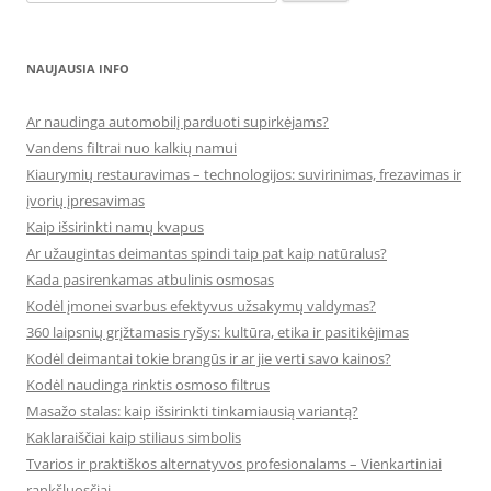
NAUJAUSIA INFO
Ar naudinga automobilį parduoti supirkėjams?
Vandens filtrai nuo kalkių namui
Kiaurymių restauravimas – technologijos: suvirinimas, frezavimas ir
įvorių įpresavimas
Kaip išsirinkti namų kvapus
Ar užaugintas deimantas spindi taip pat kaip natūralus?
Kada pasirenkamas atbulinis osmosas
Kodėl įmonei svarbus efektyvus užsakymų valdymas?
360 laipsnių grįžtamasis ryšys: kultūra, etika ir pasitikėjimas
Kodėl deimantai tokie brangūs ir ar jie verti savo kainos?
Kodėl naudinga rinktis osmoso filtrus
Masažo stalas: kaip išsirinkti tinkamiausią variantą?
Kaklaraiščiai kaip stiliaus simbolis
Tvarios ir praktiškos alternatyvos profesionalams – Vienkartiniai
rankšluosčiai