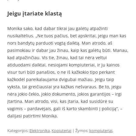
Jeigu įtariate klastą
Monika sako, kad dabar tikrai jau galėtų atpažinti
nusikaltėlius. „Ne tuos pačius, bet apskritai, jeigu man kas
nors bandytų parduoti vogtą daiktą. Man atrodo, aš
pasimokiau ir dabar jau žinau, kaip kas galėtų būti. Manau,
kad atpažinčiau. Vis tie, žinau, kad tai nėra veltui
atiduodami daiktai, nesiojami kompiuteriai, ir ju kainos
visur turi būti panašios, o ne iš kažkokio tipo perkant
kažkodėl pareikalaujama dvigubai mažiau. Jeigu taip
vyksta, tai greičiausiai yra kažkas nešvaraus. Be to, jeigu
nėra jokio čekio, jokio dokumento, jokios garantijos – irgi
įtartina. Man atrodo, visi, kas įtaria, kad susidūrė su
vagimis – pardavėjais, gali iš karto skambinti į policiją“, –
dalijasi patirtimi Monika.
Kategorijos:
Elektronika
,
Kopiuteriai
| Žymos:
kompiuteriai
,