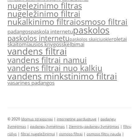
nugelezinimo filtras
nugeležinimo filtrai
nukalkinimo filtrai
osmoso filtrai
paskolos
padangos
paskola internetu
paskolos internetu
roletai
paskolos skaiciuokle
skaitomiausios knygos
skelbimai
vandens filtrai
vandens filtrai namui
vandens filtrai nuo kalkiu
vandens minkstinimo filtrai
vasarines padangos
© 2020
Idomus straipsniai
|
internetine parduotuve
|
padangų
žymėjimas
|
padangų žymėjimas
|
žieminių padangų žymėjimas
|
filtrų
rūšys
|
filtrai nugeležinimui
|
osmoso filtrai
|
osmoso filtrų nauda
|