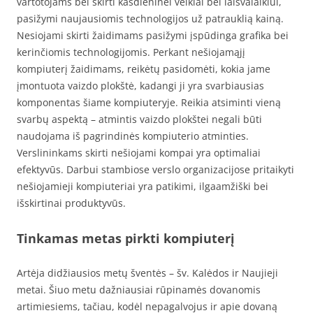
vartotojams bei skirti kasdieninei veiklai bei laisvalaikiui,
pasižymi naujausiomis technologijos už patrauklią kainą.
Nesiojami skirti žaidimams pasižymi įspūdinga grafika bei
kerinčiomis technologijomis. Perkant nešiojamąjį
kompiuterį žaidimams, reikėtų pasidomėti, kokia jame
įmontuota vaizdo plokštė, kadangi ji yra svarbiausias
komponentas šiame kompiuteryje. Reikia atsiminti vieną
svarbų aspektą – atmintis vaizdo plokštei negali būti
naudojama iš pagrindinės kompiuterio atminties.
Verslininkams skirti nešiojami kompai yra optimaliai
efektyvūs. Darbui stambiose verslo organizacijose pritaikyti
nešiojamieji kompiuteriai yra patikimi, ilgaamžiški bei
išskirtinai produktyvūs.
Tinkamas metas pirkti kompiuterį
Artėja didžiausios metų šventės – šv. Kalėdos ir Naujieji
metai. Šiuo metu dažniausiai rūpinamės dovanomis
artimiesiems, tačiau, kodėl nepagalvojus ir apie dovaną