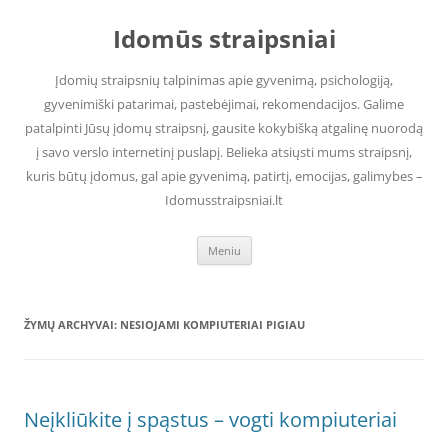
Pereiti
prie
Idomūs straipsniai
turinio
Įdomių straipsnių talpinimas apie gyvenimą, psichologiją,
gyvenimiški patarimai, pastebėjimai, rekomendacijos. Galime
patalpinti Jūsų įdomų straipsnį, gausite kokybišką atgalinę nuorodą
į savo verslo internetinį puslapį. Belieka atsiųsti mums straipsnį,
kuris būtų įdomus, gal apie gyvenimą, patirtį, emocijas, galimybes –
Idomusstraipsniai.lt
Meniu
ŽYMŲ ARCHYVAI:
NESIOJAMI KOMPIUTERIAI PIGIAU
Neįkliūkite į spąstus – vogti kompiuteriai