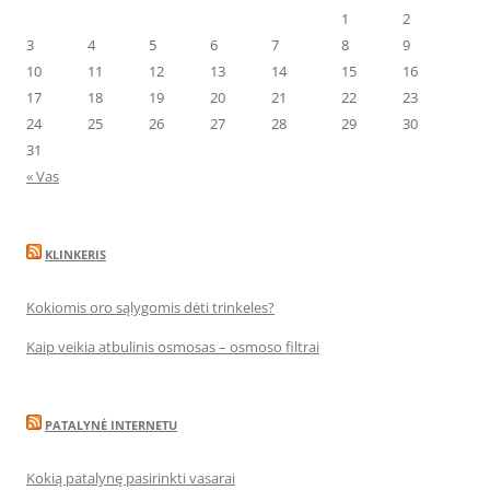
1
2
3
4
5
6
7
8
9
10
11
12
13
14
15
16
17
18
19
20
21
22
23
24
25
26
27
28
29
30
31
« Vas
KLINKERIS
Kokiomis oro sąlygomis dėti trinkeles?
Kaip veikia atbulinis osmosas – osmoso filtrai
PATALYNĖ INTERNETU
Kokią patalynę pasirinkti vasarai