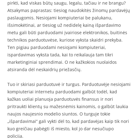
pirkti, kad viskas būtų saugu, legalu, tačiau ir ne brangu?
Atsakymas paprastas: tiesiog naudokitės žinomų pardavėjų
paslaugomis. Nesiojami kompiuteriai be palukanu,
išsimokėtinai, ar tiesiog už nedidelę kainą išpardavimo
metu gali būti parduodami įvairiose elektronikos, buitinės
technikos parduotuvėse, kuriose vyksta skaidri prekyba.
Ten pigiau parduodami nesiojami kompiuteriai,
ispardavimas vyksta tada, kai to reikalauja tam tikri
marketinginiai sprendimai. O ne kažkokios nuolaidos
atsiranda dėl neskaidrių priežasčių.
Tuo ir skiriasi parduotuvė ir turgus. Parduotuvėje nesiojami
kompiuteriai internetu parduodami galbūt todėl, kad
kažkas uoliai planuoja parduotuvės finansus ir nori
pritraukti klientų su mažesnėmis kainomis, o galbūt laukia
naujos naujesnio modelio siuntos. O turguje tokie
„išpardavimai“ gali vykti dėl to, kad pardavėjas kaip tik nori
kuo greičiau pabėgti iš miesto, kol jo dar nesučiupo
policija.