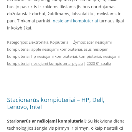
bus jo paskirtis ir kokiems tikslams jis bus naudojamas
dažniausiai: darbui, žaidimams, laisvalaikiui, mokslams ir
pan. Tinkamai parinkti
nesiojami kompiuteriai
tarnaus ilgai
ir kokybiškai.
Kategorijos:
Elektronika
,
Kopiuteriai
| Žymos:
acer nesiojami
kompiuteriai
,
apple nesiojami kompiuteriai
,
asus nesiojami
kompiuteriai
,
hp nesiojami kompiuteriai
,
kompiuteriai
,
nesiojami
kompiuteriai
,
nesiojami kompiuteriai pigiau
|
2020 31 spalio
Stacionarūs kompiuteriai – HP, Dell,
Lenovo, Intel
Starionarūs ar nešiojami kompiuteriai?
Su kiekviena diena
technologijos žengia vis pirmyn ir pirmyn, o kaip neatsilikti