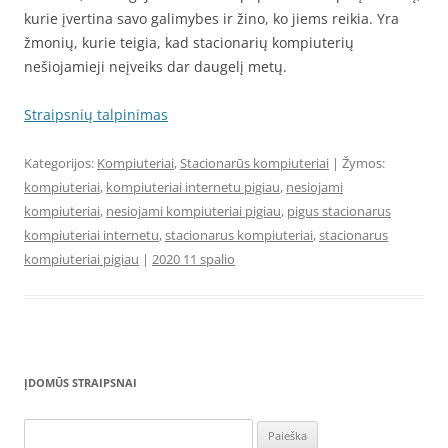
kurie įvertina savo galimybes ir žino, ko jiems reikia. Yra
žmonių, kurie teigia, kad stacionarių kompiuterių
nešiojamieji neįveiks dar daugelį metų.
Straipsnių talpinimas
Kategorijos:
Kompiuteriai
,
Stacionarūs kompiuteriai
| Žymos:
kompiuteriai
,
kompiuteriai internetu pigiau
,
nesiojami
kompiuteriai
,
nesiojami kompiuteriai pigiau
,
pigus stacionarus
kompiuteriai internetu
,
stacionarus kompiuteriai
,
stacionarus
kompiuteriai pigiau
|
2020 11 spalio
ĮDOMŪS STRAIPSNAI
Ieškoti: