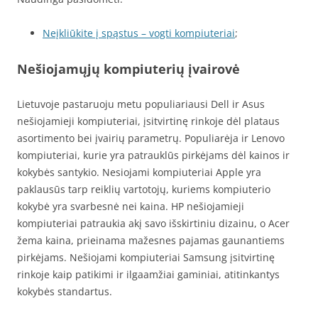
Neįkliūkite į spąstus – vogti kompiuteriai
;
Nešiojamųjų kompiuterių įvairovė
Lietuvoje pastaruoju metu populiariausi Dell ir Asus
nešiojamieji kompiuteriai, įsitvirtinę rinkoje dėl plataus
asortimento bei įvairių parametrų. Populiarėja ir Lenovo
kompiuteriai, kurie yra patrauklūs pirkėjams dėl kainos ir
kokybės santykio. Nesiojami kompiuteriai Apple yra
paklausūs tarp reiklių vartotojų, kuriems kompiuterio
kokybė yra svarbesnė nei kaina. HP nešiojamieji
kompiuteriai patraukia akį savo išskirtiniu dizainu, o Acer
žema kaina, prieinama mažesnes pajamas gaunantiems
pirkėjams. Nešiojami kompiuteriai Samsung įsitvirtinę
rinkoje kaip patikimi ir ilgaamžiai gaminiai, atitinkantys
kokybės standartus.