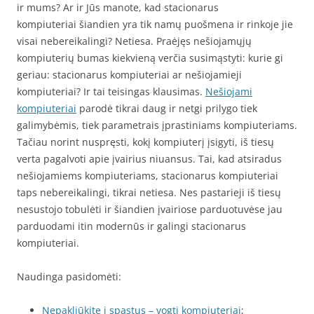
ir mums? Ar ir Jūs manote, kad stacionarus
kompiuteriai šiandien yra tik namų puošmena ir rinkoje jie
visai nebereikalingi? Netiesa. Praėjęs nešiojamųjų
kompiuterių bumas kiekvieną verčia susimąstyti: kurie gi
geriau: stacionarus kompiuteriai ar nešiojamieji
kompiuteriai? Ir tai teisingas klausimas.
Nešiojami
kompiuteriai
parodė tikrai daug ir netgi prilygo tiek
galimybėmis, tiek parametrais įprastiniams kompiuteriams.
Tačiau norint nuspręsti, kokį kompiuterį įsigyti, iš tiesų
verta pagalvoti apie įvairius niuansus. Tai, kad atsiradus
nešiojamiems kompiuteriams, stacionarus kompiuteriai
taps nebereikalingi, tikrai netiesa. Nes pastarieji iš tiesų
nesustojo tobulėti ir šiandien įvairiose parduotuvėse jau
parduodami itin modernūs ir galingi stacionarus
kompiuteriai.
Naudinga pasidomėti:
Nepakliūkite į spąstus – vogti kompiuteriai
;