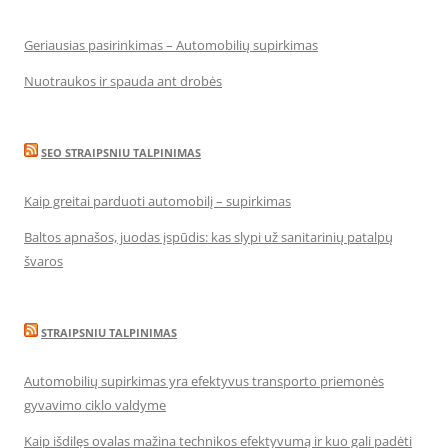
Geriausias pasirinkimas – Automobilių supirkimas
Nuotraukos ir spauda ant drobės
SEO STRAIPSNIU TALPINIMAS
Kaip greitai parduoti automobilį – supirkimas
Baltos apnašos, juodas įspūdis: kas slypi už sanitarinių patalpų
švaros
STRAIPSNIU TALPINIMAS
Automobilių supirkimas yra efektyvus transporto priemonės
gyvavimo ciklo valdyme
Kaip išdilęs ovalas mažina technikos efektyvumą ir kuo gali padėti