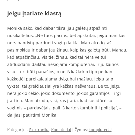
Jeigu įtariate klastą
Monika sako, kad dabar tikrai jau galėtų atpažinti
nusikaltėlius. „Ne tuos pačius, bet apskritai, jeigu man kas
nors bandytų parduoti vogtą daiktą. Man atrodo, aš
pasimokiau ir dabar jau žinau, kaip kas galėtų būti. Manau,
kad atpažinčiau. Vis tie, žinau, kad tai nėra veltui
atiduodami daiktai, nesiojami kompiuteriai, ir ju kainos
visur turi būti panašios, o ne iš kažkokio tipo perkant
kažkodėl pareikalaujama dvigubai mažiau. Jeigu taip
vyksta, tai greičiausiai yra kažkas nešvaraus. Be to, jeigu
nėra jokio čekio, jokio dokumento, jokios garantijos – irgi
įtartina. Man atrodo, visi, kas įtaria, kad susidūrė su
vagimis – pardavėjais, gali iš karto skambinti į policiją“, –
dalijasi patirtimi Monika.
Kategorijos:
Elektronika
,
Kopiuteriai
| Žymos:
kompiuteriai
,