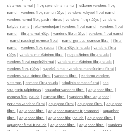
sistemos namui
|
filtrų sprendimai namui
|
ieškome vandens filtrų
namui
|
vandens filtrų namui rūšys
|
vandens kokybei filtrai namui
|
vandens namui filtrų pasirinkimas
|
vandens filtrų rtūšys
|
vandens
kokybei name
|
rekomenduojami vandens filtrai namui
|
vandens filtrai
namui
|
filtrų namui rūšys
|
vandens filtrų rūšys
|
vandens filtrai namui
|
namui naudingi osmoso filtrai
|
namui geriausi osmoso filtrai
|
filtrai
namui
|
vandens filtrų nauda
|
filtrų rūšys ir nauda
|
vandens filtrų
rūšys
|
vandens minkštinimo filtrai
|
nugeležinimo filtrų nauda
|
vandens filtrai nugeležinimui
|
vandens minkštinimo filtrų nauda
|
vandens filtrų rūšys
|
nugeležinimo ir vandens monkštinimo filtrai
|
vandens nukalkinimo filtrai
|
vandens filtrai
|
geriamo vandens
sistemos
|
osmoso filtrų nauda
|
atbulinio osmoso filtrai
|
seo
straipsniu talpinimas
|
aquaphor vandens filtrai
|
aquaphor filtrai
|
osmoso filtrų nauda
|
osmoso filtrai
|
vandens filtrai aquaphor
|
geriamo vandens filtrai
|
aquaphor filtrai
|
aquaphor filtrai
|
aquaphor
filtrai
|
aquaphor filtrai
|
aquaphor namams ir pramonei
|
aquaphor
filtrai
|
aquaphor filtrai
|
aquaphor filtrų nauda
|
aquaphor filtrai
|
aquapgor filtrai ir nauda
|
aquaphor filtrai
|
aquaphor filtrai
|
vandens