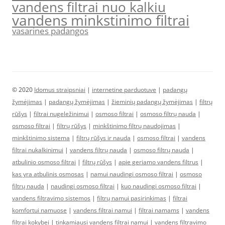
vandens filtrai nuo kalkiu
vandens minkstinimo filtrai
vasarines padangos
© 2020
Idomus straipsniai
|
internetine parduotuve
|
padangų
žymėjimas
|
padangų žymėjimas
|
žieminių padangų žymėjimas
|
filtrų
rūšys
|
filtrai nugeležinimui
|
osmoso filtrai
|
osmoso filtrų nauda
|
osmoso filtrai
|
filtrų rūšys
|
minkštinimo filtrų naudojimas
|
minkštinimo sistema
|
filtrų rūšys ir nauda
|
osmoso filtrai
|
vandens
filtrai nukalkinimui
|
vandens filtrų nauda
|
osmoso filtrų nauda
|
atbulinio osmoso filtrai
|
filtrų rūšys
|
apie geriamo vandens filtrus
|
kas yra atbulinis osmosas
|
namui naudingi osmoso filtrai
|
osmoso
filtrų nauda
|
naudingi osmoso filtrai
|
kuo naudingi osmoso filtrai
|
vandens filtravimo sistemos
|
filtrų namui pasirinkimas
|
filtrai
komfortui namuose
|
vandens filtrai namui
|
filtrai namams
|
vandens
filtrai kokybei
|
tinkamiausi vandens filtrai namui
|
vandens filtravimo