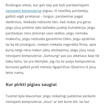
Rizikingos vietos, kur gali taip pat būti pardavinėjami
nesiojami kompiuteriai
pigiau, iš neaiškių pardavėjų,
galbūt vogti prietaisai – turgus, pardavimai pagal
skelbimus. Niekada nebūsite tikri, kad viskas yra gerai,
jeigu jūsų pirkime vyks kažkokia juodoji buhalterija, jeigu
pardavėjas nėra įteisinęs savo veiklos, jeigu nemoka
mokesčių, jeigu neduoda garantinio čekio, jeigu apskritai
tai ką tik įsisteigusi, niekam niekada negirdėta firma, apie
kurią netgi nėra niekur jokių atsiliepimų. Jeigu jūsų nauji
nesiojami kompiuteriai „Samsung“ pas jus atkeliaus kaip tik
tokiu keliu, tai yra tikimybė, jog čia tie patys kompiuteriai,
kuriuose galbūt prieš mėnesį ilgapirščiai iššvarino iš jūsų
tetos namų.
Kur pirkti pigiau saugiai
Tuomet kyla klausimas: jeigu reikalingi patikimai perkami
nesiojami kompiuteriai „Asus“ ar bet kurie kiti, tai kur