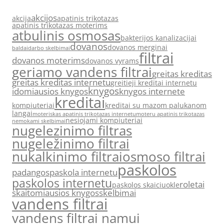
akcijos
akcija
apatinis trikotazas
apatinis trikotazas moterims
atbulinis osmosas
bakterijos kanalizacijai
dovanos
dovanos merginai
baldai
darbo skelbimai
filtrai
dovanos moterims
dovanos vyrams
geriamo vandens filtrai
greitas kreditas
greitas kreditas internetu
greitieji kreditai internetu
knygos
idomiausios knygos
knygos internete
kreditai
kompiuteriai
kreditai su mazom palukanom
langai
moteriskas apatinis trikotazas internetu
moteru apatinis trikotazas
nesiojami kompiuteriai
nemokami skelbimai
nugelezinimo filtras
nugeležinimo filtrai
nukalkinimo filtrai
osmoso filtrai
paskolos
padangos
paskola internetu
paskolos internetu
roletai
paskolos skaiciuokle
skaitomiausios knygos
skelbimai
vandens filtrai
vandens filtrai namui