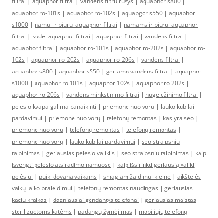
filtrai
|
aquaphor filtrai
|
vandens filtru rusys
|
aquaphor s800
|
aquaphor ro-101s
|
aquaphor ro-102s
|
aquapgor s550
|
aquaphor
s1000
|
namui ir biurui aquaphor filtrai
|
namams ir biurui aquaphor
filtrai
|
kodel aquaphor filtrai
|
aquaphor filtrai
|
vandens filtrai
|
aquaphor filtrai
|
aquaphor ro-101s
|
aquaphor ro-202s
|
aquaphor ro-
102s
|
aquaphor ro-202s
|
aquaphor ro-206s
|
vandens filtrai
|
aquaphor s800
|
aquaphor s550
|
geriamo vandens filtrai
|
aquaphor
s1000
|
aquaphor ro 101s
|
aquaphor 102s
|
aquaphor ro 202s
|
aquaphor ro 206s
|
vandens minkstinimo filtrai
|
nugeležinimo filtrai
|
pelesio kvapa galima panaikinti
|
priemone nuo voru
|
lauko kubilai
pardavimui
|
priemonė nuo vorų
|
telefonų remontas
|
kas yra seo
|
priemone nuo voru
|
telefonų remontas
|
telefonų remontas
|
priemonė nuo vorų
|
lauko kubilai pardavimui
|
seo straipsniu
talpinimas
|
geriausias pelėsio valiklis
|
seo straipsniu talpinimas
|
kaip
isvengti pelesio atsiradimo namuose
|
kaip išsirinkti geriausią valiklį
pelėsiui
|
puiki dovana vaikams
|
smagiam žaidimui kieme
|
aikštelės
vaikų laiko praleidimui
|
telefonų remontas naudingas
|
geriausias
kaciu kraikas
|
dazniausiai gendantys telefonai
|
geriausias maistas
sterilizuotoms katėms
|
padangų žymėjimas
|
mobiliųjų telefonų