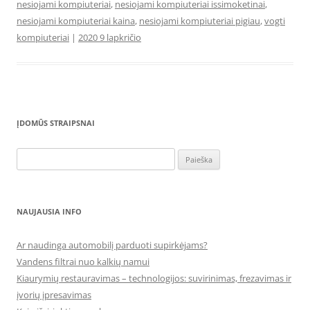
nesiojami kompiuteriai
,
nesiojami kompiuteriai issimoketinai
,
nesiojami kompiuteriai kaina
,
nesiojami kompiuteriai pigiau
,
vogti
kompiuteriai
|
2020 9 lapkričio
ĮDOMŪS STRAIPSNAI
Ieškoti:
NAUJAUSIA INFO
Ar naudinga automobilį parduoti supirkėjams?
Vandens filtrai nuo kalkių namui
Kiaurymių restauravimas – technologijos: suvirinimas, frezavimas ir
įvorių įpresavimas