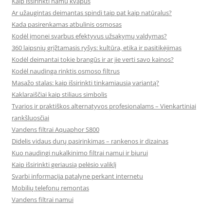
Kaip išsirinkti namų kvapus
Ar užaugintas deimantas spindi taip pat kaip natūralus?
Kada pasirenkamas atbulinis osmosas
Kodėl įmonei svarbus efektyvus užsakymų valdymas?
360 laipsnių grįžtamasis ryšys: kultūra, etika ir pasitikėjimas
Kodėl deimantai tokie brangūs ir ar jie verti savo kainos?
Kodėl naudinga rinktis osmoso filtrus
Masažo stalas: kaip išsirinkti tinkamiausią variantą?
Kaklaraiščiai kaip stiliaus simbolis
Tvarios ir praktiškos alternatyvos profesionalams – Vienkartiniai
rankšluosčiai
Vandens filtrai Aquaphor S800
Didelis vidaus durų pasirinkimas – rankenos ir dizainas
Kuo naudingi nukalkinimo filtrai namui ir biurui
Kaip išsirinkti geriausią pelėsio valiklį
Svarbi informacija patalyne perkant internetu
Mobilių telefonų remontas
Vandens filtrai namui