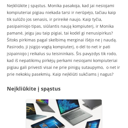
Neįkliūkite į spąstus. Monika pasakoja, kad jai nesiojami
kompiuteriai pigiau niekada tarsi ir nerūpėjo, tačiau kaip
tik sulūžo jos senasis, ir prireikė naujo. Kaip tyčia,
pasipainiojo tipas, siūlantis naują kompiuterį, ir Monika
pamanė, jeigu jau taip pigiai, tai kodėl gi nenusipirkus?
Šitoks pirkimas pagal skelbimą merginai išėjo ne į naudą.
Pasirodo, ji įsigijo vogtą kompiuterį, o dėl to net ir pati
įsipainiojo į reikalus su teisininkais. Šis pavyzdys tik rodo,
kad iš nepatikimų pirkėjų perkami nesiojami kompiuteriai
pigiau gali privesti visai ne prie pinigų sutaupymo, o net ir
prie nekokių pasekmių. Kaip neįkliūti sukčiams į nagus?
Neįkliūkite į spąstus