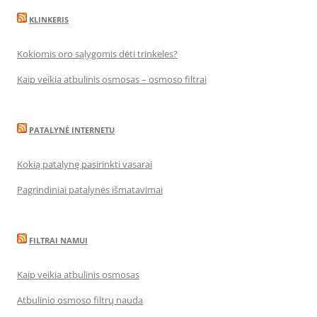
KLINKERIS
Kokiomis oro sąlygomis dėti trinkeles?
Kaip veikia atbulinis osmosas – osmoso filtrai
PATALYNĖ INTERNETU
Kokią patalynę pasirinkti vasarai
Pagrindiniai patalynės išmatavimai
FILTRAI NAMUI
Kaip veikia atbulinis osmosas
Atbulinio osmoso filtrų nauda