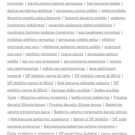
remontas
|
sterilizuotoms katėms geriausias
|
kiek kainuoja kubilai
|
dažnai gendantys telefonai
|
geriausias vonios valiklis
|
elektromobiliu
ikrovimo stoteliu pletra lietuvoje
|
lietuvoje daugeja stoteliu
|
padangų
žymėjimas reikalingas
|
vasarinės padangos elektromobiliams
|
naudingas žieminių padangų žymėjimas
|
kuo naudingas remontas
|
mobiliųjų telefonų remontas
|
geriausias valiklis peliui
|
efektyvi
priemone nuo voru
|
efektyviai veikiantis pelėsio valiklis
|
priemonė
nuo vorų
|
telefonų remontas
|
josera classic
|
geriausias pelesio
valiklis
|
kas yra seo straipsniai
|
seo straipsniu talpinimas
|
isorinis
seo optimizavimas
|
vidinis seo optimizavimas
|
kaip optimizuoti
svetaine
|
SIP plokščių namai iki raktų
|
SIP plokščių namai iki 80m2
|
SIP plokščių namai iki 80m2
|
Kiek kainuoja aikštelės vaikams
|
SIP
plokščių namai iki 80m2
|
Geriausi dulkių siurbliai
|
Dulkiu siurbliai
Tesla
|
difuzoriai valymo įrenginims
|
kaliforminės bakterijos
|
Privatus
darzelis Vilniuje kainos
|
Privatus darzelis Vilniuje kainos
|
Bakterijos
valymo įrenginimas kaina
|
Bakterijų valymo įrenginiams kainos skiriasi
|
Kiek kainuoja bakterijos nuotekoms
|
Namai iš SIP plokščių
|
SIP sodo
nameliai gyvenimui
|
Kiek kainuoja bakterijos valymo įrenginims
|
Dalys viryklėms ir orkaitėms
|
SIP panel hous building
|
namu apyvokos