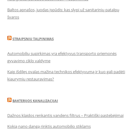
Baltos apnašos, juodas įspūdis: kas slypi už sanitarinių patalpų
švaros
STRAIPSNIU TALPINIMAS
Automobilių supirkimas yra efektyvus transporto priemonės
gyvavimo ciklo valdyme
Kaip išdilęs ovalas mažina technikos efektyvumą ir kuo gali padėti
kiaurymių restauravimas?
BAKTERIJOS KANALIZACIJAI
Dažnos klaidos renkantis vandens filtrus – Praktiški pastebėjimai
Kokią nano dangą rinktis automobilio stiklams