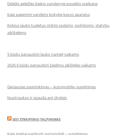
Didelio geležies kiekio vandenyje poveikis sveikatai
Kaip pagerinti vandens kokybę kavos aparatui
Kokius lauko tualetus rinktis sodams, sodyboms, statybų
aikštelėms
5 būdų panaudoti lauko namelį vaikams
2026 6 būdų panaudoti žaidimų aikšteles vaikams
Geriausias pasirinkimas – Automobilių supirkimas
Nuotraukos ir spauda ant drobės
SEO STRAIPSNIU TALPINIMAS
Kaip greitai parduoti automobilį – supirkimas