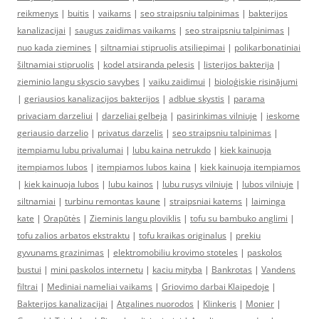
reikmenys
|
buitis
|
vaikams
|
seo straipsniu talpinimas
|
bakterijos
kanalizacijai
|
saugus zaidimas vaikams
|
seo straipsniu talpinimas
|
nuo kada ziemines
|
siltnamiai stipruolis atsiliepimai
|
polikarbonatiniai
šiltnamiai stipruolis
|
kodel atsiranda pelesis
|
listerijos bakterija
|
zieminio langu skyscio savybes
|
vaiku zaidimui
|
bioloģiskie risinājumi
|
geriausios kanalizacijos bakterijos
|
adblue skystis
|
parama
privaciam darzeliui
|
darzeliai gelbeja
|
pasirinkimas vilniuje
|
ieskome
geriausio darzelio
|
privatus darzelis
|
seo straipsniu talpinimas
|
itempiamu lubu privalumai
|
lubu kaina netrukdo
|
kiek kainuoja
itempiamos lubos
|
itempiamos lubos kaina
|
kiek kainuoja itempiamos
|
kiek kainuoja lubos
|
lubu kainos
|
lubu rusys vilniuje
|
lubos vilniuje
|
siltnamiai
|
turbinu remontas kaune
|
straipsniai katems
|
laiminga
kate
|
Orapūtės
|
Zieminis langu ploviklis
|
tofu su bambuko anglimi
|
tofu zalios arbatos ekstraktu
|
tofu kraikas originalus
|
prekiu
gyvunams grazinimas
|
elektromobiliu krovimo stoteles
|
paskolos
bustui
|
mini paskolos internetu
|
kaciu mityba
|
Bankrotas
|
Vandens
filtrai
|
Mediniai nameliai vaikams
|
Griovimo darbai Klaipedoje
|
Bakterijos kanalizacijai
|
Atgalines nuorodos
|
Klinkeris
|
Monier
|