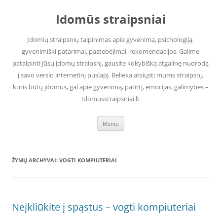
Pereiti
prie
Idomūs straipsniai
turinio
Įdomių straipsnių talpinimas apie gyvenimą, psichologiją,
gyvenimiški patarimai, pastebėjimai, rekomendacijos. Galime
patalpinti Jūsų įdomų straipsnį, gausite kokybišką atgalinę nuorodą
į savo verslo internetinį puslapį. Belieka atsiųsti mums straipsnį,
kuris būtų įdomus, gal apie gyvenimą, patirtį, emocijas, galimybes –
Idomusstraipsniai.lt
Meniu
ŽYMŲ ARCHYVAI:
VOGTI KOMPIUTERIAI
Neįkliūkite į spąstus – vogti kompiuteriai