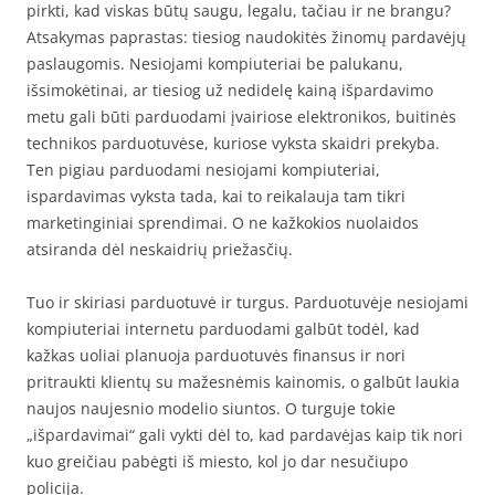
pirkti, kad viskas būtų saugu, legalu, tačiau ir ne brangu?
Atsakymas paprastas: tiesiog naudokitės žinomų pardavėjų
paslaugomis. Nesiojami kompiuteriai be palukanu,
išsimokėtinai, ar tiesiog už nedidelę kainą išpardavimo
metu gali būti parduodami įvairiose elektronikos, buitinės
technikos parduotuvėse, kuriose vyksta skaidri prekyba.
Ten pigiau parduodami nesiojami kompiuteriai,
ispardavimas vyksta tada, kai to reikalauja tam tikri
marketinginiai sprendimai. O ne kažkokios nuolaidos
atsiranda dėl neskaidrių priežasčių.
Tuo ir skiriasi parduotuvė ir turgus. Parduotuvėje nesiojami
kompiuteriai internetu parduodami galbūt todėl, kad
kažkas uoliai planuoja parduotuvės finansus ir nori
pritraukti klientų su mažesnėmis kainomis, o galbūt laukia
naujos naujesnio modelio siuntos. O turguje tokie
„išpardavimai“ gali vykti dėl to, kad pardavėjas kaip tik nori
kuo greičiau pabėgti iš miesto, kol jo dar nesučiupo
policija.