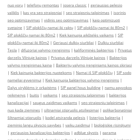
nuo vorų
|
telefonų remontas
|
josera classic
|
geriausias pelesio
valiklis
|
kas yra seo straipsniai
|
seo straipsniu talpinimas
|
isorinis
seo optimizavimas
|
vidinis seo optimizavimas
|
kaip optimizuoti
svetaine
|
SIP plokščių namai iki raktų
|
SIP plokščių namai iki 80m2
|
SIP plokščių namai iki 80m2
|
Kiek kainuoja aikštelės vaikams
|
SIP
plokščių namai iki 80m2
|
Geriausi dulkių siurbliai
|
Dulkiu siurbliai
Tesla
|
difuzoriai valymo įrenginims
|
kaliforminės bakterijos
|
Privatus
darzelis Vilniuje kainos
|
Privatus darzelis Vilniuje kainos
|
Bakterijos
valymo įrenginimas kaina
|
Bakterijų valymo įrenginiams kainos skiriasi
|
Kiek kainuoja bakterijos nuotekoms
|
Namai iš SIP plokščių
|
SIP sodo
nameliai gyvenimui
|
Kiek kainuoja bakterijos valymo įrenginims
|
Dalys viryklėms ir orkaitėms
|
SIP panel hous building
|
namu apyvokos
reikmenys
|
buitis
|
vaikams
|
seo straipsniu talpinimas
|
bakterijos
kanalizacijai
|
saugus zaidimas vaikams
|
seo straipsniu talpinimas
|
nuo kada ziemines
|
siltnamiai stipruolis atsiliepimai
|
polikarbonatiniai
šiltnamiai stipruolis
|
kodel atsiranda pelesis
|
listerijos bakterija
|
zieminio langu skyscio savybes
|
vaiku zaidimui
|
bioloģiskie risinājumi
|
geriausios kanalizacijos bakterijos
|
adblue skystis
|
parama