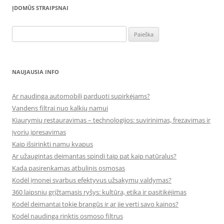
ĮDOMŪS STRAIPSNAI
Ieškoti:
NAUJAUSIA INFO
Ar naudinga automobilį parduoti supirkėjams?
Vandens filtrai nuo kalkių namui
Kiaurymių restauravimas – technologijos: suvirinimas, frezavimas ir
įvorių įpresavimas
Kaip išsirinkti namų kvapus
Ar užaugintas deimantas spindi taip pat kaip natūralus?
Kada pasirenkamas atbulinis osmosas
Kodėl įmonei svarbus efektyvus užsakymų valdymas?
360 laipsnių grįžtamasis ryšys: kultūra, etika ir pasitikėjimas
Kodėl deimantai tokie brangūs ir ar jie verti savo kainos?
Kodėl naudinga rinktis osmoso filtrus