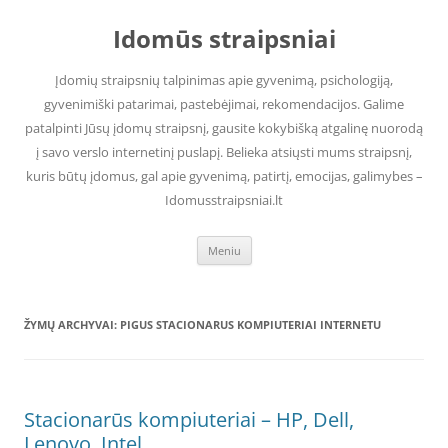
Pereiti
prie
Idomūs straipsniai
turinio
Įdomių straipsnių talpinimas apie gyvenimą, psichologiją,
gyvenimiški patarimai, pastebėjimai, rekomendacijos. Galime
patalpinti Jūsų įdomų straipsnį, gausite kokybišką atgalinę nuorodą
į savo verslo internetinį puslapį. Belieka atsiųsti mums straipsnį,
kuris būtų įdomus, gal apie gyvenimą, patirtį, emocijas, galimybes –
Idomusstraipsniai.lt
Meniu
ŽYMŲ ARCHYVAI:
PIGUS STACIONARUS KOMPIUTERIAI INTERNETU
Stacionarūs kompiuteriai – HP, Dell,
Lenovo, Intel