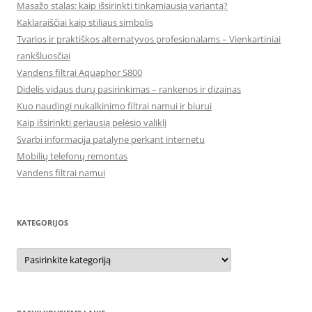
Masažo stalas: kaip išsirinkti tinkamiausią variantą?
Kaklaraiščiai kaip stiliaus simbolis
Tvarios ir praktiškos alternatyvos profesionalams – Vienkartiniai
rankšluosčiai
Vandens filtrai Aquaphor S800
Didelis vidaus durų pasirinkimas – rankenos ir dizainas
Kuo naudingi nukalkinimo filtrai namui ir biurui
Kaip išsirinkti geriausią pelėsio valiklį
Svarbi informacija patalyne perkant internetu
Mobilių telefonų remontas
Vandens filtrai namui
KATEGORIJOS
Kategorijos