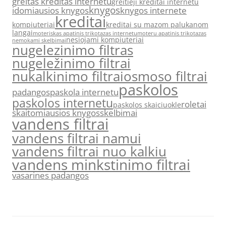
greitas kreditas internetu
greitieji kreditai internetu
knygos
idomiausios knygos
knygos internete
kreditai
kompiuteriai
kreditai su mazom palukanom
langai
moteriskas apatinis trikotazas internetu
moteru apatinis trikotazas
nesiojami kompiuteriai
nemokami skelbimai
nugelezinimo filtras
nugeležinimo filtrai
nukalkinimo filtrai
osmoso filtrai
paskolos
padangos
paskola internetu
paskolos internetu
roletai
paskolos skaiciuokle
skaitomiausios knygos
skelbimai
vandens filtrai
vandens filtrai namui
vandens filtrai nuo kalkiu
vandens minkstinimo filtrai
vasarines padangos