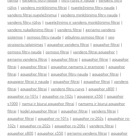
namui
|
vandens filtrų nauda
|
filtrų rūšys ir nauda
|
vandens filtrų
rūšys
|
vandens minkštinimo filtrai
|
nugeležinimo filtrų nauda
|
vandens filtrai nugeležinimui
|
vandens minkštinimo filtrų nauda
|
vandens filtrų rūšys
|
nugeležinimo ir vandens monkštinimo filtrai
|
vandens nukalkinimo filtrai
|
vandens filtrai
|
geriamo vandens
sistemos
|
osmoso filtrų nauda
|
atbulinio osmoso filtrai
|
seo
straipsniu talpinimas
|
aquaphor vandens filtrai
|
aquaphor filtrai
|
osmoso filtrų nauda
|
osmoso filtrai
|
vandens filtrai aquaphor
|
geriamo vandens filtrai
|
aquaphor filtrai
|
aquaphor filtrai
|
aquaphor
filtrai
|
aquaphor filtrai
|
aquaphor namams ir pramonei
|
aquaphor
filtrai
|
aquaphor filtrai
|
aquaphor filtrų nauda
|
aquaphor filtrai
|
aquapgor filtrai ir nauda
|
aquaphor filtrai
|
aquaphor filtrai
|
vandens
filtrai
|
aquaphor filtrai
|
vandens filtru rusys
|
aquaphor s800
|
aquaphor ro-101s
|
aquaphor ro-102s
|
aquapgor s550
|
aquaphor
s1000
|
namui ir biurui aquaphor filtrai
|
namams ir biurui aquaphor
filtrai
|
kodel aquaphor filtrai
|
aquaphor filtrai
|
vandens filtrai
|
aquaphor filtrai
|
aquaphor ro-101s
|
aquaphor ro-202s
|
aquaphor ro-
102s
|
aquaphor ro-202s
|
aquaphor ro-206s
|
vandens filtrai
|
aquaphor s800
|
aquaphor s550
|
geriamo vandens filtrai
|
aquaphor