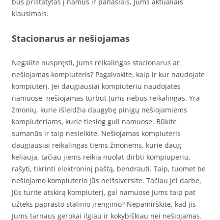
bus pristatytas į namus ir panašiais, Jums aktualiais
klausimais.
Stacionarus ar nešiojamas
Negalite nuspręsti, Jums reikalingas stacionarus ar
nešiojamas kompiuteris? Pagalvokite, kaip ir kur naudojate
kompiuterį. Jei daugiausiai kompiuteriu naudojatės
namuose, nešiojamas turbūt Jums nebus reikalingas. Yra
žmonių, kurie išleidžia daugybę pinigų nešiojamiems
kompiuteriams, kurie tiesiog guli namuose. Būkite
sumanūs ir taip nesielkite. Nešiojamas kompiuteris
daugiausiai reikalingas tiems žmonėms, kurie daug
keliauja, tačiau jiems reikia nuolat dirbti kompiuperiu,
rašyti, tikrinti elektroninį paštą, bendrauti. Taip, tuomet be
nešiojamo kompiuterio Jūs neišsiversite. Tačiau jei darbe,
Jūs turite atskirą kompiuterį, gal namuose Jums taip pat
užteks paprasto stalinio įrenginio? Nepamirškite, kad jis
Jums tarnaus gerokai ilgiau ir kokybiškiau nei nešiojamas.