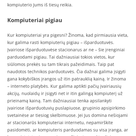
kompiuterio Jums iš tiesų reikia.
Kompiuteriai pigiau
Kur kompiuteriai yra pigesni? Žinoma, kad pirmiausia vieta,
kur galima rasti kompiuterių pigiau – išparduotuvės.
Įvairiose išparduotuvėse stacionarus ar ne – šie įrenginiai
parduodami pigiau. Tai dažniausiai tokios vietos, kur
siūlomos prekės su tam tikrais pažeidimais. Taip pat
naudotos technikos parduotuvės. Čia dažnai galima įsigyti
gana kokybiškos įrangos už itin patrauklią kainą. Ir žinoma
– interneto platybės. Kur galima aptikti pačių įvairiausių
akcijų, nuolaidų ir įsigyti net ir itin galingą kompiuterį už
prieinamą kainą. Tam dažniausiai tenka apsilankyti
įvairiose išparduotuvių puslapiuose, grupinio apsipirkimo
svetainėse ar tiesiog skelbimuose. Jei Jus domina nešiojami
ar stacionarūs kompiuteriai internetu, nepamirškite
pasidomėti, ar kompiuteris parduodamas su visa įranga, ar