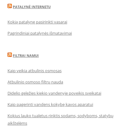
PATALYNĖ INTERNETU
Kokią patalynę pasirinkti vasarai
Pagrindiniai patalynės išmatavimai
FILTRAI NAMUI
Kaip veikia atbulinis osmosas
Atbulinio osmoso filtrų nauda
Didelio geležies kiekio vandenyje poveikis sveikatai
Kaip pagerinti vandens kokybę kavos aparatui
Kokius lauko tualetus rinktis sodams, sodyboms, statybų
aikštelėms