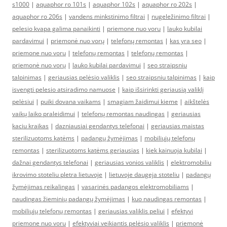
s1000
|
aquaphor ro 101s
|
aquaphor 102s
|
aquaphor ro 202s
|
aquaphor ro 206s
|
vandens minkstinimo filtrai
|
nugeležinimo filtrai
|
pelesio kvapa galima panaikinti
|
priemone nuo voru
|
lauko kubilai
pardavimui
|
priemonė nuo vorų
|
telefonų remontas
|
kas yra seo
|
priemone nuo voru
|
telefonų remontas
|
telefonų remontas
|
priemonė nuo vorų
|
lauko kubilai pardavimui
|
seo straipsniu
talpinimas
|
geriausias pelėsio valiklis
|
seo straipsniu talpinimas
|
kaip
isvengti pelesio atsiradimo namuose
|
kaip išsirinkti geriausią valiklį
pelėsiui
|
puiki dovana vaikams
|
smagiam žaidimui kieme
|
aikštelės
vaikų laiko praleidimui
|
telefonų remontas naudingas
|
geriausias
kaciu kraikas
|
dazniausiai gendantys telefonai
|
geriausias maistas
sterilizuotoms katėms
|
padangų žymėjimas
|
mobiliųjų telefonų
remontas
|
sterilizuotoms katėms geriausias
|
kiek kainuoja kubilai
|
dažnai gendantys telefonai
|
geriausias vonios valiklis
|
elektromobiliu
ikrovimo stoteliu pletra lietuvoje
|
lietuvoje daugeja stoteliu
|
padangų
žymėjimas reikalingas
|
vasarinės padangos elektromobiliams
|
naudingas žieminių padangų žymėjimas
|
kuo naudingas remontas
|
mobiliųjų telefonų remontas
|
geriausias valiklis peliui
|
efektyvi
priemone nuo voru
|
efektyviai veikiantis pelėsio valiklis
|
priemonė