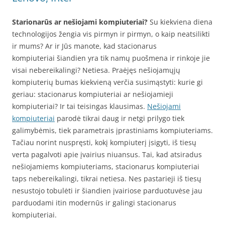
Starionarūs ar nešiojami kompiuteriai?
Su kiekviena diena
technologijos žengia vis pirmyn ir pirmyn, o kaip neatsilikti
ir mums? Ar ir Jūs manote, kad stacionarus
kompiuteriai šiandien yra tik namų puošmena ir rinkoje jie
visai nebereikalingi? Netiesa. Praėjęs nešiojamųjų
kompiuterių bumas kiekvieną verčia susimąstyti: kurie gi
geriau: stacionarus kompiuteriai ar nešiojamieji
kompiuteriai? Ir tai teisingas klausimas.
Nešiojami
kompiuteriai
parodė tikrai daug ir netgi prilygo tiek
galimybėmis, tiek parametrais įprastiniams kompiuteriams.
Tačiau norint nuspręsti, kokį kompiuterį įsigyti, iš tiesų
verta pagalvoti apie įvairius niuansus. Tai, kad atsiradus
nešiojamiems kompiuteriams, stacionarus kompiuteriai
taps nebereikalingi, tikrai netiesa. Nes pastarieji iš tiesų
nesustojo tobulėti ir šiandien įvairiose parduotuvėse jau
parduodami itin modernūs ir galingi stacionarus
kompiuteriai.