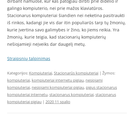
dirbant namuose, kur kas patogiau dirbti prie didelio ir
galingo kompiuterio, nei prie mažos klaviatūros.
Stacionarus kompiuteriai šiandien nei neketina pasitraukti
iš rinkos, kadangi jie vis dar itin populiarūs tarp tų žmonių,
kurie įvertina savo galimybes ir žino, ko jiems reikia. Yra
žmonių, kurie teigia, kad stacionarių kompiuterių
nešiojamieji neįveiks dar daugelį metų.
Straipsnių talpinimas
Kategorijos:
Kompiuteriai
,
Stacionarūs kompiuteriai
| Žymos:
kompiuteriai
,
kompiuteriai internetu pigiau
,
nesiojami
kompiuteriai
,
nesiojami kompiuteriai pigiau
,
pigus stacionarus
kompiuteriai internetu
,
stacionarus kompiuteriai
,
stacionarus
kompiuteriai pigiau
|
2020 11 spalio