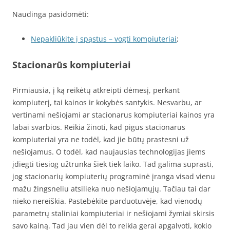
Naudinga pasidomėti:
Nepakliūkite į spąstus – vogti kompiuteriai
;
Stacionarūs kompiuteriai
Pirmiausia, į ką reikėtų atkreipti dėmesį, perkant
kompiuterį, tai kainos ir kokybės santykis. Nesvarbu, ar
vertinami nešiojami ar stacionarus kompiuteriai kainos yra
labai svarbios. Reikia žinoti, kad pigus stacionarus
kompiuteriai yra ne todėl, kad jie būtų prastesni už
nešiojamus. O todėl, kad naujausias technologijas jiems
įdiegti tiesiog užtrunka šiek tiek laiko. Tad galima suprasti,
jog stacionarių kompiuterių programinė įranga visad vienu
mažu žingsneliu atsilieka nuo nešiojamųjų. Tačiau tai dar
nieko nereiškia. Pastebėkite parduotuvėje, kad vienodų
parametrų staliniai kompiuteriai ir nešiojami žymiai skirsis
savo kainą. Tad jau vien dėl to reikia gerai apgalvoti, kokio