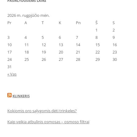
PASIKLYDUSIEMS LAIKE
2026 m. rugpjūčio mėn.
Pr
A
T
K
Pn
Š
S
1
2
3
4
5
6
7
8
9
10
11
12
13
14
15
16
17
18
19
20
21
22
23
24
25
26
27
28
29
30
31
« Vas
KLINKERIS
Kokiomis oro sąlygomis dėti trinkeles?
Kaip veikia atbulinis osmosas – osmoso filtrai