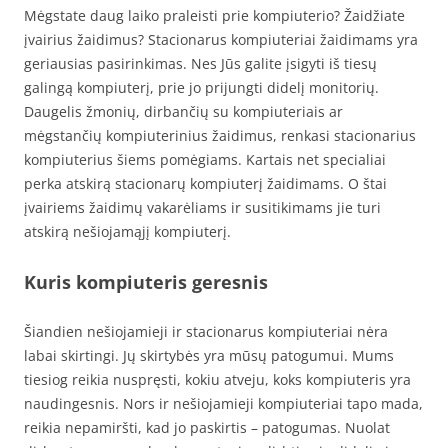
Mėgstate daug laiko praleisti prie kompiuterio? Žaidžiate
įvairius žaidimus? Stacionarus kompiuteriai žaidimams yra
geriausias pasirinkimas. Nes Jūs galite įsigyti iš tiesų
galingą kompiuterį, prie jo prijungti didelį monitorių.
Daugelis žmonių, dirbančių su kompiuteriais ar
mėgstančių kompiuterinius žaidimus, renkasi stacionarius
kompiuterius šiems pomėgiams. Kartais net specialiai
perka atskirą stacionarų kompiuterį žaidimams. O štai
įvairiems žaidimų vakarėliams ir susitikimams jie turi
atskirą nešiojamąjį kompiuterį.
Kuris kompiuteris geresnis
Šiandien nešiojamieji ir stacionarus kompiuteriai nėra
labai skirtingi. Jų skirtybės yra mūsų patogumui. Mums
tiesiog reikia nuspręsti, kokiu atveju, koks kompiuteris yra
naudingesnis. Nors ir nešiojamieji kompiuteriai tapo mada,
reikia nepamiršti, kad jo paskirtis – patogumas. Nuolat