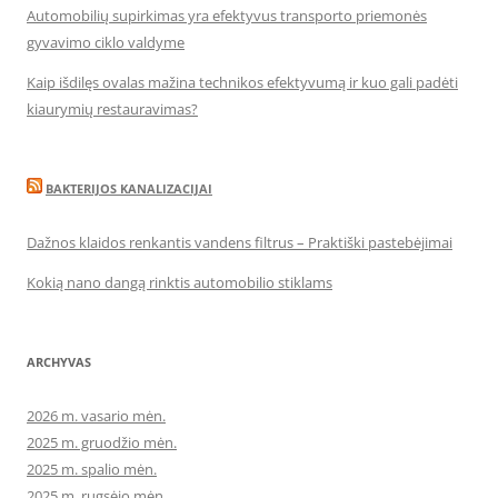
Automobilių supirkimas yra efektyvus transporto priemonės
gyvavimo ciklo valdyme
Kaip išdilęs ovalas mažina technikos efektyvumą ir kuo gali padėti
kiaurymių restauravimas?
BAKTERIJOS KANALIZACIJAI
Dažnos klaidos renkantis vandens filtrus – Praktiški pastebėjimai
Kokią nano dangą rinktis automobilio stiklams
ARCHYVAS
2026 m. vasario mėn.
2025 m. gruodžio mėn.
2025 m. spalio mėn.
2025 m. rugsėjo mėn.