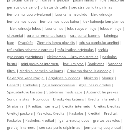
privaciam darzeliui
|
darzeliai gelbeja
|
pasirinkimas vilniuje
|
ieskome
geriausio darzelio
|
privatus darzelis
|
seo straipsniu talpinimas
|
itempiamu lubu privalumai
|
lubu kaina netrukdo
|
kiek kainuoja
itempiamos lubos
|
itempiamos lubos kaina
|
kiek kainuoja itempiamos
|
kiek kainuoja lubos
|
lubu kainos
|
lubu rusys vilniuje
|
lubos vilniuje
|
siltnamiai
|
turbinu remontas kaune
|
straipsniai katems
|
laiminga
kate
|
Orapūtės
|
Zieminis langu ploviklis
|
tofu su bambuko anglimi
|
tofu zalios arbatos ekstraktu
|
tofu kraikas originalus
|
prekiu
gyvunams grazinimas
|
elektromobiliu krovimo stoteles
|
paskolos
bustui
|
mini paskolos internetu
|
kaciu mityba
|
Bankrotas
|
Vandens
filtrai
|
Mediniai nameliai vaikams
|
Griovimo darbai Klaipedoje
|
Bakterijos kanalizacijai
|
Atgalines nuorodos
|
Klinkeris
|
Monier
|
Gerard
|
Trinkeles
|
Pigus kondicionieriai
|
Atgalines nuorodos
|
Spausdintuvu kasetes
|
Statybinės medžiagos
|
Automobiliu prekes
|
Sunu maistas
|
Nuorodos
|
Draskykles katems
|
Kreditai internetu
|
Straipsniai
|
Kreditas internetu
|
Kreditai internetu
|
Greitas kreditas
|
Greitoji paskola
|
Paskolos, Kreditai
|
Paskolos
|
Kreditai
|
Kreditai,
Paskolos
|
Paskolos, kreditai
|
ilgai tarnautų lubos
|
greitos paskolos
|
greitieji internetu
|
seo straipsniu talpinimas
|
įtempiamų lubų pliusai
|