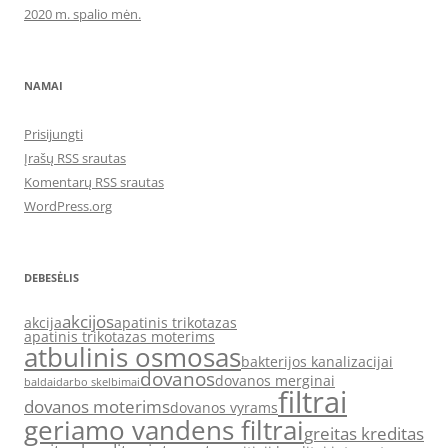
2020 m. spalio mėn.
NAMAI
Prisijungti
Įrašų RSS srautas
Komentarų RSS srautas
WordPress.org
DEBESĖLIS
akcijos
akcija
apatinis trikotazas
apatinis trikotazas moterims
atbulinis osmosas
bakterijos kanalizacijai
dovanos
dovanos merginai
baldai
darbo skelbimai
filtrai
dovanos moterims
dovanos vyrams
geriamo vandens filtrai
greitas kreditas