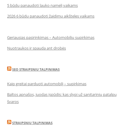
5 būdų panaudoti lauko namelį vaikams
2026 6 būdų panaudoti žaidimų aikšteles vaikams
Geriausias pasirinkimas – Automobilių supirkimas
Nuotraukos ir spauda ant drobės
SEO STRAIPSNIU TALPINIMAS
Kaip greitai parduoti automobilį – supirkimas
Baltos apnašos, juodas įspūdis: kas slypi už sanitarinių patalpų
švaros
STRAIPSNIU TALPINIMAS