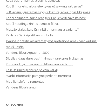
Kada pasirenkamas atbulinis osmosas
Kodėl įmonei svarbus efektyvus užsakymų valdymas?
360 laipsnių grįžtamasis ryšys: kultūra, etika ir pasitikėjimas
Kodėl deimantai tokie brangūs ir ar jie verti savo kainos?
Kodėl naudinga rinktis osmoso filtrus
Masažo stalas: kaip išsirinkti tinkamiausią variantą?
Kaklaraiščiai kaip stiliaus simbolis
Tvarios ir praktiškos alternatyvos profesionalams – Vienkartiniai
rankšluosčiai
Vandens filtrai Aquaphor S800
Didelis vidaus durų pasirinkimas – rankenos ir dizainas
Kuo naudingi nukalkinimo filtrai namui ir biurui
Kaip išsirinkti geriausią pelėsio valiklį
Svarbi informacija patalyne perkant internetu
Mobilių telefonų remontas
Vandens filtrai namui
KATEGORIJOS