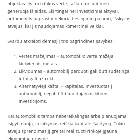
objektas. Jis turi rinkos vertę, tačiau tuo pat metu
generuoja išlaidas. Skirtingai nei investiciniai aktyvai,
automobilis paprastai nekuria tiesioginių pajamų, išskyrus
atvejus, kai jis naudojamas komercinei veiklai.
Svarbu atkreipti dėmesį į tris pagrindines savybes:
Vertės mažėjimas – automobilio vertė mažėja
kiekvienais metais.
Likvidumas – automobilį parduoti gali būti sudėtinga
ir tai gali užtrukti.
Alternatyvieji kaštai – kapitalas, investuotas į
automobilį, negali būti naudojamas kitoms
investicijoms.
Kai automobilis tampa nebereikalingas arba planuojama
įsigyti naują, jo laikymas reiškia kapitalo įšaldymą. Tokiu
atveju sprendimas jį greitai realizuoti rinkoje įgauna
ekonominę prasmę.