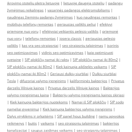
ikrovimo stoteliu pletra lietuvoje
|
lietuvoje daugeja stoteliu
|
padangų
žymėjimas reikalingas
|
vasarinės padangos elektromobiliams
|
naudingas žieminių padangų žymėjimas
|
kuo naudingas remontas
|
mobiliųjų telefonų remontas
|
geriausias valiklis peliui
|
efektyvi
priemone nuo voru
|
efektyviai veikiantis pelėsio valiklis
|
priemonė
nuo vorų
|
telefonų remontas
|
josera classic
|
geriausias pelesio
valiklis
|
kas yra seo straipsniai
|
seo straipsniu talpinimas
|
isorinis
seo optimizavimas
|
vidinis seo optimizavimas
|
kaip optimizuoti
svetaine
|
SIP plokščių namai iki raktų
|
SIP plokščių namai iki 80m2
|
SIP plokščių namai iki 80m2
|
Kiek kainuoja aikštelės vaikams
|
SIP
plokščių namai iki 80m2
|
Geriausi dulkių siurbliai
|
Dulkiu siurbliai
Tesla
|
difuzoriai valymo įrenginims
|
kaliforminės bakterijos
|
Privatus
darzelis Vilniuje kainos
|
Privatus darzelis Vilniuje kainos
|
Bakterijos
valymo įrenginimas kaina
|
Bakterijų valymo įrenginiams kainos skiriasi
|
Kiek kainuoja bakterijos nuotekoms
|
Namai iš SIP plokščių
|
SIP sodo
nameliai gyvenimui
|
Kiek kainuoja bakterijos valymo įrenginims
|
Dalys viryklėms ir orkaitėms
|
SIP panel hous building
|
namu apyvokos
reikmenys
|
buitis
|
vaikams
|
seo straipsniu talpinimas
|
bakterijos
kanalizacijai
|
saugus zaidimas vaikams
|
seo straipsniu talpinimas
|