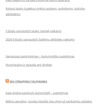
Kaip pagerinti vandens kokybę kavos aparatui
Kokius lauko tualetus rinktis sodams, sodyboms, statybų
aikštelėms
5 būdų panaudoti lauko namelį vaikams
2026 6 būdų panaudoti žaidimų aikšteles vaikams
Geriausias pasirinkimas – Automobilių supirkimas
Nuotraukos ir spauda ant drobės
SEO STRAIPSNIU TALPINIMAS
Kaip greitai parduoti automobilį – supirkimas
Baltos apnašos, juodas įspūdis: kas slypi už sanitarinių patalpų