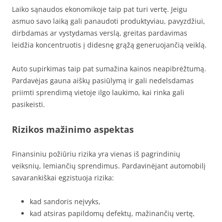
Laiko sąnaudos ekonomikoje taip pat turi vertę. Jeigu
asmuo savo laiką gali panaudoti produktyviau, pavyzdžiui,
dirbdamas ar vystydamas verslą, greitas pardavimas
leidžia koncentruotis į didesnę grąžą generuojančią veiklą.
Auto supirkimas taip pat sumažina kainos neapibrėžtumą.
Pardavėjas gauna aiškų pasiūlymą ir gali nedelsdamas
priimti sprendimą vietoje ilgo laukimo, kai rinka gali
pasikeisti.
Rizikos mažinimo aspektas
Finansiniu požiūriu rizika yra vienas iš pagrindinių
veiksnių, lemiančių sprendimus. Pardavinėjant automobilį
savarankiškai egzistuoja rizika:
kad sandoris neįvyks,
kad atsiras papildomų defektų, mažinančių vertę,