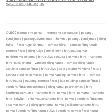
vasarines padangos
© 2020
Idomus straipsniai
|
internetine parduotuve
|
padangų
žymėjimas
|
padangų žymėjimas
|
žieminių padangų žymėjimas
|
filtrų
rūšys
|
filtrai nugeležinimui
|
osmoso filtrai
|
osmoso filtrų nauda
|
osmoso filtrai
|
filtrų rūšys
|
minkštinimo filtrų naudojimas
|
minkštinimo sistema
|
filtrų rūšys ir nauda
|
osmoso filtrai
|
vandens
filtrai nukalkinimui
|
vandens filtrų nauda
|
osmoso filtrų nauda
|
atbulinio osmoso filtrai
|
filtrų rūšys
|
apie geriamo vandens filtrus
|
kas yra atbulinis osmosas
|
namui naudingi osmoso filtrai
|
osmoso
filtrų nauda
|
naudingi osmoso filtrai
|
kuo naudingi osmoso filtrai
|
vandens filtravimo sistemos
|
filtrų namui pasirinkimas
|
filtrai
komfortui namuose
|
vandens filtrai namui
|
filtrai namams
|
vandens
filtrai kokybei
|
tinkamiausi vandens filtrai namui
|
vandens filtravimo
sistemos namui
|
filtrų sprendimai namui
|
ieškome vandens filtrų
namui
|
vandens filtrų namui rūšys
|
vandens kokybei filtrai namui
|