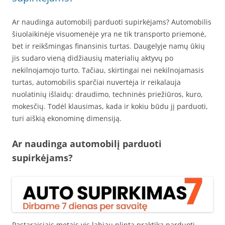
Ar naudinga automobilį parduoti supirkėjams? Automobilis
šiuolaikinėje visuomenėje yra ne tik transporto priemonė,
bet ir reikšmingas finansinis turtas. Daugelyje namų ūkių
jis sudaro vieną didžiausių materialių aktyvų po
nekilnojamojo turto. Tačiau, skirtingai nei nekilnojamasis
turtas, automobilis sparčiai nuvertėja ir reikalauja
nuolatinių išlaidų: draudimo, techninės priežiūros, kuro,
mokesčių. Todėl klausimas, kada ir kokiu būdu jį parduoti,
turi aiškią ekonominę dimensiją.
Ar naudinga automobilį parduoti
supirkėjams?
Pastaraisiais metais vis labiau plinta praktika parduoti