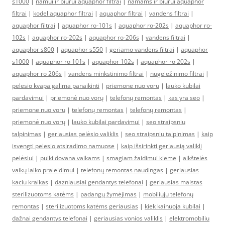
s1000
|
namui ir biurui aquaphor filtrai
|
namams ir biurui aquaphor
filtrai
|
kodel aquaphor filtrai
|
aquaphor filtrai
|
vandens filtrai
|
aquaphor filtrai
|
aquaphor ro-101s
|
aquaphor ro-202s
|
aquaphor ro-
102s
|
aquaphor ro-202s
|
aquaphor ro-206s
|
vandens filtrai
|
aquaphor s800
|
aquaphor s550
|
geriamo vandens filtrai
|
aquaphor
s1000
|
aquaphor ro 101s
|
aquaphor 102s
|
aquaphor ro 202s
|
aquaphor ro 206s
|
vandens minkstinimo filtrai
|
nugeležinimo filtrai
|
pelesio kvapa galima panaikinti
|
priemone nuo voru
|
lauko kubilai
pardavimui
|
priemonė nuo vorų
|
telefonų remontas
|
kas yra seo
|
priemone nuo voru
|
telefonų remontas
|
telefonų remontas
|
priemonė nuo vorų
|
lauko kubilai pardavimui
|
seo straipsniu
talpinimas
|
geriausias pelėsio valiklis
|
seo straipsniu talpinimas
|
kaip
isvengti pelesio atsiradimo namuose
|
kaip išsirinkti geriausią valiklį
pelėsiui
|
puiki dovana vaikams
|
smagiam žaidimui kieme
|
aikštelės
vaikų laiko praleidimui
|
telefonų remontas naudingas
|
geriausias
kaciu kraikas
|
dazniausiai gendantys telefonai
|
geriausias maistas
sterilizuotoms katėms
|
padangų žymėjimas
|
mobiliųjų telefonų
remontas
|
sterilizuotoms katėms geriausias
|
kiek kainuoja kubilai
|
dažnai gendantys telefonai
|
geriausias vonios valiklis
|
elektromobiliu