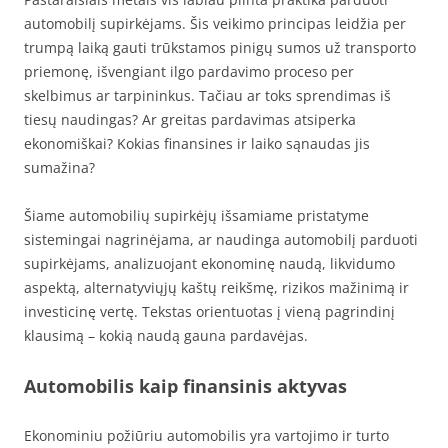
automobilį supirkėjams. Šis veikimo principas leidžia per
trumpą laiką gauti trūkstamos pinigų sumos už transporto
priemonę, išvengiant ilgo pardavimo proceso per
skelbimus ar tarpininkus. Tačiau ar toks sprendimas iš
tiesų naudingas? Ar greitas pardavimas atsiperka
ekonomiškai? Kokias finansines ir laiko sąnaudas jis
sumažina?
Šiame automobilių supirkėjų išsamiame pristatyme
sistemingai nagrinėjama, ar naudinga automobilį parduoti
supirkėjams, analizuojant ekonominę naudą, likvidumo
aspektą, alternatyviųjų kaštų reikšmę, rizikos mažinimą ir
investicinę vertę. Tekstas orientuotas į vieną pagrindinį
klausimą – kokią naudą gauna pardavėjas.
Automobilis kaip finansinis aktyvas
Ekonominiu požiūriu automobilis yra vartojimo ir turto