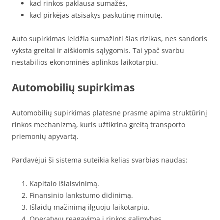
kad rinkos paklausa sumažės,
kad pirkėjas atsisakys paskutinę minutę.
Auto supirkimas leidžia sumažinti šias rizikas, nes sandoris
vyksta greitai ir aiškiomis sąlygomis. Tai ypač svarbu
nestabilios ekonominės aplinkos laikotarpiu.
Automobilių supirkimas
Automobilių supirkimas platesne prasme apima struktūrinį
rinkos mechanizmą, kuris užtikrina greitą transporto
priemonių apyvartą.
Pardavėjui ši sistema suteikia kelias svarbias naudas:
Kapitalo išlaisvinimą.
Finansinio lankstumo didinimą.
Išlaidų mažinimą ilguoju laikotarpiu.
Operatyvų reagavimą į rinkos galimybes.