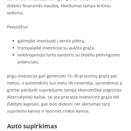
didelės finansinės naudos, likvidumas tampa kritiniu
veiksniu.
Pavyzdžiui:
galimybė investuoti į verslo plėtrą,
trumpalaikė investicija su aukšta grąža,
nekilnojamojo turto sandoris su dideliu pelningumo
potencialu.
Jeigu investicija gali generuoti 15–30 procentų grąžą per
metus, o automobilis tuo metu tik nuvertėja, sprendimas jį
greitai parduoti supirkėjams tampa ekonomiškai pagrįstas.
Alternatyvieji kaštai, tai yra prarasta investicinė grąža dėl
įšaldyto kapitalo, gali būti didesni nei skirtumas tarp
supirkimo kainos ir teorinės rinkos kainos.
Auto supirkimas