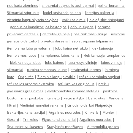
nuo kada ziemines
|
siltnamiai stipruolis atsiliepimai
|
polikarbonatiniai
šiltnamiai stipruolis
|
kodel atsiranda pelesis
|
listerijos bakterija
|
zieminio langu skyscio savybes
|
vaiku zaidimui
|
bioloģiskie risinājumi
|
geriausios kanalizacijos bakterijos
|
adblue skystis
|
parama
privaciam darzeliui
|
darzeliai gelbeja
|
pasirinkimas vilniuje
|
ieskome
geriausio darzelio
|
privatus darzelis
|
seo straipsniu talpinimas
|
itempiamu lubu privalumai
|
lubu kaina netrukdo
|
kiek kainuoja
itempiamos lubos
|
itempiamos lubos kaina
|
kiek kainuoja itempiamos
|
kiek kainuoja lubos
|
lubu kainos
|
lubu rusys vilniuje
|
lubos vilniuje
|
siltnamiai
|
turbinu remontas kaune
|
straipsniai katems
|
laiminga
kate
|
Orapūtės
|
Zieminis langu ploviklis
|
tofu su bambuko anglimi
|
tofu zalios arbatos ekstraktu
|
tofu kraikas originalus
|
prekiu
gyvunams grazinimas
|
elektromobiliu krovimo stoteles
|
paskolos
bustui
|
mini paskolos internetu
|
kaciu mityba
|
Bankrotas
|
Vandens
filtrai
|
Mediniai nameliai vaikams
|
Griovimo darbai Klaipedoje
|
Bakterijos kanalizacijai
|
Atgalines nuorodos
|
Klinkeris
|
Monier
|
Gerard
|
Trinkeles
|
Pigus kondicionieriai
|
Atgalines nuorodos
|
Spausdintuvu kasetes
|
Statybinės medžiagos
|
Automobiliu prekes
|