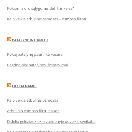
Kokiomis oro sąlygomis dėti trinkeles?
Kaip veikia atbulinis osmosas – osmoso filtrai
PATALYNĖ INTERNETU
Kokią patalynę pasirinkti vasarai
Pagrindiniai patalynės išmatavimai
FILTRAI NAMUI
Kaip veikia atbulinis osmosas
Atbulinio osmoso filtrų nauda
Didelio geležies kiekio vandenyje poveikis sveikatai