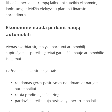
likvidžiu per labai trumpą laiką. Tai suteikia ekonominį
lankstumą ir leidžia efektyviau planuoti finansinius
sprendimus.
Ekonominė nauda perkant naują
automobilį
Vienas svarbiausių motyvų parduoti automobilį
supirkėjams – poreikis greitai gauti lėšų naujo automobilio
įsigijimui.
Dažnai pasitaiko situacija, kai:
randamas geras pasiūlymas naudotam ar naujam
automobiliui,
reikia pradinio įnašo lizingui,
pardavėjas reikalauja atsiskaityti per trumpą laiką.