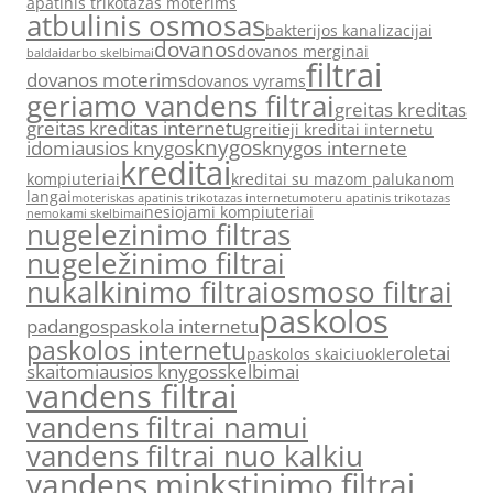
apatinis trikotazas moterims
atbulinis osmosas
bakterijos kanalizacijai
dovanos
dovanos merginai
baldai
darbo skelbimai
filtrai
dovanos moterims
dovanos vyrams
geriamo vandens filtrai
greitas kreditas
greitas kreditas internetu
greitieji kreditai internetu
knygos
idomiausios knygos
knygos internete
kreditai
kompiuteriai
kreditai su mazom palukanom
langai
moteriskas apatinis trikotazas internetu
moteru apatinis trikotazas
nesiojami kompiuteriai
nemokami skelbimai
nugelezinimo filtras
nugeležinimo filtrai
nukalkinimo filtrai
osmoso filtrai
paskolos
padangos
paskola internetu
paskolos internetu
roletai
paskolos skaiciuokle
skaitomiausios knygos
skelbimai
vandens filtrai
vandens filtrai namui
vandens filtrai nuo kalkiu
vandens minkstinimo filtrai