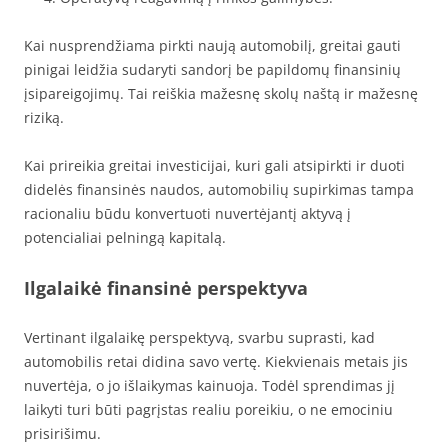
Kai nusprendžiama pirkti naują automobilį, greitai gauti
pinigai leidžia sudaryti sandorį be papildomų finansinių
įsipareigojimų. Tai reiškia mažesnę skolų naštą ir mažesnę
riziką.
Kai prireikia greitai investicijai, kuri gali atsipirkti ir duoti
didelės finansinės naudos, automobilių supirkimas tampa
racionaliu būdu konvertuoti nuvertėjantį aktyvą į
potencialiai pelningą kapitalą.
Ilgalaikė finansinė perspektyva
Vertinant ilgalaikę perspektyvą, svarbu suprasti, kad
automobilis retai didina savo vertę. Kiekvienais metais jis
nuvertėja, o jo išlaikymas kainuoja. Todėl sprendimas jį
laikyti turi būti pagrįstas realiu poreikiu, o ne emociniu
prisirišimu.