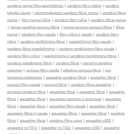
vandens namui filtrų pasirinkimas
|
vandens filtrų rtūšys
|
vandens
kokybei name
|
rekomenduojami vandens filtrai namui
|
vandens filtrai
namui
|
filtrų namui rūšys
|
vandens filtrų rūšys
|
vandens filtrai namui
|
namui naudingi osmoso filtrai
|
namui geriausi osmoso filtrai
|
filtrai
namui
|
vandens filtrų nauda
|
filtrų rūšys ir nauda
|
vandens filtrų
rūšys
|
vandens minkštinimo filtrai
|
nugeležinimo filtrų nauda
|
vandens filtrai nugeležinimui
|
vandens minkštinimo filtrų nauda
|
vandens filtrų rūšys
|
nugeležinimo ir vandens monkštinimo filtrai
|
vandens nukalkinimo filtrai
|
vandens filtrai
|
geriamo vandens
sistemos
|
osmoso filtrų nauda
|
atbulinio osmoso filtrai
|
seo
straipsniu talpinimas
|
aquaphor vandens filtrai
|
aquaphor filtrai
|
osmoso filtrų nauda
|
osmoso filtrai
|
vandens filtrai aquaphor
|
geriamo vandens filtrai
|
aquaphor filtrai
|
aquaphor filtrai
|
aquaphor
filtrai
|
aquaphor filtrai
|
aquaphor namams ir pramonei
|
aquaphor
filtrai
|
aquaphor filtrai
|
aquaphor filtrų nauda
|
aquaphor filtrai
|
aquapgor filtrai ir nauda
|
aquaphor filtrai
|
aquaphor filtrai
|
vandens
filtrai
|
aquaphor filtrai
|
vandens filtru rusys
|
aquaphor s800
|
aquaphor ro-101s
|
aquaphor ro-102s
|
aquapgor s550
|
aquaphor