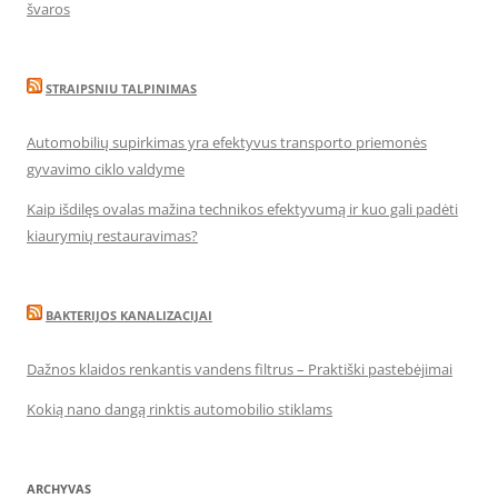
švaros
STRAIPSNIU TALPINIMAS
Automobilių supirkimas yra efektyvus transporto priemonės
gyvavimo ciklo valdyme
Kaip išdilęs ovalas mažina technikos efektyvumą ir kuo gali padėti
kiaurymių restauravimas?
BAKTERIJOS KANALIZACIJAI
Dažnos klaidos renkantis vandens filtrus – Praktiški pastebėjimai
Kokią nano dangą rinktis automobilio stiklams
ARCHYVAS