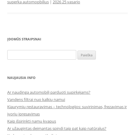
superka automopbilius
|
2026 25 vasario
ĮDOMŪS STRAIPSNAI
Ieškoti:
NAUJAUSIA INFO
Ar naudinga automobilį parduoti supirkėjams?
Vandens filtrai nuo kalkių namui
Kiaurymių restauravimas – technologijos: suvirinimas, frezavimas ir
įvorių įpresavimas
Kaip išsirinkti namų kvapus
Ar užaugintas deimantas spindi taip pat kaip natūralus?