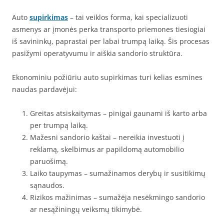
Auto
supirkimas
– tai veiklos forma, kai specializuoti
asmenys ar įmonės perka transporto priemones tiesiogiai
iš savininkų, paprastai per labai trumpą laiką. Šis procesas
pasižymi operatyvumu ir aiškia sandorio struktūra.
Ekonominiu požiūriu auto supirkimas turi kelias esmines
naudas pardavėjui:
Greitas atsiskaitymas – pinigai gaunami iš karto arba
per trumpą laiką.
Mažesni sandorio kaštai – nereikia investuoti į
reklamą, skelbimus ar papildomą automobilio
paruošimą.
Laiko taupymas – sumažinamos derybų ir susitikimų
sąnaudos.
Rizikos mažinimas – sumažėja nesėkmingo sandorio
ar nesąžiningų veiksmų tikimybė.