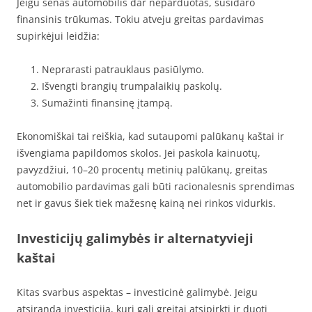
Jeigu senas automobilis dar neparduotas, susidaro
finansinis trūkumas. Tokiu atveju greitas pardavimas
supirkėjui leidžia:
Neprarasti patrauklaus pasiūlymo.
Išvengti brangių trumpalaikių paskolų.
Sumažinti finansinę įtampą.
Ekonomiškai tai reiškia, kad sutaupomi palūkanų kaštai ir
išvengiama papildomos skolos. Jei paskola kainuotų,
pavyzdžiui, 10–20 procentų metinių palūkanų, greitas
automobilio pardavimas gali būti racionalesnis sprendimas
net ir gavus šiek tiek mažesnę kainą nei rinkos vidurkis.
Investicijų galimybės ir alternatyvieji
kaštai
Kitas svarbus aspektas – investicinė galimybė. Jeigu
atsiranda investicija, kuri gali greitai atsipirkti ir duoti