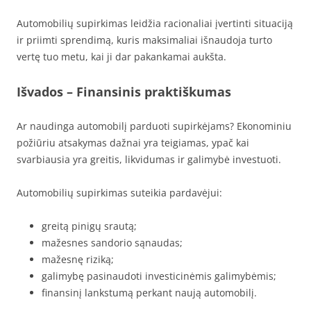
Automobilių supirkimas leidžia racionaliai įvertinti situaciją
ir priimti sprendimą, kuris maksimaliai išnaudoja turto
vertę tuo metu, kai ji dar pakankamai aukšta.
Išvados – Finansinis praktiškumas
Ar naudinga automobilį parduoti supirkėjams? Ekonominiu
požiūriu atsakymas dažnai yra teigiamas, ypač kai
svarbiausia yra greitis, likvidumas ir galimybė investuoti.
Automobilių supirkimas suteikia pardavėjui:
greitą pinigų srautą;
mažesnes sandorio sąnaudas;
mažesnę riziką;
galimybę pasinaudoti investicinėmis galimybėmis;
finansinį lankstumą perkant naują automobilį.