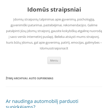
Pereiti
prie
Idomūs straipsniai
turinio
Įdomių straipsnių talpinimas apie gyvenimą, psichologiją,
gyvenimiški patarimai, pastebėjimai, rekomendacijos. Galime
patalpinti Jūsų įdomų straipsnį, gausite kokybišką atgalinę nuorodą
į savo verslo internetinį puslapį. Belieka atsiųsti mums straipsnį,
kuris būtų įdomus, gal apie gyvenimą, patirtį, emocijas, galimybes –
Idomusstraipsniai.lt
Meniu
ŽYMŲ ARCHYVAI:
AUTO SUPIRKIMAS
Ar naudinga automobilį parduoti
supirkėjams?