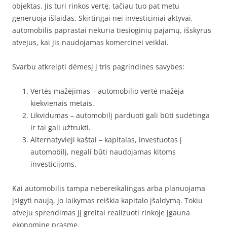
objektas. Jis turi rinkos vertę, tačiau tuo pat metu
generuoja išlaidas. Skirtingai nei investiciniai aktyvai,
automobilis paprastai nekuria tiesioginių pajamų, išskyrus
atvejus, kai jis naudojamas komercinei veiklai.
Svarbu atkreipti dėmesį į tris pagrindines savybes:
Vertės mažėjimas – automobilio vertė mažėja
kiekvienais metais.
Likvidumas – automobilį parduoti gali būti sudėtinga
ir tai gali užtrukti.
Alternatyvieji kaštai – kapitalas, investuotas į
automobilį, negali būti naudojamas kitoms
investicijoms.
Kai automobilis tampa nebereikalingas arba planuojama
įsigyti naują, jo laikymas reiškia kapitalo įšaldymą. Tokiu
atveju sprendimas jį greitai realizuoti rinkoje įgauna
ekonominę prasmę.