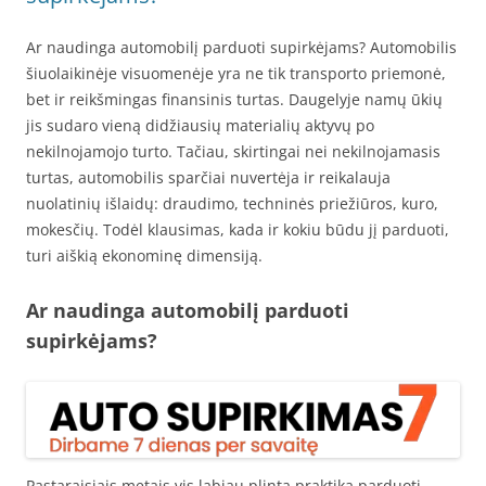
Ar naudinga automobilį parduoti supirkėjams? Automobilis
šiuolaikinėje visuomenėje yra ne tik transporto priemonė,
bet ir reikšmingas finansinis turtas. Daugelyje namų ūkių
jis sudaro vieną didžiausių materialių aktyvų po
nekilnojamojo turto. Tačiau, skirtingai nei nekilnojamasis
turtas, automobilis sparčiai nuvertėja ir reikalauja
nuolatinių išlaidų: draudimo, techninės priežiūros, kuro,
mokesčių. Todėl klausimas, kada ir kokiu būdu jį parduoti,
turi aiškią ekonominę dimensiją.
Ar naudinga automobilį parduoti
supirkėjams?
Pastaraisiais metais vis labiau plinta praktika parduoti