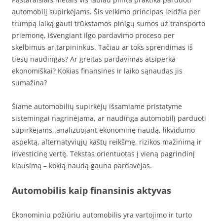
automobilį supirkėjams. Šis veikimo principas leidžia per
trumpą laiką gauti trūkstamos pinigų sumos už transporto
priemonę, išvengiant ilgo pardavimo proceso per
skelbimus ar tarpininkus. Tačiau ar toks sprendimas iš
tiesų naudingas? Ar greitas pardavimas atsiperka
ekonomiškai? Kokias finansines ir laiko sąnaudas jis
sumažina?
Šiame automobilių supirkėjų išsamiame pristatyme
sistemingai nagrinėjama, ar naudinga automobilį parduoti
supirkėjams, analizuojant ekonominę naudą, likvidumo
aspektą, alternatyviųjų kaštų reikšmę, rizikos mažinimą ir
investicinę vertę. Tekstas orientuotas į vieną pagrindinį
klausimą – kokią naudą gauna pardavėjas.
Automobilis kaip finansinis aktyvas
Ekonominiu požiūriu automobilis yra vartojimo ir turto