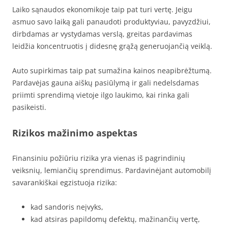
Laiko sąnaudos ekonomikoje taip pat turi vertę. Jeigu
asmuo savo laiką gali panaudoti produktyviau, pavyzdžiui,
dirbdamas ar vystydamas verslą, greitas pardavimas
leidžia koncentruotis į didesnę grąžą generuojančią veiklą.
Auto supirkimas taip pat sumažina kainos neapibrėžtumą.
Pardavėjas gauna aiškų pasiūlymą ir gali nedelsdamas
priimti sprendimą vietoje ilgo laukimo, kai rinka gali
pasikeisti.
Rizikos mažinimo aspektas
Finansiniu požiūriu rizika yra vienas iš pagrindinių
veiksnių, lemiančių sprendimus. Pardavinėjant automobilį
savarankiškai egzistuoja rizika:
kad sandoris neįvyks,
kad atsiras papildomų defektų, mažinančių vertę,