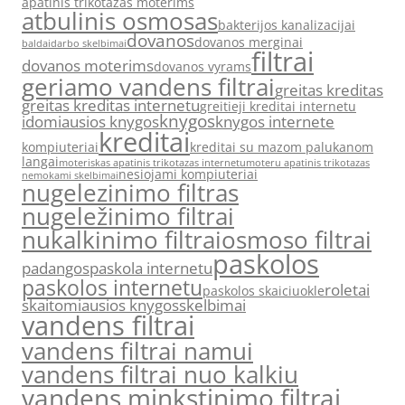
apatinis trikotazas moterims
atbulinis osmosas
bakterijos kanalizacijai
dovanos
dovanos merginai
baldai
darbo skelbimai
filtrai
dovanos moterims
dovanos vyrams
geriamo vandens filtrai
greitas kreditas
greitas kreditas internetu
greitieji kreditai internetu
knygos
idomiausios knygos
knygos internete
kreditai
kompiuteriai
kreditai su mazom palukanom
langai
moteriskas apatinis trikotazas internetu
moteru apatinis trikotazas
nesiojami kompiuteriai
nemokami skelbimai
nugelezinimo filtras
nugeležinimo filtrai
nukalkinimo filtrai
osmoso filtrai
paskolos
padangos
paskola internetu
paskolos internetu
roletai
paskolos skaiciuokle
skaitomiausios knygos
skelbimai
vandens filtrai
vandens filtrai namui
vandens filtrai nuo kalkiu
vandens minkstinimo filtrai