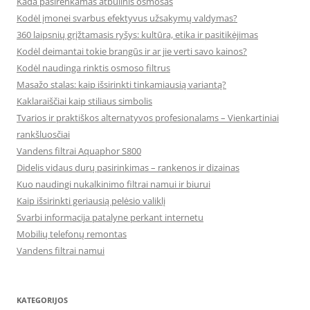
Kada pasirenkamas atbulinis osmosas
Kodėl įmonei svarbus efektyvus užsakymų valdymas?
360 laipsnių grįžtamasis ryšys: kultūra, etika ir pasitikėjimas
Kodėl deimantai tokie brangūs ir ar jie verti savo kainos?
Kodėl naudinga rinktis osmoso filtrus
Masažo stalas: kaip išsirinkti tinkamiausią variantą?
Kaklaraiščiai kaip stiliaus simbolis
Tvarios ir praktiškos alternatyvos profesionalams – Vienkartiniai
rankšluosčiai
Vandens filtrai Aquaphor S800
Didelis vidaus durų pasirinkimas – rankenos ir dizainas
Kuo naudingi nukalkinimo filtrai namui ir biurui
Kaip išsirinkti geriausią pelėsio valiklį
Svarbi informacija patalyne perkant internetu
Mobilių telefonų remontas
Vandens filtrai namui
KATEGORIJOS