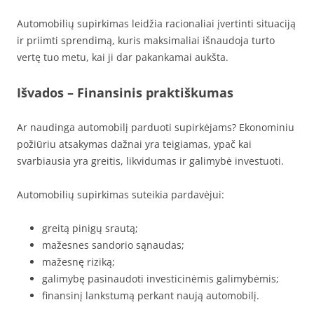
Automobilių supirkimas leidžia racionaliai įvertinti situaciją
ir priimti sprendimą, kuris maksimaliai išnaudoja turto
vertę tuo metu, kai ji dar pakankamai aukšta.
Išvados – Finansinis praktiškumas
Ar naudinga automobilį parduoti supirkėjams? Ekonominiu
požiūriu atsakymas dažnai yra teigiamas, ypač kai
svarbiausia yra greitis, likvidumas ir galimybė investuoti.
Automobilių supirkimas suteikia pardavėjui:
greitą pinigų srautą;
mažesnes sandorio sąnaudas;
mažesnę riziką;
galimybę pasinaudoti investicinėmis galimybėmis;
finansinį lankstumą perkant naują automobilį.