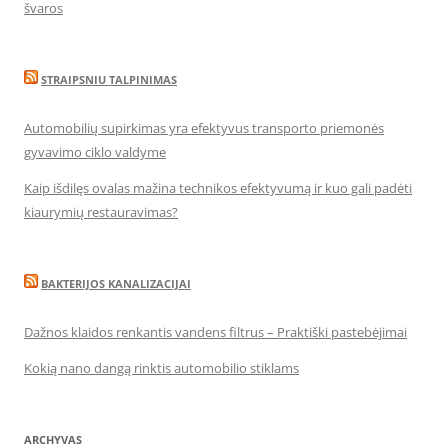
švaros
STRAIPSNIU TALPINIMAS
Automobilių supirkimas yra efektyvus transporto priemonės
gyvavimo ciklo valdyme
Kaip išdilęs ovalas mažina technikos efektyvumą ir kuo gali padėti
kiaurymių restauravimas?
BAKTERIJOS KANALIZACIJAI
Dažnos klaidos renkantis vandens filtrus – Praktiški pastebėjimai
Kokią nano dangą rinktis automobilio stiklams
ARCHYVAS