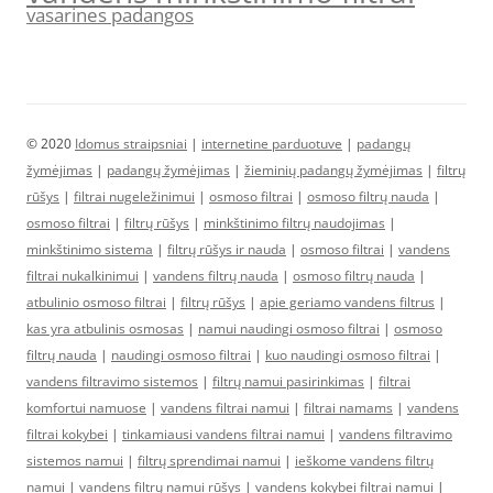
vasarines padangos
© 2020
Idomus straipsniai
|
internetine parduotuve
|
padangų
žymėjimas
|
padangų žymėjimas
|
žieminių padangų žymėjimas
|
filtrų
rūšys
|
filtrai nugeležinimui
|
osmoso filtrai
|
osmoso filtrų nauda
|
osmoso filtrai
|
filtrų rūšys
|
minkštinimo filtrų naudojimas
|
minkštinimo sistema
|
filtrų rūšys ir nauda
|
osmoso filtrai
|
vandens
filtrai nukalkinimui
|
vandens filtrų nauda
|
osmoso filtrų nauda
|
atbulinio osmoso filtrai
|
filtrų rūšys
|
apie geriamo vandens filtrus
|
kas yra atbulinis osmosas
|
namui naudingi osmoso filtrai
|
osmoso
filtrų nauda
|
naudingi osmoso filtrai
|
kuo naudingi osmoso filtrai
|
vandens filtravimo sistemos
|
filtrų namui pasirinkimas
|
filtrai
komfortui namuose
|
vandens filtrai namui
|
filtrai namams
|
vandens
filtrai kokybei
|
tinkamiausi vandens filtrai namui
|
vandens filtravimo
sistemos namui
|
filtrų sprendimai namui
|
ieškome vandens filtrų
namui
|
vandens filtrų namui rūšys
|
vandens kokybei filtrai namui
|