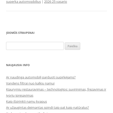
superka automopbilius
|
2026 25 vasario
ĮDOMŪS STRAIPSNAI
Ieškoti:
NAUJAUSIA INFO
Ar naudinga automobilį parduoti supirkėjams?
Vandens filtrai nuo kalkių namui
Kiaurymių restauravimas – technologijos: suvirinimas, frezavimas ir
įvorių įpresavimas
Kaip išsirinkti namų kvapus
Ar užaugintas deimantas spindi taip pat kaip natūralus?