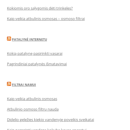
Kokiomis oro sąlygomis dėti trinkeles?
Kaip veikia atbulinis osmosas – osmoso filtrai
PATALYNĖ INTERNETU
Kokią patalynę pasirinkti vasarai
Pagrindiniai patalynės išmatavimai
FILTRAI NAMUI
Kaip veikia atbulinis osmosas
Atbulinio osmoso filtrų nauda
Didelio geležies kiekio vandenyje poveikis sveikatai