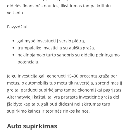
didelės finansinės naudos, likvidumas tampa kritiniu
veiksniu.
Pavyzdžiui:
galimybė investuoti į verslo plėtrą,
trumpalaikė investicija su aukšta grąža,
nekilnojamojo turto sandoris su dideliu pelningumo
potencialu.
Jeigu investicija gali generuoti 15–30 procentų grąžą per
metus, o automobilis tuo metu tik nuvertėja, sprendimas jį
greitai parduoti supirkėjams tampa ekonomiškai pagrįstas.
Alternatyvieji kaštai, tai yra prarasta investicinė grąža dėl
įšaldyto kapitalo, gali būti didesni nei skirtumas tarp
supirkimo kainos ir teorinės rinkos kainos.
Auto supirkimas