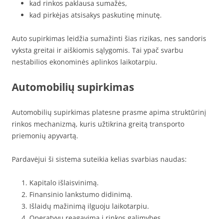
kad rinkos paklausa sumažės,
kad pirkėjas atsisakys paskutinę minutę.
Auto supirkimas leidžia sumažinti šias rizikas, nes sandoris
vyksta greitai ir aiškiomis sąlygomis. Tai ypač svarbu
nestabilios ekonominės aplinkos laikotarpiu.
Automobilių supirkimas
Automobilių supirkimas platesne prasme apima struktūrinį
rinkos mechanizmą, kuris užtikrina greitą transporto
priemonių apyvartą.
Pardavėjui ši sistema suteikia kelias svarbias naudas:
Kapitalo išlaisvinimą.
Finansinio lankstumo didinimą.
Išlaidų mažinimą ilguoju laikotarpiu.
Operatyvų reagavimą į rinkos galimybes.