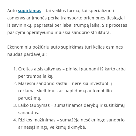
Auto
supirkimas
– tai veiklos forma, kai specializuoti
asmenys ar įmonės perka transporto priemones tiesiogiai
iš savininkų, paprastai per labai trumpą laiką. Šis procesas
pasižymi operatyvumu ir aiškia sandorio struktūra.
Ekonominiu požiūriu auto supirkimas turi kelias esmines
naudas pardavėjui:
Greitas atsiskaitymas – pinigai gaunami iš karto arba
per trumpą laiką.
Mažesni sandorio kaštai – nereikia investuoti į
reklamą, skelbimus ar papildomą automobilio
paruošimą.
Laiko taupymas – sumažinamos derybų ir susitikimų
sąnaudos.
Rizikos mažinimas – sumažėja nesėkmingo sandorio
ar nesąžiningų veiksmų tikimybė.