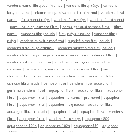
vandens namui filtrų pasirinkimas
|
vandens filtrų rtūšys
|
vandens
kokybei name
|
rekomenduojami vandens filtrai namui
|
vandens filtrai
namui
|
filtrų namui rūšys
|
vandens filtrų rūšys
|
vandens filtrai namui
|
namui naudingi osmoso filtrai
|
namui geriausi osmoso filtrai
|
filtrai
namui
|
vandens filtrų nauda
|
filtrų rūšys ir nauda
|
vandens filtrų
rūšys
|
vandens minkštinimo filtrai
|
nugeležinimo filtrų nauda
|
vandens filtrai nugeležinimui
|
vandens minkštinimo filtrų nauda
|
vandens filtrų rūšys
|
nugeležinimo ir vandens monkštinimo filtrai
|
vandens nukalkinimo filtrai
|
vandens filtrai
|
geriamo vandens
sistemos
|
osmoso filtrų nauda
|
atbulinio osmoso filtrai
|
seo
straipsniu talpinimas
|
aquaphor vandens filtrai
|
aquaphor filtrai
|
osmoso filtrų nauda
|
osmoso filtrai
|
vandens filtrai aquaphor
|
geriamo vandens filtrai
|
aquaphor filtrai
|
aquaphor filtrai
|
aquaphor
filtrai
|
aquaphor filtrai
|
aquaphor namams ir pramonei
|
aquaphor
filtrai
|
aquaphor filtrai
|
aquaphor filtrų nauda
|
aquaphor filtrai
|
aquapgor filtrai ir nauda
|
aquaphor filtrai
|
aquaphor filtrai
|
vandens
filtrai
|
aquaphor filtrai
|
vandens filtru rusys
|
aquaphor s800
|
aquaphor ro-101s
|
aquaphor ro-102s
|
aquapgor s550
|
aquaphor