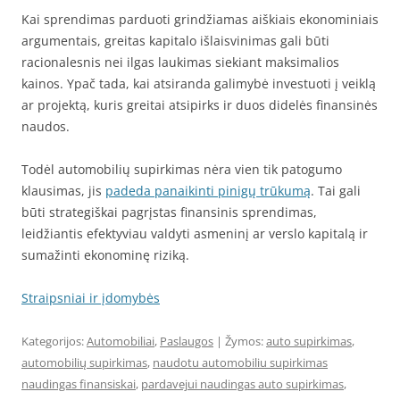
Kai sprendimas parduoti grindžiamas aiškiais ekonominiais
argumentais, greitas kapitalo išlaisvinimas gali būti
racionalesnis nei ilgas laukimas siekiant maksimalios
kainos. Ypač tada, kai atsiranda galimybė investuoti į veiklą
ar projektą, kuris greitai atsipirks ir duos didelės finansinės
naudos.
Todėl automobilių supirkimas nėra vien tik patogumo
klausimas, jis
padeda panaikinti pinigų trūkumą
. Tai gali
būti strategiškai pagrįstas finansinis sprendimas,
leidžiantis efektyviau valdyti asmeninį ar verslo kapitalą ir
sumažinti ekonominę riziką.
Straipsniai ir įdomybės
Kategorijos:
Automobiliai
,
Paslaugos
| Žymos:
auto supirkimas
,
automobilių supirkimas
,
naudotu automobiliu supirkimas
naudingas finansiskai
,
pardavejui naudingas auto supirkimas
,