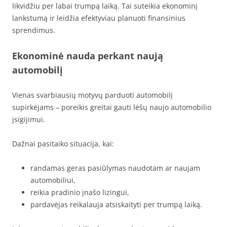
likvidžiu per labai trumpą laiką. Tai suteikia ekonominį
lankstumą ir leidžia efektyviau planuoti finansinius
sprendimus.
Ekonominė nauda perkant naują
automobilį
Vienas svarbiausių motyvų parduoti automobilį
supirkėjams – poreikis greitai gauti lėšų naujo automobilio
įsigijimui.
Dažnai pasitaiko situacija, kai:
randamas geras pasiūlymas naudotam ar naujam
automobiliui,
reikia pradinio įnašo lizingui,
pardavėjas reikalauja atsiskaityti per trumpą laiką.