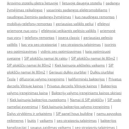
ikrovimo stoteliu pletra lietuvoje
|
lietuvoje daugeja stoteliu
|
padangų
žymėjimas reikalingas
|
vasarinės padangos elektromobiliams
|
naudingas žieminių padangų žymėjimas
|
kuo naudingas remontas
|
mobiliųjų telefonų remontas
|
geriausias valiklis peliui
|
efektyvi
priemone nuo voru
|
efektyviai veikiantis pelėsio valiklis
|
priemonė
nuo vorų
|
telefonų remontas
|
josera classic
|
geriausias pelesio
valiklis
|
kas yra seo straipsniai
|
seo straipsniu talpinimas
|
isorinis
seo optimizavimas
|
vidinis seo optimizavimas
|
kaip optimizuoti
svetaine
|
SIP plokščių namai iki raktų
|
SIP plokščių namai iki 80m2
|
SIP plokščių namai iki 80m2
|
Kiek kainuoja aikštelės vaikams
|
SIP
plokščių namai iki 80m2
|
Geriausi dulkių siurbliai
|
Dulkiu siurbliai
Tesla
|
difuzoriai valymo įrenginims
|
kaliforminės bakterijos
|
Privatus
darzelis Vilniuje kainos
|
Privatus darzelis Vilniuje kainos
|
Bakterijos
valymo įrenginimas kaina
|
Bakterijų valymo įrenginiams kainos skiriasi
|
Kiek kainuoja bakterijos nuotekoms
|
Namai iš SIP plokščių
|
SIP sodo
nameliai gyvenimui
|
Kiek kainuoja bakterijos valymo įrenginims
|
Dalys viryklėms ir orkaitėms
|
SIP panel hous building
|
namu apyvokos
reikmenys
|
buitis
|
vaikams
|
seo straipsniu talpinimas
|
bakterijos
kanalizacijai
|
saugus zaidimas vaikams
|
seo straipsniu talpinimas
|