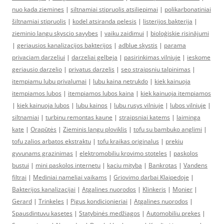
nuo kada ziemines
|
siltnamiai stipruolis atsiliepimai
|
polikarbonatiniai
šiltnamiai stipruolis
|
kodel atsiranda pelesis
|
listerijos bakterija
|
zieminio langu skyscio savybes
|
vaiku zaidimui
|
bioloģiskie risinājumi
|
geriausios kanalizacijos bakterijos
|
adblue skystis
|
parama
privaciam darzeliui
|
darzeliai gelbeja
|
pasirinkimas vilniuje
|
ieskome
geriausio darzelio
|
privatus darzelis
|
seo straipsniu talpinimas
|
itempiamu lubu privalumai
|
lubu kaina netrukdo
|
kiek kainuoja
itempiamos lubos
|
itempiamos lubos kaina
|
kiek kainuoja itempiamos
|
kiek kainuoja lubos
|
lubu kainos
|
lubu rusys vilniuje
|
lubos vilniuje
|
siltnamiai
|
turbinu remontas kaune
|
straipsniai katems
|
laiminga
kate
|
Orapūtės
|
Zieminis langu ploviklis
|
tofu su bambuko anglimi
|
tofu zalios arbatos ekstraktu
|
tofu kraikas originalus
|
prekiu
gyvunams grazinimas
|
elektromobiliu krovimo stoteles
|
paskolos
bustui
|
mini paskolos internetu
|
kaciu mityba
|
Bankrotas
|
Vandens
filtrai
|
Mediniai nameliai vaikams
|
Griovimo darbai Klaipedoje
|
Bakterijos kanalizacijai
|
Atgalines nuorodos
|
Klinkeris
|
Monier
|
Gerard
|
Trinkeles
|
Pigus kondicionieriai
|
Atgalines nuorodos
|
Spausdintuvu kasetes
|
Statybinės medžiagos
|
Automobiliu prekes
|