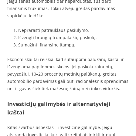
Jeigu senas automobilis dar neparduotas, susidaro
finansinis trūkumas. Tokiu atveju greitas pardavimas
supirkėjui leidžia:
Neprarasti patrauklaus pasiūlymo.
Išvengti brangių trumpalaikių paskolų.
Sumažinti finansinę įtampą.
Ekonomiškai tai reiškia, kad sutaupomi palūkanų kaštai ir
išvengiama papildomos skolos. Jei paskola kainuotų,
pavyzdžiui, 10–20 procentų metinių palūkanų, greitas
automobilio pardavimas gali būti racionalesnis sprendimas
net ir gavus šiek tiek mažesnę kainą nei rinkos vidurkis.
Investicijų galimybės ir alternatyvieji
kaštai
Kitas svarbus aspektas – investicinė galimybė. Jeigu
atsiranda investicija, kuri gali greitai atsipirkti ir duoti