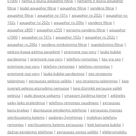
s1000
|
namui ir biurui aquaphor filtrai
|
namams ir biurui aquaphor
filtrai
|
kodel aquaphor filtrai
|
aquaphor filtrai
|
vandens filtrai
|
aquaphor filtrai
|
aquaphor ro-101s
|
aquaphor ro-202s
|
aquaphor ro-
102s
|
aquaphor ro-202s
|
aquaphor ro-206s
|
vandens filtrai
|
aquaphor s800
|
aquaphor s550
|
geriamo vandens filtrai
|
aquaphor
s1000
|
aquaphor ro 101s
|
aquaphor 102s
|
aquaphor ro 202s
|
aquaphor ro 206s
|
vandens minkstinimo filtrai
|
nugeležinimo filtrai
|
pelesio kvapa galima panaikinti
|
priemone nuo voru
|
lauko kubilai
pardavimui
|
priemonė nuo vorų
|
telefonų remontas
|
kas yra seo
|
priemone nuo voru
|
telefonų remontas
|
telefonų remontas
|
priemonė nuo vorų
|
lauko kubilai pardavimui
|
seo straipsniu
talpinimas
|
geriausias pelėsio valiklis
|
seo straipsniu talpinimas
|
kaip
isvengti pelesio atsiradimo namuose
|
kaip išsirinkti geriausią valiklį
pelėsiui
|
puiki dovana vaikams
|
smagiam žaidimui kieme
|
aikštelės
vaikų laiko praleidimui
|
telefonų remontas naudingas
|
geriausias
kaciu kraikas
|
dazniausiai gendantys telefonai
|
geriausias maistas
sterilizuotoms katėms
|
padangų žymėjimas
|
mobiliųjų telefonų
remontas
|
sterilizuotoms katėms geriausias
|
kiek kainuoja kubilai
|
dažnai gendantys telefonai
|
geriausias vonios valiklis
|
elektromobiliu