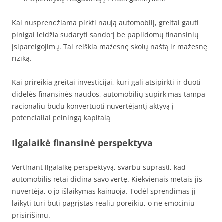
Kai nusprendžiama pirkti naują automobilį, greitai gauti
pinigai leidžia sudaryti sandorį be papildomų finansinių
įsipareigojimų. Tai reiškia mažesnę skolų naštą ir mažesnę
riziką.
Kai prireikia greitai investicijai, kuri gali atsipirkti ir duoti
didelės finansinės naudos, automobilių supirkimas tampa
racionaliu būdu konvertuoti nuvertėjantį aktyvą į
potencialiai pelningą kapitalą.
Ilgalaikė finansinė perspektyva
Vertinant ilgalaikę perspektyvą, svarbu suprasti, kad
automobilis retai didina savo vertę. Kiekvienais metais jis
nuvertėja, o jo išlaikymas kainuoja. Todėl sprendimas jį
laikyti turi būti pagrįstas realiu poreikiu, o ne emociniu
prisirišimu.