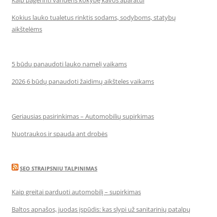
Kaip pagerinti vandens kokybę kavos aparatui
Kokius lauko tualetus rinktis sodams, sodyboms, statybų
aikštelėms
5 būdų panaudoti lauko namelį vaikams
2026 6 būdų panaudoti žaidimų aikšteles vaikams
Geriausias pasirinkimas – Automobilių supirkimas
Nuotraukos ir spauda ant drobės
SEO STRAIPSNIU TALPINIMAS
Kaip greitai parduoti automobilį – supirkimas
Baltos apnašos, juodas įspūdis: kas slypi už sanitarinių patalpų