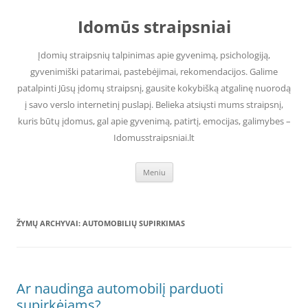
Pereiti
prie
Idomūs straipsniai
turinio
Įdomių straipsnių talpinimas apie gyvenimą, psichologiją,
gyvenimiški patarimai, pastebėjimai, rekomendacijos. Galime
patalpinti Jūsų įdomų straipsnį, gausite kokybišką atgalinę nuorodą
į savo verslo internetinį puslapį. Belieka atsiųsti mums straipsnį,
kuris būtų įdomus, gal apie gyvenimą, patirtį, emocijas, galimybes –
Idomusstraipsniai.lt
Meniu
ŽYMŲ ARCHYVAI:
AUTOMOBILIŲ SUPIRKIMAS
Ar naudinga automobilį parduoti
supirkėjams?