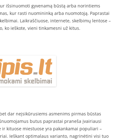
kur išsinuomoti gyvenamą būstą arba norintiems
imas, kur rasti nuomininką arba nuomotoją. Paprastai
elbimai. Laikraščiuose, internete, skelbimų lentose –
o, ko ieškote, vieni tinkamesni už kitus.
 bet dar neįsikūrusiems asmenims pirmas būstas
šnuomojamus butus paprastai praneša įvairiausi
 ir kituose miestuose yra pakankamai populiari –
i. Ieškant optimalaus varianto, nagrinėtini visi tuo