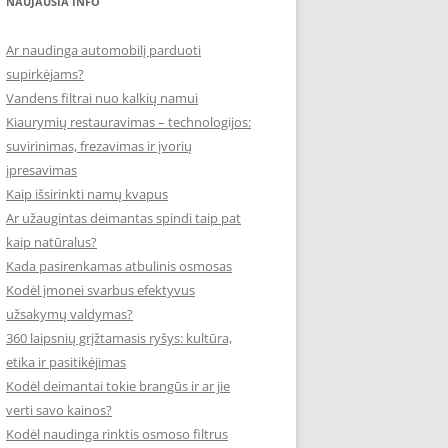
NAUJAUSIA INFO
Ar naudinga automobilį parduoti
supirkėjams?
Vandens filtrai nuo kalkių namui
Kiaurymių restauravimas – technologijos:
suvirinimas, frezavimas ir įvorių
įpresavimas
Kaip išsirinkti namų kvapus
Ar užaugintas deimantas spindi taip pat
kaip natūralus?
Kada pasirenkamas atbulinis osmosas
Kodėl įmonei svarbus efektyvus
užsakymų valdymas?
360 laipsnių grįžtamasis ryšys: kultūra,
etika ir pasitikėjimas
Kodėl deimantai tokie brangūs ir ar jie
verti savo kainos?
Kodėl naudinga rinktis osmoso filtrus