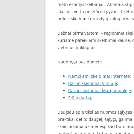
metu esantysskelbimai. Atmetus stipri
likusius verta peržiūrėti gyvai – tikė
nuleis skelbime nurodytą kainą arba 
Dažnai pirmi vartomi – regioniniaiskel
kuriame pateikiami skelbimai kaune, o 
vietinius tinklapius.
Naudinga pasidomėti:
Nemokami skelbimai internete
;
Darbo skelbimai Vilniuje
;
Darbo skelbimai Marijampolėje
;
Siūlo darbą
;
Daugiau apie tikslias nuomos sąlygas
praktika, dėl to daugelį sąlygų galim
skaičiuojama už mėnesį, kad buto nu
mokesčius ir pan.). Ar butas įrengtas, 