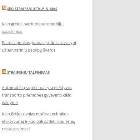
SEO STRAIPSNIU TALPINIMAS
Kaip greitai parduoti automobilį –
supirkimas
Baltos apnašos, juodas įspūdis: kas slypi
už sanitarinių patalpų švaros
STRAIPSNIU TALPINIMAS
Automobilių supirkimas yra efektyvus
transporto priemonės gyvavimo ciklo
valdyme
Kaip išdilęs ovalas mažina technikos
efektyvumą ir kuo gali padėti kiaurymių
restauravimas?