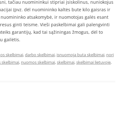
sni, tačiau nuomininkui stipriai įsiskolinus, nuniokojus
uacijai (pvz. dėl nuomininko kaltės bute kilo gaisras ir
ki nuomininko atsakomybė, ir nuomotojas galės esant
eresus ginti teisme. Vieši paskelbimai gali palengvinti
teiks garantijų, kad tai sąžiningas žmogus, dėl to
u gailėtis.
os skelbimai
,
darbo skelbimai
,
isnuomoja buta skelbimai
,
nori
 skelbimai
,
nuomos skelbimai
,
skelbimai
,
skelbimai lietuvoje
,