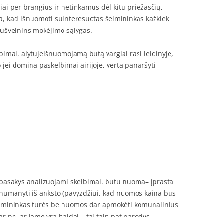
ai per brangius ir netinkamus dėl kitų priežasčių,
tina, kad išnuomoti suinteresuotas šeimininkas kažkiek
sušvelnins mokėjimo sąlygas.
bimai. alytujeišnuomojamą butą vargiai rasi leidinyje,
jei domina paskelbimai airijoje, verta panaršyti
 pasakys analizuojami skelbimai. butu nuoma– įprasta
a numanyti iš anksto (pavyzdžiui, kad nuomos kaina bus
omininkas turės be nuomos dar apmokėti komunalinius
ar ne, ar jame yra baldai – tai taip pat parodys