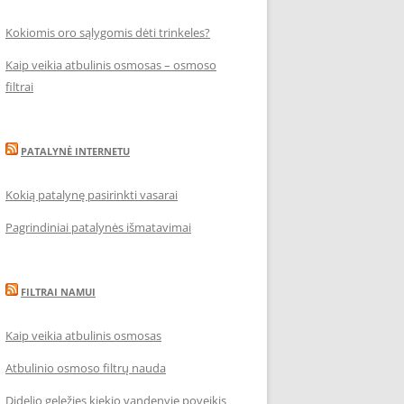
Kokiomis oro sąlygomis dėti trinkeles?
Kaip veikia atbulinis osmosas – osmoso
filtrai
PATALYNĖ INTERNETU
Kokią patalynę pasirinkti vasarai
Pagrindiniai patalynės išmatavimai
FILTRAI NAMUI
Kaip veikia atbulinis osmosas
Atbulinio osmoso filtrų nauda
Didelio geležies kiekio vandenyje poveikis