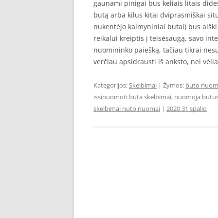
gaunami pinigai bus keliais litais dide
butą arba kilus kitai dviprasmiškai sit
nukentėjo kaimyniniai butai) bus aiš
reikalui kreiptis į teisėsaugą, savo int
nuomininko paiešką, tačiau tikrai nesu
verčiau apsidrausti iš anksto, nei vėlia
Kategorijos:
Skelbimai
| Žymos:
buto nuom
issinuomoti buta skelbimai
,
nuomoja butus
skelbimai nuto nuomai
|
2020 31 spalio