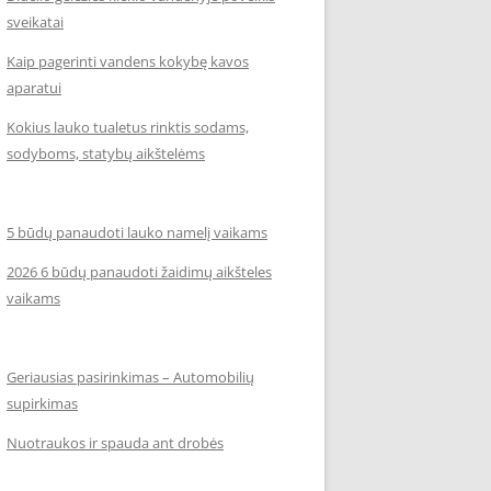
sveikatai
Kaip pagerinti vandens kokybę kavos
aparatui
Kokius lauko tualetus rinktis sodams,
sodyboms, statybų aikštelėms
5 būdų panaudoti lauko namelį vaikams
2026 6 būdų panaudoti žaidimų aikšteles
vaikams
Geriausias pasirinkimas – Automobilių
supirkimas
Nuotraukos ir spauda ant drobės