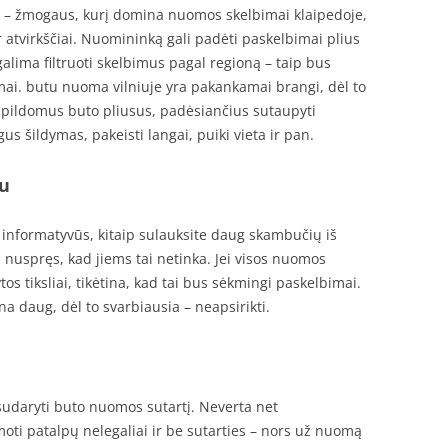
ai – žmogaus, kurį domina nuomos skelbimai klaipedoje,
r atvirkščiai. Nuomininką gali padėti paskelbimai plius
alima filtruoti skelbimus pagal regioną – taip bus
mai. butu nuoma vilniuje yra pakankamai brangi, dėl to
pildomus buto pliusus, padėsiančius sutaupyti
gus šildymas, pakeisti langai, puiki vieta ir pan.
au
u informatyvūs, kitaip sulauksite daug skambučių iš
nuspręs, kad jiems tai netinka. Jei visos nuomos
s tiksliai, tikėtina, kad tai bus sėkmingi paskelbimai.
a daug, dėl to svarbiausia – neapsirikti.
sudaryti buto nuomos sutartį. Neverta net
 patalpų nelegaliai ir be sutarties – nors už nuomą