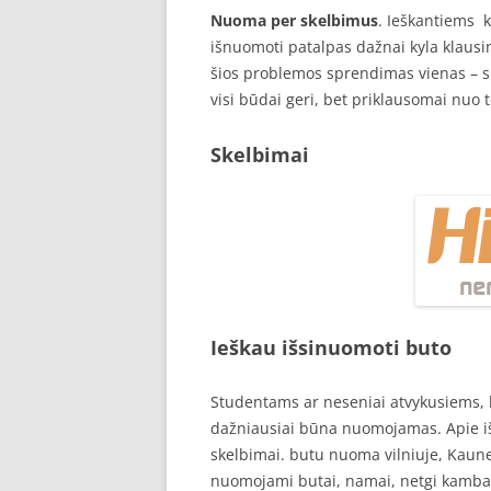
Nuoma per skelbimus
. Ieškantiems 
išnuomoti patalpas dažnai kyla klaus
šios problemos sprendimas vienas – sk
visi būdai geri, bet priklausomai nuo t
Skelbimai
Ieškau išsinuomoti buto
Studentams ar neseniai atvykusiems,
dažniausiai būna nuomojamas. Apie i
skelbimai. butu nuoma vilniuje, Kaune
nuomojami butai, namai, netgi kambaria