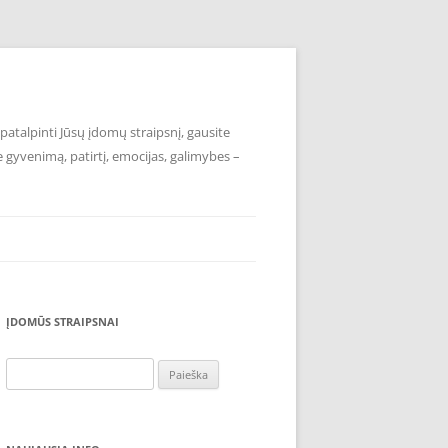
atalpinti Jūsų įdomų straipsnį, gausite
e gyvenimą, patirtį, emocijas, galimybes –
ĮDOMŪS STRAIPSNAI
Ieškoti: