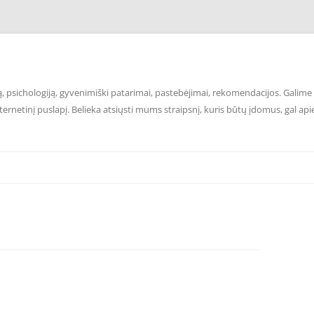
 psichologiją, gyvenimiški patarimai, pastebėjimai, rekomendacijos. Galime p
ernetinį puslapį. Belieka atsiųsti mums straipsnį, kuris būtų įdomus, gal api