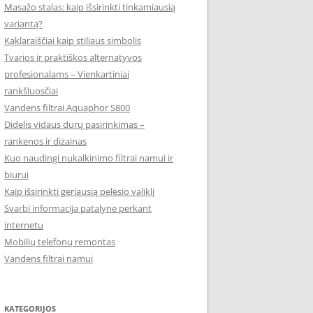
Masažo stalas: kaip išsirinkti tinkamiausią
variantą?
Kaklaraiščiai kaip stiliaus simbolis
Tvarios ir praktiškos alternatyvos
profesionalams – Vienkartiniai
rankšluosčiai
Vandens filtrai Aquaphor S800
Didelis vidaus durų pasirinkimas –
rankenos ir dizainas
Kuo naudingi nukalkinimo filtrai namui ir
biurui
Kaip išsirinkti geriausią pelėsio valiklį
Svarbi informacija patalyne perkant
internetu
Mobilių telefonų remontas
Vandens filtrai namui
KATEGORIJOS