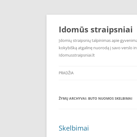
Pereiti
prie
turinio
Idomūs straipsniai
Įdomių straipsnių talpinimas apie gyvenimą,
kokybišką atgalinę nuorodą į savo verslo int
Idomusstraipsniai.lt
PRADŽIA
ŽYMŲ ARCHYVAI:
BUTO NUOMOS SKELBIMAI
Skelbimai