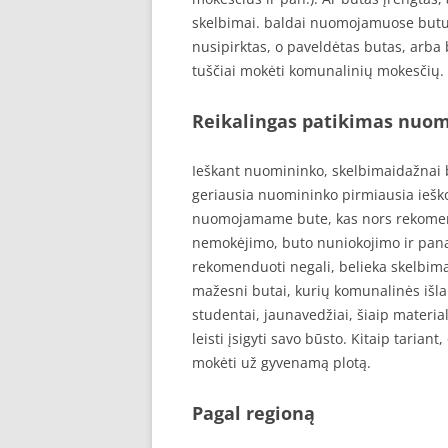
skelbimai. baldai nuomojamuose butu
nusipirktas, o paveldėtas butas, arba b
tuščiai mokėti komunalinių mokesčių.
Reikalingas patikimas nuo
Ieškant nuomininko, skelbimaidažnai bū
geriausia nuomininko pirmiausia ieško
nuomojamame bute, kas nors rekomendu
nemokėjimo, buto nuniokojimo ir panaš
rekomenduoti negali, belieka skelbim
mažesni butai, kurių komunalinės išl
studentai, jaunavedžiai, šiaip materia
leisti įsigyti savo būsto. Kitaip taria
mokėti už gyvenamą plotą.
Pagal regioną