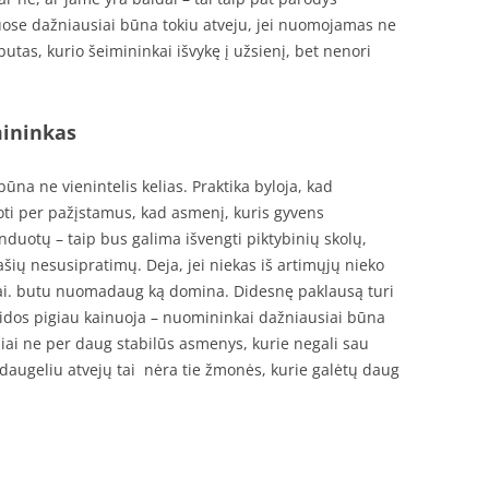
ose dažniausiai būna tokiu atveju, jei nuomojamas ne
utas, kurio šeimininkai išvykę į užsienį, bet nenori
mininkas
na ne vienintelis kelias. Praktika byloja, kad
ti per pažįstamus, kad asmenį, kuris gyvens
otų – taip bus galima išvengti piktybinių skolų,
ių nesusipratimų. Deja, jei niekas iš artimųjų nieko
ai. butu nuomadaug ką domina. Didesnę paklausą turi
aidos pigiau kainuoja – nuomininkai dažniausiai būna
liai ne per daug stabilūs asmenys, kurie negali sau
nt, daugeliu atvejų tai nėra tie žmonės, kurie galėtų daug