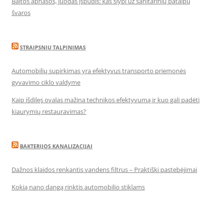
Baltos apnašos, juodas įspūdis: kas slypi už sanitarinių patalpų
švaros
STRAIPSNIU TALPINIMAS
Automobilių supirkimas yra efektyvus transporto priemonės
gyvavimo ciklo valdyme
Kaip išdilęs ovalas mažina technikos efektyvumą ir kuo gali padėti
kiaurymių restauravimas?
BAKTERIJOS KANALIZACIJAI
Dažnos klaidos renkantis vandens filtrus – Praktiški pastebėjimai
Kokią nano dangą rinktis automobilio stiklams