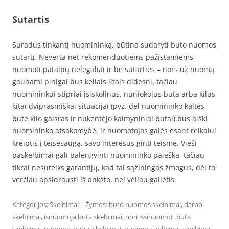
Sutartis
Suradus tinkantį nuomininką, būtina sudaryti buto nuomos
sutartį. Neverta net rekomenduotiems pažįstamiems
nuomoti patalpų nelegaliai ir be sutarties – nors už nuomą
gaunami pinigai bus keliais litais didesni, tačiau
nuomininkui stipriai įsiskolinus, nuniokojus butą arba kilus
kitai dviprasmiškai situacijai (pvz. dėl nuomininko kaltės
bute kilo gaisras ir nukentėjo kaimyniniai butai) bus aiški
nuomininko atsakomybė, ir nuomotojas galės esant reikalui
kreiptis į teisėsaugą, savo interesus ginti teisme. Vieši
paskelbimai gali palengvinti nuomininko paiešką, tačiau
tikrai nesuteiks garantijų, kad tai sąžiningas žmogus, dėl to
verčiau apsidrausti iš anksto, nei vėliau gailėtis.
Kategorijos:
Skelbimai
| Žymos:
buto nuomos skelbimai
,
darbo
skelbimai
,
isnuomoja buta skelbimai
,
nori issinuomoti buta