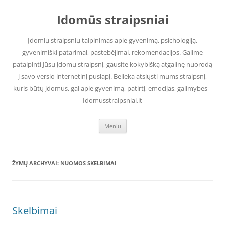
Pereiti
prie
Idomūs straipsniai
turinio
Įdomių straipsnių talpinimas apie gyvenimą, psichologiją,
gyvenimiški patarimai, pastebėjimai, rekomendacijos. Galime
patalpinti Jūsų įdomų straipsnį, gausite kokybišką atgalinę nuorodą
į savo verslo internetinį puslapį. Belieka atsiųsti mums straipsnį,
kuris būtų įdomus, gal apie gyvenimą, patirtį, emocijas, galimybes –
Idomusstraipsniai.lt
Meniu
ŽYMŲ ARCHYVAI:
NUOMOS SKELBIMAI
Skelbimai