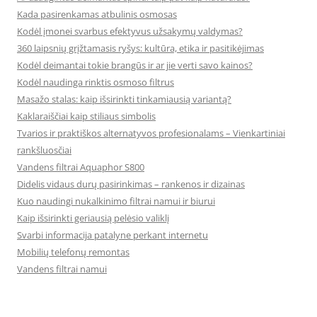
Kada pasirenkamas atbulinis osmosas
Kodėl įmonei svarbus efektyvus užsakymų valdymas?
360 laipsnių grįžtamasis ryšys: kultūra, etika ir pasitikėjimas
Kodėl deimantai tokie brangūs ir ar jie verti savo kainos?
Kodėl naudinga rinktis osmoso filtrus
Masažo stalas: kaip išsirinkti tinkamiausią variantą?
Kaklaraiščiai kaip stiliaus simbolis
Tvarios ir praktiškos alternatyvos profesionalams – Vienkartiniai
rankšluosčiai
Vandens filtrai Aquaphor S800
Didelis vidaus durų pasirinkimas – rankenos ir dizainas
Kuo naudingi nukalkinimo filtrai namui ir biurui
Kaip išsirinkti geriausią pelėsio valiklį
Svarbi informacija patalyne perkant internetu
Mobilių telefonų remontas
Vandens filtrai namui