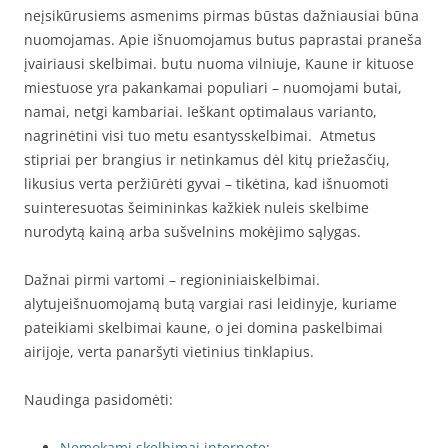
neįsikūrusiems asmenims pirmas būstas dažniausiai būna
nuomojamas. Apie išnuomojamus butus paprastai praneša
įvairiausi skelbimai. butu nuoma vilniuje, Kaune ir kituose
miestuose yra pakankamai populiari – nuomojami butai,
namai, netgi kambariai. Ieškant optimalaus varianto,
nagrinėtini visi tuo metu esantysskelbimai. Atmetus
stipriai per brangius ir netinkamus dėl kitų priežasčių,
likusius verta peržiūrėti gyvai – tikėtina, kad išnuomoti
suinteresuotas šeimininkas kažkiek nuleis skelbime
nurodytą kainą arba sušvelnins mokėjimo sąlygas.
Dažnai pirmi vartomi – regioniniaiskelbimai.
alytujeišnuomojamą butą vargiai rasi leidinyje, kuriame
pateikiami skelbimai kaune, o jei domina paskelbimai
airijoje, verta panaršyti vietinius tinklapius.
Naudinga pasidomėti:
Nemokami skelbimai internete
;