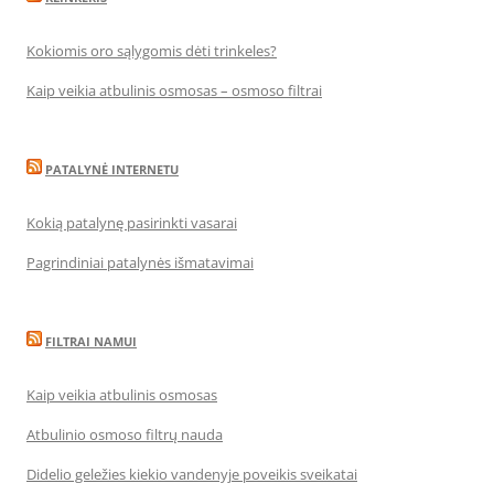
Kokiomis oro sąlygomis dėti trinkeles?
Kaip veikia atbulinis osmosas – osmoso filtrai
PATALYNĖ INTERNETU
Kokią patalynę pasirinkti vasarai
Pagrindiniai patalynės išmatavimai
FILTRAI NAMUI
Kaip veikia atbulinis osmosas
Atbulinio osmoso filtrų nauda
Didelio geležies kiekio vandenyje poveikis sveikatai