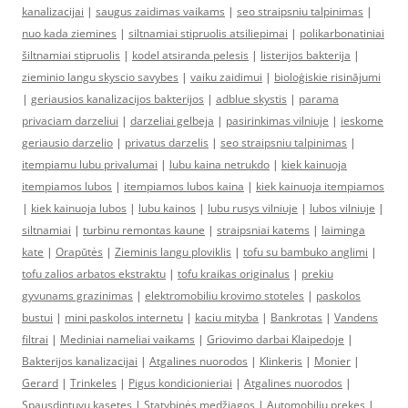
kanalizacijai
|
saugus zaidimas vaikams
|
seo straipsniu talpinimas
|
nuo kada ziemines
|
siltnamiai stipruolis atsiliepimai
|
polikarbonatiniai
šiltnamiai stipruolis
|
kodel atsiranda pelesis
|
listerijos bakterija
|
zieminio langu skyscio savybes
|
vaiku zaidimui
|
bioloģiskie risinājumi
|
geriausios kanalizacijos bakterijos
|
adblue skystis
|
parama
privaciam darzeliui
|
darzeliai gelbeja
|
pasirinkimas vilniuje
|
ieskome
geriausio darzelio
|
privatus darzelis
|
seo straipsniu talpinimas
|
itempiamu lubu privalumai
|
lubu kaina netrukdo
|
kiek kainuoja
itempiamos lubos
|
itempiamos lubos kaina
|
kiek kainuoja itempiamos
|
kiek kainuoja lubos
|
lubu kainos
|
lubu rusys vilniuje
|
lubos vilniuje
|
siltnamiai
|
turbinu remontas kaune
|
straipsniai katems
|
laiminga
kate
|
Orapūtės
|
Zieminis langu ploviklis
|
tofu su bambuko anglimi
|
tofu zalios arbatos ekstraktu
|
tofu kraikas originalus
|
prekiu
gyvunams grazinimas
|
elektromobiliu krovimo stoteles
|
paskolos
bustui
|
mini paskolos internetu
|
kaciu mityba
|
Bankrotas
|
Vandens
filtrai
|
Mediniai nameliai vaikams
|
Griovimo darbai Klaipedoje
|
Bakterijos kanalizacijai
|
Atgalines nuorodos
|
Klinkeris
|
Monier
|
Gerard
|
Trinkeles
|
Pigus kondicionieriai
|
Atgalines nuorodos
|
Spausdintuvu kasetes
|
Statybinės medžiagos
|
Automobiliu prekes
|