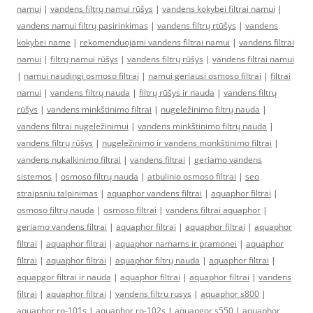
namui
|
vandens filtrų namui rūšys
|
vandens kokybei filtrai namui
|
vandens namui filtrų pasirinkimas
|
vandens filtrų rtūšys
|
vandens
kokybei name
|
rekomenduojami vandens filtrai namui
|
vandens filtrai
namui
|
filtrų namui rūšys
|
vandens filtrų rūšys
|
vandens filtrai namui
|
namui naudingi osmoso filtrai
|
namui geriausi osmoso filtrai
|
filtrai
namui
|
vandens filtrų nauda
|
filtrų rūšys ir nauda
|
vandens filtrų
rūšys
|
vandens minkštinimo filtrai
|
nugeležinimo filtrų nauda
|
vandens filtrai nugeležinimui
|
vandens minkštinimo filtrų nauda
|
vandens filtrų rūšys
|
nugeležinimo ir vandens monkštinimo filtrai
|
vandens nukalkinimo filtrai
|
vandens filtrai
|
geriamo vandens
sistemos
|
osmoso filtrų nauda
|
atbulinio osmoso filtrai
|
seo
straipsniu talpinimas
|
aquaphor vandens filtrai
|
aquaphor filtrai
|
osmoso filtrų nauda
|
osmoso filtrai
|
vandens filtrai aquaphor
|
geriamo vandens filtrai
|
aquaphor filtrai
|
aquaphor filtrai
|
aquaphor
filtrai
|
aquaphor filtrai
|
aquaphor namams ir pramonei
|
aquaphor
filtrai
|
aquaphor filtrai
|
aquaphor filtrų nauda
|
aquaphor filtrai
|
aquapgor filtrai ir nauda
|
aquaphor filtrai
|
aquaphor filtrai
|
vandens
filtrai
|
aquaphor filtrai
|
vandens filtru rusys
|
aquaphor s800
|
aquaphor ro-101s
|
aquaphor ro-102s
|
aquapgor s550
|
aquaphor