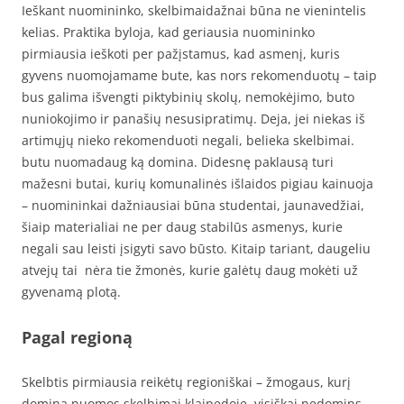
Ieškant nuomininko, skelbimaidažnai būna ne vienintelis
kelias. Praktika byloja, kad geriausia nuomininko
pirmiausia ieškoti per pažįstamus, kad asmenį, kuris
gyvens nuomojamame bute, kas nors rekomenduotų – taip
bus galima išvengti piktybinių skolų, nemokėjimo, buto
nuniokojimo ir panašių nesusipratimų. Deja, jei niekas iš
artimųjų nieko rekomenduoti negali, belieka skelbimai.
butu nuomadaug ką domina. Didesnę paklausą turi
mažesni butai, kurių komunalinės išlaidos pigiau kainuoja
– nuomininkai dažniausiai būna studentai, jaunavedžiai,
šiaip materialiai ne per daug stabilūs asmenys, kurie
negali sau leisti įsigyti savo būsto. Kitaip tariant, daugeliu
atvejų tai nėra tie žmonės, kurie galėtų daug mokėti už
gyvenamą plotą.
Pagal regioną
Skelbtis pirmiausia reikėtų regioniškai – žmogaus, kurį
domina nuomos skelbimai klaipedoje, visiškai nedomins