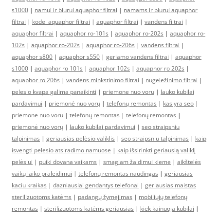
s1000
|
namui ir biurui aquaphor filtrai
|
namams ir biurui aquaphor
filtrai
|
kodel aquaphor filtrai
|
aquaphor filtrai
|
vandens filtrai
|
aquaphor filtrai
|
aquaphor ro-101s
|
aquaphor ro-202s
|
aquaphor ro-
102s
|
aquaphor ro-202s
|
aquaphor ro-206s
|
vandens filtrai
|
aquaphor s800
|
aquaphor s550
|
geriamo vandens filtrai
|
aquaphor
s1000
|
aquaphor ro 101s
|
aquaphor 102s
|
aquaphor ro 202s
|
aquaphor ro 206s
|
vandens minkstinimo filtrai
|
nugeležinimo filtrai
|
pelesio kvapa galima panaikinti
|
priemone nuo voru
|
lauko kubilai
pardavimui
|
priemonė nuo vorų
|
telefonų remontas
|
kas yra seo
|
priemone nuo voru
|
telefonų remontas
|
telefonų remontas
|
priemonė nuo vorų
|
lauko kubilai pardavimui
|
seo straipsniu
talpinimas
|
geriausias pelėsio valiklis
|
seo straipsniu talpinimas
|
kaip
isvengti pelesio atsiradimo namuose
|
kaip išsirinkti geriausią valiklį
pelėsiui
|
puiki dovana vaikams
|
smagiam žaidimui kieme
|
aikštelės
vaikų laiko praleidimui
|
telefonų remontas naudingas
|
geriausias
kaciu kraikas
|
dazniausiai gendantys telefonai
|
geriausias maistas
sterilizuotoms katėms
|
padangų žymėjimas
|
mobiliųjų telefonų
remontas
|
sterilizuotoms katėms geriausias
|
kiek kainuoja kubilai
|