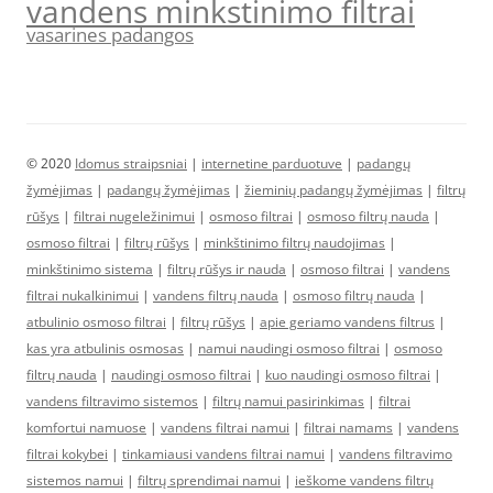
vandens minkstinimo filtrai
vasarines padangos
© 2020
Idomus straipsniai
|
internetine parduotuve
|
padangų
žymėjimas
|
padangų žymėjimas
|
žieminių padangų žymėjimas
|
filtrų
rūšys
|
filtrai nugeležinimui
|
osmoso filtrai
|
osmoso filtrų nauda
|
osmoso filtrai
|
filtrų rūšys
|
minkštinimo filtrų naudojimas
|
minkštinimo sistema
|
filtrų rūšys ir nauda
|
osmoso filtrai
|
vandens
filtrai nukalkinimui
|
vandens filtrų nauda
|
osmoso filtrų nauda
|
atbulinio osmoso filtrai
|
filtrų rūšys
|
apie geriamo vandens filtrus
|
kas yra atbulinis osmosas
|
namui naudingi osmoso filtrai
|
osmoso
filtrų nauda
|
naudingi osmoso filtrai
|
kuo naudingi osmoso filtrai
|
vandens filtravimo sistemos
|
filtrų namui pasirinkimas
|
filtrai
komfortui namuose
|
vandens filtrai namui
|
filtrai namams
|
vandens
filtrai kokybei
|
tinkamiausi vandens filtrai namui
|
vandens filtravimo
sistemos namui
|
filtrų sprendimai namui
|
ieškome vandens filtrų