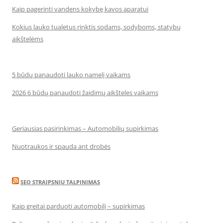
Kaip pagerinti vandens kokybę kavos aparatui
Kokius lauko tualetus rinktis sodams, sodyboms, statybų
aikštelėms
5 būdų panaudoti lauko namelį vaikams
2026 6 būdų panaudoti žaidimų aikšteles vaikams
Geriausias pasirinkimas – Automobilių supirkimas
Nuotraukos ir spauda ant drobės
SEO STRAIPSNIU TALPINIMAS
Kaip greitai parduoti automobilį – supirkimas