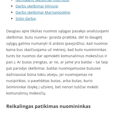
Darbo skelbimai Vilniuje
;
Darbo skelbimai Marijampolėje
;
Siūlo darbą
;
Daugiau apie tikslias nuomos sąlygas pasakys analizuojami
skelbimai. butu nuoma– įprasta praktika, dėl to daugelį
sąlygų galima numanyti iš anksto (pavyzdžiui, kad nuomos
kaina bus skaičiuojama už mėnesį, kad buto nuomininkas
turės be nuomos dar apmokėti komunalinius mokesčius ir
pan.). Ar butas įrengtas, ar ne, ar jame yra baldai – tai taip
pat parodys skelbimai. baldai nuomojamuose butuose
dažniausiai būna tokiu atveju, jei nuomojamas ne
nusipirktas, o paveldėtas butas, arba butas, kurio
šeimininkai išvykę į užsienį, bet nenori tuščiai mokėti
komunalinių mokesčių.
Reikalingas patikimas nuomininkas