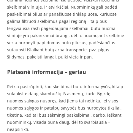
skelbimai vilniuje, ir atvirkščiai. Nuomininką gali padėti
paskelbimai plius ar panašiuose tinklapiuose, kuriuose
galima filtruoti skelbimus pagal regioną – taip bus
lengviausia rasti pageidaujami skelbimai. butu nuoma
vilniuje yra pakankamai brangi, dėl to nuomojant skelbime
verta nurodyti papildomus buto pliusus, padėsiančius
sutaupyti išlaikant butą arba transporte, pvz. pigus
šildymas, pakeisti langai, puiki vieta ir pan.
Platesnė informacija – geriau
Reikia pasirūpinti, kad skelbimai butu informatyvūs, kitaip
sulauksite daug skambučių iš asmenų, kurie išgirdę
nuomos sąlygas nuspręs, kad jiems tai netinka. Jei visos
nuomos sąlygos ir patalpų savybės bus nurodytos tiksliai,
tikėtina, kad tai bus sėkmingi paskelbimai. darbo, ieškant
nuomininkų, visada būna daug, dėl to svarbiausia –
neapsirikti.