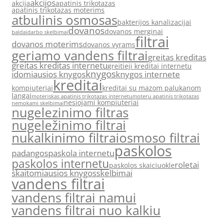
akcijos
akcija
apatinis trikotazas
apatinis trikotazas moterims
atbulinis osmosas
bakterijos kanalizacijai
dovanos
dovanos merginai
baldai
darbo skelbimai
filtrai
dovanos moterims
dovanos vyrams
geriamo vandens filtrai
greitas kreditas
greitas kreditas internetu
greitieji kreditai internetu
knygos
idomiausios knygos
knygos internete
kreditai
kompiuteriai
kreditai su mazom palukanom
langai
moteriskas apatinis trikotazas internetu
moteru apatinis trikotazas
nesiojami kompiuteriai
nemokami skelbimai
nugelezinimo filtras
nugeležinimo filtrai
nukalkinimo filtrai
osmoso filtrai
paskolos
padangos
paskola internetu
paskolos internetu
roletai
paskolos skaiciuokle
skaitomiausios knygos
skelbimai
vandens filtrai
vandens filtrai namui
vandens filtrai nuo kalkiu