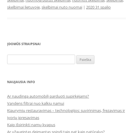
skelbimai
,
nuomoja butus skelbimai
,
nuomos skelbimai
,
skelbimai
,
skelbimai lietuvoje
,
skelbimai nuto nuomai
|
2020 31 spalio
ĮDOMŪS STRAIPSNAI
Ieškoti:
NAUJAUSIA INFO
Ar naudinga automobilį parduoti supirkėjams?
Vandens filtrai nuo kalkių namui
Kiaurymių restauravimas – technologijos: suvirinimas, frezavimas ir
įvorių įpresavimas
Kaip išsirinkti namų kvapus
Ar užaugintas deimantas spindi taip pat kaip natūralus?