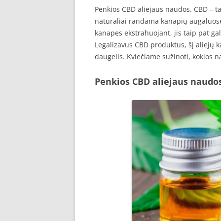
Penkios CBD aliejaus naudos. CBD – t
natūraliai randama kanapių augaluose.
kanapes ekstrahuojant, jis taip pat ga
Legalizavus CBD produktus, šį aliejų k
daugelis. Kviečiame sužinoti, kokios n
Penkios CBD aliejaus naudo