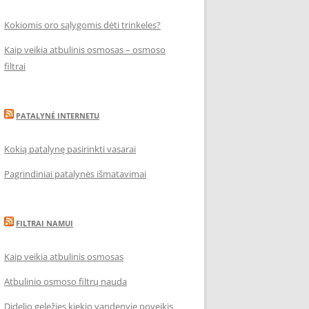
Kokiomis oro sąlygomis dėti trinkeles?
Kaip veikia atbulinis osmosas – osmoso
filtrai
PATALYNĖ INTERNETU
Kokią patalynę pasirinkti vasarai
Pagrindiniai patalynės išmatavimai
FILTRAI NAMUI
Kaip veikia atbulinis osmosas
Atbulinio osmoso filtrų nauda
Didelio geležies kiekio vandenyje poveikis