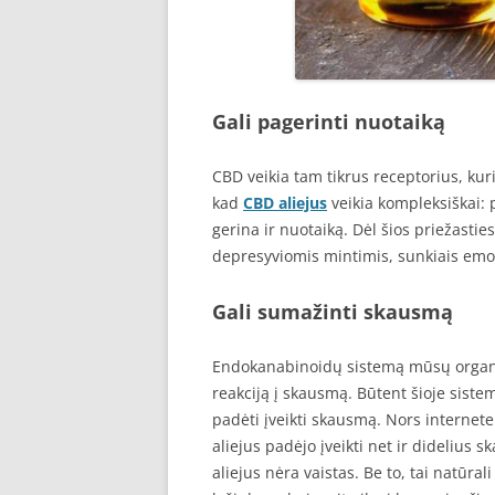
Gali pagerinti nuotaiką
CBD veikia tam tikrus receptorius, kur
kad
CBD aliejus
veikia kompleksiškai: 
gerina ir nuotaiką. Dėl šios priežasties
depresyviomis mintimis, sunkiais emoci
Gali sumažinti skausmą
Endokanabinoidų sistemą mūsų organiz
reakciją į skausmą. Būtent šioje siste
padėti įveikti skausmą. Nors internete
aliejus padėjo įveikti net ir didelius s
aliejus nėra vaistas. Be to, tai natūra