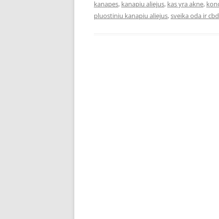
kanapes
,
kanapiu aliejus
,
kas yra akne
,
konc
pluostiniu kanapiu aliejus
,
sveika oda ir cbd