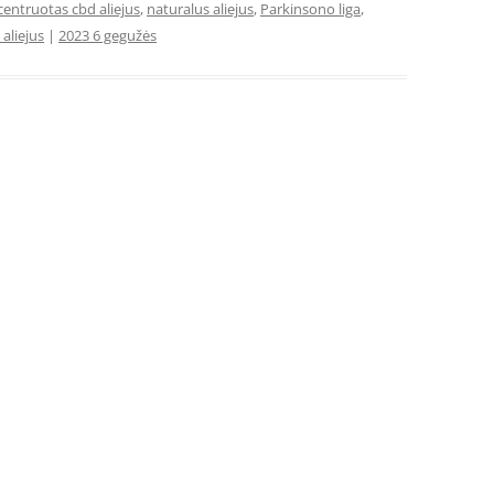
entruotas cbd aliejus
,
naturalus aliejus
,
Parkinsono liga
,
 aliejus
|
2023 6 gegužės