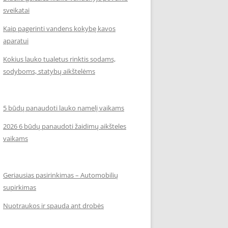
sveikatai
Kaip pagerinti vandens kokybę kavos
aparatui
Kokius lauko tualetus rinktis sodams,
sodyboms, statybų aikštelėms
5 būdų panaudoti lauko namelį vaikams
2026 6 būdų panaudoti žaidimų aikšteles
vaikams
Geriausias pasirinkimas – Automobilių
supirkimas
Nuotraukos ir spauda ant drobės