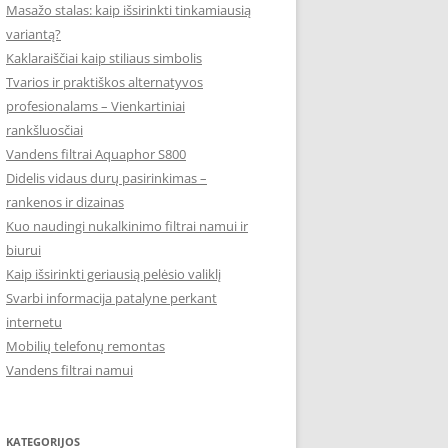
Masažo stalas: kaip išsirinkti tinkamiausią
variantą?
Kaklaraiščiai kaip stiliaus simbolis
Tvarios ir praktiškos alternatyvos
profesionalams – Vienkartiniai
rankšluosčiai
Vandens filtrai Aquaphor S800
Didelis vidaus durų pasirinkimas –
rankenos ir dizainas
Kuo naudingi nukalkinimo filtrai namui ir
biurui
Kaip išsirinkti geriausią pelėsio valiklį
Svarbi informacija patalyne perkant
internetu
Mobilių telefonų remontas
Vandens filtrai namui
KATEGORIJOS