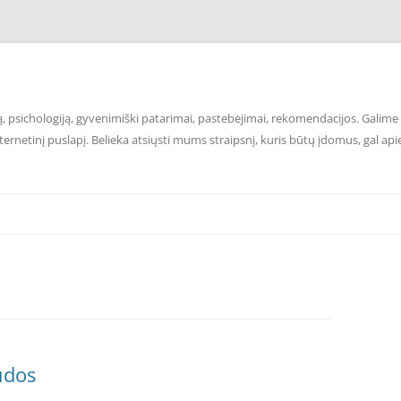
 psichologiją, gyvenimiški patarimai, pastebėjimai, rekomendacijos. Galime p
ernetinį puslapį. Belieka atsiųsti mums straipsnį, kuris būtų įdomus, gal api
udos