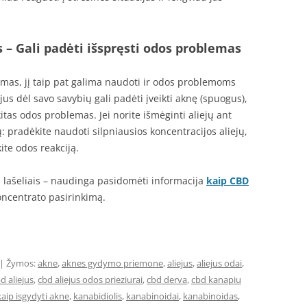
s –
Gali padėti išspręsti odos problemas
amas, jį taip pat galima naudoti ir odos problemoms
us dėl savo savybių gali padėti įveikti aknę (spuogus),
itas odos problemas. Jei norite išmėginti aliejų ant
 pradėkite naudoti silpniausios koncentracijos aliejų,
kite odos reakciją.
i lašeliais – naudinga pasidomėti informacija
kaip CBD
koncentrato pasirinkimą.
| Žymos:
akne
,
aknes gydymo priemone
,
aliejus
,
aliejus odai
,
d aliejus
,
cbd aliejus odos prieziurai
,
cbd derva
,
cbd kanapiu
kaip isgydyti akne
,
kanabidiolis
,
kanabinoidai
,
kanabinoidas
,