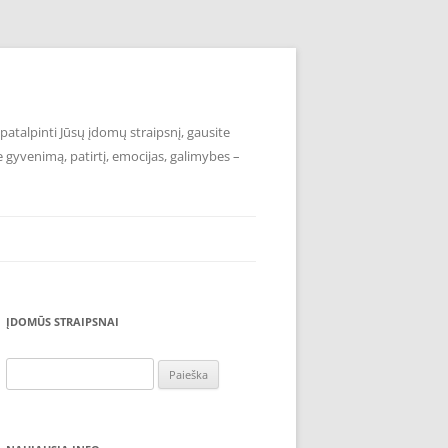
atalpinti Jūsų įdomų straipsnį, gausite
e gyvenimą, patirtį, emocijas, galimybes –
ĮDOMŪS STRAIPSNAI
Ieškoti: