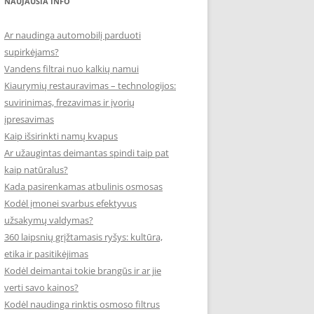
NAUJAUSIA INFO
Ar naudinga automobilį parduoti
supirkėjams?
Vandens filtrai nuo kalkių namui
Kiaurymių restauravimas – technologijos:
suvirinimas, frezavimas ir įvorių
įpresavimas
Kaip išsirinkti namų kvapus
Ar užaugintas deimantas spindi taip pat
kaip natūralus?
Kada pasirenkamas atbulinis osmosas
Kodėl įmonei svarbus efektyvus
užsakymų valdymas?
360 laipsnių grįžtamasis ryšys: kultūra,
etika ir pasitikėjimas
Kodėl deimantai tokie brangūs ir ar jie
verti savo kainos?
Kodėl naudinga rinktis osmoso filtrus