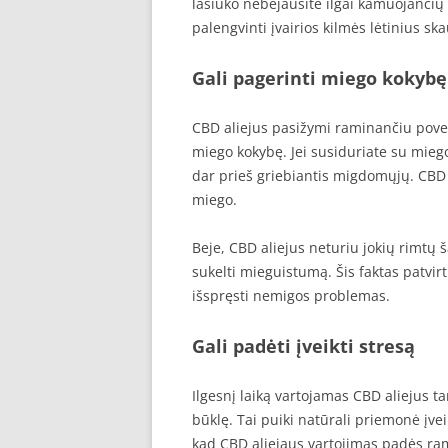
lašiuko nebejausite ilgai kamuojančių
palengvinti įvairios kilmės lėtinius s
Gali pagerinti miego kokybę
CBD aliejus pasižymi raminančiu poveiki
miego kokybę. Jei susiduriate su mieg
dar prieš griebiantis migdomųjų. CBD a
miego.
Beje, CBD aliejus neturiu jokių rimtų 
sukelti mieguistumą. Šis faktas patvirt
išspręsti nemigos problemas.
Gali padėti įveikti stresą
Ilgesnį laiką vartojamas CBD aliejus t
būklę. Tai puiki natūrali priemonė įvei
kad CBD aliejaus vartojimas padės rami