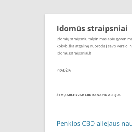
Pereiti
prie
turinio
Idomūs straipsniai
Įdomių straipsnių talpinimas apie gyvenimą,
kokybišką atgalinę nuorodą į savo verslo int
Idomusstraipsniai.lt
PRADŽIA
ŽYMŲ ARCHYVAI:
CBD KANAPIU ALIEJUS
Penkios CBD aliejaus na