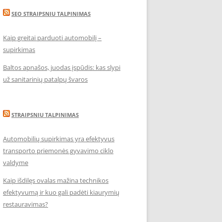
SEO STRAIPSNIU TALPINIMAS
Kaip greitai parduoti automobilį –
supirkimas
Baltos apnašos, juodas įspūdis: kas slypi
už sanitarinių patalpų švaros
STRAIPSNIU TALPINIMAS
Automobilių supirkimas yra efektyvus
transporto priemonės gyvavimo ciklo
valdyme
Kaip išdilęs ovalas mažina technikos
efektyvumą ir kuo gali padėti kiaurymių
restauravimas?