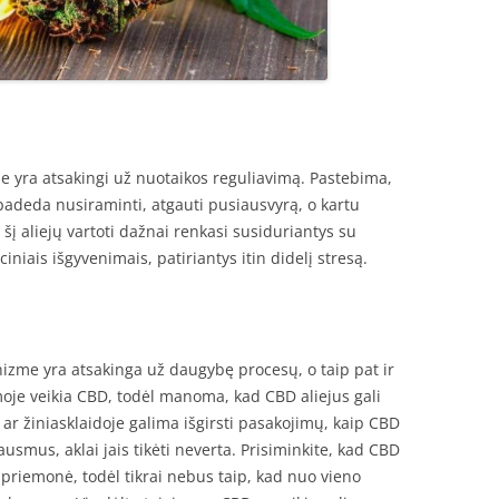
ie yra atsakingi už nuotaikos reguliavimą. Pastebima,
padeda nusiraminti, atgauti pusiausvyrą, o kartu
 šį aliejų vartoti dažnai renkasi susiduriantys su
niais išgyvenimais, patiriantys itin didelį stresą.
me yra atsakinga už daugybę procesų, o taip pat ir
moje veikia CBD, todėl manoma, kad CBD aliejus gali
 ar žiniasklaidoje galima išgirsti pasakojimų, kaip CBD
kausmus, aklai jais tikėti neverta. Prisiminkite, kad CBD
li priemonė, todėl tikrai nebus taip, kad nuo vieno