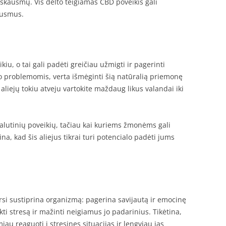
 skausmų. Vis dėlto teigiamas CBD poveikis gali
kausmus.
u, o tai gali padėti greičiau užmigti ir pagerinti
o problemomis, verta išmėginti šią natūralią priemonę
liejų tokiu atveju vartokite maždaug likus valandai iki
šalutinių poveikių, tačiau kai kuriems žmonėms gali
ina, kad šis aliejus tikrai turi potencialo padėti jums
arsi sustiprina organizmą: pagerina savijautą ir emocinę
kti stresą ir mažinti neigiamus jo padarinius. Tikėtina,
au reaguoti į stresines situacijas ir lengviau jas