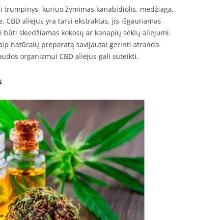
ai trumpinys, kuriuo žymimas kanabidiolis, medžiaga,
 CBD aliejus yra tarsi ekstraktas, jis išgaunamas
li būti skiedžiamas kokosų ar kanapių sėklų aliejumi.
aip natūralų preparatą savijautai gerinti atranda
audos organizmui CBD aliejus gali suteikti.
s