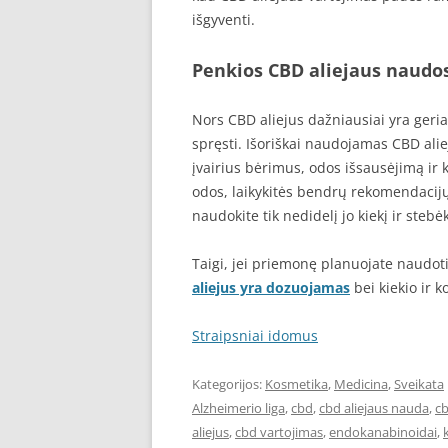
išgyventi.
Penkios CBD aliejaus naudo
Nors CBD aliejus dažniausiai yra geri
spręsti. Išoriškai naudojamas CBD aliej
įvairius bėrimus, odos išsausėjimą ir k
odos, laikykitės bendrų rekomendacijų:
naudokite tik nedidelį jo kiekį ir stebė
Taigi, jei priemonę planuojate naudot
aliejus yra dozuojamas
bei kiekio ir 
Straipsniai idomus
Kategorijos:
Kosmetika
,
Medicina
,
Sveikata
Alzheimerio liga
,
cbd
,
cbd aliejaus nauda
,
cb
aliejus
,
cbd vartojimas
,
endokanabinoidai
,