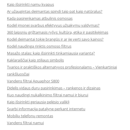
Kaip išsirinkti namų kvapus
Ar užaugintas deimantas spindi taip pat kaip natūralus?
Kada pasirenkamas atbulinis osmosas
Kodėl įmonei svarbus efektyvus užsakymų valdymas?
360 laipsnių grįžtamasis ryšys: kultūra, etika ir pasitikėjimas
Kodėl deimantai tokie brangūs ir ar jie verti savo kainos?
Kodėl naudinga rinktis osmoso filtrus
Masažo stalas: kaip išsirinkti tinkamiausią variantą?
Kaklaraiščiai kaip stiliaus simbolis
Tvarios ir praktiškos alternatyvos profesionalams – Vienkartiniai
rankšluosčiai
Vandens filtrai Aquaphor S800
Didelis vidaus durų pasirinkimas – rankenos ir dizainas
Kuo naudingi nukalkinimo filtrai namui ir biurui
Kaip išsirinkti geriausią pelėsio valiklį
Svarbi informacija patalyne perkant internetu
Mobilių telefonų remontas
Vandens filtrai namui