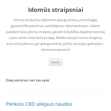
Pereiti
prie
Idomūs straipsniai
turinio
Įdomių straipsnių talpinimas apie gyvenimą, psichologiją,
gyvenimiški patarimai, pastebėjimai, rekomendacijos. Galime
patalpinti Jūsų įdomų straipsnį, gausite kokybišką atgalinę nuorodą
į savo verslo internetinį puslapį. Belieka atsiųsti mums straipsnį,
kuris būtų įdomus, gal apie gyvenimą, patirtį, emocijas, galimybes –
Idomusstraipsniai.lt
Meniu
ŽYMŲ ARCHYVAI:
KAS YRA AKNE
Penkios CBD aliejaus naudos