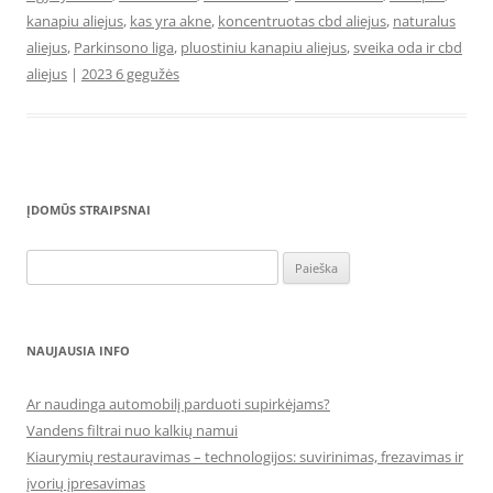
kanapiu aliejus
,
kas yra akne
,
koncentruotas cbd aliejus
,
naturalus
aliejus
,
Parkinsono liga
,
pluostiniu kanapiu aliejus
,
sveika oda ir cbd
aliejus
|
2023 6 gegužės
ĮDOMŪS STRAIPSNAI
Ieškoti:
NAUJAUSIA INFO
Ar naudinga automobilį parduoti supirkėjams?
Vandens filtrai nuo kalkių namui
Kiaurymių restauravimas – technologijos: suvirinimas, frezavimas ir
įvorių įpresavimas