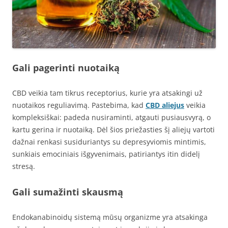
Gali pagerinti nuotaiką
CBD veikia tam tikrus receptorius, kurie yra atsakingi už
nuotaikos reguliavimą. Pastebima, kad
CBD aliejus
veikia
kompleksiškai: padeda nusiraminti, atgauti pusiausvyrą, o
kartu gerina ir nuotaiką. Dėl šios priežasties šį aliejų vartoti
dažnai renkasi susiduriantys su depresyviomis mintimis,
sunkiais emociniais išgyvenimais, patiriantys itin didelį
stresą.
Gali sumažinti skausmą
Endokanabinoidų sistemą mūsų organizme yra atsakinga