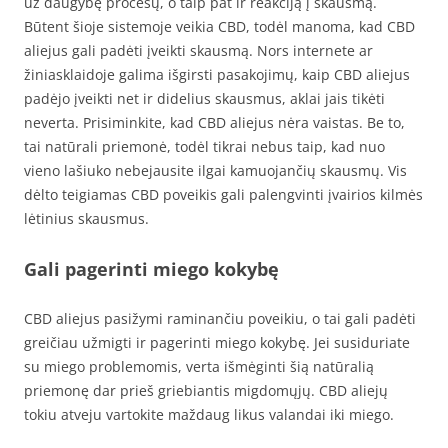
už daugybę procesų, o taip pat ir reakciją į skausmą.
Būtent šioje sistemoje veikia CBD, todėl manoma, kad CBD
aliejus gali padėti įveikti skausmą. Nors internete ar
žiniasklaidoje galima išgirsti pasakojimų, kaip CBD aliejus
padėjo įveikti net ir didelius skausmus, aklai jais tikėti
neverta. Prisiminkite, kad CBD aliejus nėra vaistas. Be to,
tai natūrali priemonė, todėl tikrai nebus taip, kad nuo
vieno lašiuko nebejausite ilgai kamuojančių skausmų. Vis
dėlto teigiamas CBD poveikis gali palengvinti įvairios kilmės
lėtinius skausmus.
Gali pagerinti miego kokybę
CBD aliejus pasižymi raminančiu poveikiu, o tai gali padėti
greičiau užmigti ir pagerinti miego kokybę. Jei susiduriate
su miego problemomis, verta išmėginti šią natūralią
priemonę dar prieš griebiantis migdomųjų. CBD aliejų
tokiu atveju vartokite maždaug likus valandai iki miego.