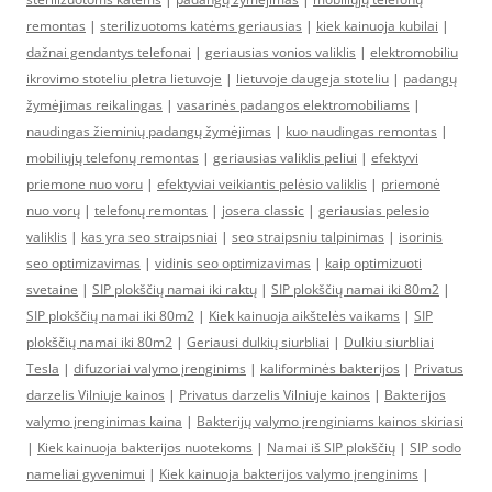
remontas
|
sterilizuotoms katėms geriausias
|
kiek kainuoja kubilai
|
dažnai gendantys telefonai
|
geriausias vonios valiklis
|
elektromobiliu
ikrovimo stoteliu pletra lietuvoje
|
lietuvoje daugeja stoteliu
|
padangų
žymėjimas reikalingas
|
vasarinės padangos elektromobiliams
|
naudingas žieminių padangų žymėjimas
|
kuo naudingas remontas
|
mobiliųjų telefonų remontas
|
geriausias valiklis peliui
|
efektyvi
priemone nuo voru
|
efektyviai veikiantis pelėsio valiklis
|
priemonė
nuo vorų
|
telefonų remontas
|
josera classic
|
geriausias pelesio
valiklis
|
kas yra seo straipsniai
|
seo straipsniu talpinimas
|
isorinis
seo optimizavimas
|
vidinis seo optimizavimas
|
kaip optimizuoti
svetaine
|
SIP plokščių namai iki raktų
|
SIP plokščių namai iki 80m2
|
SIP plokščių namai iki 80m2
|
Kiek kainuoja aikštelės vaikams
|
SIP
plokščių namai iki 80m2
|
Geriausi dulkių siurbliai
|
Dulkiu siurbliai
Tesla
|
difuzoriai valymo įrenginims
|
kaliforminės bakterijos
|
Privatus
darzelis Vilniuje kainos
|
Privatus darzelis Vilniuje kainos
|
Bakterijos
valymo įrenginimas kaina
|
Bakterijų valymo įrenginiams kainos skiriasi
|
Kiek kainuoja bakterijos nuotekoms
|
Namai iš SIP plokščių
|
SIP sodo
nameliai gyvenimui
|
Kiek kainuoja bakterijos valymo įrenginims
|