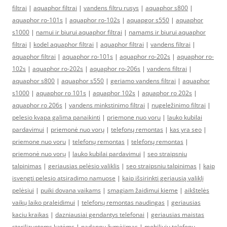
filtrai
|
aquaphor filtrai
|
vandens filtru rusys
|
aquaphor s800
|
aquaphor ro-101s
|
aquaphor ro-102s
|
aquapgor s550
|
aquaphor
s1000
|
namui ir biurui aquaphor filtrai
|
namams ir biurui aquaphor
filtrai
|
kodel aquaphor filtrai
|
aquaphor filtrai
|
vandens filtrai
|
aquaphor filtrai
|
aquaphor ro-101s
|
aquaphor ro-202s
|
aquaphor ro-
102s
|
aquaphor ro-202s
|
aquaphor ro-206s
|
vandens filtrai
|
aquaphor s800
|
aquaphor s550
|
geriamo vandens filtrai
|
aquaphor
s1000
|
aquaphor ro 101s
|
aquaphor 102s
|
aquaphor ro 202s
|
aquaphor ro 206s
|
vandens minkstinimo filtrai
|
nugeležinimo filtrai
|
pelesio kvapa galima panaikinti
|
priemone nuo voru
|
lauko kubilai
pardavimui
|
priemonė nuo vorų
|
telefonų remontas
|
kas yra seo
|
priemone nuo voru
|
telefonų remontas
|
telefonų remontas
|
priemonė nuo vorų
|
lauko kubilai pardavimui
|
seo straipsniu
talpinimas
|
geriausias pelėsio valiklis
|
seo straipsniu talpinimas
|
kaip
isvengti pelesio atsiradimo namuose
|
kaip išsirinkti geriausią valiklį
pelėsiui
|
puiki dovana vaikams
|
smagiam žaidimui kieme
|
aikštelės
vaikų laiko praleidimui
|
telefonų remontas naudingas
|
geriausias
kaciu kraikas
|
dazniausiai gendantys telefonai
|
geriausias maistas
sterilizuotoms katėms
|
padangų žymėjimas
|
mobiliųjų telefonų