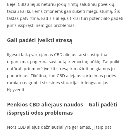
Beje, CBD aliejus neturiu jokių rimtų šalutinių poveikių,
tačiau kai kuriems žmonėms gali sukelti mieguistumą. Šis
faktas patvirtina, kad šis aliejus tikrai turi potencialo padėti
jums išspręsti nemigos problemas.
Gali padėti įveikti stresą
Ilgesnį laiką vartojamas CBD aliejus tarsi sustiprina
organizmą: pagerina savijautą ir emocinę būklę. Tai puiki
natūrali priemonė įveikti stresą ir mažinti neigiamus jo
padarinius. Tikėtina, kad CBD aliejaus vartojimas padės
ramiau reaguoti į stresines situacijas ir lengviau jas
išgyventi.
Penkios CBD aliejaus naudos –
Gali padėti
išspręsti odos problemas
Nors CBD aliejus dažniausiai yra geriamas, jį taip pat