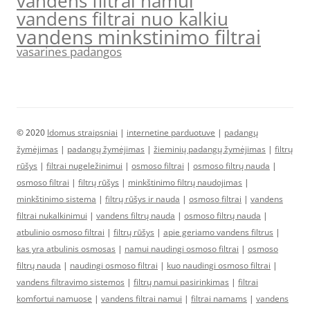
vandens filtrai namui
vandens filtrai nuo kalkiu
vandens minkstinimo filtrai
vasarines padangos
© 2020
Idomus straipsniai
|
internetine parduotuve
|
padangų
žymėjimas
|
padangų žymėjimas
|
žieminių padangų žymėjimas
|
filtrų
rūšys
|
filtrai nugeležinimui
|
osmoso filtrai
|
osmoso filtrų nauda
|
osmoso filtrai
|
filtrų rūšys
|
minkštinimo filtrų naudojimas
|
minkštinimo sistema
|
filtrų rūšys ir nauda
|
osmoso filtrai
|
vandens
filtrai nukalkinimui
|
vandens filtrų nauda
|
osmoso filtrų nauda
|
atbulinio osmoso filtrai
|
filtrų rūšys
|
apie geriamo vandens filtrus
|
kas yra atbulinis osmosas
|
namui naudingi osmoso filtrai
|
osmoso
filtrų nauda
|
naudingi osmoso filtrai
|
kuo naudingi osmoso filtrai
|
vandens filtravimo sistemos
|
filtrų namui pasirinkimas
|
filtrai
komfortui namuose
|
vandens filtrai namui
|
filtrai namams
|
vandens