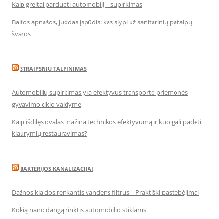
Kaip greitai parduoti automobilį – supirkimas
Baltos apnašos, juodas įspūdis: kas slypi už sanitarinių patalpų
švaros
STRAIPSNIU TALPINIMAS
Automobilių supirkimas yra efektyvus transporto priemonės
gyvavimo ciklo valdyme
Kaip išdilęs ovalas mažina technikos efektyvumą ir kuo gali padėti
kiaurymių restauravimas?
BAKTERIJOS KANALIZACIJAI
Dažnos klaidos renkantis vandens filtrus – Praktiški pastebėjimai
Kokią nano dangą rinktis automobilio stiklams