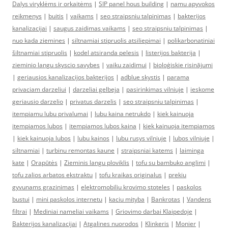
Dalys viryklėms ir orkaitėms
|
SIP panel hous building
|
namu apyvokos
reikmenys
|
buitis
|
vaikams
|
seo straipsniu talpinimas
|
bakterijos
kanalizacijai
|
saugus zaidimas vaikams
|
seo straipsniu talpinimas
|
nuo kada ziemines
|
siltnamiai stipruolis atsiliepimai
|
polikarbonatiniai
šiltnamiai stipruolis
|
kodel atsiranda pelesis
|
listerijos bakterija
|
zieminio langu skyscio savybes
|
vaiku zaidimui
|
bioloģiskie risinājumi
|
geriausios kanalizacijos bakterijos
|
adblue skystis
|
parama
privaciam darzeliui
|
darzeliai gelbeja
|
pasirinkimas vilniuje
|
ieskome
geriausio darzelio
|
privatus darzelis
|
seo straipsniu talpinimas
|
itempiamu lubu privalumai
|
lubu kaina netrukdo
|
kiek kainuoja
itempiamos lubos
|
itempiamos lubos kaina
|
kiek kainuoja itempiamos
|
kiek kainuoja lubos
|
lubu kainos
|
lubu rusys vilniuje
|
lubos vilniuje
|
siltnamiai
|
turbinu remontas kaune
|
straipsniai katems
|
laiminga
kate
|
Orapūtės
|
Zieminis langu ploviklis
|
tofu su bambuko anglimi
|
tofu zalios arbatos ekstraktu
|
tofu kraikas originalus
|
prekiu
gyvunams grazinimas
|
elektromobiliu krovimo stoteles
|
paskolos
bustui
|
mini paskolos internetu
|
kaciu mityba
|
Bankrotas
|
Vandens
filtrai
|
Mediniai nameliai vaikams
|
Griovimo darbai Klaipedoje
|
Bakterijos kanalizacijai
|
Atgalines nuorodos
|
Klinkeris
|
Monier
|