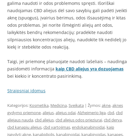
galima naudoti ir odos problemoms spręsti. Išoriškai
naudojamas CBD aliejus dėl savo savybių gali padėti įveikti
aknę (spuogus), įvairius bėrimus, odos išsausėjimą ir kitas
odos problemas. Jei norite išmėginti aliejų ant odos,
laikykitės bendrų rekomendacijų: pradėkite naudoti
silpniausios koncentracijos aliejų, naudokite tik nedidelį jo
kiekį ir stebėkite odos reakciją.
Taigi, jei priemonę planuojate naudoti lašeliais – naudinga
pasidomėti informacija
kaip CBD aliejus yra dozuojamas
bei kiekio ir koncentrato pasirinkimą.
Straipsniai idomus
Kategorijos:
Kosmetika
,
Medicina
,
Sveikata
| Žymos:
akne
,
aknes
gydymo priemone
,
aliejus
,
aliejus odai
,
Alzheimerio liga
,
cbd
,
cbd
aliejaus nauda
,
cbd aliejus
,
cbd aliejus odos prieziurai
,
cbd derva
,
cbd kanapiu aliejus
,
cbd vartojimas
,
endokanabinoidai
,
kaip
isgydyti akne
,
kanabidiolis
,
kanabinoidai
,
kanabinoidas
,
kanapes
,