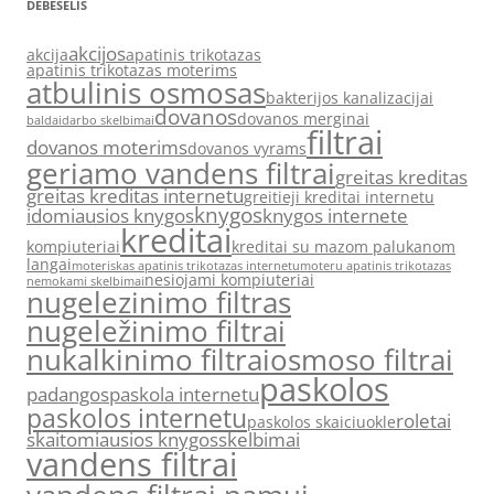
DEBESĖLIS
akcijos
akcija
apatinis trikotazas
apatinis trikotazas moterims
atbulinis osmosas
bakterijos kanalizacijai
dovanos
dovanos merginai
baldai
darbo skelbimai
filtrai
dovanos moterims
dovanos vyrams
geriamo vandens filtrai
greitas kreditas
greitas kreditas internetu
greitieji kreditai internetu
knygos
idomiausios knygos
knygos internete
kreditai
kompiuteriai
kreditai su mazom palukanom
langai
moteriskas apatinis trikotazas internetu
moteru apatinis trikotazas
nesiojami kompiuteriai
nemokami skelbimai
nugelezinimo filtras
nugeležinimo filtrai
nukalkinimo filtrai
osmoso filtrai
paskolos
padangos
paskola internetu
paskolos internetu
roletai
paskolos skaiciuokle
skaitomiausios knygos
skelbimai
vandens filtrai