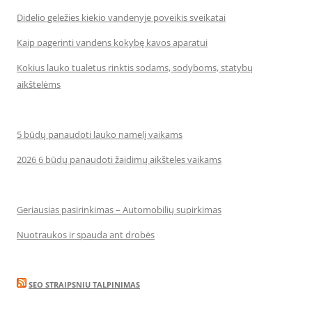
Didelio geležies kiekio vandenyje poveikis sveikatai
Kaip pagerinti vandens kokybę kavos aparatui
Kokius lauko tualetus rinktis sodams, sodyboms, statybų
aikštelėms
5 būdų panaudoti lauko namelį vaikams
2026 6 būdų panaudoti žaidimų aikšteles vaikams
Geriausias pasirinkimas – Automobilių supirkimas
Nuotraukos ir spauda ant drobės
SEO STRAIPSNIU TALPINIMAS