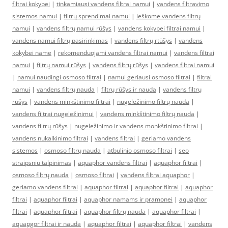
filtrai kokybei
|
tinkamiausi vandens filtrai namui
|
vandens filtravimo
sistemos namui
|
filtrų sprendimai namui
|
ieškome vandens filtrų
namui
|
vandens filtrų namui rūšys
|
vandens kokybei filtrai namui
|
vandens namui filtrų pasirinkimas
|
vandens filtrų rtūšys
|
vandens
kokybei name
|
rekomenduojami vandens filtrai namui
|
vandens filtrai
namui
|
filtrų namui rūšys
|
vandens filtrų rūšys
|
vandens filtrai namui
|
namui naudingi osmoso filtrai
|
namui geriausi osmoso filtrai
|
filtrai
namui
|
vandens filtrų nauda
|
filtrų rūšys ir nauda
|
vandens filtrų
rūšys
|
vandens minkštinimo filtrai
|
nugeležinimo filtrų nauda
|
vandens filtrai nugeležinimui
|
vandens minkštinimo filtrų nauda
|
vandens filtrų rūšys
|
nugeležinimo ir vandens monkštinimo filtrai
|
vandens nukalkinimo filtrai
|
vandens filtrai
|
geriamo vandens
sistemos
|
osmoso filtrų nauda
|
atbulinio osmoso filtrai
|
seo
straipsniu talpinimas
|
aquaphor vandens filtrai
|
aquaphor filtrai
|
osmoso filtrų nauda
|
osmoso filtrai
|
vandens filtrai aquaphor
|
geriamo vandens filtrai
|
aquaphor filtrai
|
aquaphor filtrai
|
aquaphor
filtrai
|
aquaphor filtrai
|
aquaphor namams ir pramonei
|
aquaphor
filtrai
|
aquaphor filtrai
|
aquaphor filtrų nauda
|
aquaphor filtrai
|
aquapgor filtrai ir nauda
|
aquaphor filtrai
|
aquaphor filtrai
|
vandens