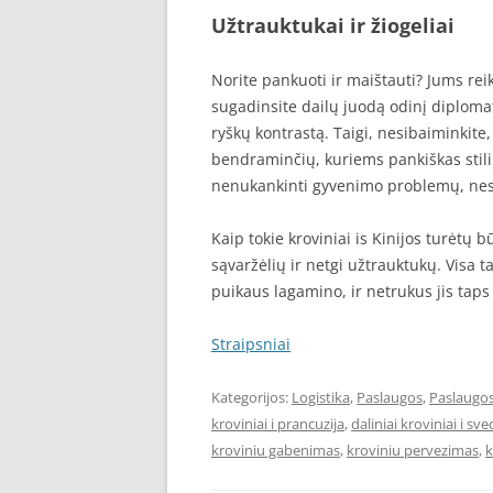
Užtrauktukai ir žiogeliai
Norite pankuoti ir maištauti? Jums reika
sugadinsite dailų juodą odinį diplomatą.
ryškų kontrastą. Taigi, nesibaiminkite,
bendraminčių, kuriems pankiškas stilius
nenukankinti gyvenimo problemų, nes j
Kaip tokie kroviniai is Kinijos turėtų 
sąvaržėlių ir netgi užtrauktukų. Visa t
puikaus lagamino, ir netrukus jis tap
Straipsniai
Kategorijos:
Logistika
,
Paslaugos
,
Paslaugo
kroviniai i prancuzija
,
daliniai kroviniai i sve
kroviniu gabenimas
,
kroviniu pervezimas
,
k