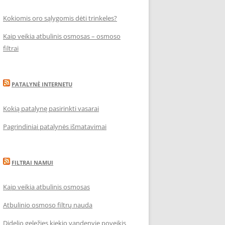
Kokiomis oro sąlygomis dėti trinkeles?
Kaip veikia atbulinis osmosas – osmoso
filtrai
PATALYNĖ INTERNETU
Kokią patalynę pasirinkti vasarai
Pagrindiniai patalynės išmatavimai
FILTRAI NAMUI
Kaip veikia atbulinis osmosas
Atbulinio osmoso filtrų nauda
Didelio geležies kiekio vandenyje poveikis