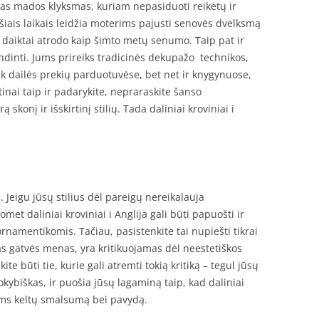
as mados klyksmas, kuriam nepasiduoti reikėtų ir
 šiais laikais leidžia moterims pajusti senovės dvelksmą
ji daiktai atrodo kaip šimto metų senumo. Taip pat ir
sendinti. Jums prireiks tradicinės dekupažo technikos,
e tik dailės prekių parduotuvėse, bet net ir knygynuose,
inai taip ir padarykite, nepraraskite šanso
konį ir išskirtinį stilių. Tada daliniai kroviniai i
i. Jeigu jūsų stilius dėl pareigų nereikalauja
omet daliniai kroviniai i Anglija gali būti papuošti ir
 ornamentikomis. Tačiau, pasistenkite tai nupiešti tikrai
mas gatvės menas, yra kritikuojamas dėl neestetiškos
e būti tie, kurie gali atremti tokią kritiką – tegul jūsų
okybiškas, ir puošia jūsų lagaminą taip, kad daliniai
iems keltų smalsumą bei pavydą.