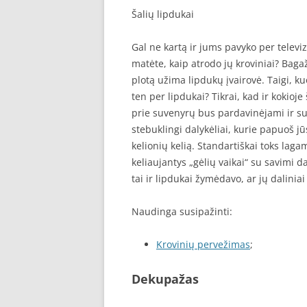
Šalių lipdukai
Gal ne kartą ir jums pavyko per televi
matėte, kaip atrodo jų kroviniai? Bagaž
plotą užima lipdukų įvairovė. Taigi, ku
ten per lipdukai? Tikrai, kad ir kokioje
prie suvenyrų bus pardavinėjami ir suven
stebuklingi dalykėliai, kurie papuoš jū
kelionių kelią. Standartiškai toks lagam
keliaujantys „gėlių vaikai“ su savimi 
tai ir lipdukai žymėdavo, ar jų daliniai
Naudinga susipažinti:
Krovinių pervežimas
;
Dekupažas