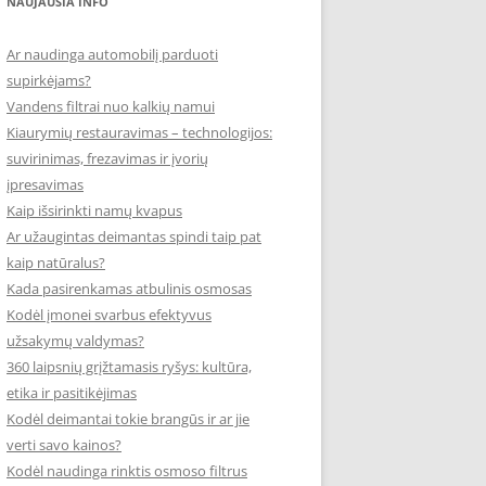
NAUJAUSIA INFO
Ar naudinga automobilį parduoti
supirkėjams?
Vandens filtrai nuo kalkių namui
Kiaurymių restauravimas – technologijos:
suvirinimas, frezavimas ir įvorių
įpresavimas
Kaip išsirinkti namų kvapus
Ar užaugintas deimantas spindi taip pat
kaip natūralus?
Kada pasirenkamas atbulinis osmosas
Kodėl įmonei svarbus efektyvus
užsakymų valdymas?
360 laipsnių grįžtamasis ryšys: kultūra,
etika ir pasitikėjimas
Kodėl deimantai tokie brangūs ir ar jie
verti savo kainos?
Kodėl naudinga rinktis osmoso filtrus