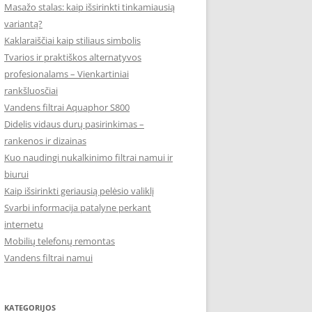
Masažo stalas: kaip išsirinkti tinkamiausią
variantą?
Kaklaraiščiai kaip stiliaus simbolis
Tvarios ir praktiškos alternatyvos
profesionalams – Vienkartiniai
rankšluosčiai
Vandens filtrai Aquaphor S800
Didelis vidaus durų pasirinkimas –
rankenos ir dizainas
Kuo naudingi nukalkinimo filtrai namui ir
biurui
Kaip išsirinkti geriausią pelėsio valiklį
Svarbi informacija patalyne perkant
internetu
Mobilių telefonų remontas
Vandens filtrai namui
KATEGORIJOS