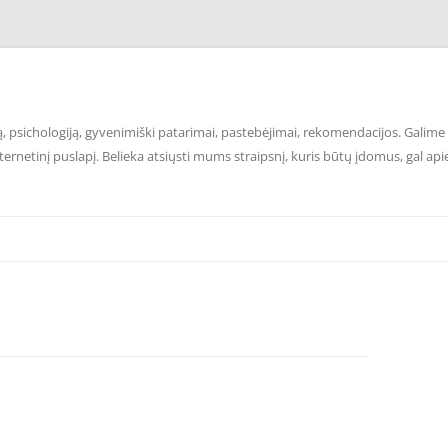
 psichologiją, gyvenimiški patarimai, pastebėjimai, rekomendacijos. Galime p
ernetinį puslapį. Belieka atsiųsti mums straipsnį, kuris būtų įdomus, gal api