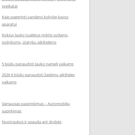
sveikatai
Kaip pagerinti vandens kokybę kavos
aparatui
Kokius lauko tualetus rinktis sodams,
sodyboms, statybų aikštelėms
5 būdų panaudoti lauko namelį vaikams
2026 6 būdų panaudoti žaidimų aikšteles
vaikams
Geriausias pasirinkimas – Automobilių
supirkimas
Nuotraukos ir spauda ant drobės