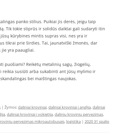
lingas panko stilius. Puikiai jis derės, jeigu taip
 Tik tokie stiprūs ir solidūs daiktai gali sudaryti itin
 jūsų kūrybines mintis supras visi, nes yra ir
 tikrai prie širdies. Tai, jaunatviški žmonės, dar
ie yra paaugliai.
būti puošiami? Reikėtų metalinių sagų, žiogelių,
ai reikia susiūti arba sukabinti ant jūsų mylimo ir
s skandalingas bei maištingas naujokas.
s
| Žymos:
daliniai kroviniai
,
daliniai kroviniai i anglija
,
daliniai
dija
,
daliniai kroviniai i vokietija
,
daliniu kroviniu pervezimas
,
roviniu pervezimas mikroautobusais
,
logistika
|
2020 31 spalio