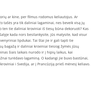
zorių ar kine, per filmus rodomus keliautojus. Ar
o tašės yra tik daliniai lagaminai, nes beveik visą jų
o ten tie daliniai kroviniai iš tiesų būna dekoruoti? Kas
 šalyje kada nors besilankysite, jūs matysite, kad visur
yriniai lipdukai. Tai štai jie ir gali tapti tie
sų bagažą ir daliniai kroviniai tiesiog žymės jūsų
inas šiais laikais nurodo ir į hipių laikus, kai
dažnai turėdavo lagaminą. O kadangi jie buvo bastūnai,
 kroviniai i Svedija, ar į Prancūziją prieš mėnesį keliavo.