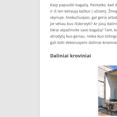
Kaip papuošti bagažą. Pasitaiko, kad dal
ir iš ten keliauja kažkur į užsienį. Žmo
skyriuje, šnekučiuojasi, gal geria arba
jie vėliau bus išskirstyti? Ar jūsų dalin
tikrai atpažinsite savo bagažą? Tam, 
atrodytų kuo geriau, reikia kuo stilingi
gali būti dekoruojami daliniai kroviniai
Daliniai kroviniai