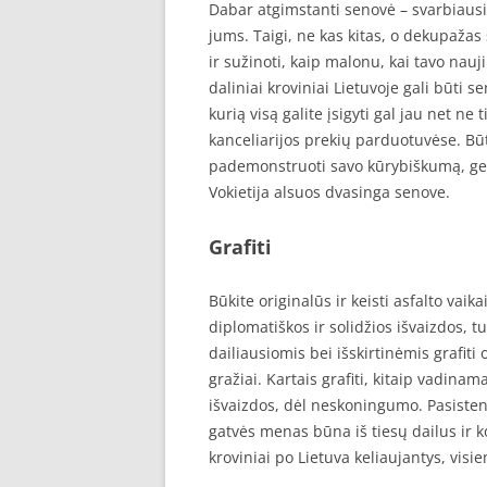
Dabar atgimstanti senovė – svarbiausi
jums. Taigi, ne kas kitas, o dekupažas
ir sužinoti, kaip malonu, kai tavo nau
daliniai kroviniai Lietuvoje gali būti 
kurią visą galite įsigyti gal jau net n
kanceliarijos prekių parduotuvėse. Būt
pademonstruoti savo kūrybiškumą, gerą s
Vokietija alsuos dvasinga senove.
Grafiti
Būkite originalūs ir keisti asfalto vaika
diplomatiškos ir solidžios išvaizdos, tu
dailiausiomis bei išskirtinėmis grafiti
gražiai. Kartais grafiti, kitaip vadina
išvaizdos, dėl neskoningumo. Pasistenkit
gatvės menas būna iš tiesų dailus ir k
kroviniai po Lietuva keliaujantys, vis