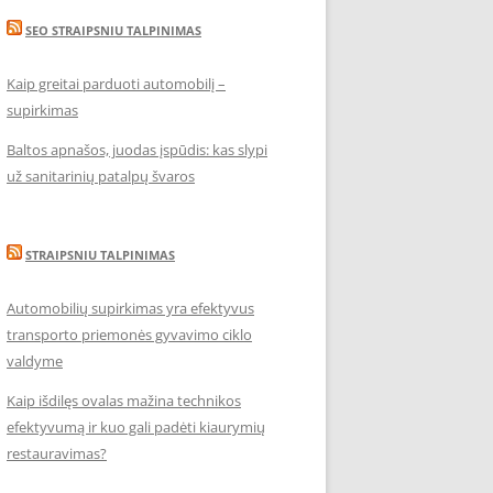
SEO STRAIPSNIU TALPINIMAS
Kaip greitai parduoti automobilį –
supirkimas
Baltos apnašos, juodas įspūdis: kas slypi
už sanitarinių patalpų švaros
STRAIPSNIU TALPINIMAS
Automobilių supirkimas yra efektyvus
transporto priemonės gyvavimo ciklo
valdyme
Kaip išdilęs ovalas mažina technikos
efektyvumą ir kuo gali padėti kiaurymių
restauravimas?