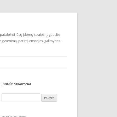
atalpinti Jūsų įdomų straipsnį, gausite
e gyvenimą, patirtį, emocijas, galimybes –
ĮDOMŪS STRAIPSNAI
Ieškoti: