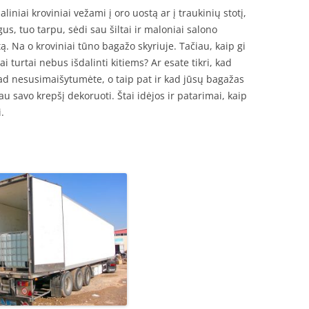
iniai kroviniai vežami į oro uostą ar į traukinių stotį,
gus, tuo tarpu, sėdi sau šiltai ir maloniai salono
tą. Na o kroviniai tūno bagažo skyriuje. Tačiau, kaip gi
iai turtai nebus išdalinti kitiems? Ar esate tikri, kad
kad nesusimaišytumėte, o taip pat ir kad jūsų bagažas
au savo krepšį dekoruoti. Štai idėjos ir patarimai, kaip
.