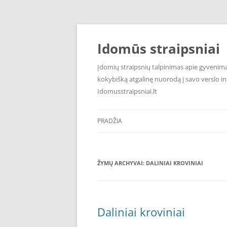
Pereiti
prie
turinio
Idomūs straipsniai
Įdomių straipsnių talpinimas apie gyvenimą,
kokybišką atgalinę nuorodą į savo verslo int
Idomusstraipsniai.lt
PRADŽIA
ŽYMŲ ARCHYVAI:
DALINIAI KROVINIAI
Daliniai kroviniai