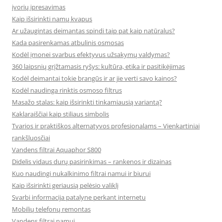
įvorių įpresavimas
Kaip išsirinkti namų kvapus
Ar užaugintas deimantas spindi taip pat kaip natūralus?
Kada pasirenkamas atbulinis osmosas
Kodėl įmonei svarbus efektyvus užsakymų valdymas?
360 laipsnių grįžtamasis ryšys: kultūra, etika ir pasitikėjimas
Kodėl deimantai tokie brangūs ir ar jie verti savo kainos?
Kodėl naudinga rinktis osmoso filtrus
Masažo stalas: kaip išsirinkti tinkamiausią variantą?
Kaklaraiščiai kaip stiliaus simbolis
Tvarios ir praktiškos alternatyvos profesionalams – Vienkartiniai
rankšluosčiai
Vandens filtrai Aquaphor S800
Didelis vidaus durų pasirinkimas – rankenos ir dizainas
Kuo naudingi nukalkinimo filtrai namui ir biurui
Kaip išsirinkti geriausią pelėsio valiklį
Svarbi informacija patalyne perkant internetu
Mobilių telefonų remontas
Vandens filtrai namui