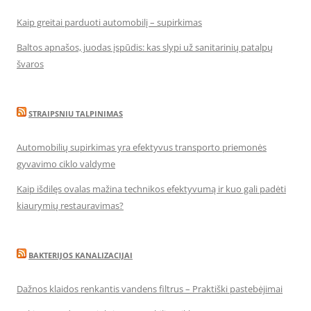
Kaip greitai parduoti automobilį – supirkimas
Baltos apnašos, juodas įspūdis: kas slypi už sanitarinių patalpų
švaros
STRAIPSNIU TALPINIMAS
Automobilių supirkimas yra efektyvus transporto priemonės
gyvavimo ciklo valdyme
Kaip išdilęs ovalas mažina technikos efektyvumą ir kuo gali padėti
kiaurymių restauravimas?
BAKTERIJOS KANALIZACIJAI
Dažnos klaidos renkantis vandens filtrus – Praktiški pastebėjimai