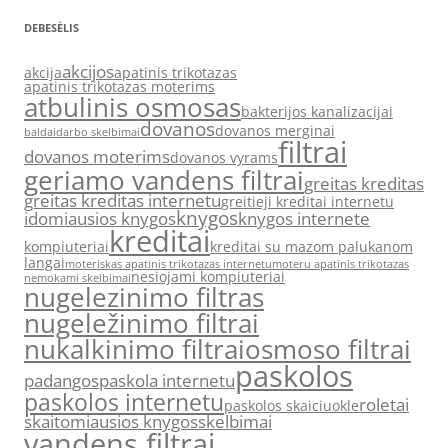
DEBESĖLIS
akcijos
akcija
apatinis trikotazas
apatinis trikotazas moterims
atbulinis osmosas
bakterijos kanalizacijai
dovanos
dovanos merginai
baldai
darbo skelbimai
filtrai
dovanos moterims
dovanos vyrams
geriamo vandens filtrai
greitas kreditas
greitas kreditas internetu
greitieji kreditai internetu
knygos
idomiausios knygos
knygos internete
kreditai
kompiuteriai
kreditai su mazom palukanom
langai
moteriskas apatinis trikotazas internetu
moteru apatinis trikotazas
nesiojami kompiuteriai
nemokami skelbimai
nugelezinimo filtras
nugeležinimo filtrai
nukalkinimo filtrai
osmoso filtrai
paskolos
padangos
paskola internetu
paskolos internetu
roletai
paskolos skaiciuokle
skaitomiausios knygos
skelbimai
vandens filtrai