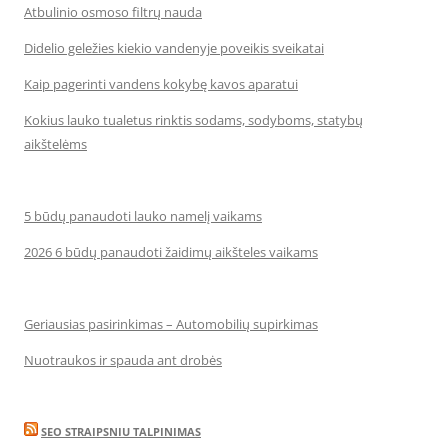
Atbulinio osmoso filtrų nauda
Didelio geležies kiekio vandenyje poveikis sveikatai
Kaip pagerinti vandens kokybę kavos aparatui
Kokius lauko tualetus rinktis sodams, sodyboms, statybų
aikštelėms
5 būdų panaudoti lauko namelį vaikams
2026 6 būdų panaudoti žaidimų aikšteles vaikams
Geriausias pasirinkimas – Automobilių supirkimas
Nuotraukos ir spauda ant drobės
SEO STRAIPSNIU TALPINIMAS