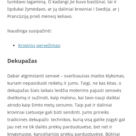
turėdavo lagaminą. O kadangi jie buvo bastūnai, tai ir
lipdukai žymėdavo, ar jų daliniai kroviniai i Svedija, ar į
Prancūziją prieš mėnesį keliavo.
Naudinga susipažinti:
Krovinių pervežimas
;
Dekupažas
Dabar atgimstanti senovė – svarbiausias mados klyksmas,
kuriam nepasiduoti reikėtų ir jums. Taigi, ne kas kitas, o
dekupažas šiais laikais leidžia moterims pajusti senovės
dvelksmą ir sužinoti, kaip malonu, kai tavo nauji daiktai
atrodo kaip šimto metų senumo. Taip pat ir daliniai
kroviniai Lietuvoje gali būti sendinti. Jums prireiks
tradicinės dekupažo technikos, kurią visą galite įsigyti gal
jau net ne tik dailės prekių parduotuvėse, bet net ir
knygynuose, kanceliarijos prekių parduotuvėse. Būtinai