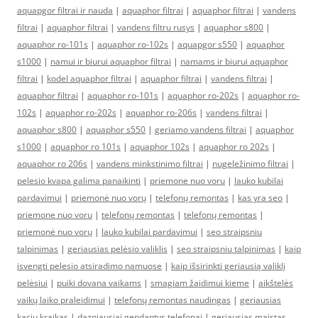
aquapgor filtrai ir nauda
|
aquaphor filtrai
|
aquaphor filtrai
|
vandens
filtrai
|
aquaphor filtrai
|
vandens filtru rusys
|
aquaphor s800
|
aquaphor ro-101s
|
aquaphor ro-102s
|
aquapgor s550
|
aquaphor
s1000
|
namui ir biurui aquaphor filtrai
|
namams ir biurui aquaphor
filtrai
|
kodel aquaphor filtrai
|
aquaphor filtrai
|
vandens filtrai
|
aquaphor filtrai
|
aquaphor ro-101s
|
aquaphor ro-202s
|
aquaphor ro-
102s
|
aquaphor ro-202s
|
aquaphor ro-206s
|
vandens filtrai
|
aquaphor s800
|
aquaphor s550
|
geriamo vandens filtrai
|
aquaphor
s1000
|
aquaphor ro 101s
|
aquaphor 102s
|
aquaphor ro 202s
|
aquaphor ro 206s
|
vandens minkstinimo filtrai
|
nugeležinimo filtrai
|
pelesio kvapa galima panaikinti
|
priemone nuo voru
|
lauko kubilai
pardavimui
|
priemonė nuo vorų
|
telefonų remontas
|
kas yra seo
|
priemone nuo voru
|
telefonų remontas
|
telefonų remontas
|
priemonė nuo vorų
|
lauko kubilai pardavimui
|
seo straipsniu
talpinimas
|
geriausias pelėsio valiklis
|
seo straipsniu talpinimas
|
kaip
isvengti pelesio atsiradimo namuose
|
kaip išsirinkti geriausią valiklį
pelėsiui
|
puiki dovana vaikams
|
smagiam žaidimui kieme
|
aikštelės
vaikų laiko praleidimui
|
telefonų remontas naudingas
|
geriausias
kaciu kraikas
|
dazniausiai gendantys telefonai
|
geriausias maistas