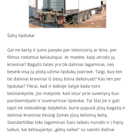
Šalių lipdukai
Gal ne kartą ir jums pavyko per televizorių ar kine, per
filmus rodomus keliautojus. Ar matėte, kaip atrodo jų
kroviniai? Bagažo tašės yra tik daliniai lagaminai, nes
beveik visą jų plotą užima lipdukų įvairovė. Taigi, kuo ten
tie daliniai kroviniai iš tiesų būna dekoruoti? Kas ten per
lipdukai? Tikrai, kad ir kokioje šalyje kada nors
besilankysite, jūs matysite, kad visur prie suvenyrų bus
pardavinėjami ir suvenyriniai lipdukai. Tai štai jie ir gali
tapti tie stebuklingi dalykėliai, kurie papuoš jūsų bagažą ir
daliniai kroviniai tiesiog žymės jūsų kelionių kelią.
Standartiškai toks lagaminas šiais laikais nurodo ir į hipių
laikus, kai keliaujantys „gėlių vaikai“ su savimi dažnai