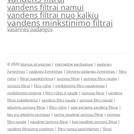
vandens filtrai namui
vandens filtrai nuo kalkiu
vandens minkstinimo filtrai
vasarines padangos
© 2020
Idomus straipsniai
|
internetine parduotuve
|
padangų
žymėjimas
|
padangų žymėjimas
|
žieminių padangų žymėjimas
|
filtrų
rūšys
|
filtrai nugeležinimui
|
osmoso filtrai
|
osmoso filtrų nauda
|
osmoso filtrai
|
filtrų rūšys
|
minkštinimo filtrų naudojimas
|
minkštinimo sistema
|
filtrų rūšys ir nauda
|
osmoso filtrai
|
vandens
filtrai nukalkinimui
|
vandens filtrų nauda
|
osmoso filtrų nauda
|
atbulinio osmoso filtrai
|
filtrų rūšys
|
apie geriamo vandens filtrus
|
kas yra atbulinis osmosas
|
namui naudingi osmoso filtrai
|
osmoso
filtrų nauda
|
naudingi osmoso filtrai
|
kuo naudingi osmoso filtrai
|
vandens filtravimo sistemos
|
filtrų namui pasirinkimas
|
filtrai