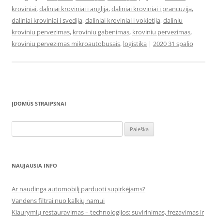
kroviniai
,
daliniai kroviniai i anglija
,
daliniai kroviniai i prancuzija
,
daliniai kroviniai i svedija
,
daliniai kroviniai i vokietija
,
daliniu
kroviniu pervezimas
,
kroviniu gabenimas
,
kroviniu pervezimas
,
kroviniu pervezimas mikroautobusais
,
logistika
|
2020 31 spalio
ĮDOMŪS STRAIPSNAI
Ieškoti:
NAUJAUSIA INFO
Ar naudinga automobilį parduoti supirkėjams?
Vandens filtrai nuo kalkių namui
Kiaurymių restauravimas – technologijos: suvirinimas, frezavimas ir