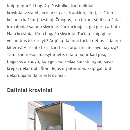
Kaip papuošti bagažą. Pasitaiko, kad daliniai
kroviniai vežami į oro uostą ar į traukinių stotį, ir iš ten
keliauja kažkur į užsienį. Žmogus, tuo tarpu, sėdi sau šiltai
ir maloniai salono skyriuje, šnekučiuojasi, gal geria arbatą.
Na o kroviniai tūno bagažo skyriuje. Tačiau, kaip gi jie
vėliau bus išskirstyti? Ar jūsų daliniai turtai nebus išdalinti
kitiems? Ar esate tikri, kad tikrai atpažinsite savo bagažą?
Tam, kad nesusimaišytumėte, o taip pat ir kad jūsų
bagažas atrodytų kuo geriau, reikia kuo stilingiau savo
krepšį dekoruoti. Štai idėjos ir patarimai, kaip gali būti
dekoruojami daliniai kroviniai.
Daliniai kroviniai