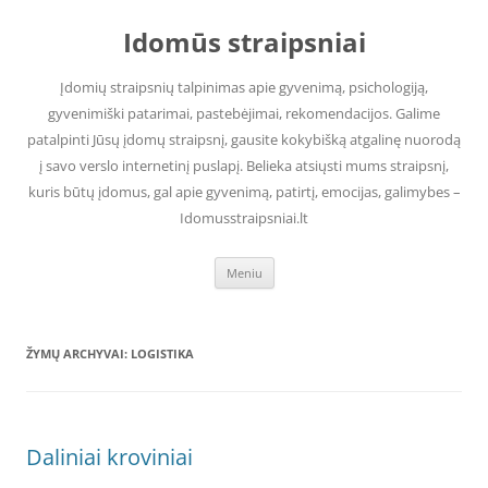
Pereiti
prie
Idomūs straipsniai
turinio
Įdomių straipsnių talpinimas apie gyvenimą, psichologiją,
gyvenimiški patarimai, pastebėjimai, rekomendacijos. Galime
patalpinti Jūsų įdomų straipsnį, gausite kokybišką atgalinę nuorodą
į savo verslo internetinį puslapį. Belieka atsiųsti mums straipsnį,
kuris būtų įdomus, gal apie gyvenimą, patirtį, emocijas, galimybes –
Idomusstraipsniai.lt
Meniu
ŽYMŲ ARCHYVAI:
LOGISTIKA
Daliniai kroviniai