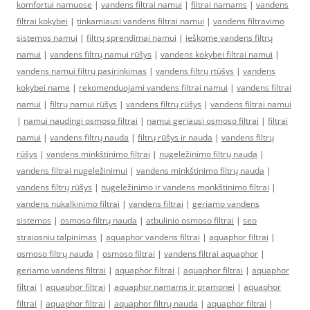
komfortui namuose
|
vandens filtrai namui
|
filtrai namams
|
vandens
filtrai kokybei
|
tinkamiausi vandens filtrai namui
|
vandens filtravimo
sistemos namui
|
filtrų sprendimai namui
|
ieškome vandens filtrų
namui
|
vandens filtrų namui rūšys
|
vandens kokybei filtrai namui
|
vandens namui filtrų pasirinkimas
|
vandens filtrų rtūšys
|
vandens
kokybei name
|
rekomenduojami vandens filtrai namui
|
vandens filtrai
namui
|
filtrų namui rūšys
|
vandens filtrų rūšys
|
vandens filtrai namui
|
namui naudingi osmoso filtrai
|
namui geriausi osmoso filtrai
|
filtrai
namui
|
vandens filtrų nauda
|
filtrų rūšys ir nauda
|
vandens filtrų
rūšys
|
vandens minkštinimo filtrai
|
nugeležinimo filtrų nauda
|
vandens filtrai nugeležinimui
|
vandens minkštinimo filtrų nauda
|
vandens filtrų rūšys
|
nugeležinimo ir vandens monkštinimo filtrai
|
vandens nukalkinimo filtrai
|
vandens filtrai
|
geriamo vandens
sistemos
|
osmoso filtrų nauda
|
atbulinio osmoso filtrai
|
seo
straipsniu talpinimas
|
aquaphor vandens filtrai
|
aquaphor filtrai
|
osmoso filtrų nauda
|
osmoso filtrai
|
vandens filtrai aquaphor
|
geriamo vandens filtrai
|
aquaphor filtrai
|
aquaphor filtrai
|
aquaphor
filtrai
|
aquaphor filtrai
|
aquaphor namams ir pramonei
|
aquaphor
filtrai
|
aquaphor filtrai
|
aquaphor filtrų nauda
|
aquaphor filtrai
|