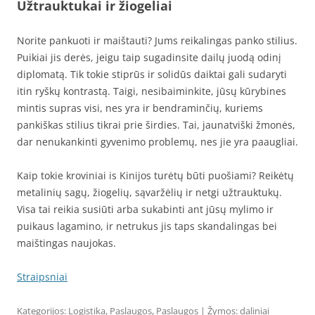
Užtrauktukai ir žiogeliai
Norite pankuoti ir maištauti? Jums reikalingas panko stilius.
Puikiai jis derės, jeigu taip sugadinsite dailų juodą odinį
diplomatą. Tik tokie stiprūs ir solidūs daiktai gali sudaryti
itin ryškų kontrastą. Taigi, nesibaiminkite, jūsų kūrybines
mintis supras visi, nes yra ir bendraminčių, kuriems
pankiškas stilius tikrai prie širdies. Tai, jaunatviški žmonės,
dar nenukankinti gyvenimo problemų, nes jie yra paaugliai.
Kaip tokie kroviniai is Kinijos turėtų būti puošiami? Reikėtų
metalinių sagų, žiogelių, sąvaržėlių ir netgi užtrauktukų.
Visa tai reikia susiūti arba sukabinti ant jūsų mylimo ir
puikaus lagamino, ir netrukus jis taps skandalingas bei
maištingas naujokas.
Straipsniai
Kategorijos:
Logistika
,
Paslaugos
,
Paslaugos
| Žymos:
daliniai