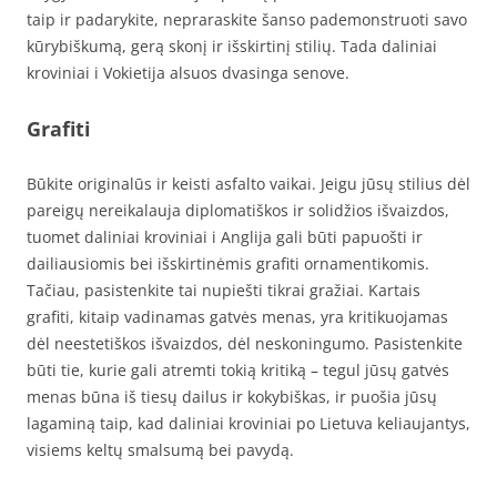
taip ir padarykite, nepraraskite šanso pademonstruoti savo
kūrybiškumą, gerą skonį ir išskirtinį stilių. Tada daliniai
kroviniai i Vokietija alsuos dvasinga senove.
Grafiti
Būkite originalūs ir keisti asfalto vaikai. Jeigu jūsų stilius dėl
pareigų nereikalauja diplomatiškos ir solidžios išvaizdos,
tuomet daliniai kroviniai i Anglija gali būti papuošti ir
dailiausiomis bei išskirtinėmis grafiti ornamentikomis.
Tačiau, pasistenkite tai nupiešti tikrai gražiai. Kartais
grafiti, kitaip vadinamas gatvės menas, yra kritikuojamas
dėl neestetiškos išvaizdos, dėl neskoningumo. Pasistenkite
būti tie, kurie gali atremti tokią kritiką – tegul jūsų gatvės
menas būna iš tiesų dailus ir kokybiškas, ir puošia jūsų
lagaminą taip, kad daliniai kroviniai po Lietuva keliaujantys,
visiems keltų smalsumą bei pavydą.