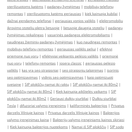
sterilizuotoms katėms
|
padangų žymėjimas
|
mobiliųjų telefonų
remontas
|
sterilizuotoms katėms geriausias
|
kiek kainuoja kubilai
|
dažnai gendantys telefonai
|
geriausias vonios valiklis
|
elektromobiliu
ikrovimo stoteliu pletra lietuvoje
|
lietuvoje daugeja stoteliu
|
padangų
žymėjimas reikalingas
|
vasarinės padangos elektromobiliams
|
naudingas žieminių padangų žymėjimas
|
kuo naudingas remontas
|
mobiliųjų telefonų remontas
|
geriausias valiklis peliui
|
efektyvi
priemone nuo voru
|
efektyviai veikiantis pelėsio valiklis
|
priemonė
nuo vorų
|
telefonų remontas
|
josera classic
|
geriausias pelesio
valiklis
|
kas yra seo straipsniai
|
seo straipsniu talpinimas
|
isorinis
seo optimizavimas
|
vidinis seo optimizavimas
|
kaip optimizuoti
svetaine
|
SIP plokščių namai iki raktų
|
SIP plokščių namai iki 80m2
|
SIP plokščių namai iki 80m2
|
Kiek kainuoja aikštelės vaikams
|
SIP
plokščių namai iki 80m2
|
Geriausi dulkių siurbliai
|
Dulkiu siurbliai
Tesla
|
difuzoriai valymo įrenginims
|
kaliforminės bakterijos
|
Privatus
darzelis Vilniuje kainos
|
Privatus darzelis Vilniuje kainos
|
Bakterijos
valymo įrenginimas kaina
|
Bakterijų valymo įrenginiams kainos skiriasi
|
Kiek kainuoja bakterijos nuotekoms
|
Namai iš SIP plokščių
|
SIP sodo