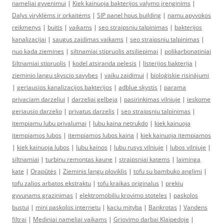
nameliai gyvenimui
|
Kiek kainuoja bakterijos valymo įrenginims
|
Dalys viryklėms ir orkaitėms
|
SIP panel hous building
|
namu apyvokos
reikmenys
|
buitis
|
vaikams
|
seo straipsniu talpinimas
|
bakterijos
kanalizacijai
|
saugus zaidimas vaikams
|
seo straipsniu talpinimas
|
nuo kada ziemines
|
siltnamiai stipruolis atsiliepimai
|
polikarbonatiniai
šiltnamiai stipruolis
|
kodel atsiranda pelesis
|
listerijos bakterija
|
zieminio langu skyscio savybes
|
vaiku zaidimui
|
bioloģiskie risinājumi
|
geriausios kanalizacijos bakterijos
|
adblue skystis
|
parama
privaciam darzeliui
|
darzeliai gelbeja
|
pasirinkimas vilniuje
|
ieskome
geriausio darzelio
|
privatus darzelis
|
seo straipsniu talpinimas
|
itempiamu lubu privalumai
|
lubu kaina netrukdo
|
kiek kainuoja
itempiamos lubos
|
itempiamos lubos kaina
|
kiek kainuoja itempiamos
|
kiek kainuoja lubos
|
lubu kainos
|
lubu rusys vilniuje
|
lubos vilniuje
|
siltnamiai
|
turbinu remontas kaune
|
straipsniai katems
|
laiminga
kate
|
Orapūtės
|
Zieminis langu ploviklis
|
tofu su bambuko anglimi
|
tofu zalios arbatos ekstraktu
|
tofu kraikas originalus
|
prekiu
gyvunams grazinimas
|
elektromobiliu krovimo stoteles
|
paskolos
bustui
|
mini paskolos internetu
|
kaciu mityba
|
Bankrotas
|
Vandens
filtrai
|
Mediniai nameliai vaikams
|
Griovimo darbai Klaipedoje
|