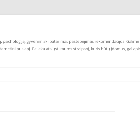
 psichologiją, gyvenimiški patarimai, pastebėjimai, rekomendacijos. Galime p
ernetinį puslapį. Belieka atsiųsti mums straipsnį, kuris būtų įdomus, gal api