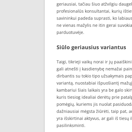
geriausiai, tačiau šiuo atžvilgiu daug
profesionalūs konsultantai, kurių išt
savininkui padeda suprasti, ko labiaus
ne vienas mažylis ne itin gerai suvokia, 
parduotuvėje.
Siūlo geriausius variantus
Taigi, tikrieji vaikų norai ir jų paaiš
gali atnešti į kasdienybę nemažai pain
dirbantis su tokio tipo užsakymais papr
variantą, nuostabiai išpuošiantį mažų
kambariui šiais laikais yra be galo skir
kuris tiesiog idealiai derėtų prie pat
pomėgių, kuriems jis nuolat pasiduoda.
dažniausiai mėgsta žiūrėti, taip pat, a
yra išskirtinai aktyvus, ar gali iš tiesų
pasilinksminti.