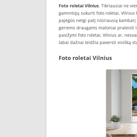
Foto roletai Vilnius
. Tikriausiai ne v
gamintojų sukurti foto roletai, Vilnius 
pajėgūs netgi patį niūriausią kambarį p
geriems draugams maloniai praleisti la
pasižymi foto roletai, Vilnius ar, nesva
labai dažnai leidžia paversti visišką 
Foto roletai Vilnius