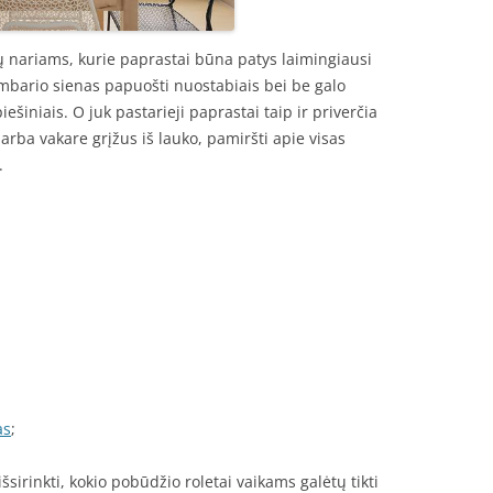
 nariams, kurie paprastai būna patys laimingiausi
mbario sienas papuošti nuostabiais bei be galo
šiniais. O juk pastarieji paprastai taip ir priverčia
arba vakare grįžus iš lauko, pamiršti apie visas
.
as
;
šsirinkti, kokio pobūdžio roletai vaikams galėtų tikti