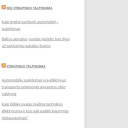
SEO STRAIPSNIU TALPINIMAS
Kaip greitai parduoti automobilį –
supirkimas
Baltos apnašos, juodas įspūdis: kas slypi
už sanitarinių patalpų švaros
STRAIPSNIU TALPINIMAS
Automobilių supirkimas yra efektyvus
transporto priemonės gyvavimo ciklo
valdyme
Kaip išdilęs ovalas mažina technikos
efektyvumą ir kuo gali padėti kiaurymių
restauravimas?