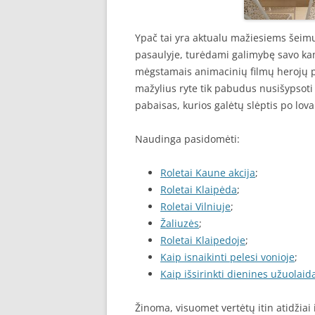
Ypač tai yra aktualu mažiesiems šeimų
pasaulyje, turėdami galimybę savo ka
mėgstamais animacinių filmų herojų pie
mažylius ryte tik pabudus nusišypsoti 
pabaisas, kurios galėtų slėptis po lova
Naudinga pasidomėti:
Roletai Kaune akcija
;
Roletai Klaipėda
;
Roletai Vilniuje
;
Žaliuzės
;
Roletai Klaipedoje
;
Kaip isnaikinti pelesi vonioje
;
Kaip išsirinkti dienines užuolaid
Žinoma, visuomet vertėtų itin atidžiai i