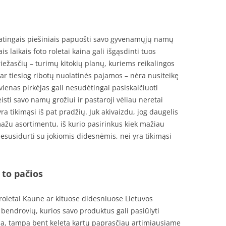
 ypatingais piešiniais papuošti savo gyvenamųjų namų
is laikais foto roletai kaina gali išgąsdinti tuos
riežasčių – turimų kitokių planų, kuriems reikalingos
 ar tiesiog ribotų nuolatinės pajamos – nėra nusiteikę
vienas pirkėjas gali nesudėtingai pasiskaičiuoti
eisti savo namų grožiui ir pastaroji vėliau neretai
 tikimąsi iš pat pradžių. Juk akivaizdu, jog daugelis
ažu asortimentu, iš kurio pasirinkus kiek mažiau
nesusidurti su jokiomis didesnėmis, nei yra tikimąsi
 to pačios
roletai Kaune ar kituose didesniuose Lietuvos
endrovių, kurios savo produktus gali pasiūlyti
alba, tampa bent keletą kartų paprasčiau artimiausiame