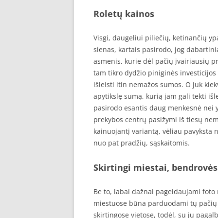
Roletų kainos
Visgi, daugeliui piliečių, ketinančių
sienas, kartais pasirodo, jog dabartinia
asmenis, kurie dėl pačių įvairiausių p
tam tikro dydžio piniginės investicijos
išleisti itin nemažos sumos. O juk kiek
apytikslę sumą, kurią jam gali tekti išl
pasirodo esantis daug menkesnė nei yra
prekybos centrų pasižymi iš tiesų nem
kainuojantį variantą, vėliau pavyksta 
nuo pat pradžių, sąskaitomis.
Skirtingi miestai, bendrovės
Be to, labai dažnai pageidaujami foto 
miestuose būna parduodami tų pačių b
skirtingose vietose, todėl, su jų pag