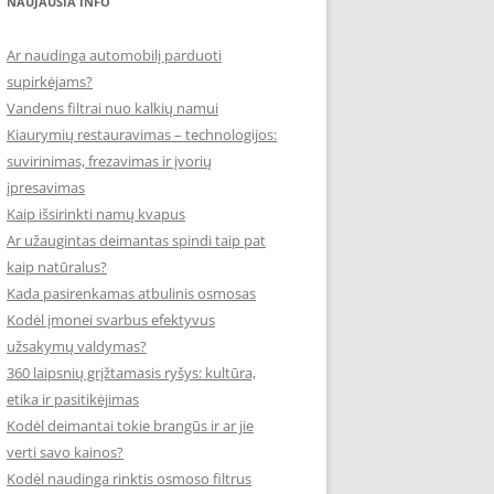
NAUJAUSIA INFO
Ar naudinga automobilį parduoti
supirkėjams?
Vandens filtrai nuo kalkių namui
Kiaurymių restauravimas – technologijos:
suvirinimas, frezavimas ir įvorių
įpresavimas
Kaip išsirinkti namų kvapus
Ar užaugintas deimantas spindi taip pat
kaip natūralus?
Kada pasirenkamas atbulinis osmosas
Kodėl įmonei svarbus efektyvus
užsakymų valdymas?
360 laipsnių grįžtamasis ryšys: kultūra,
etika ir pasitikėjimas
Kodėl deimantai tokie brangūs ir ar jie
verti savo kainos?
Kodėl naudinga rinktis osmoso filtrus