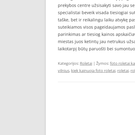
prekybos centre užsisakyti savo jau se
specialistai beveik visada tiesiogiai 
taške, bet ir reikalingu laiku atvykę 
suteikiamos visos pageidaujamos pasl
parinkimas ar tiesiog kainos apskaičiavi
miestas juos ketintų jau netrukus užsa
laikotarpį būtų paruošti bei sumontu
Kategorijos:
Roletai
| Žymos:
foto roletai k
vilnius
,
kiek kainuoja foto roletai
,
roletai
,
ro