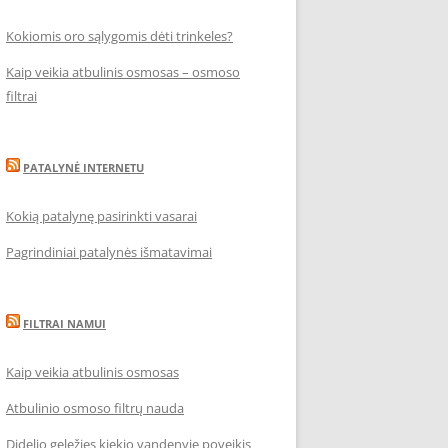
Kokiomis oro sąlygomis dėti trinkeles?
Kaip veikia atbulinis osmosas – osmoso
filtrai
PATALYNĖ INTERNETU
Kokią patalynę pasirinkti vasarai
Pagrindiniai patalynės išmatavimai
FILTRAI NAMUI
Kaip veikia atbulinis osmosas
Atbulinio osmoso filtrų nauda
Didelio geležies kiekio vandenyje poveikis