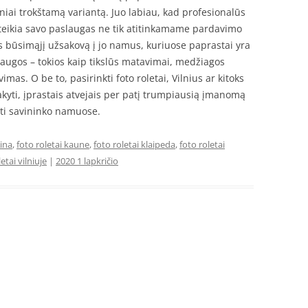
niai trokštamą variantą. Juo labiau, kad profesionalūs
suteikia savo paslaugas ne tik atitinkamame pardavimo
pas būsimąjį užsakovą į jo namus, kuriuose paprastai yra
augos – tokios kaip tikslūs matavimai, medžiagos
mas. O be to, pasirinkti foto roletai, Vilnius ar kitoks
kyti, įprastais atvejais per patį trumpiausią įmanomą
oti savininko namuose.
aina
,
foto roletai kaune
,
foto roletai klaipeda
,
foto roletai
letai vilniuje
|
2020 1 lapkričio