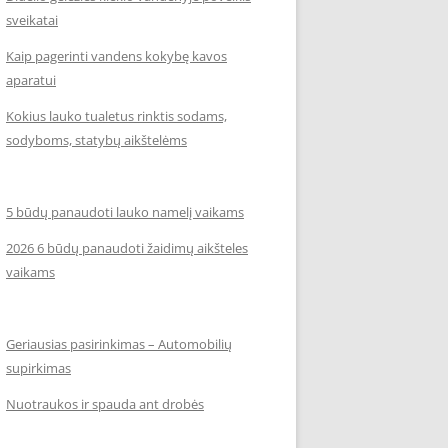
sveikatai
Kaip pagerinti vandens kokybę kavos
aparatui
Kokius lauko tualetus rinktis sodams,
sodyboms, statybų aikštelėms
5 būdų panaudoti lauko namelį vaikams
2026 6 būdų panaudoti žaidimų aikšteles
vaikams
Geriausias pasirinkimas – Automobilių
supirkimas
Nuotraukos ir spauda ant drobės