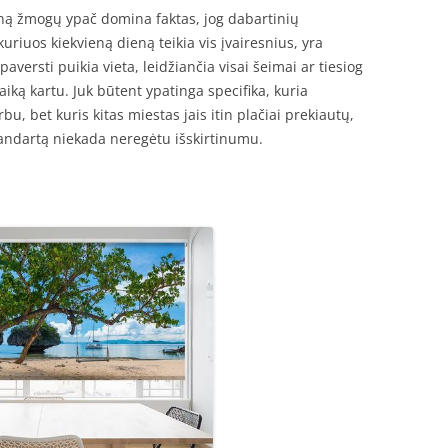
ieną žmogų ypač domina faktas, jog dabartinių
kuriuos kiekvieną dieną teikia vis įvairesnius, yra
aversti puikia vieta, leidžiančia visai šeimai ar tiesiog
iką kartu. Juk būtent ypatinga specifika, kuria
rbu, bet kuris kitas miestas jais itin plačiai prekiautų,
standartą niekada neregėtu išskirtinumu.