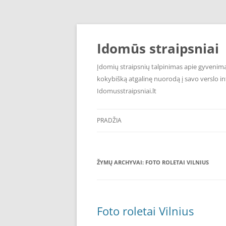
Pereiti
prie
turinio
Idomūs straipsniai
Įdomių straipsnių talpinimas apie gyvenimą,
kokybišką atgalinę nuorodą į savo verslo int
Idomusstraipsniai.lt
PRADŽIA
ŽYMŲ ARCHYVAI:
FOTO ROLETAI VILNIUS
Foto roletai Vilnius