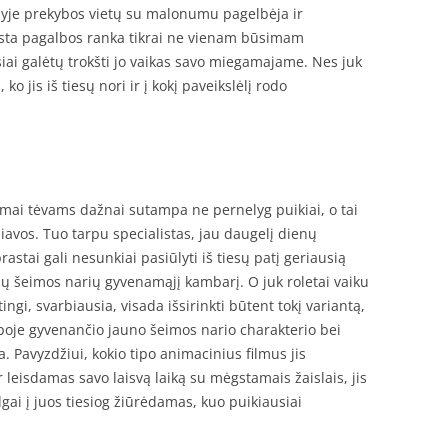
elyje prekybos vietų su malonumu pagelbėja ir
iesta pagalbos ranka tikrai ne vienam būsimam
iai galėtų trokšti jo vaikas savo miegamajame. Nes juk
ko jis iš tiesų nori ir į kokį paveikslėlį rodo
kinimai tėvams dažnai sutampa ne pernelyg puikiai, o tai
iavos. Tuo tarpu specialistas, jau daugelį dienų
astai gali nesunkiai pasiūlyti iš tiesų patį geriausią
jų šeimos narių gyvenamąjį kambarį. O juk roletai vaiku
tingi, svarbiausia, visada išsirinkti būtent tokį variantą,
alpoje gyvenančio jauno šeimos nario charakterio bei
 Pavyzdžiui, kokio tipo animacinius filmus jis
r leisdamas savo laisvą laiką su mėgstamais žaislais, jis
 ilgai į juos tiesiog žiūrėdamas, kuo puikiausiai