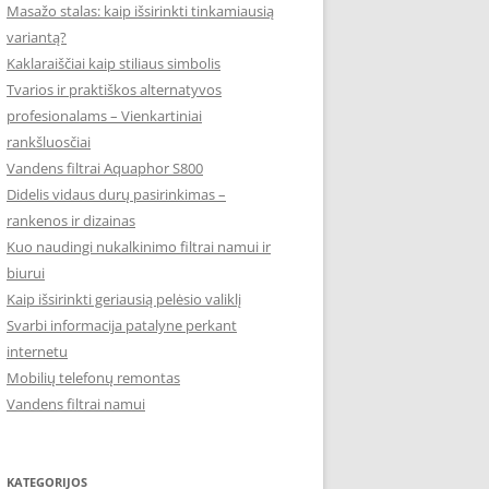
Masažo stalas: kaip išsirinkti tinkamiausią
variantą?
Kaklaraiščiai kaip stiliaus simbolis
Tvarios ir praktiškos alternatyvos
profesionalams – Vienkartiniai
rankšluosčiai
Vandens filtrai Aquaphor S800
Didelis vidaus durų pasirinkimas –
rankenos ir dizainas
Kuo naudingi nukalkinimo filtrai namui ir
biurui
Kaip išsirinkti geriausią pelėsio valiklį
Svarbi informacija patalyne perkant
internetu
Mobilių telefonų remontas
Vandens filtrai namui
KATEGORIJOS