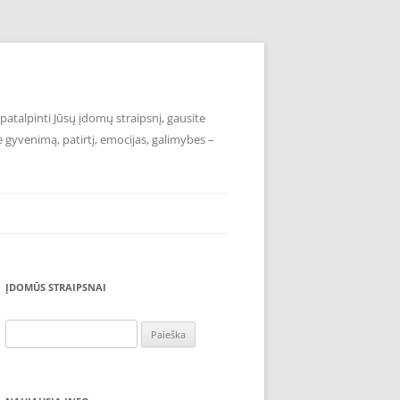
atalpinti Jūsų įdomų straipsnį, gausite
e gyvenimą, patirtį, emocijas, galimybes –
ĮDOMŪS STRAIPSNAI
Ieškoti: