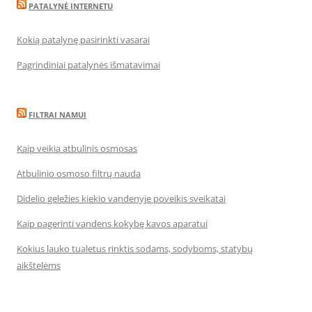
PATALYNĖ INTERNETU
Kokią patalynę pasirinkti vasarai
Pagrindiniai patalynės išmatavimai
FILTRAI NAMUI
Kaip veikia atbulinis osmosas
Atbulinio osmoso filtrų nauda
Didelio geležies kiekio vandenyje poveikis sveikatai
Kaip pagerinti vandens kokybę kavos aparatui
Kokius lauko tualetus rinktis sodams, sodyboms, statybų
aikštelėms