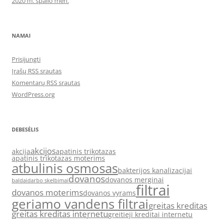
2020 m. spalio mėn.
NAMAI
Prisijungti
Įrašų RSS srautas
Komentarų RSS srautas
WordPress.org
DEBESĖLIS
akcijos
akcija
apatinis trikotazas
apatinis trikotazas moterims
atbulinis osmosas
bakterijos kanalizacijai
dovanos
dovanos merginai
baldai
darbo skelbimai
filtrai
dovanos moterims
dovanos vyrams
geriamo vandens filtrai
greitas kreditas
greitas kreditas internetu
greitieji kreditai internetu