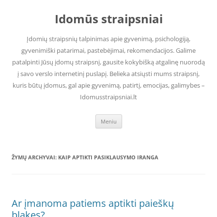
Pereiti
prie
Idomūs straipsniai
turinio
Įdomių straipsnių talpinimas apie gyvenimą, psichologiją,
gyvenimiški patarimai, pastebėjimai, rekomendacijos. Galime
patalpinti Jūsų įdomų straipsnį, gausite kokybišką atgalinę nuorodą
į savo verslo internetinį puslapį. Belieka atsiųsti mums straipsnį,
kuris būtų įdomus, gal apie gyvenimą, patirtį, emocijas, galimybes –
Idomusstraipsniai.lt
Meniu
ŽYMŲ ARCHYVAI:
KAIP APTIKTI PASIKLAUSYMO IRANGA
Ar įmanoma patiems aptikti paieškų
blakes?