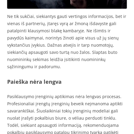
Ne tik sukčiai, siekiantys gauti vertingos informacijos, bet ir
vienas iš partnerių, įtaręs vyrą ar žmoną išdavyste gali
patalpinti klausymosi blakę kambaryje. Ne išimtis ir
pavydūs kaimynai, norintys žinoti apie visus už jų sienų
vykstančius įvykius. Dažnas atvejis ir tarp nuomotojų,
siekiančių apsaugoti savo turtą nuo žalos. Slaptas buto
nuomininkų sekimas leidžia įsitikinti nuomininkų
sąžiningumu ir padorumu.
Paieška nėra lengva
Pasiklausymo įrenginių aptikimas nėra lengvas procesas.
Profesionaliai įrengtų įrenginių beveik neįmanoma aptikti
savarankiškai. Šiuolaikiniai tokių įrenginių modeliai gali
nuolat įrašyti pokalbius biure, o vėliau perduoti tinklu.
Todėl, siekiant apsaugoti informaciją, rekomenduojama
pokalbių pasiklausymo patalpų tikrinimo tvarką patikėti