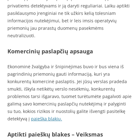
privatiems detektyvams ir ją daryti reguliariai. Laiku aptikti
pasiklausymo įrenginiai ne tik užkirs kelią tolesniam
informacijos nutekėjimui, bet ir leis imsis operatyvių
priemonių jau prarastų duomenų pasekmėms
neutralizuoti.
Komercinių paslapčių apsauga
Ekonominė žvalgyba ir šnipinėjimas buvo ir bus viena iš
pagrindinių priemonių gauti informaciją, kuri yra
konkurentų komercinė paslaptis. Jei jūsų verslas pradeda
smukti, iškyla netikėtų verslo nesėkmių, konkurentų
problemos tarsi išgaravo, tuomet turėtumėte pagalvoti apie
galimą savo komercinių paslapčių nutekėjimą ir palyginti
su tuo, kokios rizikos ir nuostolių galite išvengti pasitelkę
detektyvą į
paieška blakių.
Aptikti paieškų blakes – Veiksmas