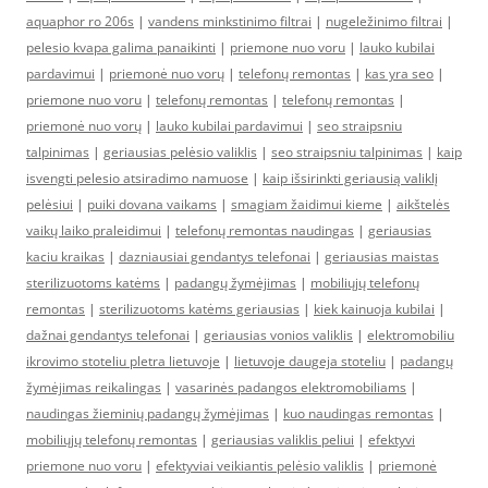
aquaphor ro 206s
|
vandens minkstinimo filtrai
|
nugeležinimo filtrai
|
pelesio kvapa galima panaikinti
|
priemone nuo voru
|
lauko kubilai
pardavimui
|
priemonė nuo vorų
|
telefonų remontas
|
kas yra seo
|
priemone nuo voru
|
telefonų remontas
|
telefonų remontas
|
priemonė nuo vorų
|
lauko kubilai pardavimui
|
seo straipsniu
talpinimas
|
geriausias pelėsio valiklis
|
seo straipsniu talpinimas
|
kaip
isvengti pelesio atsiradimo namuose
|
kaip išsirinkti geriausią valiklį
pelėsiui
|
puiki dovana vaikams
|
smagiam žaidimui kieme
|
aikštelės
vaikų laiko praleidimui
|
telefonų remontas naudingas
|
geriausias
kaciu kraikas
|
dazniausiai gendantys telefonai
|
geriausias maistas
sterilizuotoms katėms
|
padangų žymėjimas
|
mobiliųjų telefonų
remontas
|
sterilizuotoms katėms geriausias
|
kiek kainuoja kubilai
|
dažnai gendantys telefonai
|
geriausias vonios valiklis
|
elektromobiliu
ikrovimo stoteliu pletra lietuvoje
|
lietuvoje daugeja stoteliu
|
padangų
žymėjimas reikalingas
|
vasarinės padangos elektromobiliams
|
naudingas žieminių padangų žymėjimas
|
kuo naudingas remontas
|
mobiliųjų telefonų remontas
|
geriausias valiklis peliui
|
efektyvi
priemone nuo voru
|
efektyviai veikiantis pelėsio valiklis
|
priemonė