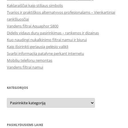
Kaklaraiščiai kaip stiliaus simbolis
Tvarios ir praktiškos alternatyvos profesionalams – Vienkartiniai
rankšluosčiai
Vandens filtrai Aquaphor S800
Didelis vidaus durų pasirinkimas – rankenos ir dizainas
Kuo naudingi nukalkinimo filtrai namui ir biurui
Kaip išsirinkti geriausią pelėsio valiklį
Svarbi informacija patalyne perkant internetu
Mobilių telefonų remontas
Vandens filtrai namui
KATEGORIJOS
Kategorijos
PASIKLYDUSIEMS LAIKE