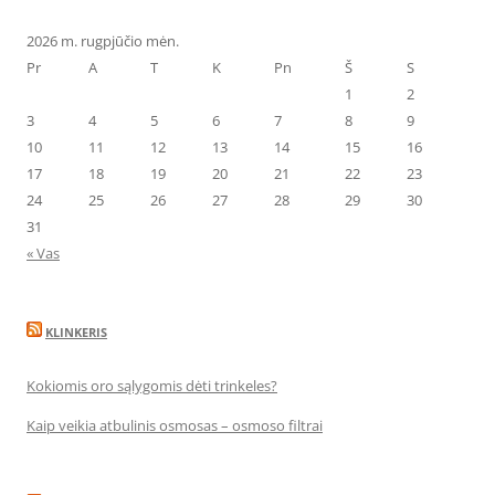
2026 m. rugpjūčio mėn.
Pr
A
T
K
Pn
Š
S
1
2
3
4
5
6
7
8
9
10
11
12
13
14
15
16
17
18
19
20
21
22
23
24
25
26
27
28
29
30
31
« Vas
KLINKERIS
Kokiomis oro sąlygomis dėti trinkeles?
Kaip veikia atbulinis osmosas – osmoso filtrai