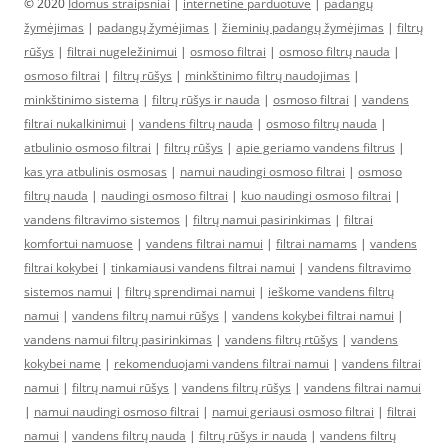
© 2020
Idomus straipsniai
|
internetine parduotuve
|
padangų
žymėjimas
|
padangų žymėjimas
|
žieminių padangų žymėjimas
|
filtrų
rūšys
|
filtrai nugeležinimui
|
osmoso filtrai
|
osmoso filtrų nauda
|
osmoso filtrai
|
filtrų rūšys
|
minkštinimo filtrų naudojimas
|
minkštinimo sistema
|
filtrų rūšys ir nauda
|
osmoso filtrai
|
vandens
filtrai nukalkinimui
|
vandens filtrų nauda
|
osmoso filtrų nauda
|
atbulinio osmoso filtrai
|
filtrų rūšys
|
apie geriamo vandens filtrus
|
kas yra atbulinis osmosas
|
namui naudingi osmoso filtrai
|
osmoso
filtrų nauda
|
naudingi osmoso filtrai
|
kuo naudingi osmoso filtrai
|
vandens filtravimo sistemos
|
filtrų namui pasirinkimas
|
filtrai
komfortui namuose
|
vandens filtrai namui
|
filtrai namams
|
vandens
filtrai kokybei
|
tinkamiausi vandens filtrai namui
|
vandens filtravimo
sistemos namui
|
filtrų sprendimai namui
|
ieškome vandens filtrų
namui
|
vandens filtrų namui rūšys
|
vandens kokybei filtrai namui
|
vandens namui filtrų pasirinkimas
|
vandens filtrų rtūšys
|
vandens
kokybei name
|
rekomenduojami vandens filtrai namui
|
vandens filtrai
namui
|
filtrų namui rūšys
|
vandens filtrų rūšys
|
vandens filtrai namui
|
namui naudingi osmoso filtrai
|
namui geriausi osmoso filtrai
|
filtrai
namui
|
vandens filtrų nauda
|
filtrų rūšys ir nauda
|
vandens filtrų