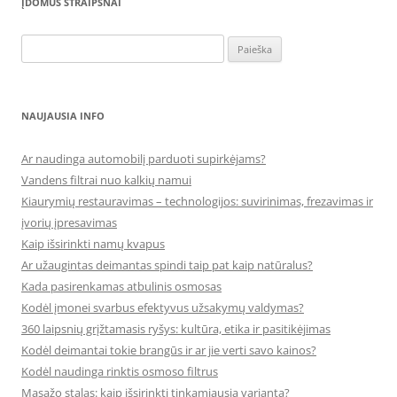
ĮDOMŪS STRAIPSNAI
Ieškoti:
NAUJAUSIA INFO
Ar naudinga automobilį parduoti supirkėjams?
Vandens filtrai nuo kalkių namui
Kiaurymių restauravimas – technologijos: suvirinimas, frezavimas ir
įvorių įpresavimas
Kaip išsirinkti namų kvapus
Ar užaugintas deimantas spindi taip pat kaip natūralus?
Kada pasirenkamas atbulinis osmosas
Kodėl įmonei svarbus efektyvus užsakymų valdymas?
360 laipsnių grįžtamasis ryšys: kultūra, etika ir pasitikėjimas
Kodėl deimantai tokie brangūs ir ar jie verti savo kainos?
Kodėl naudinga rinktis osmoso filtrus
Masažo stalas: kaip išsirinkti tinkamiausią variantą?