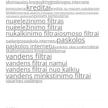
knygos
idomiausios knygos
knygos internete
kreditai
kompiuteriai
kreditai su mazom palukanom
langai
moteriskas apatinis trikotazas internetu
moteru apatinis trikotazas
nesiojami kompiuteriai
nemokami skelbimai
nugelezinimo filtras
nugeležinimo filtrai
nukalkinimo filtrai
osmoso filtrai
paskolos
padangos
paskola internetu
paskolos internetu
roletai
paskolos skaiciuokle
skaitomiausios knygos
skelbimai
vandens filtrai
vandens filtrai namui
vandens filtrai nuo kalkiu
vandens minkstinimo filtrai
vasarines padangos