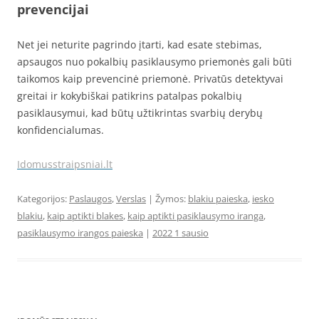
prevencijai
Net jei neturite pagrindo įtarti, kad esate stebimas,
apsaugos nuo pokalbių pasiklausymo priemonės gali būti
taikomos kaip prevencinė priemonė. Privatūs detektyvai
greitai ir kokybiškai patikrins patalpas pokalbių
pasiklausymui, kad būtų užtikrintas svarbių derybų
konfidencialumas.
Idomusstraipsniai.lt
Kategorijos:
Paslaugos
,
Verslas
| Žymos:
blakiu paieska
,
iesko
blakiu
,
kaip aptikti blakes
,
kaip aptikti pasiklausymo iranga
,
pasiklausymo irangos paieska
|
2022 1 sausio