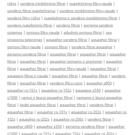
rūšys
|
vandens minkštinimo filtrai
|
nugeležinimo filtrų nauda
|
vandens filtrai nugeležinimui
|
vandens minkštinimo filtrų nauda
|
vandens filtrų rūšys
|
nugeležinimo ir vandens monkštinimo filtrai
|
vandens nukalkinimo filtrai
|
vandens filtrai
|
geriamo vandens
sistemos
|
osmoso filtrų nauda
|
atbulinio osmoso filtrai
|
seo
straipsniu talpinimas
|
aquaphor vandens filtrai
|
aquaphor filtrai
|
osmoso filtrų nauda
|
osmoso filtrai
|
vandens filtrai aquaphor
|
geriamo vandens filtrai
|
aquaphor filtrai
|
aquaphor filtrai
|
aquaphor
filtrai
|
aquaphor filtrai
|
aquaphor namams ir pramonei
|
aquaphor
filtrai
|
aquaphor filtrai
|
aquaphor filtrų nauda
|
aquaphor filtrai
|
aquapgor filtrai ir nauda
|
aquaphor filtrai
|
aquaphor filtrai
|
vandens
filtrai
|
aquaphor filtrai
|
vandens filtru rusys
|
aquaphor s800
|
aquaphor ro-101s
|
aquaphor ro-102s
|
aquapgor s550
|
aquaphor
s1000
|
namui ir biurui aquaphor filtrai
|
namams ir biurui aquaphor
filtrai
|
kodel aquaphor filtrai
|
aquaphor filtrai
|
vandens filtrai
|
aquaphor filtrai
|
aquaphor ro-101s
|
aquaphor ro-202s
|
aquaphor ro-
102s
|
aquaphor ro-202s
|
aquaphor ro-206s
|
vandens filtrai
|
aquaphor s800
|
aquaphor s550
|
geriamo vandens filtrai
|
aquaphor
s1000
|
aquaphor ro 101s
|
aquaphor 102s
|
aquaphor ro 202s
|