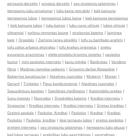
geriausio darzelio
|
privatus darzelis
|
seo straipsniu talpinimas
|
itempiamu lubu privalumai
|
lubu kaina netrukdo
|
kiek kainuoja
itempiamos lubos
|
itempiamos lubos kaina
|
kiek kainuoja itempiamos
|
kiek kainuoja lubos
|
lubu kainos
|
lubu rusys vilniuje
|
lubos vilniuje
|
siltnamiai
|
turbinu remontas kaune
|
straipsniai katems
|
laiminga
kate
|
Orapūtės
|
Zieminis langu ploviklis
|
tofu su bambuko anglimi
|
tofu zalios arbatos ekstraktu
|
tofu kraikas originalus
|
prekiu
gyvunams grazinimas
|
elektromobiliu krovimo stoteles
|
paskolos
bustui
|
mini paskolos internetu
|
kaciu mityba
|
Bankrotas
|
Vandens
filtrai
|
Mediniai nameliai vaikams
|
Griovimo darbai Klaipedoje
|
Bakterijos kanalizacijai
|
Atgalines nuorodos
|
Klinkeris
|
Monier
|
Gerard
|
Trinkeles
|
Pigus kondicionieriai
|
Atgalines nuorodos
|
Spausdintuvu kasetes
|
Statybinės medžiagos
|
Automobiliu prekes
|
Sunu maistas
|
Nuorodos
|
Draskykles katems
|
Kreditai internetu
|
Straipsniai
|
Kreditas internetu
|
Kreditai internetu
|
Greitas kreditas
|
Greitoji paskola
|
Paskolos, Kreditai
|
Paskolos
|
Kreditai
|
Kreditai,
Paskolos
|
Paskolos, kreditai
|
ilgai tarnautų lubos
|
greitos paskolos
|
greitieji internetu
|
seo straipsniu talpinimas
|
įtempiamų lubų pliusai
|
kad lubos tarnautų
|
praktiškas lubų pasirinkimas
|
sprendimas -