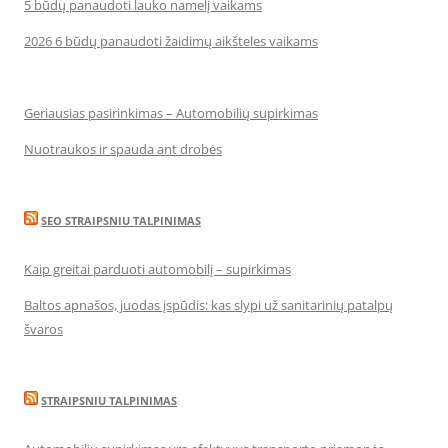
5 būdų panaudoti lauko namelį vaikams
2026 6 būdų panaudoti žaidimų aikšteles vaikams
Geriausias pasirinkimas – Automobilių supirkimas
Nuotraukos ir spauda ant drobės
SEO STRAIPSNIU TALPINIMAS
Kaip greitai parduoti automobilį – supirkimas
Baltos apnašos, juodas įspūdis: kas slypi už sanitarinių patalpų
švaros
STRAIPSNIU TALPINIMAS