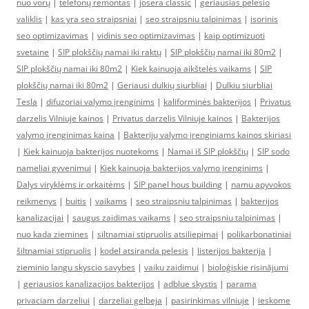
nuo vorų
|
telefonų remontas
|
josera classic
|
geriausias pelesio
valiklis
|
kas yra seo straipsniai
|
seo straipsniu talpinimas
|
isorinis
seo optimizavimas
|
vidinis seo optimizavimas
|
kaip optimizuoti
svetaine
|
SIP plokščių namai iki raktų
|
SIP plokščių namai iki 80m2
|
SIP plokščių namai iki 80m2
|
Kiek kainuoja aikštelės vaikams
|
SIP
plokščių namai iki 80m2
|
Geriausi dulkių siurbliai
|
Dulkiu siurbliai
Tesla
|
difuzoriai valymo įrenginims
|
kaliforminės bakterijos
|
Privatus
darzelis Vilniuje kainos
|
Privatus darzelis Vilniuje kainos
|
Bakterijos
valymo įrenginimas kaina
|
Bakterijų valymo įrenginiams kainos skiriasi
|
Kiek kainuoja bakterijos nuotekoms
|
Namai iš SIP plokščių
|
SIP sodo
nameliai gyvenimui
|
Kiek kainuoja bakterijos valymo įrenginims
|
Dalys viryklėms ir orkaitėms
|
SIP panel hous building
|
namu apyvokos
reikmenys
|
buitis
|
vaikams
|
seo straipsniu talpinimas
|
bakterijos
kanalizacijai
|
saugus zaidimas vaikams
|
seo straipsniu talpinimas
|
nuo kada ziemines
|
siltnamiai stipruolis atsiliepimai
|
polikarbonatiniai
šiltnamiai stipruolis
|
kodel atsiranda pelesis
|
listerijos bakterija
|
zieminio langu skyscio savybes
|
vaiku zaidimui
|
bioloģiskie risinājumi
|
geriausios kanalizacijos bakterijos
|
adblue skystis
|
parama
privaciam darzeliui
|
darzeliai gelbeja
|
pasirinkimas vilniuje
|
ieskome