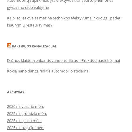
Automobilių supirkimas yra efektyvus transporto priemonės
gyvavimo ciklo valdyme
Kaip išdilęs ovalas mažina technikos efektyvumą ir kuo gali padėti
kiaurymių restauravimas?
BAKTERIJOS KANALIZACIJAI
Dažnos klaidos renkantis vandens filtrus – Praktiški pastebėjimai
Kokią nano dangą rinktis automobilio stiklams
ARCHYVAS
2026 m. vasario mėn.
2025 m. gruodžio mėn.
2025 m. spalio mėn.
2025 m. rugsėjo mėn.