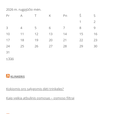
2026 m. rugpjūčio mėn.
Pr
A
T
K
Pn
Š
S
1
2
3
4
5
6
7
8
9
10
11
12
13
14
15
16
17
18
19
20
21
22
23
24
25
26
27
28
29
30
31
« Vas
KLINKERIS
Kokiomis oro sąlygomis dėti trinkeles?
Kaip veikia atbulinis osmosas – osmoso filtrai