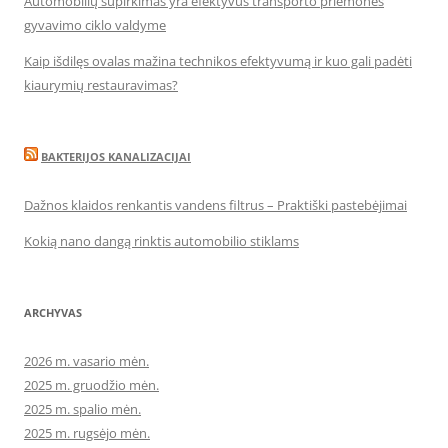
Automobilių supirkimas yra efektyvus transporto priemonės
gyvavimo ciklo valdyme
Kaip išdilęs ovalas mažina technikos efektyvumą ir kuo gali padėti
kiaurymių restauravimas?
BAKTERIJOS KANALIZACIJAI
Dažnos klaidos renkantis vandens filtrus – Praktiški pastebėjimai
Kokią nano dangą rinktis automobilio stiklams
ARCHYVAS
2026 m. vasario mėn.
2025 m. gruodžio mėn.
2025 m. spalio mėn.
2025 m. rugsėjo mėn.