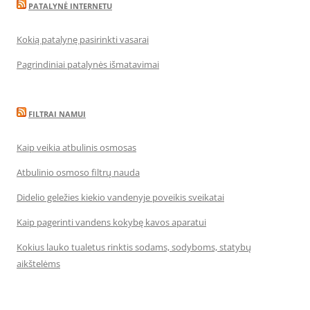
PATALYNĖ INTERNETU
Kokią patalynę pasirinkti vasarai
Pagrindiniai patalynės išmatavimai
FILTRAI NAMUI
Kaip veikia atbulinis osmosas
Atbulinio osmoso filtrų nauda
Didelio geležies kiekio vandenyje poveikis sveikatai
Kaip pagerinti vandens kokybę kavos aparatui
Kokius lauko tualetus rinktis sodams, sodyboms, statybų
aikštelėms