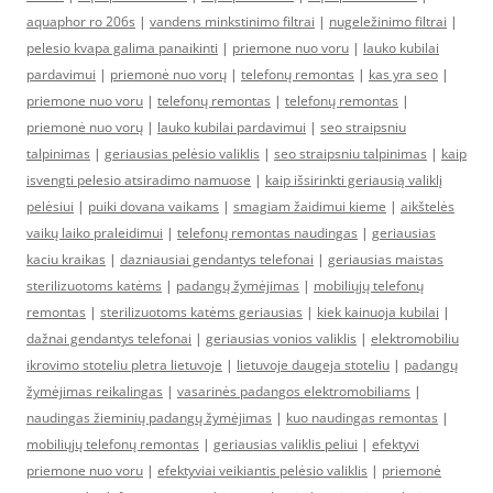
aquaphor ro 206s
|
vandens minkstinimo filtrai
|
nugeležinimo filtrai
|
pelesio kvapa galima panaikinti
|
priemone nuo voru
|
lauko kubilai
pardavimui
|
priemonė nuo vorų
|
telefonų remontas
|
kas yra seo
|
priemone nuo voru
|
telefonų remontas
|
telefonų remontas
|
priemonė nuo vorų
|
lauko kubilai pardavimui
|
seo straipsniu
talpinimas
|
geriausias pelėsio valiklis
|
seo straipsniu talpinimas
|
kaip
isvengti pelesio atsiradimo namuose
|
kaip išsirinkti geriausią valiklį
pelėsiui
|
puiki dovana vaikams
|
smagiam žaidimui kieme
|
aikštelės
vaikų laiko praleidimui
|
telefonų remontas naudingas
|
geriausias
kaciu kraikas
|
dazniausiai gendantys telefonai
|
geriausias maistas
sterilizuotoms katėms
|
padangų žymėjimas
|
mobiliųjų telefonų
remontas
|
sterilizuotoms katėms geriausias
|
kiek kainuoja kubilai
|
dažnai gendantys telefonai
|
geriausias vonios valiklis
|
elektromobiliu
ikrovimo stoteliu pletra lietuvoje
|
lietuvoje daugeja stoteliu
|
padangų
žymėjimas reikalingas
|
vasarinės padangos elektromobiliams
|
naudingas žieminių padangų žymėjimas
|
kuo naudingas remontas
|
mobiliųjų telefonų remontas
|
geriausias valiklis peliui
|
efektyvi
priemone nuo voru
|
efektyviai veikiantis pelėsio valiklis
|
priemonė