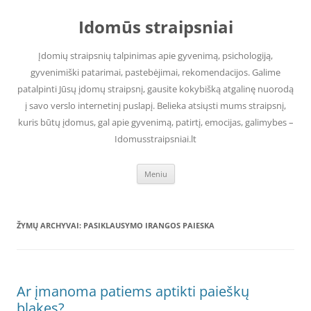
Pereiti
prie
Idomūs straipsniai
turinio
Įdomių straipsnių talpinimas apie gyvenimą, psichologiją,
gyvenimiški patarimai, pastebėjimai, rekomendacijos. Galime
patalpinti Jūsų įdomų straipsnį, gausite kokybišką atgalinę nuorodą
į savo verslo internetinį puslapį. Belieka atsiųsti mums straipsnį,
kuris būtų įdomus, gal apie gyvenimą, patirtį, emocijas, galimybes –
Idomusstraipsniai.lt
Meniu
ŽYMŲ ARCHYVAI:
PASIKLAUSYMO IRANGOS PAIESKA
Ar įmanoma patiems aptikti paieškų
blakes?