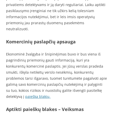
privatiems detektyvams ir ją daryti reguliariai. Laiku aptikti
pasiklausymo įrenginiai ne tik užkirs kelią tolesniam
informacijos nutekėjimui, bet ir leis imsis operatyvių
priemonių jau prarastų duomenų pasekmėms
neutralizuoti.
Komercinių paslapčių apsauga
Ekonominė žvalgyba ir šnipinėjimas buvo ir bus viena iš
pagrindinių priemonių gauti informaciją, kuri yra
konkurentų komercinė paslaptis. Jei jūsų verslas pradeda
smukti, iškyla netikėtų verslo nesėkmių, konkurentų
problemos tarsi išgaravo, tuomet turėtumėte pagalvoti apie
galimą savo komercinių paslapčių nutekėjimą ir palyginti
su tuo, kokios rizikos ir nuostolių galite išvengti pasitelkę
detektyvą į
paieška blakių.
Aptikti paieškų blakes – Veiksmas