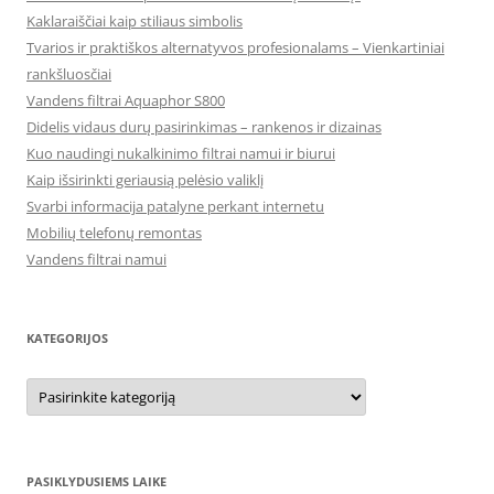
Kaklaraiščiai kaip stiliaus simbolis
Tvarios ir praktiškos alternatyvos profesionalams – Vienkartiniai
rankšluosčiai
Vandens filtrai Aquaphor S800
Didelis vidaus durų pasirinkimas – rankenos ir dizainas
Kuo naudingi nukalkinimo filtrai namui ir biurui
Kaip išsirinkti geriausią pelėsio valiklį
Svarbi informacija patalyne perkant internetu
Mobilių telefonų remontas
Vandens filtrai namui
KATEGORIJOS
Kategorijos
PASIKLYDUSIEMS LAIKE