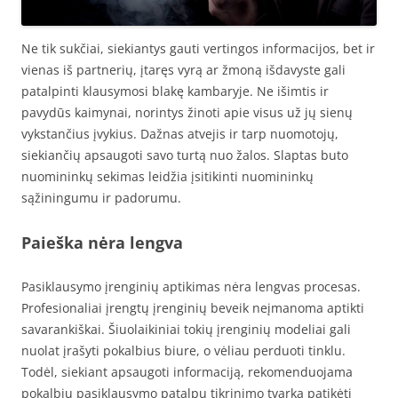
Ne tik sukčiai, siekiantys gauti vertingos informacijos, bet ir
vienas iš partnerių, įtaręs vyrą ar žmoną išdavyste gali
patalpinti klausymosi blakę kambaryje. Ne išimtis ir
pavydūs kaimynai, norintys žinoti apie visus už jų sienų
vykstančius įvykius. Dažnas atvejis ir tarp nuomotojų,
siekiančių apsaugoti savo turtą nuo žalos. Slaptas buto
nuomininkų sekimas leidžia įsitikinti nuomininkų
sąžiningumu ir padorumu.
Paieška nėra lengva
Pasiklausymo įrenginių aptikimas nėra lengvas procesas.
Profesionaliai įrengtų įrenginių beveik neįmanoma aptikti
savarankiškai. Šiuolaikiniai tokių įrenginių modeliai gali
nuolat įrašyti pokalbius biure, o vėliau perduoti tinklu.
Todėl, siekiant apsaugoti informaciją, rekomenduojama
pokalbių pasiklausymo patalpų tikrinimo tvarką patikėti