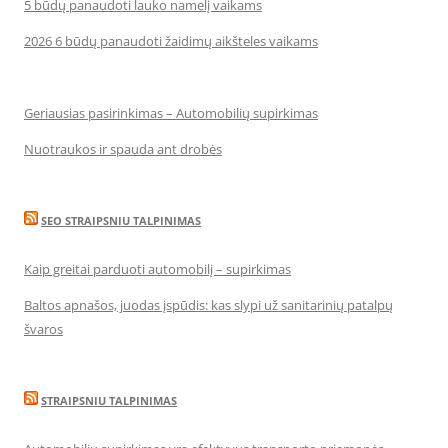
5 būdų panaudoti lauko namelį vaikams
2026 6 būdų panaudoti žaidimų aikšteles vaikams
Geriausias pasirinkimas – Automobilių supirkimas
Nuotraukos ir spauda ant drobės
SEO STRAIPSNIU TALPINIMAS
Kaip greitai parduoti automobilį – supirkimas
Baltos apnašos, juodas įspūdis: kas slypi už sanitarinių patalpų
švaros
STRAIPSNIU TALPINIMAS