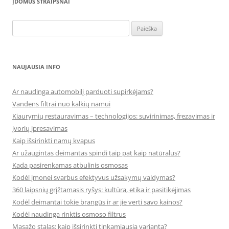
ĮDOMŪS STRAIPSNAI
Ieškoti:
NAUJAUSIA INFO
Ar naudinga automobilį parduoti supirkėjams?
Vandens filtrai nuo kalkių namui
Kiaurymių restauravimas – technologijos: suvirinimas, frezavimas ir
įvorių įpresavimas
Kaip išsirinkti namų kvapus
Ar užaugintas deimantas spindi taip pat kaip natūralus?
Kada pasirenkamas atbulinis osmosas
Kodėl įmonei svarbus efektyvus užsakymų valdymas?
360 laipsnių grįžtamasis ryšys: kultūra, etika ir pasitikėjimas
Kodėl deimantai tokie brangūs ir ar jie verti savo kainos?
Kodėl naudinga rinktis osmoso filtrus
Masažo stalas: kaip išsirinkti tinkamiausią variantą?