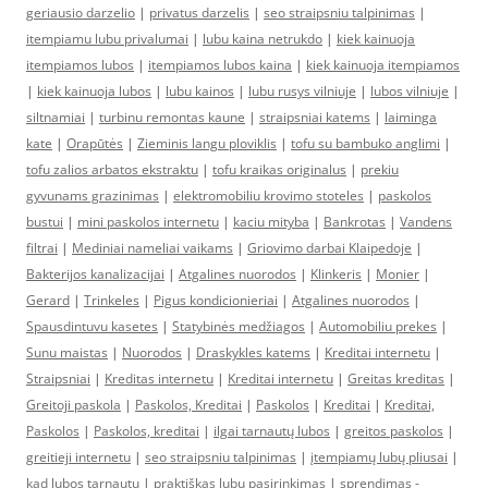
geriausio darzelio
|
privatus darzelis
|
seo straipsniu talpinimas
|
itempiamu lubu privalumai
|
lubu kaina netrukdo
|
kiek kainuoja
itempiamos lubos
|
itempiamos lubos kaina
|
kiek kainuoja itempiamos
|
kiek kainuoja lubos
|
lubu kainos
|
lubu rusys vilniuje
|
lubos vilniuje
|
siltnamiai
|
turbinu remontas kaune
|
straipsniai katems
|
laiminga
kate
|
Orapūtės
|
Zieminis langu ploviklis
|
tofu su bambuko anglimi
|
tofu zalios arbatos ekstraktu
|
tofu kraikas originalus
|
prekiu
gyvunams grazinimas
|
elektromobiliu krovimo stoteles
|
paskolos
bustui
|
mini paskolos internetu
|
kaciu mityba
|
Bankrotas
|
Vandens
filtrai
|
Mediniai nameliai vaikams
|
Griovimo darbai Klaipedoje
|
Bakterijos kanalizacijai
|
Atgalines nuorodos
|
Klinkeris
|
Monier
|
Gerard
|
Trinkeles
|
Pigus kondicionieriai
|
Atgalines nuorodos
|
Spausdintuvu kasetes
|
Statybinės medžiagos
|
Automobiliu prekes
|
Sunu maistas
|
Nuorodos
|
Draskykles katems
|
Kreditai internetu
|
Straipsniai
|
Kreditas internetu
|
Kreditai internetu
|
Greitas kreditas
|
Greitoji paskola
|
Paskolos, Kreditai
|
Paskolos
|
Kreditai
|
Kreditai,
Paskolos
|
Paskolos, kreditai
|
ilgai tarnautų lubos
|
greitos paskolos
|
greitieji internetu
|
seo straipsniu talpinimas
|
įtempiamų lubų pliusai
|
kad lubos tarnautų
|
praktiškas lubų pasirinkimas
|
sprendimas -