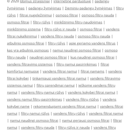
© 2020
Idomus straipsniai
|
internetine parduotuve
|
padangų
žymėjimas
|
padangų žymėjimas
|
žieminių padangų žymėjimas
|
filtrų
rūšys
|
filtrai nugeležinimui
|
osmoso filtrai
|
osmoso filtrų nauda
|
osmoso filtrai
|
filtrų rūšys
|
minkštinimo filtrų naudojimas
|
minkštinimo sistema
|
filtrų rūšys ir nauda
|
osmoso filtrai
|
vandens
filtrai nukalkinimui
|
vandens filtrų nauda
|
osmoso filtrų nauda
|
atbulinio osmoso filtrai
|
filtrų rūšys
|
apie geriamo vandens filtrus
|
kas yra atbulinis osmosas
|
namui naudingi osmoso filtrai
|
osmoso
filtrų nauda
|
naudingi osmoso filtrai
|
kuo naudingi osmoso filtrai
|
vandens filtravimo sistemos
|
filtrų namui pasirinkimas
|
filtrai
komfortui namuose
|
vandens filtrai namui
|
filtrai namams
|
vandens
filtrai kokybei
|
tinkamiausi vandens filtrai namui
|
vandens filtravimo
sistemos namui
|
filtrų sprendimai namui
|
ieškome vandens filtrų
namui
|
vandens filtrų namui rūšys
|
vandens kokybei filtrai namui
|
vandens namui filtrų pasirinkimas
|
vandens filtrų rtūšys
|
vandens
kokybei name
|
rekomenduojami vandens filtrai namui
|
vandens filtrai
namui
|
filtrų namui rūšys
|
vandens filtrų rūšys
|
vandens filtrai namui
|
namui naudingi osmoso filtrai
|
namui geriausi osmoso filtrai
|
filtrai
namui
|
vandens filtrų nauda
|
filtrų rūšys ir nauda
|
vandens filtrų