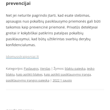
prevencijai
Net jei neturite pagrindo įtarti, kad esate stebimas,
apsaugos nuo pokalbių pasiklausymo priemonės gali būti
taikomos kaip prevencinė priemonė. Privatūs detektyvai
greitai ir kokybiškai patikrins patalpas pokalbių
pasiklausymui, kad būtų užtikrintas svarbių derybų
konfidencialumas.
Idomusstraipsniai.lt
Kategorijos:
Paslaugos
,
Verslas
| Žymos:
blakiu paieska
,
iesko
blakiu
,
kaip aptikti blakes
,
kaip aptikti pasiklausymo iranga
,
pasiklausymo irangos paieska
|
2022 1 sausio