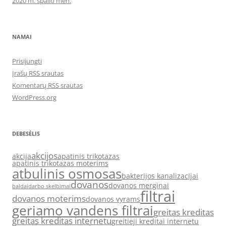
2020 m. spalio mėn.
NAMAI
Prisijungti
Įrašų RSS srautas
Komentarų RSS srautas
WordPress.org
DEBESĖLIS
akcijos
akcija
apatinis trikotazas
apatinis trikotazas moterims
atbulinis osmosas
bakterijos kanalizacijai
dovanos
dovanos merginai
baldai
darbo skelbimai
filtrai
dovanos moterims
dovanos vyrams
geriamo vandens filtrai
greitas kreditas
greitas kreditas internetu
greitieji kreditai internetu