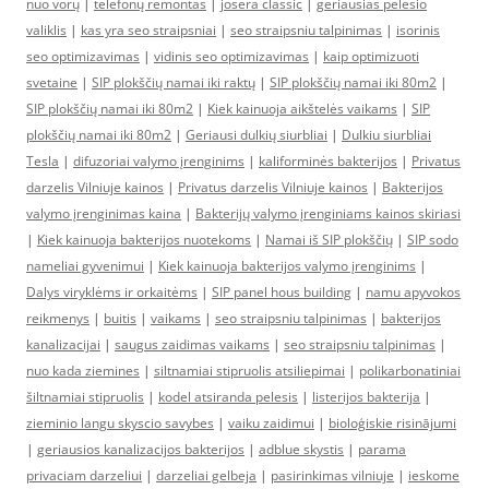
nuo vorų
|
telefonų remontas
|
josera classic
|
geriausias pelesio
valiklis
|
kas yra seo straipsniai
|
seo straipsniu talpinimas
|
isorinis
seo optimizavimas
|
vidinis seo optimizavimas
|
kaip optimizuoti
svetaine
|
SIP plokščių namai iki raktų
|
SIP plokščių namai iki 80m2
|
SIP plokščių namai iki 80m2
|
Kiek kainuoja aikštelės vaikams
|
SIP
plokščių namai iki 80m2
|
Geriausi dulkių siurbliai
|
Dulkiu siurbliai
Tesla
|
difuzoriai valymo įrenginims
|
kaliforminės bakterijos
|
Privatus
darzelis Vilniuje kainos
|
Privatus darzelis Vilniuje kainos
|
Bakterijos
valymo įrenginimas kaina
|
Bakterijų valymo įrenginiams kainos skiriasi
|
Kiek kainuoja bakterijos nuotekoms
|
Namai iš SIP plokščių
|
SIP sodo
nameliai gyvenimui
|
Kiek kainuoja bakterijos valymo įrenginims
|
Dalys viryklėms ir orkaitėms
|
SIP panel hous building
|
namu apyvokos
reikmenys
|
buitis
|
vaikams
|
seo straipsniu talpinimas
|
bakterijos
kanalizacijai
|
saugus zaidimas vaikams
|
seo straipsniu talpinimas
|
nuo kada ziemines
|
siltnamiai stipruolis atsiliepimai
|
polikarbonatiniai
šiltnamiai stipruolis
|
kodel atsiranda pelesis
|
listerijos bakterija
|
zieminio langu skyscio savybes
|
vaiku zaidimui
|
bioloģiskie risinājumi
|
geriausios kanalizacijos bakterijos
|
adblue skystis
|
parama
privaciam darzeliui
|
darzeliai gelbeja
|
pasirinkimas vilniuje
|
ieskome