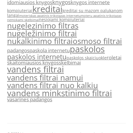
knygos
idomiausios knygos
knygos internete
kreditai
kompiuteriai
kreditai su mazom palukanom
langai
moteriskas apatinis trikotazas internetu
moteru apatinis trikotazas
nesiojami kompiuteriai
nemokami skelbimai
nugelezinimo filtras
nugeležinimo filtrai
nukalkinimo filtrai
osmoso filtrai
paskolos
padangos
paskola internetu
paskolos internetu
roletai
paskolos skaiciuokle
skaitomiausios knygos
skelbimai
vandens filtrai
vandens filtrai namui
vandens filtrai nuo kalkiu
vandens minkstinimo filtrai
vasarines padangos