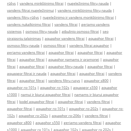
rūšys
|
vandens minkštinimo filtrai
|
nugeležinimo filtrų nauda
|
vandens filtrai nugeležinimui
|
vandens minkštinimo filtrų nauda
|
vandens filtrų rūšys
|
nugeležinimo ir vandens monkštinimo filtrai
|
vandens nukalkinimo filtrai
|
vandens filtrai
|
geriamo vandens
sistemos
|
osmoso filtrų nauda
|
atbulinio osmoso filtrai
|
seo
straipsniu talpinimas
|
aquaphor vandens filtrai
|
aquaphor filtrai
|
osmoso filtrų nauda
|
osmoso filtrai
|
vandens filtrai aquaphor
|
geriamo vandens filtrai
|
aquaphor filtrai
|
aquaphor filtrai
|
aquaphor
filtrai
|
aquaphor filtrai
|
aquaphor namams ir pramonei
|
aquaphor
filtrai
|
aquaphor filtrai
|
aquaphor filtrų nauda
|
aquaphor filtrai
|
aquapgor filtrai ir nauda
|
aquaphor filtrai
|
aquaphor filtrai
|
vandens
filtrai
|
aquaphor filtrai
|
vandens filtru rusys
|
aquaphor s800
|
aquaphor ro-101s
|
aquaphor ro-102s
|
aquapgor s550
|
aquaphor
s1000
|
namui ir biurui aquaphor filtrai
|
namams ir biurui aquaphor
filtrai
|
kodel aquaphor filtrai
|
aquaphor filtrai
|
vandens filtrai
|
aquaphor filtrai
|
aquaphor ro-101s
|
aquaphor ro-202s
|
aquaphor ro-
102s
|
aquaphor ro-202s
|
aquaphor ro-206s
|
vandens filtrai
|
aquaphor s800
|
aquaphor s550
|
geriamo vandens filtrai
|
aquaphor
s1000
|
aquaphor ro 101s
|
aquaphor 102s
|
aquaphor ro 202s
|