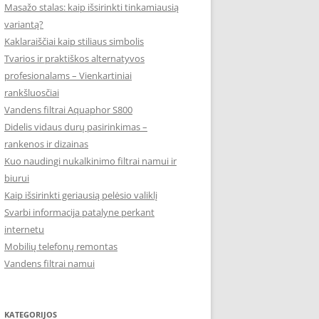
Masažo stalas: kaip išsirinkti tinkamiausią
variantą?
Kaklaraiščiai kaip stiliaus simbolis
Tvarios ir praktiškos alternatyvos
profesionalams – Vienkartiniai
rankšluosčiai
Vandens filtrai Aquaphor S800
Didelis vidaus durų pasirinkimas –
rankenos ir dizainas
Kuo naudingi nukalkinimo filtrai namui ir
biurui
Kaip išsirinkti geriausią pelėsio valiklį
Svarbi informacija patalyne perkant
internetu
Mobilių telefonų remontas
Vandens filtrai namui
KATEGORIJOS