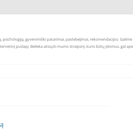
 psichologiją, gyvenimiški patarimai, pastebėjimai, rekomendacijos. Galime p
ernetinį puslapį. Belieka atsiųsti mums straipsnį, kuris būtų įdomus, gal api
ją