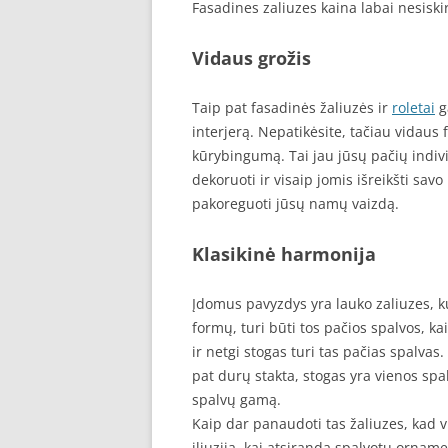
Fasadines zaliuzes kaina labai nesiskir
Vidaus grožis
Taip pat fasadinės žaliuzės ir
roletai
g
interjerą. Nepatikėsite, tačiau vidaus
kūrybingumą. Tai jau jūsų pačių indivi
dekoruoti ir visaip jomis išreikšti savo 
pakoreguoti jūsų namų vaizdą.
Klasikinė harmonija
Įdomus pavyzdys yra lauko zaliuzes, kur
formų, turi būti tos pačios spalvos, kai
ir netgi stogas turi tas pačias spalvas
pat durų stakta, stogas yra vienos spalv
spalvų gamą.
Kaip dar panaudoti tas žaliuzes, kad 
iliuzija, kai atsiranda spalvotų orname