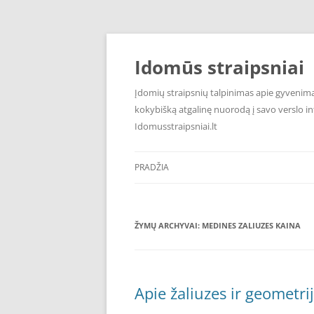
Pereiti
prie
turinio
Idomūs straipsniai
Įdomių straipsnių talpinimas apie gyvenimą,
kokybišką atgalinę nuorodą į savo verslo int
Idomusstraipsniai.lt
PRADŽIA
ŽYMŲ ARCHYVAI:
MEDINES ZALIUZES KAINA
Apie žaliuzes ir geometri