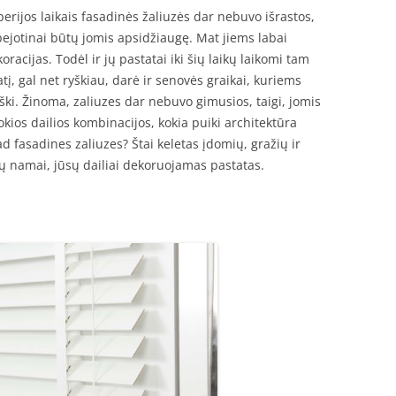
erijos laikais fasadinės žaliuzės dar nebuvo išrastos,
bejotinai būtų jomis apsidžiaugę. Mat jiems labai
oracijas. Todėl ir jų pastatai iki šių laikų laikomi tam
atį, gal net ryškiau, darė ir senovės graikai, kuriems
ški. Žinoma, zaliuzes dar nebuvo gimusios, taigi, jomis
Kokios dailios kombinacijos, kokia puiki architektūra
 fasadines zaliuzes? Štai keletas įdomių, gražių ir
ūsų namai, jūsų dailiai dekoruojamas pastatas.