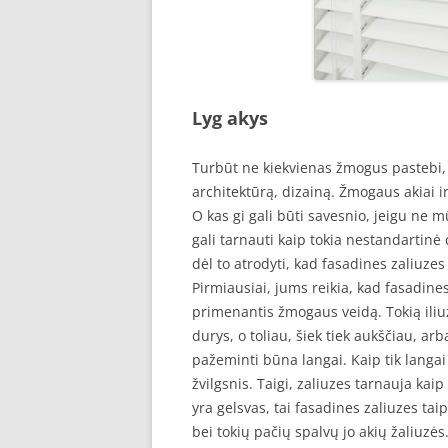
Lyg akys
Turbūt ne kiekvienas žmogus pastebi,
architektūrą, dizainą. Žmogaus akiai i
O kas gi gali būti savesnio, jeigu ne 
gali tarnauti kaip tokia nestandartinė d
dėl to atrodyti, kad fasadines zaliuzes
Pirmiausiai, jums reikia, kad fasadines
primenantis žmogaus veidą. Tokią iliu
durys, o toliau, šiek tiek aukščiau, a
pažeminti būna langai. Kaip tik langai i
žvilgsnis. Taigi, zaliuzes tarnauja kaip
yra gelsvas, tai fasadines zaliuzes taip
bei tokių pačių spalvų jo akių žaliuzės.