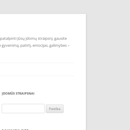
atalpinti Jūsų įdomų straipsnį, gausite
e gyvenimą, patirtį, emocijas, galimybes –
ĮDOMŪS STRAIPSNAI
Ieškoti: