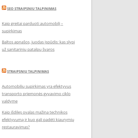
SEO STRAIPSNIU TALPINIMAS
Kaip greitai parduoti automobilį –
supirkimas
Baltos apnašos, juodas įspūdis: kas slypi
už sanitarinių patalpų švaros
STRAIPSNIU TALPINIMAS
Automobilių supirkimas yra efektyvus
transporto priemonės gyvavimo ciklo
valdyme
Kaip išdilęs ovalas mažina technikos
efektyvumą ir kuo gali padėti kiaurymių
restauravimas?