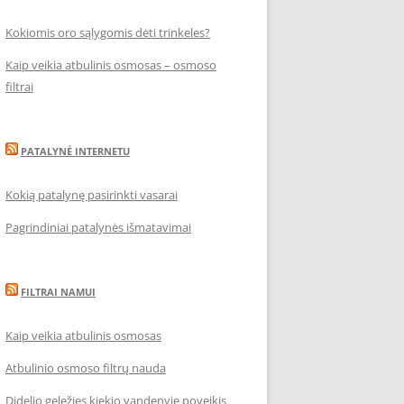
Kokiomis oro sąlygomis dėti trinkeles?
Kaip veikia atbulinis osmosas – osmoso
filtrai
PATALYNĖ INTERNETU
Kokią patalynę pasirinkti vasarai
Pagrindiniai patalynės išmatavimai
FILTRAI NAMUI
Kaip veikia atbulinis osmosas
Atbulinio osmoso filtrų nauda
Didelio geležies kiekio vandenyje poveikis