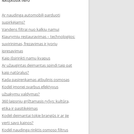
NAUJAUSIA INFO
Ar naudinga automobilį parduoti
supirkėjams?
Vandens filtrai nuo kalkių namui
Kiaurymių restauravimas – technologijos:
suvirinimas, frezavimas ir įvorių
įpresavimas
Kaip išsirinkti namų kvapus
Ar užaugintas deimantas spindi taip pat
kaip natūralus?
Kada pasirenkamas atbulinis osmosas
Kodėl įmonei svarbus efektyvus
užsakymų valdymas?
360 laipsnių grįžtamasis ryšys: kultūra,
etika ir pasitikėjimas
Kodėl deimantai tokie brangūs ir ar jie
verti savo kainos?
Kodėl naudinga rinktis osmoso filtrus