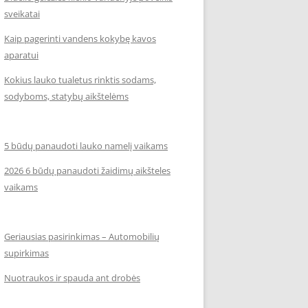
sveikatai
Kaip pagerinti vandens kokybę kavos
aparatui
Kokius lauko tualetus rinktis sodams,
sodyboms, statybų aikštelėms
5 būdų panaudoti lauko namelį vaikams
2026 6 būdų panaudoti žaidimų aikšteles
vaikams
Geriausias pasirinkimas – Automobilių
supirkimas
Nuotraukos ir spauda ant drobės