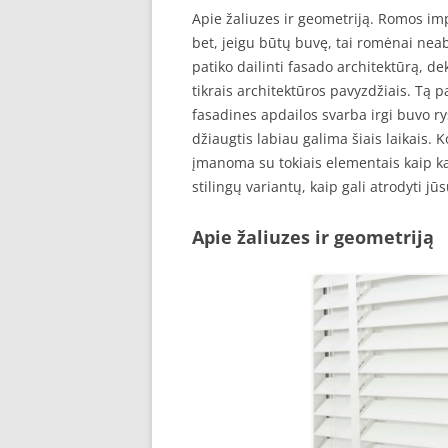
Apie žaliuzes ir geometriją. Romos imp
bet, jeigu būtų buvę, tai romėnai nea
patiko dailinti fasado architektūrą, dek
tikrais architektūros pavyzdžiais. Tą p
fasadines apdailos svarba irgi buvo ry
džiaugtis labiau galima šiais laikais. 
įmanoma su tokiais elementais kaip kad
stilingų variantų, kaip gali atrodyti j
Apie žaliuzes ir geometriją