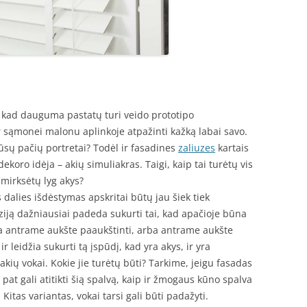
 kad dauguma pastatų turi veido prototipo
r sąmonei malonu aplinkoje atpažinti kažką labai savo.
mūsų pačių portretai? Todėl ir fasadines
zaliuzes
kartais
ekoro idėja – akių simuliakras. Taigi, kaip tai turėtų vis
 mirksėtų lyg akys?
 dalies išdėstymas apskritai būtų jau šiek tiek
ziją dažniausiai padeda sukurti tai, kad apačioje būna
rba antrame aukšte paaukštinti, arba antrame aukšte
r leidžia sukurti tą įspūdį, kad yra akys, ir yra
 akių vokai. Kokie jie turėtų būti? Tarkime, jeigu fasadas
 pat gali atitikti šią spalvą, kaip ir žmogaus kūno spalva
 Kitas variantas, vokai tarsi gali būti padažyti.