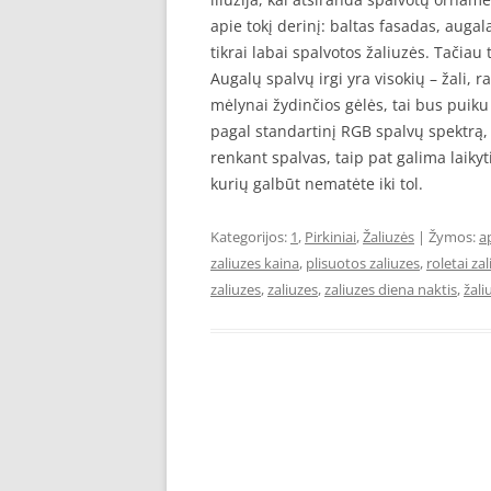
apie tokį derinį: baltas fasadas, augal
tikrai labai spalvotos žaliuzės. Tačiau 
Augalų spalvų irgi yra visokių – žali, 
mėlynai žydinčios gėlės, tai bus puiku
pagal standartinį RGB spalvų spektrą, k
renkant spalvas, taip pat galima laikyt
kurių galbūt nematėte iki tol.
Kategorijos:
1
,
Pirkiniai
,
Žaliuzės
| Žymos:
a
zaliuzes kaina
,
plisuotos zaliuzes
,
roletai za
zaliuzes
,
zaliuzes
,
zaliuzes diena naktis
,
žali