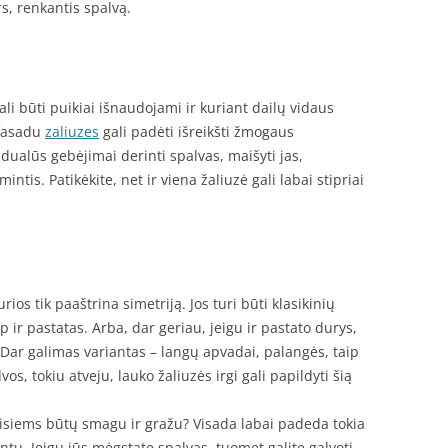
s, renkantis spalvą.
ali būti puikiai išnaudojami ir kuriant dailų vidaus
 fasadu
zaliuzes
gali padėti išreikšti žmogaus
dualūs gebėjimai derinti spalvas, maišyti jas,
mintis. Patikėkite, net ir viena žaliuzė gali labai stipriai
ios tik paaštrina simetriją. Jos turi būti klasikinių
p ir pastatas. Arba, dar geriau, jeigu ir pastato durys,
. Dar galimas variantas – langų apvadai, palangės, taip
os, tokiu atveju, lauko žaliuzės irgi gali papildyti šią
visiems būtų smagu ir gražu? Visada labai padeda tokia
ntų. Jeigu jūs mėgstate spalvas, tuomet galite galvoti