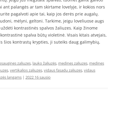
ai ant palangės ar tam skirtame lovelyje, ir kokios nors
turite pagalvoti apie tai, kaip jos derės prie augalų.
raudoni, mėlyni, geltoni. Tarkime, jeigu loveliuose augs
 uždėti kontrastinės spalvos žaliuzes. Kaip žinome
ontrastinė spalva būtų violetinė. Visais kitais atvejais,
is šios kontrastų krypties, ji suteiks daug galimybių,
psaugines zaliuzes
,
lauko žaliuzės
,
medines zaliuzes
,
medines
liuzes
,
vertikalios zaliuzes
,
vidaus fasadu zaliuzes
,
vidaus
uzės langams
|
2022 16 sausio