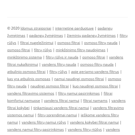
© 2020
Idomus straipsniai
|
internetine parduotuve
|
padangų
žymėjimas
|
padangų žymėjimas
|
žieminių padangų žymėjimas
|
filtrų
rūšys
|
filtrai nugeležinimui
|
osmoso filtrai
|
osmoso filtrų nauda
|
osmoso filtrai
|
filtrų rūšys
|
minkštinimo filtrų naudojimas
|
minkštinimo sistema
|
filtrų rūšys ir nauda
|
osmoso filtrai
|
vandens
filtrai nukalkinimui
|
vandens filtrų nauda
|
osmoso filtrų nauda
|
atbulinio osmoso filtrai
|
filtrų rūšys
|
apie geriamo vandens filtrus
|
kas yra atbulinis osmosas
|
namui naudingi osmoso filtrai
|
osmoso
filtrų nauda
|
naudingi osmoso filtrai
|
kuo naudingi osmoso filtrai
|
vandens filtravimo sistemos
|
filtrų namui pasirinkimas
|
filtrai
komfortui namuose
|
vandens filtrai namui
|
filtrai namams
|
vandens
filtrai kokybei
|
tinkamiausi vandens filtrai namui
|
vandens filtravimo
sistemos namui
|
filtrų sprendimai namui
|
ieškome vandens filtrų
namui
|
vandens filtrų namui rūšys
|
vandens kokybei filtrai namui
|
vandens namui filtrų pasirinkimas
|
vandens filtrų rtūšys
|
vandens