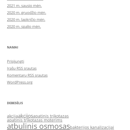
2021 m. sausio mėn.
2020 m. gruodžio mėn.
2020 m. lapkričio mėn.
2020 m. spalio mėn.
NAMAI
Prisijungti
Įrašų RSS srautas
Komentarų RSS srautas
WordPress.org
DEBESĖLIS
akcijos
akcija
apatinis trikotazas
apatinis trikotazas moterims
atbulinis osmosas
bakterijos kanalizacijai