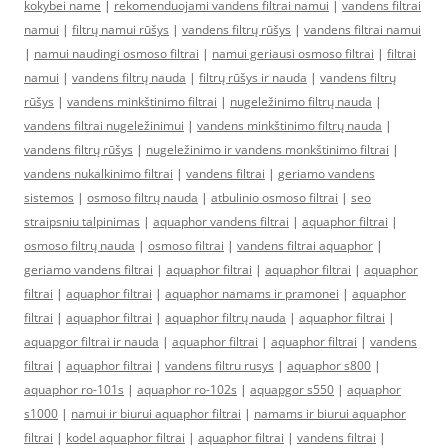
kokybei name
|
rekomenduojami vandens filtrai namui
|
vandens filtrai
namui
|
filtrų namui rūšys
|
vandens filtrų rūšys
|
vandens filtrai namui
|
namui naudingi osmoso filtrai
|
namui geriausi osmoso filtrai
|
filtrai
namui
|
vandens filtrų nauda
|
filtrų rūšys ir nauda
|
vandens filtrų
rūšys
|
vandens minkštinimo filtrai
|
nugeležinimo filtrų nauda
|
vandens filtrai nugeležinimui
|
vandens minkštinimo filtrų nauda
|
vandens filtrų rūšys
|
nugeležinimo ir vandens monkštinimo filtrai
|
vandens nukalkinimo filtrai
|
vandens filtrai
|
geriamo vandens
sistemos
|
osmoso filtrų nauda
|
atbulinio osmoso filtrai
|
seo
straipsniu talpinimas
|
aquaphor vandens filtrai
|
aquaphor filtrai
|
osmoso filtrų nauda
|
osmoso filtrai
|
vandens filtrai aquaphor
|
geriamo vandens filtrai
|
aquaphor filtrai
|
aquaphor filtrai
|
aquaphor
filtrai
|
aquaphor filtrai
|
aquaphor namams ir pramonei
|
aquaphor
filtrai
|
aquaphor filtrai
|
aquaphor filtrų nauda
|
aquaphor filtrai
|
aquapgor filtrai ir nauda
|
aquaphor filtrai
|
aquaphor filtrai
|
vandens
filtrai
|
aquaphor filtrai
|
vandens filtru rusys
|
aquaphor s800
|
aquaphor ro-101s
|
aquaphor ro-102s
|
aquapgor s550
|
aquaphor
s1000
|
namui ir biurui aquaphor filtrai
|
namams ir biurui aquaphor
filtrai
|
kodel aquaphor filtrai
|
aquaphor filtrai
|
vandens filtrai
|