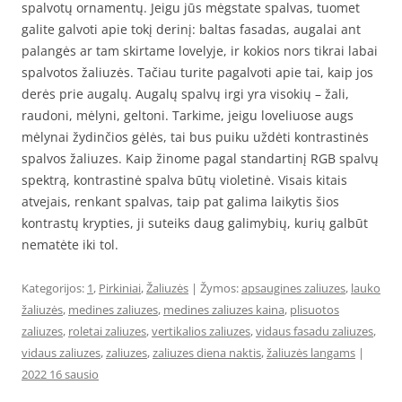
spalvotų ornamentų. Jeigu jūs mėgstate spalvas, tuomet
galite galvoti apie tokį derinį: baltas fasadas, augalai ant
palangės ar tam skirtame lovelyje, ir kokios nors tikrai labai
spalvotos žaliuzės. Tačiau turite pagalvoti apie tai, kaip jos
derės prie augalų. Augalų spalvų irgi yra visokių – žali,
raudoni, mėlyni, geltoni. Tarkime, jeigu loveliuose augs
mėlynai žydinčios gėlės, tai bus puiku uždėti kontrastinės
spalvos žaliuzes. Kaip žinome pagal standartinį RGB spalvų
spektrą, kontrastinė spalva būtų violetinė. Visais kitais
atvejais, renkant spalvas, taip pat galima laikytis šios
kontrastų krypties, ji suteiks daug galimybių, kurių galbūt
nematėte iki tol.
Kategorijos:
1
,
Pirkiniai
,
Žaliuzės
| Žymos:
apsaugines zaliuzes
,
lauko
žaliuzės
,
medines zaliuzes
,
medines zaliuzes kaina
,
plisuotos
zaliuzes
,
roletai zaliuzes
,
vertikalios zaliuzes
,
vidaus fasadu zaliuzes
,
vidaus zaliuzes
,
zaliuzes
,
zaliuzes diena naktis
,
žaliuzės langams
|
2022 16 sausio