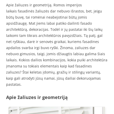
Apie žaliuzes ir geometriją. Romos imperijos
laikais fasadinės žaliuzės dar nebuvo išrastos, bet, jeigu
būtų buvę, tai romėnai neabejotinai būtų jomis
apsidžiaugę. Mat jiems labai patiko dailinti fasado
architektūrą, dekoracijas. Todėl ir jų pastatai iki šių laikų
laikomi tam tikrais architektūros pavyzdžiais. Tą patį, gal
net ryškiau, darė ir senovės graikai, kuriems fasadines
apdailos svarba irgi buvo ryški. Žinoma, zaliuzes dar
nebuvo gimusios, taigi, jomis džiaugtis labiau galima šiais
laikais. Kokios dailios kombinacijos, kokia puiki architektūra
įmanoma su tokiais elementais kaip kad fasadines
zaliuzes? Štai keletas įdomių, gražių ir stilingų variantų,
kaip gali atrodyti jūsų namai, jūsų dailiai dekoruojamas
pastatas.
Apie žaliuzes ir geometriją