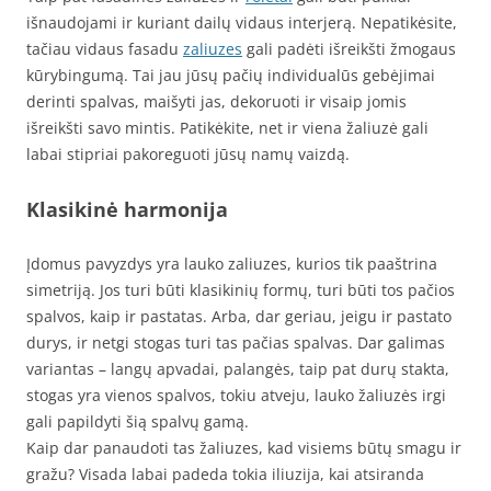
išnaudojami ir kuriant dailų vidaus interjerą. Nepatikėsite,
tačiau vidaus fasadu
zaliuzes
gali padėti išreikšti žmogaus
kūrybingumą. Tai jau jūsų pačių individualūs gebėjimai
derinti spalvas, maišyti jas, dekoruoti ir visaip jomis
išreikšti savo mintis. Patikėkite, net ir viena žaliuzė gali
labai stipriai pakoreguoti jūsų namų vaizdą.
Klasikinė harmonija
Įdomus pavyzdys yra lauko zaliuzes, kurios tik paaštrina
simetriją. Jos turi būti klasikinių formų, turi būti tos pačios
spalvos, kaip ir pastatas. Arba, dar geriau, jeigu ir pastato
durys, ir netgi stogas turi tas pačias spalvas. Dar galimas
variantas – langų apvadai, palangės, taip pat durų stakta,
stogas yra vienos spalvos, tokiu atveju, lauko žaliuzės irgi
gali papildyti šią spalvų gamą.
Kaip dar panaudoti tas žaliuzes, kad visiems būtų smagu ir
gražu? Visada labai padeda tokia iliuzija, kai atsiranda