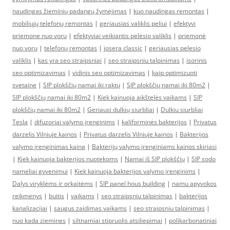
naudingas žieminių padangų žymėjimas
|
kuo naudingas remontas
|
mobiliųjų telefonų remontas
|
geriausias valiklis peliui
|
efektyvi
priemone nuo voru
|
efektyviai veikiantis pelėsio valiklis
|
priemonė
nuo vorų
|
telefonų remontas
|
josera classic
|
geriausias pelesio
valiklis
|
kas yra seo straipsniai
|
seo straipsniu talpinimas
|
isorinis
seo optimizavimas
|
vidinis seo optimizavimas
|
kaip optimizuoti
svetaine
|
SIP plokščių namai iki raktų
|
SIP plokščių namai iki 80m2
|
SIP plokščių namai iki 80m2
|
Kiek kainuoja aikštelės vaikams
|
SIP
plokščių namai iki 80m2
|
Geriausi dulkių siurbliai
|
Dulkiu siurbliai
Tesla
|
difuzoriai valymo įrenginims
|
kaliforminės bakterijos
|
Privatus
darzelis Vilniuje kainos
|
Privatus darzelis Vilniuje kainos
|
Bakterijos
valymo įrenginimas kaina
|
Bakterijų valymo įrenginiams kainos skiriasi
|
Kiek kainuoja bakterijos nuotekoms
|
Namai iš SIP plokščių
|
SIP sodo
nameliai gyvenimui
|
Kiek kainuoja bakterijos valymo įrenginims
|
Dalys viryklėms ir orkaitėms
|
SIP panel hous building
|
namu apyvokos
reikmenys
|
buitis
|
vaikams
|
seo straipsniu talpinimas
|
bakterijos
kanalizacijai
|
saugus zaidimas vaikams
|
seo straipsniu talpinimas
|
nuo kada ziemines
|
siltnamiai stipruolis atsiliepimai
|
polikarbonatiniai