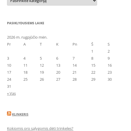
PASIKLYDUSIEMS LAIKE
2026 m. rugpjūčio mėn.
Pr
A
T
K
Pn
Š
S
1
2
3
4
5
6
7
8
9
10
11
12
13
14
15
16
17
18
19
20
21
22
23
24
25
26
27
28
29
30
31
« Vas
KLINKERIS
Kokiomis oro sąlygomis dėti trinkeles?