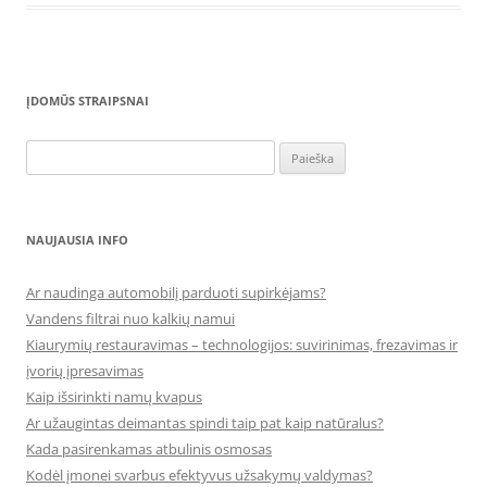
ĮDOMŪS STRAIPSNAI
Ieškoti:
NAUJAUSIA INFO
Ar naudinga automobilį parduoti supirkėjams?
Vandens filtrai nuo kalkių namui
Kiaurymių restauravimas – technologijos: suvirinimas, frezavimas ir
įvorių įpresavimas
Kaip išsirinkti namų kvapus
Ar užaugintas deimantas spindi taip pat kaip natūralus?
Kada pasirenkamas atbulinis osmosas
Kodėl įmonei svarbus efektyvus užsakymų valdymas?