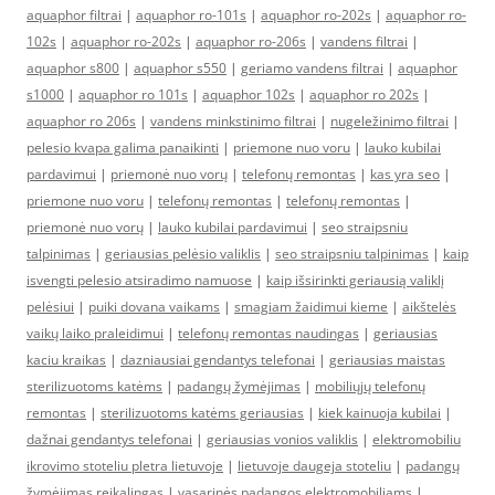
aquaphor filtrai
|
aquaphor ro-101s
|
aquaphor ro-202s
|
aquaphor ro-
102s
|
aquaphor ro-202s
|
aquaphor ro-206s
|
vandens filtrai
|
aquaphor s800
|
aquaphor s550
|
geriamo vandens filtrai
|
aquaphor
s1000
|
aquaphor ro 101s
|
aquaphor 102s
|
aquaphor ro 202s
|
aquaphor ro 206s
|
vandens minkstinimo filtrai
|
nugeležinimo filtrai
|
pelesio kvapa galima panaikinti
|
priemone nuo voru
|
lauko kubilai
pardavimui
|
priemonė nuo vorų
|
telefonų remontas
|
kas yra seo
|
priemone nuo voru
|
telefonų remontas
|
telefonų remontas
|
priemonė nuo vorų
|
lauko kubilai pardavimui
|
seo straipsniu
talpinimas
|
geriausias pelėsio valiklis
|
seo straipsniu talpinimas
|
kaip
isvengti pelesio atsiradimo namuose
|
kaip išsirinkti geriausią valiklį
pelėsiui
|
puiki dovana vaikams
|
smagiam žaidimui kieme
|
aikštelės
vaikų laiko praleidimui
|
telefonų remontas naudingas
|
geriausias
kaciu kraikas
|
dazniausiai gendantys telefonai
|
geriausias maistas
sterilizuotoms katėms
|
padangų žymėjimas
|
mobiliųjų telefonų
remontas
|
sterilizuotoms katėms geriausias
|
kiek kainuoja kubilai
|
dažnai gendantys telefonai
|
geriausias vonios valiklis
|
elektromobiliu
ikrovimo stoteliu pletra lietuvoje
|
lietuvoje daugeja stoteliu
|
padangų
žymėjimas reikalingas
|
vasarinės padangos elektromobiliams
|