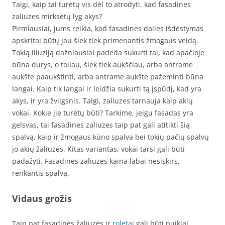
Taigi, kaip tai turėtų vis dėl to atrodyti, kad fasadines
zaliuzes mirksėtų lyg akys?
Pirmiausiai, jums reikia, kad fasadines dalies išdėstymas
apskritai būtų jau šiek tiek primenantis žmogaus veidą.
Tokią iliuziją dažniausiai padeda sukurti tai, kad apačioje
būna durys, o toliau, šiek tiek aukščiau, arba antrame
aukšte paaukštinti, arba antrame aukšte pažeminti būna
langai. Kaip tik langai ir leidžia sukurti tą įspūdį, kad yra
akys, ir yra žvilgsnis. Taigi, zaliuzes tarnauja kaip akių
vokai. Kokie jie turėtų būti? Tarkime, jeigu fasadas yra
gelsvas, tai fasadines zaliuzes taip pat gali atitikti šią
spalvą, kaip ir žmogaus kūno spalva bei tokių pačių spalvų
jo akių žaliuzės. Kitas variantas, vokai tarsi gali būti
padažyti. Fasadines zaliuzes kaina labai nesiskirs,
renkantis spalvą.
Vidaus grožis
Taip pat fasadinės žaliuzės ir
roletai
gali būti puikiai