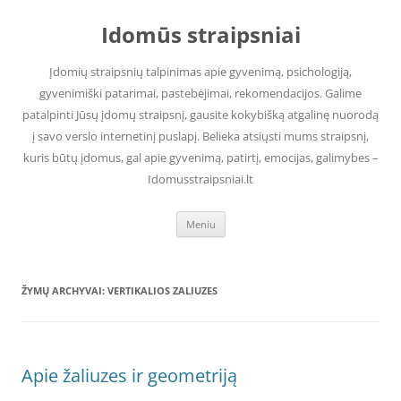
Pereiti
prie
Idomūs straipsniai
turinio
Įdomių straipsnių talpinimas apie gyvenimą, psichologiją,
gyvenimiški patarimai, pastebėjimai, rekomendacijos. Galime
patalpinti Jūsų įdomų straipsnį, gausite kokybišką atgalinę nuorodą
į savo verslo internetinį puslapį. Belieka atsiųsti mums straipsnį,
kuris būtų įdomus, gal apie gyvenimą, patirtį, emocijas, galimybes –
Idomusstraipsniai.lt
Meniu
ŽYMŲ ARCHYVAI:
VERTIKALIOS ZALIUZES
Apie žaliuzes ir geometriją