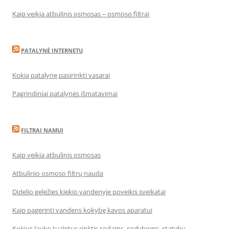
Kaip veikia atbulinis osmosas – osmoso filtrai
PATALYNĖ INTERNETU
Kokią patalynę pasirinkti vasarai
Pagrindiniai patalynės išmatavimai
FILTRAI NAMUI
Kaip veikia atbulinis osmosas
Atbulinio osmoso filtrų nauda
Didelio geležies kiekio vandenyje poveikis sveikatai
Kaip pagerinti vandens kokybę kavos aparatui
Kokius lauko tualetus rinktis sodams, sodyboms, statybų