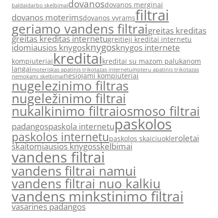
dovanos
dovanos merginai
baldai
darbo skelbimai
filtrai
dovanos moterims
dovanos vyrams
geriamo vandens filtrai
greitas kreditas
greitas kreditas internetu
greitieji kreditai internetu
knygos
idomiausios knygos
knygos internete
kreditai
kompiuteriai
kreditai su mazom palukanom
langai
moteriskas apatinis trikotazas internetu
moteru apatinis trikotazas
nesiojami kompiuteriai
nemokami skelbimai
nugelezinimo filtras
nugeležinimo filtrai
nukalkinimo filtrai
osmoso filtrai
paskolos
padangos
paskola internetu
paskolos internetu
roletai
paskolos skaiciuokle
skaitomiausios knygos
skelbimai
vandens filtrai
vandens filtrai namui
vandens filtrai nuo kalkiu
vandens minkstinimo filtrai
vasarines padangos