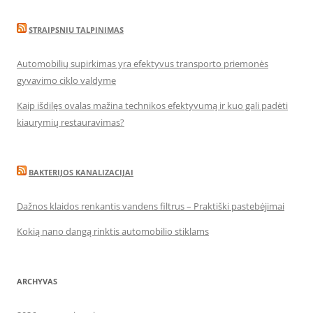
STRAIPSNIU TALPINIMAS
Automobilių supirkimas yra efektyvus transporto priemonės
gyvavimo ciklo valdyme
Kaip išdilęs ovalas mažina technikos efektyvumą ir kuo gali padėti
kiaurymių restauravimas?
BAKTERIJOS KANALIZACIJAI
Dažnos klaidos renkantis vandens filtrus – Praktiški pastebėjimai
Kokią nano dangą rinktis automobilio stiklams
ARCHYVAS