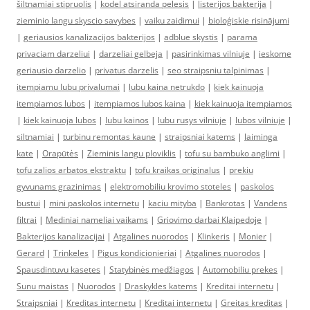
šiltnamiai stipruolis
|
kodel atsiranda pelesis
|
listerijos bakterija
|
zieminio langu skyscio savybes
|
vaiku zaidimui
|
bioloģiskie risinājumi
|
geriausios kanalizacijos bakterijos
|
adblue skystis
|
parama
privaciam darzeliui
|
darzeliai gelbeja
|
pasirinkimas vilniuje
|
ieskome
geriausio darzelio
|
privatus darzelis
|
seo straipsniu talpinimas
|
itempiamu lubu privalumai
|
lubu kaina netrukdo
|
kiek kainuoja
itempiamos lubos
|
itempiamos lubos kaina
|
kiek kainuoja itempiamos
|
kiek kainuoja lubos
|
lubu kainos
|
lubu rusys vilniuje
|
lubos vilniuje
|
siltnamiai
|
turbinu remontas kaune
|
straipsniai katems
|
laiminga
kate
|
Orapūtės
|
Zieminis langu ploviklis
|
tofu su bambuko anglimi
|
tofu zalios arbatos ekstraktu
|
tofu kraikas originalus
|
prekiu
gyvunams grazinimas
|
elektromobiliu krovimo stoteles
|
paskolos
bustui
|
mini paskolos internetu
|
kaciu mityba
|
Bankrotas
|
Vandens
filtrai
|
Mediniai nameliai vaikams
|
Griovimo darbai Klaipedoje
|
Bakterijos kanalizacijai
|
Atgalines nuorodos
|
Klinkeris
|
Monier
|
Gerard
|
Trinkeles
|
Pigus kondicionieriai
|
Atgalines nuorodos
|
Spausdintuvu kasetes
|
Statybinės medžiagos
|
Automobiliu prekes
|
Sunu maistas
|
Nuorodos
|
Draskykles katems
|
Kreditai internetu
|
Straipsniai
|
Kreditas internetu
|
Kreditai internetu
|
Greitas kreditas
|