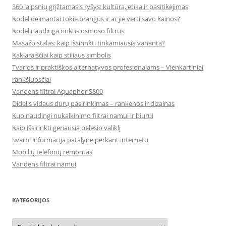
360 laipsnių grįžtamasis ryšys: kultūra, etika ir pasitikėjimas
Kodėl deimantai tokie brangūs ir ar jie verti savo kainos?
Kodėl naudinga rinktis osmoso filtrus
Masažo stalas: kaip išsirinkti tinkamiausią variantą?
Kaklaraiščiai kaip stiliaus simbolis
Tvarios ir praktiškos alternatyvos profesionalams – Vienkartiniai
rankšluosčiai
Vandens filtrai Aquaphor S800
Didelis vidaus durų pasirinkimas – rankenos ir dizainas
Kuo naudingi nukalkinimo filtrai namui ir biurui
Kaip išsirinkti geriausią pelėsio valiklį
Svarbi informacija patalyne perkant internetu
Mobilių telefonų remontas
Vandens filtrai namui
KATEGORIJOS
Kategorijos