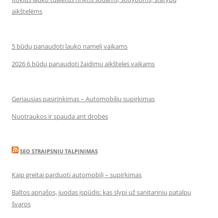
aikštelėms
5 būdų panaudoti lauko namelį vaikams
2026 6 būdų panaudoti žaidimų aikšteles vaikams
Geriausias pasirinkimas – Automobilių supirkimas
Nuotraukos ir spauda ant drobės
SEO STRAIPSNIU TALPINIMAS
Kaip greitai parduoti automobilį – supirkimas
Baltos apnašos, juodas įspūdis: kas slypi už sanitarinių patalpų
švaros