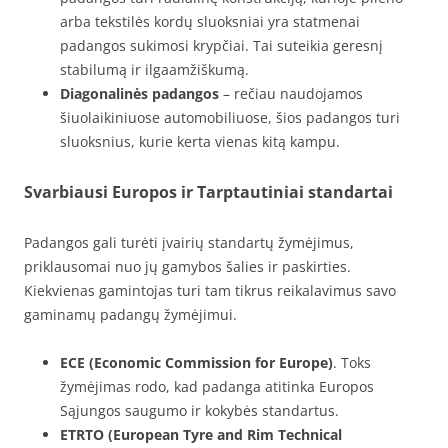
arba tekstilės kordų sluoksniai yra statmenai
padangos sukimosi krypčiai. Tai suteikia geresnį
stabilumą ir ilgaamžiškumą.
Diagonalinės padangos
– rečiau naudojamos
šiuolaikiniuose automobiliuose, šios padangos turi
sluoksnius, kurie kerta vienas kitą kampu.
Svarbiausi Europos ir Tarptautiniai standartai
Padangos gali turėti įvairių standartų žymėjimus,
priklausomai nuo jų gamybos šalies ir paskirties.
Kiekvienas gamintojas turi tam tikrus reikalavimus savo
gaminamų padangų žymėjimui.
ECE (Economic Commission for Europe)
. Toks
žymėjimas rodo, kad padanga atitinka Europos
Sąjungos saugumo ir kokybės standartus.
ETRTO (European Tyre and Rim Technical