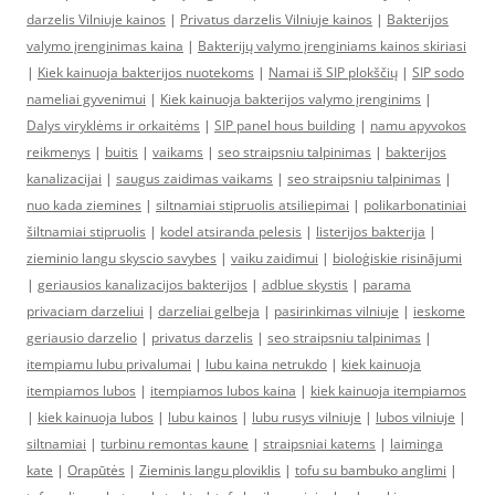
darzelis Vilniuje kainos
|
Privatus darzelis Vilniuje kainos
|
Bakterijos
valymo įrenginimas kaina
|
Bakterijų valymo įrenginiams kainos skiriasi
|
Kiek kainuoja bakterijos nuotekoms
|
Namai iš SIP plokščių
|
SIP sodo
nameliai gyvenimui
|
Kiek kainuoja bakterijos valymo įrenginims
|
Dalys viryklėms ir orkaitėms
|
SIP panel hous building
|
namu apyvokos
reikmenys
|
buitis
|
vaikams
|
seo straipsniu talpinimas
|
bakterijos
kanalizacijai
|
saugus zaidimas vaikams
|
seo straipsniu talpinimas
|
nuo kada ziemines
|
siltnamiai stipruolis atsiliepimai
|
polikarbonatiniai
šiltnamiai stipruolis
|
kodel atsiranda pelesis
|
listerijos bakterija
|
zieminio langu skyscio savybes
|
vaiku zaidimui
|
bioloģiskie risinājumi
|
geriausios kanalizacijos bakterijos
|
adblue skystis
|
parama
privaciam darzeliui
|
darzeliai gelbeja
|
pasirinkimas vilniuje
|
ieskome
geriausio darzelio
|
privatus darzelis
|
seo straipsniu talpinimas
|
itempiamu lubu privalumai
|
lubu kaina netrukdo
|
kiek kainuoja
itempiamos lubos
|
itempiamos lubos kaina
|
kiek kainuoja itempiamos
|
kiek kainuoja lubos
|
lubu kainos
|
lubu rusys vilniuje
|
lubos vilniuje
|
siltnamiai
|
turbinu remontas kaune
|
straipsniai katems
|
laiminga
kate
|
Orapūtės
|
Zieminis langu ploviklis
|
tofu su bambuko anglimi
|