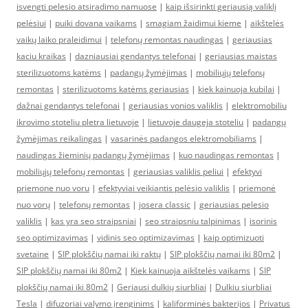
isvengti pelesio atsiradimo namuose
|
kaip išsirinkti geriausią valiklį
pelėsiui
|
puiki dovana vaikams
|
smagiam žaidimui kieme
|
aikštelės
vaikų laiko praleidimui
|
telefonų remontas naudingas
|
geriausias
kaciu kraikas
|
dazniausiai gendantys telefonai
|
geriausias maistas
sterilizuotoms katėms
|
padangų žymėjimas
|
mobiliųjų telefonų
remontas
|
sterilizuotoms katėms geriausias
|
kiek kainuoja kubilai
|
dažnai gendantys telefonai
|
geriausias vonios valiklis
|
elektromobiliu
ikrovimo stoteliu pletra lietuvoje
|
lietuvoje daugeja stoteliu
|
padangų
žymėjimas reikalingas
|
vasarinės padangos elektromobiliams
|
naudingas žieminių padangų žymėjimas
|
kuo naudingas remontas
|
mobiliųjų telefonų remontas
|
geriausias valiklis peliui
|
efektyvi
priemone nuo voru
|
efektyviai veikiantis pelėsio valiklis
|
priemonė
nuo vorų
|
telefonų remontas
|
josera classic
|
geriausias pelesio
valiklis
|
kas yra seo straipsniai
|
seo straipsniu talpinimas
|
isorinis
seo optimizavimas
|
vidinis seo optimizavimas
|
kaip optimizuoti
svetaine
|
SIP plokščių namai iki raktų
|
SIP plokščių namai iki 80m2
|
SIP plokščių namai iki 80m2
|
Kiek kainuoja aikštelės vaikams
|
SIP
plokščių namai iki 80m2
|
Geriausi dulkių siurbliai
|
Dulkiu siurbliai
Tesla
|
difuzoriai valymo įrenginims
|
kaliforminės bakterijos
|
Privatus