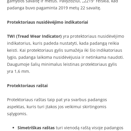
gamybos savaitę ir metus. Pavyzdžiui, „2219“ reiškia, kad
padanga buvo pagaminta 2019 metų 22 savaitę.
Protektoriaus nusidėvėjimo indikatoriai
TWI (Tread Wear Indicator)
yra protektoriaus nusidėvėjimo
indikatorius, kuris padeda nustatyti, kada padangą reikia
keisti. Kai protektoriaus gylis sumažėja iki šio indikatoriaus
lygio, padanga laikoma nusidėvėjusia ir netinkama naudoti.
Daugumoje šalių minimalus leistinas protektoriaus gylis
yra 1,6 mm.
Protektoriaus raštai
Protektoriaus raštas taip pat yra svarbus padangos
aspektas, kuris turi įtakos jos veikimui skirtingomis
sąlygomis.
Simetriškas raštas
turi vienodą raštą visoje padangos