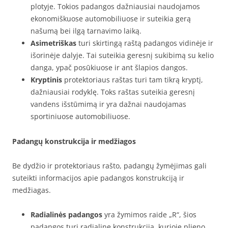
plotyje. Tokios padangos dažniausiai naudojamos
ekonomiškuose automobiliuose ir suteikia gerą
našumą bei ilgą tarnavimo laiką.
Asimetriškas
turi skirtingą raštą padangos vidinėje ir
išorinėje dalyje. Tai suteikia geresnį sukibimą su kelio
danga, ypač posūkiuose ir ant šlapios dangos.
Kryptinis
protektoriaus raštas turi tam tikrą kryptį,
dažniausiai rodyklę. Toks raštas suteikia geresnį
vandens išstūmimą ir yra dažnai naudojamas
sportiniuose automobiliuose.
Padangų konstrukcija ir medžiagos
Be dydžio ir protektoriaus rašto, padangų žymėjimas gali
suteikti informacijos apie padangos konstrukciją ir
medžiagas.
Radialinės padangos
yra žymimos raide „R“, šios
padangos turi radialinę konstrukciją, kurioje plieno