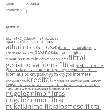
Komentarų RSS srautas
WordPress.org
DEBESĖLIS
akcijos
akcija
apatinis trikotazas
apatinis trikotazas moterims
atbulinis osmosas
bakterijos kanalizacijai
dovanos
dovanos merginai
baldai
darbo skelbimai
filtrai
dovanos moterims
dovanos vyrams
geriamo vandens filtrai
greitas kreditas
greitas kreditas internetu
greitieji kreditai internetu
knygos
idomiausios knygos
knygos internete
kreditai
kompiuteriai
kreditai su mazom palukanom
langai
moteriskas apatinis trikotazas internetu
moteru apatinis trikotazas
nesiojami kompiuteriai
nemokami skelbimai
nugelezinimo filtras
nugeležinimo filtrai
nukalkinimo filtrai
osmoso filtrai