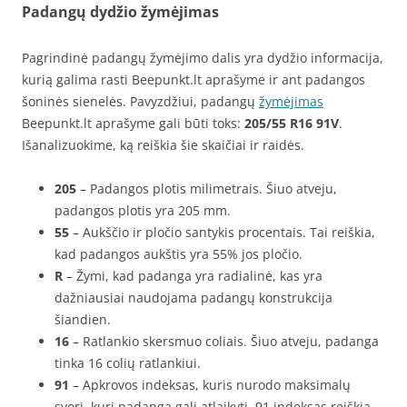
Padangų dydžio žymėjimas
Pagrindinė padangų žymėjimo dalis yra dydžio informacija,
kurią galima rasti Beepunkt.lt aprašyme ir ant padangos
šoninės sienelės. Pavyzdžiui, padangų
žymėjimas
Beepunkt.lt aprašyme gali būti toks:
205/55 R16 91V
.
Išanalizuokime, ką reiškia šie skaičiai ir raidės.
205
– Padangos plotis milimetrais. Šiuo atveju,
padangos plotis yra 205 mm.
55
– Aukščio ir pločio santykis procentais. Tai reiškia,
kad padangos aukštis yra 55% jos pločio.
R
– Žymi, kad padanga yra radialinė, kas yra
dažniausiai naudojama padangų konstrukcija
šiandien.
16
– Ratlankio skersmuo coliais. Šiuo atveju, padanga
tinka 16 colių ratlankiui.
91
– Apkrovos indeksas, kuris nurodo maksimalų
svorį, kurį padanga gali atlaikyti. 91 indeksas reiškia,