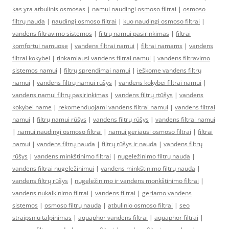
kas yra atbulinis osmosas
|
namui naudingi osmoso filtrai
|
osmoso
filtrų nauda
|
naudingi osmoso filtrai
|
kuo naudingi osmoso filtrai
|
vandens filtravimo sistemos
|
filtrų namui pasirinkimas
|
filtrai
komfortui namuose
|
vandens filtrai namui
|
filtrai namams
|
vandens
filtrai kokybei
|
tinkamiausi vandens filtrai namui
|
vandens filtravimo
sistemos namui
|
filtrų sprendimai namui
|
ieškome vandens filtrų
namui
|
vandens filtrų namui rūšys
|
vandens kokybei filtrai namui
|
vandens namui filtrų pasirinkimas
|
vandens filtrų rtūšys
|
vandens
kokybei name
|
rekomenduojami vandens filtrai namui
|
vandens filtrai
namui
|
filtrų namui rūšys
|
vandens filtrų rūšys
|
vandens filtrai namui
|
namui naudingi osmoso filtrai
|
namui geriausi osmoso filtrai
|
filtrai
namui
|
vandens filtrų nauda
|
filtrų rūšys ir nauda
|
vandens filtrų
rūšys
|
vandens minkštinimo filtrai
|
nugeležinimo filtrų nauda
|
vandens filtrai nugeležinimui
|
vandens minkštinimo filtrų nauda
|
vandens filtrų rūšys
|
nugeležinimo ir vandens monkštinimo filtrai
|
vandens nukalkinimo filtrai
|
vandens filtrai
|
geriamo vandens
sistemos
|
osmoso filtrų nauda
|
atbulinio osmoso filtrai
|
seo
straipsniu talpinimas
|
aquaphor vandens filtrai
|
aquaphor filtrai
|