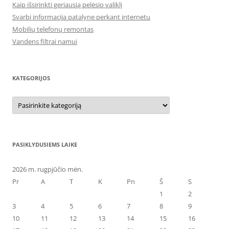
Kaip išsirinkti geriausią pelėsio valiklį
Svarbi informacija patalyne perkant internetu
Mobilių telefonų remontas
Vandens filtrai namui
KATEGORIJOS
Kategorijos
PASIKLYDUSIEMS LAIKE
2026 m. rugpjūčio mėn.
Pr
A
T
K
Pn
Š
S
1
2
3
4
5
6
7
8
9
10
11
12
13
14
15
16