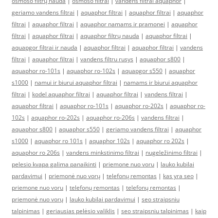
osmoso filtrų nauda
|
osmoso filtrai
|
vandens filtrai aquaphor
|
geriamo vandens filtrai
|
aquaphor filtrai
|
aquaphor filtrai
|
aquaphor
filtrai
|
aquaphor filtrai
|
aquaphor namams ir pramonei
|
aquaphor
filtrai
|
aquaphor filtrai
|
aquaphor filtrų nauda
|
aquaphor filtrai
|
aquapgor filtrai ir nauda
|
aquaphor filtrai
|
aquaphor filtrai
|
vandens
filtrai
|
aquaphor filtrai
|
vandens filtru rusys
|
aquaphor s800
|
aquaphor ro-101s
|
aquaphor ro-102s
|
aquapgor s550
|
aquaphor
s1000
|
namui ir biurui aquaphor filtrai
|
namams ir biurui aquaphor
filtrai
|
kodel aquaphor filtrai
|
aquaphor filtrai
|
vandens filtrai
|
aquaphor filtrai
|
aquaphor ro-101s
|
aquaphor ro-202s
|
aquaphor ro-
102s
|
aquaphor ro-202s
|
aquaphor ro-206s
|
vandens filtrai
|
aquaphor s800
|
aquaphor s550
|
geriamo vandens filtrai
|
aquaphor
s1000
|
aquaphor ro 101s
|
aquaphor 102s
|
aquaphor ro 202s
|
aquaphor ro 206s
|
vandens minkstinimo filtrai
|
nugeležinimo filtrai
|
pelesio kvapa galima panaikinti
|
priemone nuo voru
|
lauko kubilai
pardavimui
|
priemonė nuo vorų
|
telefonų remontas
|
kas yra seo
|
priemone nuo voru
|
telefonų remontas
|
telefonų remontas
|
priemonė nuo vorų
|
lauko kubilai pardavimui
|
seo straipsniu
talpinimas
|
geriausias pelėsio valiklis
|
seo straipsniu talpinimas
|
kaip