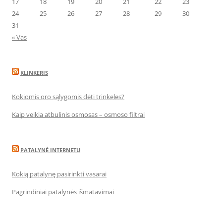
17
18
19
20
21
22
23
24
25
26
27
28
29
30
31
« Vas
KLINKERIS
Kokiomis oro sąlygomis dėti trinkeles?
Kaip veikia atbulinis osmosas – osmoso filtrai
PATALYNĖ INTERNETU
Kokią patalynę pasirinkti vasarai
Pagrindiniai patalynės išmatavimai