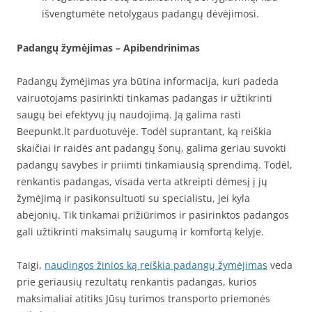
išvengtumėte netolygaus padangų dėvėjimosi.
Padangų žymėjimas – Apibendrinimas
Padangų žymėjimas yra būtina informacija, kuri padeda
vairuotojams pasirinkti tinkamas padangas ir užtikrinti
saugų bei efektyvų jų naudojimą. Ją galima rasti
Beepunkt.lt parduotuvėje. Todėl suprantant, ką reiškia
skaičiai ir raidės ant padangų šonų, galima geriau suvokti
padangų savybes ir priimti tinkamiausią sprendimą. Todėl,
renkantis padangas, visada verta atkreipti dėmesį į jų
žymėjimą ir pasikonsultuoti su specialistu, jei kyla
abejonių. Tik tinkamai prižiūrimos ir pasirinktos padangos
gali užtikrinti maksimalų saugumą ir komfortą kelyje.
Taigi,
naudingos žinios ką reiškia padangų žymėjimas
veda
prie geriausių rezultatų renkantis padangas, kurios
maksimaliai atitiks Jūsų turimos transporto priemonės