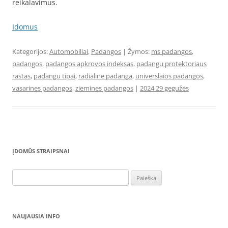
reikalavimus.
Idomus
Kategorijos:
Automobiliai
,
Padangos
| Žymos:
ms padangos
,
padangos
,
padangos apkrovos indeksas
,
padangu protektoriaus
rastas
,
padangu tipai
,
radialine padanga
,
universlaios padangos
,
vasarines padangos
,
ziemines padangos
|
2024 29 gegužės
ĮDOMŪS STRAIPSNAI
Ieškoti:
NAUJAUSIA INFO