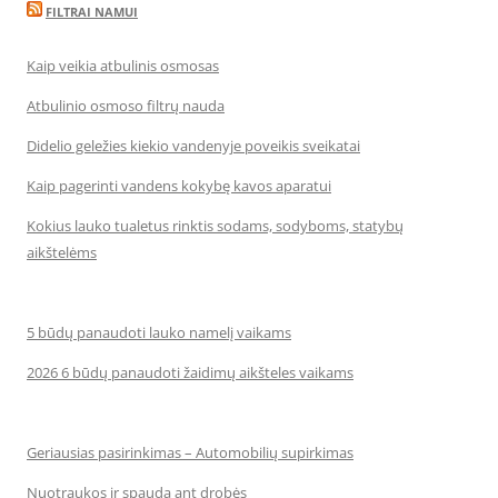
FILTRAI NAMUI
Kaip veikia atbulinis osmosas
Atbulinio osmoso filtrų nauda
Didelio geležies kiekio vandenyje poveikis sveikatai
Kaip pagerinti vandens kokybę kavos aparatui
Kokius lauko tualetus rinktis sodams, sodyboms, statybų
aikštelėms
5 būdų panaudoti lauko namelį vaikams
2026 6 būdų panaudoti žaidimų aikšteles vaikams
Geriausias pasirinkimas – Automobilių supirkimas
Nuotraukos ir spauda ant drobės