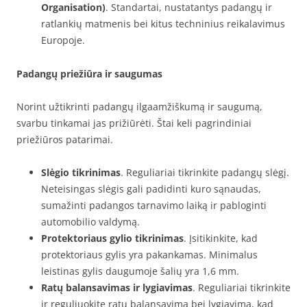
Organisation)
. Standartai, nustatantys padangų ir
ratlankių matmenis bei kitus techninius reikalavimus
Europoje.
Padangų priežiūra ir saugumas
Norint užtikrinti padangų ilgaamžiškumą ir saugumą,
svarbu tinkamai jas prižiūrėti. Štai keli pagrindiniai
priežiūros patarimai.
Slėgio tikrinimas
. Reguliariai tikrinkite padangų slėgį.
Neteisingas slėgis gali padidinti kuro sąnaudas,
sumažinti padangos tarnavimo laiką ir pabloginti
automobilio valdymą.
Protektoriaus gylio tikrinimas
. Įsitikinkite, kad
protektoriaus gylis yra pakankamas. Minimalus
leistinas gylis daugumoje šalių yra 1,6 mm.
Ratų balansavimas ir lygiavimas
. Reguliariai tikrinkite
ir reguliuokite ratų balansavimą bei lygiavimą, kad