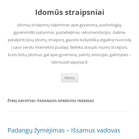
Pereiti
prie
Idomūs straipsniai
turinio
Įdomių straipsnių talpinimas apie gyvenimą, psichologiją,
gyvenimiški patarimai, pastebėjimai, rekomendacijos. Galime
patalpinti Jūsų įdomų straipsnį, gausite kokybišką atgalinę nuorodą
į savo verslo internetinį puslapį. Belieka atsiųsti mums straipsnį,
kuris būtų įdomus, gal apie gyvenimą, patirtį, emocijas, galimybes –
Idomusstraipsniai.lt
Meniu
ŽYMŲ ARCHYVAI:
PADANGOS APKROVOS INDEKSAS
Padangų žymėjimas – Išsamus vadovas