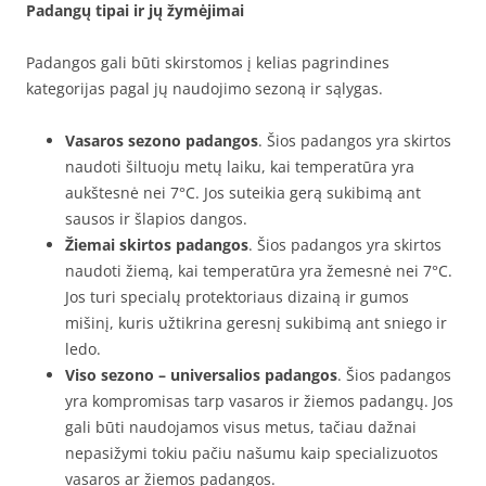
Padangų tipai ir jų žymėjimai
Padangos gali būti skirstomos į kelias pagrindines
kategorijas pagal jų naudojimo sezoną ir sąlygas.
Vasaros sezono padangos
. Šios padangos yra skirtos
naudoti šiltuoju metų laiku, kai temperatūra yra
aukštesnė nei 7°C. Jos suteikia gerą sukibimą ant
sausos ir šlapios dangos.
Žiemai skirtos padangos
. Šios padangos yra skirtos
naudoti žiemą, kai temperatūra yra žemesnė nei 7°C.
Jos turi specialų protektoriaus dizainą ir gumos
mišinį, kuris užtikrina geresnį sukibimą ant sniego ir
ledo.
Viso sezono – universalios padangos
. Šios padangos
yra kompromisas tarp vasaros ir žiemos padangų. Jos
gali būti naudojamos visus metus, tačiau dažnai
nepasižymi tokiu pačiu našumu kaip specializuotos
vasaros ar žiemos padangos.