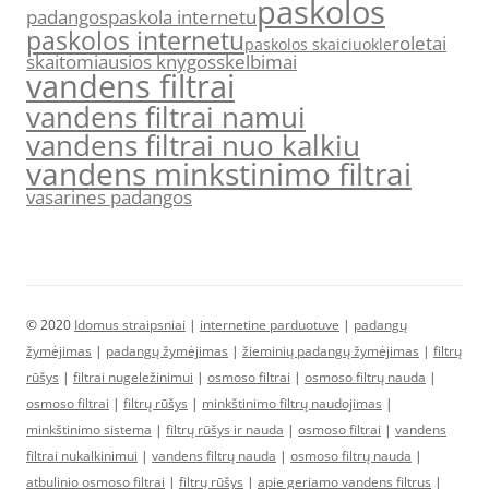
paskolos
padangos
paskola internetu
paskolos internetu
roletai
paskolos skaiciuokle
skaitomiausios knygos
skelbimai
vandens filtrai
vandens filtrai namui
vandens filtrai nuo kalkiu
vandens minkstinimo filtrai
vasarines padangos
© 2020
Idomus straipsniai
|
internetine parduotuve
|
padangų
žymėjimas
|
padangų žymėjimas
|
žieminių padangų žymėjimas
|
filtrų
rūšys
|
filtrai nugeležinimui
|
osmoso filtrai
|
osmoso filtrų nauda
|
osmoso filtrai
|
filtrų rūšys
|
minkštinimo filtrų naudojimas
|
minkštinimo sistema
|
filtrų rūšys ir nauda
|
osmoso filtrai
|
vandens
filtrai nukalkinimui
|
vandens filtrų nauda
|
osmoso filtrų nauda
|
atbulinio osmoso filtrai
|
filtrų rūšys
|
apie geriamo vandens filtrus
|