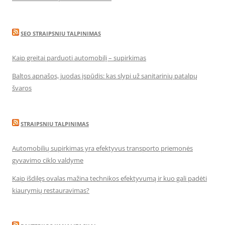
SEO STRAIPSNIU TALPINIMAS
Kaip greitai parduoti automobilį – supirkimas
Baltos apnašos, juodas įspūdis: kas slypi už sanitarinių patalpų
švaros
STRAIPSNIU TALPINIMAS
Automobilių supirkimas yra efektyvus transporto priemonės
gyvavimo ciklo valdyme
Kaip išdilęs ovalas mažina technikos efektyvumą ir kuo gali padėti
kiaurymių restauravimas?