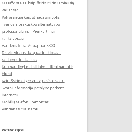
Masažo stalas: kaip išsirinkti tinkamiausią
variantą?
Kaklaraiščiai kaip stiliaus simbolis
Tvarios ir praktiškos alternatyvos
profesionalams – Vienkartiniai
rankšluosčiai
Vandens filtrai Aquaphor S800
Didelis vidaus durų pasirinkimas –
rankenos ir dizainas
Kuo naudingi nukalkinimo filtrai namui ir
biurui
Kaip išsirinkti geriausią pelėsio valiklį
Svarbi informacija patalyne perkant
internetu
Mobilių telefonų remontas
Vandens filtrai namui
KATEGORIJOS