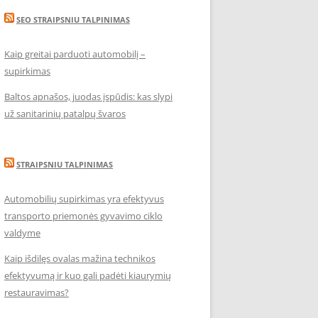
SEO STRAIPSNIU TALPINIMAS
Kaip greitai parduoti automobilį –
supirkimas
Baltos apnašos, juodas įspūdis: kas slypi
už sanitarinių patalpų švaros
STRAIPSNIU TALPINIMAS
Automobilių supirkimas yra efektyvus
transporto priemonės gyvavimo ciklo
valdyme
Kaip išdilęs ovalas mažina technikos
efektyvumą ir kuo gali padėti kiaurymių
restauravimas?