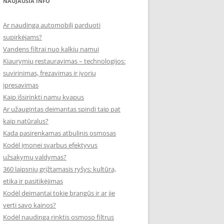
NAUJAUSIA INFO
Ar naudinga automobilį parduoti
supirkėjams?
Vandens filtrai nuo kalkių namui
Kiaurymių restauravimas – technologijos:
suvirinimas, frezavimas ir įvorių
įpresavimas
Kaip išsirinkti namų kvapus
Ar užaugintas deimantas spindi taip pat
kaip natūralus?
Kada pasirenkamas atbulinis osmosas
Kodėl įmonei svarbus efektyvus
užsakymų valdymas?
360 laipsnių grįžtamasis ryšys: kultūra,
etika ir pasitikėjimas
Kodėl deimantai tokie brangūs ir ar jie
verti savo kainos?
Kodėl naudinga rinktis osmoso filtrus