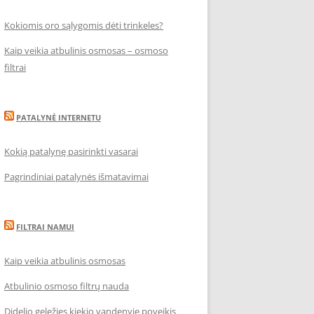
Kokiomis oro sąlygomis dėti trinkeles?
Kaip veikia atbulinis osmosas – osmoso
filtrai
PATALYNĖ INTERNETU
Kokią patalynę pasirinkti vasarai
Pagrindiniai patalynės išmatavimai
FILTRAI NAMUI
Kaip veikia atbulinis osmosas
Atbulinio osmoso filtrų nauda
Didelio geležies kiekio vandenyje poveikis