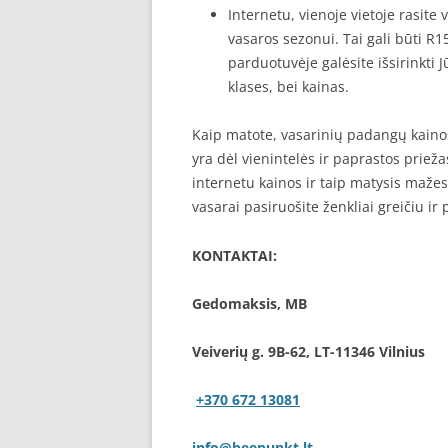
Internetu, vienoje vietoje rasi
vasaros sezonui. Tai gali būti R
parduotuvėje galėsite išsirinkti 
klases, bei kainas.
Kaip matote, vasarinių padangų kaino
yra dėl vienintelės ir paprastos priež
internetu kainos ir taip matysis mažesn
vasarai pasiruošite ženkliai greičiu ir 
KONTAKTAI:
Gedomaksis, MB
Veiverių g. 9B-62, LT-11346 Vilnius
+370 672 13081
info@beepunkt.lt