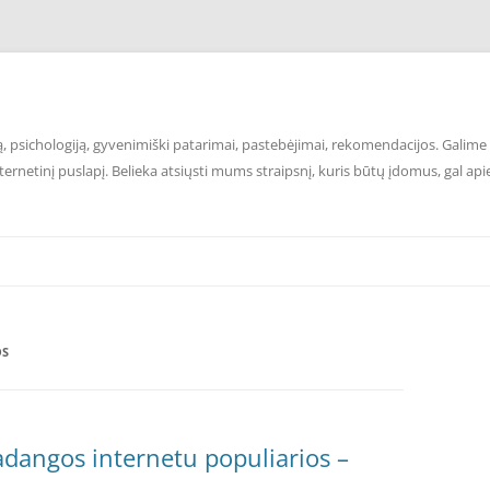
 psichologiją, gyvenimiški patarimai, pastebėjimai, rekomendacijos. Galime p
ernetinį puslapį. Belieka atsiųsti mums straipsnį, kuris būtų įdomus, gal api
OS
dangos internetu populiarios –