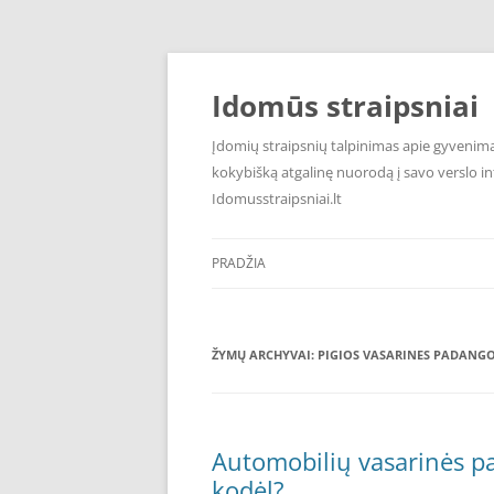
Pereiti
prie
turinio
Idomūs straipsniai
Įdomių straipsnių talpinimas apie gyvenimą,
kokybišką atgalinę nuorodą į savo verslo int
Idomusstraipsniai.lt
PRADŽIA
ŽYMŲ ARCHYVAI:
PIGIOS VASARINES PADANG
Automobilių vasarinės pa
kodėl?