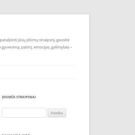
atalpinti Jūsų įdomų straipsnį, gausite
e gyvenimą, patirtį, emocijas, galimybes –
ĮDOMŪS STRAIPSNAI
Ieškoti: