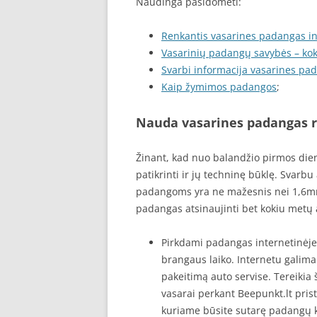
Naudinga pasidomėti:
Renkantis vasarines padangas i
Vasarinių padangų savybės – kok
Svarbi informacija vasarines pa
Kaip žymimos padangos
;
Nauda vasarines padangas r
Žinant, kad nuo balandžio pirmos die
patikrinti ir jų techninę būklę. Svarbu
padangoms yra ne mažesnis nei 1,6mm.
padangas atsinaujinti bet kokiu metų a
Pirkdami padangas internetinėje
brangaus laiko. Internetu galima
pakeitimą auto servise. Tereikia
vasarai perkant Beepunkt.lt pris
kuriame būsite sutarę padangų ke