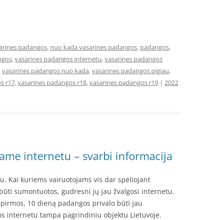
arines padangos
,
nuo kada vasarines padangos
,
padangos
,
ngos
,
vasarines padangos internetu
,
vasarines padangos
,
vasarines padangos nuo kada
,
vasarines padangos pigiau
,
s r17
,
vasarines padangos r18
,
vasarines padangos r19
|
2022
me internetu – svarbi informacija
. Kai kuriems vairuotojams vis dar spėliojant
ūti sumontuotos, gudresni jų jau žvalgosi internetu.
pirmos, 10 dieną padangos privalo būti jau
 internetu tampa pagrindiniu objektu Lietuvoje.