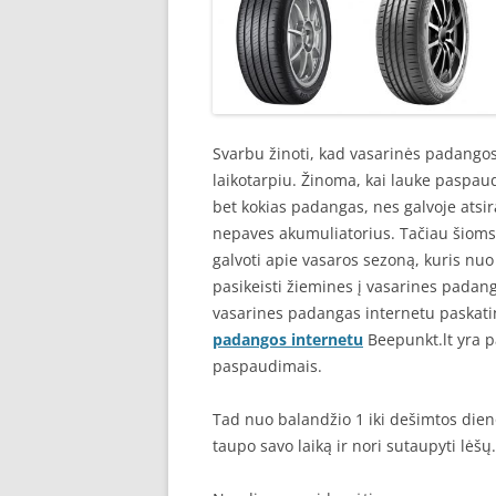
Svarbu žinoti, kad vasarinės padangos
laikotarpiu. Žinoma, kai lauke paspaud
bet kokias padangas, nes galvoje atsir
nepaves akumuliatorius. Tačiau šioms
galvoti apie vasaros sezoną, kuris nu
pasikeisti žiemines į vasarines padang
vasarines padangas internetu paskat
padangos internetu
Beepunkt.lt yra p
paspaudimais.
Tad nuo balandžio 1 iki dešimtos dieno
taupo savo laiką ir nori sutaupyti lėšų.