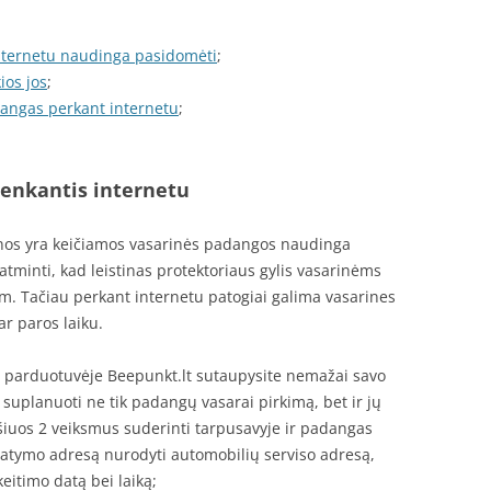
nternetu naudinga pasidomėti
;
ios jos
;
dangas perkant internetu
;
enkantis internetu
nos yra keičiamos vasarinės padangos naudinga
 atminti, kad leistinas protektoriaus gylis vasarinėms
 Tačiau perkant internetu patogiai galima vasarines
r paros laiku.
 parduotuvėje Beepunkt.lt sutaupysite nemažai savo
 suplanuoti ne tik padangų vasarai pirkimą, bet ir jų
 šiuos 2 veiksmus suderinti tarpusavyje ir padangas
tatymo adresą nurodyti automobilių serviso adresą,
itimo datą bei laiką;