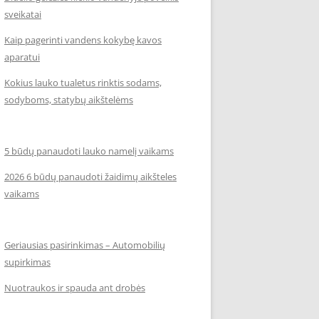
sveikatai
Kaip pagerinti vandens kokybę kavos
aparatui
Kokius lauko tualetus rinktis sodams,
sodyboms, statybų aikštelėms
5 būdų panaudoti lauko namelį vaikams
2026 6 būdų panaudoti žaidimų aikšteles
vaikams
Geriausias pasirinkimas – Automobilių
supirkimas
Nuotraukos ir spauda ant drobės