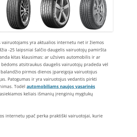
 vairuotojams yra aktualios internetu net ir žiemos
žia -25 laipsniai šalčio daugelis vairuotojų pamiršta
anda kitas klausimas: ar užsives automobilis ir ar
 bėdoms atsitraukus daugelis vairuotojų pradeda vėl
o balandžio pirmos dienos įpareigoja vairuotojus
as. Patogumas ir yra vairuotojus vedantis pirkti
inimas. Todėl
automobiliams naujos vasarinės
asiekiamos keliais išmanių įrenginių mygtukų
s internetu ypač perka praktiški vairuotojai, kurie