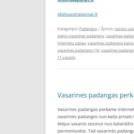
Idomusstraipsniai.lt
Kategorijos:
Padangos
| Žymos:
naujos vas
pigios vasarines padangos
,
vasarines pada
internetu pigiau
,
vasarines padangos kaina
vasarines padangos r16
,
vasarines padango
11 vasario
Vasarines padangas perka
Vasarines padangas perkame internetu
vasarinės padangos nuo kada privalo b
Atėjus vasaros sezonui nuo balandžio 
permontuotos. Tad vasarinės padangos