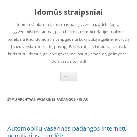
Pereiti
prie
Idomūs straipsniai
turinio
Įdomių straipsnių talpinimas apie gyvenimą, psichologiją,
gyvenimiški patarimai, pastebėjimai, rekomendacijos. Galime
patalpinti Jūsų įdomų straipsnį, gausite kokybišką atgalinę nuorodą
į savo verslo internetinį puslapį. Belieka atsiųsti mums straipsnį,
kuris būtų įdomus, gal apie gyvenimą, patirtį, emocijas, galimybes –
Idomusstraipsniai.lt
Meniu
ŽYMŲ ARCHYVAI:
VASARINES PADANGOS PIGIAU
Automobilių vasarinės padangos internetu
populiarios – kodėl?