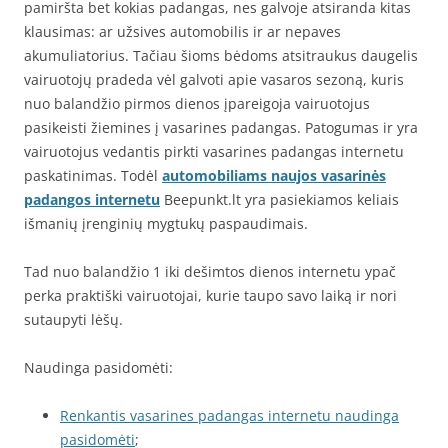
pamiršta bet kokias padangas, nes galvoje atsiranda kitas
klausimas: ar užsives automobilis ir ar nepaves
akumuliatorius. Tačiau šioms bėdoms atsitraukus daugelis
vairuotojų pradeda vėl galvoti apie vasaros sezoną, kuris
nuo balandžio pirmos dienos įpareigoja vairuotojus
pasikeisti žiemines į vasarines padangas. Patogumas ir yra
vairuotojus vedantis pirkti vasarines padangas internetu
paskatinimas. Todėl
automobiliams naujos vasarinės
padangos internetu
Beepunkt.lt yra pasiekiamos keliais
išmanių įrenginių mygtukų paspaudimais.
Tad nuo balandžio 1 iki dešimtos dienos internetu ypač
perka praktiški vairuotojai, kurie taupo savo laiką ir nori
sutaupyti lėšų.
Naudinga pasidomėti:
Renkantis vasarines padangas internetu naudinga
pasidomėti
;