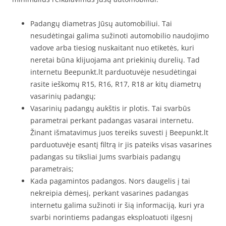
Padangų diametras Jūsų automobiliui. Tai
nesudėtingai galima sužinoti automobilio naudojimo
vadove arba tiesiog nuskaitant nuo etiketės, kuri
neretai būna klijuojama ant priekinių durelių. Tad
internetu Beepunkt.lt parduotuvėje nesudėtingai
rasite ieškomų R15, R16, R17, R18 ar kitų diametrų
vasarinių padangų;
Vasarinių padangų aukštis ir plotis. Tai svarbūs
parametrai perkant padangas vasarai internetu.
Žinant išmatavimus juos tereiks suvesti į Beepunkt.lt
parduotuvėje esantį filtrą ir jis pateiks visas vasarines
padangas su tiksliai Jums svarbiais padangų
parametrais;
Kada pagamintos padangos. Nors daugelis į tai
nekreipia dėmesį, perkant vasarines padangas
internetu galima sužinoti ir šią informaciją, kuri yra
svarbi norintiems padangas eksploatuoti ilgesnį