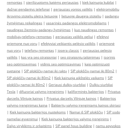
remontas
|
sterilizuotoms katėms geriausias
|
kiek kainuoja kubilai
|
dažnai gendantys telefonai
|
geriausias vonios valiklis
|
elektromobiliu
ikrovimo stoteliu pletra lietuvoje
|
lietuvoje daugeja stoteliu
|
padangų
žymėjimas reikalingas
|
vasarinės padangos elektromobiliams
|
naudingas žieminių padangų žymėjimas
|
kuo naudingas remontas
|
mobiliųjų telefonų remontas
|
geriausias valiklis peliui
|
efektyvi
priemone nuo voru
|
efektyviai veikiantis pelėsio valiklis
|
priemonė
nuo vorų
|
telefonų remontas
|
josera classic
|
geriausias pelesio
valiklis
|
kas yra seo straipsniai
|
seo straipsniu talpinimas
|
isorinis
seo optimizavimas
|
vidinis seo optimizavimas
|
kaip optimizuoti
svetaine
|
SIP plokščių namai iki raktų
|
SIP plokščių namai iki 80m2
|
SIP plokščių namai iki 80m2
|
Kiek kainuoja aikštelės vaikams
|
SIP
plokščių namai iki 80m2
|
Geriausi dulkių siurbliai
|
Dulkiu siurbliai
Tesla
|
difuzoriai valymo įrenginims
|
kaliforminės bakterijos
|
Privatus
darzelis Vilniuje kainos
|
Privatus darzelis Vilniuje kainos
|
Bakterijos
valymo įrenginimas kaina
|
Bakterijų valymo įrenginiams kainos skiriasi
|
Kiek kainuoja bakterijos nuotekoms
|
Namai iš SIP plokščių
|
SIP sodo
nameliai gyvenimui
|
Kiek kainuoja bakterijos valymo įrenginims
|
Dalys viryklėms ir orkaitėms
|
SIP panel hous building
|
namu apyvokos