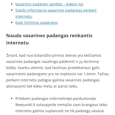
Vasarinių padangų savybės – kokios jos
;
Svarbi informacija vasarines padangas perkant
internetu
;
Kaip žymimos padangos
;
Nauda vasarines padangas renkantis
internetu
Žinant, kad nuo balandžio pirmos dienos yra keičiamos
vasarinės padangos naudinga patikrinti ir jų techninę
būklę. Svarbu atminti, kad leistinas protektoriaus gylis
vasarinėms padangoms yra ne mažesnis nei 1,6mm. Tačiau
perkant internetu patogiai galima vasarines padangas
atsinaujinti bet kokiu metų ar paros laiku.
Pirkdami padangas internetinėje parduotuvėje
Beepunkt.lt sutaupysite nemažai savo brangaus laiko.
Internetu galima suplanuoti ne tik padangų vasarai