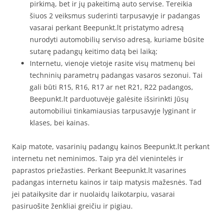
pirkimą, bet ir jų pakeitimą auto servise. Tereikia
šiuos 2 veiksmus suderinti tarpusavyje ir padangas
vasarai perkant Beepunkt.lt pristatymo adresą
nurodyti automobilių serviso adresą, kuriame būsite
sutarę padangų keitimo datą bei laiką;
Internetu, vienoje vietoje rasite visų matmenų bei
techninių parametrų padangas vasaros sezonui. Tai
gali būti R15, R16, R17 ar net R21, R22 padangos,
Beepunkt.lt parduotuvėje galėsite išsirinkti Jūsų
automobiliui tinkamiausias tarpusavyje lyginant ir
klases, bei kainas.
Kaip matote, vasarinių padangų kainos Beepunkt.lt perkant
internetu net neminimos. Taip yra dėl vienintelės ir
paprastos priežasties. Perkant Beepunkt.lt vasarines
padangas internetu kainos ir taip matysis mažesnės. Tad
jei pataikysite dar ir nuolaidų laikotarpiu, vasarai
pasiruošite ženkliai greičiu ir pigiau.