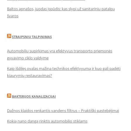
Baltos apnašos, juodas įspūdis: kas slypi už sanitarinių patalpų
švaros
STRAIPSNIU TALPINIMAS
Automobilių supirkimas yra efektyvus transporto priemonės
gyvavimo ciklo valdyme
Kaip išdilęs ovalas mažina technikos efektyvumą ir kuo gali padėti
kiaurymių restauravimas?
BAKTERIJOS KANALIZACIJAI
Dažnos klaidos renkantis vandens filtrus – Praktiški pastebėjimai
Kokią nano dangą rinktis automobilio stiklams