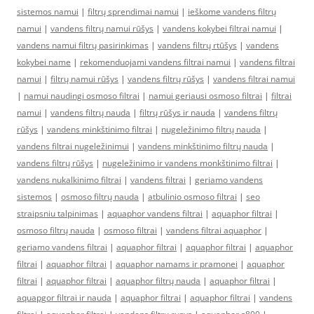
sistemos namui
|
filtrų sprendimai namui
|
ieškome vandens filtrų
namui
|
vandens filtrų namui rūšys
|
vandens kokybei filtrai namui
|
vandens namui filtrų pasirinkimas
|
vandens filtrų rtūšys
|
vandens
kokybei name
|
rekomenduojami vandens filtrai namui
|
vandens filtrai
namui
|
filtrų namui rūšys
|
vandens filtrų rūšys
|
vandens filtrai namui
|
namui naudingi osmoso filtrai
|
namui geriausi osmoso filtrai
|
filtrai
namui
|
vandens filtrų nauda
|
filtrų rūšys ir nauda
|
vandens filtrų
rūšys
|
vandens minkštinimo filtrai
|
nugeležinimo filtrų nauda
|
vandens filtrai nugeležinimui
|
vandens minkštinimo filtrų nauda
|
vandens filtrų rūšys
|
nugeležinimo ir vandens monkštinimo filtrai
|
vandens nukalkinimo filtrai
|
vandens filtrai
|
geriamo vandens
sistemos
|
osmoso filtrų nauda
|
atbulinio osmoso filtrai
|
seo
straipsniu talpinimas
|
aquaphor vandens filtrai
|
aquaphor filtrai
|
osmoso filtrų nauda
|
osmoso filtrai
|
vandens filtrai aquaphor
|
geriamo vandens filtrai
|
aquaphor filtrai
|
aquaphor filtrai
|
aquaphor
filtrai
|
aquaphor filtrai
|
aquaphor namams ir pramonei
|
aquaphor
filtrai
|
aquaphor filtrai
|
aquaphor filtrų nauda
|
aquaphor filtrai
|
aquapgor filtrai ir nauda
|
aquaphor filtrai
|
aquaphor filtrai
|
vandens