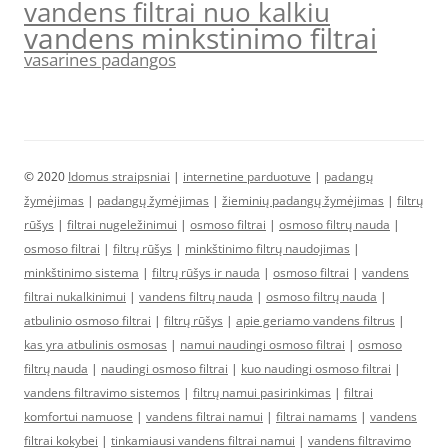
vandens filtrai nuo kalkiu
vandens minkstinimo filtrai
vasarines padangos
© 2020
Idomus straipsniai
|
internetine parduotuve
|
padangų
žymėjimas
|
padangų žymėjimas
|
žieminių padangų žymėjimas
|
filtrų
rūšys
|
filtrai nugeležinimui
|
osmoso filtrai
|
osmoso filtrų nauda
|
osmoso filtrai
|
filtrų rūšys
|
minkštinimo filtrų naudojimas
|
minkštinimo sistema
|
filtrų rūšys ir nauda
|
osmoso filtrai
|
vandens
filtrai nukalkinimui
|
vandens filtrų nauda
|
osmoso filtrų nauda
|
atbulinio osmoso filtrai
|
filtrų rūšys
|
apie geriamo vandens filtrus
|
kas yra atbulinis osmosas
|
namui naudingi osmoso filtrai
|
osmoso
filtrų nauda
|
naudingi osmoso filtrai
|
kuo naudingi osmoso filtrai
|
vandens filtravimo sistemos
|
filtrų namui pasirinkimas
|
filtrai
komfortui namuose
|
vandens filtrai namui
|
filtrai namams
|
vandens
filtrai kokybei
|
tinkamiausi vandens filtrai namui
|
vandens filtravimo