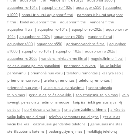
filtrai
|
aquaphor filtrai
|
vandens filtru rusys
|
aquaphor s800
|
aquaphor ro-101s
|
aquaphor ro-102s
|
aquapgor s550
|
aquaphor
s1000
|
namui ir biurui aquaphor filtrai
|
namams ir biurui aquaphor
filtrai
|
kodel aquaphor filtrai
|
aquaphor filtrai
|
vandens filtrai
|
aquaphor filtrai
|
aquaphor ro-101s
|
aquaphor ro-202s
|
aquaphor ro-
102s
|
aquaphor ro-202s
|
aquaphor ro-206s
|
vandens filtrai
|
aquaphor s800
|
aquaphor s550
|
geriamo vandens filtrai
|
aquaphor
s1000
|
aquaphor ro 101s
|
aquaphor 102s
|
aquaphor ro 202s
|
aquaphor ro 206s
|
vandens minkstinimo filtrai
|
nugeležinimo filtrai
|
pelesio kvapa galima panaikinti
|
priemone nuo voru
|
lauko kubilai
pardavimui
|
priemonė nuo vorų
|
telefonų remontas
|
kas yra seo
|
priemone nuo voru
|
telefonų remontas
|
telefonų remontas
|
priemonė nuo vorų
|
lauko kubilai pardavimui
|
seo straipsniu
talpinimas
|
geriausias pelėsio valiklis
|
seo straipsniu talpinimas
|
kaip
isvengti pelesio atsiradimo namuose
|
kaip išsirinkti geriausią valiklį
pelėsiui
|
puiki dovana vaikams
|
smagiam žaidimui kieme
|
aikštelės
vaikų laiko praleidimui
|
telefonų remontas naudingas
|
geriausias
kaciu kraikas
|
dazniausiai gendantys telefonai
|
geriausias maistas
sterilizuotoms katėms
|
padangų žymėjimas
|
mobiliųjų telefonų