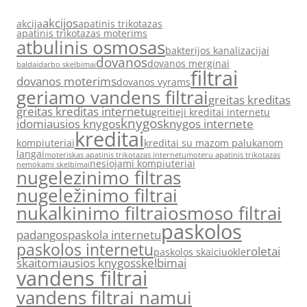
akcijos
akcija
apatinis trikotazas
apatinis trikotazas moterims
atbulinis osmosas
bakterijos kanalizacijai
dovanos
dovanos merginai
baldai
darbo skelbimai
filtrai
dovanos moterims
dovanos vyrams
geriamo vandens filtrai
greitas kreditas
greitas kreditas internetu
greitieji kreditai internetu
knygos
idomiausios knygos
knygos internete
kreditai
kompiuteriai
kreditai su mazom palukanom
langai
moteriskas apatinis trikotazas internetu
moteru apatinis trikotazas
nesiojami kompiuteriai
nemokami skelbimai
nugelezinimo filtras
nugeležinimo filtrai
nukalkinimo filtrai
osmoso filtrai
paskolos
padangos
paskola internetu
paskolos internetu
roletai
paskolos skaiciuokle
skaitomiausios knygos
skelbimai
vandens filtrai
vandens filtrai namui