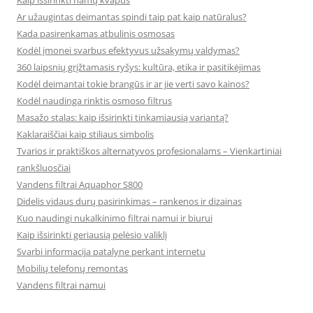
Kaip išsirinkti namų kvapus
Ar užaugintas deimantas spindi taip pat kaip natūralus?
Kada pasirenkamas atbulinis osmosas
Kodėl įmonei svarbus efektyvus užsakymų valdymas?
360 laipsnių grįžtamasis ryšys: kultūra, etika ir pasitikėjimas
Kodėl deimantai tokie brangūs ir ar jie verti savo kainos?
Kodėl naudinga rinktis osmoso filtrus
Masažo stalas: kaip išsirinkti tinkamiausią variantą?
Kaklaraiščiai kaip stiliaus simbolis
Tvarios ir praktiškos alternatyvos profesionalams – Vienkartiniai
rankšluosčiai
Vandens filtrai Aquaphor S800
Didelis vidaus durų pasirinkimas – rankenos ir dizainas
Kuo naudingi nukalkinimo filtrai namui ir biurui
Kaip išsirinkti geriausią pelėsio valiklį
Svarbi informacija patalyne perkant internetu
Mobilių telefonų remontas
Vandens filtrai namui