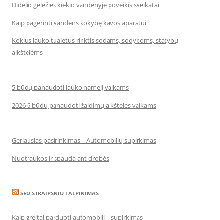
Didelio geležies kiekio vandenyje poveikis sveikatai
Kaip pagerinti vandens kokybę kavos aparatui
Kokius lauko tualetus rinktis sodams, sodyboms, statybų
aikštelėms
5 būdų panaudoti lauko namelį vaikams
2026 6 būdų panaudoti žaidimų aikšteles vaikams
Geriausias pasirinkimas – Automobilių supirkimas
Nuotraukos ir spauda ant drobės
SEO STRAIPSNIU TALPINIMAS
Kaip greitai parduoti automobilį – supirkimas