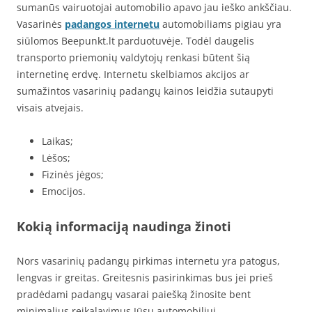
sumanūs vairuotojai automobilio apavo jau ieško ankščiau.
Vasarinės
padangos internetu
automobiliams pigiau yra
siūlomos Beepunkt.lt parduotuvėje. Todėl daugelis
transporto priemonių valdytojų renkasi būtent šią
internetinę erdvę. Internetu skelbiamos akcijos ar
sumažintos vasarinių padangų kainos leidžia sutaupyti
visais atvejais.
Laikas;
Lėšos;
Fizinės jėgos;
Emocijos.
Kokią informaciją naudinga žinoti
Nors vasarinių padangų pirkimas internetu yra patogus,
lengvas ir greitas. Greitesnis pasirinkimas bus jei prieš
pradėdami padangų vasarai paiešką žinosite bent
minimalius reikalavimus Jūsų automobiliui.