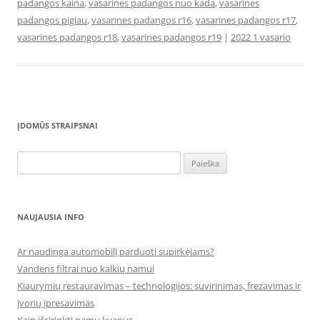
padangos kaina
,
vasarines padangos nuo kada
,
vasarines
padangos pigiau
,
vasarines padangos r16
,
vasarines padangos r17
,
vasarines padangos r18
,
vasarines padangos r19
|
2022 1 vasario
ĮDOMŪS STRAIPSNAI
Ieškoti:
NAUJAUSIA INFO
Ar naudinga automobilį parduoti supirkėjams?
Vandens filtrai nuo kalkių namui
Kiaurymių restauravimas – technologijos: suvirinimas, frezavimas ir
įvorių įpresavimas