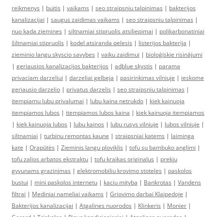
reikmenys
|
buitis
|
vaikams
|
seo straipsniu talpinimas
|
bakterijos
kanalizacijai
|
saugus zaidimas vaikams
|
seo straipsniu talpinimas
|
nuo kada ziemines
|
siltnamiai stipruolis atsiliepimai
|
polikarbonatiniai
šiltnamiai stipruolis
|
kodel atsiranda pelesis
|
listerijos bakterija
|
zieminio langu skyscio savybes
|
vaiku zaidimui
|
bioloģiskie risinājumi
|
geriausios kanalizacijos bakterijos
|
adblue skystis
|
parama
privaciam darzeliui
|
darzeliai gelbeja
|
pasirinkimas vilniuje
|
ieskome
geriausio darzelio
|
privatus darzelis
|
seo straipsniu talpinimas
|
itempiamu lubu privalumai
|
lubu kaina netrukdo
|
kiek kainuoja
itempiamos lubos
|
itempiamos lubos kaina
|
kiek kainuoja itempiamos
|
kiek kainuoja lubos
|
lubu kainos
|
lubu rusys vilniuje
|
lubos vilniuje
|
siltnamiai
|
turbinu remontas kaune
|
straipsniai katems
|
laiminga
kate
|
Orapūtės
|
Zieminis langu ploviklis
|
tofu su bambuko anglimi
|
tofu zalios arbatos ekstraktu
|
tofu kraikas originalus
|
prekiu
gyvunams grazinimas
|
elektromobiliu krovimo stoteles
|
paskolos
bustui
|
mini paskolos internetu
|
kaciu mityba
|
Bankrotas
|
Vandens
filtrai
|
Mediniai nameliai vaikams
|
Griovimo darbai Klaipedoje
|
Bakterijos kanalizacijai
|
Atgalines nuorodos
|
Klinkeris
|
Monier
|