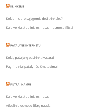
KLINKERIS
Kokiomis oro sąlygomis dėti trinkeles?
Kaip veikia atbulinis osmosas – osmoso filtrai
PATALYNĖ INTERNETU
Kokią patalynę pasirinkti vasarai
Pagrindiniai patalynės išmatavimai
FILTRAI NAMUI
Kaip veikia atbulinis osmosas
Atbulinio osmoso filtrų nauda