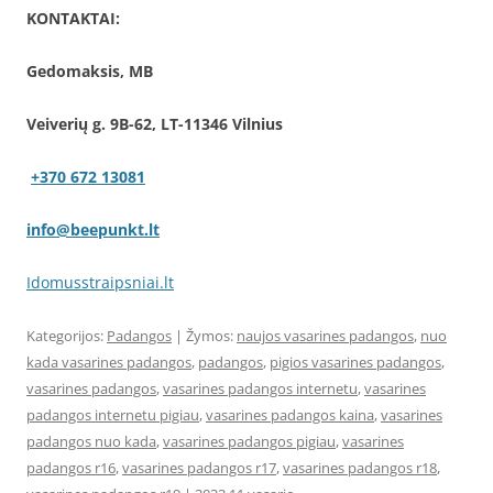
KONTAKTAI:
Gedomaksis, MB
Veiverių g. 9B-62, LT-11346 Vilnius
+370 672 13081
info@beepunkt.lt
Idomusstraipsniai.lt
Kategorijos:
Padangos
| Žymos:
naujos vasarines padangos
,
nuo
kada vasarines padangos
,
padangos
,
pigios vasarines padangos
,
vasarines padangos
,
vasarines padangos internetu
,
vasarines
padangos internetu pigiau
,
vasarines padangos kaina
,
vasarines
padangos nuo kada
,
vasarines padangos pigiau
,
vasarines
padangos r16
,
vasarines padangos r17
,
vasarines padangos r18
,