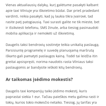
Vienas aktualiausių dalykų, kurį galėtume pasakyti kalbant
apie taxi Vilniuje yra iškvietimo būdai. Dar prieš pradedant
vardinti, reikia pasakyti, kad jų laukia tikra įvairovė, tad
rasite patį patogiausią. Taxi surasti galite ne tik mieste, bet
ir išsikviesti telefonu, SMS žinute, arba tiesiog pasinaudoti
mobilia aplikacija ir nemokėti už iškvietimą.
Daugelis taksi bendrovių sostinėje teikia unikalią paslaugą.
Parsisiuntę programėlę ir suvedę planuojamą maršrutą
iškarto gali pamatyti paslaugos kainą. Todėl tai leidžia itin
greitai apsispręsti, norima naudotis rasta Vilniaus taksi
paslaugomis ar bandysite ieškoti kitų bendrovių.
Ar taikomas įsėdimo mokestis?
Daugelis taxi kompanijų taiko įėdimo mokestį, kuris
paprastai siekia 1 eur. Tačiau paieškos metu galima rasti ir
tokių, kurios tokio mokesčio netaiko. Tiesiog, jų tarifas yra