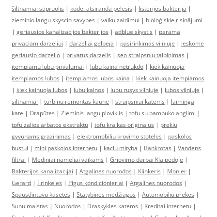
šiltnamiai stipruolis
|
kodel atsiranda pelesis
|
listerijos bakterija
|
zieminio langu skyscio savybes
|
vaiku zaidimui
|
bioloģiskie risinājumi
|
geriausios kanalizacijos bakterijos
|
adblue skystis
|
parama
privaciam darzeliui
|
darzeliai gelbeja
|
pasirinkimas vilniuje
|
ieskome
geriausio darzelio
|
privatus darzelis
|
seo straipsniu talpinimas
|
itempiamu lubu privalumai
|
lubu kaina netrukdo
|
kiek kainuoja
itempiamos lubos
|
itempiamos lubos kaina
|
kiek kainuoja itempiamos
|
kiek kainuoja lubos
|
lubu kainos
|
lubu rusys vilniuje
|
lubos vilniuje
|
siltnamiai
|
turbinu remontas kaune
|
straipsniai katems
|
laiminga
kate
|
Orapūtės
|
Zieminis langu ploviklis
|
tofu su bambuko anglimi
|
tofu zalios arbatos ekstraktu
|
tofu kraikas originalus
|
prekiu
gyvunams grazinimas
|
elektromobiliu krovimo stoteles
|
paskolos
bustui
|
mini paskolos internetu
|
kaciu mityba
|
Bankrotas
|
Vandens
filtrai
|
Mediniai nameliai vaikams
|
Griovimo darbai Klaipedoje
|
Bakterijos kanalizacijai
|
Atgalines nuorodos
|
Klinkeris
|
Monier
|
Gerard
|
Trinkeles
|
Pigus kondicionieriai
|
Atgalines nuorodos
|
Spausdintuvu kasetes
|
Statybinės medžiagos
|
Automobiliu prekes
|
Sunu maistas
|
Nuorodos
|
Draskykles katems
|
Kreditai internetu
|