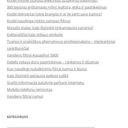
Kodėl įmonei svarbus efektyvus užsakymų valdymas?
360 laipsnių grįžtamasis ryšys: kultūra, etika ir pasitikėjimas
Kodėl deimantai tokie brangūs ir ar jie verti savo kainos?
Kodėl naudinga rinktis osmoso filtrus
Masažo stalas: kaip išsirinkti tinkamiausią variantą?
Kaklaraiščiai kaip stiliaus simbolis
Tvarios ir praktiškos alternatyvos profesionalams – Vienkartiniai
rankšluosčiai
Vandens filtrai Aquaphor S800
Didelis vidaus durų pasirinkimas – rankenos ir dizainas
Kuo naudingi nukalkinimo filtrai namui ir biurui
Kaip išsirinkti geriausią pelėsio valiklį
Svarbi informacija patalyne perkant internetu
Mobilių telefonų remontas
Vandens filtrai namui
KATEGORIJOS