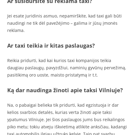
Ar susidursite su reklama taxi?
Jei esate juridinis asmuo, nepamirškite, kad taxi gali būti
naudingi ne tik dėl pavežėjimo – galima ir jūsų įmonės
reklama.
Ar taxi teikia ir kitas paslaugas?
Reikia pridurti, kad kai kurios taxi kompanijos teikia
daugiau paslaugų, pavyzdžiui, naminių gyvūnų pervežimą,
pasitikimą oro uoste, maisto pristatymą ir t.t.
Ką dar naudinga žinoti apie taksi Vilniuje?
Na, o pabaigai belieka tik pridurti, kad egzistuoja ir dar
kelios svarbios detalės, kurias verta žinoti apie taksi
ypatumus Vilniuje. Jei šios paslaugos jums bus reikalingos
piko metu; tokiu atveju iškvietimą atlikite anksčiau, kadangi
taxi automobilis ilgiau užtruks kelyje. Taip pat svarbu