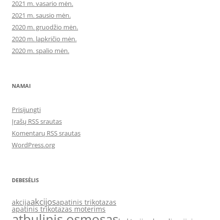
2021 m. vasario mėn.
2021 m. sausio mėn.
2020 m. gruodžio mėn.
2020 m. lapkričio mėn.
2020 m. spalio mėn.
NAMAI
Prisijungti
Įrašų RSS srautas
Komentarų RSS srautas
WordPress.org
DEBESĖLIS
akcijos
akcija
apatinis trikotazas
apatinis trikotazas moterims
atbulinis osmosas