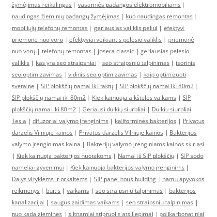
žymėjimas reikalingas
|
vasarinės padangos elektromobiliams
|
naudingas žieminių padangų žymėjimas
|
kuo naudingas remontas
|
mobiliųjų telefonų remontas
|
geriausias valiklis peliui
|
efektyvi
priemone nuo voru
|
efektyviai veikiantis pelėsio valiklis
|
priemonė
nuo vorų
|
telefonų remontas
|
josera classic
|
geriausias pelesio
valiklis
|
kas yra seo straipsniai
|
seo straipsniu talpinimas
|
isorinis
seo optimizavimas
|
vidinis seo optimizavimas
|
kaip optimizuoti
svetaine
|
SIP plokščių namai iki raktų
|
SIP plokščių namai iki 80m2
|
SIP plokščių namai iki 80m2
|
Kiek kainuoja aikštelės vaikams
|
SIP
plokščių namai iki 80m2
|
Geriausi dulkių siurbliai
|
Dulkiu siurbliai
Tesla
|
difuzoriai valymo įrenginims
|
kaliforminės bakterijos
|
Privatus
darzelis Vilniuje kainos
|
Privatus darzelis Vilniuje kainos
|
Bakterijos
valymo įrenginimas kaina
|
Bakterijų valymo įrenginiams kainos skiriasi
|
Kiek kainuoja bakterijos nuotekoms
|
Namai iš SIP plokščių
|
SIP sodo
nameliai gyvenimui
|
Kiek kainuoja bakterijos valymo įrenginims
|
Dalys viryklėms ir orkaitėms
|
SIP panel hous building
|
namu apyvokos
reikmenys
|
buitis
|
vaikams
|
seo straipsniu talpinimas
|
bakterijos
kanalizacijai
|
saugus zaidimas vaikams
|
seo straipsniu talpinimas
|
nuo kada ziemines
|
siltnamiai stipruolis atsiliepimai
|
polikarbonatiniai