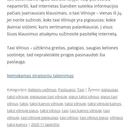
nepamiršti, kad internetas šiandien suteikia informacijos
pačiais įvairiausiais klausimais, o taxi Vilniuje – vienas iš jų.
Jei norite sužinoti, koks taxi Vilniuje yra pigiausias; kokie
įkainiai siūlomi; kuris vertinamas palankiausiai, į visus
šiuos klausimus atsakymu sužinosite pasitelkę internetą.
Taxi Vilnius – užtikrina greitas, patogias, saugias kelionės
sostinėje, tad nepraleiskite progos pasinaudoti šia
paslauga.
Nemokamas straipsniu talpinimas
Kategorijos:
Keleivių vežimas
,
Paslaugos
,
Taxi
| Žymos:
pigiausias
taksi vilniuje
,
pigiausias taxi vilniuje
,
pigus taksi vilnius
,
pigus taxi
vilnius
,
taksi
,
taksi kainos vilniuje
,
taksi vilniuje
,
taksi vilniuje kainos
,
taksi vilniuje pigus
,
taksi vilnius
,
taxi
,
taxi kainos vilniuje
,
taxi
vilniuje
,
taxi vilniuje pigiausias
,
taxi vilnius
,
taxi vilnius pigus
,
vilniaus
taksi kainos
|
2020 11 lapkričio