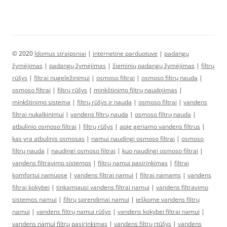
© 2020
Idomus straipsniai
|
internetine parduotuve
|
padangų
žymėjimas
|
padangų žymėjimas
|
žieminių padangų žymėjimas
|
filtrų
rūšys
|
filtrai nugeležinimui
|
osmoso filtrai
|
osmoso filtrų nauda
|
osmoso filtrai
|
filtrų rūšys
|
minkštinimo filtrų naudojimas
|
minkštinimo sistema
|
filtrų rūšys ir nauda
|
osmoso filtrai
|
vandens
filtrai nukalkinimui
|
vandens filtrų nauda
|
osmoso filtrų nauda
|
atbulinio osmoso filtrai
|
filtrų rūšys
|
apie geriamo vandens filtrus
|
kas yra atbulinis osmosas
|
namui naudingi osmoso filtrai
|
osmoso
filtrų nauda
|
naudingi osmoso filtrai
|
kuo naudingi osmoso filtrai
|
vandens filtravimo sistemos
|
filtrų namui pasirinkimas
|
filtrai
komfortui namuose
|
vandens filtrai namui
|
filtrai namams
|
vandens
filtrai kokybei
|
tinkamiausi vandens filtrai namui
|
vandens filtravimo
sistemos namui
|
filtrų sprendimai namui
|
ieškome vandens filtrų
namui
|
vandens filtrų namui rūšys
|
vandens kokybei filtrai namui
|
vandens namui filtrų pasirinkimas
|
vandens filtrų rtūšys
|
vandens