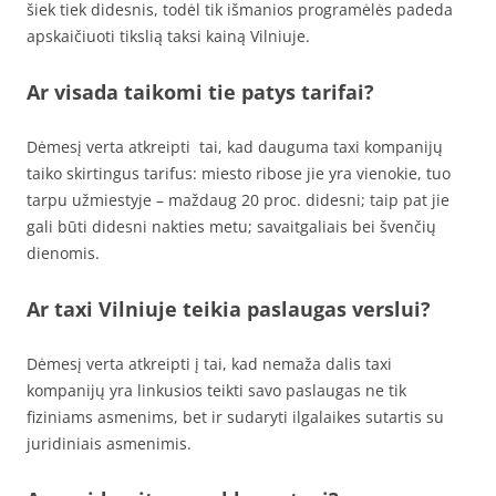
šiek tiek didesnis, todėl tik išmanios programėlės padeda
apskaičiuoti tikslią taksi kainą Vilniuje.
Ar visada taikomi tie patys tarifai?
Dėmesį verta atkreipti tai, kad dauguma taxi kompanijų
taiko skirtingus tarifus: miesto ribose jie yra vienokie, tuo
tarpu užmiestyje – maždaug 20 proc. didesni; taip pat jie
gali būti didesni nakties metu; savaitgaliais bei švenčių
dienomis.
Ar taxi Vilniuje teikia paslaugas verslui?
Dėmesį verta atkreipti į tai, kad nemaža dalis taxi
kompanijų yra linkusios teikti savo paslaugas ne tik
fiziniams asmenims, bet ir sudaryti ilgalaikes sutartis su
juridiniais asmenimis.