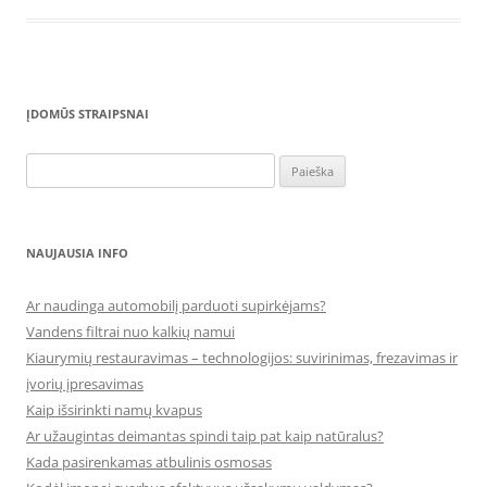
ĮDOMŪS STRAIPSNAI
Ieškoti:
NAUJAUSIA INFO
Ar naudinga automobilį parduoti supirkėjams?
Vandens filtrai nuo kalkių namui
Kiaurymių restauravimas – technologijos: suvirinimas, frezavimas ir
įvorių įpresavimas
Kaip išsirinkti namų kvapus
Ar užaugintas deimantas spindi taip pat kaip natūralus?
Kada pasirenkamas atbulinis osmosas