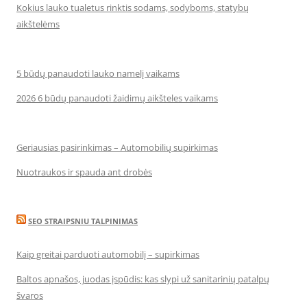
Kokius lauko tualetus rinktis sodams, sodyboms, statybų
aikštelėms
5 būdų panaudoti lauko namelį vaikams
2026 6 būdų panaudoti žaidimų aikšteles vaikams
Geriausias pasirinkimas – Automobilių supirkimas
Nuotraukos ir spauda ant drobės
SEO STRAIPSNIU TALPINIMAS
Kaip greitai parduoti automobilį – supirkimas
Baltos apnašos, juodas įspūdis: kas slypi už sanitarinių patalpų
švaros