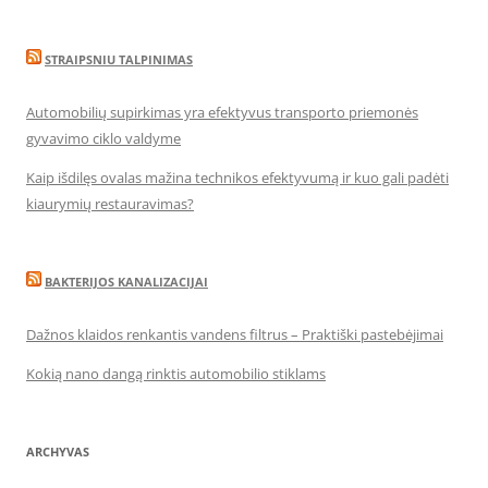
STRAIPSNIU TALPINIMAS
Automobilių supirkimas yra efektyvus transporto priemonės
gyvavimo ciklo valdyme
Kaip išdilęs ovalas mažina technikos efektyvumą ir kuo gali padėti
kiaurymių restauravimas?
BAKTERIJOS KANALIZACIJAI
Dažnos klaidos renkantis vandens filtrus – Praktiški pastebėjimai
Kokią nano dangą rinktis automobilio stiklams
ARCHYVAS