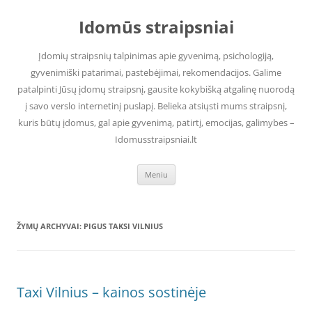
Pereiti
prie
Idomūs straipsniai
turinio
Įdomių straipsnių talpinimas apie gyvenimą, psichologiją,
gyvenimiški patarimai, pastebėjimai, rekomendacijos. Galime
patalpinti Jūsų įdomų straipsnį, gausite kokybišką atgalinę nuorodą
į savo verslo internetinį puslapį. Belieka atsiųsti mums straipsnį,
kuris būtų įdomus, gal apie gyvenimą, patirtį, emocijas, galimybes –
Idomusstraipsniai.lt
Meniu
ŽYMŲ ARCHYVAI:
PIGUS TAKSI VILNIUS
Taxi Vilnius – kainos sostinėje