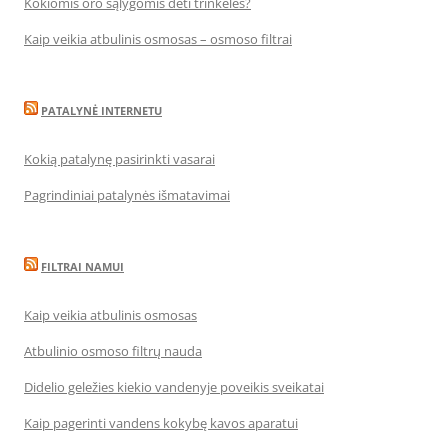
Kokiomis oro sąlygomis dėti trinkeles?
Kaip veikia atbulinis osmosas – osmoso filtrai
PATALYNĖ INTERNETU
Kokią patalynę pasirinkti vasarai
Pagrindiniai patalynės išmatavimai
FILTRAI NAMUI
Kaip veikia atbulinis osmosas
Atbulinio osmoso filtrų nauda
Didelio geležies kiekio vandenyje poveikis sveikatai
Kaip pagerinti vandens kokybę kavos aparatui