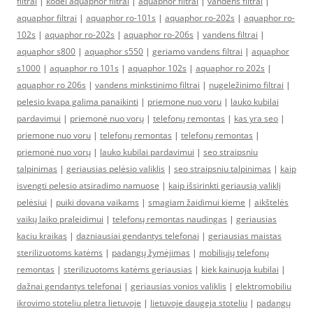
filtrai
|
kodel aquaphor filtrai
|
aquaphor filtrai
|
vandens filtrai
|
aquaphor filtrai
|
aquaphor ro-101s
|
aquaphor ro-202s
|
aquaphor ro-
102s
|
aquaphor ro-202s
|
aquaphor ro-206s
|
vandens filtrai
|
aquaphor s800
|
aquaphor s550
|
geriamo vandens filtrai
|
aquaphor
s1000
|
aquaphor ro 101s
|
aquaphor 102s
|
aquaphor ro 202s
|
aquaphor ro 206s
|
vandens minkstinimo filtrai
|
nugeležinimo filtrai
|
pelesio kvapa galima panaikinti
|
priemone nuo voru
|
lauko kubilai
pardavimui
|
priemonė nuo vorų
|
telefonų remontas
|
kas yra seo
|
priemone nuo voru
|
telefonų remontas
|
telefonų remontas
|
priemonė nuo vorų
|
lauko kubilai pardavimui
|
seo straipsniu
talpinimas
|
geriausias pelėsio valiklis
|
seo straipsniu talpinimas
|
kaip
isvengti pelesio atsiradimo namuose
|
kaip išsirinkti geriausią valiklį
pelėsiui
|
puiki dovana vaikams
|
smagiam žaidimui kieme
|
aikštelės
vaikų laiko praleidimui
|
telefonų remontas naudingas
|
geriausias
kaciu kraikas
|
dazniausiai gendantys telefonai
|
geriausias maistas
sterilizuotoms katėms
|
padangų žymėjimas
|
mobiliųjų telefonų
remontas
|
sterilizuotoms katėms geriausias
|
kiek kainuoja kubilai
|
dažnai gendantys telefonai
|
geriausias vonios valiklis
|
elektromobiliu
ikrovimo stoteliu pletra lietuvoje
|
lietuvoje daugeja stoteliu
|
padangų