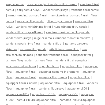
kokybei name
|
rekomenduojami vandens filtrai namui
|
vandens filtrai
namui
|
filtrų namui rūšys
|
vandens filtrų rūšys
|
vandens filtrai namui
|
namui naudingi osmoso filtrai
|
namui geriausi osmoso filtrai
|
filtrai
namui
|
vandens filtrų nauda
|
filtrų rūšys ir nauda
|
vandens filtrų
rūšys
|
vandens minkštinimo filtrai
|
nugeležinimo filtrų nauda
|
vandens filtrai nugeležinimui
|
vandens minkštinimo filtrų nauda
|
vandens filtrų rūšys
|
nugeležinimo ir vandens monkštinimo filtrai
|
vandens nukalkinimo filtrai
|
vandens filtrai
|
geriamo vandens
sistemos
|
osmoso filtrų nauda
|
atbulinio osmoso filtrai
|
seo
straipsniu talpinimas
|
aquaphor vandens filtrai
|
aquaphor filtrai
|
osmoso filtrų nauda
|
osmoso filtrai
|
vandens filtrai aquaphor
|
geriamo vandens filtrai
|
aquaphor filtrai
|
aquaphor filtrai
|
aquaphor
filtrai
|
aquaphor filtrai
|
aquaphor namams ir pramonei
|
aquaphor
filtrai
|
aquaphor filtrai
|
aquaphor filtrų nauda
|
aquaphor filtrai
|
aquapgor filtrai ir nauda
|
aquaphor filtrai
|
aquaphor filtrai
|
vandens
filtrai
|
aquaphor filtrai
|
vandens filtru rusys
|
aquaphor s800
|
aquaphor ro-101s
|
aquaphor ro-102s
|
aquapgor s550
|
aquaphor
s1000
|
namui ir biurui aquaphor filtrai
|
namams ir biurui aquaphor