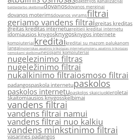
bakterijos kanalizacijai
dovanos
dovanos merginai
baldai
darbo skelbimai
filtrai
dovanos moterims
dovanos vyrams
geriamo vandens filtrai
greitas kreditas
greitas kreditas internetu
greitieji kreditai internetu
knygos
idomiausios knygos
knygos internete
kreditai
kompiuteriai
kreditai su mazom palukanom
langai
moteriskas apatinis trikotazas internetu
moteru apatinis trikotazas
nesiojami kompiuteriai
nemokami skelbimai
nugelezinimo filtras
nugeležinimo filtrai
nukalkinimo filtrai
osmoso filtrai
paskolos
padangos
paskola internetu
paskolos internetu
roletai
paskolos skaiciuokle
skaitomiausios knygos
skelbimai
vandens filtrai
vandens filtrai namui
vandens filtrai nuo kalkiu
vandens minkstinimo filtrai
vasarines padangos