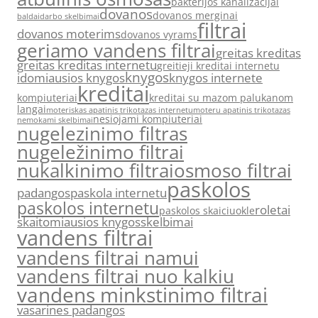
bakterijos kanalizacijai
dovanos
dovanos merginai
baldai
darbo skelbimai
filtrai
dovanos moterims
dovanos vyrams
geriamo vandens filtrai
greitas kreditas
greitas kreditas internetu
greitieji kreditai internetu
knygos
idomiausios knygos
knygos internete
kreditai
kompiuteriai
kreditai su mazom palukanom
langai
moteriskas apatinis trikotazas internetu
moteru apatinis trikotazas
nesiojami kompiuteriai
nemokami skelbimai
nugelezinimo filtras
nugeležinimo filtrai
nukalkinimo filtrai
osmoso filtrai
paskolos
padangos
paskola internetu
paskolos internetu
roletai
paskolos skaiciuokle
skaitomiausios knygos
skelbimai
vandens filtrai
vandens filtrai namui
vandens filtrai nuo kalkiu
vandens minkstinimo filtrai
vasarines padangos