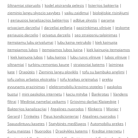
šiltnamiai stipruolis
|
kodel atsiranda pelesis
|
listerijos bakterija
|
zieminio langu skyscio savybes
|
vaiku zaidimui
|
bioloģiskie risinājumi
|
geriausios kanalizacijos bakterijos
|
adblue skystis
|
parama
privaciam darzeliui
|
darzeliai gelbeja
|
pasirinkimas vilniuje
|
ieskome
geriausio darzelio
|
privatus darzelis
|
seo straipsniu talpinimas
|
itempiamu lubu privalumai
|
lubu kaina netrukdo
|
kiek kainuoja
itempiamos lubos
|
itempiamos lubos kaina
|
kiek kainuoja itempiamos
|
kiek kainuoja lubos
|
lubu kainos
|
lubu rusys vilniuje
|
lubos vilniuje
|
siltnamiai
|
turbinu remontas kaune
|
straipsniai katems
|
laiminga
kate
|
Orapūtės
|
Zieminis langu ploviklis
|
tofu su bambuko anglimi
|
tofu zalios arbatos ekstraktu
|
tofu kraikas originalus
|
prekiu
gyvunams grazinimas
|
elektromobiliu krovimo stoteles
|
paskolos
bustui
|
mini paskolos internetu
|
kaciu mityba
|
Bankrotas
|
Vandens
filtrai
|
Mediniai nameliai vaikams
|
Griovimo darbai Klaipedoje
|
Bakterijos kanalizacijai
|
Atgalines nuorodos
|
Klinkeris
|
Monier
|
Gerard
|
Trinkeles
|
Pigus kondicionieriai
|
Atgalines nuorodos
|
Spausdintuvu kasetes
|
Statybinės medžiagos
|
Automobiliu prekes
|
Sunu maistas
|
Nuorodos
|
Draskykles katems
|
Kreditai internetu
|