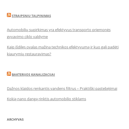
STRAIPSNIU TALPINIMAS
Automobilių supirkimas yra efektyvus transporto priemonės
gyvavimo ciklo valdyme
Kaip išdilęs ovalas mažina technikos efektyvumą ir kuo gali padėti
kiaurymių restauravimas?
BAKTERIJOS KANALIZACIJAI
Dažnos klaidos renkantis vandens filtrus – Praktiški pastebėjimai
Kokią nano dangą rinktis automobilio stiklams
ARCHYVAS