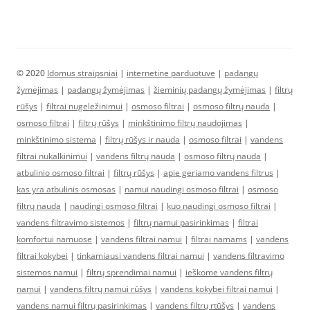
© 2020
Idomus straipsniai
|
internetine parduotuve
|
padangų
žymėjimas
|
padangų žymėjimas
|
žieminių padangų žymėjimas
|
filtrų
rūšys
|
filtrai nugeležinimui
|
osmoso filtrai
|
osmoso filtrų nauda
|
osmoso filtrai
|
filtrų rūšys
|
minkštinimo filtrų naudojimas
|
minkštinimo sistema
|
filtrų rūšys ir nauda
|
osmoso filtrai
|
vandens
filtrai nukalkinimui
|
vandens filtrų nauda
|
osmoso filtrų nauda
|
atbulinio osmoso filtrai
|
filtrų rūšys
|
apie geriamo vandens filtrus
|
kas yra atbulinis osmosas
|
namui naudingi osmoso filtrai
|
osmoso
filtrų nauda
|
naudingi osmoso filtrai
|
kuo naudingi osmoso filtrai
|
vandens filtravimo sistemos
|
filtrų namui pasirinkimas
|
filtrai
komfortui namuose
|
vandens filtrai namui
|
filtrai namams
|
vandens
filtrai kokybei
|
tinkamiausi vandens filtrai namui
|
vandens filtravimo
sistemos namui
|
filtrų sprendimai namui
|
ieškome vandens filtrų
namui
|
vandens filtrų namui rūšys
|
vandens kokybei filtrai namui
|
vandens namui filtrų pasirinkimas
|
vandens filtrų rtūšys
|
vandens