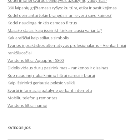
Kodėl įmonei svarbus efektyvus užsakymų valdymas?
360 laipsnių grįžtamasis ryšys: kultūra, etika ir pasitikėjimas
Kodėl deimantai tokie brangūs ir ar jie verti savo kainos?
Kodėl naudinga rinktis osmoso filtrus
Masažo stalas: kaip išsirinkti tinkamiausią variantą?
Kaklaraiščiai kaip stiliaus simbolis
Tvarios ir praktiškos alternatyvos profesionalams – Vienkartiniai
rankšluosčiai
Vandens filtrai Aquaphor S800
Didelis vidaus durų pasirinkimas – rankenos ir dizainas
Kuo naudingi nukalkinimo filtrai namui ir biurui
Kaip išsirinkti geriausią pelėsio valiklį
Svarbi informacija patalyne perkant internetu
Mobilių telefonų remontas
Vandens filtrai namui
KATEGORIJOS