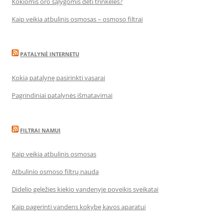
Kokiomis oro sąlygomis dėti trinkeles?
Kaip veikia atbulinis osmosas – osmoso filtrai
PATALYNĖ INTERNETU
Kokią patalynę pasirinkti vasarai
Pagrindiniai patalynės išmatavimai
FILTRAI NAMUI
Kaip veikia atbulinis osmosas
Atbulinio osmoso filtrų nauda
Didelio geležies kiekio vandenyje poveikis sveikatai
Kaip pagerinti vandens kokybę kavos aparatui