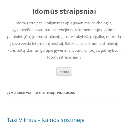
Pereiti
prie
Idomūs straipsniai
turinio
Įdomių straipsnių talpinimas apie gyvenimą, psichologiją,
gyvenimiški patarimai, pastebėjimai, rekomendacijos. Galime
patalpinti Jūsų įdomų straipsnį, gausite kokybišką atgalinę nuorodą
į savo verslo internetinį puslapį. Belieka atsiųsti mums straipsnį,
kuris būtų įdomus, gal apie gyvenimą, patirtį, emocijas, galimybes –
Idomusstraipsniai.lt
Meniu
ŽYMŲ ARCHYVAI:
TAXI VILNIUJE PIGIAUSIAS
Taxi Vilnius – kainos sostinėje