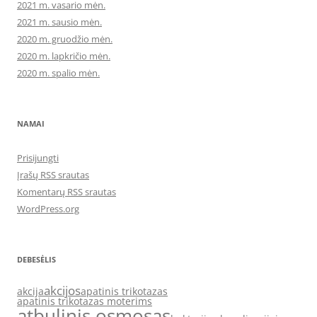
2021 m. vasario mėn.
2021 m. sausio mėn.
2020 m. gruodžio mėn.
2020 m. lapkričio mėn.
2020 m. spalio mėn.
NAMAI
Prisijungti
Įrašų RSS srautas
Komentarų RSS srautas
WordPress.org
DEBESĖLIS
akcijos
akcija
apatinis trikotazas
apatinis trikotazas moterims
atbulinis osmosas