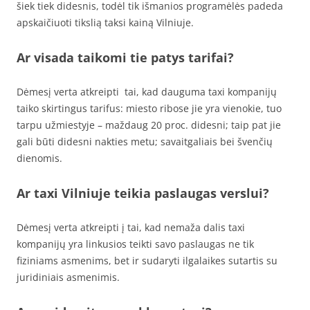
šiek tiek didesnis, todėl tik išmanios programėlės padeda
apskaičiuoti tikslią taksi kainą Vilniuje.
Ar visada taikomi tie patys tarifai?
Dėmesį verta atkreipti tai, kad dauguma taxi kompanijų
taiko skirtingus tarifus: miesto ribose jie yra vienokie, tuo
tarpu užmiestyje – maždaug 20 proc. didesni; taip pat jie
gali būti didesni nakties metu; savaitgaliais bei švenčių
dienomis.
Ar taxi Vilniuje teikia paslaugas verslui?
Dėmesį verta atkreipti į tai, kad nemaža dalis taxi
kompanijų yra linkusios teikti savo paslaugas ne tik
fiziniams asmenims, bet ir sudaryti ilgalaikes sutartis su
juridiniais asmenimis.