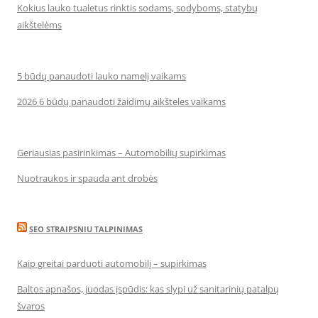
Kokius lauko tualetus rinktis sodams, sodyboms, statybų
aikštelėms
5 būdų panaudoti lauko namelį vaikams
2026 6 būdų panaudoti žaidimų aikšteles vaikams
Geriausias pasirinkimas – Automobilių supirkimas
Nuotraukos ir spauda ant drobės
SEO STRAIPSNIU TALPINIMAS
Kaip greitai parduoti automobilį – supirkimas
Baltos apnašos, juodas įspūdis: kas slypi už sanitarinių patalpų
švaros