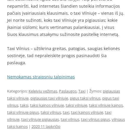
nepamiršti, kad internetas šiandien suteikia informacijos
pačiais įvairiausiais klausimais, o taxi Vilniuje – vienas iš jų.
Jei norite sužinoti, koks taxi Vilniuje yra pigiausias; kokie
įkainiai siūlomi; kuris vertinamas palankiausiai, į visus
šiuos klausimus atsakymu sužinosite pasitelkę internetą.
Taxi Vilnius – užtikrina greitas, patogias, saugias kelionės
sostinėje, tad nepraleiskite progos pasinaudoti šia
paslauga.
Nemokamas straipsniu talpinimas
Kategorijos:
Keleivių vežimas
,
Paslaugos
,
Taxi
| Žymos:
pigiausias
taksi vilniuje
,
pigiausias taxi vilniuje
,
pigus taksi vilnius
,
pigus taxi
vilnius
,
taksi
,
taksi kainos vilniuje
,
taksi vilniuje
,
taksi vilniuje kainos
,
taksi vilniuje pigus
,
taksi vilnius
,
taxi
,
taxi kainos vilniuje
,
taxi
vilniuje
,
taxi vilniuje pigiausias
,
taxi vilnius
,
taxi vilnius pigus
,
vilniaus
taksi kainos
|
2020 11 lapkričio