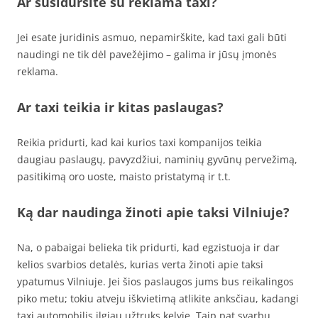
Ar susidursite su reklama taxi?
Jei esate juridinis asmuo, nepamirškite, kad taxi gali būti
naudingi ne tik dėl pavežėjimo – galima ir jūsų įmonės
reklama.
Ar taxi teikia ir kitas paslaugas?
Reikia pridurti, kad kai kurios taxi kompanijos teikia
daugiau paslaugų, pavyzdžiui, naminių gyvūnų pervežimą,
pasitikimą oro uoste, maisto pristatymą ir t.t.
Ką dar naudinga žinoti apie taksi Vilniuje?
Na, o pabaigai belieka tik pridurti, kad egzistuoja ir dar
kelios svarbios detalės, kurias verta žinoti apie taksi
ypatumus Vilniuje. Jei šios paslaugos jums bus reikalingos
piko metu; tokiu atveju iškvietimą atlikite anksčiau, kadangi
taxi automobilis ilgiau užtruks kelyje. Taip pat svarbu