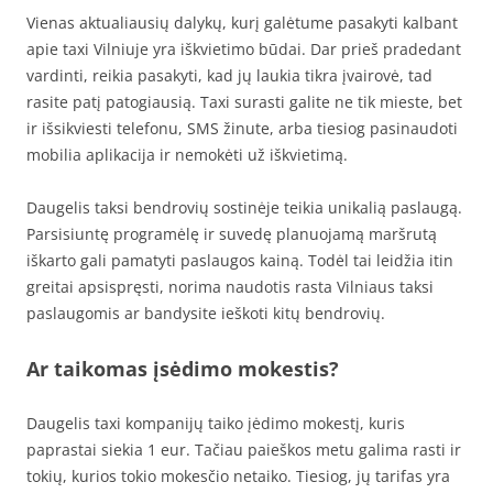
Vienas aktualiausių dalykų, kurį galėtume pasakyti kalbant
apie taxi Vilniuje yra iškvietimo būdai. Dar prieš pradedant
vardinti, reikia pasakyti, kad jų laukia tikra įvairovė, tad
rasite patį patogiausią. Taxi surasti galite ne tik mieste, bet
ir išsikviesti telefonu, SMS žinute, arba tiesiog pasinaudoti
mobilia aplikacija ir nemokėti už iškvietimą.
Daugelis taksi bendrovių sostinėje teikia unikalią paslaugą.
Parsisiuntę programėlę ir suvedę planuojamą maršrutą
iškarto gali pamatyti paslaugos kainą. Todėl tai leidžia itin
greitai apsispręsti, norima naudotis rasta Vilniaus taksi
paslaugomis ar bandysite ieškoti kitų bendrovių.
Ar taikomas įsėdimo mokestis?
Daugelis taxi kompanijų taiko įėdimo mokestį, kuris
paprastai siekia 1 eur. Tačiau paieškos metu galima rasti ir
tokių, kurios tokio mokesčio netaiko. Tiesiog, jų tarifas yra