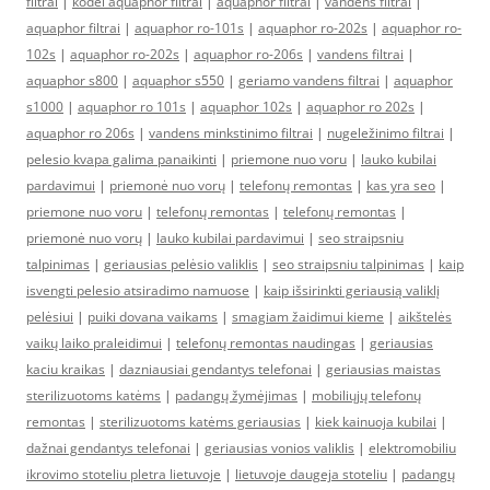
filtrai
|
kodel aquaphor filtrai
|
aquaphor filtrai
|
vandens filtrai
|
aquaphor filtrai
|
aquaphor ro-101s
|
aquaphor ro-202s
|
aquaphor ro-
102s
|
aquaphor ro-202s
|
aquaphor ro-206s
|
vandens filtrai
|
aquaphor s800
|
aquaphor s550
|
geriamo vandens filtrai
|
aquaphor
s1000
|
aquaphor ro 101s
|
aquaphor 102s
|
aquaphor ro 202s
|
aquaphor ro 206s
|
vandens minkstinimo filtrai
|
nugeležinimo filtrai
|
pelesio kvapa galima panaikinti
|
priemone nuo voru
|
lauko kubilai
pardavimui
|
priemonė nuo vorų
|
telefonų remontas
|
kas yra seo
|
priemone nuo voru
|
telefonų remontas
|
telefonų remontas
|
priemonė nuo vorų
|
lauko kubilai pardavimui
|
seo straipsniu
talpinimas
|
geriausias pelėsio valiklis
|
seo straipsniu talpinimas
|
kaip
isvengti pelesio atsiradimo namuose
|
kaip išsirinkti geriausią valiklį
pelėsiui
|
puiki dovana vaikams
|
smagiam žaidimui kieme
|
aikštelės
vaikų laiko praleidimui
|
telefonų remontas naudingas
|
geriausias
kaciu kraikas
|
dazniausiai gendantys telefonai
|
geriausias maistas
sterilizuotoms katėms
|
padangų žymėjimas
|
mobiliųjų telefonų
remontas
|
sterilizuotoms katėms geriausias
|
kiek kainuoja kubilai
|
dažnai gendantys telefonai
|
geriausias vonios valiklis
|
elektromobiliu
ikrovimo stoteliu pletra lietuvoje
|
lietuvoje daugeja stoteliu
|
padangų