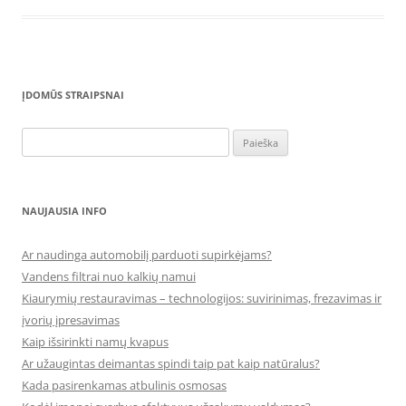
ĮDOMŪS STRAIPSNAI
Ieškoti:
NAUJAUSIA INFO
Ar naudinga automobilį parduoti supirkėjams?
Vandens filtrai nuo kalkių namui
Kiaurymių restauravimas – technologijos: suvirinimas, frezavimas ir
įvorių įpresavimas
Kaip išsirinkti namų kvapus
Ar užaugintas deimantas spindi taip pat kaip natūralus?
Kada pasirenkamas atbulinis osmosas