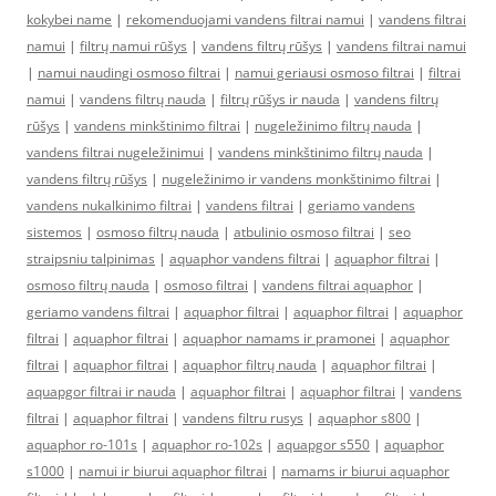
kokybei name
|
rekomenduojami vandens filtrai namui
|
vandens filtrai
namui
|
filtrų namui rūšys
|
vandens filtrų rūšys
|
vandens filtrai namui
|
namui naudingi osmoso filtrai
|
namui geriausi osmoso filtrai
|
filtrai
namui
|
vandens filtrų nauda
|
filtrų rūšys ir nauda
|
vandens filtrų
rūšys
|
vandens minkštinimo filtrai
|
nugeležinimo filtrų nauda
|
vandens filtrai nugeležinimui
|
vandens minkštinimo filtrų nauda
|
vandens filtrų rūšys
|
nugeležinimo ir vandens monkštinimo filtrai
|
vandens nukalkinimo filtrai
|
vandens filtrai
|
geriamo vandens
sistemos
|
osmoso filtrų nauda
|
atbulinio osmoso filtrai
|
seo
straipsniu talpinimas
|
aquaphor vandens filtrai
|
aquaphor filtrai
|
osmoso filtrų nauda
|
osmoso filtrai
|
vandens filtrai aquaphor
|
geriamo vandens filtrai
|
aquaphor filtrai
|
aquaphor filtrai
|
aquaphor
filtrai
|
aquaphor filtrai
|
aquaphor namams ir pramonei
|
aquaphor
filtrai
|
aquaphor filtrai
|
aquaphor filtrų nauda
|
aquaphor filtrai
|
aquapgor filtrai ir nauda
|
aquaphor filtrai
|
aquaphor filtrai
|
vandens
filtrai
|
aquaphor filtrai
|
vandens filtru rusys
|
aquaphor s800
|
aquaphor ro-101s
|
aquaphor ro-102s
|
aquapgor s550
|
aquaphor
s1000
|
namui ir biurui aquaphor filtrai
|
namams ir biurui aquaphor