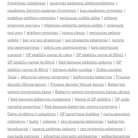
žymėjimas reikalingas
|
vasarinės padangos elektromobiliams
|
naudingas žieminių padangų žymėjimas
|
kuo naudingas remontas
|
mobiliųjų telefonų remontas
|
geriausias valiklis peliui
|
efektyvi
priemone nuo voru
|
efektyviai veikiantis pelėsio valiklis
|
priemonė
nuo vorų
|
telefonų remontas
|
josera classic
|
geriausias pelesio
valiklis
|
kas yra seo straipsniai
|
seo straipsniu talpinimas
|
isorinis
seo optimizavimas
|
vidinis seo optimizavimas
|
kaip optimizuoti
svetaine
|
SIP plokščių namai iki raktų
|
SIP plokščių namai iki 80m2
|
SIP plokščių namai iki 80m2
|
Kiek kainuoja aikštelės vaikams
|
SIP
plokščių namai iki 80m2
|
Geriausi dulkių siurbliai
|
Dulkiu siurbliai
Tesla
|
difuzoriai valymo įrenginims
|
kaliforminės bakterijos
|
Privatus
darzelis Vilniuje kainos
|
Privatus darzelis Vilniuje kainos
|
Bakterijos
valymo įrenginimas kaina
|
Bakterijų valymo įrenginiams kainos skiriasi
|
Kiek kainuoja bakterijos nuotekoms
|
Namai iš SIP plokščių
|
SIP sodo
nameliai gyvenimui
|
Kiek kainuoja bakterijos valymo įrenginims
|
Dalys viryklėms ir orkaitėms
|
SIP panel hous building
|
namu apyvokos
reikmenys
|
buitis
|
vaikams
|
seo straipsniu talpinimas
|
bakterijos
kanalizacijai
|
saugus zaidimas vaikams
|
seo straipsniu talpinimas
|
nuo kada ziemines
|
siltnamiai stipruolis atsiliepimai
|
polikarbonatiniai