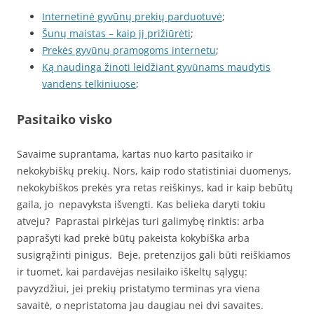
Internetinė gyvūnų prekių parduotuvė
;
Šunų maistas – kaip jį prižiūrėti
;
Prekės gyvūnų pramogoms internetu
;
Ką naudinga žinoti leidžiant gyvūnams maudytis
vandens telkiniuose
;
Pasitaiko visko
Savaime suprantama, kartas nuo karto pasitaiko ir
nekokybiškų prekių. Nors, kaip rodo statistiniai duomenys,
nekokybiškos prekės yra retas reiškinys, kad ir kaip bebūtų
gaila, jo nepavyksta išvengti. Kas belieka daryti tokiu
atveju? Paprastai pirkėjas turi galimybę rinktis: arba
paprašyti kad prekė būtų pakeista kokybiška arba
susigrąžinti pinigus. Beje, pretenzijos gali būti reiškiamos
ir tuomet, kai pardavėjas nesilaiko iškeltų sąlygų:
pavyzdžiui, jei prekių pristatymo terminas yra viena
savaitė, o nepristatoma jau daugiau nei dvi savaites.