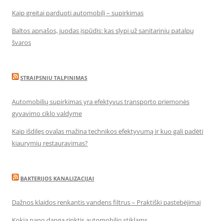
Kaip greitai parduoti automobilį – supirkimas
Baltos apnašos, juodas įspūdis: kas slypi už sanitarinių patalpų
švaros
STRAIPSNIU TALPINIMAS
Automobilių supirkimas yra efektyvus transporto priemonės
gyvavimo ciklo valdyme
Kaip išdilęs ovalas mažina technikos efektyvumą ir kuo gali padėti
kiaurymių restauravimas?
BAKTERIJOS KANALIZACIJAI
Dažnos klaidos renkantis vandens filtrus – Praktiški pastebėjimai
Kokią nano dangą rinktis automobilio stiklams