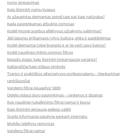
įvorių įpresavimas
Kaip išsirinkti namų kvapus
Ar užaugintas deimantas spindi taip pat kaip natūralus?
Kada pasirenkamas atbulinis osmosas
Kodėl įmonei svarbus efektyvus užsakymų valdymas?
360 laipsnių grįžtamasis ryšys: kultūra, etika ir pasitikėjimas
Kodėl deimantai tokie brangūs ir ar jie verti savo kainos?
Kodėl naudinga rinktis osmoso filtrus
Masažo stalas: kaip išsirinkti tinkamiausią variantą?
Kaklaraiščiai kaip stiliaus simbolis
Tvarios ir praktiškos alternatyvos profesionalams – Vienkartiniai
rankšluosčiai
Vandens filtrai Aquaphor S800
Didelis vidaus durų pasirinkimas – rankenos ir dizainas
Kuo naudingi nukalkinimo filtrai namui ir biurui
Kaip išsirinkti geriausią pelėsio valiklį
Svarbi informacija patalyne perkant internetu
Mobilių telefonų remontas
Vandens filtrai namui