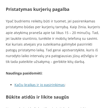
Pristatymas kurjerių pagalba
Ypač budriems reikėtų būti ir tuomet, jei pasirenkamas
pristatymo būdas per kurjerių tarnybą. Kaip žinia, kurjeris
apie atvykimą praneša apie tai likus 15 – 20 minučių. Tad,
jei laukite siuntinio, turėkite ir mobilų telefoną su savimi.
Kai kuriais atvejais yra suteikiama galimybė pasirinkti
patogų pristatymo laiką. Tad gerai apstvarstykite, kuris iš
nurodyto laiko intervalų yra patogiausias jūsų atžvilgiu ir
tik tada pateikite užsakymą – gerbkite kitų darbą.
Naudinga pasidomėti:
Kačių kraikas ir jo pasirinkimas
;
Būkite atidūs ir likite saugūs