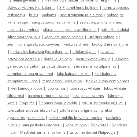
nameliai gyvenimui
|
Kiek kainuoja bakterijos valymo įrenginims
|
Dalys viryklėms ir orkaitėms
|
SIP panel hous building
|
namu apyvokos
reikmenys
|
buitis
|
vaikams
|
seo straipsniu talpinimas
|
bakterijos
kanalizacijai
|
saugus zaidimas vaikams
|
seo straipsniu talpinimas
|
nuo kada ziemines
|
siltnamiai stipruolis atsiliepimai
|
polikarbonatiniai
šiltnamiai stipruolis
|
kodel atsiranda pelesis
|
listerijos bakterija
|
zieminio langu skyscio savybes
|
vaiku zaidimui
|
bioloģiskie risinājumi
|
geriausios kanalizacijos bakterijos
|
adblue skystis
|
parama
privaciam darzeliui
|
darzeliai gelbeja
|
pasirinkimas vilniuje
|
ieskome
geriausio darzelio
|
privatus darzelis
|
seo straipsniu talpinimas
|
itempiamu lubu privalumai
|
lubu kaina netrukdo
|
kiek kainuoja
itempiamos lubos
|
itempiamos lubos kaina
|
kiek kainuoja itempiamos
|
kiek kainuoja lubos
|
lubu kainos
|
lubu rusys vilniuje
|
lubos vilniuje
|
siltnamiai
|
turbinu remontas kaune
|
straipsniai katems
|
laiminga
kate
|
Orapūtės
|
Zieminis langu ploviklis
|
tofu su bambuko anglimi
|
tofu zalios arbatos ekstraktu
|
tofu kraikas originalus
|
prekiu
gyvunams grazinimas
|
elektromobiliu krovimo stoteles
|
paskolos
bustui
|
mini paskolos internetu
|
kaciu mityba
|
Bankrotas
|
Vandens
filtrai
|
Mediniai nameliai vaikams
|
Griovimo darbai Klaipedoje
|