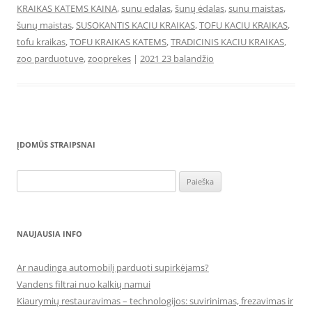
KRAIKAS KATEMS KAINA
,
sunu edalas
,
šunų ėdalas
,
sunu maistas
,
šunų maistas
,
SUSOKANTIS KACIU KRAIKAS
,
TOFU KACIU KRAIKAS
,
tofu kraikas
,
TOFU KRAIKAS KATEMS
,
TRADICINIS KACIU KRAIKAS
,
zoo parduotuve
,
zooprekes
|
2021 23 balandžio
ĮDOMŪS STRAIPSNAI
Ieškoti:
NAUJAUSIA INFO
Ar naudinga automobilį parduoti supirkėjams?
Vandens filtrai nuo kalkių namui
Kiaurymių restauravimas – technologijos: suvirinimas, frezavimas ir