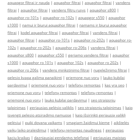
aquapgor filtrai ir nauda
|
aquaphor filtrai
|
aquaphor filtrai
|
vandens
filtrai
|
aquaphor filtrai
|
vandens filtru rusys
|
aquaphor s800
|
aquaphor ro-101s
|
aquaphor ro-102s
|
aquapgor s550
|
aquaphor
s1000
|
namui ir biurui aquaphor filtrai
|
namams ir biurui aquaphor
filtrai
|
kodel aquaphor filtrai
|
aquaphor filtrai
|
vandens filtrai
|
aquaphor filtrai
|
aquaphor ro-101s
|
aquaphor ro-202s
|
aquaphor ro-
102s
|
aquaphor ro-202s
|
aquaphor ro-206s
|
vandens filtrai
|
aquaphor s800
|
aquaphor s550
|
geriamo vandens filtrai
|
aquaphor
s1000
|
aquaphor ro 101s
|
aquaphor 102s
|
aquaphor ro 202s
|
aquaphor ro 206s
|
vandens minkstinimo filtrai
|
nugeležinimo filtrai
|
pelesio kvapa galima panaikinti
|
priemone nuo voru
|
lauko kubilai
pardavimui
|
priemonė nuo vorų
|
telefonų remontas
|
kas yra seo
|
priemone nuo voru
|
telefonų remontas
|
telefonų remontas
|
priemonė nuo vorų
|
lauko kubilai pardavimui
|
seo straipsniu
talpinimas
|
geriausias pelėsio valiklis
|
seo straipsniu talpinimas
|
kaip
isvengti pelesio atsiradimo namuose
|
kaip išsirinkti geriausią valiklį
pelėsiui
|
puiki dovana vaikams
|
smagiam žaidimui kieme
|
aikštelės
vaikų laiko praleidimui
|
telefonų remontas naudingas
|
geriausias
kaciu kraikas
|
dazniausiai gendantys telefonai
|
geriausias maistas