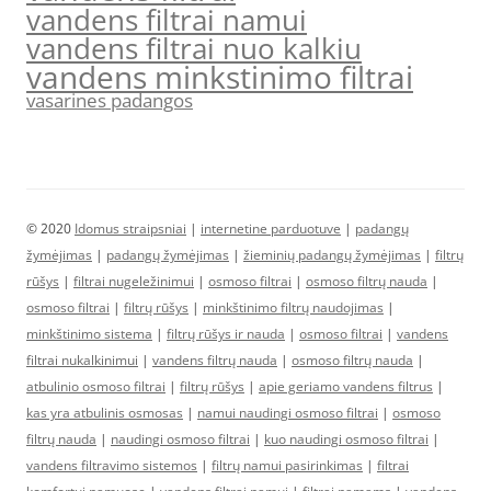
vandens filtrai namui
vandens filtrai nuo kalkiu
vandens minkstinimo filtrai
vasarines padangos
© 2020
Idomus straipsniai
|
internetine parduotuve
|
padangų
žymėjimas
|
padangų žymėjimas
|
žieminių padangų žymėjimas
|
filtrų
rūšys
|
filtrai nugeležinimui
|
osmoso filtrai
|
osmoso filtrų nauda
|
osmoso filtrai
|
filtrų rūšys
|
minkštinimo filtrų naudojimas
|
minkštinimo sistema
|
filtrų rūšys ir nauda
|
osmoso filtrai
|
vandens
filtrai nukalkinimui
|
vandens filtrų nauda
|
osmoso filtrų nauda
|
atbulinio osmoso filtrai
|
filtrų rūšys
|
apie geriamo vandens filtrus
|
kas yra atbulinis osmosas
|
namui naudingi osmoso filtrai
|
osmoso
filtrų nauda
|
naudingi osmoso filtrai
|
kuo naudingi osmoso filtrai
|
vandens filtravimo sistemos
|
filtrų namui pasirinkimas
|
filtrai