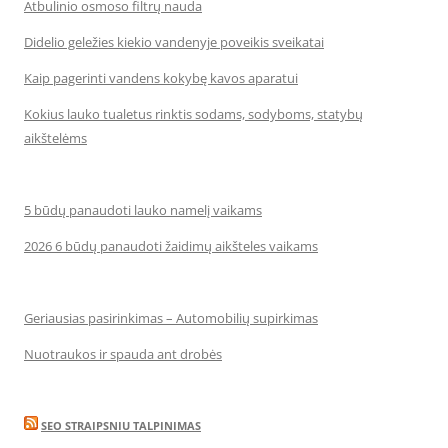
Atbulinio osmoso filtrų nauda
Didelio geležies kiekio vandenyje poveikis sveikatai
Kaip pagerinti vandens kokybę kavos aparatui
Kokius lauko tualetus rinktis sodams, sodyboms, statybų
aikštelėms
5 būdų panaudoti lauko namelį vaikams
2026 6 būdų panaudoti žaidimų aikšteles vaikams
Geriausias pasirinkimas – Automobilių supirkimas
Nuotraukos ir spauda ant drobės
SEO STRAIPSNIU TALPINIMAS