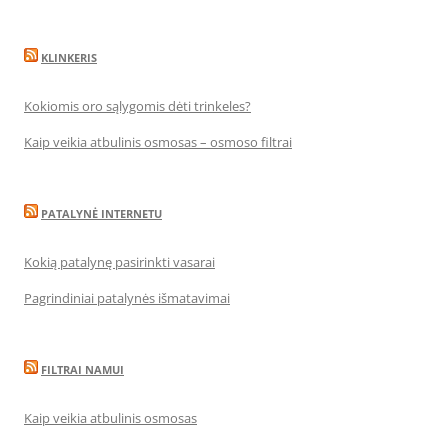
KLINKERIS
Kokiomis oro sąlygomis dėti trinkeles?
Kaip veikia atbulinis osmosas – osmoso filtrai
PATALYNĖ INTERNETU
Kokią patalynę pasirinkti vasarai
Pagrindiniai patalynės išmatavimai
FILTRAI NAMUI
Kaip veikia atbulinis osmosas