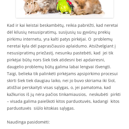
Kad ir kai keistai beskambėtų, reikia pabrėžti, kad neretai
dėl kilusių nesusipratimų, susijusių su gyvūnų prekių
pirkimu internetu, yra kalti patys pirkėjai. O problemų
neretai kyla dėl paprasčiausio aplaidumo. Atsižvelgiant į
nesusipratimų priežastį, nesunku pastebėti, kad jei tik
pirkėjai būtų nors šiek tiek atidesni bei apdairesni,
daugelio problemų būtų galima labai lengvai išvengti.
Taigi, belieka tik palinkėti pirkėjams apsipirkimo procesui
skirti šiek tiek daugiau laiko, nei jo buvo skiriama iki šiol,
atidžiai perskaityti visas sąlygas, o, jei pamatoma, kad
kažkurios iš jų nėra pačios tinkamiausios, neskubėti pirkti
– visada galima paieškoti kitos parduotuvės, kadangi kitos
parduotuvės siūlo kitokias sąlygas.
Naudinga pasidomėti: