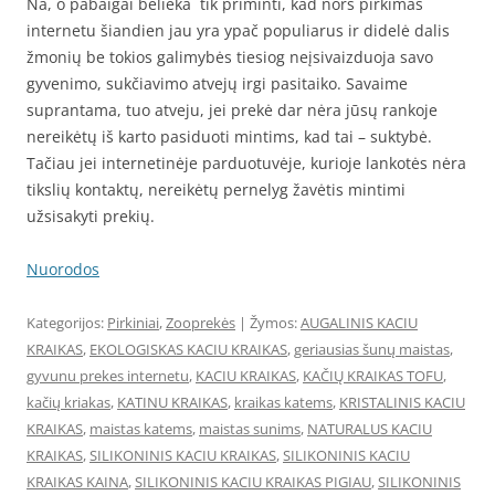
Na, o pabaigai belieka tik priminti, kad nors pirkimas
internetu šiandien jau yra ypač populiarus ir didelė dalis
žmonių be tokios galimybės tiesiog neįsivaizduoja savo
gyvenimo, sukčiavimo atvejų irgi pasitaiko. Savaime
suprantama, tuo atveju, jei prekė dar nėra jūsų rankoje
nereikėtų iš karto pasiduoti mintims, kad tai – suktybė.
Tačiau jei internetinėje parduotuvėje, kurioje lankotės nėra
tikslių kontaktų, nereikėtų pernelyg žavėtis mintimi
užsisakyti prekių.
Nuorodos
Kategorijos:
Pirkiniai
,
Zooprekės
| Žymos:
AUGALINIS KACIU
KRAIKAS
,
EKOLOGISKAS KACIU KRAIKAS
,
geriausias šunų maistas
,
gyvunu prekes internetu
,
KACIU KRAIKAS
,
KAČIŲ KRAIKAS TOFU
,
kačių kriakas
,
KATINU KRAIKAS
,
kraikas katems
,
KRISTALINIS KACIU
KRAIKAS
,
maistas katems
,
maistas sunims
,
NATURALUS KACIU
KRAIKAS
,
SILIKONINIS KACIU KRAIKAS
,
SILIKONINIS KACIU
KRAIKAS KAINA
,
SILIKONINIS KACIU KRAIKAS PIGIAU
,
SILIKONINIS