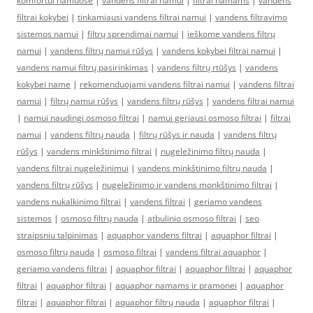
komfortui namuose
|
vandens filtrai namui
|
filtrai namams
|
vandens
filtrai kokybei
|
tinkamiausi vandens filtrai namui
|
vandens filtravimo
sistemos namui
|
filtrų sprendimai namui
|
ieškome vandens filtrų
namui
|
vandens filtrų namui rūšys
|
vandens kokybei filtrai namui
|
vandens namui filtrų pasirinkimas
|
vandens filtrų rtūšys
|
vandens
kokybei name
|
rekomenduojami vandens filtrai namui
|
vandens filtrai
namui
|
filtrų namui rūšys
|
vandens filtrų rūšys
|
vandens filtrai namui
|
namui naudingi osmoso filtrai
|
namui geriausi osmoso filtrai
|
filtrai
namui
|
vandens filtrų nauda
|
filtrų rūšys ir nauda
|
vandens filtrų
rūšys
|
vandens minkštinimo filtrai
|
nugeležinimo filtrų nauda
|
vandens filtrai nugeležinimui
|
vandens minkštinimo filtrų nauda
|
vandens filtrų rūšys
|
nugeležinimo ir vandens monkštinimo filtrai
|
vandens nukalkinimo filtrai
|
vandens filtrai
|
geriamo vandens
sistemos
|
osmoso filtrų nauda
|
atbulinio osmoso filtrai
|
seo
straipsniu talpinimas
|
aquaphor vandens filtrai
|
aquaphor filtrai
|
osmoso filtrų nauda
|
osmoso filtrai
|
vandens filtrai aquaphor
|
geriamo vandens filtrai
|
aquaphor filtrai
|
aquaphor filtrai
|
aquaphor
filtrai
|
aquaphor filtrai
|
aquaphor namams ir pramonei
|
aquaphor
filtrai
|
aquaphor filtrai
|
aquaphor filtrų nauda
|
aquaphor filtrai
|