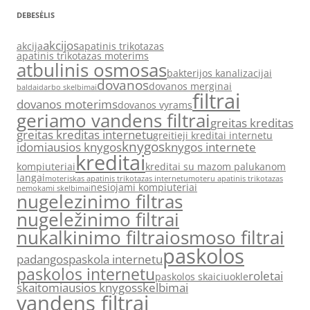
DEBESĖLIS
akcijos
akcija
apatinis trikotazas
apatinis trikotazas moterims
atbulinis osmosas
bakterijos kanalizacijai
dovanos
dovanos merginai
baldai
darbo skelbimai
filtrai
dovanos moterims
dovanos vyrams
geriamo vandens filtrai
greitas kreditas
greitas kreditas internetu
greitieji kreditai internetu
knygos
idomiausios knygos
knygos internete
kreditai
kompiuteriai
kreditai su mazom palukanom
langai
moteriskas apatinis trikotazas internetu
moteru apatinis trikotazas
nesiojami kompiuteriai
nemokami skelbimai
nugelezinimo filtras
nugeležinimo filtrai
nukalkinimo filtrai
osmoso filtrai
paskolos
padangos
paskola internetu
paskolos internetu
roletai
paskolos skaiciuokle
skaitomiausios knygos
skelbimai
vandens filtrai