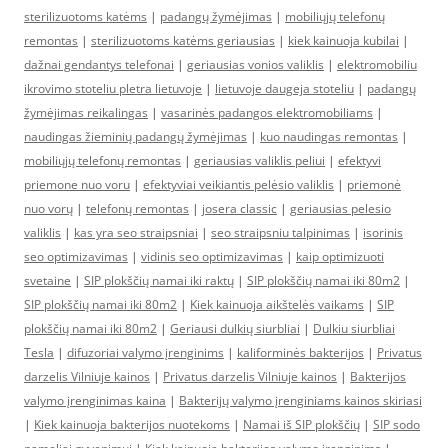
sterilizuotoms katėms
|
padangų žymėjimas
|
mobiliųjų telefonų
remontas
|
sterilizuotoms katėms geriausias
|
kiek kainuoja kubilai
|
dažnai gendantys telefonai
|
geriausias vonios valiklis
|
elektromobiliu
ikrovimo stoteliu pletra lietuvoje
|
lietuvoje daugeja stoteliu
|
padangų
žymėjimas reikalingas
|
vasarinės padangos elektromobiliams
|
naudingas žieminių padangų žymėjimas
|
kuo naudingas remontas
|
mobiliųjų telefonų remontas
|
geriausias valiklis peliui
|
efektyvi
priemone nuo voru
|
efektyviai veikiantis pelėsio valiklis
|
priemonė
nuo vorų
|
telefonų remontas
|
josera classic
|
geriausias pelesio
valiklis
|
kas yra seo straipsniai
|
seo straipsniu talpinimas
|
isorinis
seo optimizavimas
|
vidinis seo optimizavimas
|
kaip optimizuoti
svetaine
|
SIP plokščių namai iki raktų
|
SIP plokščių namai iki 80m2
|
SIP plokščių namai iki 80m2
|
Kiek kainuoja aikštelės vaikams
|
SIP
plokščių namai iki 80m2
|
Geriausi dulkių siurbliai
|
Dulkiu siurbliai
Tesla
|
difuzoriai valymo įrenginims
|
kaliforminės bakterijos
|
Privatus
darzelis Vilniuje kainos
|
Privatus darzelis Vilniuje kainos
|
Bakterijos
valymo įrenginimas kaina
|
Bakterijų valymo įrenginiams kainos skiriasi
|
Kiek kainuoja bakterijos nuotekoms
|
Namai iš SIP plokščių
|
SIP sodo