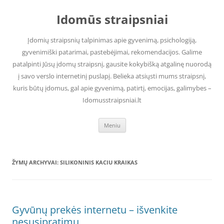
Pereiti
prie
Idomūs straipsniai
turinio
Įdomių straipsnių talpinimas apie gyvenimą, psichologiją,
gyvenimiški patarimai, pastebėjimai, rekomendacijos. Galime
patalpinti Jūsų įdomų straipsnį, gausite kokybišką atgalinę nuorodą
į savo verslo internetinį puslapį. Belieka atsiųsti mums straipsnį,
kuris būtų įdomus, gal apie gyvenimą, patirtį, emocijas, galimybes –
Idomusstraipsniai.lt
Meniu
ŽYMŲ ARCHYVAI:
SILIKONINIS KACIU KRAIKAS
Gyvūnų prekės internetu – išvenkite
nesusipratimų