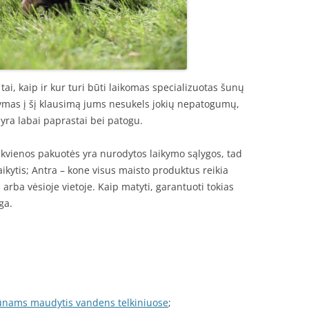
 tai, kaip ir kur turi būti laikomas specializuotas šunų
akymas į šį klausimą jums nesukels jokių nepatogumų,
ti yra labai paprastai bei patogu.
iekvienos pakuotės yra nurodytos laikymo sąlygos, tad
laikytis; Antra – kone visus maisto produktus reikia
arba vėsioje vietoje. Kaip matyti, garantuoti tokias
ga.
vūnams maudytis vandens telkiniuose
;