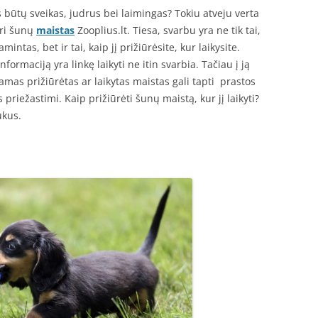
 būtų sveikas, judrus bei laimingas? Tokiu atveju verta
uri šunų
maistas
Zooplius.lt. Tiesa, svarbu yra ne tik tai,
ntas, bet ir tai, kaip jį prižiūrėsite, kur laikysite.
rmaciją yra linkę laikyti ne itin svarbia. Tačiau į ją
amas prižiūrėtas ar laikytas maistas gali tapti prastos
priežastimi. Kaip prižiūrėti šunų maistą, kur jį laikyti?
ukus.