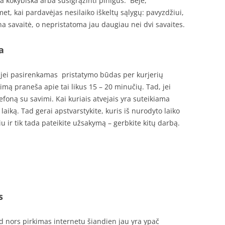
a kokybiška arba susigrąžinti pinigus. Beje,
met, kai pardavėjas nesilaiko iškeltų sąlygų: pavyzdžiui,
na savaitė, o nepristatoma jau daugiau nei dvi savaites.
a
 jei pasirenkamas pristatymo būdas per kurjerių
kimą praneša apie tai likus 15 – 20 minučių. Tad, jei
lefoną su savimi. Kai kuriais atvejais yra suteikiama
aiką. Tad gerai apstvarstykite, kuris iš nurodyto laiko
iu ir tik tada pateikite užsakymą – gerbkite kitų darbą.
s
ad nors pirkimas internetu šiandien jau yra ypač