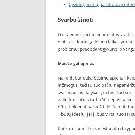
Gyvūnų prekių parduotuvė inter
Svarbu žinoti
Dar vienas svarbus momentas yra tas, 
maistas,
kurio galiojimo laikas yra nes
problemų: pradedant gyvūnėlio vangu
Maisto galiojimas
Na, o dabar pakalbėsime apie tai, kaip 
ir žmogus, tačiau tuo pačiu nepamiršta
svarbiausias dalykas yra tas, kad šių 
galiojimo laikas turi būti nepasibaigęs
būtų tinkamai paruošti. Jei šuniui duos
– būtų idealu, jei ji bus virta, tuo ta
Kai kurie šuniški skanėstai atrodo ypa