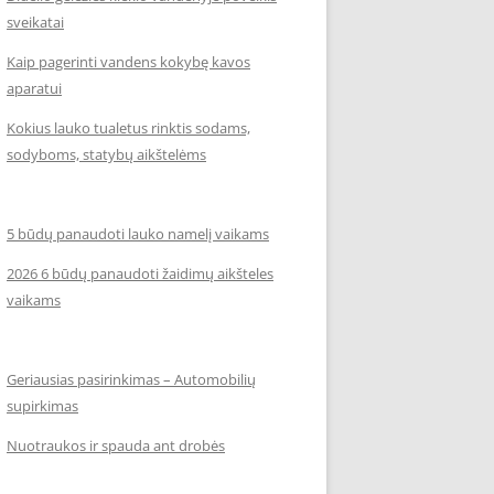
sveikatai
Kaip pagerinti vandens kokybę kavos
aparatui
Kokius lauko tualetus rinktis sodams,
sodyboms, statybų aikštelėms
5 būdų panaudoti lauko namelį vaikams
2026 6 būdų panaudoti žaidimų aikšteles
vaikams
Geriausias pasirinkimas – Automobilių
supirkimas
Nuotraukos ir spauda ant drobės