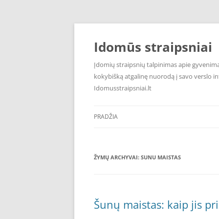
Pereiti
prie
turinio
Idomūs straipsniai
Įdomių straipsnių talpinimas apie gyvenimą,
kokybišką atgalinę nuorodą į savo verslo int
Idomusstraipsniai.lt
PRADŽIA
ŽYMŲ ARCHYVAI:
SUNU MAISTAS
Šunų maistas: kaip jis pr