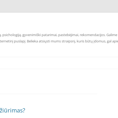
 psichologiją, gyvenimiški patarimai, pastebėjimai, rekomendacijos. Galime p
ernetinį puslapį. Belieka atsiųsti mums straipsnį, kuris būtų įdomus, gal api
ižiūrimas?