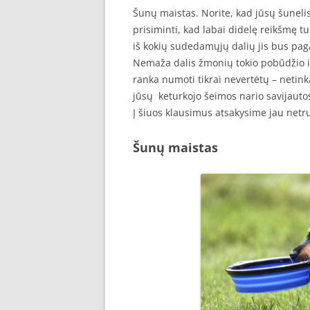
Šunų maistas. Norite, kad jūsų šunelis
prisiminti, kad labai didelę reikšmę t
iš kokių sudedamųjų dalių jis bus pagami
Nemaža dalis žmonių tokio pobūdžio info
ranka numoti tikrai nevertėtų – netink
jūsų keturkojo šeimos nario savijautos 
Į šiuos klausimus atsakysime jau netr
Šunų maistas