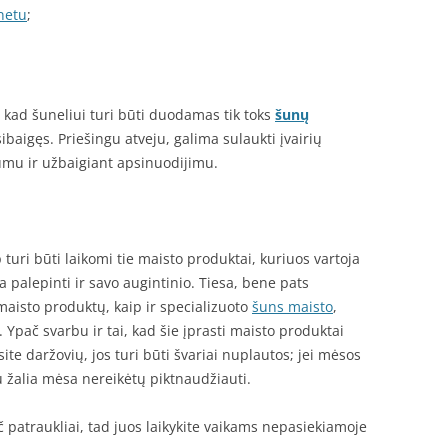
netu
;
kad šuneliui turi būti duodamas tik toks
šunų
ibaigęs. Priešingu atveju, galima sulaukti įvairių
mu ir užbaigiant apsinuodijimu.
turi būti laikomi tie maisto produktai, kuriuos vartoja
 palepinti ir savo augintinio. Tiesa, bene pats
maisto produktų, kaip ir specializuoto
šuns maisto
,
. Ypač svarbu ir tai, kad šie įprasti maisto produktai
ite daržovių, jos turi būti švariai nuplautos; jei mėsos
rpu žalia mėsa nereikėtų piktnaudžiauti.
č patraukliai, tad juos laikykite vaikams nepasiekiamoje