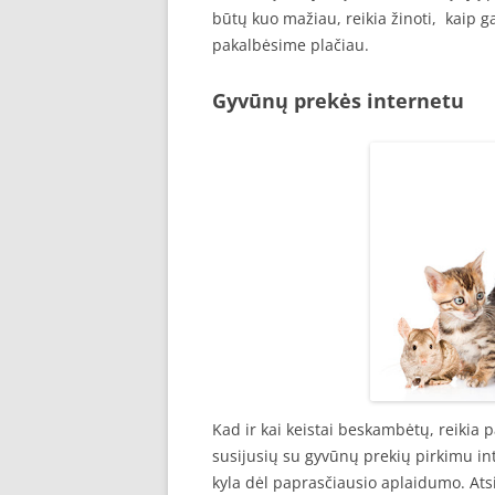
būtų kuo mažiau, reikia žinoti, kaip g
pakalbėsime plačiau.
Gyvūnų prekės internetu
Kad ir kai keistai beskambėtų, reikia 
susijusių su gyvūnų prekių pirkimu int
kyla dėl paprasčiausio aplaidumo. Ats