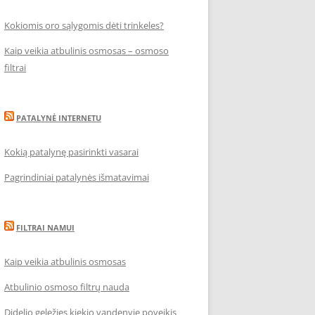
Kokiomis oro sąlygomis dėti trinkeles?
Kaip veikia atbulinis osmosas – osmoso
filtrai
PATALYNĖ INTERNETU
Kokią patalynę pasirinkti vasarai
Pagrindiniai patalynės išmatavimai
FILTRAI NAMUI
Kaip veikia atbulinis osmosas
Atbulinio osmoso filtrų nauda
Didelio geležies kiekio vandenyje poveikis