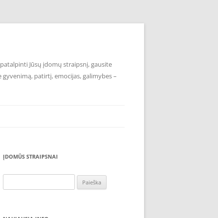
atalpinti Jūsų įdomų straipsnį, gausite
e gyvenimą, patirtį, emocijas, galimybes –
ĮDOMŪS STRAIPSNAI
Ieškoti: