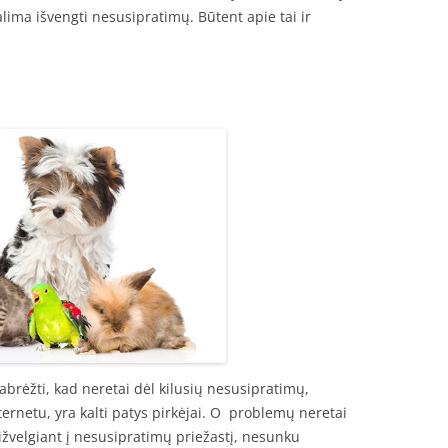
alima išvengti nesusipratimų. Būtent apie tai ir
pabrėžti, kad neretai dėl kilusių nesusipratimų,
ernetu, yra kalti patys pirkėjai. O problemų neretai
ižvelgiant į nesusipratimų priežastį, nesunku