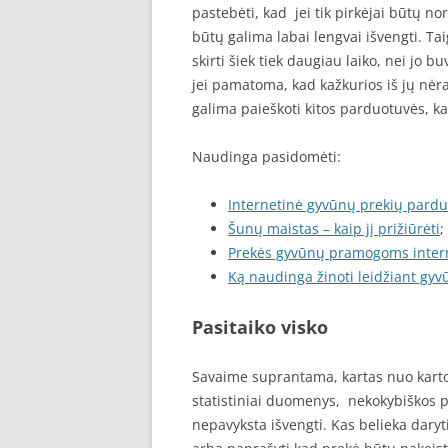
pastebėti, kad jei tik pirkėjai būtų no
būtų galima labai lengvai išvengti. Tai
skirti šiek tiek daugiau laiko, nei jo buv
jei pamatoma, kad kažkurios iš jų nėr
galima paieškoti kitos parduotuvės, k
Naudinga pasidomėti:
Internetinė gyvūnų prekių pard
Šunų maistas – kaip jį prižiūrėti
;
Prekės gyvūnų pramogoms inter
Ką naudinga žinoti leidžiant gy
Pasitaiko visko
Savaime suprantama, kartas nuo karto 
statistiniai duomenys, nekokybiškos pr
nepavyksta išvengti. Kas belieka daryti