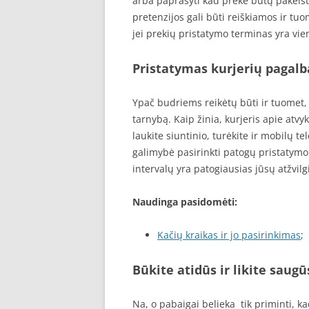
arba paprašyti kad prekė būtų pakeist
pretenzijos gali būti reiškiamos ir tuo
jei prekių pristatymo terminas yra vie
Pristatymas kurjerių pagalb
Ypač budriems reikėtų būti ir tuomet,
tarnybą. Kaip žinia, kurjeris apie atvy
laukite siuntinio, turėkite ir mobilų te
galimybė pasirinkti patogų pristatymo l
intervalų yra patogiausias jūsų atžvilg
Naudinga pasidomėti:
Kačių kraikas ir jo pasirinkimas
;
Būkite atidūs ir likite saugū
Na, o pabaigai belieka tik priminti, k