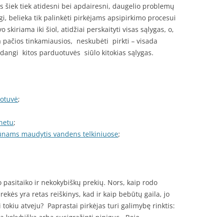
rs šiek tiek atidesni bei apdairesni, daugelio problemų
gi, belieka tik palinkėti pirkėjams apsipirkimo procesui
o skiriama iki šiol, atidžiai perskaityti visas sąlygas, o,
a pačios tinkamiausios, neskubėti pirkti – visada
adangi kitos parduotuvės siūlo kitokias sąlygas.
uotuvė
;
netu
;
vūnams maudytis vandens telkiniuose
;
pasitaiko ir nekokybiškų prekių. Nors, kaip rodo
ekės yra retas reiškinys, kad ir kaip bebūtų gaila, jo
 tokiu atveju? Paprastai pirkėjas turi galimybę rinktis: