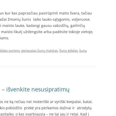
us kur kas paprasčiau pasirūpinti maito švara, tačiau
emažai žmonių šunis laiko lauko sąlygomis, voljeruose.
kti maisto lauke, kadangi gausu vabzdžių, gailinčių
i maisto likutį uždengsite arba padėsite tokioje vietoje,
žiams.
dalas sunims
,
geriausias šunų maistas
,
šunų ėdalas
,
šunų
 – išvenkite nesusipratimų
 ne ką rečiau nei moteriški ar vyriški kvepalai, batai,
tokio pobūdžio prekė yra perkamos dažnai ir atrodytų
itaiko, o kas svarbiausia – ne tai jau ir retai. Kad j