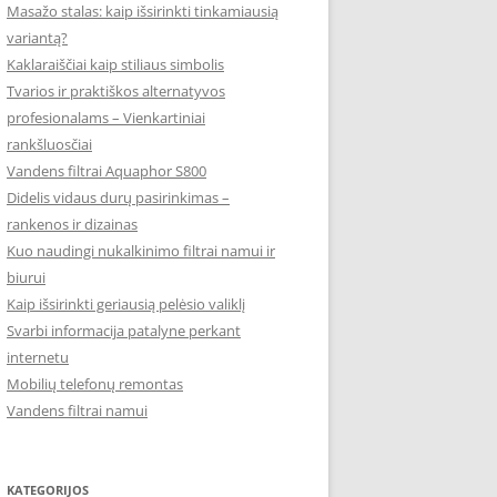
Masažo stalas: kaip išsirinkti tinkamiausią
variantą?
Kaklaraiščiai kaip stiliaus simbolis
Tvarios ir praktiškos alternatyvos
profesionalams – Vienkartiniai
rankšluosčiai
Vandens filtrai Aquaphor S800
Didelis vidaus durų pasirinkimas –
rankenos ir dizainas
Kuo naudingi nukalkinimo filtrai namui ir
biurui
Kaip išsirinkti geriausią pelėsio valiklį
Svarbi informacija patalyne perkant
internetu
Mobilių telefonų remontas
Vandens filtrai namui
KATEGORIJOS