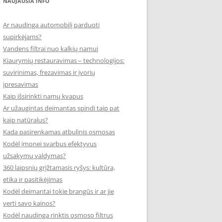
NAUJAUSIA INFO
Ar naudinga automobilį parduoti
supirkėjams?
Vandens filtrai nuo kalkių namui
Kiaurymių restauravimas – technologijos:
suvirinimas, frezavimas ir įvorių
įpresavimas
Kaip išsirinkti namų kvapus
Ar užaugintas deimantas spindi taip pat
kaip natūralus?
Kada pasirenkamas atbulinis osmosas
Kodėl įmonei svarbus efektyvus
užsakymų valdymas?
360 laipsnių grįžtamasis ryšys: kultūra,
etika ir pasitikėjimas
Kodėl deimantai tokie brangūs ir ar jie
verti savo kainos?
Kodėl naudinga rinktis osmoso filtrus