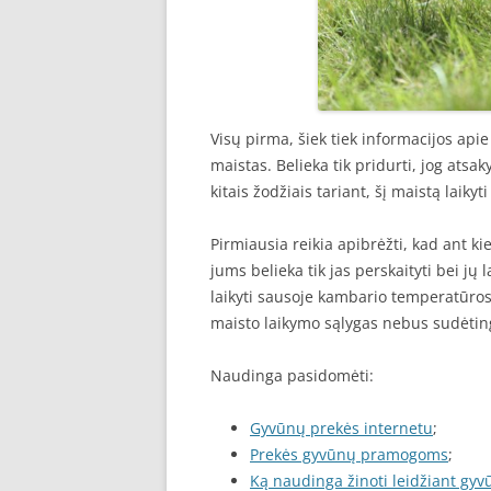
Visų pirma, šiek tiek informacijos apie
maistas. Belieka tik pridurti, jog ats
kitais žodžiais tariant, šį maistą laiky
Pirmiausia reikia apibrėžti, kad ant k
jums belieka tik jas perskaityti bei jų 
laikyti sausoje kambario temperatūros 
maisto laikymo sąlygas nebus sudėtin
Naudinga pasidomėti:
Gyvūnų prekės internetu
;
Prekės gyvūnų pramogoms
;
Ką naudinga žinoti leidžiant gy