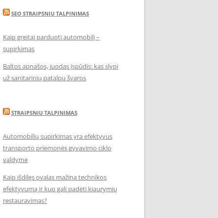
SEO STRAIPSNIU TALPINIMAS
Kaip greitai parduoti automobilį –
supirkimas
Baltos apnašos, juodas įspūdis: kas slypi
už sanitarinių patalpų švaros
STRAIPSNIU TALPINIMAS
Automobilių supirkimas yra efektyvus
transporto priemonės gyvavimo ciklo
valdyme
Kaip išdilęs ovalas mažina technikos
efektyvumą ir kuo gali padėti kiaurymių
restauravimas?