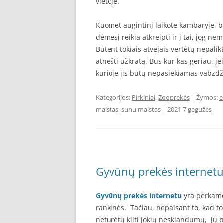
vietoje.
Kuomet augintinį laikote kambaryje, b
dėmesį reikia atkreipti ir į tai, jog n
Būtent tokiais atvejais vertėtų nepali
atnešti užkratą. Bus kur kas geriau, je
kurioje jis būtų nepasiekiamas vabzd
Kategorijos:
Pirkiniai
,
Zooprekės
| Žymos:
e
maistas
,
sunu maistas
|
2021 7 gegužės
Gyvūnų prekės internetu
Gyvūnų prekės internetu
yra perkamos
rankinės. Tačiau, nepaisant to, kad 
neturėtų kilti jokių nesklandumų, jų pas