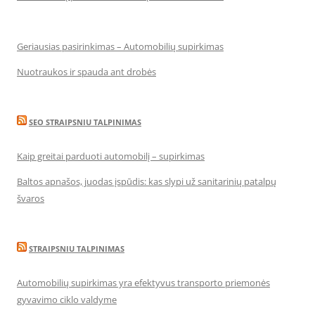
Geriausias pasirinkimas – Automobilių supirkimas
Nuotraukos ir spauda ant drobės
SEO STRAIPSNIU TALPINIMAS
Kaip greitai parduoti automobilį – supirkimas
Baltos apnašos, juodas įspūdis: kas slypi už sanitarinių patalpų
švaros
STRAIPSNIU TALPINIMAS
Automobilių supirkimas yra efektyvus transporto priemonės
gyvavimo ciklo valdyme