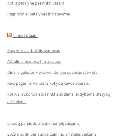
Kokią patalynę pasirinkti vasarai
Pagrindiniai patalynės išmatavimai
FILTRAI NAMUI
Kaip veikia atbulinis osmosas
Atbulinio osmoso filtrų nauda
Didelio geležies kiekio vandenyje poveikis sveikatai
Kaip pagerinti vandens kokybę kavos aparatui
Kokius lauko tualetus rinktis sodams, sodyboms, statybų
aikštelėms
5 būdų panaudoti lauko namelį vaikams
2026 6 būdų panaudoti žaidimų aikšteles vaikams