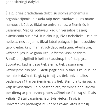
gana skirtingi dalykai.
Šiaip, prieš pradėdama dirbti su šiomis įmonėmis ir
organizacijomis, niekada taip nevairuodavau. Pas mane
namuose būdavo tiktai ne universalios, o žieminės ir
vasarinės. Mat galvodavau, kad universalios tiesiog
akimirksniu susidėvi, ir nieko iš jų išvis nebelieka. Deja, tai
netiesa, nes su jomis tikrai labai patogu, ir jos nesusidėvi
taip greitai, kaip man atrodydavo anksčiau. Atvirkščiai,
kažkodėl jos laiko gana ilgai, o žiemą visai neslysta.
Bandžiau įsigilinti ir kėliau klausimą, kodėl taip yra.
Supratau, kad iš tiesų tiek žiemą, tiek vasarą mes
važinėjame tuo pačiu kietu pagrindu, o slidūs keliai būna
ne taip ir dažnai. Taigi, tą trintį vis tiek universalios
padangos r17 arba žieminės vis tiek ištempia tokią pačią,
kaip ir vasarinės. Kaip pastebėjote, žieminės nenusidėvi
per dieną ar per sezoną, nors važinėjate iš tiesų slidžiais
keliais. O štai vasarinės jau išvis kietos. Taigi, ir
universalios padangos r15 ar bet kokios kitos iš tiesų