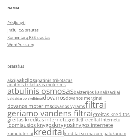
NAMAI
Prisijungti
Įrašų RSS srautas
Komentarų RSS srautas
WordPress.org
DEBESĖLIS
akcijos
akcija
apatinis trikotazas
apatinis trikotazas moterims
atbulinis osmosas
bakterijos kanalizacijai
dovanos
dovanos merginai
baldai
darbo skelbimai
filtrai
dovanos moterims
dovanos vyrams
geriamo vandens filtrai
greitas kreditas
greitas kreditas internetu
greitieji kreditai internetu
knygos
idomiausios knygos
knygos internete
kreditai
kompiuteriai
kreditai su mazom palukanom