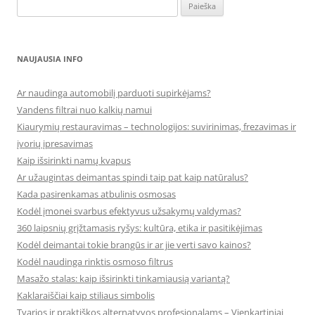
Ieškoti:
NAUJAUSIA INFO
Ar naudinga automobilį parduoti supirkėjams?
Vandens filtrai nuo kalkių namui
Kiaurymių restauravimas – technologijos: suvirinimas, frezavimas ir
įvorių įpresavimas
Kaip išsirinkti namų kvapus
Ar užaugintas deimantas spindi taip pat kaip natūralus?
Kada pasirenkamas atbulinis osmosas
Kodėl įmonei svarbus efektyvus užsakymų valdymas?
360 laipsnių grįžtamasis ryšys: kultūra, etika ir pasitikėjimas
Kodėl deimantai tokie brangūs ir ar jie verti savo kainos?
Kodėl naudinga rinktis osmoso filtrus
Masažo stalas: kaip išsirinkti tinkamiausią variantą?
Kaklaraiščiai kaip stiliaus simbolis
Tvarios ir praktiškos alternatyvos profesionalams – Vienkartiniai