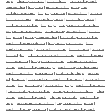
rūšys
|
filtrai nugeležinimui
|
osmoso filtrai
|
osmoso filtrų nauda
|
osmoso filtrai
|
filtrų rūšys
|
minkštinimo filtrų naudojimas
|
minkštinimo sistema
|
filtrų rūšys ir nauda
|
osmoso filtrai
|
vandens
filtrai nukalkinimui
|
vandens filtrų nauda
|
osmoso filtrų nauda
|
atbulinio osmoso filtrai
|
filtrų rūšys
|
apie geriamo vandens filtrus
|
kas yra atbulinis osmosas
|
namui naudingi osmoso filtrai
|
osmoso
filtrų nauda
|
naudingi osmoso filtrai
|
kuo naudingi osmoso filtrai
|
vandens filtravimo sistemos
|
filtrų namui pasirinkimas
|
filtrai
komfortui namuose
|
vandens filtrai namui
|
filtrai namams
|
vandens
filtrai kokybei
|
tinkamiausi vandens filtrai namui
|
vandens filtravimo
sistemos namui
|
filtrų sprendimai namui
|
ieškome vandens filtrų
namui
|
vandens filtrų namui rūšys
|
vandens kokybei filtrai namui
|
vandens namui filtrų pasirinkimas
|
vandens filtrų rtūšys
|
vandens
kokybei name
|
rekomenduojami vandens filtrai namui
|
vandens filtrai
namui
|
filtrų namui rūšys
|
vandens filtrų rūšys
|
vandens filtrai namui
|
namui naudingi osmoso filtrai
|
namui geriausi osmoso filtrai
|
filtrai
namui
|
vandens filtrų nauda
|
filtrų rūšys ir nauda
|
vandens filtrų
rūšys
|
vandens minkštinimo filtrai
|
nugeležinimo filtrų nauda
|
vandens filtrai nugeležinimui
|
vandens minkštinimo filtrų nauda
|