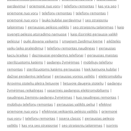
pardavimui
|
priemonė nuo vorų
|
telefonų remontas
|
kas yra seo
|
priemone nuo voru
|
telefonų remontas
|
telefonų remontas
|
priemonė nuo vorų
|
lauko kubilai pardavimui
|
seo straipsniu
talpinimas
|
geriausias pelėsio valiklis
|
seo straipsniu talpinimas
|
kaip
isvengti pelesio atsiradimo namuose
|
kaip išsirinkti geriausią valiklį
pelėsiui
|
puiki dovana vaikams
|
smagiam žaidimui kieme
|
aikštelės
vaikų laiko praleidimui
|
telefonų remontas naudingas
|
geriausias
kaciu kraikas
|
dazniausiai gendantys telefonai
|
geriausias maistas
sterilizuotoms katėms
|
padangų žymėjimas
|
mobiliųjų telefonų
remontas
|
sterilizuotoms katėms geriausias
|
kiek kainuoja kubilai
|
dažnai gendantys telefonai
|
geriausias vonios valiklis
|
elektromobiliu
ikrovimo stoteliu pletra lietuvoje
|
lietuvoje daugeja stoteliu
|
padangų
žymėjimas reikalingas
|
vasarinės padangos elektromobiliams
|
naudingas žieminių padangų žymėjimas
|
kuo naudingas remontas
|
mobiliųjų telefonų remontas
|
geriausias valiklis peliui
|
efektyvi
priemone nuo voru
|
efektyviai veikiantis pelėsio valiklis
|
priemonė
nuo vorų
|
telefonų remontas
|
josera classic
|
geriausias pelesio
valiklis
|
kas yra seo straipsniai
|
seo straipsniu talpinimas
|
isorinis