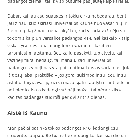
padangos ziemai, tai iš viso būtume pasijautę kaip karaliai.
Dabar, kai jau esu suaugęs ir tokių cirkų nebedarau, bent
jau žinau, kuo skiriasi universalios Kaune nuo vasarinių ir
žieminių. Ką žinau, nepasakyčiau, kad visada važinėju su
tokiomis kaip universalios padangos R14. Gal kažkaip kitaip
viskas yra, nes labai daug tenka važinėti – kasdien
tarpmiestinį atstumą. Bet, galiu pasakyti, tuo atveju, kai
važinėji tikrai nedaug, tai manau, kad universalios
padangos žymejimas yra pats optimaliausias variantas. Juk
iš tiesų labai praktiška – jos gerai sukimba ir su ledu ir su
asfaltu, taigi, avarijų rizika maža, gali stabdyti ir ant ledo, ir
ant plento. Na o kadangi važinėji mažai, tai nėra rizikos,
kad tas padangas sudroši per dvi ar tris dienas.
Aistė iš Kauno
Man pačiai patinka tokios padangos R16, kadangi esu
studentė, taupau. Be to, ne tiek ir daug kol kas šiai dienai