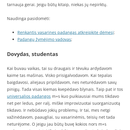
tarnauja gerai. Jeigu būtų kitaip, niekas jų nepirktų.
Naudinga pasidomėti:
Renkantis vasarines padangas atkreipkite dėmesį
;
Padangų žymėjimo vadovas
;
Dovydas, studentas
Kai buvau vaikas, tai su draugais ir tėvuku ardydavom
kaime tas mašinas. Visko prisigalvodavom. Kai tepalas
baigdavosi, aliejaus pripildavom, nes neturėdavom savų
pinigų. Tada visas kiemas kvepėdavo blynais. Taip pat ir tos
universalios padangos
m+s kuo puikiausiai mums tikdavo
net per ledus, per ralį, miške improvizuotai suorganizuotą
tikdavo. Ir nebūdavo jokių problemų. Ir tai, mes netgi
važinėdavom, paaugliai, su vasarinėmis, teisių net tada
neturėjome. O jeigu jau būtų buvę kokios nors m+s