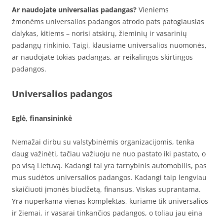
Ar naudojate universalias padangas?
Vieniems
žmonėms universalios padangos atrodo pats patogiausias
dalykas, kitiems – norisi atskirų, žieminių ir vasarinių
padangų rinkinio. Taigi, klausiame universalios nuomonės,
ar naudojate tokias padangas, ar reikalingos skirtingos
padangos.
Universalios padangos
Eglė, finansininkė
Nemažai dirbu su valstybinėmis organizacijomis, tenka
daug važinėti, tačiau važiuoju ne nuo pastato iki pastato, o
po visą Lietuvą. Kadangi tai yra tarnybinis automobilis, pas
mus sudėtos universalios padangos. Kadangi taip lengviau
skaičiuoti įmonės biudžetą, finansus. Viskas suprantama.
Yra nuperkama vienas komplektas, kuriame tik universalios
ir žiemai, ir vasarai tinkančios padangos, o toliau jau eina