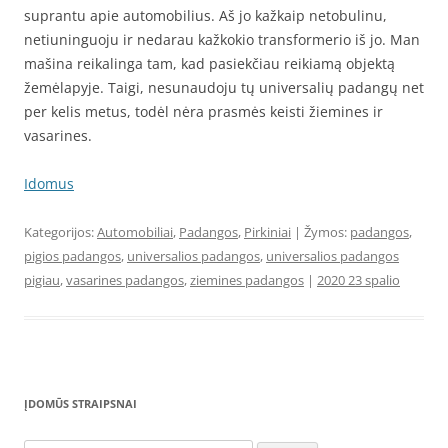
suprantu apie automobilius. Aš jo kažkaip netobulinu,
netiuninguoju ir nedarau kažkokio transformerio iš jo. Man
mašina reikalinga tam, kad pasiekčiau reikiamą objektą
žemėlapyje. Taigi, nesunaudoju tų universalių padangų net
per kelis metus, todėl nėra prasmės keisti žiemines ir
vasarines.
Idomus
Kategorijos:
Automobiliai
,
Padangos
,
Pirkiniai
| Žymos:
padangos
,
pigios padangos
,
universalios padangos
,
universalios padangos
pigiau
,
vasarines padangos
,
ziemines padangos
|
2020 23 spalio
ĮDOMŪS STRAIPSNAI