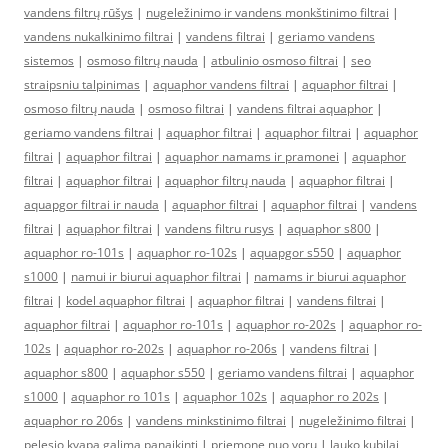
vandens filtrų rūšys
|
nugeležinimo ir vandens monkštinimo filtrai
|
vandens nukalkinimo filtrai
|
vandens filtrai
|
geriamo vandens
sistemos
|
osmoso filtrų nauda
|
atbulinio osmoso filtrai
|
seo
straipsniu talpinimas
|
aquaphor vandens filtrai
|
aquaphor filtrai
|
osmoso filtrų nauda
|
osmoso filtrai
|
vandens filtrai aquaphor
|
geriamo vandens filtrai
|
aquaphor filtrai
|
aquaphor filtrai
|
aquaphor
filtrai
|
aquaphor filtrai
|
aquaphor namams ir pramonei
|
aquaphor
filtrai
|
aquaphor filtrai
|
aquaphor filtrų nauda
|
aquaphor filtrai
|
aquapgor filtrai ir nauda
|
aquaphor filtrai
|
aquaphor filtrai
|
vandens
filtrai
|
aquaphor filtrai
|
vandens filtru rusys
|
aquaphor s800
|
aquaphor ro-101s
|
aquaphor ro-102s
|
aquapgor s550
|
aquaphor
s1000
|
namui ir biurui aquaphor filtrai
|
namams ir biurui aquaphor
filtrai
|
kodel aquaphor filtrai
|
aquaphor filtrai
|
vandens filtrai
|
aquaphor filtrai
|
aquaphor ro-101s
|
aquaphor ro-202s
|
aquaphor ro-
102s
|
aquaphor ro-202s
|
aquaphor ro-206s
|
vandens filtrai
|
aquaphor s800
|
aquaphor s550
|
geriamo vandens filtrai
|
aquaphor
s1000
|
aquaphor ro 101s
|
aquaphor 102s
|
aquaphor ro 202s
|
aquaphor ro 206s
|
vandens minkstinimo filtrai
|
nugeležinimo filtrai
|
pelesio kvapa galima panaikinti
|
priemone nuo voru
|
lauko kubilai