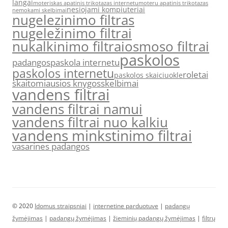
langai
moteriskas apatinis trikotazas internetu
moteru apatinis trikotazas
nesiojami kompiuteriai
nemokami skelbimai
nugelezinimo filtras
nugeležinimo filtrai
nukalkinimo filtrai
osmoso filtrai
paskolos
padangos
paskola internetu
paskolos internetu
roletai
paskolos skaiciuokle
skaitomiausios knygos
skelbimai
vandens filtrai
vandens filtrai namui
vandens filtrai nuo kalkiu
vandens minkstinimo filtrai
vasarines padangos
© 2020
Idomus straipsniai
|
internetine parduotuve
|
padangų
žymėjimas
|
padangų žymėjimas
|
žieminių padangų žymėjimas
|
filtrų