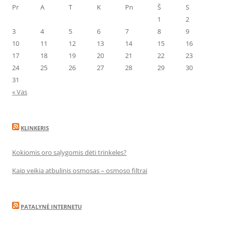
Pr
A
T
K
Pn
Š
S
1
2
3
4
5
6
7
8
9
10
11
12
13
14
15
16
17
18
19
20
21
22
23
24
25
26
27
28
29
30
31
« Vas
KLINKERIS
Kokiomis oro sąlygomis dėti trinkeles?
Kaip veikia atbulinis osmosas – osmoso filtrai
PATALYNĖ INTERNETU