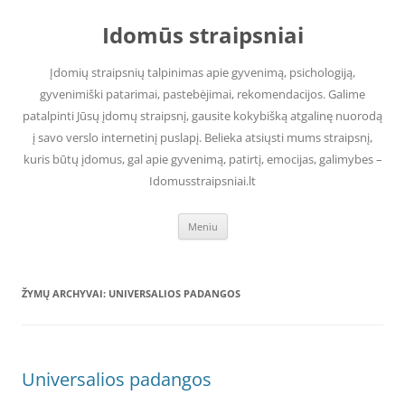
Pereiti
prie
Idomūs straipsniai
turinio
Įdomių straipsnių talpinimas apie gyvenimą, psichologiją,
gyvenimiški patarimai, pastebėjimai, rekomendacijos. Galime
patalpinti Jūsų įdomų straipsnį, gausite kokybišką atgalinę nuorodą
į savo verslo internetinį puslapį. Belieka atsiųsti mums straipsnį,
kuris būtų įdomus, gal apie gyvenimą, patirtį, emocijas, galimybes –
Idomusstraipsniai.lt
Meniu
ŽYMŲ ARCHYVAI:
UNIVERSALIOS PADANGOS
Universalios padangos