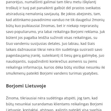
panorėjus, numalšinti galimai tam tikru metu iškylantį
troškulį ir tuoj pat panaikinti galbūt dėl prastos sveikatos
atsiradusią nemalonią savijautą. Be jokios abejonės, tam,
kad atitinkamo pavadinimo vanduo ne tik daugeliui žmonių
būtų kuo puikiausiai žinomas, bet ir niekaip neprarastų
savo populiarumo, yra labai reikalinga Borjomi reklama. Juk
būtent jos pagalba leidžia sužinoti visas reikalingas, su
šiuo vandeniu susijusias detales. Juo labiau, kad šiais
laikais dažniausiai tikrai nėra itin sudėtinga susirasti savo
pageidaujamą įrankį, suteikiantį iš tiesų gerą galimybę, juo
naudojantis, supažindinti konkrečius asmenis su jiems
reikalinga informacija, kurios dėka būtų visiškai nesunku iki
smulkmenų pateikti Borjomi vandens turimas ypatybes.
Borjomi Lietuvoje
Žinoma, tikriausiai nėra sudėtinga atspėti, jog tam, kad
būtų nesunkiai surandamas klientams reikalingas Borjomi
Lietuvoje, kontaktai, atstovas, galintis pateikti visą svarbią