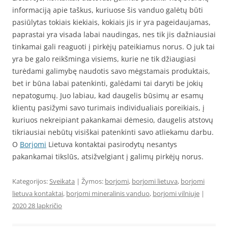
informaciją apie taškus, kuriuose šis vanduo galėtų būti
pasiūlytas tokiais kiekiais, kokiais jis ir yra pageidaujamas,
paprastai yra visada labai naudingas, nes tik jis dažniausiai
tinkamai gali reaguoti į pirkėjų pateikiamus norus. O juk tai
yra be galo reikšminga visiems, kurie ne tik džiaugiasi
turėdami galimybę naudotis savo mėgstamais produktais,
bet ir būna labai patenkinti, galėdami tai daryti be jokių
nepatogumų. Juo labiau, kad daugelis būsimų ar esamų
klientų pasižymi savo turimais individualiais poreikiais, į
kuriuos nekreipiant pakankamai dėmesio, daugelis atstovų
tikriausiai nebūtų visiškai patenkinti savo atliekamu darbu.
O
Borjomi
Lietuva kontaktai pasirodytų nesantys
pakankamai tikslūs, atsižvelgiant į galimų pirkėjų norus.
Kategorijos:
Sveikata
| Žymos:
borjomi
,
borjomi lietuva
,
borjomi
lietuva kontaktai
,
borjomi mineralinis vanduo
,
borjomi vilniuje
|
2020 28 lapkričio