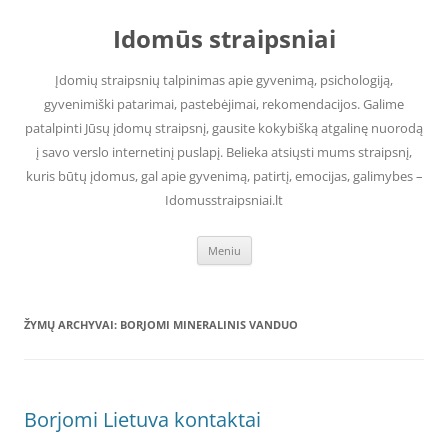
Pereiti
prie
Idomūs straipsniai
turinio
Įdomių straipsnių talpinimas apie gyvenimą, psichologiją,
gyvenimiški patarimai, pastebėjimai, rekomendacijos. Galime
patalpinti Jūsų įdomų straipsnį, gausite kokybišką atgalinę nuorodą
į savo verslo internetinį puslapį. Belieka atsiųsti mums straipsnį,
kuris būtų įdomus, gal apie gyvenimą, patirtį, emocijas, galimybes –
Idomusstraipsniai.lt
Meniu
ŽYMŲ ARCHYVAI:
BORJOMI MINERALINIS VANDUO
Borjomi Lietuva kontaktai