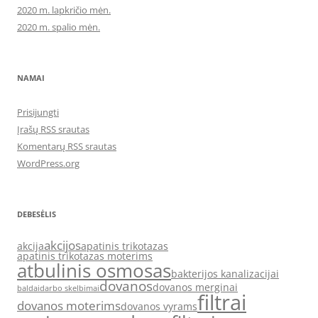
2020 m. lapkričio mėn.
2020 m. spalio mėn.
NAMAI
Prisijungti
Įrašų RSS srautas
Komentarų RSS srautas
WordPress.org
DEBESĖLIS
akcijos
akcija
apatinis trikotazas
apatinis trikotazas moterims
atbulinis osmosas
bakterijos kanalizacijai
dovanos
dovanos merginai
baldai
darbo skelbimai
filtrai
dovanos moterims
dovanos vyrams