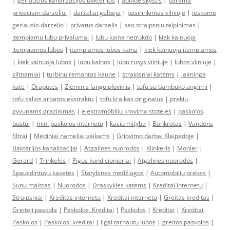
|
geriausios kanalizacijos bakterijos
|
adblue skystis
|
parama
privaciam darzeliui
|
darzeliai gelbeja
|
pasirinkimas vilniuje
|
ieskome
geriausio darzelio
|
privatus darzelis
|
seo straipsniu talpinimas
|
itempiamu lubu privalumai
|
lubu kaina netrukdo
|
kiek kainuoja
itempiamos lubos
|
itempiamos lubos kaina
|
kiek kainuoja itempiamos
|
kiek kainuoja lubos
|
lubu kainos
|
lubu rusys vilniuje
|
lubos vilniuje
|
siltnamiai
|
turbinu remontas kaune
|
straipsniai katems
|
laiminga
kate
|
Orapūtės
|
Zieminis langu ploviklis
|
tofu su bambuko anglimi
|
tofu zalios arbatos ekstraktu
|
tofu kraikas originalus
|
prekiu
gyvunams grazinimas
|
elektromobiliu krovimo stoteles
|
paskolos
bustui
|
mini paskolos internetu
|
kaciu mityba
|
Bankrotas
|
Vandens
filtrai
|
Mediniai nameliai vaikams
|
Griovimo darbai Klaipedoje
|
Bakterijos kanalizacijai
|
Atgalines nuorodos
|
Klinkeris
|
Monier
|
Gerard
|
Trinkeles
|
Pigus kondicionieriai
|
Atgalines nuorodos
|
Spausdintuvu kasetes
|
Statybinės medžiagos
|
Automobiliu prekes
|
Sunu maistas
|
Nuorodos
|
Draskykles katems
|
Kreditai internetu
|
Straipsniai
|
Kreditas internetu
|
Kreditai internetu
|
Greitas kreditas
|
Greitoji paskola
|
Paskolos, Kreditai
|
Paskolos
|
Kreditai
|
Kreditai,
Paskolos
|
Paskolos, kreditai
|
ilgai tarnautų lubos
|
greitos paskolos
|