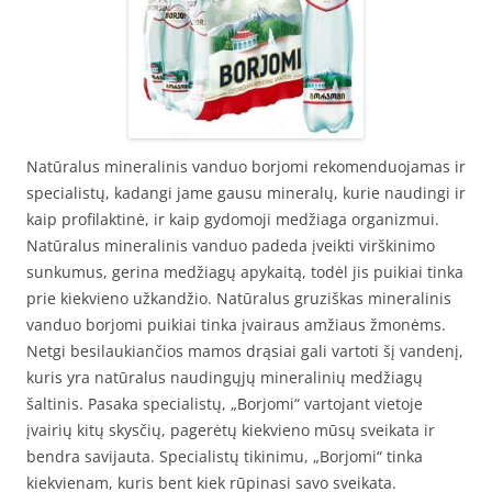
Natūralus mineralinis vanduo borjomi rekomenduojamas ir
specialistų, kadangi jame gausu mineralų, kurie naudingi ir
kaip profilaktinė, ir kaip gydomoji medžiaga organizmui.
Natūralus mineralinis vanduo padeda įveikti virškinimo
sunkumus, gerina medžiagų apykaitą, todėl jis puikiai tinka
prie kiekvieno užkandžio. Natūralus gruziškas mineralinis
vanduo borjomi puikiai tinka įvairaus amžiaus žmonėms.
Netgi besilaukiančios mamos drąsiai gali vartoti šį vandenį,
kuris yra natūralus naudingųjų mineralinių medžiagų
šaltinis. Pasaka specialistų, „Borjomi“ vartojant vietoje
įvairių kitų skysčių, pagerėtų kiekvieno mūsų sveikata ir
bendra savijauta. Specialistų tikinimu, „Borjomi“ tinka
kiekvienam, kuris bent kiek rūpinasi savo sveikata.