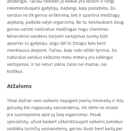
atsakingai. Tačiau nedideli jo kiekiai yra leistini ir netgi
rekomenduojami gydytojų. Kadangi, kaip pastebėta, šis
vanduo ne tik gerina virškinimą, bet ir spartina medžiagų
apykaitą, padeda valyti organizmą. Be to, besilaukiant daug
geriau vartoti natūralius medžiagas negu chemines.
Mineralinio vandens borjomi vartojimas turėtų būti
aptartas su gydytoju, jeigu dėl to žmogui kyla bent
menkiausia abejonė. Tačiau, kaip rodo atlikti tyrimai, šis
natūralus vanduo nėštumo metu moterų yra saikingai
vartojamas. Ir tai neturi jokios žalos nei mamai, nei
kūdikiui.
Atžaloms
Tėvai dažnai savo vaikams nepagaili įvairių limonadų ir kitų
gazuotų bei negazuotų vaisvandenių. Vis dėlto ne visada
yra susimąstoma apie jų žalą organizmui. Pasak
specialistų, užuot kaskart užkandžiaujant vaikams patiekus
saldiklių turinčių vaisvandenių, geriau duoti bent kartą per