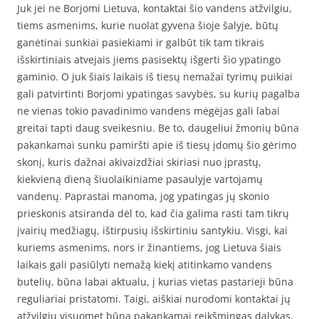
Juk jei ne Borjomi Lietuva, kontaktai šio vandens atžvilgiu,
tiems asmenims, kurie nuolat gyvena šioje šalyje, būtų
ganėtinai sunkiai pasiekiami ir galbūt tik tam tikrais
išskirtiniais atvejais jiems pasisektų išgerti šio ypatingo
gaminio. O juk šiais laikais iš tiesų nemažai tyrimų puikiai
gali patvirtinti Borjomi ypatingas savybės, su kurių pagalba
ne vienas tokio pavadinimo vandens mėgėjas gali labai
greitai tapti daug sveikesniu. Be to, daugeliui žmonių būna
pakankamai sunku pamiršti apie iš tiesų įdomų šio gėrimo
skonį, kuris dažnai akivaizdžiai skiriasi nuo įprastų,
kiekvieną dieną šiuolaikiniame pasaulyje vartojamų
vandenų. Paprastai manoma, jog ypatingas jų skonio
prieskonis atsiranda dėl to, kad čia galima rasti tam tikrų
įvairių medžiagų, ištirpusių išskirtiniu santykiu. Visgi, kai
kuriems asmenims, nors ir žinantiems, jog Lietuva šiais
laikais gali pasiūlyti nemažą kiekį atitinkamo vandens
butelių, būna labai aktualu, į kurias vietas pastarieji būna
reguliariai pristatomi. Taigi, aiškiai nurodomi kontaktai jų
atžvilgiu visuomet būna pakankamai reikšmingas dalykas.