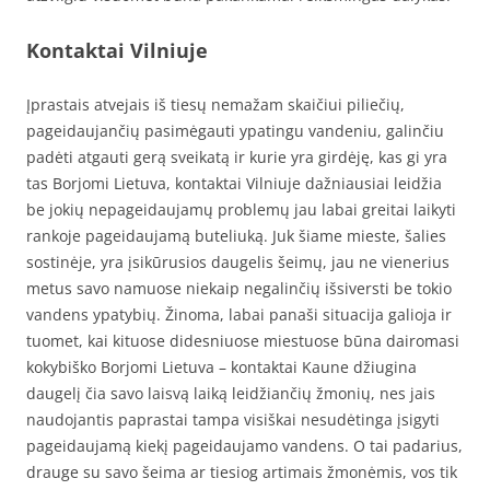
Kontaktai Vilniuje
Įprastais atvejais iš tiesų nemažam skaičiui piliečių,
pageidaujančių pasimėgauti ypatingu vandeniu, galinčiu
padėti atgauti gerą sveikatą ir kurie yra girdėję, kas gi yra
tas Borjomi Lietuva, kontaktai Vilniuje dažniausiai leidžia
be jokių nepageidaujamų problemų jau labai greitai laikyti
rankoje pageidaujamą buteliuką. Juk šiame mieste, šalies
sostinėje, yra įsikūrusios daugelis šeimų, jau ne vienerius
metus savo namuose niekaip negalinčių išsiversti be tokio
vandens ypatybių. Žinoma, labai panaši situacija galioja ir
tuomet, kai kituose didesniuose miestuose būna dairomasi
kokybiško Borjomi Lietuva – kontaktai Kaune džiugina
daugelį čia savo laisvą laiką leidžiančių žmonių, nes jais
naudojantis paprastai tampa visiškai nesudėtinga įsigyti
pageidaujamą kiekį pageidaujamo vandens. O tai padarius,
drauge su savo šeima ar tiesiog artimais žmonėmis, vos tik