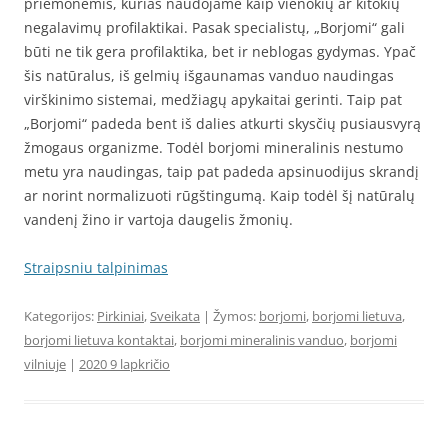
priemonėmis, kurias naudojame kaip vienokių ar kitokių
negalavimų profilaktikai. Pasak specialistų, „Borjomi“ gali
būti ne tik gera profilaktika, bet ir neblogas gydymas. Ypač
šis natūralus, iš gelmių išgaunamas vanduo naudingas
virškinimo sistemai, medžiagų apykaitai gerinti. Taip pat
„Borjomi“ padeda bent iš dalies atkurti skysčių pusiausvyrą
žmogaus organizme. Todėl borjomi mineralinis nestumo
metu yra naudingas, taip pat padeda apsinuodijus skrandį
ar norint normalizuoti rūgštingumą. Kaip todėl šį natūralų
vandenį žino ir vartoja daugelis žmonių.
Straipsniu talpinimas
Kategorijos:
Pirkiniai
,
Sveikata
| Žymos:
borjomi
,
borjomi lietuva
,
borjomi lietuva kontaktai
,
borjomi mineralinis vanduo
,
borjomi
vilniuje
|
2020 9 lapkričio