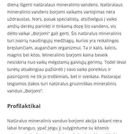
dieną išgerti natūralaus mineralinio vandens. Natūralaus
mineralinio vandens borjomi vaikams vartojimas nėra
uždraustas. Nors, pasak specialistų, atsižvelgus į vaiko
amžių derėtų parinkti ir tinkamą dozę šio vandens, vis
dėlto vaikai „Borjomi“ gali gerti. Šis natūralus mineralinis
turi įvairių naudingųjų medžiagų, kurios yra reikalingos
bręstančiam, augančiam organizmui. Ta ir kalis, kalcis,
magnis bei kitos. Mineralinis borjomi kaina beveik
nesiskiria nuo vaikų mėgstamų gaiviųjų gėrimų. Todėl tėvai
turėtų atsakingiau pažiūrėti į savo vaiko poreikius ir
pasirūpinti ne tik jo troškimais, bet ir sveikata. Pastarajai
teigiamos įtakos turi natūralus gruziniškas mineralinis
vanduo „Borjomi“.
Profilaktikai
Natūralus mineralinis vanduo borjomi akcija taikant nėra
labai brangus, ypač jeigu jį sulygintume su kitomis