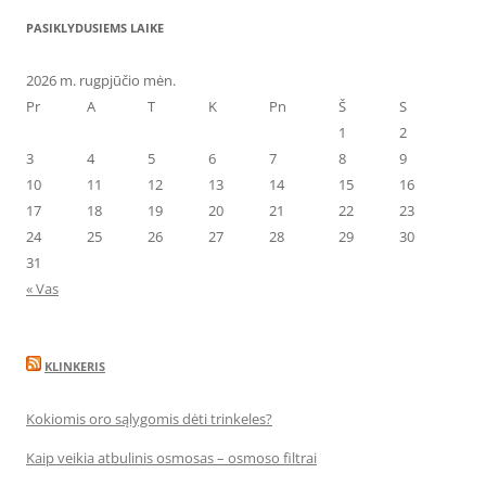
PASIKLYDUSIEMS LAIKE
2026 m. rugpjūčio mėn.
Pr
A
T
K
Pn
Š
S
1
2
3
4
5
6
7
8
9
10
11
12
13
14
15
16
17
18
19
20
21
22
23
24
25
26
27
28
29
30
31
« Vas
KLINKERIS
Kokiomis oro sąlygomis dėti trinkeles?
Kaip veikia atbulinis osmosas – osmoso filtrai