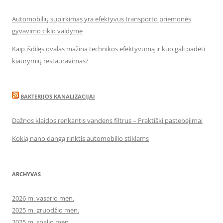
Automobilių supirkimas yra efektyvus transporto priemonės
gyvavimo ciklo valdyme
Kaip išdilęs ovalas mažina technikos efektyvumą ir kuo gali padėti
kiaurymių restauravimas?
BAKTERIJOS KANALIZACIJAI
Dažnos klaidos renkantis vandens filtrus – Praktiški pastebėjimai
Kokią nano dangą rinktis automobilio stiklams
ARCHYVAS
2026 m. vasario mėn.
2025 m. gruodžio mėn.
2025 m. spalio mėn.