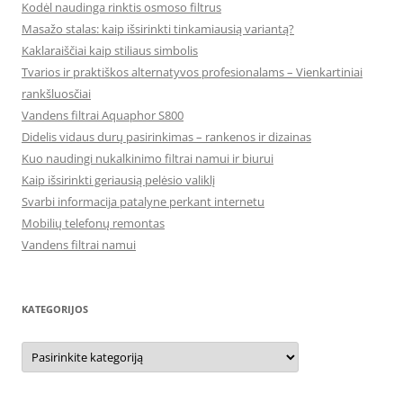
Kodėl naudinga rinktis osmoso filtrus
Masažo stalas: kaip išsirinkti tinkamiausią variantą?
Kaklaraiščiai kaip stiliaus simbolis
Tvarios ir praktiškos alternatyvos profesionalams – Vienkartiniai
rankšluosčiai
Vandens filtrai Aquaphor S800
Didelis vidaus durų pasirinkimas – rankenos ir dizainas
Kuo naudingi nukalkinimo filtrai namui ir biurui
Kaip išsirinkti geriausią pelėsio valiklį
Svarbi informacija patalyne perkant internetu
Mobilių telefonų remontas
Vandens filtrai namui
KATEGORIJOS
Kategorijos