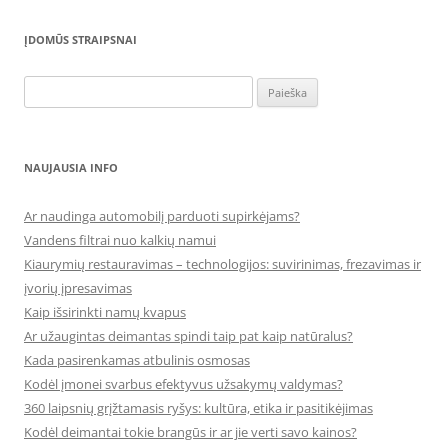
ĮDOMŪS STRAIPSNAI
Ieškoti:
NAUJAUSIA INFO
Ar naudinga automobilį parduoti supirkėjams?
Vandens filtrai nuo kalkių namui
Kiaurymių restauravimas – technologijos: suvirinimas, frezavimas ir
įvorių įpresavimas
Kaip išsirinkti namų kvapus
Ar užaugintas deimantas spindi taip pat kaip natūralus?
Kada pasirenkamas atbulinis osmosas
Kodėl įmonei svarbus efektyvus užsakymų valdymas?
360 laipsnių grįžtamasis ryšys: kultūra, etika ir pasitikėjimas
Kodėl deimantai tokie brangūs ir ar jie verti savo kainos?