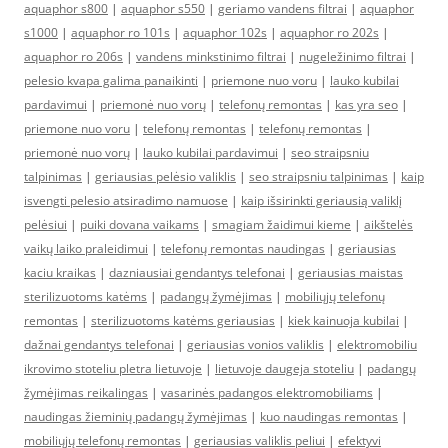
aquaphor s800
|
aquaphor s550
|
geriamo vandens filtrai
|
aquaphor
s1000
|
aquaphor ro 101s
|
aquaphor 102s
|
aquaphor ro 202s
|
aquaphor ro 206s
|
vandens minkstinimo filtrai
|
nugeležinimo filtrai
|
pelesio kvapa galima panaikinti
|
priemone nuo voru
|
lauko kubilai
pardavimui
|
priemonė nuo vorų
|
telefonų remontas
|
kas yra seo
|
priemone nuo voru
|
telefonų remontas
|
telefonų remontas
|
priemonė nuo vorų
|
lauko kubilai pardavimui
|
seo straipsniu
talpinimas
|
geriausias pelėsio valiklis
|
seo straipsniu talpinimas
|
kaip
isvengti pelesio atsiradimo namuose
|
kaip išsirinkti geriausią valiklį
pelėsiui
|
puiki dovana vaikams
|
smagiam žaidimui kieme
|
aikštelės
vaikų laiko praleidimui
|
telefonų remontas naudingas
|
geriausias
kaciu kraikas
|
dazniausiai gendantys telefonai
|
geriausias maistas
sterilizuotoms katėms
|
padangų žymėjimas
|
mobiliųjų telefonų
remontas
|
sterilizuotoms katėms geriausias
|
kiek kainuoja kubilai
|
dažnai gendantys telefonai
|
geriausias vonios valiklis
|
elektromobiliu
ikrovimo stoteliu pletra lietuvoje
|
lietuvoje daugeja stoteliu
|
padangų
žymėjimas reikalingas
|
vasarinės padangos elektromobiliams
|
naudingas žieminių padangų žymėjimas
|
kuo naudingas remontas
|
mobiliųjų telefonų remontas
|
geriausias valiklis peliui
|
efektyvi