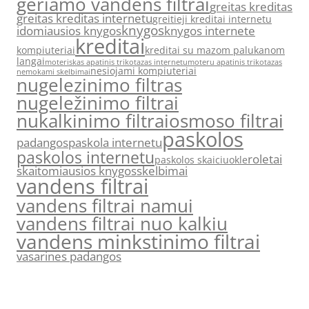
geriamo vandens filtrai
greitas kreditas
greitas kreditas internetu
greitieji kreditai internetu
knygos
idomiausios knygos
knygos internete
kreditai
kompiuteriai
kreditai su mazom palukanom
langai
moteriskas apatinis trikotazas internetu
moteru apatinis trikotazas
nesiojami kompiuteriai
nemokami skelbimai
nugelezinimo filtras
nugeležinimo filtrai
nukalkinimo filtrai
osmoso filtrai
paskolos
padangos
paskola internetu
paskolos internetu
roletai
paskolos skaiciuokle
skaitomiausios knygos
skelbimai
vandens filtrai
vandens filtrai namui
vandens filtrai nuo kalkiu
vandens minkstinimo filtrai
vasarines padangos