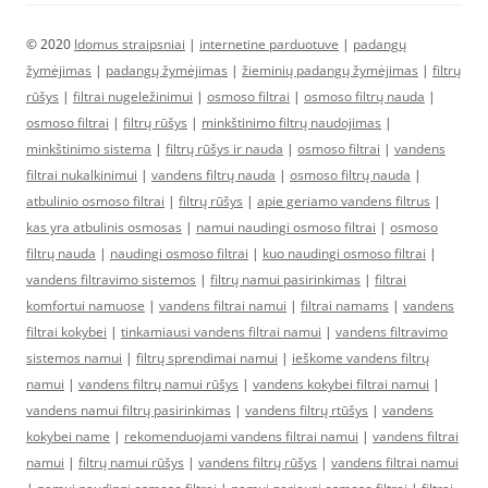
© 2020
Idomus straipsniai
|
internetine parduotuve
|
padangų
žymėjimas
|
padangų žymėjimas
|
žieminių padangų žymėjimas
|
filtrų
rūšys
|
filtrai nugeležinimui
|
osmoso filtrai
|
osmoso filtrų nauda
|
osmoso filtrai
|
filtrų rūšys
|
minkštinimo filtrų naudojimas
|
minkštinimo sistema
|
filtrų rūšys ir nauda
|
osmoso filtrai
|
vandens
filtrai nukalkinimui
|
vandens filtrų nauda
|
osmoso filtrų nauda
|
atbulinio osmoso filtrai
|
filtrų rūšys
|
apie geriamo vandens filtrus
|
kas yra atbulinis osmosas
|
namui naudingi osmoso filtrai
|
osmoso
filtrų nauda
|
naudingi osmoso filtrai
|
kuo naudingi osmoso filtrai
|
vandens filtravimo sistemos
|
filtrų namui pasirinkimas
|
filtrai
komfortui namuose
|
vandens filtrai namui
|
filtrai namams
|
vandens
filtrai kokybei
|
tinkamiausi vandens filtrai namui
|
vandens filtravimo
sistemos namui
|
filtrų sprendimai namui
|
ieškome vandens filtrų
namui
|
vandens filtrų namui rūšys
|
vandens kokybei filtrai namui
|
vandens namui filtrų pasirinkimas
|
vandens filtrų rtūšys
|
vandens
kokybei name
|
rekomenduojami vandens filtrai namui
|
vandens filtrai
namui
|
filtrų namui rūšys
|
vandens filtrų rūšys
|
vandens filtrai namui