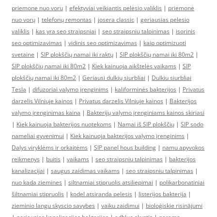
priemone nuo voru
|
efektyviai veikiantis pelėsio valiklis
|
priemonė
nuo vorų
|
telefonų remontas
|
josera classic
|
geriausias pelesio
valiklis
|
kas yra seo straipsniai
|
seo straipsniu talpinimas
|
isorinis
seo optimizavimas
|
vidinis seo optimizavimas
|
kaip optimizuoti
svetaine
|
SIP plokščių namai iki raktų
|
SIP plokščių namai iki 80m2
|
SIP plokščių namai iki 80m2
|
Kiek kainuoja aikštelės vaikams
|
SIP
plokščių namai iki 80m2
|
Geriausi dulkių siurbliai
|
Dulkiu siurbliai
Tesla
|
difuzoriai valymo įrenginims
|
kaliforminės bakterijos
|
Privatus
darzelis Vilniuje kainos
|
Privatus darzelis Vilniuje kainos
|
Bakterijos
valymo įrenginimas kaina
|
Bakterijų valymo įrenginiams kainos skiriasi
|
Kiek kainuoja bakterijos nuotekoms
|
Namai iš SIP plokščių
|
SIP sodo
nameliai gyvenimui
|
Kiek kainuoja bakterijos valymo įrenginims
|
Dalys viryklėms ir orkaitėms
|
SIP panel hous building
|
namu apyvokos
reikmenys
|
buitis
|
vaikams
|
seo straipsniu talpinimas
|
bakterijos
kanalizacijai
|
saugus zaidimas vaikams
|
seo straipsniu talpinimas
|
nuo kada ziemines
|
siltnamiai stipruolis atsiliepimai
|
polikarbonatiniai
šiltnamiai stipruolis
|
kodel atsiranda pelesis
|
listerijos bakterija
|
zieminio langu skyscio savybes
|
vaiku zaidimui
|
bioloģiskie risinājumi