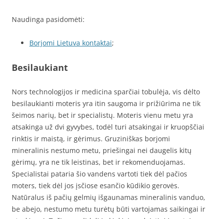
Naudinga pasidomėti:
Borjomi Lietuva kontaktai
;
Besilaukiant
Nors technologijos ir medicina sparčiai tobulėja, vis dėlto
besilaukianti moteris yra itin saugoma ir prižiūrima ne tik
šeimos narių, bet ir specialistų. Moteris vienu metu yra
atsakinga už dvi gyvybes, todėl turi atsakingai ir kruopščiai
rinktis ir maistą, ir gėrimus. Gruziniškas borjomi
mineralinis nestumo metu, priešingai nei daugelis kitų
gėrimų, yra ne tik leistinas, bet ir rekomenduojamas.
Specialistai pataria šio vandens vartoti tiek dėl pačios
moters, tiek dėl jos įsčiose esančio kūdikio gerovės.
Natūralus iš pačių gelmių išgaunamas mineralinis vanduo,
be abejo, nestumo metu turėtų būti vartojamas saikingai ir