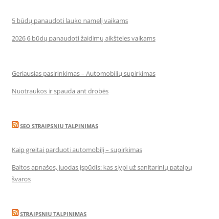
5 būdų panaudoti lauko namelį vaikams
2026 6 būdų panaudoti žaidimų aikšteles vaikams
Geriausias pasirinkimas – Automobilių supirkimas
Nuotraukos ir spauda ant drobės
SEO STRAIPSNIU TALPINIMAS
Kaip greitai parduoti automobilį – supirkimas
Baltos apnašos, juodas įspūdis: kas slypi už sanitarinių patalpų
švaros
STRAIPSNIU TALPINIMAS