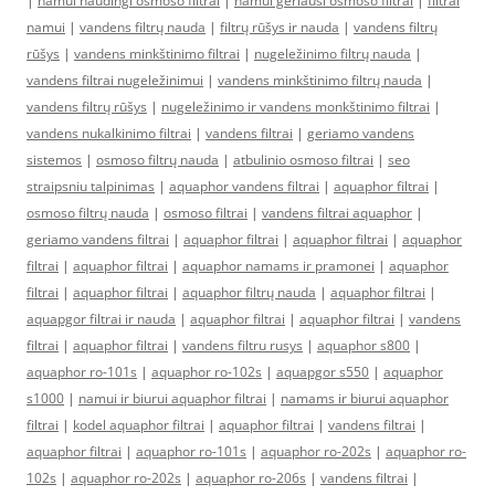
|
namui naudingi osmoso filtrai
|
namui geriausi osmoso filtrai
|
filtrai
namui
|
vandens filtrų nauda
|
filtrų rūšys ir nauda
|
vandens filtrų
rūšys
|
vandens minkštinimo filtrai
|
nugeležinimo filtrų nauda
|
vandens filtrai nugeležinimui
|
vandens minkštinimo filtrų nauda
|
vandens filtrų rūšys
|
nugeležinimo ir vandens monkštinimo filtrai
|
vandens nukalkinimo filtrai
|
vandens filtrai
|
geriamo vandens
sistemos
|
osmoso filtrų nauda
|
atbulinio osmoso filtrai
|
seo
straipsniu talpinimas
|
aquaphor vandens filtrai
|
aquaphor filtrai
|
osmoso filtrų nauda
|
osmoso filtrai
|
vandens filtrai aquaphor
|
geriamo vandens filtrai
|
aquaphor filtrai
|
aquaphor filtrai
|
aquaphor
filtrai
|
aquaphor filtrai
|
aquaphor namams ir pramonei
|
aquaphor
filtrai
|
aquaphor filtrai
|
aquaphor filtrų nauda
|
aquaphor filtrai
|
aquapgor filtrai ir nauda
|
aquaphor filtrai
|
aquaphor filtrai
|
vandens
filtrai
|
aquaphor filtrai
|
vandens filtru rusys
|
aquaphor s800
|
aquaphor ro-101s
|
aquaphor ro-102s
|
aquapgor s550
|
aquaphor
s1000
|
namui ir biurui aquaphor filtrai
|
namams ir biurui aquaphor
filtrai
|
kodel aquaphor filtrai
|
aquaphor filtrai
|
vandens filtrai
|
aquaphor filtrai
|
aquaphor ro-101s
|
aquaphor ro-202s
|
aquaphor ro-
102s
|
aquaphor ro-202s
|
aquaphor ro-206s
|
vandens filtrai
|