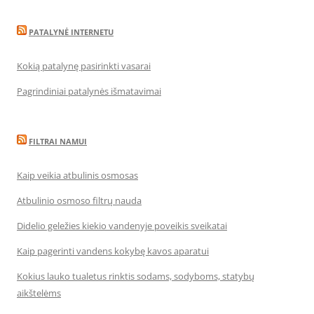
PATALYNĖ INTERNETU
Kokią patalynę pasirinkti vasarai
Pagrindiniai patalynės išmatavimai
FILTRAI NAMUI
Kaip veikia atbulinis osmosas
Atbulinio osmoso filtrų nauda
Didelio geležies kiekio vandenyje poveikis sveikatai
Kaip pagerinti vandens kokybę kavos aparatui
Kokius lauko tualetus rinktis sodams, sodyboms, statybų
aikštelėms