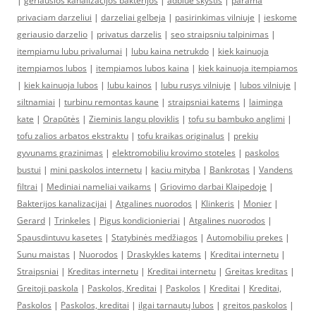
|
geriausios kanalizacijos bakterijos
|
adblue skystis
|
parama
privaciam darzeliui
|
darzeliai gelbeja
|
pasirinkimas vilniuje
|
ieskome
geriausio darzelio
|
privatus darzelis
|
seo straipsniu talpinimas
|
itempiamu lubu privalumai
|
lubu kaina netrukdo
|
kiek kainuoja
itempiamos lubos
|
itempiamos lubos kaina
|
kiek kainuoja itempiamos
|
kiek kainuoja lubos
|
lubu kainos
|
lubu rusys vilniuje
|
lubos vilniuje
|
siltnamiai
|
turbinu remontas kaune
|
straipsniai katems
|
laiminga
kate
|
Orapūtės
|
Zieminis langu ploviklis
|
tofu su bambuko anglimi
|
tofu zalios arbatos ekstraktu
|
tofu kraikas originalus
|
prekiu
gyvunams grazinimas
|
elektromobiliu krovimo stoteles
|
paskolos
bustui
|
mini paskolos internetu
|
kaciu mityba
|
Bankrotas
|
Vandens
filtrai
|
Mediniai nameliai vaikams
|
Griovimo darbai Klaipedoje
|
Bakterijos kanalizacijai
|
Atgalines nuorodos
|
Klinkeris
|
Monier
|
Gerard
|
Trinkeles
|
Pigus kondicionieriai
|
Atgalines nuorodos
|
Spausdintuvu kasetes
|
Statybinės medžiagos
|
Automobiliu prekes
|
Sunu maistas
|
Nuorodos
|
Draskykles katems
|
Kreditai internetu
|
Straipsniai
|
Kreditas internetu
|
Kreditai internetu
|
Greitas kreditas
|
Greitoji paskola
|
Paskolos, Kreditai
|
Paskolos
|
Kreditai
|
Kreditai,
Paskolos
|
Paskolos, kreditai
|
ilgai tarnautų lubos
|
greitos paskolos
|