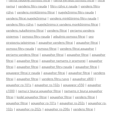
|
namui naudingi osmoso filtrai
|
namui geriausi osmoso filtrai
|
filtrai
namui
|
vandens filtrų nauda
|
filtrų rūšys ir nauda
|
vandens filtrų
rūšys
|
vandens minkštinimo filtrai
|
nugeležinimo filtrų nauda
|
vandens filtrai nugeležinimui
|
vandens minkštinimo filtrų nauda
|
vandens filtrų rūšys
|
nugeležinimo ir vandens monkštinimo filtrai
|
vandens nukalkinimo filtrai
|
vandens filtrai
|
geriamo vandens
sistemos
|
osmoso filtrų nauda
|
atbulinio osmoso filtrai
|
seo
straipsniu talpinimas
|
aquaphor vandens filtrai
|
aquaphor filtrai
|
osmoso filtrų nauda
|
osmoso filtrai
|
vandens filtrai aquaphor
|
geriamo vandens filtrai
|
aquaphor filtrai
|
aquaphor filtrai
|
aquaphor
filtrai
|
aquaphor filtrai
|
aquaphor namams ir pramonei
|
aquaphor
filtrai
|
aquaphor filtrai
|
aquaphor filtrų nauda
|
aquaphor filtrai
|
aquapgor filtrai ir nauda
|
aquaphor filtrai
|
aquaphor filtrai
|
vandens
filtrai
|
aquaphor filtrai
|
vandens filtru rusys
|
aquaphor s800
|
aquaphor ro-101s
|
aquaphor ro-102s
|
aquapgor s550
|
aquaphor
s1000
|
namui ir biurui aquaphor filtrai
|
namams ir biurui aquaphor
filtrai
|
kodel aquaphor filtrai
|
aquaphor filtrai
|
vandens filtrai
|
aquaphor filtrai
|
aquaphor ro-101s
|
aquaphor ro-202s
|
aquaphor ro-
102s
|
aquaphor ro-202s
|
aquaphor ro-206s
|
vandens filtrai
|