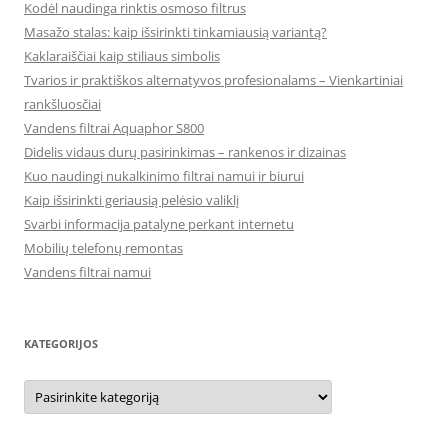
Kodėl naudinga rinktis osmoso filtrus
Masažo stalas: kaip išsirinkti tinkamiausią variantą?
Kaklaraiščiai kaip stiliaus simbolis
Tvarios ir praktiškos alternatyvos profesionalams – Vienkartiniai
rankšluosčiai
Vandens filtrai Aquaphor S800
Didelis vidaus durų pasirinkimas – rankenos ir dizainas
Kuo naudingi nukalkinimo filtrai namui ir biurui
Kaip išsirinkti geriausią pelėsio valiklį
Svarbi informacija patalyne perkant internetu
Mobilių telefonų remontas
Vandens filtrai namui
KATEGORIJOS
Kategorijos