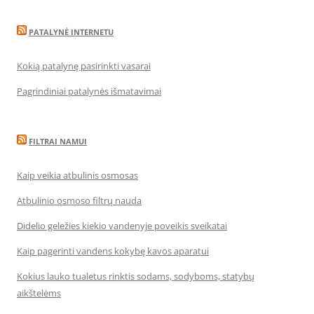
PATALYNĖ INTERNETU
Kokią patalynę pasirinkti vasarai
Pagrindiniai patalynės išmatavimai
FILTRAI NAMUI
Kaip veikia atbulinis osmosas
Atbulinio osmoso filtrų nauda
Didelio geležies kiekio vandenyje poveikis sveikatai
Kaip pagerinti vandens kokybę kavos aparatui
Kokius lauko tualetus rinktis sodams, sodyboms, statybų
aikštelėms