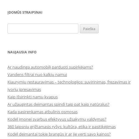
ĮDOMŪS STRAIPSNAI
Ieškoti:
NAUJAUSIA INFO
Ar naudinga automobilį parduoti supirkėjams?
Vandens filtrai nuo kalkių namui
Kiaurymių restauravimas – technologijos: suvirinimas, frezavimas ir
įvorių įpresavimas
Kaip išsirinkti namų kvapus
Ar užaugintas deimantas spindi taip pat kaip natūralus?
Kada pasirenkamas atbulinis osmosas
Kodėl įmonei svarbus efektyvus užsakymų valdymas?
360 laipsnių grįžtamasis ryšys: kultūra, etika ir pasitikėjimas
Kodėl deimantai tokie brangūs ir ar jie verti savo kainos?