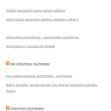
5 būdų panaudoti lauko namelį vaikams
2026 6 būdų panaudoti žaidimų aikšteles vaikams
Geriausias pasirinkimas – Automobilių supirkimas
Nuotraukos ir spauda ant drobės
SEO STRAIPSNIU TALPINIMAS
Kaip greitai parduoti automobilį – supirkimas
Baltos apnašos, juodas įspūdis: kas slypi už sanitarinių patalpų
švaros
STRAIPSNIU TALPINIMAS