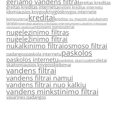
geriamo vandens filtrai
greitas kreditas
greitas kreditas internetu
greitieji kreditai internetu
knygos
idomiausios knygos
knygos internete
kreditai
kompiuteriai
kreditai su mazom palukanom
langai
moteriskas apatinis trikotazas internetu
moteru apatinis trikotazas
nesiojami kompiuteriai
nemokami skelbimai
nugelezinimo filtras
nugeležinimo filtrai
nukalkinimo filtrai
osmoso filtrai
paskolos
padangos
paskola internetu
paskolos internetu
roletai
paskolos skaiciuokle
skaitomiausios knygos
skelbimai
vandens filtrai
vandens filtrai namui
vandens filtrai nuo kalkiu
vandens minkstinimo filtrai
vasarines padangos