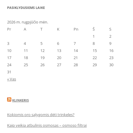
PASIKLYDUSIEMS LAIKE
2026 m. rugpjūčio mėn.
Pr
A
T
K
Pn
Š
S
1
2
3
4
5
6
7
8
9
10
11
12
13
14
15
16
17
18
19
20
21
22
23
24
25
26
27
28
29
30
31
« Vas
KLINKERIS
Kokiomis oro sąlygomis dėti trinkeles?
Kaip veikia atbulinis osmosas – osmoso filtrai