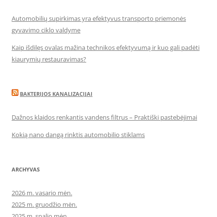
Automobilių supirkimas yra efektyvus transporto priemonės
gyvavimo ciklo valdyme
Kaip išdilęs ovalas mažina technikos efektyvumą ir kuo gali padėti
kiaurymių restauravimas?
BAKTERIJOS KANALIZACIJAI
Dažnos klaidos renkantis vandens filtrus – Praktiški pastebėjimai
Kokią nano dangą rinktis automobilio stiklams
ARCHYVAS
2026 m. vasario mėn.
2025 m. gruodžio mėn.
2025 m. spalio mėn.