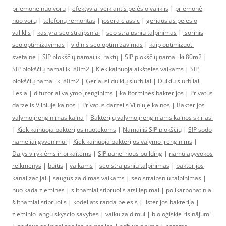
priemone nuo voru
|
efektyviai veikiantis pelėsio valiklis
|
priemonė
nuo vorų
|
telefonų remontas
|
josera classic
|
geriausias pelesio
valiklis
|
kas yra seo straipsniai
|
seo straipsniu talpinimas
|
isorinis
seo optimizavimas
|
vidinis seo optimizavimas
|
kaip optimizuoti
svetaine
|
SIP plokščių namai iki raktų
|
SIP plokščių namai iki 80m2
|
SIP plokščių namai iki 80m2
|
Kiek kainuoja aikštelės vaikams
|
SIP
plokščių namai iki 80m2
|
Geriausi dulkių siurbliai
|
Dulkiu siurbliai
Tesla
|
difuzoriai valymo įrenginims
|
kaliforminės bakterijos
|
Privatus
darzelis Vilniuje kainos
|
Privatus darzelis Vilniuje kainos
|
Bakterijos
valymo įrenginimas kaina
|
Bakterijų valymo įrenginiams kainos skiriasi
|
Kiek kainuoja bakterijos nuotekoms
|
Namai iš SIP plokščių
|
SIP sodo
nameliai gyvenimui
|
Kiek kainuoja bakterijos valymo įrenginims
|
Dalys viryklėms ir orkaitėms
|
SIP panel hous building
|
namu apyvokos
reikmenys
|
buitis
|
vaikams
|
seo straipsniu talpinimas
|
bakterijos
kanalizacijai
|
saugus zaidimas vaikams
|
seo straipsniu talpinimas
|
nuo kada ziemines
|
siltnamiai stipruolis atsiliepimai
|
polikarbonatiniai
šiltnamiai stipruolis
|
kodel atsiranda pelesis
|
listerijos bakterija
|
zieminio langu skyscio savybes
|
vaiku zaidimui
|
bioloģiskie risinājumi