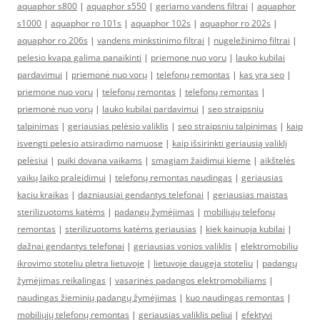
aquaphor s800
|
aquaphor s550
|
geriamo vandens filtrai
|
aquaphor
s1000
|
aquaphor ro 101s
|
aquaphor 102s
|
aquaphor ro 202s
|
aquaphor ro 206s
|
vandens minkstinimo filtrai
|
nugeležinimo filtrai
|
pelesio kvapa galima panaikinti
|
priemone nuo voru
|
lauko kubilai
pardavimui
|
priemonė nuo vorų
|
telefonų remontas
|
kas yra seo
|
priemone nuo voru
|
telefonų remontas
|
telefonų remontas
|
priemonė nuo vorų
|
lauko kubilai pardavimui
|
seo straipsniu
talpinimas
|
geriausias pelėsio valiklis
|
seo straipsniu talpinimas
|
kaip
isvengti pelesio atsiradimo namuose
|
kaip išsirinkti geriausią valiklį
pelėsiui
|
puiki dovana vaikams
|
smagiam žaidimui kieme
|
aikštelės
vaikų laiko praleidimui
|
telefonų remontas naudingas
|
geriausias
kaciu kraikas
|
dazniausiai gendantys telefonai
|
geriausias maistas
sterilizuotoms katėms
|
padangų žymėjimas
|
mobiliųjų telefonų
remontas
|
sterilizuotoms katėms geriausias
|
kiek kainuoja kubilai
|
dažnai gendantys telefonai
|
geriausias vonios valiklis
|
elektromobiliu
ikrovimo stoteliu pletra lietuvoje
|
lietuvoje daugeja stoteliu
|
padangų
žymėjimas reikalingas
|
vasarinės padangos elektromobiliams
|
naudingas žieminių padangų žymėjimas
|
kuo naudingas remontas
|
mobiliųjų telefonų remontas
|
geriausias valiklis peliui
|
efektyvi