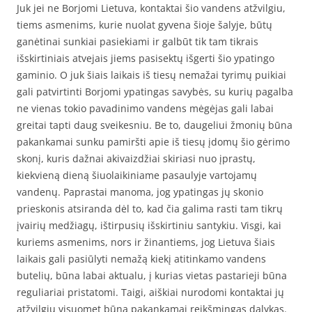
Juk jei ne Borjomi Lietuva, kontaktai šio vandens atžvilgiu,
tiems asmenims, kurie nuolat gyvena šioje šalyje, būtų
ganėtinai sunkiai pasiekiami ir galbūt tik tam tikrais
išskirtiniais atvejais jiems pasisektų išgerti šio ypatingo
gaminio. O juk šiais laikais iš tiesų nemažai tyrimų puikiai
gali patvirtinti Borjomi ypatingas savybės, su kurių pagalba
ne vienas tokio pavadinimo vandens mėgėjas gali labai
greitai tapti daug sveikesniu. Be to, daugeliui žmonių būna
pakankamai sunku pamiršti apie iš tiesų įdomų šio gėrimo
skonį, kuris dažnai akivaizdžiai skiriasi nuo įprastų,
kiekvieną dieną šiuolaikiniame pasaulyje vartojamų
vandenų. Paprastai manoma, jog ypatingas jų skonio
prieskonis atsiranda dėl to, kad čia galima rasti tam tikrų
įvairių medžiagų, ištirpusių išskirtiniu santykiu. Visgi, kai
kuriems asmenims, nors ir žinantiems, jog Lietuva šiais
laikais gali pasiūlyti nemažą kiekį atitinkamo vandens
butelių, būna labai aktualu, į kurias vietas pastarieji būna
reguliariai pristatomi. Taigi, aiškiai nurodomi kontaktai jų
atžvilgiu visuomet būna pakankamai reikšmingas dalykas.