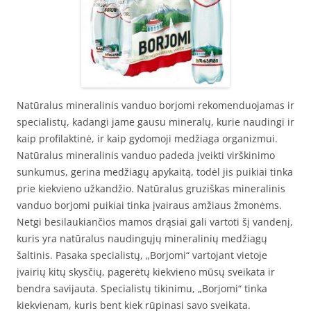
Natūralus mineralinis vanduo borjomi rekomenduojamas ir
specialistų, kadangi jame gausu mineralų, kurie naudingi ir
kaip profilaktinė, ir kaip gydomoji medžiaga organizmui.
Natūralus mineralinis vanduo padeda įveikti virškinimo
sunkumus, gerina medžiagų apykaitą, todėl jis puikiai tinka
prie kiekvieno užkandžio. Natūralus gruziškas mineralinis
vanduo borjomi puikiai tinka įvairaus amžiaus žmonėms.
Netgi besilaukiančios mamos drąsiai gali vartoti šį vandenį,
kuris yra natūralus naudingųjų mineralinių medžiagų
šaltinis. Pasaka specialistų, „Borjomi“ vartojant vietoje
įvairių kitų skysčių, pagerėtų kiekvieno mūsų sveikata ir
bendra savijauta. Specialistų tikinimu, „Borjomi“ tinka
kiekvienam, kuris bent kiek rūpinasi savo sveikata.