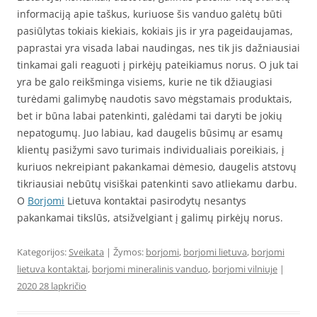
informaciją apie taškus, kuriuose šis vanduo galėtų būti
pasiūlytas tokiais kiekiais, kokiais jis ir yra pageidaujamas,
paprastai yra visada labai naudingas, nes tik jis dažniausiai
tinkamai gali reaguoti į pirkėjų pateikiamus norus. O juk tai
yra be galo reikšminga visiems, kurie ne tik džiaugiasi
turėdami galimybę naudotis savo mėgstamais produktais,
bet ir būna labai patenkinti, galėdami tai daryti be jokių
nepatogumų. Juo labiau, kad daugelis būsimų ar esamų
klientų pasižymi savo turimais individualiais poreikiais, į
kuriuos nekreipiant pakankamai dėmesio, daugelis atstovų
tikriausiai nebūtų visiškai patenkinti savo atliekamu darbu.
O
Borjomi
Lietuva kontaktai pasirodytų nesantys
pakankamai tikslūs, atsižvelgiant į galimų pirkėjų norus.
Kategorijos:
Sveikata
| Žymos:
borjomi
,
borjomi lietuva
,
borjomi
lietuva kontaktai
,
borjomi mineralinis vanduo
,
borjomi vilniuje
|
2020 28 lapkričio