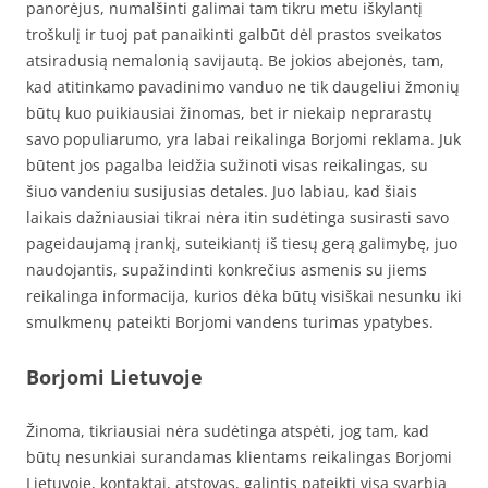
panorėjus, numalšinti galimai tam tikru metu iškylantį
troškulį ir tuoj pat panaikinti galbūt dėl prastos sveikatos
atsiradusią nemalonią savijautą. Be jokios abejonės, tam,
kad atitinkamo pavadinimo vanduo ne tik daugeliui žmonių
būtų kuo puikiausiai žinomas, bet ir niekaip neprarastų
savo populiarumo, yra labai reikalinga Borjomi reklama. Juk
būtent jos pagalba leidžia sužinoti visas reikalingas, su
šiuo vandeniu susijusias detales. Juo labiau, kad šiais
laikais dažniausiai tikrai nėra itin sudėtinga susirasti savo
pageidaujamą įrankį, suteikiantį iš tiesų gerą galimybę, juo
naudojantis, supažindinti konkrečius asmenis su jiems
reikalinga informacija, kurios dėka būtų visiškai nesunku iki
smulkmenų pateikti Borjomi vandens turimas ypatybes.
Borjomi Lietuvoje
Žinoma, tikriausiai nėra sudėtinga atspėti, jog tam, kad
būtų nesunkiai surandamas klientams reikalingas Borjomi
Lietuvoje, kontaktai, atstovas, galintis pateikti visą svarbią