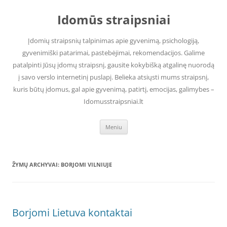
Pereiti
prie
Idomūs straipsniai
turinio
Įdomių straipsnių talpinimas apie gyvenimą, psichologiją,
gyvenimiški patarimai, pastebėjimai, rekomendacijos. Galime
patalpinti Jūsų įdomų straipsnį, gausite kokybišką atgalinę nuorodą
į savo verslo internetinį puslapį. Belieka atsiųsti mums straipsnį,
kuris būtų įdomus, gal apie gyvenimą, patirtį, emocijas, galimybes –
Idomusstraipsniai.lt
Meniu
ŽYMŲ ARCHYVAI:
BORJOMI VILNIUJE
Borjomi Lietuva kontaktai