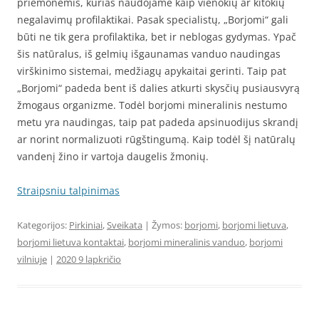
priemonėmis, kurias naudojame kaip vienokių ar kitokių
negalavimų profilaktikai. Pasak specialistų, „Borjomi“ gali
būti ne tik gera profilaktika, bet ir neblogas gydymas. Ypač
šis natūralus, iš gelmių išgaunamas vanduo naudingas
virškinimo sistemai, medžiagų apykaitai gerinti. Taip pat
„Borjomi“ padeda bent iš dalies atkurti skysčių pusiausvyrą
žmogaus organizme. Todėl borjomi mineralinis nestumo
metu yra naudingas, taip pat padeda apsinuodijus skrandį
ar norint normalizuoti rūgštingumą. Kaip todėl šį natūralų
vandenį žino ir vartoja daugelis žmonių.
Straipsniu talpinimas
Kategorijos:
Pirkiniai
,
Sveikata
| Žymos:
borjomi
,
borjomi lietuva
,
borjomi lietuva kontaktai
,
borjomi mineralinis vanduo
,
borjomi
vilniuje
|
2020 9 lapkričio