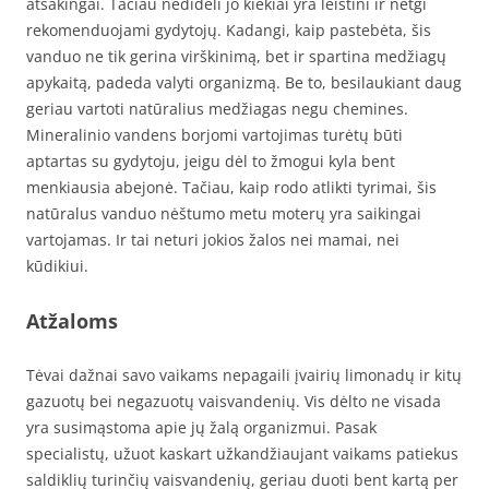
atsakingai. Tačiau nedideli jo kiekiai yra leistini ir netgi
rekomenduojami gydytojų. Kadangi, kaip pastebėta, šis
vanduo ne tik gerina virškinimą, bet ir spartina medžiagų
apykaitą, padeda valyti organizmą. Be to, besilaukiant daug
geriau vartoti natūralius medžiagas negu chemines.
Mineralinio vandens borjomi vartojimas turėtų būti
aptartas su gydytoju, jeigu dėl to žmogui kyla bent
menkiausia abejonė. Tačiau, kaip rodo atlikti tyrimai, šis
natūralus vanduo nėštumo metu moterų yra saikingai
vartojamas. Ir tai neturi jokios žalos nei mamai, nei
kūdikiui.
Atžaloms
Tėvai dažnai savo vaikams nepagaili įvairių limonadų ir kitų
gazuotų bei negazuotų vaisvandenių. Vis dėlto ne visada
yra susimąstoma apie jų žalą organizmui. Pasak
specialistų, užuot kaskart užkandžiaujant vaikams patiekus
saldiklių turinčių vaisvandenių, geriau duoti bent kartą per