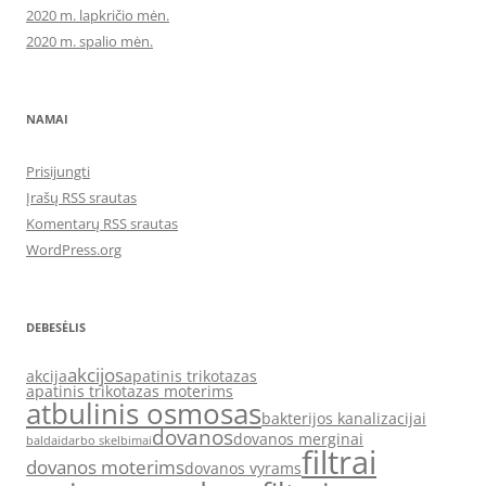
2020 m. lapkričio mėn.
2020 m. spalio mėn.
NAMAI
Prisijungti
Įrašų RSS srautas
Komentarų RSS srautas
WordPress.org
DEBESĖLIS
akcijos
akcija
apatinis trikotazas
apatinis trikotazas moterims
atbulinis osmosas
bakterijos kanalizacijai
dovanos
dovanos merginai
baldai
darbo skelbimai
filtrai
dovanos moterims
dovanos vyrams