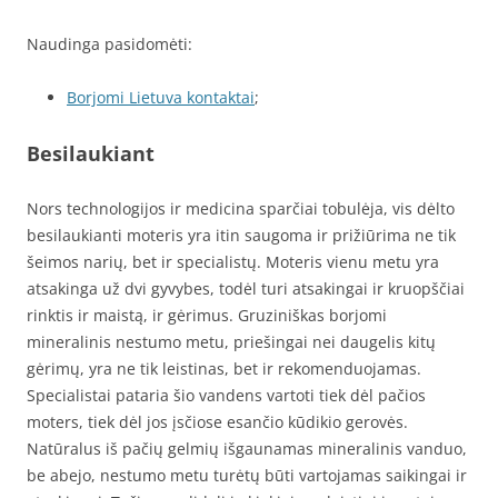
Naudinga pasidomėti:
Borjomi Lietuva kontaktai
;
Besilaukiant
Nors technologijos ir medicina sparčiai tobulėja, vis dėlto
besilaukianti moteris yra itin saugoma ir prižiūrima ne tik
šeimos narių, bet ir specialistų. Moteris vienu metu yra
atsakinga už dvi gyvybes, todėl turi atsakingai ir kruopščiai
rinktis ir maistą, ir gėrimus. Gruziniškas borjomi
mineralinis nestumo metu, priešingai nei daugelis kitų
gėrimų, yra ne tik leistinas, bet ir rekomenduojamas.
Specialistai pataria šio vandens vartoti tiek dėl pačios
moters, tiek dėl jos įsčiose esančio kūdikio gerovės.
Natūralus iš pačių gelmių išgaunamas mineralinis vanduo,
be abejo, nestumo metu turėtų būti vartojamas saikingai ir