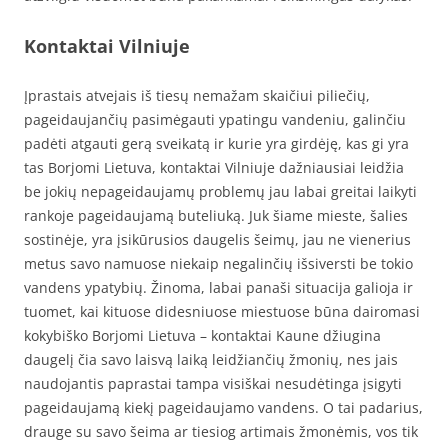
Kontaktai Vilniuje
Įprastais atvejais iš tiesų nemažam skaičiui piliečių,
pageidaujančių pasimėgauti ypatingu vandeniu, galinčiu
padėti atgauti gerą sveikatą ir kurie yra girdėję, kas gi yra
tas Borjomi Lietuva, kontaktai Vilniuje dažniausiai leidžia
be jokių nepageidaujamų problemų jau labai greitai laikyti
rankoje pageidaujamą buteliuką. Juk šiame mieste, šalies
sostinėje, yra įsikūrusios daugelis šeimų, jau ne vienerius
metus savo namuose niekaip negalinčių išsiversti be tokio
vandens ypatybių. Žinoma, labai panaši situacija galioja ir
tuomet, kai kituose didesniuose miestuose būna dairomasi
kokybiško Borjomi Lietuva – kontaktai Kaune džiugina
daugelį čia savo laisvą laiką leidžiančių žmonių, nes jais
naudojantis paprastai tampa visiškai nesudėtinga įsigyti
pageidaujamą kiekį pageidaujamo vandens. O tai padarius,
drauge su savo šeima ar tiesiog artimais žmonėmis, vos tik