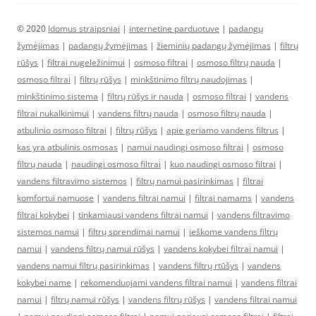
© 2020
Idomus straipsniai
|
internetine parduotuve
|
padangų
žymėjimas
|
padangų žymėjimas
|
žieminių padangų žymėjimas
|
filtrų
rūšys
|
filtrai nugeležinimui
|
osmoso filtrai
|
osmoso filtrų nauda
|
osmoso filtrai
|
filtrų rūšys
|
minkštinimo filtrų naudojimas
|
minkštinimo sistema
|
filtrų rūšys ir nauda
|
osmoso filtrai
|
vandens
filtrai nukalkinimui
|
vandens filtrų nauda
|
osmoso filtrų nauda
|
atbulinio osmoso filtrai
|
filtrų rūšys
|
apie geriamo vandens filtrus
|
kas yra atbulinis osmosas
|
namui naudingi osmoso filtrai
|
osmoso
filtrų nauda
|
naudingi osmoso filtrai
|
kuo naudingi osmoso filtrai
|
vandens filtravimo sistemos
|
filtrų namui pasirinkimas
|
filtrai
komfortui namuose
|
vandens filtrai namui
|
filtrai namams
|
vandens
filtrai kokybei
|
tinkamiausi vandens filtrai namui
|
vandens filtravimo
sistemos namui
|
filtrų sprendimai namui
|
ieškome vandens filtrų
namui
|
vandens filtrų namui rūšys
|
vandens kokybei filtrai namui
|
vandens namui filtrų pasirinkimas
|
vandens filtrų rtūšys
|
vandens
kokybei name
|
rekomenduojami vandens filtrai namui
|
vandens filtrai
namui
|
filtrų namui rūšys
|
vandens filtrų rūšys
|
vandens filtrai namui