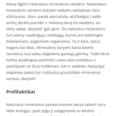
dieną išgerti natūralaus mineralinio vandens. Natūralaus
mineralinio vandens borjomi vaikams vartojimas nėra
uždraustas. Nors, pasak specialistų, atsižvelgus į vaiko
amžių derėtų parinkti ir tinkamą dozę šio vandens, vis
dėlto vaikai „Borjomi“ gali gerti. Šis natūralus mineralinis
turi įvairių naudingųjų medžiagų, kurios yra reikalingos
bręstančiam, augančiam organizmui. Ta ir kalis, kalcis,
magnis bei kitos. Mineralinis borjomi kaina beveik
nesiskiria nuo vaikų mėgstamų gaiviųjų gėrimų. Todėl tėvai
turėtų atsakingiau pažiūrėti į savo vaiko poreikius ir
pasirūpinti ne tik jo troškimais, bet ir sveikata. Pastarajai
teigiamos įtakos turi natūralus gruziniškas mineralinis
vanduo „Borjomi“.
Profilaktikai
Natūralus mineralinis vanduo borjomi akcija taikant nėra
labai brangus, ypač jeigu jį sulygintume su kitomis