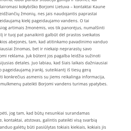
airomasi kokybiško Borjomi Lietuva – kontaktai Kaune
 leidžiančių žmonių, nes jais naudojantis paprastai
ageidaujamą kiekį pageidaujamo vandens. O tai
siog artimais žmonėmis, vos tik panorėjus, numalšinti
lį ir tuoj pat panaikinti galbūt dėl prastos sveikatos
jokios abejonės, tam, kad atitinkamo pavadinimo vanduo
iausiai žinomas, bet ir niekaip neprarastų savo
omi reklama. Juk būtent jos pagalba leidžia sužinoti
ijusias detales. Juo labiau, kad šiais laikais dažniausiai
vo pageidaujamą įrankį, suteikiantį iš tiesų gerą
ti konkrečius asmenis su jiems reikalinga informacija,
i smulkmenų pateikti Borjomi vandens turimas ypatybes.
spėti, jog tam, kad būtų nesunkiai surandamas
 kontaktai, atstovas, galintis pateikti visą svarbią
nduo galėtų būti pasiūlytas tokiais kiekiais, kokiais jis