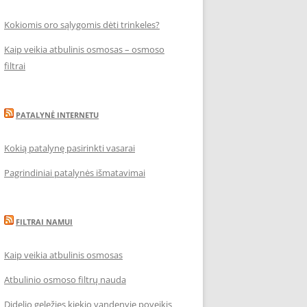
Kokiomis oro sąlygomis dėti trinkeles?
Kaip veikia atbulinis osmosas – osmoso
filtrai
PATALYNĖ INTERNETU
Kokią patalynę pasirinkti vasarai
Pagrindiniai patalynės išmatavimai
FILTRAI NAMUI
Kaip veikia atbulinis osmosas
Atbulinio osmoso filtrų nauda
Didelio geležies kiekio vandenyje poveikis