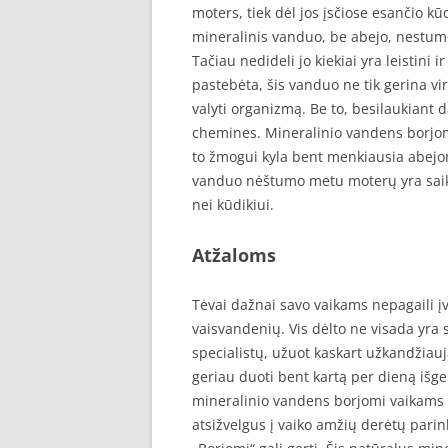
moters, tiek dėl jos įsčiose esančio k
mineralinis vanduo, be abejo, nestumo
Tačiau nedideli jo kiekiai yra leistini
pastebėta, šis vanduo ne tik gerina v
valyti organizmą. Be to, besilaukiant
chemines. Mineralinio vandens borjomi
to žmogui kyla bent menkiausia abejonė
vanduo nėštumo metu moterų yra saikin
nei kūdikiui.
Atžaloms
Tėvai dažnai savo vaikams nepagaili į
vaisvandenių. Vis dėlto ne visada yra
specialistų, užuot kaskart užkandžiauj
geriau duoti bent kartą per dieną išg
mineralinio vandens borjomi vaikams v
atsižvelgus į vaiko amžių derėtų parink