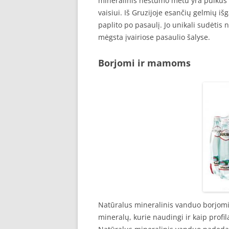
mineralinis nestumo metu yra puikus at
vaisiui. Iš Gruzijoje esančių gelmių 
paplito po pasaulį. Jo unikali sudėti
mėgsta įvairiose pasaulio šalyse.
Borjomi ir mamoms
Natūralus mineralinis vanduo borjom
mineralų, kurie naudingi ir kaip profi