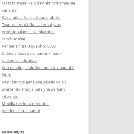
Masažo stalas: kaip išsirinkti tinkamiausią
variantą?
Kaklaraiščiai kaip stiliaus simbolis
Tvarios ir praktiškos alternatyvos
profesionalams – Vienkartiniai
rankšluosčiai
Vandens filtrai Aquaphor S800
Didelis vidaus durų pasirinkimas –
rankenos ir dizainas
Kuo naudingi nukalkinimo filtrai namui ir
biurui
Kaip išsirinkti geriausią pelėsio valiklį
Svarbi informacija patalyne perkant
internetu
Mobilių telefonų remontas
Vandens filtrai namui
KATEGORIJOS