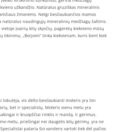
įveikti virškinimo sunkumus, gerina medžiagų
kiekvieno užkandžio. Natūralus gruziškas mineralinis
s amžiaus žmonėms. Netgi besilaukiančios mamos
 yra natūralus naudingųjų mineralinių medžiagų šaltinis.
 vietoje įvairių kitų skysčių, pagerėtų kiekvieno mūsų
tų tikinimu, „Borjomi“ tinka kiekvienam, kuris bent kiek
 tobulėja, vis dėlto besilaukianti moteris yra itin
rių, bet ir specialistų. Moteris vienu metu yra
akingai ir kruopščiai rinktis ir maistą, ir gėrimus.
mo metu, priešingai nei daugelis kitų gėrimų, yra ne
Specialistai pataria šio vandens vartoti tiek dėl pačios