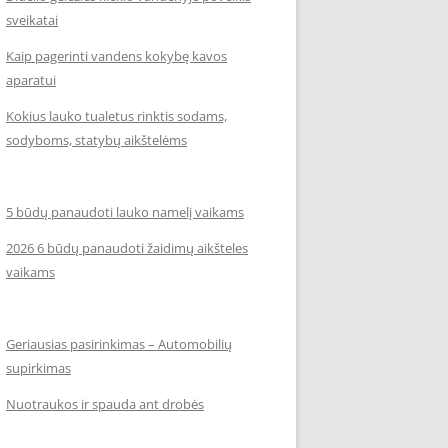
sveikatai
Kaip pagerinti vandens kokybę kavos
aparatui
Kokius lauko tualetus rinktis sodams,
sodyboms, statybų aikštelėms
5 būdų panaudoti lauko namelį vaikams
2026 6 būdų panaudoti žaidimų aikšteles
vaikams
Geriausias pasirinkimas – Automobilių
supirkimas
Nuotraukos ir spauda ant drobės