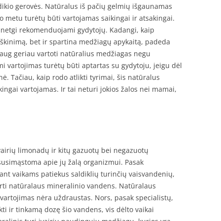
ūdikio gerovės. Natūralus iš pačių gelmių išgaunamas
 metu turėtų būti vartojamas saikingai ir atsakingai.
 ir netgi rekomenduojami gydytojų. Kadangi, kaip
irškinimą, bet ir spartina medžiagų apykaitą, padeda
 daug geriau vartoti natūralius medžiagas negu
 vartojimas turėtų būti aptartas su gydytoju, jeigu dėl
. Tačiau, kaip rodo atlikti tyrimai, šis natūralus
gai vartojamas. Ir tai neturi jokios žalos nei mamai,
vairių limonadų ir kitų gazuotų bei negazuotų
 susimąstoma apie jų žalą organizmui. Pasak
ant vaikams patiekus saldiklių turinčių vaisvandenių,
erti natūralaus mineralinio vandens. Natūralaus
artojimas nėra uždraustas. Nors, pasak specialistų,
ti ir tinkamą dozę šio vandens, vis dėlto vaikai