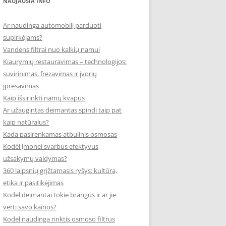
NAUJAUSIA INFO
Ar naudinga automobilį parduoti
supirkėjams?
Vandens filtrai nuo kalkių namui
Kiaurymių restauravimas – technologijos:
suvirinimas, frezavimas ir įvorių
įpresavimas
Kaip išsirinkti namų kvapus
Ar užaugintas deimantas spindi taip pat
kaip natūralus?
Kada pasirenkamas atbulinis osmosas
Kodėl įmonei svarbus efektyvus
užsakymų valdymas?
360 laipsnių grįžtamasis ryšys: kultūra,
etika ir pasitikėjimas
Kodėl deimantai tokie brangūs ir ar jie
verti savo kainos?
Kodėl naudinga rinktis osmoso filtrus