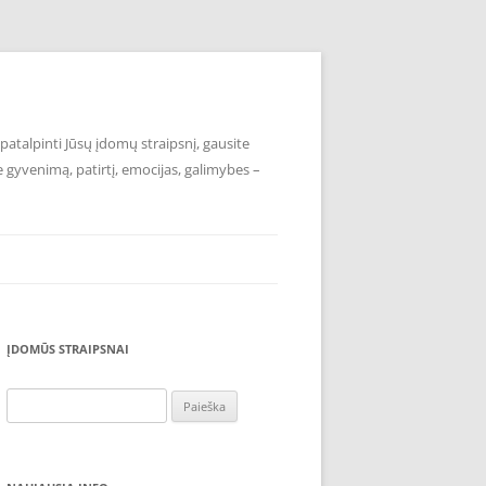
atalpinti Jūsų įdomų straipsnį, gausite
e gyvenimą, patirtį, emocijas, galimybes –
ĮDOMŪS STRAIPSNAI
Ieškoti: