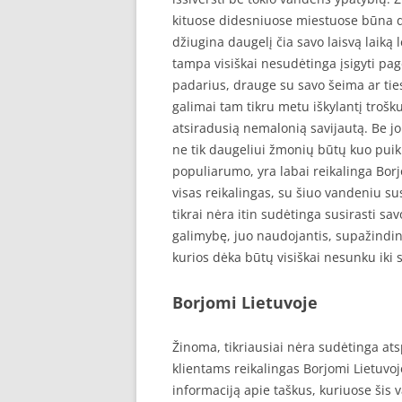
kituose didesniuose miestuose būna d
džiugina daugelį čia savo laisvą laiką
tampa visiškai nesudėtinga įsigyti p
padarius, drauge su savo šeima ar tie
galimai tam tikru metu iškylantį trošku
atsiradusią nemalonią savijautą. Be 
ne tik daugeliui žmonių būtų kuo puik
populiarumo, yra labai reikalinga Borj
visas reikalingas, su šiuo vandeniu sus
tikrai nėra itin sudėtinga susirasti sa
galimybę, juo naudojantis, supažindin
kurios dėka būtų visiškai nesunku ik
Borjomi Lietuvoje
Žinoma, tikriausiai nėra sudėtinga at
klientams reikalingas Borjomi Lietuvoje,
informaciją apie taškus, kuriuose šis va