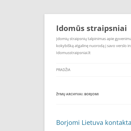
Pereiti
prie
turinio
Idomūs straipsniai
Įdomių straipsnių talpinimas apie gyvenimą,
kokybišką atgalinę nuorodą į savo verslo int
Idomusstraipsniai.lt
PRADŽIA
ŽYMŲ ARCHYVAI:
BORJOMI
Borjomi Lietuva kontakta