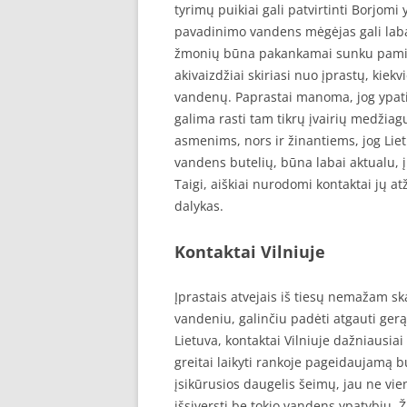
tyrimų puikiai gali patvirtinti Borjom
pavadinimo vandens mėgėjas gali labai 
žmonių būna pakankamai sunku pamiršt
akivaizdžiai skiriasi nuo įprastų, kie
vandenų. Paprastai manoma, jog ypatin
galima rasti tam tikrų įvairių medžiagų,
asmenims, nors ir žinantiems, jog Lietu
vandens butelių, būna labai aktualu, į 
Taigi, aiškiai nurodomi kontaktai jų 
dalykas.
Kontaktai Vilniuje
Įprastais atvejais iš tiesų nemažam sk
vandeniu, galinčiu padėti atgauti gerą 
Lietuva, kontaktai Vilniuje dažniausi
greitai laikyti rankoje pageidaujamą bu
įsikūrusios daugelis šeimų, jau ne vi
išsiversti be tokio vandens ypatybių. Ž