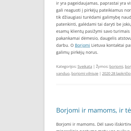
ir yra pageidaujamas, paprastai yra vi
gali reaguoti į pirkėjų pateikiamus nor
tik džiaugiasi turėdami galimybę naud
patenkinti, galėdami tai daryti be jo
esamų klientų pasižymi savo turimais i
pakankamai dėmesio, daugelis atstovų 
darbu. O
Borjomi
Lietuva kontaktai pa
galimų pirkėjų norus.
Kategorijos:
Sveikata
| Žymos:
borjomi
,
bor
vanduo
,
borjomi vilniuje
|
2020 28 lapkričio
Borjomi ir mamoms, ir tė
Borjomi ir mamoms. Dėl savo išskirtin