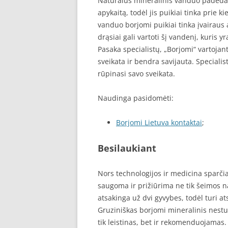
Natūralus mineralinis vanduo padeda 
apykaitą, todėl jis puikiai tinka prie 
vanduo borjomi puikiai tinka įvairau
drąsiai gali vartoti šį vandenį, kuris
Pasaka specialistų, „Borjomi“ vartojant
sveikata ir bendra savijauta. Specialis
rūpinasi savo sveikata.
Naudinga pasidomėti:
Borjomi Lietuva kontaktai
;
Besilaukiant
Nors technologijos ir medicina sparčiai
saugoma ir prižiūrima ne tik šeimos na
atsakinga už dvi gyvybes, todėl turi ats
Gruziniškas borjomi mineralinis nestu
tik leistinas, bet ir rekomenduojamas. 