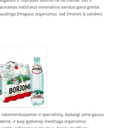
gaivos ir stiprybės šaltinis ne tik mamai, bet ir
išgaunamas natūralus mineralinis vanduo gana greitai
s naudinga žmogaus organizmui, tad žmonės šį vandenį
i rekomenduojamas ir specialistų, kadangi jame gausu
laktinė, ir kaip gydomoji medžiaga organizmui.