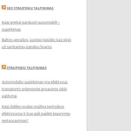
SEO STRAIPSNIU TALPINIMAS
Kaip greitai parduoti automobilį –
supirkimas
Baltos apnašos, juodas įspūdis: kas slypi
už sanitarinių patalpų švaros
STRAIPSNIU TALPINIMAS
Automobilių supirkimas yra efektyvus
transporto priemonės gyvavimo ciklo
valdyme
Kaip išdilęs ovalas mažina technikos
efektyvumą ir kuo gali padėti kiaurymių
restauravimas?