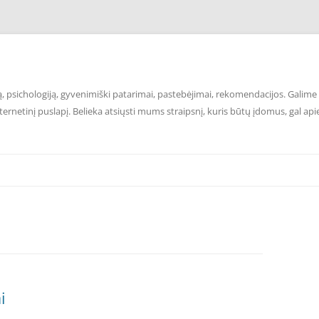
 psichologiją, gyvenimiški patarimai, pastebėjimai, rekomendacijos. Galime p
ernetinį puslapį. Belieka atsiųsti mums straipsnį, kuris būtų įdomus, gal api
i