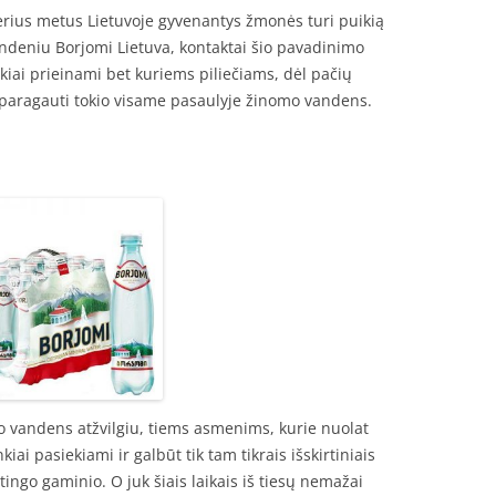
nerius metus Lietuvoje gyvenantys žmonės turi puikią
ndeniu Borjomi Lietuva, kontaktai šio pavadinimo
kiai prieinami bet kuriems piliečiams, dėl pačių
 paragauti tokio visame pasaulyje žinomo vandens.
šio vandens atžvilgiu, tiems asmenims, kurie nuolat
iai pasiekiami ir galbūt tik tam tikrais išskirtiniais
atingo gaminio. O juk šiais laikais iš tiesų nemažai