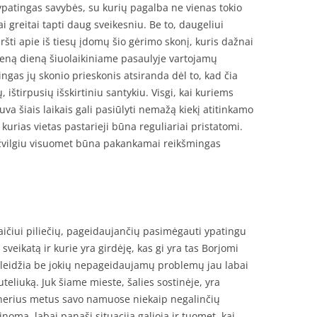
i ypatingas savybės, su kurių pagalba ne vienas tokio
greitai tapti daug sveikesniu. Be to, daugeliui
i apie iš tiesų įdomų šio gėrimo skonį, kuris dažnai
kvieną dieną šiuolaikiniame pasaulyje vartojamų
gas jų skonio prieskonis atsiranda dėl to, kad čia
 ištirpusių išskirtiniu santykiu. Visgi, kai kuriems
va šiais laikais gali pasiūlyti nemažą kiekį atitinkamo
kurias vietas pastarieji būna reguliariai pristatomi.
atžvilgiu visuomet būna pakankamai reikšmingas
aičiui piliečių, pageidaujančių pasimėgauti ypatingu
sveikatą ir kurie yra girdėję, kas gi yra tas Borjomi
ai leidžia be jokių nepageidaujamų problemų jau labai
teliuką. Juk šiame mieste, šalies sostinėje, yra
enerius metus savo namuose niekaip negalinčių
inoma, labai panaši situacija galioja ir tuomet, kai