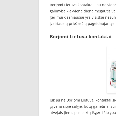
Borjomi Lietuva kontaktai. Jau ne vie
galimybę kiekvieną dieną mėgautis va
gėrimui dažniausiai yra visiškai nesun
įvairiausių priežasčių pageidaujantys
Borjomi Lietuva kontaktai
Juk jei ne Borjomi Lietuva, kontaktai 
gyvena šioje šalyje, būtų ganėtinai sunk
atvejais jiems pasisektų išgerti šio yp