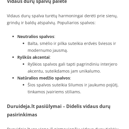
Vidaus durų spalvų paletė
Vidaus durų spalva turėtų harmoningai derėti prie sienų,
grindų ir baldų atspalvių. Populiarios spalvos:
Neutralios spalvos
:
Balta, smėlio ir pilka suteikia erdvės šviesos ir
modernumo jausmą.
Ryškūs akcentai
:
Ryškios spalvos gali tapti pagrindiniu interjero
akcentu, suteikdamos jam unikalumo.
Natūralios medžio spalvos
:
Šios spalvos suteikia šilumos ir jaukumo pojūtį,
tinkamos įvairiems stiliams.
Duruideja.lt pasiūlymai – Didelis vidaus durų
pasirinkimas