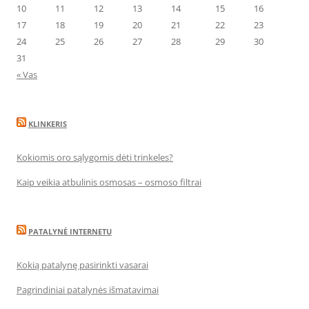
10
11
12
13
14
15
16
17
18
19
20
21
22
23
24
25
26
27
28
29
30
31
« Vas
KLINKERIS
Kokiomis oro sąlygomis dėti trinkeles?
Kaip veikia atbulinis osmosas – osmoso filtrai
PATALYNĖ INTERNETU
Kokią patalynę pasirinkti vasarai
Pagrindiniai patalynės išmatavimai