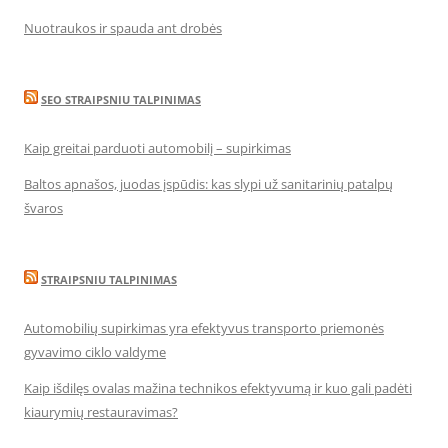
Nuotraukos ir spauda ant drobės
SEO STRAIPSNIU TALPINIMAS
Kaip greitai parduoti automobilį – supirkimas
Baltos apnašos, juodas įspūdis: kas slypi už sanitarinių patalpų
švaros
STRAIPSNIU TALPINIMAS
Automobilių supirkimas yra efektyvus transporto priemonės
gyvavimo ciklo valdyme
Kaip išdilęs ovalas mažina technikos efektyvumą ir kuo gali padėti
kiaurymių restauravimas?