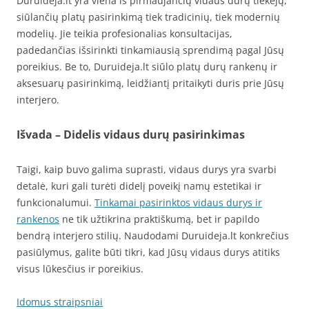
Duruideja.lt yra viena iš pirmaujančių vidaus durų tiekėjų,
siūlančių platų pasirinkimą tiek tradicinių, tiek modernių
modelių. Jie teikia profesionalias konsultacijas,
padedančias išsirinkti tinkamiausią sprendimą pagal Jūsų
poreikius. Be to, Duruideja.lt siūlo platų durų rankenų ir
aksesuarų pasirinkimą, leidžiantį pritaikyti duris prie Jūsų
interjero.
Išvada – Didelis vidaus durų pasirinkimas
Taigi, kaip buvo galima suprasti, vidaus durys yra svarbi
detalė, kuri gali turėti didelį poveikį namų estetikai ir
funkcionalumui.
Tinkamai pasirinktos vidaus durys ir
rankenos
ne tik užtikrina praktiškumą, bet ir papildo
bendrą interjero stilių. Naudodami Duruideja.lt konkrečius
pasiūlymus, galite būti tikri, kad Jūsų vidaus durys atitiks
visus lūkesčius ir poreikius.
Idomus straipsniai