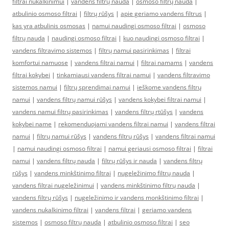
filtrai nukalkinimui
|
vandens filtrų nauda
|
osmoso filtrų nauda
|
atbulinio osmoso filtrai
|
filtrų rūšys
|
apie geriamo vandens filtrus
|
kas yra atbulinis osmosas
|
namui naudingi osmoso filtrai
|
osmoso
filtrų nauda
|
naudingi osmoso filtrai
|
kuo naudingi osmoso filtrai
|
vandens filtravimo sistemos
|
filtrų namui pasirinkimas
|
filtrai
komfortui namuose
|
vandens filtrai namui
|
filtrai namams
|
vandens
filtrai kokybei
|
tinkamiausi vandens filtrai namui
|
vandens filtravimo
sistemos namui
|
filtrų sprendimai namui
|
ieškome vandens filtrų
namui
|
vandens filtrų namui rūšys
|
vandens kokybei filtrai namui
|
vandens namui filtrų pasirinkimas
|
vandens filtrų rtūšys
|
vandens
kokybei name
|
rekomenduojami vandens filtrai namui
|
vandens filtrai
namui
|
filtrų namui rūšys
|
vandens filtrų rūšys
|
vandens filtrai namui
|
namui naudingi osmoso filtrai
|
namui geriausi osmoso filtrai
|
filtrai
namui
|
vandens filtrų nauda
|
filtrų rūšys ir nauda
|
vandens filtrų
rūšys
|
vandens minkštinimo filtrai
|
nugeležinimo filtrų nauda
|
vandens filtrai nugeležinimui
|
vandens minkštinimo filtrų nauda
|
vandens filtrų rūšys
|
nugeležinimo ir vandens monkštinimo filtrai
|
vandens nukalkinimo filtrai
|
vandens filtrai
|
geriamo vandens
sistemos
|
osmoso filtrų nauda
|
atbulinio osmoso filtrai
|
seo