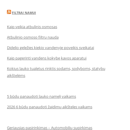
FILTRAI NAMUI
Kaip veikia atbulinis osmosas
Atbulinio osmoso filtrų nauda
Didelio geležies kiekio vandenyje poveikis sveikatai
Kaip pagerinti vandens kokybę kavos aparatui
Kokius lauko tualetus rinktis sodams, sodyboms, statybų
aikštelėms
5 būdų panaudoti lauko namelį vaikams
2026 6 būdų panaudoti žaidimų aikšteles vaikams
Geriausias pasirinkimas – Automobilių supirkimas