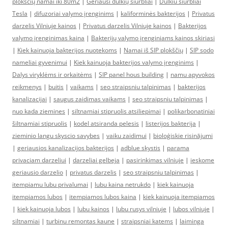
plokščių namai iki 80m2
|
Geriausi dulkių siurbliai
|
Dulkiu siurbliai
Tesla
|
difuzoriai valymo įrenginims
|
kaliforminės bakterijos
|
Privatus
darzelis Vilniuje kainos
|
Privatus darzelis Vilniuje kainos
|
Bakterijos
valymo įrenginimas kaina
|
Bakterijų valymo įrenginiams kainos skiriasi
|
Kiek kainuoja bakterijos nuotekoms
|
Namai iš SIP plokščių
|
SIP sodo
nameliai gyvenimui
|
Kiek kainuoja bakterijos valymo įrenginims
|
Dalys viryklėms ir orkaitėms
|
SIP panel hous building
|
namu apyvokos
reikmenys
|
buitis
|
vaikams
|
seo straipsniu talpinimas
|
bakterijos
kanalizacijai
|
saugus zaidimas vaikams
|
seo straipsniu talpinimas
|
nuo kada ziemines
|
siltnamiai stipruolis atsiliepimai
|
polikarbonatiniai
šiltnamiai stipruolis
|
kodel atsiranda pelesis
|
listerijos bakterija
|
zieminio langu skyscio savybes
|
vaiku zaidimui
|
bioloģiskie risinājumi
|
geriausios kanalizacijos bakterijos
|
adblue skystis
|
parama
privaciam darzeliui
|
darzeliai gelbeja
|
pasirinkimas vilniuje
|
ieskome
geriausio darzelio
|
privatus darzelis
|
seo straipsniu talpinimas
|
itempiamu lubu privalumai
|
lubu kaina netrukdo
|
kiek kainuoja
itempiamos lubos
|
itempiamos lubos kaina
|
kiek kainuoja itempiamos
|
kiek kainuoja lubos
|
lubu kainos
|
lubu rusys vilniuje
|
lubos vilniuje
|
siltnamiai
|
turbinu remontas kaune
|
straipsniai katems
|
laiminga