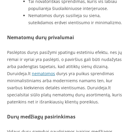
Tai novatoriškas sprendimas, kuris vis labiau
populiarėja šiuolaikiniuose interjeruose.
Nematomos durys susilieja su siena,
suteikdamos erdvei vientisumo ir minimalizmo.
Nematomų durų privalumai
Paslėptos durys pasižymi ypatingu estetiniu efektu, nes jų
rėmai ir vyriai yra paslėpti, o paviršius gali būti nudažytas
arba padengtas tapetais, kad atitiktų sienų dizainą.
Duruideja.lt
nematomos
durys yra puikus sprendimas
minimalistiniams arba moderniems namams ten, kur
svarbus kiekvienos detalės vientisumas. Duruideja.lt
specialsitai siūlo platų nematomų durų asortimentą, kuris
patenkins net ir išrankiausių klientų poreikius.
Durų medžiagų pasirinkimas
Vidaus durų gamybai naudojamos įvairios medžiagos,