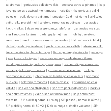
talpinimas
|
geriausias pelėsio valiklis
|
seo straipsniu talpinimas
|
kaip
isvengti pelesio atsiradimo namuose
|
kaip išsirinkti geriausią valiklį
pelėsiui
|
puiki dovana vaikams
|
smagiam žaidimui kieme
|
aikštelės
vaikų laiko praleidimui
|
telefonų remontas naudingas
|
geriausias
kaciu kraikas
|
dazniausiai gendantys telefonai
|
geriausias maistas
sterilizuotoms katėms
|
padangų žymėjimas
|
mobiliųjų telefonų
remontas
|
sterilizuotoms katėms geriausias
|
kiek kainuoja kubilai
|
dažnai gendantys telefonai
|
geriausias vonios valiklis
|
elektromobiliu
ikrovimo stoteliu pletra lietuvoje
|
lietuvoje daugeja stoteliu
|
padangų
žymėjimas reikalingas
|
vasarinės padangos elektromobiliams
|
naudingas žieminių padangų žymėjimas
|
kuo naudingas remontas
|
mobiliųjų telefonų remontas
|
geriausias valiklis peliui
|
efektyvi
priemone nuo voru
|
efektyviai veikiantis pelėsio valiklis
|
priemonė
nuo vorų
|
telefonų remontas
|
josera classic
|
geriausias pelesio
valiklis
|
kas yra seo straipsniai
|
seo straipsniu talpinimas
|
isorinis
seo optimizavimas
|
vidinis seo optimizavimas
|
kaip optimizuoti
svetaine
|
SIP plokščių namai iki raktų
|
SIP plokščių namai iki 80m2
|
SIP plokščių namai iki 80m2
|
Kiek kainuoja aikštelės vaikams
|
SIP