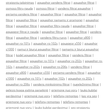
straipsniu talpinimas
|
aquaphor vandens filtrai
|
aquaphor filtrai
|
osmoso filtrų nauda
|
osmoso filtrai
|
vandens filtrai aquaphor
|
geriamo vandens filtrai
|
aquaphor filtrai
|
aquaphor filtrai
|
aquaphor
filtrai
|
aquaphor filtrai
|
aquaphor namams ir pramonei
|
aquaphor
filtrai
|
aquaphor filtrai
|
aquaphor filtrų nauda
|
aquaphor filtrai
|
aquapgor filtrai ir nauda
|
aquaphor filtrai
|
aquaphor filtrai
|
vandens
filtrai
|
aquaphor filtrai
|
vandens filtru rusys
|
aquaphor s800
|
aquaphor ro-101s
|
aquaphor ro-102s
|
aquapgor s550
|
aquaphor
s1000
|
namui ir biurui aquaphor filtrai
|
namams ir biurui aquaphor
filtrai
|
kodel aquaphor filtrai
|
aquaphor filtrai
|
vandens filtrai
|
aquaphor filtrai
|
aquaphor ro-101s
|
aquaphor ro-202s
|
aquaphor ro-
102s
|
aquaphor ro-202s
|
aquaphor ro-206s
|
vandens filtrai
|
aquaphor s800
|
aquaphor s550
|
geriamo vandens filtrai
|
aquaphor
s1000
|
aquaphor ro 101s
|
aquaphor 102s
|
aquaphor ro 202s
|
aquaphor ro 206s
|
vandens minkstinimo filtrai
|
nugeležinimo filtrai
|
pelesio kvapa galima panaikinti
|
priemone nuo voru
|
lauko kubilai
pardavimui
|
priemonė nuo vorų
|
telefonų remontas
|
kas yra seo
|
priemone nuo voru
|
telefonų remontas
|
telefonų remontas
|
priemonė nuo vorų
|
lauko kubilai pardavimui
|
seo straipsniu