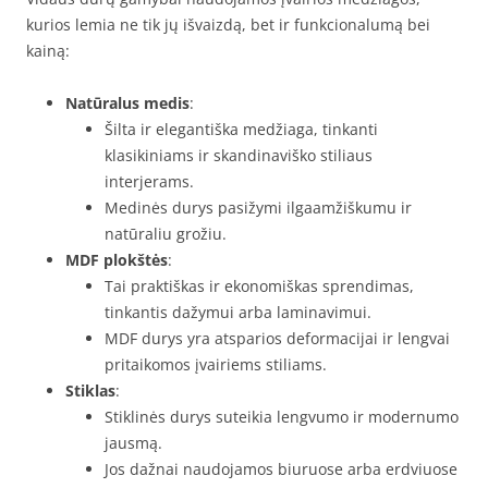
kurios lemia ne tik jų išvaizdą, bet ir funkcionalumą bei
kainą:
Natūralus medis
:
Šilta ir elegantiška medžiaga, tinkanti
klasikiniams ir skandinaviško stiliaus
interjerams.
Medinės durys pasižymi ilgaamžiškumu ir
natūraliu grožiu.
MDF plokštės
:
Tai praktiškas ir ekonomiškas sprendimas,
tinkantis dažymui arba laminavimui.
MDF durys yra atsparios deformacijai ir lengvai
pritaikomos įvairiems stiliams.
Stiklas
:
Stiklinės durys suteikia lengvumo ir modernumo
jausmą.
Jos dažnai naudojamos biuruose arba erdviuose