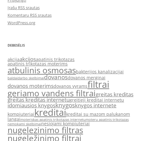
Prisijungti
Įrašų RSS srautas
Komentarų RSS srautas
WordPress.org
DEBESĖLIS
akcijos
akcija
apatinis trikotazas
apatinis trikotazas moterims
atbulinis osmosas
bakterijos kanalizacijai
dovanos
dovanos merginai
baldai
darbo skelbimai
filtrai
dovanos moterims
dovanos vyrams
geriamo vandens filtrai
greitas kreditas
greitas kreditas internetu
greitieji kreditai internetu
knygos
idomiausios knygos
knygos internete
kreditai
kompiuteriai
kreditai su mazom palukanom
langai
moteriskas apatinis trikotazas internetu
moteru apatinis trikotazas
nesiojami kompiuteriai
nemokami skelbimai
nugelezinimo filtras
nugeležinimo filtrai