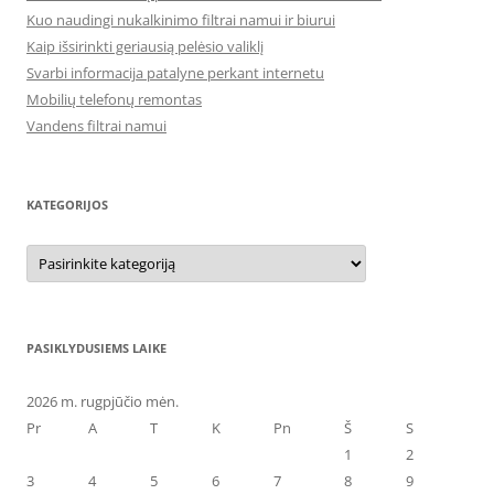
Kuo naudingi nukalkinimo filtrai namui ir biurui
Kaip išsirinkti geriausią pelėsio valiklį
Svarbi informacija patalyne perkant internetu
Mobilių telefonų remontas
Vandens filtrai namui
KATEGORIJOS
Kategorijos
PASIKLYDUSIEMS LAIKE
2026 m. rugpjūčio mėn.
Pr
A
T
K
Pn
Š
S
1
2
3
4
5
6
7
8
9