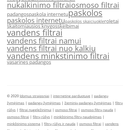
nukalkinimo filtrai
osmoso filtrai
paskolos
padangos
paskola internetu
paskolos internetu
roletai
paskolos skaiciuokle
skaitomiausios knygos
skelbimai
vandens filtrai
vandens filtrai namui
vandens filtrai nuo kalkiu
vandens minkstinimo filtrai
vasarines padangos
© 2020
Idomus straipsniai
|
internetine parduotuve
|
padangų
žymėjimas
|
padangų žymėjimas
|
žieminių padangų žymėjimas
|
filtrų
rūšys
|
filtrai nugeležinimui
|
osmoso filtrai
|
osmoso filtrų nauda
|
osmoso filtrai
|
filtrų rūšys
|
minkštinimo filtrų naudojimas
|
minkštinimo sistema
|
filtrų rūšys ir nauda
|
osmoso filtrai
|
vandens