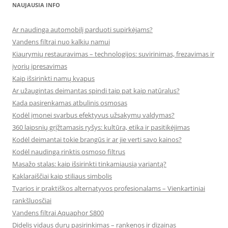
NAUJAUSIA INFO
Ar naudinga automobilį parduoti supirkėjams?
Vandens filtrai nuo kalkių namui
Kiaurymių restauravimas – technologijos: suvirinimas, frezavimas ir
įvorių įpresavimas
Kaip išsirinkti namų kvapus
Ar užaugintas deimantas spindi taip pat kaip natūralus?
Kada pasirenkamas atbulinis osmosas
Kodėl įmonei svarbus efektyvus užsakymų valdymas?
360 laipsnių grįžtamasis ryšys: kultūra, etika ir pasitikėjimas
Kodėl deimantai tokie brangūs ir ar jie verti savo kainos?
Kodėl naudinga rinktis osmoso filtrus
Masažo stalas: kaip išsirinkti tinkamiausią variantą?
Kaklaraiščiai kaip stiliaus simbolis
Tvarios ir praktiškos alternatyvos profesionalams – Vienkartiniai
rankšluosčiai
Vandens filtrai Aquaphor S800
Didelis vidaus durų pasirinkimas – rankenos ir dizainas