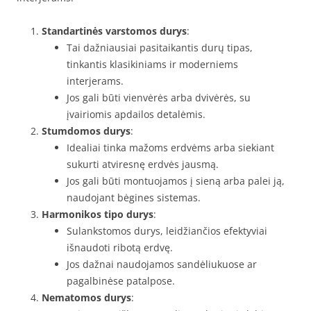
Standartinės varstomos durys
:
Tai dažniausiai pasitaikantis durų tipas,
tinkantis klasikiniams ir moderniems
interjerams.
Jos gali būti vienvėrės arba dvivėrės, su
įvairiomis apdailos detalėmis.
Stumdomos durys
:
Idealiai tinka mažoms erdvėms arba siekiant
sukurti atviresnę erdvės jausmą.
Jos gali būti montuojamos į sieną arba palei ją,
naudojant bėgines sistemas.
Harmonikos tipo durys
:
Sulankstomos durys, leidžiančios efektyviai
išnaudoti ribotą erdvę.
Jos dažnai naudojamos sandėliukuose ar
pagalbinėse patalpose.
Nematomos durys
: