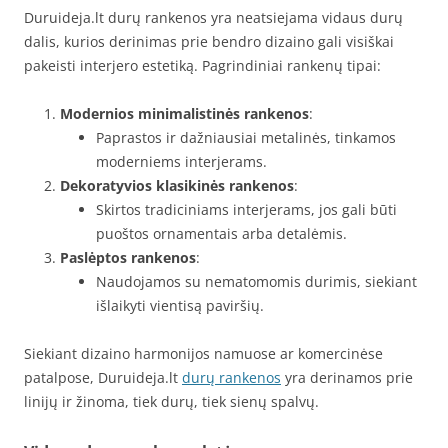
Duruideja.lt durų rankenos yra neatsiejama vidaus durų
dalis, kurios derinimas prie bendro dizaino gali visiškai
pakeisti interjero estetiką. Pagrindiniai rankenų tipai:
Modernios minimalistinės rankenos
:
Paprastos ir dažniausiai metalinės, tinkamos
moderniems interjerams.
Dekoratyvios klasikinės rankenos
:
Skirtos tradiciniams interjerams, jos gali būti
puoštos ornamentais arba detalėmis.
Paslėptos rankenos
:
Naudojamos su nematomomis durimis, siekiant
išlaikyti vientisą paviršių.
Siekiant dizaino harmonijos namuose ar komercinėse
patalpose, Duruideja.lt
durų rankenos
yra derinamos prie
linijų ir žinoma, tiek durų, tiek sienų spalvų.