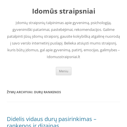
Pereiti
prie
Idomūs straipsniai
turinio
Įdomių straipsnių talpinimas apie gyvenimą, psichologiją,
gyvenimiški patarimai, pastebėjimai, rekomendacijos. Galime
patalpinti Jūsų įdomų straipsnį, gausite kokybišką atgalinę nuorodą
į savo verslo internetinį puslapį. Belieka atsiųsti mums straipsnį,
kuris būtų įdomus, gal apie gyvenimą, patirtį, emocijas, galimybes –
Idomusstraipsniai.lt
Meniu
ŽYMŲ ARCHYVAI:
DURŲ RANKENOS
Didelis vidaus durų pasirinkimas –
rankenos ir dizainas