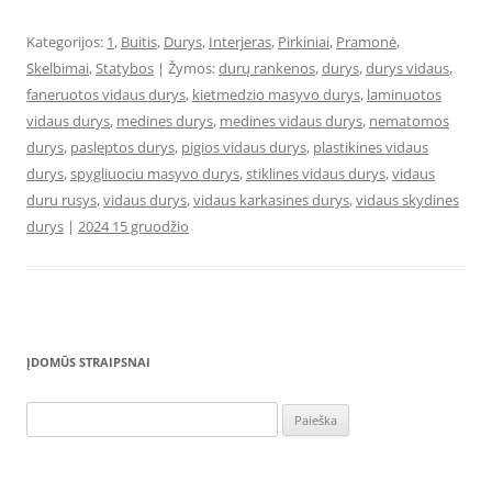
Kategorijos:
1
,
Buitis
,
Durys
,
Interjeras
,
Pirkiniai
,
Pramonė
,
Skelbimai
,
Statybos
| Žymos:
durų rankenos
,
durys
,
durys vidaus
,
faneruotos vidaus durys
,
kietmedzio masyvo durys
,
laminuotos
vidaus durys
,
medines durys
,
medines vidaus durys
,
nematomos
durys
,
pasleptos durys
,
pigios vidaus durys
,
plastikines vidaus
durys
,
spygliuociu masyvo durys
,
stiklines vidaus durys
,
vidaus
duru rusys
,
vidaus durys
,
vidaus karkasines durys
,
vidaus skydines
durys
|
2024 15 gruodžio
ĮDOMŪS STRAIPSNAI
Ieškoti: