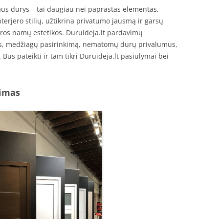
aus durys – tai daugiau nei paprastas elementas,
nterjero stilių, užtikrina privatumo jausmą ir garsų
ndros namų estetikos. Duruideja.lt pardavimų
ipus, medžiagų pasirinkimą, nematomų durų privalumus,
Bus pateikti ir tam tikri Duruideja.lt pasiūlymai bei
kimas