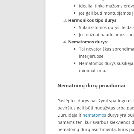
Idealiai tinka mažoms erdv
Jos gali būti montuojamos į
Harmonikos tipo durys
:
Sulankstomos durys, leidžia
Jos dažnai naudojamos san
Nematomos durys
:
Tai novatoriškas sprendimas
interjeruose.
Nematomos durys susilieja 
minimalizmo.
Nematomų durų privalumai
Paslėptos durys pasižymi ypatingu estet
paviršius gali būti nudažytas arba pad
Duruideja.lt
nematomos
durys yra pu
namams ten, kur svarbus kiekvienos det
nematomų durų asortimentą, kuris pate