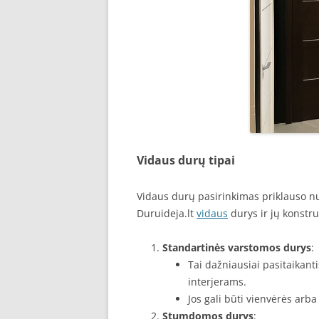
Vidaus durų tipai
Vidaus durų pasirinkimas priklauso nu
Duruideja.lt
vidaus
durys ir jų konstruk
Standartinės varstomos durys
:
Tai dažniausiai pasitaikant
interjerams.
Jos gali būti vienvėrės arba
Stumdomos durys
: