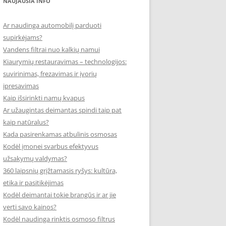
NAUJAUSIA INFO
Ar naudinga automobilį parduoti
supirkėjams?
Vandens filtrai nuo kalkių namui
Kiaurymių restauravimas – technologijos:
suvirinimas, frezavimas ir įvorių
įpresavimas
Kaip išsirinkti namų kvapus
Ar užaugintas deimantas spindi taip pat
kaip natūralus?
Kada pasirenkamas atbulinis osmosas
Kodėl įmonei svarbus efektyvus
užsakymų valdymas?
360 laipsnių grįžtamasis ryšys: kultūra,
etika ir pasitikėjimas
Kodėl deimantai tokie brangūs ir ar jie
verti savo kainos?
Kodėl naudinga rinktis osmoso filtrus