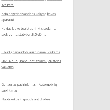
sveikatai
Kaip pagerinti vandens kokybę kavos
aparatui
Kokius lauko tualetus rinktis sodams,
sodyboms, statybų aikštelėms
5 būdų panaudoti lauko namelį vaikams
2026 6 būdų panaudoti žaidimų aikšteles
vaikams
Geriausias pasirinkimas – Automobilių
supirkimas
Nuotraukos ir spauda ant drobės