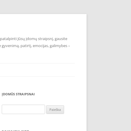
atalpinti Jūsų įdomų straipsnį, gausite
e gyvenimą, patirtį, emocijas, galimybes –
ĮDOMŪS STRAIPSNAI
Ieškoti: