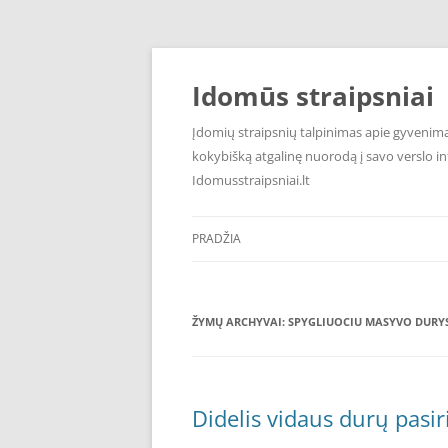
Pereiti
prie
turinio
Idomūs straipsniai
Įdomių straipsnių talpinimas apie gyvenimą,
kokybišką atgalinę nuorodą į savo verslo int
Idomusstraipsniai.lt
PRADŽIA
ŽYMŲ ARCHYVAI:
SPYGLIUOCIU MASYVO DURY
Didelis vidaus durų pasir