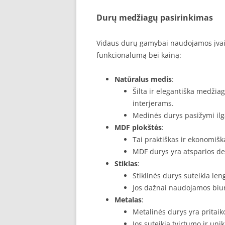
Durų medžiagų pasirinkimas
Vidaus durų gamybai naudojamos įvairi
funkcionalumą bei kainą:
Natūralus medis
:
Šilta ir elegantiška medžiag
interjerams.
Medinės durys pasižymi ilg
MDF plokštės
:
Tai praktiškas ir ekonomiš
MDF durys yra atsparios def
Stiklas
:
Stiklinės durys suteikia l
Jos dažnai naudojamos bi
Metalas
:
Metalinės durys yra pritaik
Jos suteikia tvirtumo ir un