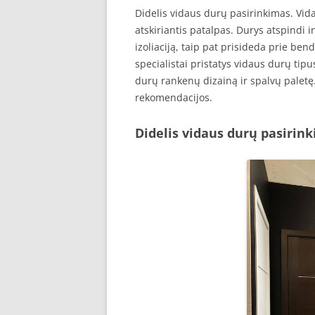
Didelis vidaus durų pasirinkimas. Vid
atskiriantis patalpas. Durys atspindi i
izoliaciją, taip pat prisideda prie be
specialistai pristatys vidaus durų t
durų rankenų dizainą ir spalvų paletę. 
rekomendacijos.
Didelis vidaus durų pasirin