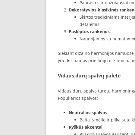
Paprastos ir dažniausiai m
Dekoratyvios klasikinės ranken
Skirtos tradiciniams interj
detalėmis.
Paslėptos rankenos
:
Naudojamos su nematomomis 
Siekiant dizaino harmonijos namuose 
yra derinamos prie linijų ir žinoma, ti
Vidaus durų spalvų paletė
Vidaus durų spalva turėtų harmoningai
Populiarios spalvos:
Neutralios spalvos
:
Balta, smėlio ir pilka sute
Ryškūs akcentai
:
Ryškios spalvos gali tapti 