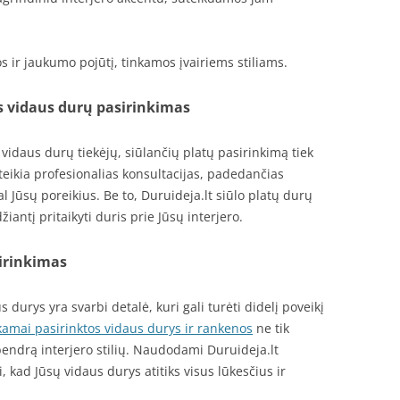
s ir jaukumo pojūtį, tinkamos įvairiems stiliams.
is vidaus durų pasirinkimas
 vidaus durų tiekėjų, siūlančių platų pasirinkimą tiek
 teikia profesionalias konsultacijas, padedančias
l Jūsų poreikius. Be to, Duruideja.lt siūlo platų durų
iantį pritaikyti duris prie Jūsų interjero.
sirinkimas
 durys yra svarbi detalė, kuri gali turėti didelį poveikį
kamai pasirinktos vidaus durys ir rankenos
ne tik
bendrą interjero stilių. Naudodami Duruideja.lt
, kad Jūsų vidaus durys atitiks visus lūkesčius ir