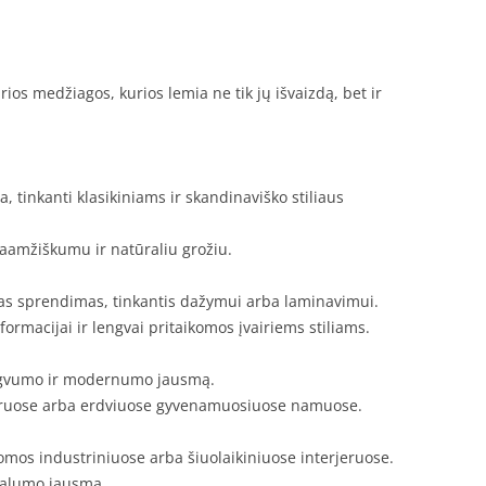
os medžiagos, kurios lemia ne tik jų išvaizdą, bet ir
a, tinkanti klasikiniams ir skandinaviško stiliaus
aamžiškumu ir natūraliu grožiu.
kas sprendimas, tinkantis dažymui arba laminavimui.
ormacijai ir lengvai pritaikomos įvairiems stiliams.
engvumo ir modernumo jausmą.
uruose arba erdviuose gyvenamuosiuose namuose.
omos industriniuose arba šiuolaikiniuose interjeruose.
ikalumo jausmą.