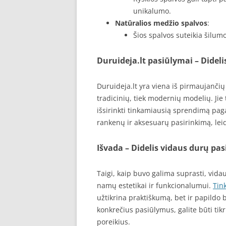
unikalumo.
Natūralios medžio spalvos
:
Šios spalvos suteikia šilumo
Duruideja.lt pasiūlymai – Didel
Duruideja.lt yra viena iš pirmaujančių
tradicinių, tiek modernių modelių. Jie
išsirinkti tinkamiausią sprendimą paga
rankenų ir aksesuarų pasirinkimą, leidž
Išvada – Didelis vidaus durų pa
Taigi, kaip buvo galima suprasti, vidaus
namų estetikai ir funkcionalumui.
Tin
užtikrina praktiškumą, bet ir papildo 
konkrečius pasiūlymus, galite būti tikri
poreikius.