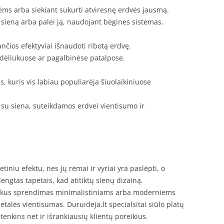
ėms arba siekiant sukurti atviresnę erdvės jausmą.
 sieną arba palei ją, naudojant bėgines sistemas.
nčios efektyviai išnaudoti ribotą erdvę.
dėliukuose ar pagalbinėse patalpose.
, kuris vis labiau populiarėja šiuolaikiniuose
su siena, suteikdamos erdvei vientisumo ir
iniu efektu, nes jų rėmai ir vyriai yra paslėpti, o
engtas tapetais, kad atitiktų sienų dizainą.
ikus sprendimas minimalistiniams arba moderniems
alės vientisumas. Duruideja.lt specialsitai siūlo platų
nkins net ir išrankiausių klientų poreikius.