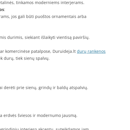
etalinės, tinkamos moderniems interjerams.
os
:
erams, jos gali būti puoštos ornamentais arba
durimis, siekiant išlaikyti vientisą paviršių.
ar komercinėse patalpose, Duruideja.lt
durų rankenos
ek durų, tiek sienų spalvų.
 derėti prie sienų, grindų ir baldų atspalvių.
ikia erdvės šviesos ir modernumo jausmą.
pagrindiniu interjero akcentu, suteikdamos jam