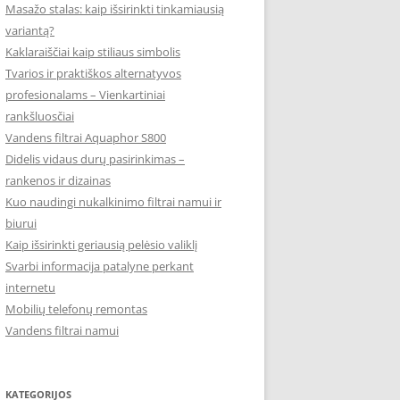
Masažo stalas: kaip išsirinkti tinkamiausią
variantą?
Kaklaraiščiai kaip stiliaus simbolis
Tvarios ir praktiškos alternatyvos
profesionalams – Vienkartiniai
rankšluosčiai
Vandens filtrai Aquaphor S800
Didelis vidaus durų pasirinkimas –
rankenos ir dizainas
Kuo naudingi nukalkinimo filtrai namui ir
biurui
Kaip išsirinkti geriausią pelėsio valiklį
Svarbi informacija patalyne perkant
internetu
Mobilių telefonų remontas
Vandens filtrai namui
KATEGORIJOS