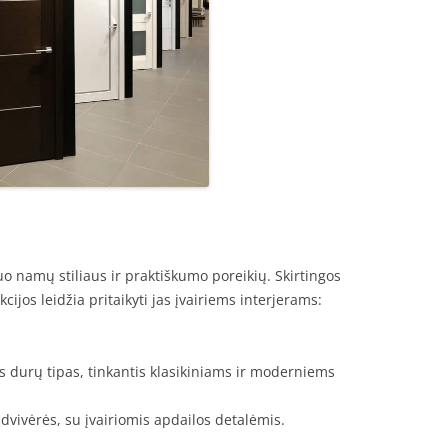
o namų stiliaus ir praktiškumo poreikių. Skirtingos
cijos leidžia pritaikyti jas įvairiems interjerams:
is durų tipas, tinkantis klasikiniams ir moderniems
 dvivėrės, su įvairiomis apdailos detalėmis.