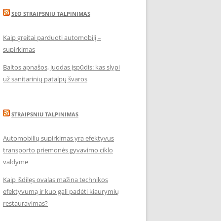
SEO STRAIPSNIU TALPINIMAS
Kaip greitai parduoti automobilį –
supirkimas
Baltos apnašos, juodas įspūdis: kas slypi
už sanitarinių patalpų švaros
STRAIPSNIU TALPINIMAS
Automobilių supirkimas yra efektyvus
transporto priemonės gyvavimo ciklo
valdyme
Kaip išdilęs ovalas mažina technikos
efektyvumą ir kuo gali padėti kiaurymių
restauravimas?