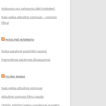
Kokiomis oro sąlygomis dėti trinkeles?
Kaip veikia atbulinis osmosas – osmoso
filtrai
PATALYNĖ INTERNETU
Kokią patalynę pasirinkti vasarai
Pagrindiniai patalynės išmatavimai
FILTRAI NAMUI
Kaip veikia atbulinis osmosas
Atbulinio osmoso filtrų nauda
Didelio geležies kiekio vandenyje poveikis