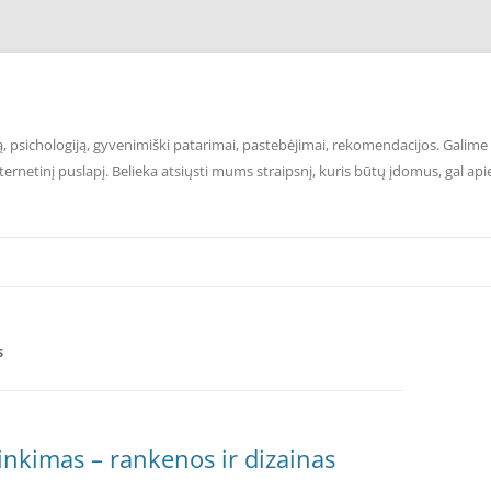
 psichologiją, gyvenimiški patarimai, pastebėjimai, rekomendacijos. Galime p
ernetinį puslapį. Belieka atsiųsti mums straipsnį, kuris būtų įdomus, gal api
S
inkimas – rankenos ir dizainas