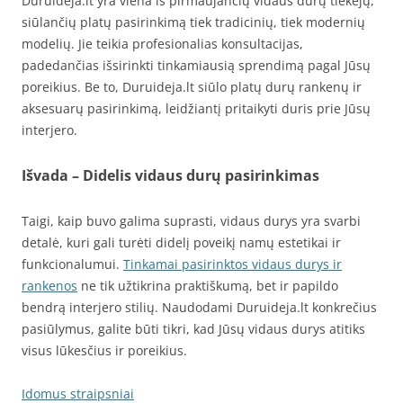
Duruideja.lt yra viena iš pirmaujančių vidaus durų tiekėjų,
siūlančių platų pasirinkimą tiek tradicinių, tiek modernių
modelių. Jie teikia profesionalias konsultacijas,
padedančias išsirinkti tinkamiausią sprendimą pagal Jūsų
poreikius. Be to, Duruideja.lt siūlo platų durų rankenų ir
aksesuarų pasirinkimą, leidžiantį pritaikyti duris prie Jūsų
interjero.
Išvada – Didelis vidaus durų pasirinkimas
Taigi, kaip buvo galima suprasti, vidaus durys yra svarbi
detalė, kuri gali turėti didelį poveikį namų estetikai ir
funkcionalumui.
Tinkamai pasirinktos vidaus durys ir
rankenos
ne tik užtikrina praktiškumą, bet ir papildo
bendrą interjero stilių. Naudodami Duruideja.lt konkrečius
pasiūlymus, galite būti tikri, kad Jūsų vidaus durys atitiks
visus lūkesčius ir poreikius.
Idomus straipsniai