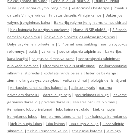
plokščių namai iki 80m2
|
Geriausi dulkių siurbliai
|
Dulkiu siurbliai
Tesla
|
difuzoriai valymo įrenginims
|
kaliforminės bakterijos
|
Privatus
darzelis Vilniuje kainos
|
Privatus darzelis Vilniuje kainos
|
Bakterijos
valymo įrenginimas kaina
|
Bakterijų valymo įrenginiams kainos skiriasi
|
Kiek kainuoja bakterijos nuotekoms
|
Namai iš SIP plokščių
|
SIP sodo
nameliai gyvenimui
|
Kiek kainuoja bakterijos valymo įrenginims
|
Dalys viryklėms ir orkaitėms
|
SIP panel hous building
|
namu apyvokos
reikmenys
|
buitis
|
vaikams
|
seo straipsniu talpinimas
|
bakterijos
kanalizacijai
|
saugus zaidimas vaikams
|
seo straipsniu talpinimas
|
nuo kada ziemines
|
siltnamiai stipruolis atsiliepimai
|
polikarbonatiniai
šiltnamiai stipruolis
|
kodel atsiranda pelesis
|
listerijos bakterija
|
zieminio langu skyscio savybes
|
vaiku zaidimui
|
bioloģiskie risinājumi
|
geriausios kanalizacijos bakterijos
|
adblue skystis
|
parama
privaciam darzeliui
|
darzeliai gelbeja
|
pasirinkimas vilniuje
|
ieskome
geriausio darzelio
|
privatus darzelis
|
seo straipsniu talpinimas
|
itempiamu lubu privalumai
|
lubu kaina netrukdo
|
kiek kainuoja
itempiamos lubos
|
itempiamos lubos kaina
|
kiek kainuoja itempiamos
|
kiek kainuoja lubos
|
lubu kainos
|
lubu rusys vilniuje
|
lubos vilniuje
|
siltnamiai
|
turbinu remontas kaune
|
straipsniai katems
|
laiminga