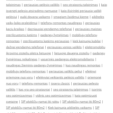
talpinimas
|
geriausias pelėsio valiklis
|
seo straipsniu talpinimas
|
kaip
isvengti pelesio atsiradimo namuose
|
kaip išsirinkti geriausią valiklį
pelėsiui
|
puiki dovana vaikams
|
smagiam žaidimui kieme
|
aikštelės
vaikų laiko praleidimui
|
telefonų remontas naudingas
|
geriausias
kaciu kraikas
|
dazniausiai gendantys telefonai
|
geriausias maistas
sterilizuotoms katėms
|
padangų žymėjimas
|
mobiliųjų telefonų
remontas
|
sterilizuotoms katėms geriausias
|
kiek kainuoja kubilai
|
dažnai gendantys telefonai
|
geriausias vonios valiklis
|
elektromobiliu
ikrovimo stoteliu pletra lietuvoje
|
lietuvoje daugeja stoteliu
|
padangų
žymėjimas reikalingas
|
vasarinės padangos elektromobiliams
|
naudingas žieminių padangų žymėjimas
|
kuo naudingas remontas
|
mobiliųjų telefonų remontas
|
geriausias valiklis peliui
|
efektyvi
priemone nuo voru
|
efektyviai veikiantis pelėsio valiklis
|
priemonė
nuo vorų
|
telefonų remontas
|
josera classic
|
geriausias pelesio
valiklis
|
kas yra seo straipsniai
|
seo straipsniu talpinimas
|
isorinis
seo optimizavimas
|
vidinis seo optimizavimas
|
kaip optimizuoti
svetaine
|
SIP plokščių namai iki raktų
|
SIP plokščių namai iki 80m2
|
SIP plokščių namai iki 80m2
|
Kiek kainuoja aikštelės vaikams
|
SIP