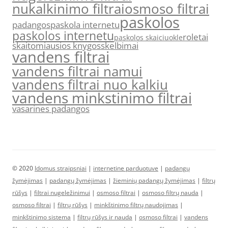
nukalkinimo filtrai
osmoso filtrai
paskolos
padangos
paskola internetu
paskolos internetu
roletai
paskolos skaiciuokle
skaitomiausios knygos
skelbimai
vandens filtrai
vandens filtrai namui
vandens filtrai nuo kalkiu
vandens minkstinimo filtrai
vasarines padangos
© 2020
Idomus straipsniai
|
internetine parduotuve
|
padangų
žymėjimas
|
padangų žymėjimas
|
žieminių padangų žymėjimas
|
filtrų
rūšys
|
filtrai nugeležinimui
|
osmoso filtrai
|
osmoso filtrų nauda
|
osmoso filtrai
|
filtrų rūšys
|
minkštinimo filtrų naudojimas
|
minkštinimo sistema
|
filtrų rūšys ir nauda
|
osmoso filtrai
|
vandens