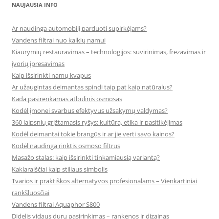
NAUJAUSIA INFO
Ar naudinga automobilį parduoti supirkėjams?
Vandens filtrai nuo kalkių namui
Kiaurymių restauravimas – technologijos: suvirinimas, frezavimas ir
įvorių įpresavimas
Kaip išsirinkti namų kvapus
Ar užaugintas deimantas spindi taip pat kaip natūralus?
Kada pasirenkamas atbulinis osmosas
Kodėl įmonei svarbus efektyvus užsakymų valdymas?
360 laipsnių grįžtamasis ryšys: kultūra, etika ir pasitikėjimas
Kodėl deimantai tokie brangūs ir ar jie verti savo kainos?
Kodėl naudinga rinktis osmoso filtrus
Masažo stalas: kaip išsirinkti tinkamiausią variantą?
Kaklaraiščiai kaip stiliaus simbolis
Tvarios ir praktiškos alternatyvos profesionalams – Vienkartiniai
rankšluosčiai
Vandens filtrai Aquaphor S800
Didelis vidaus durų pasirinkimas – rankenos ir dizainas