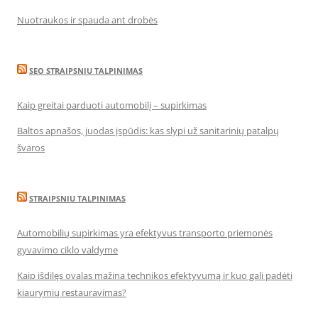
Nuotraukos ir spauda ant drobės
SEO STRAIPSNIU TALPINIMAS
Kaip greitai parduoti automobilį – supirkimas
Baltos apnašos, juodas įspūdis: kas slypi už sanitarinių patalpų
švaros
STRAIPSNIU TALPINIMAS
Automobilių supirkimas yra efektyvus transporto priemonės
gyvavimo ciklo valdyme
Kaip išdilęs ovalas mažina technikos efektyvumą ir kuo gali padėti
kiaurymių restauravimas?