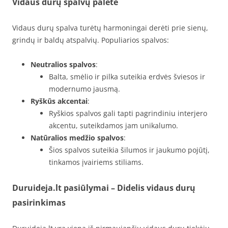
Vidaus durų spalvų paletė
Vidaus durų spalva turėtų harmoningai derėti prie sienų,
grindų ir baldų atspalvių. Populiarios spalvos:
Neutralios spalvos
:
Balta, smėlio ir pilka suteikia erdvės šviesos ir
modernumo jausmą.
Ryškūs akcentai
:
Ryškios spalvos gali tapti pagrindiniu interjero
akcentu, suteikdamos jam unikalumo.
Natūralios medžio spalvos
:
Šios spalvos suteikia šilumos ir jaukumo pojūtį,
tinkamos įvairiems stiliams.
Duruideja.lt pasiūlymai – Didelis vidaus durų
pasirinkimas