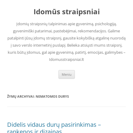
Pereiti
prie
Idomūs straipsniai
turinio
Įdomių straipsnių talpinimas apie gyvenimą, psichologiją,
gyvenimiški patarimai, pastebėjimai, rekomendacijos. Galime
patalpinti Jūsų įdomų straipsnį, gausite kokybišką atgalinę nuorodą
į savo verslo internetinį puslapį. Belieka atsiųsti mums straipsnį,
kuris būtų įdomus, gal apie gyvenimą, patirtį, emocijas, galimybes –
Idomusstraipsniai.lt
Meniu
ŽYMŲ ARCHYVAI:
NEMATOMOS DURYS
Didelis vidaus durų pasirinkimas –
rankenos ir dizainas