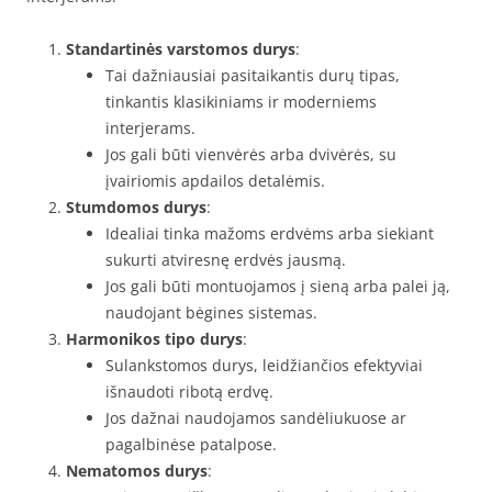
Standartinės varstomos durys
:
Tai dažniausiai pasitaikantis durų tipas,
tinkantis klasikiniams ir moderniems
interjerams.
Jos gali būti vienvėrės arba dvivėrės, su
įvairiomis apdailos detalėmis.
Stumdomos durys
:
Idealiai tinka mažoms erdvėms arba siekiant
sukurti atviresnę erdvės jausmą.
Jos gali būti montuojamos į sieną arba palei ją,
naudojant bėgines sistemas.
Harmonikos tipo durys
:
Sulankstomos durys, leidžiančios efektyviai
išnaudoti ribotą erdvę.
Jos dažnai naudojamos sandėliukuose ar
pagalbinėse patalpose.
Nematomos durys
: