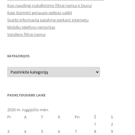
Kuo naudingi nukalkinimo filtrai namui ir biurui
Kaip išsirinkti geriausią pelėsio valiklį
Svarbi informacija patalyne perkant internetu
Mobilių telefonų remontas
Vandens filtrai namui
KATEGORIJOS
Kategorijos
PASIKLYDUSIEMS LAIKE
2026 m. rugpjūčio mėn.
Pr
A
T
K
Pn
Š
S
1
2
3
4
5
6
7
8
9