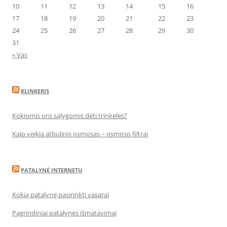
10
11
12
13
14
15
16
17
18
19
20
21
22
23
24
25
26
27
28
29
30
31
« Vas
KLINKERIS
Kokiomis oro sąlygomis dėti trinkeles?
Kaip veikia atbulinis osmosas – osmoso filtrai
PATALYNĖ INTERNETU
Kokią patalynę pasirinkti vasarai
Pagrindiniai patalynės išmatavimai