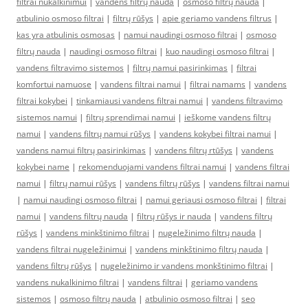
filtrai nukalkinimui
|
vandens filtrų nauda
|
osmoso filtrų nauda
|
atbulinio osmoso filtrai
|
filtrų rūšys
|
apie geriamo vandens filtrus
|
kas yra atbulinis osmosas
|
namui naudingi osmoso filtrai
|
osmoso
filtrų nauda
|
naudingi osmoso filtrai
|
kuo naudingi osmoso filtrai
|
vandens filtravimo sistemos
|
filtrų namui pasirinkimas
|
filtrai
komfortui namuose
|
vandens filtrai namui
|
filtrai namams
|
vandens
filtrai kokybei
|
tinkamiausi vandens filtrai namui
|
vandens filtravimo
sistemos namui
|
filtrų sprendimai namui
|
ieškome vandens filtrų
namui
|
vandens filtrų namui rūšys
|
vandens kokybei filtrai namui
|
vandens namui filtrų pasirinkimas
|
vandens filtrų rtūšys
|
vandens
kokybei name
|
rekomenduojami vandens filtrai namui
|
vandens filtrai
namui
|
filtrų namui rūšys
|
vandens filtrų rūšys
|
vandens filtrai namui
|
namui naudingi osmoso filtrai
|
namui geriausi osmoso filtrai
|
filtrai
namui
|
vandens filtrų nauda
|
filtrų rūšys ir nauda
|
vandens filtrų
rūšys
|
vandens minkštinimo filtrai
|
nugeležinimo filtrų nauda
|
vandens filtrai nugeležinimui
|
vandens minkštinimo filtrų nauda
|
vandens filtrų rūšys
|
nugeležinimo ir vandens monkštinimo filtrai
|
vandens nukalkinimo filtrai
|
vandens filtrai
|
geriamo vandens
sistemos
|
osmoso filtrų nauda
|
atbulinio osmoso filtrai
|
seo