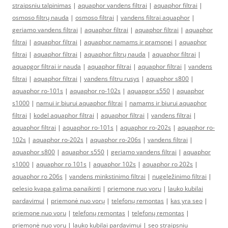
straipsniu talpinimas
|
aquaphor vandens filtrai
|
aquaphor filtrai
|
osmoso filtrų nauda
|
osmoso filtrai
|
vandens filtrai aquaphor
|
geriamo vandens filtrai
|
aquaphor filtrai
|
aquaphor filtrai
|
aquaphor
filtrai
|
aquaphor filtrai
|
aquaphor namams ir pramonei
|
aquaphor
filtrai
|
aquaphor filtrai
|
aquaphor filtrų nauda
|
aquaphor filtrai
|
aquapgor filtrai ir nauda
|
aquaphor filtrai
|
aquaphor filtrai
|
vandens
filtrai
|
aquaphor filtrai
|
vandens filtru rusys
|
aquaphor s800
|
aquaphor ro-101s
|
aquaphor ro-102s
|
aquapgor s550
|
aquaphor
s1000
|
namui ir biurui aquaphor filtrai
|
namams ir biurui aquaphor
filtrai
|
kodel aquaphor filtrai
|
aquaphor filtrai
|
vandens filtrai
|
aquaphor filtrai
|
aquaphor ro-101s
|
aquaphor ro-202s
|
aquaphor ro-
102s
|
aquaphor ro-202s
|
aquaphor ro-206s
|
vandens filtrai
|
aquaphor s800
|
aquaphor s550
|
geriamo vandens filtrai
|
aquaphor
s1000
|
aquaphor ro 101s
|
aquaphor 102s
|
aquaphor ro 202s
|
aquaphor ro 206s
|
vandens minkstinimo filtrai
|
nugeležinimo filtrai
|
pelesio kvapa galima panaikinti
|
priemone nuo voru
|
lauko kubilai
pardavimui
|
priemonė nuo vorų
|
telefonų remontas
|
kas yra seo
|
priemone nuo voru
|
telefonų remontas
|
telefonų remontas
|
priemonė nuo vorų
|
lauko kubilai pardavimui
|
seo straipsniu