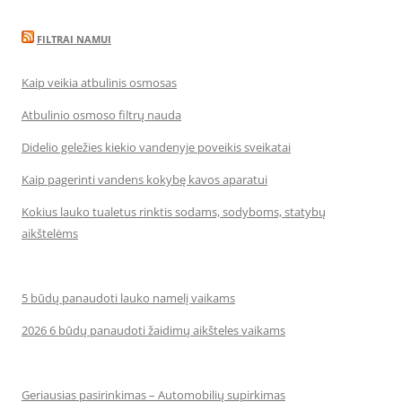
FILTRAI NAMUI
Kaip veikia atbulinis osmosas
Atbulinio osmoso filtrų nauda
Didelio geležies kiekio vandenyje poveikis sveikatai
Kaip pagerinti vandens kokybę kavos aparatui
Kokius lauko tualetus rinktis sodams, sodyboms, statybų
aikštelėms
5 būdų panaudoti lauko namelį vaikams
2026 6 būdų panaudoti žaidimų aikšteles vaikams
Geriausias pasirinkimas – Automobilių supirkimas