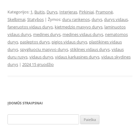
Kategorijos:
1
,
Buitis
,
Durys
,
Interjeras
,
Pirkiniai
,
Pramonė
,
Skelbimai
,
Statybos
| Žymos:
durų rankenos
,
durys
,
durys vidaus
,
faneruotos vidaus durys
,
kietmedzio masyvo durys
,
laminuotos
vidaus durys
,
medines durys
,
medines vidaus durys
,
nematomos
durys
,
pasleptos durys
,
pigios vidaus durys
,
plastikines vidaus
durys
,
spygliuociu masyvo durys
,
stiklines vidaus durys
,
vidaus
duru rusys
,
vidaus durys
,
vidaus karkasines durys
,
vidaus skydines
durys
|
2024 15 gruodžio
ĮDOMŪS STRAIPSNAI
Ieškoti: