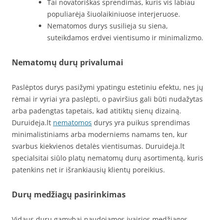
Tai novatoriškas sprendimas, kuris vis labiau
populiarėja šiuolaikiniuose interjeruose.
Nematomos durys susilieja su siena,
suteikdamos erdvei vientisumo ir minimalizmo.
Nematomų durų privalumai
Paslėptos durys pasižymi ypatingu estetiniu efektu, nes jų
rėmai ir vyriai yra paslėpti, o paviršius gali būti nudažytas
arba padengtas tapetais, kad atitiktų sienų dizainą.
Duruideja.lt
nematomos
durys yra puikus sprendimas
minimalistiniams arba moderniems namams ten, kur
svarbus kiekvienos detalės vientisumas. Duruideja.lt
specialsitai siūlo platų nematomų durų asortimentą, kuris
patenkins net ir išrankiausių klientų poreikius.
Durų medžiagų pasirinkimas
Vidaus durų gamybai naudojamos įvairios medžiagos,