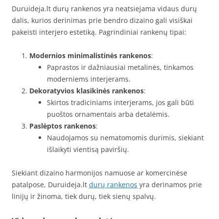
Duruideja.lt durų rankenos yra neatsiejama vidaus durų
dalis, kurios derinimas prie bendro dizaino gali visiškai
pakeisti interjero estetiką. Pagrindiniai rankenų tipai:
Modernios minimalistinės rankenos
:
Paprastos ir dažniausiai metalinės, tinkamos
moderniems interjerams.
Dekoratyvios klasikinės rankenos
:
Skirtos tradiciniams interjerams, jos gali būti
puoštos ornamentais arba detalėmis.
Paslėptos rankenos
:
Naudojamos su nematomomis durimis, siekiant
išlaikyti vientisą paviršių.
Siekiant dizaino harmonijos namuose ar komercinėse
patalpose, Duruideja.lt
durų rankenos
yra derinamos prie
linijų ir žinoma, tiek durų, tiek sienų spalvų.