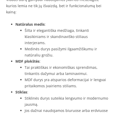
kurios lemia ne tik jų išvaizdą, bet ir funkcionalumą bei
kainą:
Natūralus medis
:
Šilta ir elegantiška medžiaga, tinkanti
klasikiniams ir skandinaviško stiliaus
interjerams.
Medinės durys pasižymi ilgaamžiškumu ir
natūraliu grožiu.
MDF plokštės
:
Tai praktiškas ir ekonomiškas sprendimas,
tinkantis dažymui arba laminavimui.
MDF durys yra atsparios deformacijai ir lengvai
pritaikomos įvairiems stiliams.
Stiklas
:
Stiklinės durys suteikia lengvumo ir modernumo
jausmą.
Jos dažnai naudojamos biuruose arba erdviuose