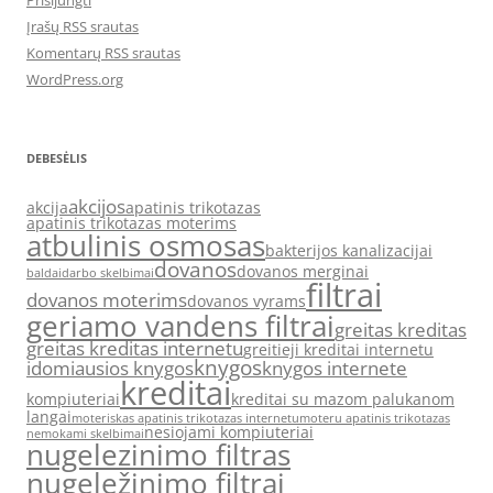
Prisijungti
Įrašų RSS srautas
Komentarų RSS srautas
WordPress.org
DEBESĖLIS
akcijos
akcija
apatinis trikotazas
apatinis trikotazas moterims
atbulinis osmosas
bakterijos kanalizacijai
dovanos
dovanos merginai
baldai
darbo skelbimai
filtrai
dovanos moterims
dovanos vyrams
geriamo vandens filtrai
greitas kreditas
greitas kreditas internetu
greitieji kreditai internetu
knygos
idomiausios knygos
knygos internete
kreditai
kompiuteriai
kreditai su mazom palukanom
langai
moteriskas apatinis trikotazas internetu
moteru apatinis trikotazas
nesiojami kompiuteriai
nemokami skelbimai
nugelezinimo filtras
nugeležinimo filtrai