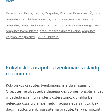
Idomu
Kategorijos:
Buitis
,
Įranga
,
Orapūtės
,
Pirkiniai
,
Pramonė
| Žymos:
orapute
,
orapute tvenkiniams
,
orapute valymo irenginiams
,
oraputes
,
oraputes kaina
,
oraputes nuoteku valymo irenginiams
,
oraputes tvenkiniams
,
oraputes tvenkiniams kaina
,
oraputes
valymo irenginiams
|
2022 9 birželio
Kokybiškos orapūtės tvenkiniams išlaidų
mažinimui
Kokybiškos orapūtės tvenkiniams išlaidų mažinimui.
Orapūtės ne tik suteikia daugiau deguonies, prisotina, bet
ir padeda išvengti vandens užterštumo, dumblių bei
neleidžia užšalti žiemos metu. Tačiau nepaisant to, kiek
daug naudos tvenkiniui suteikia orapūtė, tenka pripažinti,