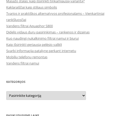
Masažo stalas: kaip išsirinkti tinkamiausią variantą?
Kaklaraiščiai kaip stiliaus simbolis
Tvarios ir praktiškos alternatyvos profesionalams – Vienkartiniai
rankšluosčiai
Vandens filtrai Aquaphor S800
Didelis vidaus durų pasirinkimas – rankenos ir dizainas
Kuo naudingi nukalkinimo filtrai namui ir biurui
Kaip išsirinkti geriausią pelėsio valiklį
Svarbi informacija patalyne perkant internetu
Mobilių telefonų remontas
Vandens filtrai namui
KATEGORIJOS
Kategorijos
PASIKLYDUSIEMS LAIKE