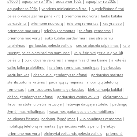
s1000
|
aquaphor ro 101s
|
aquaphor 102s
|
aquaphor ro 202s
|
aquaphor ro 206s
|
vandens minkstinimo filtrai
|
nugeležinimo filtrai
|
pelesio kvapa galima panaikinti
|
priemone nuo voru
|
lauko kubilai
pardavimui
|
priemonė nuo vorų
|
telefonų remontas
|
kas yra seo
|
priemone nuo voru
|
telefonų remontas
|
telefonų remontas
|
priemonė nuo vorų
|
lauko kubilai pardavimui
|
seo straipsniu
talpinimas
|
geriausias pelėsio valiklis
|
seo straipsniu talpinimas
|
kaip
isvengti pelesio atsiradimo namuose
|
kaip išsirinkti geriausią valiklį
pelėsiui
|
puiki dovana vaikams
|
smagiam žaidimui kieme
|
aikštelės
vaikų laiko praleidimui
|
telefonų remontas naudingas
|
geriausias
kaciu kraikas
|
dazniausiai gendantys telefonai
|
geriausias maistas
sterilizuotoms katėms
|
padangų žymėjimas
|
mobiliųjų telefonų
remontas
|
sterilizuotoms katėms geriausias
|
kiek kainuoja kubilai
|
dažnai gendantys telefonai
|
geriausias vonios valiklis
|
elektromobiliu
ikrovimo stoteliu pletra lietuvoje
|
lietuvoje daugeja stoteliu
|
padangų
žymėjimas reikalingas
|
vasarinės padangos elektromobiliams
|
naudingas žieminių padangų žymėjimas
|
kuo naudingas remontas
|
mobiliųjų telefonų remontas
|
geriausias valiklis peliui
|
efektyvi
priemone nuo voru
|
efektyviai veikiantis pelėsio valiklis
|
priemonė