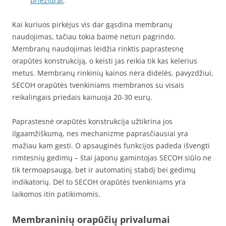
priežiūrai
;
Kai kuriuos pirkėjus vis dar gąsdina membranų
naudojimas, tačiau tokia baimė neturi pagrindo.
Membranų naudojimas leidžia rinktis paprastesnę
orapūtės konstrukciją, o keisti jas reikia tik kas kelerius
metus. Membranų rinkinių kainos nėra didelės, pavyzdžiui,
SECOH orapūtės tvenkiniams membranos su visais
reikalingais priedais kainuoja 20-30 eurų.
Paprastesnė orapūtės konstrukcija užtikrina jos
ilgaamžiškumą, nes mechanizme paprasčiausiai yra
mažiau kam gesti. O apsauginės funkcijos padeda išvengti
rimtesnių gedimų – štai japonu gamintojas SECOH siūlo ne
tik termoapsaugą, bet ir automatinį stabdį bei gedimų
indikatorių. Dėl to SECOH orapūtės tvenkiniams yra
laikomos itin patikimomis.
Membraninių orapūčių privalumai