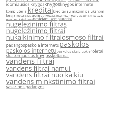
knygos
idomiausios knygos
knygos internete
kreditai
kompiuteriai
kreditai su mazom palukanom
langai
moteriskas apatinis trikotazas internetu
moteru apatinis trikotazas
nesiojami kompiuteriai
nemokami skelbimai
nugelezinimo filtras
nugeležinimo filtrai
nukalkinimo filtrai
osmoso filtrai
paskolos
padangos
paskola internetu
paskolos internetu
roletai
paskolos skaiciuokle
skaitomiausios knygos
skelbimai
vandens filtrai
vandens filtrai namui
vandens filtrai nuo kalkiu
vandens minkstinimo filtrai
vasarines padangos