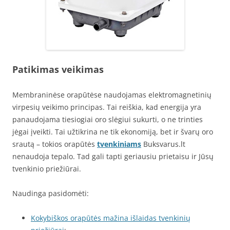
Patikimas veikimas
Membraninėse orapūtėse naudojamas elektromagnetinių
virpesių veikimo principas. Tai reiškia, kad energija yra
panaudojama tiesiogiai oro slėgiui sukurti, o ne trinties
jėgai įveikti. Tai užtikrina ne tik ekonomiją, bet ir švarų oro
srautą – tokios orapūtės
tvenkiniams
Buksvarus.lt
nenaudoja tepalo. Tad gali tapti geriausiu prietaisu ir Jūsų
tvenkinio priežiūrai.
Naudinga pasidomėti:
Kokybiškos orapūtės mažina išlaidas tvenkinių