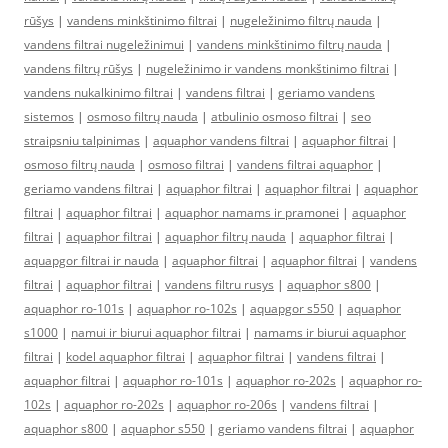
rūšys
|
vandens minkštinimo filtrai
|
nugeležinimo filtrų nauda
|
vandens filtrai nugeležinimui
|
vandens minkštinimo filtrų nauda
|
vandens filtrų rūšys
|
nugeležinimo ir vandens monkštinimo filtrai
|
vandens nukalkinimo filtrai
|
vandens filtrai
|
geriamo vandens
sistemos
|
osmoso filtrų nauda
|
atbulinio osmoso filtrai
|
seo
straipsniu talpinimas
|
aquaphor vandens filtrai
|
aquaphor filtrai
|
osmoso filtrų nauda
|
osmoso filtrai
|
vandens filtrai aquaphor
|
geriamo vandens filtrai
|
aquaphor filtrai
|
aquaphor filtrai
|
aquaphor
filtrai
|
aquaphor filtrai
|
aquaphor namams ir pramonei
|
aquaphor
filtrai
|
aquaphor filtrai
|
aquaphor filtrų nauda
|
aquaphor filtrai
|
aquapgor filtrai ir nauda
|
aquaphor filtrai
|
aquaphor filtrai
|
vandens
filtrai
|
aquaphor filtrai
|
vandens filtru rusys
|
aquaphor s800
|
aquaphor ro-101s
|
aquaphor ro-102s
|
aquapgor s550
|
aquaphor
s1000
|
namui ir biurui aquaphor filtrai
|
namams ir biurui aquaphor
filtrai
|
kodel aquaphor filtrai
|
aquaphor filtrai
|
vandens filtrai
|
aquaphor filtrai
|
aquaphor ro-101s
|
aquaphor ro-202s
|
aquaphor ro-
102s
|
aquaphor ro-202s
|
aquaphor ro-206s
|
vandens filtrai
|
aquaphor s800
|
aquaphor s550
|
geriamo vandens filtrai
|
aquaphor