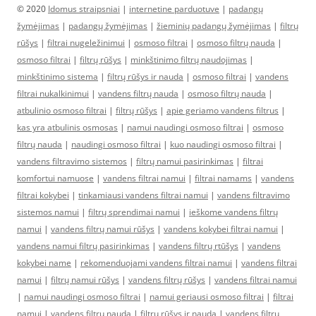
© 2020
Idomus straipsniai
|
internetine parduotuve
|
padangų
žymėjimas
|
padangų žymėjimas
|
žieminių padangų žymėjimas
|
filtrų
rūšys
|
filtrai nugeležinimui
|
osmoso filtrai
|
osmoso filtrų nauda
|
osmoso filtrai
|
filtrų rūšys
|
minkštinimo filtrų naudojimas
|
minkštinimo sistema
|
filtrų rūšys ir nauda
|
osmoso filtrai
|
vandens
filtrai nukalkinimui
|
vandens filtrų nauda
|
osmoso filtrų nauda
|
atbulinio osmoso filtrai
|
filtrų rūšys
|
apie geriamo vandens filtrus
|
kas yra atbulinis osmosas
|
namui naudingi osmoso filtrai
|
osmoso
filtrų nauda
|
naudingi osmoso filtrai
|
kuo naudingi osmoso filtrai
|
vandens filtravimo sistemos
|
filtrų namui pasirinkimas
|
filtrai
komfortui namuose
|
vandens filtrai namui
|
filtrai namams
|
vandens
filtrai kokybei
|
tinkamiausi vandens filtrai namui
|
vandens filtravimo
sistemos namui
|
filtrų sprendimai namui
|
ieškome vandens filtrų
namui
|
vandens filtrų namui rūšys
|
vandens kokybei filtrai namui
|
vandens namui filtrų pasirinkimas
|
vandens filtrų rtūšys
|
vandens
kokybei name
|
rekomenduojami vandens filtrai namui
|
vandens filtrai
namui
|
filtrų namui rūšys
|
vandens filtrų rūšys
|
vandens filtrai namui
|
namui naudingi osmoso filtrai
|
namui geriausi osmoso filtrai
|
filtrai
namui
|
vandens filtrų nauda
|
filtrų rūšys ir nauda
|
vandens filtrų