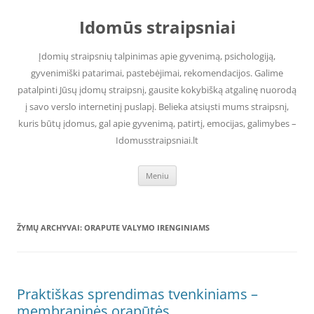
Pereiti
prie
Idomūs straipsniai
turinio
Įdomių straipsnių talpinimas apie gyvenimą, psichologiją,
gyvenimiški patarimai, pastebėjimai, rekomendacijos. Galime
patalpinti Jūsų įdomų straipsnį, gausite kokybišką atgalinę nuorodą
į savo verslo internetinį puslapį. Belieka atsiųsti mums straipsnį,
kuris būtų įdomus, gal apie gyvenimą, patirtį, emocijas, galimybes –
Idomusstraipsniai.lt
Meniu
ŽYMŲ ARCHYVAI:
ORAPUTE VALYMO IRENGINIAMS
Praktiškas sprendimas tvenkiniams –
membraninės orapūtės