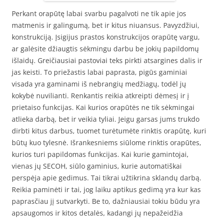
Perkant orapūtę labai svarbu pagalvoti ne tik apie jos
matmenis ir galingumą, bet ir kitus niuansus. Pavyzdžiui,
konstrukciją. Įsigijus prastos konstrukcijos orapūtę vargu,
ar galėsite džiaugtis sėkmingu darbu be jokių papildomų
išlaidų. Greičiausiai pastoviai teks pirkti atsargines dalis ir
jas keisti. To priežastis labai paprasta, pigūs gaminiai
visada yra gaminami iš nebrangių medžiagų, todėl jų
kokybė nuvilianti. Renkantis reikia atkreipti dėmesį ir į
prietaiso funkcijas. Kai kurios orapūtės ne tik sėkmingai
atlieka darbą, bet ir veikia tyliai. Jeigu garsas jums trukdo
dirbti kitus darbus, tuomet turėtumėte rinktis orapūtę, kuri
būtų kuo tylesnė. Išrankesniems siūlome rinktis orapūtes,
kurios turi papildomas funkcijas. Kai kurie gamintojai,
vienas jų SECOH, siūlo gaminius, kurie automatiškai
perspėja apie gedimus. Tai tikrai užtikrina sklandų darbą.
Reikia paminėti ir tai, jog laiku aptikus gedimą yra kur kas
paprasčiau jį sutvarkyti. Be to, dažniausiai tokiu būdu yra
apsaugomos ir kitos detalės, kadangi jų nepažeidžia