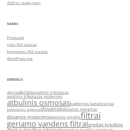
2020 m. spalio mėn.
NAMAI
Prisijungti
Įrašų RSS srautas
Komentarų RSS srautas
WordPress.org
DEBESĖLIS
akcijos
akcija
apatinis trikotazas
apatinis trikotazas moterims
atbulinis osmosas
bakterijos kanalizacijai
dovanos
dovanos merginai
baldai
darbo skelbimai
filtrai
dovanos moterims
dovanos vyrams
geriamo vandens filtrai
greitas kreditas
greitas kreditas internetu
greitieji kreditai internetu