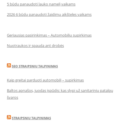
5 būdų panaudoti lauko namelį vaikams
2026 6 būdų panaudoti žaidimų aikšteles vaikams
Geriausias pasirinkimas – Automobilių supirkimas
Nuotraukos ir spauda ant drobės
SEO STRAIPSNIU TALPINIMAS
Kaip greitai parduoti automobilį – supirkimas
Baltos apnašos, juodas įspūdis: kas slypi už sanitarinių patalpų
švaros
STRAIPSNIU TALPINIMAS