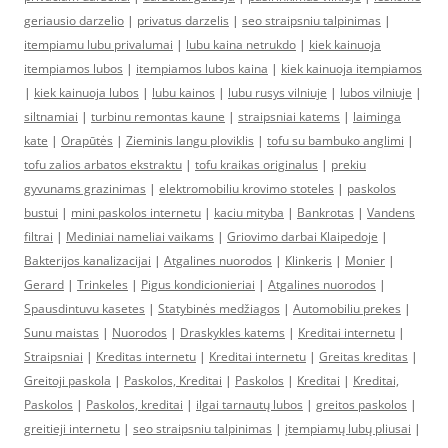
geriausio darzelio
|
privatus darzelis
|
seo straipsniu talpinimas
|
itempiamu lubu privalumai
|
lubu kaina netrukdo
|
kiek kainuoja
itempiamos lubos
|
itempiamos lubos kaina
|
kiek kainuoja itempiamos
|
kiek kainuoja lubos
|
lubu kainos
|
lubu rusys vilniuje
|
lubos vilniuje
|
siltnamiai
|
turbinu remontas kaune
|
straipsniai katems
|
laiminga
kate
|
Orapūtės
|
Zieminis langu ploviklis
|
tofu su bambuko anglimi
|
tofu zalios arbatos ekstraktu
|
tofu kraikas originalus
|
prekiu
gyvunams grazinimas
|
elektromobiliu krovimo stoteles
|
paskolos
bustui
|
mini paskolos internetu
|
kaciu mityba
|
Bankrotas
|
Vandens
filtrai
|
Mediniai nameliai vaikams
|
Griovimo darbai Klaipedoje
|
Bakterijos kanalizacijai
|
Atgalines nuorodos
|
Klinkeris
|
Monier
|
Gerard
|
Trinkeles
|
Pigus kondicionieriai
|
Atgalines nuorodos
|
Spausdintuvu kasetes
|
Statybinės medžiagos
|
Automobiliu prekes
|
Sunu maistas
|
Nuorodos
|
Draskykles katems
|
Kreditai internetu
|
Straipsniai
|
Kreditas internetu
|
Kreditai internetu
|
Greitas kreditas
|
Greitoji paskola
|
Paskolos, Kreditai
|
Paskolos
|
Kreditai
|
Kreditai,
Paskolos
|
Paskolos, kreditai
|
ilgai tarnautų lubos
|
greitos paskolos
|
greitieji internetu
|
seo straipsniu talpinimas
|
įtempiamų lubų pliusai
|