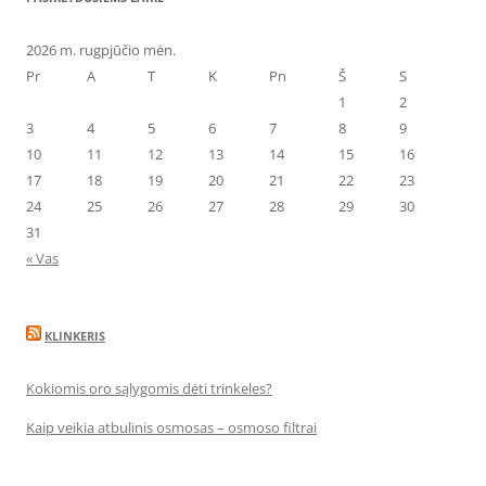
2026 m. rugpjūčio mėn.
Pr
A
T
K
Pn
Š
S
1
2
3
4
5
6
7
8
9
10
11
12
13
14
15
16
17
18
19
20
21
22
23
24
25
26
27
28
29
30
31
« Vas
KLINKERIS
Kokiomis oro sąlygomis dėti trinkeles?
Kaip veikia atbulinis osmosas – osmoso filtrai