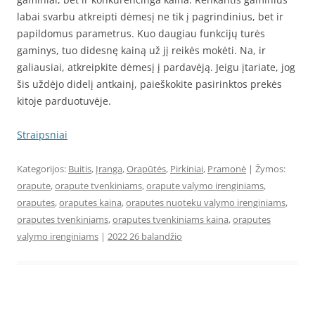
labai svarbu atkreipti dėmesį ne tik į pagrindinius, bet ir
papildomus parametrus. Kuo daugiau funkcijų turės
gaminys, tuo didesnę kainą už jį reikės mokėti. Na, ir
galiausiai, atkreipkite dėmesį į pardavėją. Jeigu įtariate, jog
šis uždėjo didelį antkainį, paieškokite pasirinktos prekės
kitoje parduotuvėje.
Straipsniai
Kategorijos:
Buitis
,
Įranga
,
Orapūtės
,
Pirkiniai
,
Pramonė
| Žymos:
orapute
,
orapute tvenkiniams
,
orapute valymo irenginiams
,
oraputes
,
oraputes kaina
,
oraputes nuoteku valymo irenginiams
,
oraputes tvenkiniams
,
oraputes tvenkiniams kaina
,
oraputes
valymo irenginiams
|
2022 26 balandžio