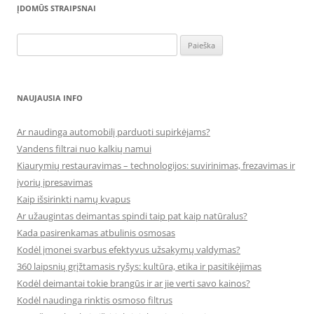
ĮDOMŪS STRAIPSNAI
Ieškoti:
NAUJAUSIA INFO
Ar naudinga automobilį parduoti supirkėjams?
Vandens filtrai nuo kalkių namui
Kiaurymių restauravimas – technologijos: suvirinimas, frezavimas ir
įvorių įpresavimas
Kaip išsirinkti namų kvapus
Ar užaugintas deimantas spindi taip pat kaip natūralus?
Kada pasirenkamas atbulinis osmosas
Kodėl įmonei svarbus efektyvus užsakymų valdymas?
360 laipsnių grįžtamasis ryšys: kultūra, etika ir pasitikėjimas
Kodėl deimantai tokie brangūs ir ar jie verti savo kainos?
Kodėl naudinga rinktis osmoso filtrus