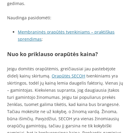
gedimas.
Naudinga pasidomėti:
Membraninės orapūtės tvenkiniams – praktiškas
sprendimas
;
Nuo ko priklauso orapūtės kaina?
Jeigu domitės orapūtėmis, greičiausiai jau pastebėjote
didelį kainų skirtumą.
Orapūtės SECOH
tvenkiniams yra
skirtingos, todėl jų kainą lemia daugelis faktorių. Vienas jų
– gamintojas. Kiekvienas supranta, jog daugiausia įtakos
turi gamintojo žinomumas. Jeigu tai populiarus prekės
ženklas, tuomet galima tikėtis, kad kaina bus brangesnė.
Tačiau mokėsite ne už kokybę, o žinomą vardą. Žinoma,
būna išimčių. Pavyzdžiui, SECOH yra vienas žinomiausių
orapūčių gamintojų, tačiau jį garsina ne tik kokybiški
gaminiai, bet ir konkurencinga kaina. Renkantis gaminius