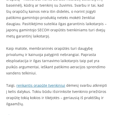
baseinėlį, kūdrą ar tvenkinį su žuvimis. Svarbu ir tai, kad
šių orapūčių kainos nėra itin didelės, o norint įsigyti
patikimo gamintojo produktą neteks mokėti ženkliai
daugiau. Pasitikėjimo suteikia ilgas garantinis laikotarpis –
japonų gamintojo SECOH orapūtės tvenkiniams turi dvejų
metų garantinį laikotarpį.
Kaip matote, membraninės orapūtės turi daugybę
privalumų ir kainuoja palyginti nebrangiai. Paprasta
eksploatacija ir ilgas tarnavimo laikotarpis taip pat yra
puikūs argumentai, ieškant patikimo aeracijos sprendimo
vandens telkiniui.
Taigi,
renkantis orapūtę tvenkiniui
dėmesį svarbu atkreipti
į kelis dalykus. Tokiu būdu išsirinksite tvenkinio priežiūros
orapūtę tokią kokios ir tikėjotės – geriausią iš praktiškų ir
ilgaamžių.