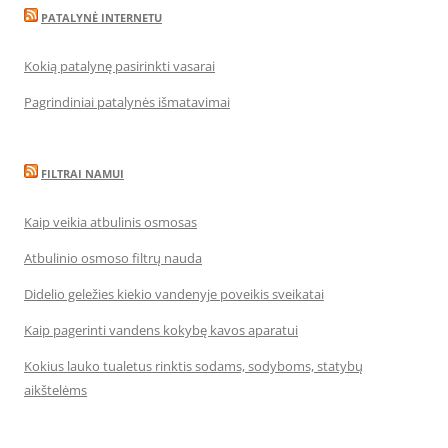
PATALYNĖ INTERNETU
Kokią patalynę pasirinkti vasarai
Pagrindiniai patalynės išmatavimai
FILTRAI NAMUI
Kaip veikia atbulinis osmosas
Atbulinio osmoso filtrų nauda
Didelio geležies kiekio vandenyje poveikis sveikatai
Kaip pagerinti vandens kokybę kavos aparatui
Kokius lauko tualetus rinktis sodams, sodyboms, statybų
aikštelėms