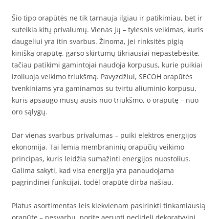
Šio tipo orapūtės ne tik tarnauja ilgiau ir patikimiau, bet ir
suteikia kitų privalumų. Vienas jų – tylesnis veikimas, kuris
daugeliui yra itin svarbus. Žinoma, jei rinksitės pigią
kinišką orapūtę, garso skirtumų tikriausiai nepastebėsite,
tačiau patikimi gamintojai naudoja korpusus, kurie puikiai
izoliuoja veikimo triukšmą. Pavyzdžiui, SECOH orapūtės
tvenkiniams yra gaminamos su tvirtu aliuminio korpusu,
kuris apsaugo mūsų ausis nuo triukšmo, o orapūtę – nuo
oro sąlygų.
Dar vienas svarbus privalumas – puiki elektros energijos
ekonomija. Tai lemia membraninių orapūčių veikimo
principas, kuris leidžia sumažinti energijos nuostolius.
Galima sakyti, kad visa energija yra panaudojama
pagrindinei funkcijai, todėl orapūtė dirba našiau.
Platus asortimentas leis kiekvienam pasirinkti tinkamiausią
orapūtę – nesvarbu, norite aeruoti nedidelį dekoratyvinį