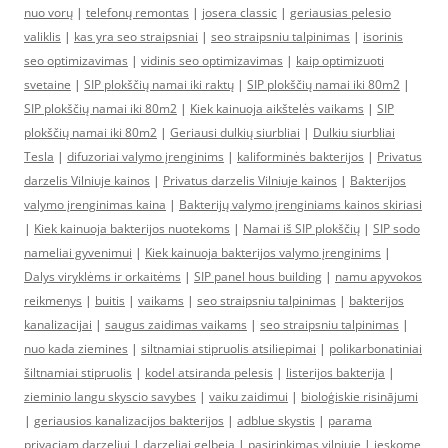
nuo vorų
|
telefonų remontas
|
josera classic
|
geriausias pelesio
valiklis
|
kas yra seo straipsniai
|
seo straipsniu talpinimas
|
isorinis
seo optimizavimas
|
vidinis seo optimizavimas
|
kaip optimizuoti
svetaine
|
SIP plokščių namai iki raktų
|
SIP plokščių namai iki 80m2
|
SIP plokščių namai iki 80m2
|
Kiek kainuoja aikštelės vaikams
|
SIP
plokščių namai iki 80m2
|
Geriausi dulkių siurbliai
|
Dulkiu siurbliai
Tesla
|
difuzoriai valymo įrenginims
|
kaliforminės bakterijos
|
Privatus
darzelis Vilniuje kainos
|
Privatus darzelis Vilniuje kainos
|
Bakterijos
valymo įrenginimas kaina
|
Bakterijų valymo įrenginiams kainos skiriasi
|
Kiek kainuoja bakterijos nuotekoms
|
Namai iš SIP plokščių
|
SIP sodo
nameliai gyvenimui
|
Kiek kainuoja bakterijos valymo įrenginims
|
Dalys viryklėms ir orkaitėms
|
SIP panel hous building
|
namu apyvokos
reikmenys
|
buitis
|
vaikams
|
seo straipsniu talpinimas
|
bakterijos
kanalizacijai
|
saugus zaidimas vaikams
|
seo straipsniu talpinimas
|
nuo kada ziemines
|
siltnamiai stipruolis atsiliepimai
|
polikarbonatiniai
šiltnamiai stipruolis
|
kodel atsiranda pelesis
|
listerijos bakterija
|
zieminio langu skyscio savybes
|
vaiku zaidimui
|
bioloģiskie risinājumi
|
geriausios kanalizacijos bakterijos
|
adblue skystis
|
parama
privaciam darzeliui
|
darzeliai gelbeja
|
pasirinkimas vilniuje
|
ieskome