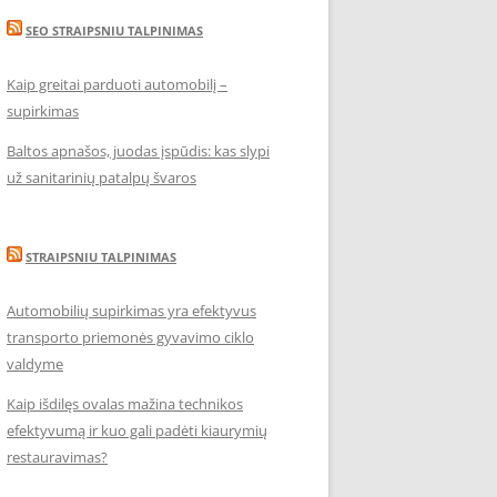
SEO STRAIPSNIU TALPINIMAS
Kaip greitai parduoti automobilį –
supirkimas
Baltos apnašos, juodas įspūdis: kas slypi
už sanitarinių patalpų švaros
STRAIPSNIU TALPINIMAS
Automobilių supirkimas yra efektyvus
transporto priemonės gyvavimo ciklo
valdyme
Kaip išdilęs ovalas mažina technikos
efektyvumą ir kuo gali padėti kiaurymių
restauravimas?