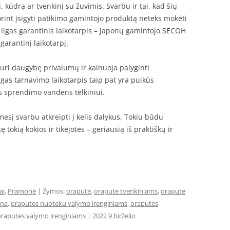
, kūdrą ar tvenkinį su žuvimis. Svarbu ir tai, kad šių
orint įsigyti patikimo gamintojo produktą neteks mokėti
a ilgas garantinis laikotarpis – japonų gamintojo SECOH
arantinį laikotarpį.
ri daugybę privalumų ir kainuoja palyginti
lgas tarnavimo laikotarpis taip pat yra puikūs
s sprendimo vandens telkiniui.
esį svarbu atkreipti į kelis dalykus. Tokiu būdu
 tokią kokios ir tikėjotės – geriausią iš praktiškų ir
ai
,
Pramonė
| Žymos:
orapute
,
orapute tvenkiniams
,
orapute
ina
,
oraputes nuoteku valymo irenginiams
,
oraputes
oraputes valymo irenginiams
|
2022 9 birželio