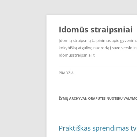
Pereiti
prie
turinio
Idomūs straipsniai
Įdomių straipsnių talpinimas apie gyvenimą,
kokybišką atgalinę nuorodą į savo verslo int
Idomusstraipsniai.lt
PRADŽIA
ŽYMŲ ARCHYVAI:
ORAPUTES NUOTEKU VALYMO
Praktiškas sprendimas t