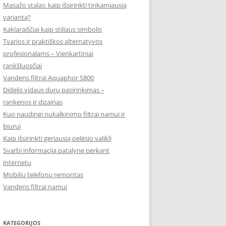
Masažo stalas: kaip išsirinkti tinkamiausią
variantą?
Kaklaraiščiai kaip stiliaus simbolis
Tvarios ir praktiškos alternatyvos
profesionalams – Vienkartiniai
rankšluosčiai
Vandens filtrai Aquaphor S800
Didelis vidaus durų pasirinkimas –
rankenos ir dizainas
Kuo naudingi nukalkinimo filtrai namui ir
biurui
Kaip išsirinkti geriausią pelėsio valiklį
Svarbi informacija patalyne perkant
internetu
Mobilių telefonų remontas
Vandens filtrai namui
KATEGORIJOS