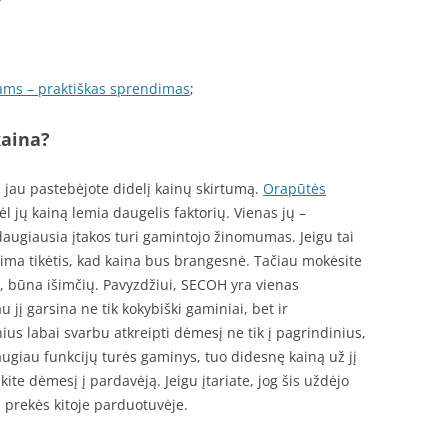
ms – praktiškas sprendimas
;
kaina?
i jau pastebėjote didelį kainų skirtumą.
Orapūtės
l jų kainą lemia daugelis faktorių. Vienas jų –
daugiausia įtakos turi gamintojo žinomumas. Jeigu tai
ima tikėtis, kad kaina bus brangesnė. Tačiau mokėsite
, būna išimčių. Pavyzdžiui, SECOH yra vienas
jį garsina ne tik kokybiški gaminiai, bet ir
us labai svarbu atkreipti dėmesį ne tik į pagrindinius,
giau funkcijų turės gaminys, tuo didesnę kainą už jį
pkite dėmesį į pardavėją. Jeigu įtariate, jog šis uždėjo
s prekės kitoje parduotuvėje.