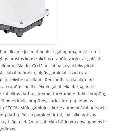
 ne tik apie jos matmenis ir galingumą, bet ir kitus
gijus prastos konstrukcijos orapūtę vargu, ar galėsite
ldomų išlaidų. Greičiausiai pastoviai teks pirkti
astis labai paprasta, pigūs gaminiai visada yra
jų kokybė nuvilianti. Renkantis reikia atkreipti
rios orapūtės ne tik sėkmingai atlieka darbą, bet ir
 dirbti kitus darbus, tuomet turėtumėte rinktis orapūtę,
siūlome rinktis orapūtes, kurios turi papildomas
s jų SECOH, siūlo gaminius, kurie automatiškai perspėja
ndų darbą. Reikia paminėti ir tai, jog laiku aptikus
rkyti. Be to, dažniausiai tokiu būdu yra apsaugomos ir
 gedimas.