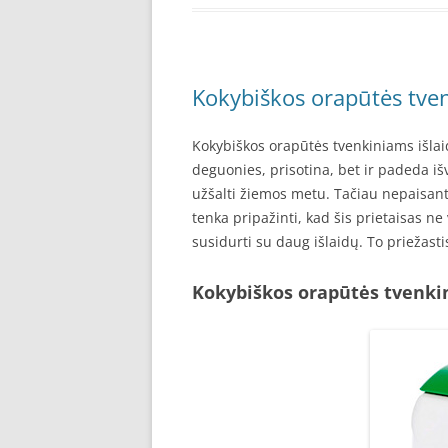
Kokybiškos orapūtės tve
Kokybiškos orapūtės tvenkiniams išlai
deguonies, prisotina, bet ir padeda i
užšalti žiemos metu. Tačiau nepaisant
tenka pripažinti, kad šis prietaisas ne 
susidurti su daug išlaidų. To priežasti
Kokybiškos orapūtės tvenki