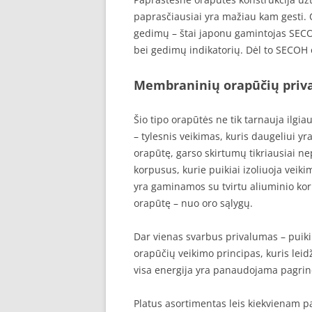
paprasčiausiai yra mažiau kam gesti. 
gedimų – štai japonu gamintojas SECOH
bei gedimų indikatorių. Dėl to SECOH 
Membraninių orapūčių priv
Šio tipo orapūtės ne tik tarnauja ilgiau
– tylesnis veikimas, kuris daugeliui yra
orapūtę, garso skirtumų tikriausiai ne
korpusus, kurie puikiai izoliuoja vei
yra gaminamos su tvirtu aliuminio ko
orapūtę – nuo oro sąlygų.
Dar vienas svarbus privalumas – puik
orapūčių veikimo principas, kuris leid
visa energija yra panaudojama pagrind
Platus asortimentas leis kiekvienam pa