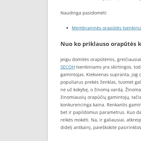
Naudinga pasidomėti:
Membraninės orapūtės tvenkinia
Nuo ko priklauso orapūtės 
Jeigu domitės orapūtėmis, greičiausia
SECOH
tvenkiniams yra skirtingos, todė
gamintojas. Kiekvienas supranta, jog 
populiarus prekės ženklas, tuomet gal
ne už kokybę, o žinomą vardą. Žinoma
žinomiausių orapūčių gamintojų, tačiau 
konkurencinga kaina. Renkantis gamini
bet ir papildomus parametrus. Kuo dau
reikės mokėti. Na, ir galiausiai, atkrei
didelį antkainį, paieškokite pasirinkto