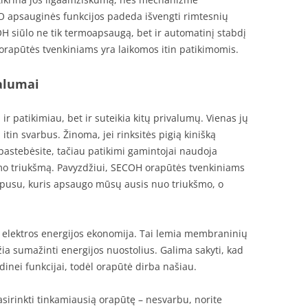
O apsauginės funkcijos padeda išvengti rimtesnių
 siūlo ne tik termoapsaugą, bet ir automatinį stabdį
orapūtės tvenkiniams yra laikomos itin patikimomis.
alumai
 ir patikimiau, bet ir suteikia kitų privalumų. Vienas jų
 itin svarbus. Žinoma, jei rinksitės pigią kinišką
pastebėsite, tačiau patikimi gamintojai naudoja
kimo triukšmą. Pavyzdžiui, SECOH orapūtės tvenkiniams
rpusu, kuris apsaugo mūsų ausis nuo triukšmo, o
i elektros energijos ekonomija. Tai lemia membraninių
žia sumažinti energijos nuostolius. Galima sakyti, kad
inei funkcijai, todėl orapūtė dirba našiau.
sirinkti tinkamiausią orapūtę – nesvarbu, norite