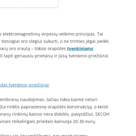
lektromagnetinių virpesių veikimo principas. Tai
esiogiai oro slėgiui sukurti, o ne trinties jėgai įveikti.
švarų oro srautą – tokios orapūtės
tvenkiniams
 tapti geriausiu prietaisu ir Jūsų tvenkinio priežiūrai.
das tvenkinių priežiūrai
;
 membranų naudojimas, tačiau tokia baimė neturi
 rinktis paprastesnę orapūtės konstrukciją, o keisti
mbranų rinkinių kainos nėra didelės, pavyzdžiui, SECOH
ais reikalingais priedais kainuoja 20-30 eurų.
tikrina jos ilgaamžiškumą, nes mechanizme