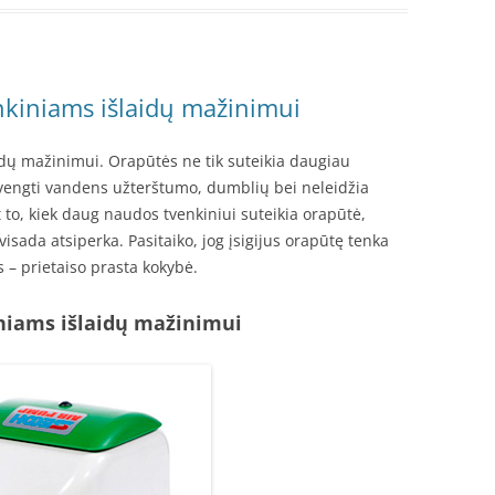
nkiniams išlaidų mažinimui
dų mažinimui. Orapūtės ne tik suteikia daugiau
švengti vandens užterštumo, dumblių bei neleidžia
 to, kiek daug naudos tvenkiniui suteikia orapūtė,
visada atsiperka. Pasitaiko, jog įsigijus orapūtę tenka
s – prietaiso prasta kokybė.
niams išlaidų mažinimui