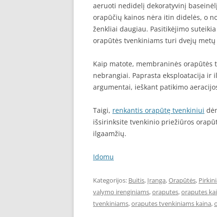
aeruoti nedidelį dekoratyvinį baseinėlį
orapūčių kainos nėra itin didelės, o n
ženkliai daugiau. Pasitikėjimo suteiki
orapūtės tvenkiniams turi dvejų metų g
Kaip matote, membraninės orapūtės tu
nebrangiai. Paprasta eksploatacija ir i
argumentai, ieškant patikimo aeracijo
Taigi,
renkantis orapūtę tvenkiniui
dėm
išsirinksite tvenkinio priežiūros orapūtę
ilgaamžių.
Idomu
Kategorijos:
Buitis
,
Įranga
,
Orapūtės
,
Pirkini
valymo irenginiams
,
oraputes
,
oraputes ka
tvenkiniams
,
oraputes tvenkiniams kaina
,