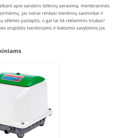
Kalbant apie vandens telkinių aeravimą, membraninės
irinkimų. Jas noriai renkasi tvenkinių savininkai ir
ių sėkmės paslaptis, o gal tai tik reklaminis triukas?
s orapūtės tvenkiniams ir kokiomis savybėmis jos
nkiniams