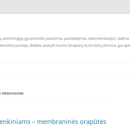
 psichologiją, gyvenimiški patarimai, pastebėjimai, rekomendacijos. Galime p
ernetinį puslapį. Belieka atsiųsti mums straipsnį, kuris būtų įdomus, gal api
 IRENGINIAMS
venkiniams – membraninės orapūtės