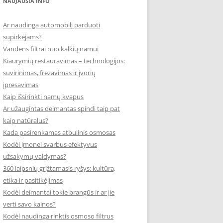
NAUJAUSIA INFO
Ar naudinga automobilį parduoti
supirkėjams?
Vandens filtrai nuo kalkių namui
Kiaurymių restauravimas – technologijos:
suvirinimas, frezavimas ir įvorių
įpresavimas
Kaip išsirinkti namų kvapus
Ar užaugintas deimantas spindi taip pat
kaip natūralus?
Kada pasirenkamas atbulinis osmosas
Kodėl įmonei svarbus efektyvus
užsakymų valdymas?
360 laipsnių grįžtamasis ryšys: kultūra,
etika ir pasitikėjimas
Kodėl deimantai tokie brangūs ir ar jie
verti savo kainos?
Kodėl naudinga rinktis osmoso filtrus