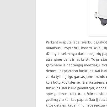
Perkant orapūtę labai svarbu pagalvoti
niuansus. Pavyzdžiui, konstrukciją. Įsi
džiaugtis sėkmingu darbu be jokių papi
atsargines dalis ir jas keisti. To priež
gaminami iš nebrangių medžiagų, todėl 
dėmesį ir į prietaiso funkcijas. Kai ku
veikia tyliai. Jeigu garsas jums trukdo
kuri būtų kuo tylesnė. Išrankesniems 
funkcijas. Kai kurie gamintojai, viena
apie gedimus. Tai tikrai užtikrina skla
gedimą yra kur kas paprasčiau jį sutva
kitos detalės, kadangi jų nepažeidžia