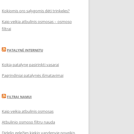
Kokiomis oro sąlygomis dėti trinkeles?
Kaip veikia atbulinis osmosas – osmoso
filtrai
PATALYNĖ INTERNETU
Kokią patalynę pasirinkti vasarai
Pagrindiniai patalynės išmatavimai
FILTRAI NAMUI
Kaip veikia atbulinis osmosas
Atbulinio osmoso filtrų nauda
Didelio geležies kiekio vandenyje poveikis