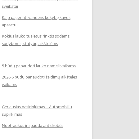
sveikatai
Kaip pagerinti vandens kokybę kavos
aparatui
Kokius lauko tualetus rinktis sodams,
sodyboms, statybų aikštelėms
5 būdų panaudoti lauko namelį vaikams
2026 6 būdų panaudoti žaidimų aikšteles
vaikams
Geriausias pasirinkimas – Automobilių
supirkimas
Nuotraukos ir spauda ant drobės