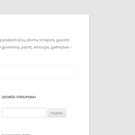
atalpinti Jūsų įdomų straipsnį, gausite
e gyvenimą, patirtį, emocijas, galimybes –
ĮDOMŪS STRAIPSNAI
Ieškoti: