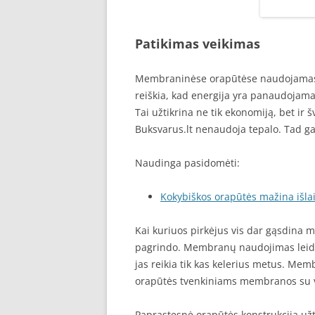
Patikimas veikimas
Membraninėse orapūtėse naudojamas e
reiškia, kad energija yra panaudojama ti
Tai užtikrina ne tik ekonomiją, bet ir 
Buksvarus.lt nenaudoja tepalo. Tad gali
Naudinga pasidomėti:
Kokybiškos orapūtės mažina išlai
Kai kuriuos pirkėjus vis dar gąsdina
pagrindo. Membranų naudojimas leidžia
jas reikia tik kas kelerius metus. Me
orapūtės tvenkiniams membranos su vis
Paprastesnė orapūtės konstrukcija už